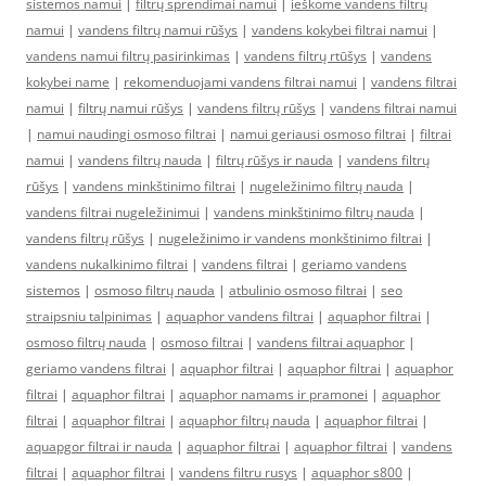
sistemos namui
|
filtrų sprendimai namui
|
ieškome vandens filtrų
namui
|
vandens filtrų namui rūšys
|
vandens kokybei filtrai namui
|
vandens namui filtrų pasirinkimas
|
vandens filtrų rtūšys
|
vandens
kokybei name
|
rekomenduojami vandens filtrai namui
|
vandens filtrai
namui
|
filtrų namui rūšys
|
vandens filtrų rūšys
|
vandens filtrai namui
|
namui naudingi osmoso filtrai
|
namui geriausi osmoso filtrai
|
filtrai
namui
|
vandens filtrų nauda
|
filtrų rūšys ir nauda
|
vandens filtrų
rūšys
|
vandens minkštinimo filtrai
|
nugeležinimo filtrų nauda
|
vandens filtrai nugeležinimui
|
vandens minkštinimo filtrų nauda
|
vandens filtrų rūšys
|
nugeležinimo ir vandens monkštinimo filtrai
|
vandens nukalkinimo filtrai
|
vandens filtrai
|
geriamo vandens
sistemos
|
osmoso filtrų nauda
|
atbulinio osmoso filtrai
|
seo
straipsniu talpinimas
|
aquaphor vandens filtrai
|
aquaphor filtrai
|
osmoso filtrų nauda
|
osmoso filtrai
|
vandens filtrai aquaphor
|
geriamo vandens filtrai
|
aquaphor filtrai
|
aquaphor filtrai
|
aquaphor
filtrai
|
aquaphor filtrai
|
aquaphor namams ir pramonei
|
aquaphor
filtrai
|
aquaphor filtrai
|
aquaphor filtrų nauda
|
aquaphor filtrai
|
aquapgor filtrai ir nauda
|
aquaphor filtrai
|
aquaphor filtrai
|
vandens
filtrai
|
aquaphor filtrai
|
vandens filtru rusys
|
aquaphor s800
|