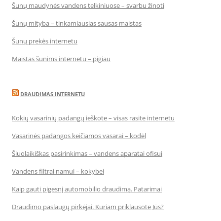
Šunų maudynės vandens telkiniuose – svarbu žinoti
Šunų mityba – tinkamiausias sausas maistas
Šunų prekės internetu
Maistas šunims internetu – pigiau
DRAUDIMAS INTERNETU
Kokių vasarinių padangų ieškote – visas rasite internetu
Vasarinės padangos keičiamos vasarai – kodėl
Šiuolaikiškas pasirinkimas – vandens aparatai ofisui
Vandens filtrai namui – kokybei
Kaip gauti pigesnį automobilio draudimą. Patarimai
Draudimo paslaugų pirkėjai. Kuriam priklausote Jūs?