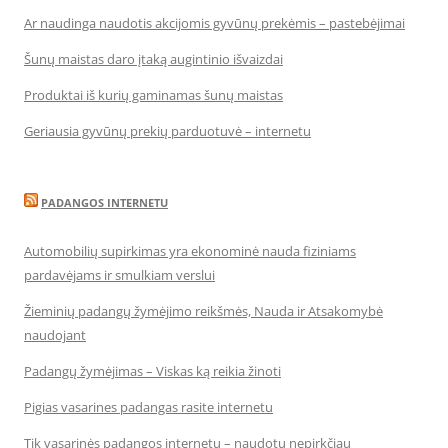
Ar naudinga naudotis akcijomis gyvūnų prekėmis – pastebėjimai
Šunų maistas daro įtaką augintinio išvaizdai
Produktai iš kurių gaminamas šunų maistas
Geriausia gyvūnų prekių parduotuvė – internetu
PADANGOS INTERNETU
Automobilių supirkimas yra ekonominė nauda fiziniams
pardavėjams ir smulkiam verslui
Žieminių padangų žymėjimo reikšmės, Nauda ir Atsakomybė
naudojant
Padangų žymėjimas – Viskas ką reikia žinoti
Pigias vasarines padangas rasite internetu
Tik vasarinės padangos internetu – naudotų nepirkčiau