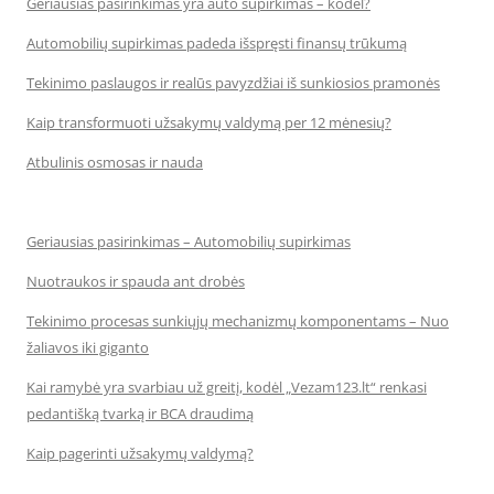
Geriausias pasirinkimas yra auto supirkimas – kodėl?
Automobilių supirkimas padeda išspręsti finansų trūkumą
Tekinimo paslaugos ir realūs pavyzdžiai iš sunkiosios pramonės
Kaip transformuoti užsakymų valdymą per 12 mėnesių?
Atbulinis osmosas ir nauda
Geriausias pasirinkimas – Automobilių supirkimas
Nuotraukos ir spauda ant drobės
Tekinimo procesas sunkiųjų mechanizmų komponentams – Nuo
žaliavos iki giganto
Kai ramybė yra svarbiau už greitį, kodėl „Vezam123.lt“ renkasi
pedantišką tvarką ir BCA draudimą
Kaip pagerinti užsakymų valdymą?