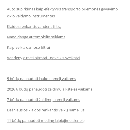
Auto supirkimas kaip efektyvus transporto priemonės gyvavimo
ciklo valdymo instrumentas
Klaidos renkantis vandens filtrą
Nano danga automobilio stiklams
Kaip veikia osmoso filtrai
Vandenyje rasti nitratai - poveikis sveikatai
5 būdų panaudoti lauko namelį vaikams
2026 6 būdų panaudoti žaidimų aikšteles vaikams
7 būdų panaudoti žaidimų namelį vaikams
Dažniausios klaidos renkantis vaikų namelius
11 būdų panaudoti medinę laipiojimo sienelę