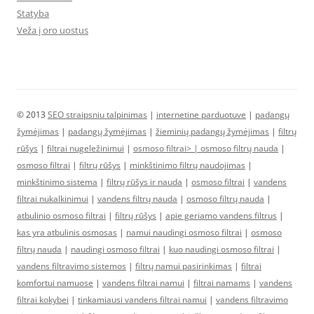
Statyba
Veža į oro uostus
© 2013
SEO straipsniu talpinimas
|
internetine parduotuve
|
padangų
žymėjimas
|
padangų žymėjimas
|
žieminių padangų žymėjimas
|
filtrų
rūšys
|
filtrai nugeležinimui
|
osmoso filtrai> |
osmoso filtrų nauda
|
osmoso filtrai
|
filtrų rūšys
|
minkštinimo filtrų naudojimas
|
minkštinimo sistema
|
filtrų rūšys ir nauda
|
osmoso filtrai
|
vandens
filtrai nukalkinimui
|
vandens filtrų nauda
|
osmoso filtrų nauda
|
atbulinio osmoso filtrai
|
filtrų rūšys
|
apie geriamo vandens filtrus
|
kas yra atbulinis osmosas
|
namui naudingi osmoso filtrai
|
osmoso
filtrų nauda
|
naudingi osmoso filtrai
|
kuo naudingi osmoso filtrai
|
vandens filtravimo sistemos
|
filtrų namui pasirinkimas
|
filtrai
komfortui namuose
|
vandens filtrai namui
|
filtrai namams
|
vandens
filtrai kokybei
|
tinkamiausi vandens filtrai namui
|
vandens filtravimo