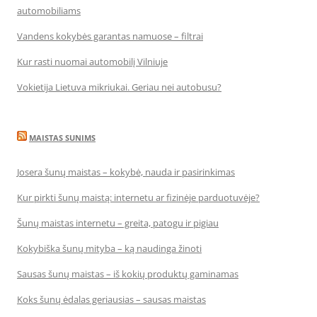
automobiliams
Vandens kokybės garantas namuose – filtrai
Kur rasti nuomai automobilį Vilniuje
Vokietija Lietuva mikriukai. Geriau nei autobusu?
MAISTAS SUNIMS
Josera šunų maistas – kokybė, nauda ir pasirinkimas
Kur pirkti šunų maistą: internetu ar fizinėje parduotuvėje?
Šunų maistas internetu – greita, patogu ir pigiau
Kokybiška šunų mityba – ką naudinga žinoti
Sausas šunų maistas – iš kokių produktų gaminamas
Koks šunų ėdalas geriausias – sausas maistas