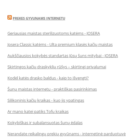
PREKES GYVUNAMS INTERNETU
Geriausias maistas sterilizuotoms katėms - JOSERA
Josera Classic katėms - Ulta premium klasės kačių maistas
Aukščiausios kokybės standartas Jūsų šuns mitybai - JOSERA
Skirtingos kačių draskyklių rūšys – skirtingi privalumai
Kodėl katės drasko baldus - kaip to išvengti?
Šunų maistas internetu - praktiškas pasirinkimas
Silikoninis kačių kraikas - kuo jis ypatingas
Ar mano katei patiks Tofu kraikas
Kokybiškas ir subalansuotas šunų ėdalas
Nerandate reikalingų prekių gyvūnams - internetinė parduotuvė