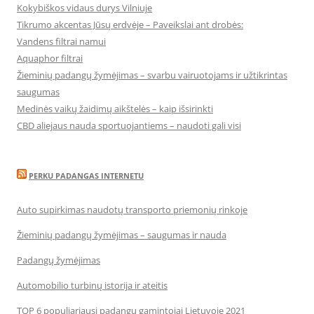
Kokybiškos vidaus durys Vilniuje
Tikrumo akcentas Jūsų erdvėje – Paveikslai ant drobės:
Vandens filtrai namui
Aquaphor filtrai
Žieminių padangų žymėjimas – svarbu vairuotojams ir užtikrintas
saugumas
Medinės vaikų žaidimų aikštelės – kaip išsirinkti
CBD aliejaus nauda sportuojantiems – naudoti gali visi
PERKU PADANGAS INTERNETU
Auto supirkimas naudotų transporto priemonių rinkoje
Žieminių padangų žymėjimas – saugumas ir nauda
Padangų žymėjimas
Automobilio turbinų istorija ir ateitis
TOP 6 populiariausi padangų gamintojai Lietuvoje 2021