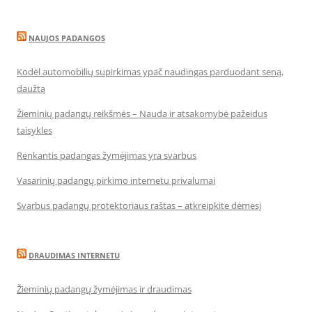
NAUJOS PADANGOS
Kodėl automobilių supirkimas ypač naudingas parduodant seną,
daužtą
Žieminių padangų reikšmės – Nauda ir atsakomybė pažeidus
taisykles
Renkantis padangas žymėjimas yra svarbus
Vasarinių padangų pirkimo internetu privalumai
Svarbus padangų protektoriaus raštas – atkreipkite dėmesį
DRAUDIMAS INTERNETU
Žieminių padangų žymėjimas ir draudimas