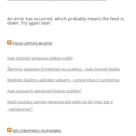
An error has occurred, which probably means the feed is
down. Try again later.
PIGUS LEKTUVU BILIETAI
Kaip išsirinkti geriausią pelėsio valiklį
Žieminių padangų žymėjimas yra svarbus – kaip išvengti klaidų
Medinės žaidimų aikštelės vaikams – pristatymas ir surinkimas
Kaip sutaupyti aptveriant kaimo sodybą?
Maži nuotekų valymo įrenginiai gali veikti ne tik tyliai, bet ir
„nematomai‘‘?
SEO STRAIPSNIU TALPINIMAS