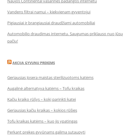
Naujos Continental vasarinės padangos internetu
Vandens filtrai namui – kiekvienam gyventojui
Pigiausiai ir brangiausiai draudžiami automobiliai
Automobilio draudimas internetu. Saugumas priklauso nuo Jūsų
pačių!
AKCIJA GYVUNU PREKEMS
Geriausias Josera maistas sterilizuotoms katėms
Augalinė alternatyva katėms – Tofu kraikas
Kačių kraiko rūšys – kokį parinkti katei
Geriausias kačių kraikas – kokios rūšies
Tofu kraikas katėms – kuo jis ypatingas
Perkant prekes gyvūnams galima sutaupyti