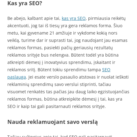
Kas yra SEO?
Be abejo, kalbant apie tai,
kas yra SEO
, pirmiausia reikėtų
akcentuoti, jog tai iš tiesų yra gera reklamos forma. Šiuo
metu, kai gyvename 21 amžiuje ir vykdome kokią nors
veiklą, turime dar ir suprasti tai, jog naudojant jau esamas
reklamos formas, pasiekti pačių geriausių rezultatų
reklamos srityje bus nelengva. Būtent todėl yra būtina
atkreipti dėmesį į inovatyvius sprendimu, įskaitant ir
reklamos sritį. Būtent tokiu sprendimu tampa
SEO
paslauga
. Jei esate verslo pasaulio atstovas ir nuolat ieškoti
reklaminių sprendimų savo verslui stiprinti, tačiau
visuomet renkatės tas pačias jau daug laiko egzistuojančias
reklamos formas, būtina atkreipkite dėmesį į tai, kas yra
SEO ir kaip tai gali pasitarnauti reklamos srityje.
Nauda reklamuojant savo verslą
Tačiau sužinojus apie tai, kad SEO gali pasitarnauti