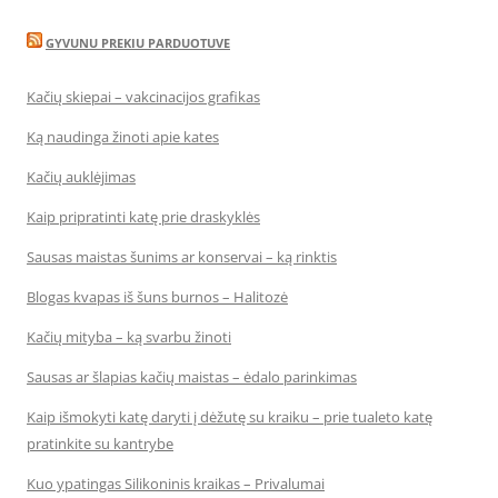
GYVUNU PREKIU PARDUOTUVE
Kačių skiepai – vakcinacijos grafikas
Ką naudinga žinoti apie kates
Kačių auklėjimas
Kaip pripratinti katę prie draskyklės
Sausas maistas šunims ar konservai – ką rinktis
Blogas kvapas iš šuns burnos – Halitozė
Kačių mityba – ką svarbu žinoti
Sausas ar šlapias kačių maistas – ėdalo parinkimas
Kaip išmokyti katę daryti į dėžutę su kraiku – prie tualeto katę
pratinkite su kantrybe
Kuo ypatingas Silikoninis kraikas – Privalumai