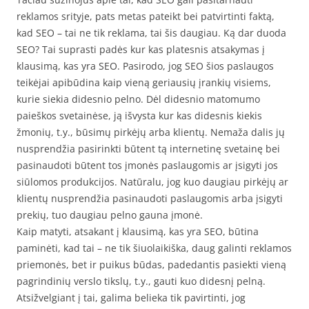
reklamos srityje, pats metas pateikt bei patvirtinti faktą,
kad SEO – tai ne tik reklama, tai šis daugiau. Ką dar duoda
SEO? Tai suprasti padės kur kas platesnis atsakymas į
klausimą, kas yra SEO. Pasirodo, jog SEO šios paslaugos
teikėjai apibūdina kaip vieną geriausių įrankių visiems,
kurie siekia didesnio pelno. Dėl didesnio matomumo
paieškos svetainėse, ją išvysta kur kas didesnis kiekis
žmonių, t.y., būsimų pirkėjų arba klientų. Nemaža dalis jų
nusprendžia pasirinkti būtent tą internetinę svetainę bei
pasinaudoti būtent tos įmonės paslaugomis ar įsigyti jos
siūlomos produkcijos. Natūralu, jog kuo daugiau pirkėjų ar
klientų nusprendžia pasinaudoti paslaugomis arba įsigyti
prekių, tuo daugiau pelno gauna įmonė.
Kaip matyti, atsakant į klausimą, kas yra SEO, būtina
paminėti, kad tai – ne tik šiuolaikiška, daug galinti reklamos
priemonės, bet ir puikus būdas, padedantis pasiekti vieną
pagrindinių verslo tikslų, t.y., gauti kuo didesnį pelną.
Atsižvelgiant į tai, galima belieka tik pavirtinti, jog