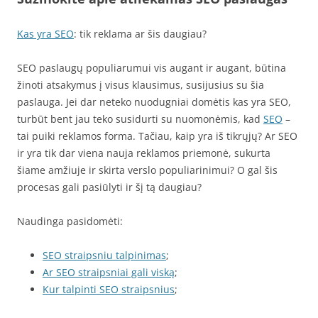
Kas yra SEO
: tik reklama ar šis daugiau?
SEO paslaugų populiarumui vis augant ir augant, būtina
žinoti atsakymus į visus klausimus, susijusius su šia
paslauga. Jei dar neteko nuodugniai domėtis kas yra SEO,
turbūt bent jau teko susidurti su nuomonėmis, kad
SEO
–
tai puiki reklamos forma. Tačiau, kaip yra iš tikrųjų? Ar SEO
ir yra tik dar viena nauja reklamos priemonė, sukurta
šiame amžiuje ir skirta verslo populiarinimui? O gal šis
procesas gali pasiūlyti ir šį tą daugiau?
Naudinga pasidomėti:
SEO straipsniu talpinimas
;
Ar SEO straipsniai gali viską
;
Kur talpinti SEO straipsnius
;