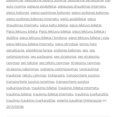
pasiulymai
,
peidziarine saugos sistema
,
peidziarine signalizacija
,
pigi
auto nuoma
,
pigiausi aviabilietai
,
pigiausias draudimas internetu
,
pigios keliones
,
pigios pazintines keliones
,
pigios poilsines keliones
,
pigios poilsines keliones internetu
,
pigūs aviabilietai
,
pigus
draudimas internetu
,
pigus keltu bilietai
,
pigus lektuvo bilietai
,
Pigūs lėktuvų bilieta
,
Pigūs lėktuvų bilietai
,
pigus lektuvu bilietai i
dublina
,
pigus lektuvu bilietai i londona
,
pigus lektuvu bilietai i osla
,
pigus lektuvu bilietai internetu
,
pigus skrydziai
,
pirmo lygio
signalizacija
,
plastikiniai langai
,
poilsines keliones
,
seo
,
seo
optimizavimas
,
seo paslaugos
,
seo straipsniai
,
seo straipsniu
rasymas
,
seo tekstai
,
seo tekstu rasymas
,
straipsniu rasymas
,
straipsniu talpinimas
,
svetainiu optimizavimas
,
tarptautiniai
traukiniai
,
tekstų rašymas
,
tinklarastis
,
transporterio juostos
,
transporterio juostos jungimas
,
transporterio juostos
vulkanizavimas
,
traukinio bilietai
,
traukinio bilietai internetu
,
traukiniu bilietai
,
traukiniu bilietai internetu
,
traukinių tvarkaraštis
,
trautinių traukinių tvarkaraščiai
,
visiems naudingi tinklarasciai
on
2015/03/06
.