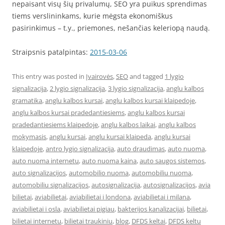
nepaisant visų šių privalumų, SEO yra puikus sprendimas
tiems verslininkams, kurie mėgsta ekonomiškus
pasirinkimus – t.y., priemones, nešančias keleriopą naudą.
Straipsnis patalpintas:
2015-03-06
This entry was posted in
Įvairovės
,
SEO
and tagged
1 lygio
signalizacija
,
2 lygio signalizacija
,
3 lygio signalizacija
,
anglu kalbos
gramatika
,
anglu kalbos kursai
,
anglu kalbos kursai klaipedoje
,
anglu kalbos kursai pradedantiesiems
,
anglu kalbos kursai
pradedantiesiems klaipedoje
,
anglu kalbos laikai
,
anglu kalbos
mokymasis
,
anglu kursai
,
anglu kursai klaipeda
,
anglu kursai
klaipedoje
,
antro lygio signalizacija
,
auto draudimas
,
auto nuoma
,
auto nuoma internetu
,
auto nuoma kaina
,
auto saugos sistemos
,
auto signalizacijos
,
automobilio nuoma
,
automobiliu nuoma
,
automobiliu signalizacijos
,
autosignalizacija
,
autosignalizacijos
,
avia
bilietai
,
aviabilietai
,
aviabilietai i londona
,
aviabilietai i milana
,
aviabilietai i osla
,
aviabilietai pigiau
,
bakterijos kanalizacijai
,
bilietai
,
bilietai internetu
,
bilietai traukiniu
,
blog
,
DFDS keltai
,
DFDS keltu