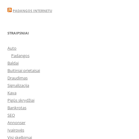
PADANGOS INTERNETU
STRAIPSNIAI
Auto
Padangos
Baldai
Buitiniai prietaisai
Draudimas
Signalizacija
Kava
Pigūs skrydžiai
Bankrotas
SEO
Annonser
Įvairovės
Visi skelbimai