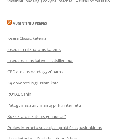
Vasarinių padangų kokybė internetu – sutaupoma laiko
AUGINTINIU PREKES
Josera Classic katėms
Josera sterilizuotoms katėms
Josera maistas katėms – atsiliepimai
CBD aliejaus nauda gyvūnams
Ką dovanoti įsigijusiam katę
ROYAL Canin
Patogumas šunų maistą pirkti internetu
Koks kraikas katėms geriausias?
Prekės internetu su akcija – praktiškas pasirinkimas
Įtaka keturkojų išvaizdai – šunų ėdalas