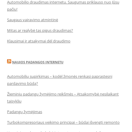
Automobilio draudimas internetu. Saugumas priklauso nuo Jūsų
pačių!
Saugaus vairavimo atmintinė
Mitas ar realybė tas pigus draudimas?
Klausimai ir atsakymai dėl draudimo
NAUJOS PADANGOS INTERNETU
Automobilių supirkimas – kodėl žmonės renkasi paprastesnį
pardavimo būdą?
Žieminių padangų žymėjimo reikšmės – Atsakomybė nesilaikant
taisyklių
Padangų žymėjimas
Turbokompresoriaus veikimo principai – būdai išvengti remonto