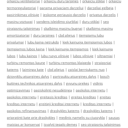
orkaiciu ventiliatoriai
|
orkaiciu duru tarpines
|
orkaiciu stiklai
|
orkaiciu
termoreguliatoriai
|
parama privaciam darzeliui
|
darzeliai gelbeja
|
pasirinkimas vilniuje
|
ieskome geriausio darzelio
|
privatus darzelis
|
masinu voztuvai
|
vandens isleidimo siurbliai
|
duru stiklai
|
seo
straipsniu talpinimas
|
skalbimo masinu bugnai
|
skalbimo masinu
amortizatoriai
|
duru tarpines
|
cbd aliejus
|
itempiamu lubu
privalumai
|
lubu kaina netrukdo
|
kiek kainuoja itempiamos lubos
|
itempiamos lubos kaina
|
kiek kainuoja itempiamos
|
kiek kainuoja
lubos
|
lubu kainos
|
lubu rusys vilniuje
|
lubos vilniuje
|
siltnamiai
|
turbinu remontas kaune
|
turbinu remontas klaipeda
|
straipsniai
katems
|
laiminga kate
|
cbd aliejus
|
zaislai berniukams nuo
|
dziovykliu atsargines dalys
|
gartraukiu atsargines dalys
|
bosch
buitines technikos atsargines dalys
|
gyvunu prekes
|
vidinis
optimizavimas
|
pasiskolinti nesudėtinga
|
paskolos internetu
|
paskolos internetu
|
greitasis kreditas
|
greitas kreditas
|
greitas
kreditas internetu
|
greitieji kreditai internetu
|
kreditas internetu
|
paskolos refinansavimas
|
draskykles katems
|
draskykles katems
|
pripratinti kate prie draskykles
|
medinis namelis su ciuozykla
|
sausas
maistas ar konservai
|
isvalyti tepalo demes
|
seo straipsniu talpinimas