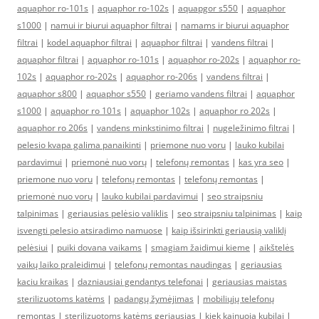
aquaphor ro-101s
|
aquaphor ro-102s
|
aquapgor s550
|
aquaphor
s1000
|
namui ir biurui aquaphor filtrai
|
namams ir biurui aquaphor
filtrai
|
kodel aquaphor filtrai
|
aquaphor filtrai
|
vandens filtrai
|
aquaphor filtrai
|
aquaphor ro-101s
|
aquaphor ro-202s
|
aquaphor ro-
102s
|
aquaphor ro-202s
|
aquaphor ro-206s
|
vandens filtrai
|
aquaphor s800
|
aquaphor s550
|
geriamo vandens filtrai
|
aquaphor
s1000
|
aquaphor ro 101s
|
aquaphor 102s
|
aquaphor ro 202s
|
aquaphor ro 206s
|
vandens minkstinimo filtrai
|
nugeležinimo filtrai
|
pelesio kvapa galima panaikinti
|
priemone nuo voru
|
lauko kubilai
pardavimui
|
priemonė nuo vorų
|
telefonų remontas
|
kas yra seo
|
priemone nuo voru
|
telefonų remontas
|
telefonų remontas
|
priemonė nuo vorų
|
lauko kubilai pardavimui
|
seo straipsniu
talpinimas
|
geriausias pelėsio valiklis
|
seo straipsniu talpinimas
|
kaip
isvengti pelesio atsiradimo namuose
|
kaip išsirinkti geriausią valiklį
pelėsiui
|
puiki dovana vaikams
|
smagiam žaidimui kieme
|
aikštelės
vaikų laiko praleidimui
|
telefonų remontas naudingas
|
geriausias
kaciu kraikas
|
dazniausiai gendantys telefonai
|
geriausias maistas
sterilizuotoms katėms
|
padangų žymėjimas
|
mobiliųjų telefonų
remontas
|
sterilizuotoms katėms geriausias
|
kiek kainuoja kubilai
|