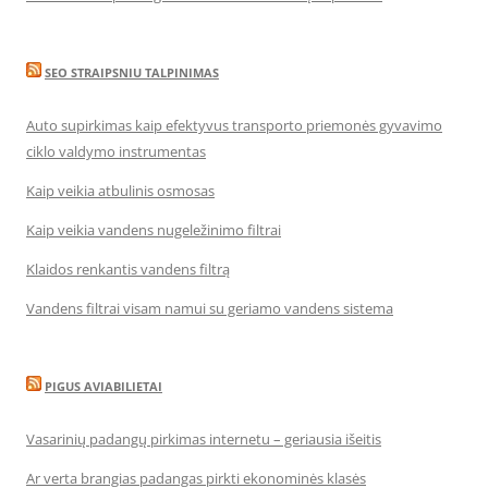
SEO STRAIPSNIU TALPINIMAS
Auto supirkimas kaip efektyvus transporto priemonės gyvavimo
ciklo valdymo instrumentas
Kaip veikia atbulinis osmosas
Kaip veikia vandens nugeležinimo filtrai
Klaidos renkantis vandens filtrą
Vandens filtrai visam namui su geriamo vandens sistema
PIGUS AVIABILIETAI
Vasarinių padangų pirkimas internetu – geriausia išeitis
Ar verta brangias padangas pirkti ekonominės klasės