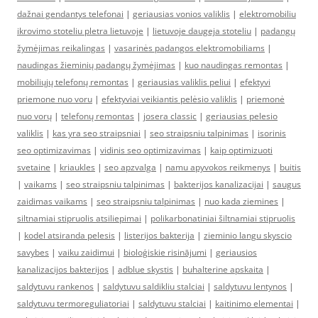
dažnai gendantys telefonai
|
geriausias vonios valiklis
|
elektromobiliu
ikrovimo stoteliu pletra lietuvoje
|
lietuvoje daugeja stoteliu
|
padangų
žymėjimas reikalingas
|
vasarinės padangos elektromobiliams
|
naudingas žieminių padangų žymėjimas
|
kuo naudingas remontas
|
mobiliųjų telefonų remontas
|
geriausias valiklis peliui
|
efektyvi
priemone nuo voru
|
efektyviai veikiantis pelėsio valiklis
|
priemonė
nuo vorų
|
telefonų remontas
|
josera classic
|
geriausias pelesio
valiklis
|
kas yra seo straipsniai
|
seo straipsniu talpinimas
|
isorinis
seo optimizavimas
|
vidinis seo optimizavimas
|
kaip optimizuoti
svetaine
|
kriaukles
|
seo apzvalga
|
namu apyvokos reikmenys
|
buitis
|
vaikams
|
seo straipsniu talpinimas
|
bakterijos kanalizacijai
|
saugus
zaidimas vaikams
|
seo straipsniu talpinimas
|
nuo kada ziemines
|
siltnamiai stipruolis atsiliepimai
|
polikarbonatiniai šiltnamiai stipruolis
|
kodel atsiranda pelesis
|
listerijos bakterija
|
zieminio langu skyscio
savybes
|
vaiku zaidimui
|
bioloģiskie risinājumi
|
geriausios
kanalizacijos bakterijos
|
adblue skystis
|
buhalterine apskaita
|
saldytuvu rankenos
|
saldytuvu saldikliu stalciai
|
saldytuvu lentynos
|
saldytuvu termoreguliatoriai
|
saldytuvu stalciai
|
kaitinimo elementai
|