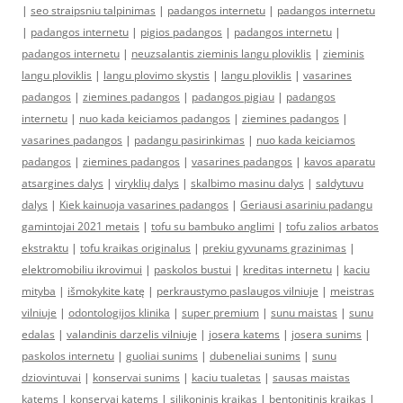
|
seo straipsniu talpinimas
|
padangos internetu
|
padangos internetu
|
padangos internetu
|
pigios padangos
|
padangos internetu
|
padangos internetu
|
neuzsalantis zieminis langu ploviklis
|
zieminis
langu ploviklis
|
langu plovimo skystis
|
langu ploviklis
|
vasarines
padangos
|
ziemines padangos
|
padangos pigiau
|
padangos
internetu
|
nuo kada keiciamos padangos
|
ziemines padangos
|
vasarines padangos
|
padangu pasirinkimas
|
nuo kada keiciamos
padangos
|
ziemines padangos
|
vasarines padangos
|
kavos aparatu
atsargines dalys
|
viryklių dalys
|
skalbimo masinu dalys
|
saldytuvu
dalys
|
Kiek kainuoja vasarines padangos
|
Geriausi asariniu padangu
gamintojai 2021 metais
|
tofu su bambuko anglimi
|
tofu zalios arbatos
ekstraktu
|
tofu kraikas originalus
|
prekiu gyvunams grazinimas
|
elektromobiliu ikrovimui
|
paskolos bustui
|
kreditas internetu
|
kaciu
mityba
|
išmokykite katę
|
perkraustymo paslaugos vilniuje
|
meistras
vilniuje
|
odontologijos klinika
|
super premium
|
sunu maistas
|
sunu
edalas
|
valandinis darzelis vilniuje
|
josera katems
|
josera sunims
|
paskolos internetu
|
guoliai sunims
|
dubeneliai sunims
|
sunu
dziovintuvai
|
konservai sunims
|
kaciu tualetas
|
sausas maistas
katems
|
konservai katems
|
silikoninis kraikas
|
bentonitinis kraikas
|