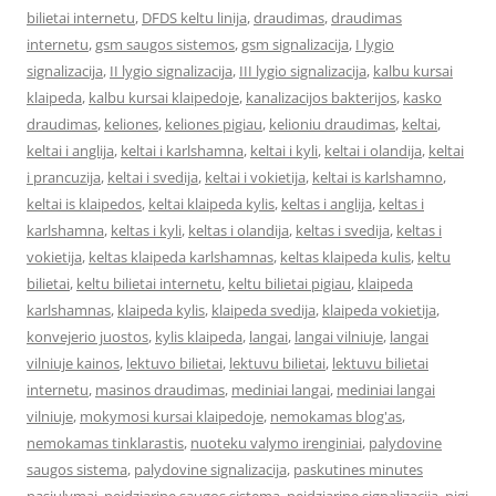
bilietai internetu
,
DFDS keltu linija
,
draudimas
,
draudimas
internetu
,
gsm saugos sistemos
,
gsm signalizacija
,
I lygio
signalizacija
,
II lygio signalizacija
,
III lygio signalizacija
,
kalbu kursai
klaipeda
,
kalbu kursai klaipedoje
,
kanalizacijos bakterijos
,
kasko
draudimas
,
keliones
,
keliones pigiau
,
kelioniu draudimas
,
keltai
,
keltai i anglija
,
keltai i karlshamna
,
keltai i kyli
,
keltai i olandija
,
keltai
i prancuzija
,
keltai i svedija
,
keltai i vokietija
,
keltai is karlshamno
,
keltai is klaipedos
,
keltai klaipeda kylis
,
keltas i anglija
,
keltas i
karlshamna
,
keltas i kyli
,
keltas i olandija
,
keltas i svedija
,
keltas i
vokietija
,
keltas klaipeda karlshamnas
,
keltas klaipeda kulis
,
keltu
bilietai
,
keltu bilietai internetu
,
keltu bilietai pigiau
,
klaipeda
karlshamnas
,
klaipeda kylis
,
klaipeda svedija
,
klaipeda vokietija
,
konvejerio juostos
,
kylis klaipeda
,
langai
,
langai vilniuje
,
langai
vilniuje kainos
,
lektuvo bilietai
,
lektuvu bilietai
,
lektuvu bilietai
internetu
,
masinos draudimas
,
mediniai langai
,
mediniai langai
vilniuje
,
mokymosi kursai klaipedoje
,
nemokamas blog'as
,
nemokamas tinklarastis
,
nuoteku valymo irenginiai
,
palydovine
saugos sistema
,
palydovine signalizacija
,
paskutines minutes