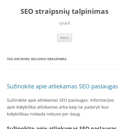
Skip
to
SEO straipsnių talpinimas
content
cytai.lt
Menu
TAG ARCHIVES:
KELIONIU DRAUDIMAS
Sužinokite apie atliekamas SEO paslaugas
Sužinokite apie atliekamas SEO paslaugas. Informacijos
apie kokybiškai atliekamas arba kaip tai padaryti kuo
kokybiškiau niekada nebuvo per daug.
Sužinokite apie atliekamas SEO paslaugas