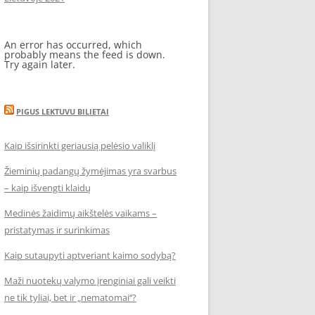
An error has occurred, which
probably means the feed is down.
Try again later.
PIGUS LEKTUVU BILIETAI
Kaip išsirinkti geriausią pelėsio valiklį
Žieminių padangų žymėjimas yra svarbus
– kaip išvengti klaidų
Medinės žaidimų aikštelės vaikams –
pristatymas ir surinkimas
Kaip sutaupyti aptveriant kaimo sodybą?
Maži nuotekų valymo įrenginiai gali veikti
ne tik tyliai, bet ir „nematomai‘‘?