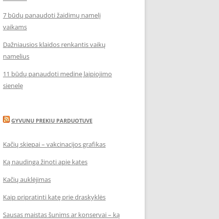
7 būdų panaudoti žaidimų namelį
vaikams
Dažniausios klaidos renkantis vaikų
namelius
11 būdų panaudoti medinę laipiojimo
sienelę
GYVUNU PREKIU PARDUOTUVE
Kačių skiepai – vakcinacijos grafikas
Ką naudinga žinoti apie kates
Kačių auklėjimas
Kaip pripratinti katę prie draskyklės
Sausas maistas šunims ar konservai – ką