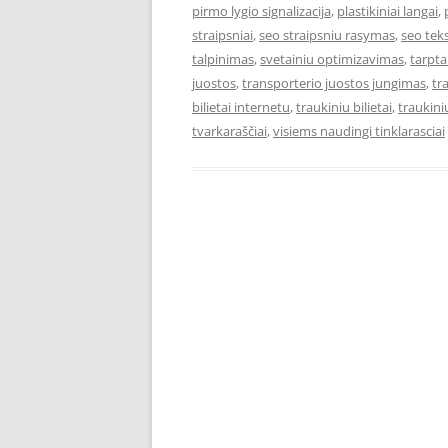
pirmo lygio signalizacija
,
plastikiniai langai
,
straipsniai
,
seo straipsniu rasymas
,
seo teks
talpinimas
,
svetainiu optimizavimas
,
tarpta
juostos
,
transporterio juostos jungimas
,
tr
bilietai internetu
,
traukiniu bilietai
,
traukiniu
tvarkaraščiai
,
visiems naudingi tinklarasciai