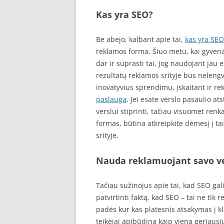
Kas yra SEO?
Be abejo, kalbant apie tai,
kas yra SEO
reklamos forma. Šiuo metu, kai gyvena
dar ir suprasti tai, jog naudojant jau
rezultatų reklamos srityje bus nelengv
inovatyvius sprendimu, įskaitant ir r
paslauga
. Jei esate verslo pasaulio a
verslui stiprinti, tačiau visuomet ren
formas, būtina atkreipkite dėmesį į tai
srityje.
Nauda reklamuojant savo v
Tačiau sužinojus apie tai, kad SEO gali
patvirtinti faktą, kad SEO – tai ne tik
padės kur kas platesnis atsakymas į k
teikėjai apibūdina kaip vieną geriausių