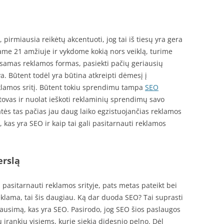
, pirmiausia reikėtų akcentuoti, jog tai iš tiesų yra gera
me 21 amžiuje ir vykdome kokią nors veiklą, turime
 esamas reklamos formas, pasiekti pačių geriausių
a. Būtent todėl yra būtina atkreipti dėmesį į
eklamos sritį. Būtent tokiu sprendimu tampa
SEO
tstovas ir nuolat ieškoti reklaminių sprendimų savo
katės tas pačias jau daug laiko egzistuojančias reklamos
, kas yra SEO ir kaip tai gali pasitarnauti reklamos
erslą
 pasitarnauti reklamos srityje, pats metas pateikt bei
 reklama, tai šis daugiau. Ką dar duoda SEO? Tai suprasti
lausimą, kas yra SEO. Pasirodo, jog SEO šios paslaugos
 įrankių visiems, kurie siekia didesnio pelno. Dėl