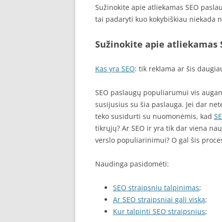
Sužinokite apie atliekamas SEO paslau
tai padaryti kuo kokybiškiau niekada 
Sužinokite apie atliekamas
Kas yra SEO
: tik reklama ar šis daugia
SEO paslaugų populiarumui vis augant 
susijusius su šia paslauga. Jei dar n
teko susidurti su nuomonėmis, kad
S
tikrųjų? Ar SEO ir yra tik dar viena n
verslo populiarinimui? O gal šis proces
Naudinga pasidomėti:
SEO straipsniu talpinimas
;
Ar SEO straipsniai gali viską
;
Kur talpinti SEO straipsnius
;