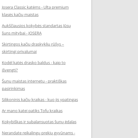
Josera Classic katėms - Ulta premium
klasės kačių maistas
Aukščiausios kokybės standartas Jūsų
šuns mitybai - JOSERA
Skirtingos kačių draskyklių rūšys –
skirtingi privalumai
Kodėl katės drasko baldus - kaip to
išvengti?
Šunų maistas internetu - praktiškas
pasirinkimas
Silikoninis kačių kraikas - kuo jis ypatingas
Ar mano katei patiks Tofu kraikas
Kokybiškas ir subalansuotas šunų ėdalas
Nerandate reikalingų prekių gyvūnams -