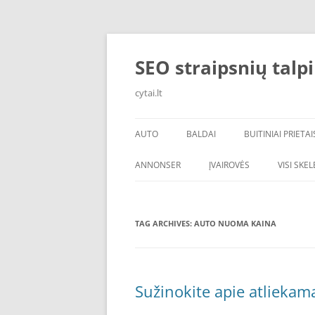
Skip
to
content
SEO straipsnių talp
cytai.lt
AUTO
BALDAI
BUITINIAI PRIETAI
PADANGOS
ANNONSER
ĮVAIROVĖS
VISI SKE
TAG ARCHIVES:
AUTO NUOMA KAINA
Sužinokite apie atliekam