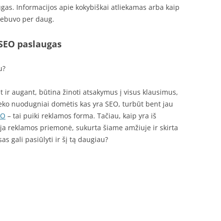
gas. Informacijos apie kokybiškai atliekamas arba kaip
nebuvo per daug.
 SEO paslaugas
u?
ir augant, būtina žinoti atsakymus į visus klausimus,
eteko nuodugniai domėtis kas yra SEO, turbūt bent jau
EO
– tai puiki reklamos forma. Tačiau, kaip yra iš
auja reklamos priemonė, sukurta šiame amžiuje ir skirta
as gali pasiūlyti ir šį tą daugiau?