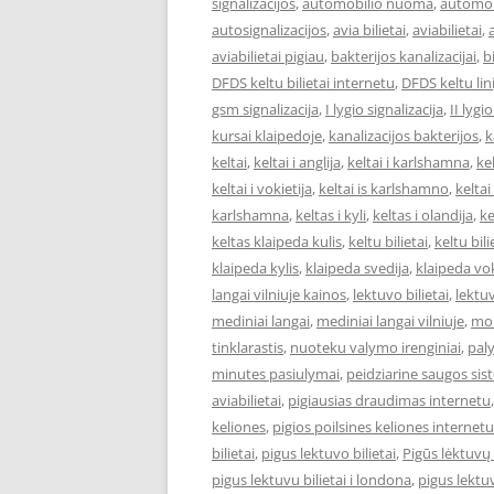
signalizacijos
,
automobilio nuoma
,
automob
autosignalizacijos
,
avia bilietai
,
aviabilietai
,
aviabilietai pigiau
,
bakterijos kanalizacijai
,
bi
DFDS keltu bilietai internetu
,
DFDS keltu lini
gsm signalizacija
,
I lygio signalizacija
,
II lygi
kursai klaipedoje
,
kanalizacijos bakterijos
,
k
keltai
,
keltai i anglija
,
keltai i karlshamna
,
kel
keltai i vokietija
,
keltai is karlshamno
,
keltai
karlshamna
,
keltas i kyli
,
keltas i olandija
,
ke
keltas klaipeda kulis
,
keltu bilietai
,
keltu bil
klaipeda kylis
,
klaipeda svedija
,
klaipeda vok
langai vilniuje kainos
,
lektuvo bilietai
,
lektuv
mediniai langai
,
mediniai langai vilniuje
,
mok
tinklarastis
,
nuoteku valymo irenginiai
,
pal
minutes pasiulymai
,
peidziarine saugos si
aviabilietai
,
pigiausias draudimas internetu
keliones
,
pigios poilsines keliones internetu
bilietai
,
pigus lektuvo bilietai
,
Pigūs lėktuvų 
pigus lektuvu bilietai i londona
,
pigus lektuv