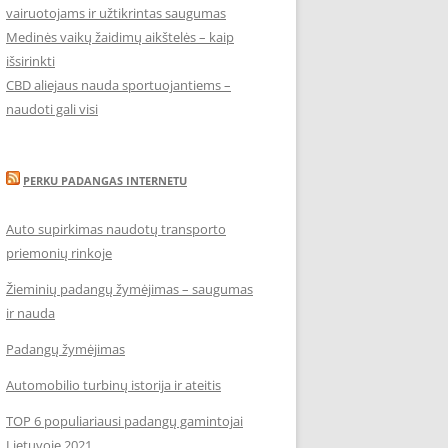
vairuotojams ir užtikrintas saugumas
Medinės vaikų žaidimų aikštelės – kaip
išsirinkti
CBD aliejaus nauda sportuojantiems –
naudoti gali visi
PERKU PADANGAS INTERNETU
Auto supirkimas naudotų transporto
priemonių rinkoje
Žieminių padangų žymėjimas – saugumas
ir nauda
Padangų žymėjimas
Automobilio turbinų istorija ir ateitis
TOP 6 populiariausi padangų gamintojai
Lietuvoje 2021