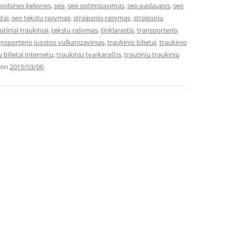
poilsines keliones
,
seo
,
seo optimizavimas
,
seo paslaugos
,
seo
tai
,
seo tekstu rasymas
,
straipsniu rasymas
,
straipsniu
utiniai traukiniai
,
tekstų rašymas
,
tinklarastis
,
transporterio
ansporterio juostos vulkanizavimas
,
traukinio bilietai
,
traukinio
 bilietai internetu
,
traukinių tvarkaraštis
,
trautinių traukinių
on
2015/03/06
.