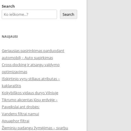
Search
Search
NAUJAUSI
Geriausias pasirinkimas parduodant
automobilį – Auto supirkimas
Cross-docking ir atsargų valdymo
optimizavimas
Išskirtinio vyrų stiliaus atributas –
kaklaraištis
Kokybiškos vidaus durys Vilniuje
Tikrumo akcentas Jūsų erdvėje –
Paveikslai ant drobės:
Vandens filtrai namui
Aquaphor filtrai
Žieminių padangų žymėjimas – svarbu