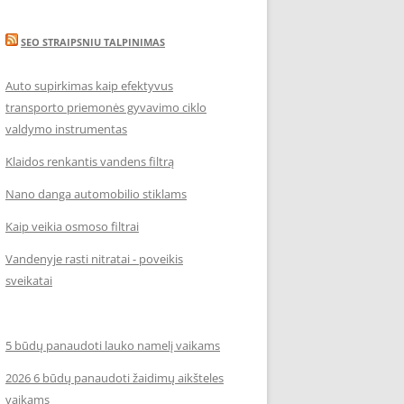
SEO STRAIPSNIU TALPINIMAS
Auto supirkimas kaip efektyvus
transporto priemonės gyvavimo ciklo
valdymo instrumentas
Klaidos renkantis vandens filtrą
Nano danga automobilio stiklams
Kaip veikia osmoso filtrai
Vandenyje rasti nitratai - poveikis
sveikatai
5 būdų panaudoti lauko namelį vaikams
2026 6 būdų panaudoti žaidimų aikšteles
vaikams