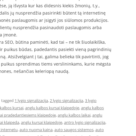
 ją išvysta kur kas didesnis kiekis žmonių, t.y.,
alis jų nusprendžia pasirinkti būtent tą internetinę
monės paslaugomis ar įsigyti jos siūlomos produkcijos.
 klientų nusprendžia pasinaudoti paslaugomis arba
na įmonė.
ra SEO, būtina paminėti, kad tai – ne tik šiuolaikiška,
ir puikus būdas, padedantis pasiekti vieną pagrindinių
ną. Atsižvelgiant į tai, galima belieka tik pavirtinti, jog
a puikus sprendimas tiems verslininkams, kurie mėgsta
emones, nešančias keleriopą naudą.
 tagged
1 lygio signalizacija
,
2 lygio signalizacija
,
3 lygio
kalbos kursai
,
anglu kalbos kursai klaipedoje
,
anglu kalbos
sai pradedantiesiems klaipedoje
,
anglu kalbos laikai
,
anglu
ai klaipeda
,
anglu kursai klaipedoje
,
antro lygio signalizacija
,
internetu
,
auto nuoma kaina
,
auto saugos sistemos
,
auto