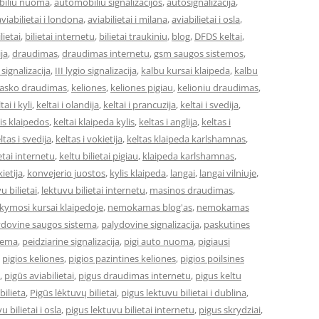
iliu nuoma
,
automobiliu signalizacijos
,
autosignalizacija
,
aviabilietai i londona
,
aviabilietai i milana
,
aviabilietai i osla
,
lietai
,
bilietai internetu
,
bilietai traukiniu
,
blog
,
DFDS keltai
,
ja
,
draudimas
,
draudimas internetu
,
gsm saugos sistemos
,
o signalizacija
,
III lygio signalizacija
,
kalbu kursai klaipeda
,
kalbu
asko draudimas
,
keliones
,
keliones pigiau
,
kelioniu draudimas
,
tai i kyli
,
keltai i olandija
,
keltai i prancuzija
,
keltai i svedija
,
 is klaipedos
,
keltai klaipeda kylis
,
keltas i anglija
,
keltas i
ltas i svedija
,
keltas i vokietija
,
keltas klaipeda karlshamnas
,
ietai internetu
,
keltu bilietai pigiau
,
klaipeda karlshamnas
,
ietija
,
konvejerio juostos
,
kylis klaipeda
,
langai
,
langai vilniuje
,
u bilietai
,
lektuvu bilietai internetu
,
masinos draudimas
,
ymosi kursai klaipedoje
,
nemokamas blog'as
,
nemokamas
ydovine saugos sistema
,
palydovine signalizacija
,
paskutines
stema
,
peidziarine signalizacija
,
pigi auto nuoma
,
pigiausi
,
pigios keliones
,
pigios pazintines keliones
,
pigios poilsines
,
pigūs aviabilietai
,
pigus draudimas internetu
,
pigus keltu
bilieta
,
Pigūs lėktuvų bilietai
,
pigus lektuvu bilietai i dublina
,
u bilietai i osla
,
pigus lektuvu bilietai internetu
,
pigus skrydziai
,