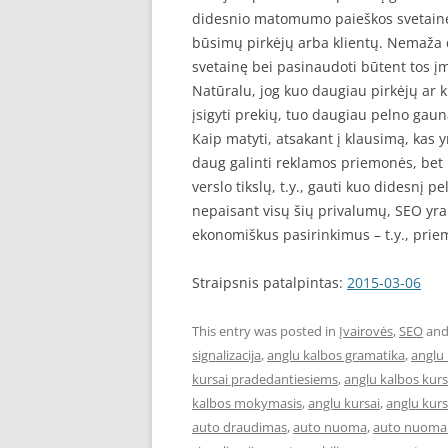
didesnio matomumo paieškos svetainėse,
būsimų pirkėjų arba klientų. Nemaža d
svetainę bei pasinaudoti būtent tos į
Natūralu, jog kuo daugiau pirkėjų ar
įsigyti prekių, tuo daugiau pelno gau
Kaip matyti, atsakant į klausimą, kas y
daug galinti reklamos priemonės, bet 
verslo tikslų, t.y., gauti kuo didesnį pel
nepaisant visų šių privalumų, SEO yr
ekonomiškus pasirinkimus – t.y., pri
Straipsnis patalpintas:
2015-03-06
This entry was posted in
Įvairovės
,
SEO
and
signalizacija
,
anglu kalbos gramatika
,
anglu 
kursai pradedantiesiems
,
anglu kalbos kur
kalbos mokymasis
,
anglu kursai
,
anglu kurs
auto draudimas
,
auto nuoma
,
auto nuoma 