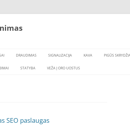
inimas
SAI
DRAUDIMAS
SIGNALIZACIJA
KAVA
PIGŪS SKRYDŽIA
LBIMAI
STATYBA
VEŽA Į ORO UOSTUS
as SEO paslaugas