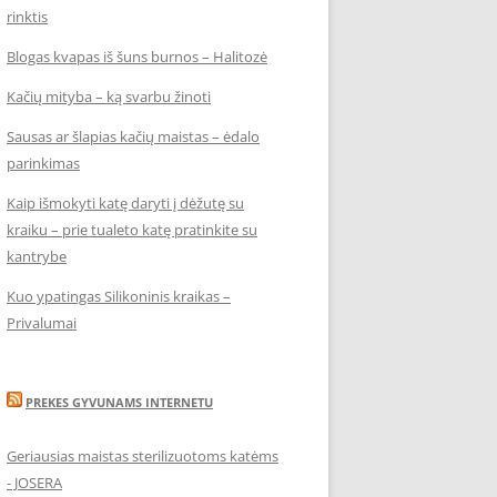
rinktis
Blogas kvapas iš šuns burnos – Halitozė
Kačių mityba – ką svarbu žinoti
Sausas ar šlapias kačių maistas – ėdalo
parinkimas
Kaip išmokyti katę daryti į dėžutę su
kraiku – prie tualeto katę pratinkite su
kantrybe
Kuo ypatingas Silikoninis kraikas –
Privalumai
PREKES GYVUNAMS INTERNETU
Geriausias maistas sterilizuotoms katėms
- JOSERA