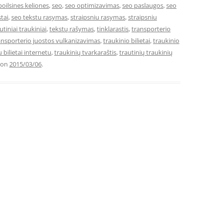
poilsines keliones
,
seo
,
seo optimizavimas
,
seo paslaugos
,
seo
tai
,
seo tekstu rasymas
,
straipsniu rasymas
,
straipsniu
utiniai traukiniai
,
tekstų rašymas
,
tinklarastis
,
transporterio
ansporterio juostos vulkanizavimas
,
traukinio bilietai
,
traukinio
 bilietai internetu
,
traukinių tvarkaraštis
,
trautinių traukinių
on
2015/03/06
.