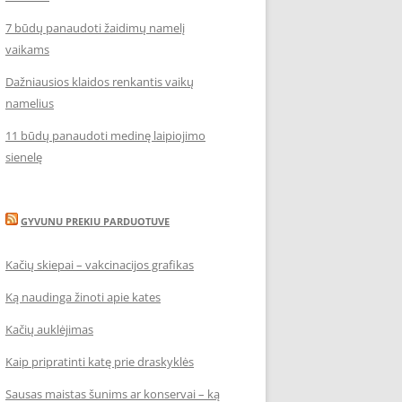
7 būdų panaudoti žaidimų namelį
vaikams
Dažniausios klaidos renkantis vaikų
namelius
11 būdų panaudoti medinę laipiojimo
sienelę
GYVUNU PREKIU PARDUOTUVE
Kačių skiepai – vakcinacijos grafikas
Ką naudinga žinoti apie kates
Kačių auklėjimas
Kaip pripratinti katę prie draskyklės
Sausas maistas šunims ar konservai – ką