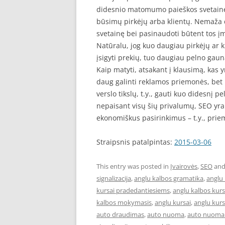
didesnio matomumo paieškos svetainėse,
būsimų pirkėjų arba klientų. Nemaža d
svetainę bei pasinaudoti būtent tos į
Natūralu, jog kuo daugiau pirkėjų ar
įsigyti prekių, tuo daugiau pelno gau
Kaip matyti, atsakant į klausimą, kas y
daug galinti reklamos priemonės, bet 
verslo tikslų, t.y., gauti kuo didesnį pel
nepaisant visų šių privalumų, SEO yr
ekonomiškus pasirinkimus – t.y., pri
Straipsnis patalpintas:
2015-03-06
This entry was posted in
Įvairovės
,
SEO
and
signalizacija
,
anglu kalbos gramatika
,
anglu 
kursai pradedantiesiems
,
anglu kalbos kur
kalbos mokymasis
,
anglu kursai
,
anglu kurs
auto draudimas
,
auto nuoma
,
auto nuoma 