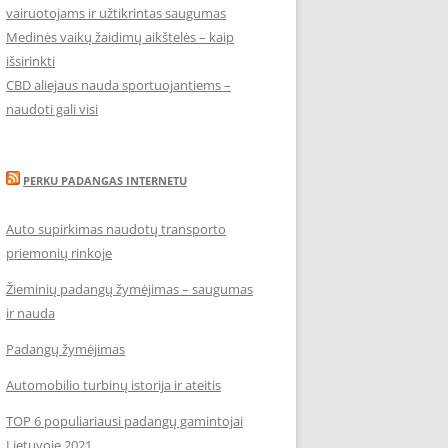
vairuotojams ir užtikrintas saugumas
Medinės vaikų žaidimų aikštelės – kaip
išsirinkti
CBD aliejaus nauda sportuojantiems –
naudoti gali visi
PERKU PADANGAS INTERNETU
Auto supirkimas naudotų transporto
priemonių rinkoje
Žieminių padangų žymėjimas – saugumas
ir nauda
Padangų žymėjimas
Automobilio turbinų istorija ir ateitis
TOP 6 populiariausi padangų gamintojai
Lietuvoje 2021