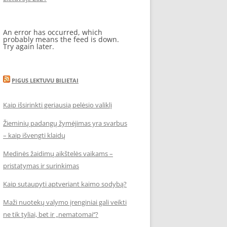
An error has occurred, which
probably means the feed is down.
Try again later.
PIGUS LEKTUVU BILIETAI
Kaip išsirinkti geriausią pelėsio valiklį
Žieminių padangų žymėjimas yra svarbus
– kaip išvengti klaidų
Medinės žaidimų aikštelės vaikams –
pristatymas ir surinkimas
Kaip sutaupyti aptveriant kaimo sodybą?
Maži nuotekų valymo įrenginiai gali veikti
ne tik tyliai, bet ir „nematomai‘‘?