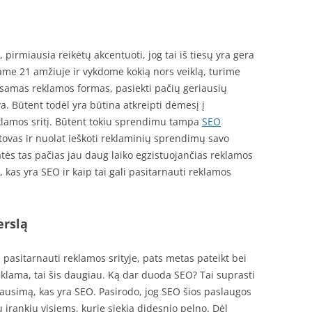
, pirmiausia reikėtų akcentuoti, jog tai iš tiesų yra gera
me 21 amžiuje ir vykdome kokią nors veiklą, turime
 esamas reklamos formas, pasiekti pačių geriausių
a. Būtent todėl yra būtina atkreipti dėmesį į
eklamos sritį. Būtent tokiu sprendimu tampa
SEO
tstovas ir nuolat ieškoti reklaminių sprendimų savo
katės tas pačias jau daug laiko egzistuojančias reklamos
, kas yra SEO ir kaip tai gali pasitarnauti reklamos
erslą
 pasitarnauti reklamos srityje, pats metas pateikt bei
 reklama, tai šis daugiau. Ką dar duoda SEO? Tai suprasti
lausimą, kas yra SEO. Pasirodo, jog SEO šios paslaugos
 įrankių visiems, kurie siekia didesnio pelno. Dėl