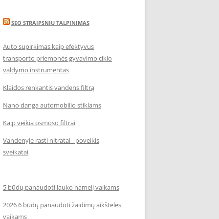
SEO STRAIPSNIU TALPINIMAS
Auto supirkimas kaip efektyvus
transporto priemonės gyvavimo ciklo
valdymo instrumentas
Klaidos renkantis vandens filtrą
Nano danga automobilio stiklams
Kaip veikia osmoso filtrai
Vandenyje rasti nitratai - poveikis
sveikatai
5 būdų panaudoti lauko namelį vaikams
2026 6 būdų panaudoti žaidimų aikšteles
vaikams