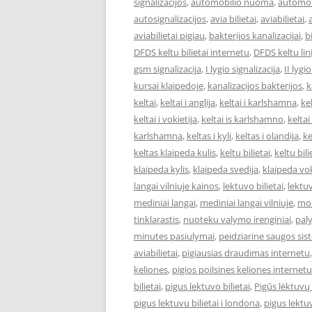
signalizacijos
,
automobilio nuoma
,
automob
autosignalizacijos
,
avia bilietai
,
aviabilietai
,
aviabilietai pigiau
,
bakterijos kanalizacijai
,
bi
DFDS keltu bilietai internetu
,
DFDS keltu lini
gsm signalizacija
,
I lygio signalizacija
,
II lygi
kursai klaipedoje
,
kanalizacijos bakterijos
,
k
keltai
,
keltai i anglija
,
keltai i karlshamna
,
kel
keltai i vokietija
,
keltai is karlshamno
,
keltai
karlshamna
,
keltas i kyli
,
keltas i olandija
,
ke
keltas klaipeda kulis
,
keltu bilietai
,
keltu bil
klaipeda kylis
,
klaipeda svedija
,
klaipeda vok
langai vilniuje kainos
,
lektuvo bilietai
,
lektuv
mediniai langai
,
mediniai langai vilniuje
,
mok
tinklarastis
,
nuoteku valymo irenginiai
,
pal
minutes pasiulymai
,
peidziarine saugos si
aviabilietai
,
pigiausias draudimas internetu
keliones
,
pigios poilsines keliones internetu
bilietai
,
pigus lektuvo bilietai
,
Pigūs lėktuvų 
pigus lektuvu bilietai i londona
,
pigus lektuv