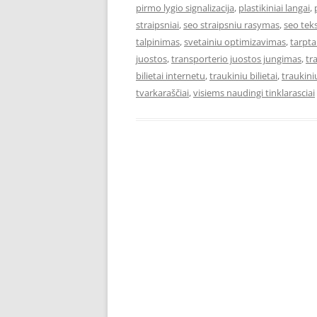
pirmo lygio signalizacija
,
plastikiniai langai
,
straipsniai
,
seo straipsniu rasymas
,
seo teks
talpinimas
,
svetainiu optimizavimas
,
tarpta
juostos
,
transporterio juostos jungimas
,
tr
bilietai internetu
,
traukiniu bilietai
,
traukiniu
tvarkaraščiai
,
visiems naudingi tinklarasciai