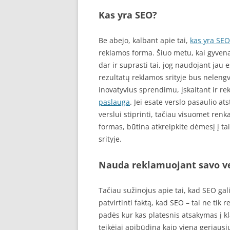
Kas yra SEO?
Be abejo, kalbant apie tai,
kas yra SEO
reklamos forma. Šiuo metu, kai gyvena
dar ir suprasti tai, jog naudojant jau
rezultatų reklamos srityje bus nelengv
inovatyvius sprendimu, įskaitant ir r
paslauga
. Jei esate verslo pasaulio a
verslui stiprinti, tačiau visuomet ren
formas, būtina atkreipkite dėmesį į tai
srityje.
Nauda reklamuojant savo v
Tačiau sužinojus apie tai, kad SEO gali
patvirtinti faktą, kad SEO – tai ne tik
padės kur kas platesnis atsakymas į k
teikėjai apibūdina kaip vieną geriausių