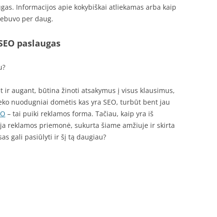
gas. Informacijos apie kokybiškai atliekamas arba kaip
nebuvo per daug.
 SEO paslaugas
u?
ir augant, būtina žinoti atsakymus į visus klausimus,
eteko nuodugniai domėtis kas yra SEO, turbūt bent jau
EO
– tai puiki reklamos forma. Tačiau, kaip yra iš
auja reklamos priemonė, sukurta šiame amžiuje ir skirta
as gali pasiūlyti ir šį tą daugiau?