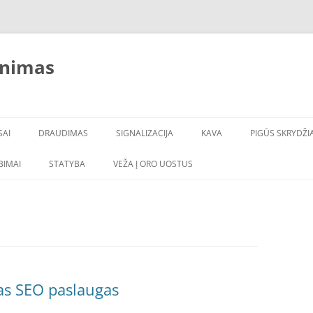
inimas
SAI
DRAUDIMAS
SIGNALIZACIJA
KAVA
PIGŪS SKRYDŽIA
LBIMAI
STATYBA
VEŽA Į ORO UOSTUS
as SEO paslaugas