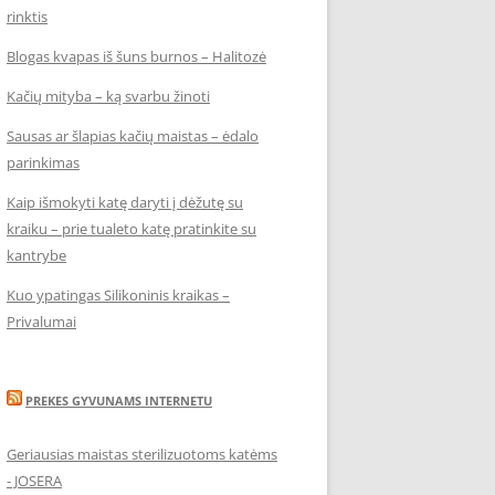
rinktis
Blogas kvapas iš šuns burnos – Halitozė
Kačių mityba – ką svarbu žinoti
Sausas ar šlapias kačių maistas – ėdalo
parinkimas
Kaip išmokyti katę daryti į dėžutę su
kraiku – prie tualeto katę pratinkite su
kantrybe
Kuo ypatingas Silikoninis kraikas –
Privalumai
PREKES GYVUNAMS INTERNETU
Geriausias maistas sterilizuotoms katėms
- JOSERA