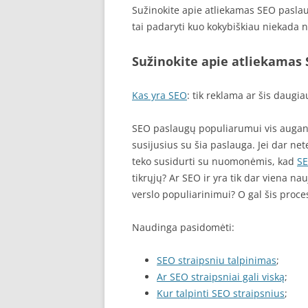
Sužinokite apie atliekamas SEO paslau
tai padaryti kuo kokybiškiau niekada 
Sužinokite apie atliekamas
Kas yra SEO
: tik reklama ar šis daugia
SEO paslaugų populiarumui vis augant 
susijusius su šia paslauga. Jei dar n
teko susidurti su nuomonėmis, kad
S
tikrųjų? Ar SEO ir yra tik dar viena n
verslo populiarinimui? O gal šis proces
Naudinga pasidomėti:
SEO straipsniu talpinimas
;
Ar SEO straipsniai gali viską
;
Kur talpinti SEO straipsnius
;