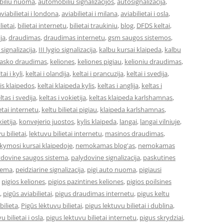
iliu nuoma
,
automobiliu signalizacijos
,
autosignalizacija
,
aviabilietai i londona
,
aviabilietai i milana
,
aviabilietai i osla
,
lietai
,
bilietai internetu
,
bilietai traukiniu
,
blog
,
DFDS keltai
,
ja
,
draudimas
,
draudimas internetu
,
gsm saugos sistemos
,
o signalizacija
,
III lygio signalizacija
,
kalbu kursai klaipeda
,
kalbu
asko draudimas
,
keliones
,
keliones pigiau
,
kelioniu draudimas
,
tai i kyli
,
keltai i olandija
,
keltai i prancuzija
,
keltai i svedija
,
 is klaipedos
,
keltai klaipeda kylis
,
keltas i anglija
,
keltas i
ltas i svedija
,
keltas i vokietija
,
keltas klaipeda karlshamnas
,
ietai internetu
,
keltu bilietai pigiau
,
klaipeda karlshamnas
,
ietija
,
konvejerio juostos
,
kylis klaipeda
,
langai
,
langai vilniuje
,
u bilietai
,
lektuvu bilietai internetu
,
masinos draudimas
,
ymosi kursai klaipedoje
,
nemokamas blog'as
,
nemokamas
ydovine saugos sistema
,
palydovine signalizacija
,
paskutines
stema
,
peidziarine signalizacija
,
pigi auto nuoma
,
pigiausi
,
pigios keliones
,
pigios pazintines keliones
,
pigios poilsines
,
pigūs aviabilietai
,
pigus draudimas internetu
,
pigus keltu
bilieta
,
Pigūs lėktuvų bilietai
,
pigus lektuvu bilietai i dublina
,
u bilietai i osla
,
pigus lektuvu bilietai internetu
,
pigus skrydziai
,