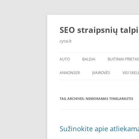
Skip
to
content
SEO straipsnių talp
cytai.lt
AUTO
BALDAI
BUITINIAI PRIETAI
PADANGOS
ANNONSER
ĮVAIROVĖS
VISI SKE
TAG ARCHIVES:
NEMOKAMAS TINKLARASTIS
Sužinokite apie atliekam