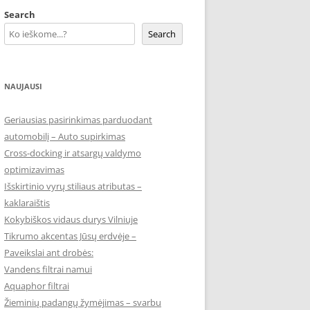
Search
Search
NAUJAUSI
Geriausias pasirinkimas parduodant
automobilį – Auto supirkimas
Cross-docking ir atsargų valdymo
optimizavimas
Išskirtinio vyrų stiliaus atributas –
kaklaraištis
Kokybiškos vidaus durys Vilniuje
Tikrumo akcentas Jūsų erdvėje –
Paveikslai ant drobės:
Vandens filtrai namui
Aquaphor filtrai
Žieminių padangų žymėjimas – svarbu