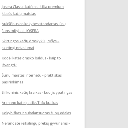
Josera Classic katėms - Ulta premium
klasės kačių maistas
Aukščiausios kokybės standartas Jūsų
šuns mitybai - JOSERA
Skirtingos kačių draskyklių rūšys –
skirtingi privalumai
Kodėl katės drasko baldus - kaip to
išvengti?
Šunų maistas internetu - praktiškas
pasirinkimas
Silikoninis kačių kraikas - kuo jis ypatingas
Ar mano katei patiks Tofu kraikas
Kokybiškas ir subalansuotas šunų ėdalas
Nerandate reikalingų prekių gyvūnams -