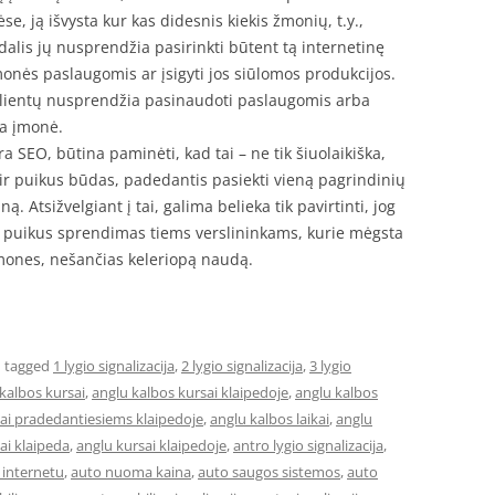
 ją išvysta kur kas didesnis kiekis žmonių, t.y.,
alis jų nusprendžia pasirinkti būtent tą internetinę
monės paslaugomis ar įsigyti jos siūlomos produkcijos.
 klientų nusprendžia pasinaudoti paslaugomis arba
na įmonė.
ra SEO, būtina paminėti, kad tai – ne tik šiuolaikiška,
ir puikus būdas, padedantis pasiekti vieną pagrindinių
ną. Atsižvelgiant į tai, galima belieka tik pavirtinti, jog
a puikus sprendimas tiems verslininkams, kurie mėgsta
emones, nešančias keleriopą naudą.
 tagged
1 lygio signalizacija
,
2 lygio signalizacija
,
3 lygio
kalbos kursai
,
anglu kalbos kursai klaipedoje
,
anglu kalbos
sai pradedantiesiems klaipedoje
,
anglu kalbos laikai
,
anglu
ai klaipeda
,
anglu kursai klaipedoje
,
antro lygio signalizacija
,
internetu
,
auto nuoma kaina
,
auto saugos sistemos
,
auto