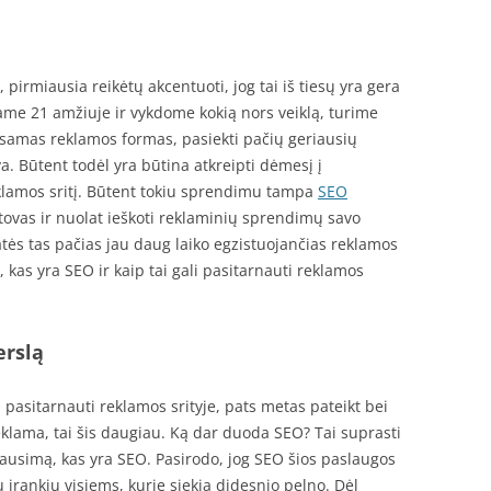
, pirmiausia reikėtų akcentuoti, jog tai iš tiesų yra gera
me 21 amžiuje ir vykdome kokią nors veiklą, turime
 esamas reklamos formas, pasiekti pačių geriausių
a. Būtent todėl yra būtina atkreipti dėmesį į
eklamos sritį. Būtent tokiu sprendimu tampa
SEO
tstovas ir nuolat ieškoti reklaminių sprendimų savo
katės tas pačias jau daug laiko egzistuojančias reklamos
, kas yra SEO ir kaip tai gali pasitarnauti reklamos
erslą
 pasitarnauti reklamos srityje, pats metas pateikt bei
 reklama, tai šis daugiau. Ką dar duoda SEO? Tai suprasti
lausimą, kas yra SEO. Pasirodo, jog SEO šios paslaugos
 įrankių visiems, kurie siekia didesnio pelno. Dėl