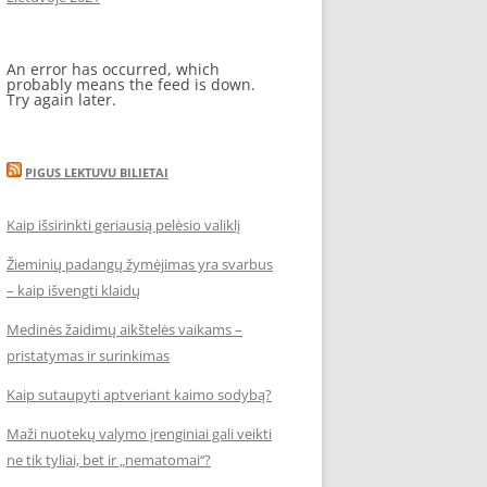
An error has occurred, which
probably means the feed is down.
Try again later.
PIGUS LEKTUVU BILIETAI
Kaip išsirinkti geriausią pelėsio valiklį
Žieminių padangų žymėjimas yra svarbus
– kaip išvengti klaidų
Medinės žaidimų aikštelės vaikams –
pristatymas ir surinkimas
Kaip sutaupyti aptveriant kaimo sodybą?
Maži nuotekų valymo įrenginiai gali veikti
ne tik tyliai, bet ir „nematomai‘‘?