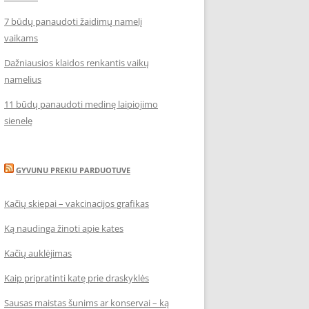
7 būdų panaudoti žaidimų namelį
vaikams
Dažniausios klaidos renkantis vaikų
namelius
11 būdų panaudoti medinę laipiojimo
sienelę
GYVUNU PREKIU PARDUOTUVE
Kačių skiepai – vakcinacijos grafikas
Ką naudinga žinoti apie kates
Kačių auklėjimas
Kaip pripratinti katę prie draskyklės
Sausas maistas šunims ar konservai – ką