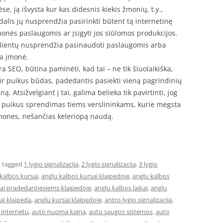
 ją išvysta kur kas didesnis kiekis žmonių, t.y.,
alis jų nusprendžia pasirinkti būtent tą internetinę
monės paslaugomis ar įsigyti jos siūlomos produkcijos.
 klientų nusprendžia pasinaudoti paslaugomis arba
na įmonė.
ra SEO, būtina paminėti, kad tai – ne tik šiuolaikiška,
ir puikus būdas, padedantis pasiekti vieną pagrindinių
ną. Atsižvelgiant į tai, galima belieka tik pavirtinti, jog
a puikus sprendimas tiems verslininkams, kurie mėgsta
emones, nešančias keleriopą naudą.
 tagged
1 lygio signalizacija
,
2 lygio signalizacija
,
3 lygio
kalbos kursai
,
anglu kalbos kursai klaipedoje
,
anglu kalbos
sai pradedantiesiems klaipedoje
,
anglu kalbos laikai
,
anglu
ai klaipeda
,
anglu kursai klaipedoje
,
antro lygio signalizacija
,
internetu
,
auto nuoma kaina
,
auto saugos sistemos
,
auto