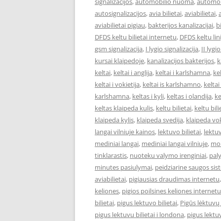
signalizacijos
,
automobilio nuoma
,
automob
autosignalizacijos
,
avia bilietai
,
aviabilietai
,
aviabilietai pigiau
,
bakterijos kanalizacijai
,
bi
DFDS keltu bilietai internetu
,
DFDS keltu lini
gsm signalizacija
,
I lygio signalizacija
,
II lygi
kursai klaipedoje
,
kanalizacijos bakterijos
,
k
keltai
,
keltai i anglija
,
keltai i karlshamna
,
kel
keltai i vokietija
,
keltai is karlshamno
,
keltai
karlshamna
,
keltas i kyli
,
keltas i olandija
,
ke
keltas klaipeda kulis
,
keltu bilietai
,
keltu bil
klaipeda kylis
,
klaipeda svedija
,
klaipeda vok
langai vilniuje kainos
,
lektuvo bilietai
,
lektuv
mediniai langai
,
mediniai langai vilniuje
,
mok
tinklarastis
,
nuoteku valymo irenginiai
,
pal
minutes pasiulymai
,
peidziarine saugos si
aviabilietai
,
pigiausias draudimas internetu
keliones
,
pigios poilsines keliones internetu
bilietai
,
pigus lektuvo bilietai
,
Pigūs lėktuvų 
pigus lektuvu bilietai i londona
,
pigus lektuv