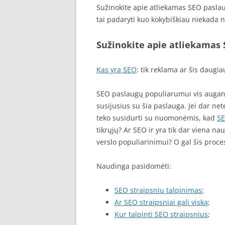
Sužinokite apie atliekamas SEO paslau
tai padaryti kuo kokybiškiau niekada 
Sužinokite apie atliekamas
Kas yra SEO
: tik reklama ar šis daugia
SEO paslaugų populiarumui vis augant 
susijusius su šia paslauga. Jei dar n
teko susidurti su nuomonėmis, kad
S
tikrųjų? Ar SEO ir yra tik dar viena n
verslo populiarinimui? O gal šis proces
Naudinga pasidomėti:
SEO straipsniu talpinimas
;
Ar SEO straipsniai gali viską
;
Kur talpinti SEO straipsnius
;