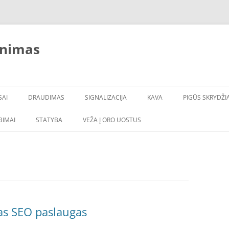
inimas
SAI
DRAUDIMAS
SIGNALIZACIJA
KAVA
PIGŪS SKRYDŽIA
LBIMAI
STATYBA
VEŽA Į ORO UOSTUS
as SEO paslaugas