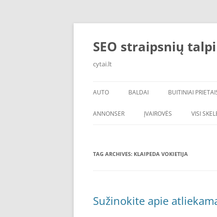
Skip
to
content
SEO straipsnių talp
cytai.lt
AUTO
BALDAI
BUITINIAI PRIETAI
PADANGOS
ANNONSER
ĮVAIROVĖS
VISI SKE
TAG ARCHIVES:
KLAIPEDA VOKIETIJA
Sužinokite apie atliekam