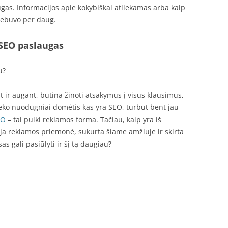
gas. Informacijos apie kokybiškai atliekamas arba kaip
nebuvo per daug.
 SEO paslaugas
u?
ir augant, būtina žinoti atsakymus į visus klausimus,
eteko nuodugniai domėtis kas yra SEO, turbūt bent jau
EO
– tai puiki reklamos forma. Tačiau, kaip yra iš
auja reklamos priemonė, sukurta šiame amžiuje ir skirta
as gali pasiūlyti ir šį tą daugiau?