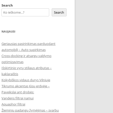
Search
Search
NAUJAUSI
Geriausias pasirinkimas parduodant
automobilį – Auto supirkimas
Cross-docking ir atsargų valdymo
optimizavimas
Išskirtinio vyrų stiliaus atributas –
kaklaraištis
Kokybiškos vidaus durys Vilniuje
Tikrumo akcentas Jūsų erdvėje –
Paveikslai ant drobės:
Vandens filtrai namui
Aquaphor filtrai
Žieminių padangų žymėjimas – svarbu