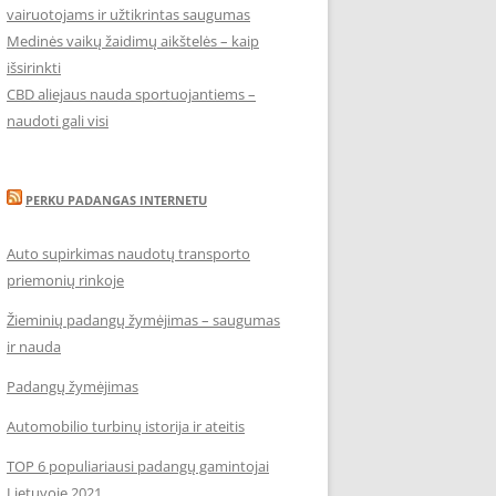
vairuotojams ir užtikrintas saugumas
Medinės vaikų žaidimų aikštelės – kaip
išsirinkti
CBD aliejaus nauda sportuojantiems –
naudoti gali visi
PERKU PADANGAS INTERNETU
Auto supirkimas naudotų transporto
priemonių rinkoje
Žieminių padangų žymėjimas – saugumas
ir nauda
Padangų žymėjimas
Automobilio turbinų istorija ir ateitis
TOP 6 populiariausi padangų gamintojai
Lietuvoje 2021