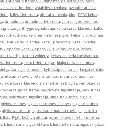
iliu nuoma
,
automobiliu signalizacijos
,
autosignalizacija
,
aviabilietai i londona
,
aviabilietai i milana
,
aviabilietai i osla
,
lietai
,
bilietai internetu
,
bilietai traukiniu
,
blog
,
DFDS keltai
,
ja
,
draudimas
,
draudimas internetu
,
gsm saugos sistemos
,
o signalizacija
,
III lygio signalizacija
,
kalbu kursai klaipeda
,
kalbu
asko draudimas
,
keliones
,
keliones pigiau
,
kelioniu draudimas
,
tai i kyli
,
keltai i olandija
,
keltai i prancuzija
,
keltai i svedija
,
 is klaipedos
,
keltai klaipeda kylis
,
keltas i anglija
,
keltas i
ltas i svedija
,
keltas i vokietija
,
keltas klaipeda karlshamnas
,
ietai internetu
,
keltu bilietai pigiau
,
klaipeda karlshamnas
,
ietija
,
konvejerio juostos
,
kylis klaipeda
,
langai
,
langai vilniuje
,
u bilietai
,
lektuvu bilietai internetu
,
masinos draudimas
,
ymosi kursai klaipedoje
,
nemokamas blog'as
,
nemokamas
ydovine saugos sistema
,
palydovine signalizacija
,
paskutines
stema
,
peidziarine signalizacija
,
pigi auto nuoma
,
pigiausi
,
pigios keliones
,
pigios pazintines keliones
,
pigios poilsines
,
pigūs aviabilietai
,
pigus draudimas internetu
,
pigus keltu
bilieta
,
Pigūs lėktuvų bilietai
,
pigus lektuvu bilietai i dublina
,
u bilietai i osla
,
pigus lektuvu bilietai internetu
,
pigus skrydziai
,