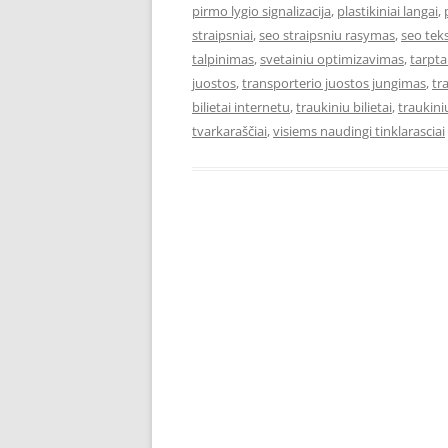
pirmo lygio signalizacija
,
plastikiniai langai
,
straipsniai
,
seo straipsniu rasymas
,
seo teks
talpinimas
,
svetainiu optimizavimas
,
tarpta
juostos
,
transporterio juostos jungimas
,
tr
bilietai internetu
,
traukiniu bilietai
,
traukiniu
tvarkaraščiai
,
visiems naudingi tinklarasciai