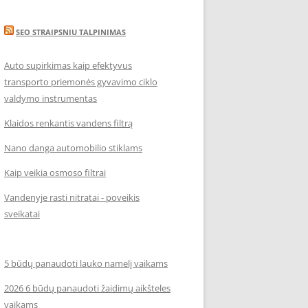
SEO STRAIPSNIU TALPINIMAS
Auto supirkimas kaip efektyvus
transporto priemonės gyvavimo ciklo
valdymo instrumentas
Klaidos renkantis vandens filtrą
Nano danga automobilio stiklams
Kaip veikia osmoso filtrai
Vandenyje rasti nitratai - poveikis
sveikatai
5 būdų panaudoti lauko namelį vaikams
2026 6 būdų panaudoti žaidimų aikšteles
vaikams