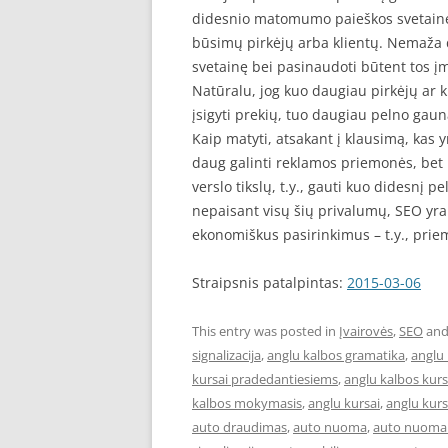
didesnio matomumo paieškos svetainėse,
būsimų pirkėjų arba klientų. Nemaža d
svetainę bei pasinaudoti būtent tos į
Natūralu, jog kuo daugiau pirkėjų ar
įsigyti prekių, tuo daugiau pelno gau
Kaip matyti, atsakant į klausimą, kas y
daug galinti reklamos priemonės, bet 
verslo tikslų, t.y., gauti kuo didesnį pel
nepaisant visų šių privalumų, SEO yr
ekonomiškus pasirinkimus – t.y., pri
Straipsnis patalpintas:
2015-03-06
This entry was posted in
Įvairovės
,
SEO
and
signalizacija
,
anglu kalbos gramatika
,
anglu 
kursai pradedantiesiems
,
anglu kalbos kur
kalbos mokymasis
,
anglu kursai
,
anglu kurs
auto draudimas
,
auto nuoma
,
auto nuoma 