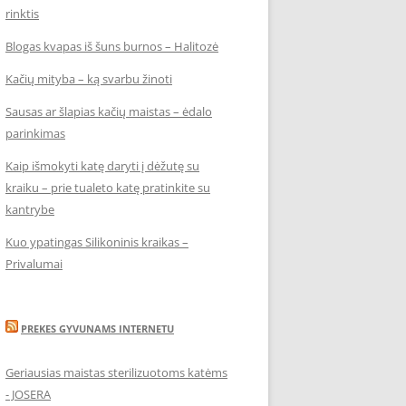
rinktis
Blogas kvapas iš šuns burnos – Halitozė
Kačių mityba – ką svarbu žinoti
Sausas ar šlapias kačių maistas – ėdalo
parinkimas
Kaip išmokyti katę daryti į dėžutę su
kraiku – prie tualeto katę pratinkite su
kantrybe
Kuo ypatingas Silikoninis kraikas –
Privalumai
PREKES GYVUNAMS INTERNETU
Geriausias maistas sterilizuotoms katėms
- JOSERA