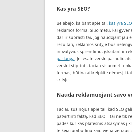
Kas yra SEO?
Be abejo, kalbant apie tai,
kas yra SEO
reklamos forma. Šiuo metu, kai gyvena
dar ir suprasti tai, jog naudojant jau
rezultatų reklamos srityje bus nelengv
inovatyvius sprendimu, įskaitant ir r
paslauga
. Jei esate verslo pasaulio a
verslui stiprinti, tačiau visuomet ren
formas, būtina atkreipkite dėmesį į tai
srityje.
Nauda reklamuojant savo v
Tačiau sužinojus apie tai, kad SEO gali
patvirtinti faktą, kad SEO – tai ne tik
padės kur kas platesnis atsakymas į k
teikėjai apibūdina kaip vieną geriausių