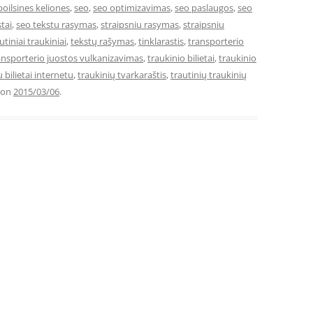
poilsines keliones
,
seo
,
seo optimizavimas
,
seo paslaugos
,
seo
tai
,
seo tekstu rasymas
,
straipsniu rasymas
,
straipsniu
utiniai traukiniai
,
tekstų rašymas
,
tinklarastis
,
transporterio
ansporterio juostos vulkanizavimas
,
traukinio bilietai
,
traukinio
 bilietai internetu
,
traukinių tvarkaraštis
,
trautinių traukinių
on
2015/03/06
.