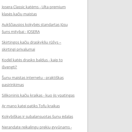
Josera Classic katėms - Ulta premium
klasės kačių maistas
Aukščiausios kokybės standartas Jūsų
šuns mitybai - JOSERA
Skirtingos kačių draskyklių rūšys –
skirtingi privalumai
Kodėl katės drasko baldus - kaip to
išvengti?
Šunų maistas internetu - praktiškas
pasirinkimas
Silikoninis kačių kraikas - kuo jis ypatingas
Ar mano katei patiks Tofu kraikas
Kokybiškas ir subalansuotas šunų ėdalas
Nerandate reikalingų prekių gyvūnams -