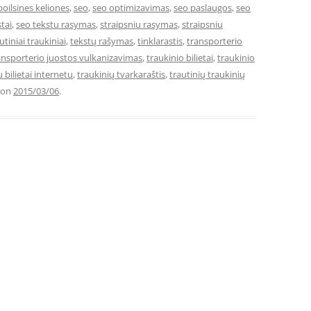
poilsines keliones
,
seo
,
seo optimizavimas
,
seo paslaugos
,
seo
tai
,
seo tekstu rasymas
,
straipsniu rasymas
,
straipsniu
utiniai traukiniai
,
tekstų rašymas
,
tinklarastis
,
transporterio
ansporterio juostos vulkanizavimas
,
traukinio bilietai
,
traukinio
 bilietai internetu
,
traukinių tvarkaraštis
,
trautinių traukinių
on
2015/03/06
.