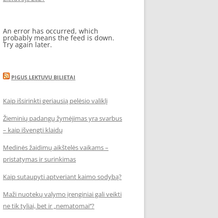
An error has occurred, which
probably means the feed is down.
Try again later.
PIGUS LEKTUVU BILIETAI
Kaip išsirinkti geriausią pelėsio valiklį
Žieminių padangų žymėjimas yra svarbus
– kaip išvengti klaidų
Medinės žaidimų aikštelės vaikams –
pristatymas ir surinkimas
Kaip sutaupyti aptveriant kaimo sodybą?
Maži nuotekų valymo įrenginiai gali veikti
ne tik tyliai, bet ir „nematomai‘‘?