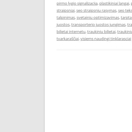
pirmo lygio signalizacija
,
plastikiniai langai
,
straipsniai
,
seo straipsniu rasymas
,
seo teks
talpinimas
,
svetainiu optimizavimas
,
tarpta
juostos
,
transporterio juostos jungimas
,
tr
bilietai internetu
,
traukiniu bilietai
,
traukiniu
tvarkaraščiai
,
visiems naudingi tinklarasciai