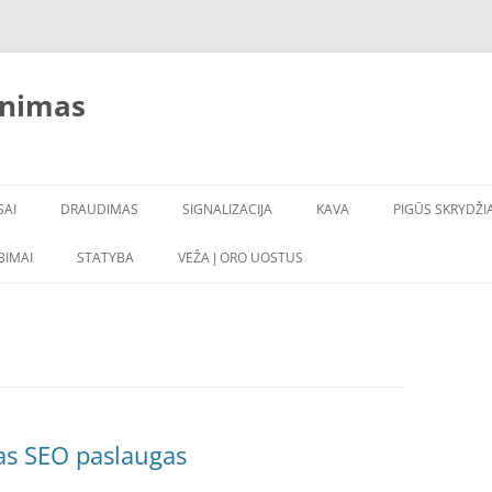
inimas
SAI
DRAUDIMAS
SIGNALIZACIJA
KAVA
PIGŪS SKRYDŽIA
LBIMAI
STATYBA
VEŽA Į ORO UOSTUS
as SEO paslaugas