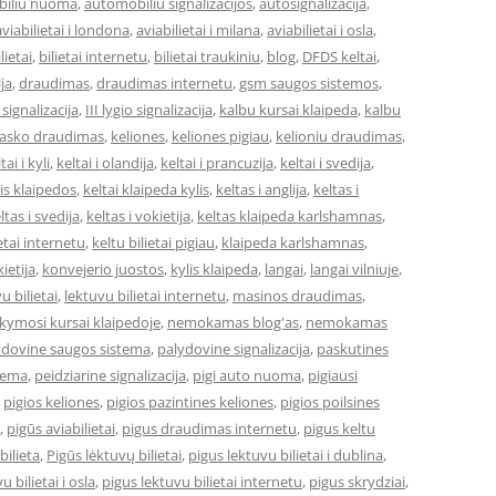
iliu nuoma
,
automobiliu signalizacijos
,
autosignalizacija
,
aviabilietai i londona
,
aviabilietai i milana
,
aviabilietai i osla
,
lietai
,
bilietai internetu
,
bilietai traukiniu
,
blog
,
DFDS keltai
,
ja
,
draudimas
,
draudimas internetu
,
gsm saugos sistemos
,
o signalizacija
,
III lygio signalizacija
,
kalbu kursai klaipeda
,
kalbu
asko draudimas
,
keliones
,
keliones pigiau
,
kelioniu draudimas
,
tai i kyli
,
keltai i olandija
,
keltai i prancuzija
,
keltai i svedija
,
 is klaipedos
,
keltai klaipeda kylis
,
keltas i anglija
,
keltas i
ltas i svedija
,
keltas i vokietija
,
keltas klaipeda karlshamnas
,
ietai internetu
,
keltu bilietai pigiau
,
klaipeda karlshamnas
,
ietija
,
konvejerio juostos
,
kylis klaipeda
,
langai
,
langai vilniuje
,
u bilietai
,
lektuvu bilietai internetu
,
masinos draudimas
,
ymosi kursai klaipedoje
,
nemokamas blog'as
,
nemokamas
ydovine saugos sistema
,
palydovine signalizacija
,
paskutines
stema
,
peidziarine signalizacija
,
pigi auto nuoma
,
pigiausi
,
pigios keliones
,
pigios pazintines keliones
,
pigios poilsines
,
pigūs aviabilietai
,
pigus draudimas internetu
,
pigus keltu
bilieta
,
Pigūs lėktuvų bilietai
,
pigus lektuvu bilietai i dublina
,
u bilietai i osla
,
pigus lektuvu bilietai internetu
,
pigus skrydziai
,