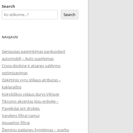
Search
Search
NAUJAUSI
Geriausias pasirinkimas parduodant
automobilį – Auto supirkimas
Cross-docking ir atsargų valdymo
optimizavimas
Išskirtinio vyrų stiliaus atributas –
kaklaraištis
Kokybiškos vidaus durys Vilniuje
Tikrumo akcentas Jūsų erdvėje –
Paveikslai ant drobės:
Vandens filtrai namui
Aquaphor filtrai
Žieminių padangų žymėjimas – svarbu