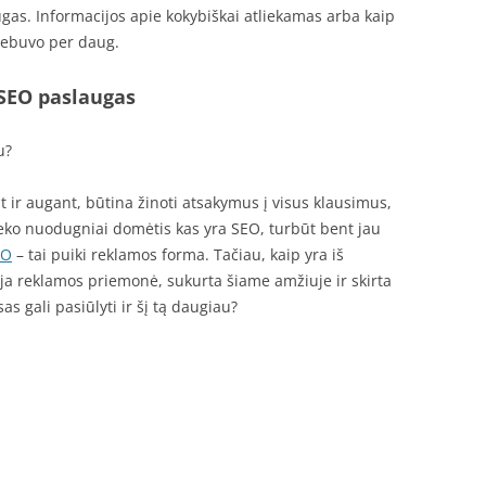
gas. Informacijos apie kokybiškai atliekamas arba kaip
nebuvo per daug.
 SEO paslaugas
u?
ir augant, būtina žinoti atsakymus į visus klausimus,
eteko nuodugniai domėtis kas yra SEO, turbūt bent jau
EO
– tai puiki reklamos forma. Tačiau, kaip yra iš
auja reklamos priemonė, sukurta šiame amžiuje ir skirta
as gali pasiūlyti ir šį tą daugiau?