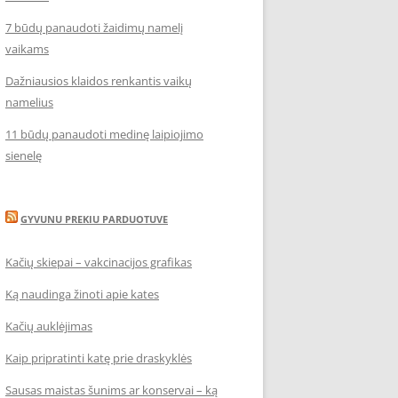
7 būdų panaudoti žaidimų namelį
vaikams
Dažniausios klaidos renkantis vaikų
namelius
11 būdų panaudoti medinę laipiojimo
sienelę
GYVUNU PREKIU PARDUOTUVE
Kačių skiepai – vakcinacijos grafikas
Ką naudinga žinoti apie kates
Kačių auklėjimas
Kaip pripratinti katę prie draskyklės
Sausas maistas šunims ar konservai – ką