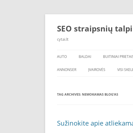
Skip
to
content
SEO straipsnių talp
cytai.lt
AUTO
BALDAI
BUITINIAI PRIETAI
PADANGOS
ANNONSER
ĮVAIROVĖS
VISI SKE
TAG ARCHIVES:
NEMOKAMAS BLOG’AS
Sužinokite apie atliekam