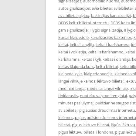
signalizacijos
,
automobilio nuoma
,
automob
autosignalizacijos
,
avia bilietai
,
aviabilietai
,
aviabilietai pigiau
,
bakterijos kanalizacijai
,
bi
DFDS keltu bilietai internetu
,
DFDS keltu lini
gsm signalizacija
,
I lygio signalizacija
,
II lygi
kursai klaipedoje
,
kanalizacijos bakterijos
,
k
keltai
,
keltai i anglija
,
keltai i karlshamna
,
kel
keltai i vokietija
,
keltai is karlshamno
,
keltai
karlshamna
,
keltas i kyli
,
keltas i olandija
,
ke
keltas klaipeda kulis
,
keltu bilietai
,
keltu bil
klaipeda kylis
,
klaipeda svedija
,
klaipeda vok
langai vilniuje kainos
,
lektuvo bilietai
,
lektuv
mediniai langai
,
mediniai langai vilniuje
,
mok
tinklarastis
,
nuoteku valymo irenginiai
,
pal
minutes pasiulymai
,
peidziarine saugos si
aviabilietai
,
pigiausias draudimas internetu
keliones
,
pigios poilsines keliones internetu
bilietai
,
pigus lektuvo bilietai
,
Pigūs lėktuvų 
pigus lektuvu bilietai i londona
,
pigus lektuv