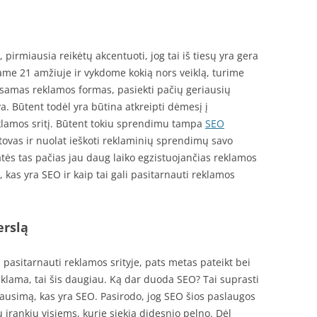
, pirmiausia reikėtų akcentuoti, jog tai iš tiesų yra gera
me 21 amžiuje ir vykdome kokią nors veiklą, turime
 esamas reklamos formas, pasiekti pačių geriausių
a. Būtent todėl yra būtina atkreipti dėmesį į
eklamos sritį. Būtent tokiu sprendimu tampa
SEO
tstovas ir nuolat ieškoti reklaminių sprendimų savo
katės tas pačias jau daug laiko egzistuojančias reklamos
, kas yra SEO ir kaip tai gali pasitarnauti reklamos
erslą
 pasitarnauti reklamos srityje, pats metas pateikt bei
 reklama, tai šis daugiau. Ką dar duoda SEO? Tai suprasti
lausimą, kas yra SEO. Pasirodo, jog SEO šios paslaugos
 įrankių visiems, kurie siekia didesnio pelno. Dėl