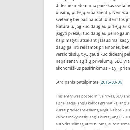
didesnio matomumo paieškos svetainėse,
būsimų pirkėjų arba klientų. Nemaža d
svetainę bei pasinaudoti būtent tos į
Natūralu, jog kuo daugiau pirkėjų ar
įsigyti prekių, tuo daugiau pelno gau
Kaip matyti, atsakant į klausimą, kas y
daug galinti reklamos priemonės, bet 
verslo tikslų, t.y., gauti kuo didesnį pel
nepaisant visų šių privalumų, SEO yr
ekonomiškus pasirinkimus – t.y., pri
Straipsnis patalpintas:
2015-03-06
This entry was posted in
Įvairovės
,
SEO
and
signalizacija
,
anglu kalbos gramatika
,
anglu 
kursai pradedantiesiems
,
anglu kalbos kur
kalbos mokymasis
,
anglu kursai
,
anglu kurs
auto draudimas
,
auto nuoma
,
auto nuoma 