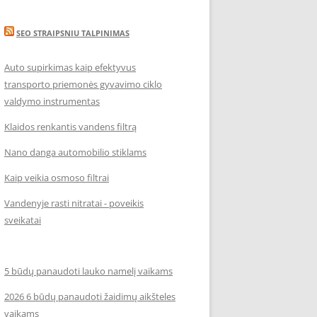
SEO STRAIPSNIU TALPINIMAS
Auto supirkimas kaip efektyvus
transporto priemonės gyvavimo ciklo
valdymo instrumentas
Klaidos renkantis vandens filtrą
Nano danga automobilio stiklams
Kaip veikia osmoso filtrai
Vandenyje rasti nitratai - poveikis
sveikatai
5 būdų panaudoti lauko namelį vaikams
2026 6 būdų panaudoti žaidimų aikšteles
vaikams