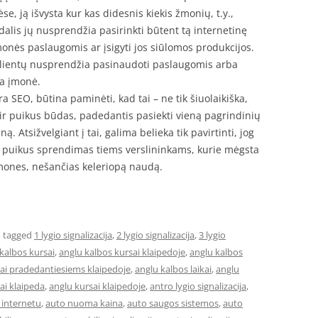
 ją išvysta kur kas didesnis kiekis žmonių, t.y.,
alis jų nusprendžia pasirinkti būtent tą internetinę
monės paslaugomis ar įsigyti jos siūlomos produkcijos.
 klientų nusprendžia pasinaudoti paslaugomis arba
na įmonė.
ra SEO, būtina paminėti, kad tai – ne tik šiuolaikiška,
ir puikus būdas, padedantis pasiekti vieną pagrindinių
ną. Atsižvelgiant į tai, galima belieka tik pavirtinti, jog
a puikus sprendimas tiems verslininkams, kurie mėgsta
emones, nešančias keleriopą naudą.
 tagged
1 lygio signalizacija
,
2 lygio signalizacija
,
3 lygio
kalbos kursai
,
anglu kalbos kursai klaipedoje
,
anglu kalbos
sai pradedantiesiems klaipedoje
,
anglu kalbos laikai
,
anglu
ai klaipeda
,
anglu kursai klaipedoje
,
antro lygio signalizacija
,
internetu
,
auto nuoma kaina
,
auto saugos sistemos
,
auto