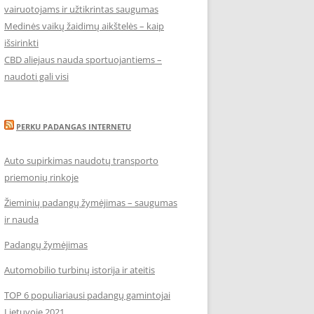
vairuotojams ir užtikrintas saugumas
Medinės vaikų žaidimų aikštelės – kaip
išsirinkti
CBD aliejaus nauda sportuojantiems –
naudoti gali visi
PERKU PADANGAS INTERNETU
Auto supirkimas naudotų transporto
priemonių rinkoje
Žieminių padangų žymėjimas – saugumas
ir nauda
Padangų žymėjimas
Automobilio turbinų istorija ir ateitis
TOP 6 populiariausi padangų gamintojai
Lietuvoje 2021