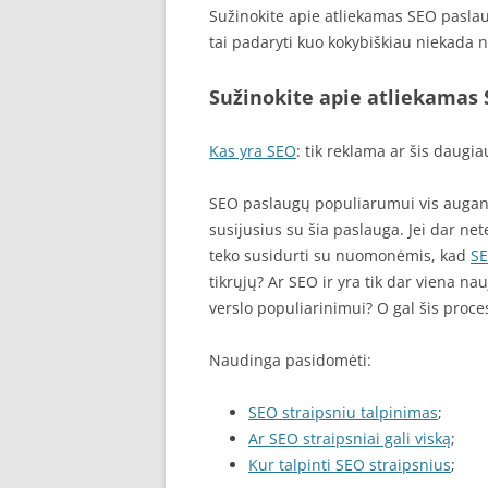
Sužinokite apie atliekamas SEO paslau
tai padaryti kuo kokybiškiau niekada 
Sužinokite apie atliekamas
Kas yra SEO
: tik reklama ar šis daugia
SEO paslaugų populiarumui vis augant 
susijusius su šia paslauga. Jei dar n
teko susidurti su nuomonėmis, kad
S
tikrųjų? Ar SEO ir yra tik dar viena n
verslo populiarinimui? O gal šis proces
Naudinga pasidomėti:
SEO straipsniu talpinimas
;
Ar SEO straipsniai gali viską
;
Kur talpinti SEO straipsnius
;