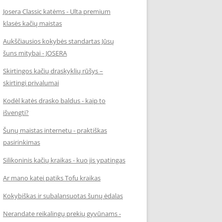
Josera Classic katėms - Ulta premium
klasės kačių maistas
Aukščiausios kokybės standartas Jūsų
šuns mitybai - JOSERA
Skirtingos kačių draskyklių rūšys –
skirtingi privalumai
Kodėl katės drasko baldus - kaip to
išvengti?
Šunų maistas internetu - praktiškas
pasirinkimas
Silikoninis kačių kraikas - kuo jis ypatingas
Ar mano katei patiks Tofu kraikas
Kokybiškas ir subalansuotas šunų ėdalas
Nerandate reikalingų prekių gyvūnams -