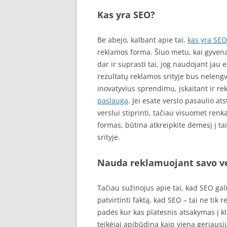
Kas yra SEO?
Be abejo, kalbant apie tai,
kas yra SEO
reklamos forma. Šiuo metu, kai gyvena
dar ir suprasti tai, jog naudojant jau
rezultatų reklamos srityje bus nelengv
inovatyvius sprendimu, įskaitant ir r
paslauga
. Jei esate verslo pasaulio a
verslui stiprinti, tačiau visuomet ren
formas, būtina atkreipkite dėmesį į tai
srityje.
Nauda reklamuojant savo v
Tačiau sužinojus apie tai, kad SEO gali
patvirtinti faktą, kad SEO – tai ne tik
padės kur kas platesnis atsakymas į k
teikėjai apibūdina kaip vieną geriausių