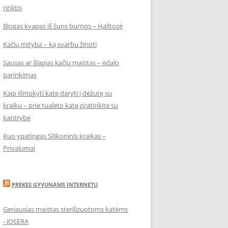
rinktis
Blogas kvapas iš šuns burnos – Halitozė
Kačių mityba – ką svarbu žinoti
Sausas ar šlapias kačių maistas – ėdalo
parinkimas
Kaip išmokyti katę daryti į dėžutę su
kraiku – prie tualeto katę pratinkite su
kantrybe
Kuo ypatingas Silikoninis kraikas –
Privalumai
PREKES GYVUNAMS INTERNETU
Geriausias maistas sterilizuotoms katėms
- JOSERA