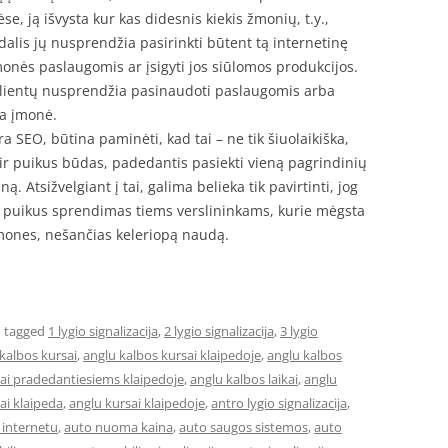
 ją išvysta kur kas didesnis kiekis žmonių, t.y.,
alis jų nusprendžia pasirinkti būtent tą internetinę
monės paslaugomis ar įsigyti jos siūlomos produkcijos.
 klientų nusprendžia pasinaudoti paslaugomis arba
na įmonė.
ra SEO, būtina paminėti, kad tai – ne tik šiuolaikiška,
ir puikus būdas, padedantis pasiekti vieną pagrindinių
ną. Atsižvelgiant į tai, galima belieka tik pavirtinti, jog
a puikus sprendimas tiems verslininkams, kurie mėgsta
emones, nešančias keleriopą naudą.
 tagged
1 lygio signalizacija
,
2 lygio signalizacija
,
3 lygio
kalbos kursai
,
anglu kalbos kursai klaipedoje
,
anglu kalbos
sai pradedantiesiems klaipedoje
,
anglu kalbos laikai
,
anglu
ai klaipeda
,
anglu kursai klaipedoje
,
antro lygio signalizacija
,
internetu
,
auto nuoma kaina
,
auto saugos sistemos
,
auto