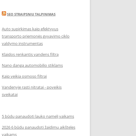
SEO STRAIPSNIU TALPINIMAS
Auto supirkimas kaip efektyvus
transporto priemonės gyvavimo ciklo
valdymo instrumentas
Klaidos renkantis vandens filtrą
Nano danga automobilio stiklams
Kaip veikia osmoso filtrai
Vandenyje rasti nitratai - poveikis
sveikatai
5 būdų panaudoti lauko namelį vaikams
2026 6 būdų panaudoti žaidimų aikšteles
vaikams