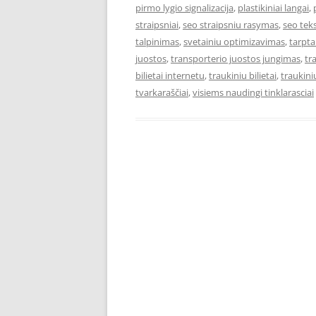
pirmo lygio signalizacija
,
plastikiniai langai
,
straipsniai
,
seo straipsniu rasymas
,
seo teks
talpinimas
,
svetainiu optimizavimas
,
tarpta
juostos
,
transporterio juostos jungimas
,
tr
bilietai internetu
,
traukiniu bilietai
,
traukiniu
tvarkaraščiai
,
visiems naudingi tinklarasciai