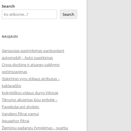
Search
Search
NAUJAUSI
Geriausias pasirinkimas parduodant
automobilį – Auto supirkimas
Cross-docking ir atsargų valdymo
optimizavimas
Išskirtinio vyrų stiliaus atributas –
kaklaraištis
Kokybiškos vidaus durys Vilniuje
Tikrumo akcentas Jūsų erdvėje –
Paveikslai ant drobės:
Vandens filtrai namui
Aquaphor filtrai
Žieminių padangų žymėjimas – svarbu