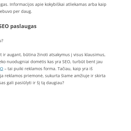
gas. Informacijos apie kokybiškai atliekamas arba kaip
nebuvo per daug.
 SEO paslaugas
u?
ir augant, būtina žinoti atsakymus į visus klausimus,
eteko nuodugniai domėtis kas yra SEO, turbūt bent jau
EO
– tai puiki reklamos forma. Tačiau, kaip yra iš
auja reklamos priemonė, sukurta šiame amžiuje ir skirta
as gali pasiūlyti ir šį tą daugiau?