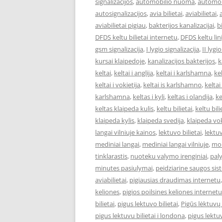
signalizacijos
,
automobilio nuoma
,
automob
autosignalizacijos
,
avia bilietai
,
aviabilietai
,
aviabilietai pigiau
,
bakterijos kanalizacijai
,
bi
DFDS keltu bilietai internetu
,
DFDS keltu lini
gsm signalizacija
,
I lygio signalizacija
,
II lygi
kursai klaipedoje
,
kanalizacijos bakterijos
,
k
keltai
,
keltai i anglija
,
keltai i karlshamna
,
kel
keltai i vokietija
,
keltai is karlshamno
,
keltai
karlshamna
,
keltas i kyli
,
keltas i olandija
,
ke
keltas klaipeda kulis
,
keltu bilietai
,
keltu bil
klaipeda kylis
,
klaipeda svedija
,
klaipeda vok
langai vilniuje kainos
,
lektuvo bilietai
,
lektuv
mediniai langai
,
mediniai langai vilniuje
,
mok
tinklarastis
,
nuoteku valymo irenginiai
,
pal
minutes pasiulymai
,
peidziarine saugos si
aviabilietai
,
pigiausias draudimas internetu
keliones
,
pigios poilsines keliones internetu
bilietai
,
pigus lektuvo bilietai
,
Pigūs lėktuvų 
pigus lektuvu bilietai i londona
,
pigus lektuv