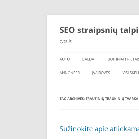
Skip
to
content
SEO straipsnių talp
cytai.lt
AUTO
BALDAI
BUITINIAI PRIETAI
PADANGOS
ANNONSER
ĮVAIROVĖS
VISI SKE
TAG ARCHIVES:
TRAUTINIŲ TRAUKINIŲ TVARKA
Sužinokite apie atliekam