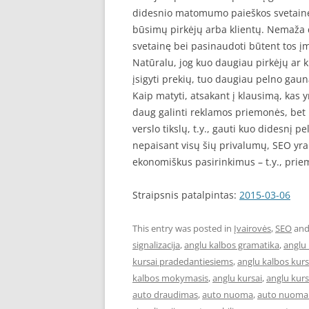
didesnio matomumo paieškos svetainėse,
būsimų pirkėjų arba klientų. Nemaža d
svetainę bei pasinaudoti būtent tos į
Natūralu, jog kuo daugiau pirkėjų ar
įsigyti prekių, tuo daugiau pelno gau
Kaip matyti, atsakant į klausimą, kas y
daug galinti reklamos priemonės, bet 
verslo tikslų, t.y., gauti kuo didesnį pel
nepaisant visų šių privalumų, SEO yr
ekonomiškus pasirinkimus – t.y., pri
Straipsnis patalpintas:
2015-03-06
This entry was posted in
Įvairovės
,
SEO
and
signalizacija
,
anglu kalbos gramatika
,
anglu 
kursai pradedantiesiems
,
anglu kalbos kur
kalbos mokymasis
,
anglu kursai
,
anglu kurs
auto draudimas
,
auto nuoma
,
auto nuoma 