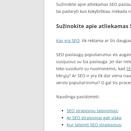
Sužinokite apie atliekamas SEO paslau
tai padaryti kuo kokybiškiau niekada 
Sužinokite apie atliekamas
Kas yra SEO
: tik reklama ar šis daugia
SEO paslaugų populiarumui vis augant 
susijusius su šia paslauga. Jei dar n
teko susidurti su nuomonėmis, kad
S
tikrųjų? Ar SEO ir yra tik dar viena n
verslo populiarinimui? O gal šis proces
Naudinga pasidomėti:
SEO straipsniu talpinimas
;
Ar SEO straipsniai gali viską
;
Kur talpinti SEO straipsnius
;