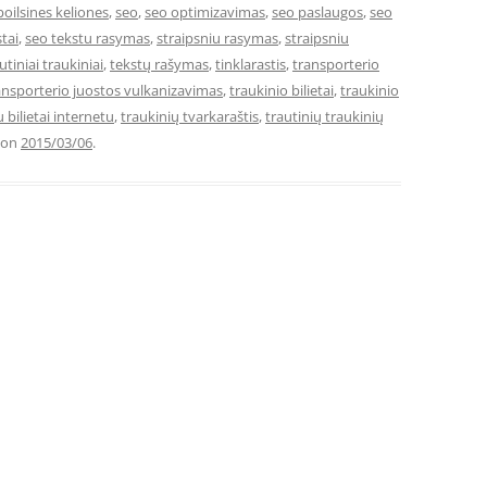
poilsines keliones
,
seo
,
seo optimizavimas
,
seo paslaugos
,
seo
tai
,
seo tekstu rasymas
,
straipsniu rasymas
,
straipsniu
utiniai traukiniai
,
tekstų rašymas
,
tinklarastis
,
transporterio
ansporterio juostos vulkanizavimas
,
traukinio bilietai
,
traukinio
 bilietai internetu
,
traukinių tvarkaraštis
,
trautinių traukinių
on
2015/03/06
.