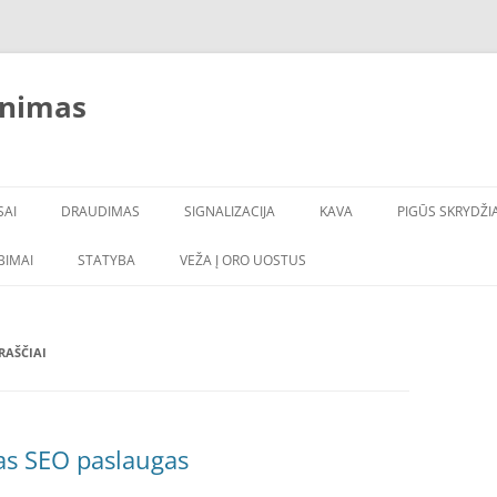
inimas
SAI
DRAUDIMAS
SIGNALIZACIJA
KAVA
PIGŪS SKRYDŽIA
LBIMAI
STATYBA
VEŽA Į ORO UOSTUS
RAŠČIAI
as SEO paslaugas