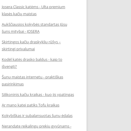
Josera Classic katėms - Ulta premium
klasės kačių maistas
Aukščiausios kokybės standartas Jūsų
šuns mitybai - JOSERA
Skirtingos kačių draskyklių rūšys –
skirtingi privalumai
Kodėl katės drasko baldus - kaip to
išvengti?
Šunų maistas internetu - praktiškas
pasirinkimas
Silikoninis kačių kraikas - kuo jis ypatingas
Ar mano katei patiks Tofu kraikas
Kokybiškas ir subalansuotas šunų ėdalas
Nerandate reikalingų prekių gyvūnams -