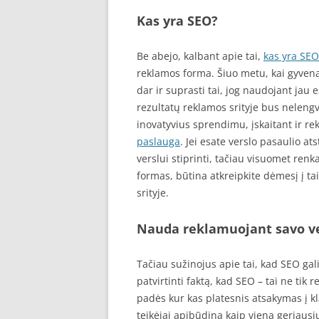
Kas yra SEO?
Be abejo, kalbant apie tai,
kas yra SEO
reklamos forma. Šiuo metu, kai gyvena
dar ir suprasti tai, jog naudojant jau
rezultatų reklamos srityje bus nelengv
inovatyvius sprendimu, įskaitant ir r
paslauga
. Jei esate verslo pasaulio a
verslui stiprinti, tačiau visuomet ren
formas, būtina atkreipkite dėmesį į tai
srityje.
Nauda reklamuojant savo v
Tačiau sužinojus apie tai, kad SEO gali
patvirtinti faktą, kad SEO – tai ne tik
padės kur kas platesnis atsakymas į k
teikėjai apibūdina kaip vieną geriausių