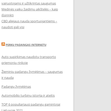
vairuotojams ir užtikrintas saugumas
Medinės vaikų žaidimų aikštelės – kaip
išsirinkti
CBD aliejaus nauda sportuojantiems –
naudoti gali visi
PERKU PADANGAS INTERNETU
Auto supirkimas naudotų transporto
priemonių rinkoje
Žieminių padangų žymėjimas – saugumas
ir nauda
Padangų žymėjimas
Automobilio turbinų istorija ir ateitis
TOP 6 populiariausi padangų gamintojai
Lietuvoje 2021