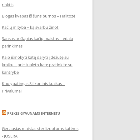
rinktis
Blogas kvapas iš šuns burnos – Halitozė
Kačių mityba – ką svarbu žinoti
Sausas ar šlapias kačių maistas – ėdalo
parinkimas
Kaip išmokyti katę daryti į dėžutę su
kraiku – prie tualeto katę pratinkite su
kantrybe
Kuo ypatingas Silikoninis kraikas –
Privalumai
PREKES GYVUNAMS INTERNETU
Geriausias maistas sterilizuotoms katėms
- JOSERA