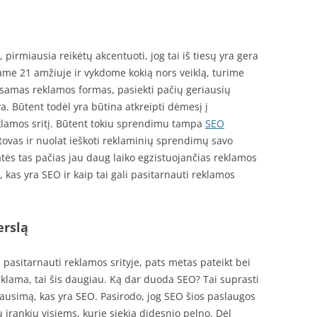
, pirmiausia reikėtų akcentuoti, jog tai iš tiesų yra gera
me 21 amžiuje ir vykdome kokią nors veiklą, turime
 esamas reklamos formas, pasiekti pačių geriausių
a. Būtent todėl yra būtina atkreipti dėmesį į
eklamos sritį. Būtent tokiu sprendimu tampa
SEO
tstovas ir nuolat ieškoti reklaminių sprendimų savo
katės tas pačias jau daug laiko egzistuojančias reklamos
, kas yra SEO ir kaip tai gali pasitarnauti reklamos
erslą
 pasitarnauti reklamos srityje, pats metas pateikt bei
 reklama, tai šis daugiau. Ką dar duoda SEO? Tai suprasti
lausimą, kas yra SEO. Pasirodo, jog SEO šios paslaugos
 įrankių visiems, kurie siekia didesnio pelno. Dėl