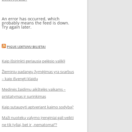
An error has occurred, which
probably means the feed is down.
Try again later.
PIGUS LEKTUVU BILIETAI
Kaip išsirinkti geriausią pelėsio valiklį
Žieminių padangų žymėjimas yra svarbus
– kaip išvengti klaidų
Medinės žaidimų aikštelės vaikams –
pristatymas ir surinkimas
Kaip sutaupyti aptveriant kaimo sodybą?
Maži nuotekų valymo įrenginiai gali veikti
ne tik tyliai, bet ir „nematomai‘‘?