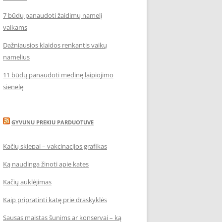
7 būdų panaudoti žaidimų namelį
vaikams
Dažniausios klaidos renkantis vaikų
namelius
11 būdų panaudoti medinę laipiojimo
sienelę
GYVUNU PREKIU PARDUOTUVE
Kačių skiepai – vakcinacijos grafikas
Ką naudinga žinoti apie kates
Kačių auklėjimas
Kaip pripratinti katę prie draskyklės
Sausas maistas šunims ar konservai – ką