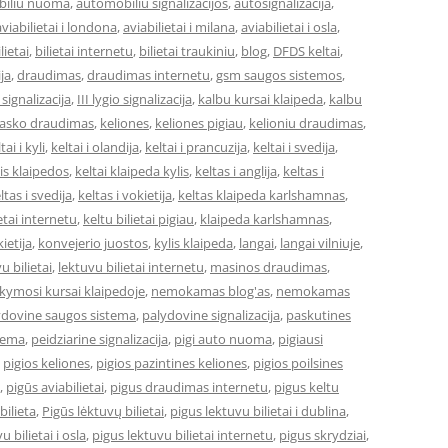
iliu nuoma
,
automobiliu signalizacijos
,
autosignalizacija
,
aviabilietai i londona
,
aviabilietai i milana
,
aviabilietai i osla
,
lietai
,
bilietai internetu
,
bilietai traukiniu
,
blog
,
DFDS keltai
,
ja
,
draudimas
,
draudimas internetu
,
gsm saugos sistemos
,
o signalizacija
,
III lygio signalizacija
,
kalbu kursai klaipeda
,
kalbu
asko draudimas
,
keliones
,
keliones pigiau
,
kelioniu draudimas
,
tai i kyli
,
keltai i olandija
,
keltai i prancuzija
,
keltai i svedija
,
 is klaipedos
,
keltai klaipeda kylis
,
keltas i anglija
,
keltas i
ltas i svedija
,
keltas i vokietija
,
keltas klaipeda karlshamnas
,
ietai internetu
,
keltu bilietai pigiau
,
klaipeda karlshamnas
,
ietija
,
konvejerio juostos
,
kylis klaipeda
,
langai
,
langai vilniuje
,
u bilietai
,
lektuvu bilietai internetu
,
masinos draudimas
,
ymosi kursai klaipedoje
,
nemokamas blog'as
,
nemokamas
ydovine saugos sistema
,
palydovine signalizacija
,
paskutines
stema
,
peidziarine signalizacija
,
pigi auto nuoma
,
pigiausi
,
pigios keliones
,
pigios pazintines keliones
,
pigios poilsines
,
pigūs aviabilietai
,
pigus draudimas internetu
,
pigus keltu
bilieta
,
Pigūs lėktuvų bilietai
,
pigus lektuvu bilietai i dublina
,
u bilietai i osla
,
pigus lektuvu bilietai internetu
,
pigus skrydziai
,