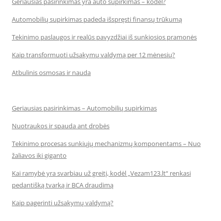
Geriausias pasirinkimas yra auto supirkimas – kodėl?
Automobilių supirkimas padeda išspręsti finansų trūkumą
Tekinimo paslaugos ir realūs pavyzdžiai iš sunkiosios pramonės
Kaip transformuoti užsakymų valdymą per 12 mėnesių?
Atbulinis osmosas ir nauda
Geriausias pasirinkimas – Automobilių supirkimas
Nuotraukos ir spauda ant drobės
Tekinimo procesas sunkiųjų mechanizmų komponentams – Nuo
žaliavos iki giganto
Kai ramybė yra svarbiau už greitį, kodėl „Vezam123.lt“ renkasi
pedantišką tvarką ir BCA draudimą
Kaip pagerinti užsakymų valdymą?