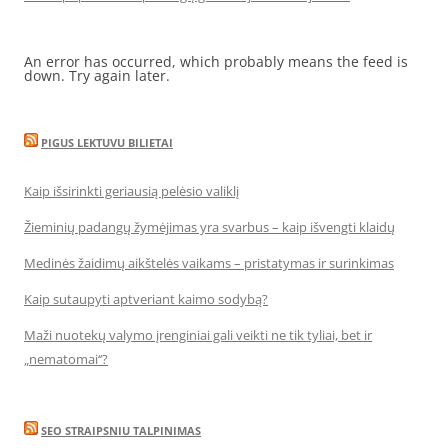
An error has occurred, which probably means the feed is
down. Try again later.
PIGUS LEKTUVU BILIETAI
Kaip išsirinkti geriausią pelėsio valiklį
Žieminių padangų žymėjimas yra svarbus – kaip išvengti klaidų
Medinės žaidimų aikštelės vaikams – pristatymas ir surinkimas
Kaip sutaupyti aptveriant kaimo sodybą?
Maži nuotekų valymo įrenginiai gali veikti ne tik tyliai, bet ir
„nematomai‘‘?
SEO STRAIPSNIU TALPINIMAS