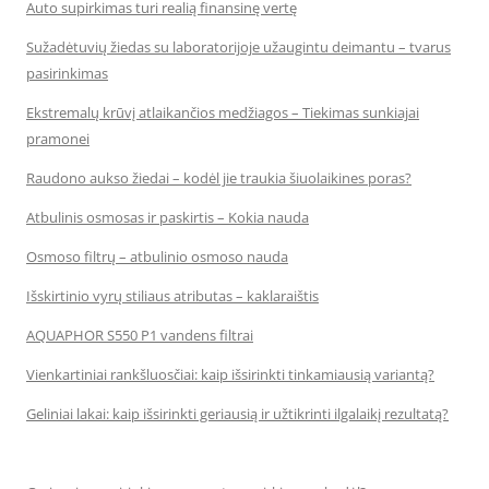
Auto supirkimas turi realią finansinę vertę
Sužadėtuvių žiedas su laboratorijoje užaugintu deimantu – tvarus
pasirinkimas
Ekstremalų krūvį atlaikančios medžiagos – Tiekimas sunkiajai
pramonei
Raudono aukso žiedai – kodėl jie traukia šiuolaikines poras?
Atbulinis osmosas ir paskirtis – Kokia nauda
Osmoso filtrų – atbulinio osmoso nauda
Išskirtinio vyrų stiliaus atributas – kaklaraištis
AQUAPHOR S550 P1 vandens filtrai
Vienkartiniai rankšluosčiai: kaip išsirinkti tinkamiausią variantą?
Geliniai lakai: kaip išsirinkti geriausią ir užtikrinti ilgalaikį rezultatą?