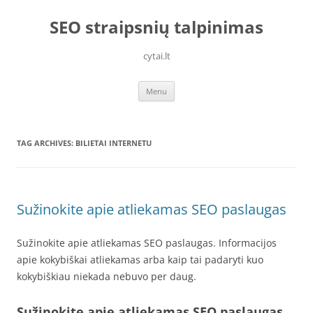
Skip
to
SEO straipsnių talpinimas
content
cytai.lt
Menu
TAG ARCHIVES:
BILIETAI INTERNETU
Sužinokite apie atliekamas SEO paslaugas
Sužinokite apie atliekamas SEO paslaugas. Informacijos
apie kokybiškai atliekamas arba kaip tai padaryti kuo
kokybiškiau niekada nebuvo per daug.
Sužinokite apie atliekamas SEO paslaugas