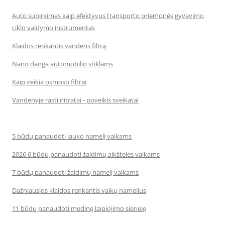
Auto supirkimas kaip efektyvus transporto priemonės gyvavimo
ciklo valdymo instrumentas
Klaidos renkantis vandens filtrą
Nano danga automobilio stiklams
Kaip veikia osmoso filtrai
Vandenyje rasti nitratai - poveikis sveikatai
5 būdų panaudoti lauko namelį vaikams
2026 6 būdų panaudoti žaidimų aikšteles vaikams
7 būdų panaudoti žaidimų namelį vaikams
Dažniausios klaidos renkantis vaikų namelius
11 būdų panaudoti medinę laipiojimo sienelę