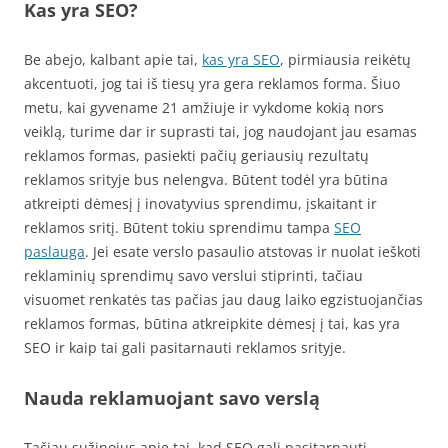
Kas yra SEO?
Be abejo, kalbant apie tai,
kas yra SEO
, pirmiausia reikėtų
akcentuoti, jog tai iš tiesų yra gera reklamos forma. Šiuo
metu, kai gyvename 21 amžiuje ir vykdome kokią nors
veiklą, turime dar ir suprasti tai, jog naudojant jau esamas
reklamos formas, pasiekti pačių geriausių rezultatų
reklamos srityje bus nelengva. Būtent todėl yra būtina
atkreipti dėmesį į inovatyvius sprendimu, įskaitant ir
reklamos sritį. Būtent tokiu sprendimu tampa
SEO
paslauga
. Jei esate verslo pasaulio atstovas ir nuolat ieškoti
reklaminių sprendimų savo verslui stiprinti, tačiau
visuomet renkatės tas pačias jau daug laiko egzistuojančias
reklamos formas, būtina atkreipkite dėmesį į tai, kas yra
SEO ir kaip tai gali pasitarnauti reklamos srityje.
Nauda reklamuojant savo verslą
Tačiau sužinojus apie tai, kad SEO gali pasitarnauti