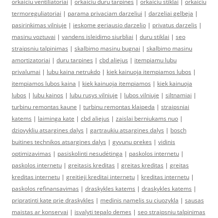
orkaiciu ventiliatoriai
|
orkaiciu duru tarpines
|
orkaiciu stiklai
|
orkaiciu
termoreguliatoriai
|
parama privaciam darzeliui
|
darzeliai gelbeja
|
pasirinkimas vilniuje
|
ieskome geriausio darzelio
|
privatus darzelis
|
masinu voztuvai
|
vandens isleidimo siurbliai
|
duru stiklai
|
seo
straipsniu talpinimas
|
skalbimo masinu bugnai
|
skalbimo masinu
amortizatoriai
|
duru tarpines
|
cbd aliejus
|
itempiamu lubu
privalumai
|
lubu kaina netrukdo
|
kiek kainuoja itempiamos lubos
|
itempiamos lubos kaina
|
kiek kainuoja itempiamos
|
kiek kainuoja
lubos
|
lubu kainos
|
lubu rusys vilniuje
|
lubos vilniuje
|
siltnamiai
|
turbinu remontas kaune
|
turbinu remontas klaipeda
|
straipsniai
katems
|
laiminga kate
|
cbd aliejus
|
zaislai berniukams nuo
|
dziovykliu atsargines dalys
|
gartraukiu atsargines dalys
|
bosch
buitines technikos atsargines dalys
|
gyvunu prekes
|
vidinis
optimizavimas
|
pasiskolinti nesudėtinga
|
paskolos internetu
|
paskolos internetu
|
greitasis kreditas
|
greitas kreditas
|
greitas
kreditas internetu
|
greitieji kreditai internetu
|
kreditas internetu
|
paskolos refinansavimas
|
draskykles katems
|
draskykles katems
|
pripratinti kate prie draskykles
|
medinis namelis su ciuozykla
|
sausas
maistas ar konservai
|
isvalyti tepalo demes
|
seo straipsniu talpinimas