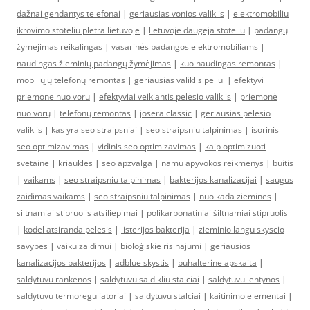
dažnai gendantys telefonai
|
geriausias vonios valiklis
|
elektromobiliu
ikrovimo stoteliu pletra lietuvoje
|
lietuvoje daugeja stoteliu
|
padangų
žymėjimas reikalingas
|
vasarinės padangos elektromobiliams
|
naudingas žieminių padangų žymėjimas
|
kuo naudingas remontas
|
mobiliųjų telefonų remontas
|
geriausias valiklis peliui
|
efektyvi
priemone nuo voru
|
efektyviai veikiantis pelėsio valiklis
|
priemonė
nuo vorų
|
telefonų remontas
|
josera classic
|
geriausias pelesio
valiklis
|
kas yra seo straipsniai
|
seo straipsniu talpinimas
|
isorinis
seo optimizavimas
|
vidinis seo optimizavimas
|
kaip optimizuoti
svetaine
|
kriaukles
|
seo apzvalga
|
namu apyvokos reikmenys
|
buitis
|
vaikams
|
seo straipsniu talpinimas
|
bakterijos kanalizacijai
|
saugus
zaidimas vaikams
|
seo straipsniu talpinimas
|
nuo kada ziemines
|
siltnamiai stipruolis atsiliepimai
|
polikarbonatiniai šiltnamiai stipruolis
|
kodel atsiranda pelesis
|
listerijos bakterija
|
zieminio langu skyscio
savybes
|
vaiku zaidimui
|
bioloģiskie risinājumi
|
geriausios
kanalizacijos bakterijos
|
adblue skystis
|
buhalterine apskaita
|
saldytuvu rankenos
|
saldytuvu saldikliu stalciai
|
saldytuvu lentynos
|
saldytuvu termoreguliatoriai
|
saldytuvu stalciai
|
kaitinimo elementai
|