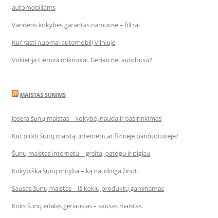
automobiliams
Vandens kokybės garantas namuose – filtrai
Kur rasti nuomai automobilį Vilniuje
Vokietija Lietuva mikriukai. Geriau nei autobusu?
MAISTAS SUNIMS
Josera šunų maistas – kokybė, nauda ir pasirinkimas
Kur pirkti šunų maistą: internetu ar fizinėje parduotuvėje?
Šunų maistas internetu – greita, patogu ir pigiau
Kokybiška šunų mityba – ką naudinga žinoti
Sausas šunų maistas – iš kokių produktų gaminamas
Koks šunų ėdalas geriausias – sausas maistas