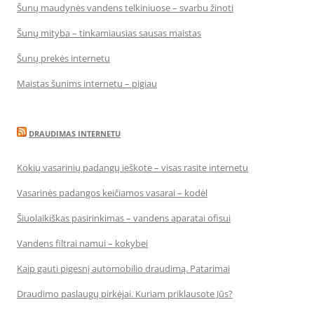
Šunų maudynės vandens telkiniuose – svarbu žinoti
Šunų mityba – tinkamiausias sausas maistas
Šunų prekės internetu
Maistas šunims internetu – pigiau
DRAUDIMAS INTERNETU
Kokių vasarinių padangų ieškote – visas rasite internetu
Vasarinės padangos keičiamos vasarai – kodėl
Šiuolaikiškas pasirinkimas – vandens aparatai ofisui
Vandens filtrai namui – kokybei
Kaip gauti pigesnį automobilio draudimą. Patarimai
Draudimo paslaugų pirkėjai. Kuriam priklausote Jūs?