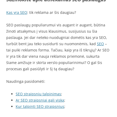
Kas yra SEO
: tik reklama ar šis daugiau?
SEO paslaugų populiarumui vis augant ir augant, būtina
žinoti atsakymus į visus klausimus, susijusius su šia
paslauga. Jei dar neteko nuodugniai domėtis kas yra SEO,
turbūt bent jau teko susidurti su nuomonėmis, kad
SEO
–
tai puiki reklamos forma. Tačiau, kaip yra iš tikrųjų? Ar SEO
ir yra tik dar viena nauja reklamos priemonė, sukurta
šiame amžiuje ir skirta verslo populiarinimui? O gal šis
procesas gali pasiūlyti ir šį tą daugiau?
Naudinga pasidomėti:
SEO straipsniu talpinimas
;
Ar SEO straipsniai gali viską
;
Kur talpinti SEO straipsnius
;