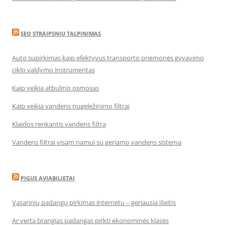
SEO STRAIPSNIU TALPINIMAS
Auto supirkimas kaip efektyvus transporto priemonės gyvavimo
ciklo valdymo instrumentas
Kaip veikia atbulinis osmosas
Kaip veikia vandens nugeležinimo filtrai
Klaidos renkantis vandens filtrą
Vandens filtrai visam namui su geriamo vandens sistema
PIGUS AVIABILIETAI
Vasarinių padangų pirkimas internetu – geriausia išeitis
Ar verta brangias padangas pirkti ekonominės klasės