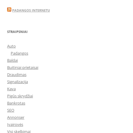
PADANGOS INTERNETU
STRAIPSNIAI
Auto
Padangos
Baldai
Buitiniai prietaisai
Draudimas
Signalizacija
Kava
Pigūs skrydžiai
Bankrotas
SEO
Annonser
Įvairovės
Visi skelbimai