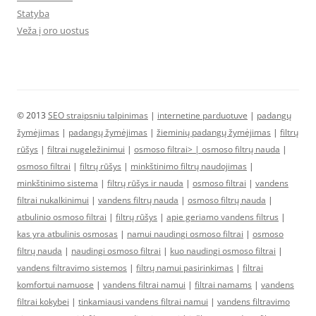
Statyba
Veža į oro uostus
© 2013
SEO straipsniu talpinimas
|
internetine parduotuve
|
padangų
žymėjimas
|
padangų žymėjimas
|
žieminių padangų žymėjimas
|
filtrų
rūšys
|
filtrai nugeležinimui
|
osmoso filtrai> |
osmoso filtrų nauda
|
osmoso filtrai
|
filtrų rūšys
|
minkštinimo filtrų naudojimas
|
minkštinimo sistema
|
filtrų rūšys ir nauda
|
osmoso filtrai
|
vandens
filtrai nukalkinimui
|
vandens filtrų nauda
|
osmoso filtrų nauda
|
atbulinio osmoso filtrai
|
filtrų rūšys
|
apie geriamo vandens filtrus
|
kas yra atbulinis osmosas
|
namui naudingi osmoso filtrai
|
osmoso
filtrų nauda
|
naudingi osmoso filtrai
|
kuo naudingi osmoso filtrai
|
vandens filtravimo sistemos
|
filtrų namui pasirinkimas
|
filtrai
komfortui namuose
|
vandens filtrai namui
|
filtrai namams
|
vandens
filtrai kokybei
|
tinkamiausi vandens filtrai namui
|
vandens filtravimo