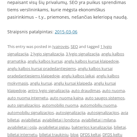
nepaisant visų šių privalumų, SEO yra puikus sprendimas
tiems verslininkams, kurie mėgsta ekonomiškus
pasirinkimus – t.y., priemones, nešančias keleriopą naudą.
Straipsnis patalpintas:
2015-03-06
This entry was posted in
Įvairovės
,
SEO
and tagged
1 lygio
signalizacija
,
2 lygio signalizacija
,
3 lygio signalizacija
,
anglu kalbos
gramatika
,
anglu kalbos kursai
,
anglu kalbos kursai klaipedoje
,
anglu kalbos kursai pradedantiesiems
,
anglu kalbos kursai
pradedantiesiems klaipedoje
,
anglu kalbos laikai
,
anglu kalbos
mokymasis
,
anglu kursai
,
anglu kursai klaipeda
,
anglu kursai
klaipedoje
,
antro lygio signalizacija
,
auto draudimas
,
auto nuoma
,
auto nuoma internetu
,
auto nuoma kaina
,
auto saugos sistemos
,
auto signalizacijos
,
automobilio nuoma
,
automobiliu nuoma
,
automobiliu signalizacijos
,
autosignalizacija
,
autosignalizacijos
,
avia
bilietai
,
aviabilietai
,
aviabilietai i londona
,
aviabilietai i milana
,
aviabilietai i osla
,
aviabilietai pigiau
,
bakterijos kanalizacijai
,
bilietai
,
bilietai internetu
,
bilietai traukiniu
,
blog
,
DFDS keltai
,
DFDS keltu