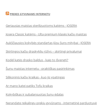
PREKES GYVUNAMS INTERNETU
Geriausias maistas sterilizuotoms katėms - JOSERA
Josera Classic katėms - Ulta premium klasės kačių maistas
Aukščiausios kokybės standartas Jūsų šuns mitybai - JOSERA
Skirtingos kačių draskyklių rūšys – skirtingi privalumai
Kodėl katės drasko baldus - kaip to išvengti?
Šunų maistas internetu - praktiškas pasirinkimas
Silikoninis kačių kraikas - kuo jis ypatingas
Ar mano katei patiks Tofu kraikas
Kokybiškas ir subalansuotas šunų ėdalas
Nerandate reikalingų prekių gyvūnams - internetinė parduotuvė