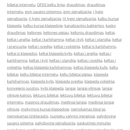
bilietai internetu
,
DFDS keltu linija
,
draudimas
,
draudimas
internetu
,
gsm saugos sistemos
,
gsm signalizacija
,
I lygio
signalizacija
,
II lygio signalizacija
,
III lygio signalizacija
,
kalbu kursai
klaipeda
,
kalbu kursai klaipedoje
,
kanalizacijos bakterijos
,
kasko
draudimas
,
keliones
,
keliones pigiau
,
kelioniu draudimas
,
keltai
,
keltai i anglija
,
keltai i karlshamna
,
keltai i kyli
,
keltai i olandija
,
keltai
i prancuzija
,
keltai i svedija
,
keltai i vokietija
,
keltai is karlshamno
,
keltai is klaipedos
,
keltai klaipeda kylis
,
keltas i anglija
,
keltas i
karlshamna
,
keltas i kyli
,
keltas i olandija
,
keltas i svedija
,
keltas i
vokietija
,
keltas klaipeda karlshamnas
,
keltas klaipeda kulis
,
keltu
bilietai
,
keltu bilietai internetu
,
keltu bilietai pigiau
,
klaipeda
karlshamnas
,
klaipeda kylis
,
klaipeda svedija
,
klaipeda vokietija
,
konvejerio juostos
,
kylis klaipeda
,
langai
,
langai vilniuje
,
langai
vilniuje kainos
,
lektuvo bilietai
,
lektuvu bilietai
,
lektuvu bilietai
internetu
,
masinos draudimas
,
mediniai langai
,
mediniai langai
vilniuje
,
mokymosi kursai klaipedoje
,
nemokamas blog'as
,
nemokamas tinklarastis
,
nuoteku valymo irenginiai
,
palydovine
saugos sistema
,
palydovine signalizacija
,
paskutines minutes