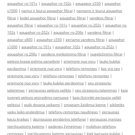
aquaphor ro-101s
|
aquaphor ro-102s
|
aquapgor s550
|
aquaphor
s1000
|
namui ir biurui aquaphor filtrai
|
namams ir biurui aquaphor
filtrai
|
kodel aquaphor filtrai
|
aquaphor filtrai
|
vandens filtrai
|
aquaphor filtrai
|
aquaphor ro-101s
|
aquaphor ro-202s
|
aquaphor ro-
102s
|
aquaphor ro-202s
|
aquaphor ro-206s
|
vandens filtrai
|
aquaphor s800
|
aquaphor s550
|
geriamo vandens filtrai
|
aquaphor
s1000
|
aquaphor ro 101s
|
aquaphor 102s
|
aquaphor ro 202s
|
aquaphor ro 206s
|
vandens minkstinimo filtrai
|
nugeležinimo filtrai
|
pelesio kvapa galima panaikinti
|
priemone nuo voru
|
lauko kubilai
pardavimui
|
priemonė nuo vorų
|
telefonų remontas
|
kas yra seo
|
priemone nuo voru
|
telefonų remontas
|
telefonų remontas
|
priemonė nuo vorų
|
lauko kubilai pardavimui
|
seo straipsniu
talpinimas
|
geriausias pelėsio valiklis
|
seo straipsniu talpinimas
|
kaip
isvengti pelesio atsiradimo namuose
|
kaip išsirinkti geriausią valiklį
pelėsiui
|
puiki dovana vaikams
|
smagiam žaidimui kieme
|
aikštelės
vaikų laiko praleidimui
|
telefonų remontas naudingas
|
geriausias
kaciu kraikas
|
dazniausiai gendantys telefonai
|
geriausias maistas
sterilizuotoms katėms
|
padangų žymėjimas
|
mobiliųjų telefonų
remontas
|
sterilizuotoms katėms geriausias
|
kiek kainuoja kubilai
|