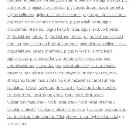
pasiulymai
,
peidziarine saugos sistema
,
peidziarine signalizacija
,
pigi
auto nuoma
,
pigiausi aviabilietai
,
pigiausias draudimas internetu
,
pigios keliones
,
pigios pazintines keliones
,
pigios poilsines keliones
,
pigios poilsines keliones internetu
,
pigūs aviabilietai
,
pigus
draudimas internetu
,
pigus keltu bilietai
,
pigus lektuvo bilietai
,
Pigūs lėktuvų bilieta
,
Pigūs lėktuvų bilietai
,
pigus lektuvu bilietai i
dublina
,
pigus lektuvu bilietai i londona
,
pigus lektuvu bilietai i osla
,
pigus lektuvu bilietai internetu
,
pigus skrydziai
,
pirmo lygio
signalizacija
,
plastikiniai langai
,
poilsines keliones
,
seo
,
seo
optimizavimas
,
seo paslaugos
,
seo straipsniai
,
seo straipsniu
rasymas
,
seo tekstai
,
seo tekstu rasymas
,
straipsniu rasymas
,
straipsniu talpinimas
,
svetainiu optimizavimas
,
tarptautiniai
traukiniai
,
tekstų rašymas
,
tinklarastis
,
transporterio juostos
,
transporterio juostos jungimas
,
transporterio juostos
vulkanizavimas
,
traukinio bilietai
,
traukinio bilietai internetu
,
traukiniu bilietai
,
traukiniu bilietai internetu
,
traukinių tvarkaraštis
,
trautinių traukinių tvarkaraščiai
,
visiems naudingi tinklarasciai
on
2015/03/06
.