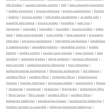
tofu kraikas
|
sausas maistas sunims
|
info
|
kaip sutaupyti gyvunams
|
prekes gyvunams
|
gyvunu prieziura
|
gyvunu augintojams
|
šunims
|
katėms
|
gyvunu prekes
|
tofu kraiko naudojimas
|
ar patiks tofu
|
augalinė alternatyva
|
gyvunu prekes
|
kontaktai
|
apie mus
|
naujienos
|
nuorodos
|
nuorodos
|
nuorodos
|
gyvunu prekes
|
edalo
itaka
|
itaka sunu isvaizdai
|
sunu mityba
|
kaip sutaupyti
|
gyvunams
internetu
|
geriausia parduotuve
|
internetine parduotuve
|
kokybiskas
ir subalansuotas
|
pavadeliai katems
|
pavadeliai sunims
|
prekes
katems
|
prekes sunims
|
sausas sunu maistas
|
sunu maistas
|
kaip
ismokyti
|
ypatingas kraikas
|
akcija prekems
|
geriausi siltnamiai
|
kaip issirinkti
|
polikarbonatiniai šiltnamiai
|
tvirti siltnamiai
|
polikarbonatiniai atsiliepimai
|
šiltnamiai atsiliepimai
|
led reklama
|
vandens filtrai
|
vandens filtrai
|
renkamės filtrus
|
tinkamiausias
maistas
|
maistas internetu
|
geriausias ėdalas
|
augintojams
|
blogas
|
straipsniai
|
straipsniai
|
straipsniai
|
fejerverkai
|
ieskantiems filtru
|
filtrai namui
|
filtru nauda
|
vandens filtrai
|
vandens filtrai
|
biologinės bakterijos
|
kanalizacijos kvapas
|
kanalizacijos bakterijos
|
medinis namelis su ciuozykla
|
efektyvio biologinės bakterijos
|