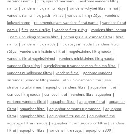
sistemos namui
|
filtrų sprendimai namui
|
ieškome vandens filtrų
namui
|
vandens filtrų namui rūšys
|
vandens kokybei filtrai namui
|
vandens namui filtrų pasirinkimas
|
vandens filtrų rtūšys
|
vandens
kokybei name
|
rekomenduojami vandens filtrai namui
|
vandens filtrai
namui
|
filtrų namui rūšys
|
vandens filtrų rūšys
|
vandens filtrai namui
|
namui naudingi osmoso filtrai
|
namui geriausi osmoso filtrai
|
filtrai
namui
|
vandens filtrų nauda
|
filtrų rūšys ir nauda
|
vandens filtrų
rūšys
|
vandens minkštinimo filtrai
|
nugeležinimo filtrų nauda
|
vandens filtrai nugeležinimui
|
vandens minkštinimo filtrų nauda
|
vandens filtrų rūšys
|
nugeležinimo ir vandens monkštinimo filtrai
|
vandens nukalkinimo filtrai
|
vandens filtrai
|
geriamo vandens
sistemos
|
osmoso filtrų nauda
|
atbulinio osmoso filtrai
|
seo
straipsniu talpinimas
|
aquaphor vandens filtrai
|
aquaphor filtrai
|
osmoso filtrų nauda
|
osmoso filtrai
|
vandens filtrai aquaphor
|
geriamo vandens filtrai
|
aquaphor filtrai
|
aquaphor filtrai
|
aquaphor
filtrai
|
aquaphor filtrai
|
aquaphor namams ir pramonei
|
aquaphor
filtrai
|
aquaphor filtrai
|
aquaphor filtrų nauda
|
aquaphor filtrai
|
aquapgor filtrai ir nauda
|
aquaphor filtrai
|
aquaphor filtrai
|
vandens
filtrai
|
aquaphor filtrai
|
vandens filtru rusys
|
aquaphor s800
|