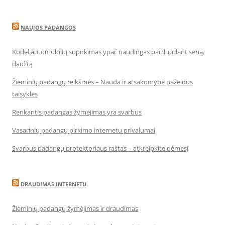
NAUJOS PADANGOS
Kodėl automobilių supirkimas ypač naudingas parduodant seną,
daužtą
Žieminių padangų reikšmės – Nauda ir atsakomybė pažeidus
taisykles
Renkantis padangas žymėjimas yra svarbus
Vasarinių padangų pirkimo internetu privalumai
Svarbus padangų protektoriaus raštas – atkreipkite dėmesį
DRAUDIMAS INTERNETU
Žieminių padangų žymėjimas ir draudimas