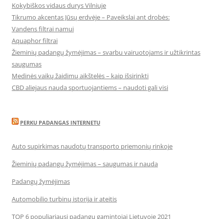
Kokybiškos vidaus durys Vilniuje
Tikrumo akcentas Jūsų erdvėje – Paveikslai ant drobės:
Vandens filtrai namui
Aquaphor filtrai
Žieminių padangų žymėjimas – svarbu vairuotojams ir užtikrintas
saugumas
Medinės vaikų žaidimų aikštelės – kaip išsirinkti
CBD aliejaus nauda sportuojantiems – naudoti gali visi
PERKU PADANGAS INTERNETU
Auto supirkimas naudotų transporto priemonių rinkoje
Žieminių padangų žymėjimas – saugumas ir nauda
Padangų žymėjimas
Automobilio turbinų istorija ir ateitis
TOP 6 populiariausi padangų gamintojai Lietuvoje 2021