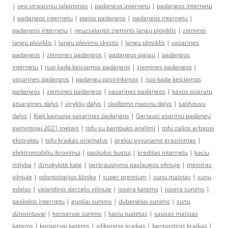
|
seo straipsniu talpinimas
|
padangos internetu
|
padangos internetu
|
padangos internetu
|
pigios padangos
|
padangos internetu
|
padangos internetu
|
neuzsalantis zieminis langu ploviklis
|
zieminis
langu ploviklis
|
langu plovimo skystis
|
langu ploviklis
|
vasarines
padangos
|
ziemines padangos
|
padangos pigiau
|
padangos
internetu
|
nuo kada keiciamos padangos
|
ziemines padangos
|
vasarines padangos
|
padangu pasirinkimas
|
nuo kada keiciamos
padangos
|
ziemines padangos
|
vasarines padangos
|
kavos aparatu
atsargines dalys
|
viryklių dalys
|
skalbimo masinu dalys
|
saldytuvu
dalys
|
Kiek kainuoja vasarines padangos
|
Geriausi asariniu padangu
gamintojai 2021 metais
|
tofu su bambuko anglimi
|
tofu zalios arbatos
ekstraktu
|
tofu kraikas originalus
|
prekiu gyvunams grazinimas
|
elektromobiliu ikrovimui
|
paskolos bustui
|
kreditas internetu
|
kaciu
mityba
|
išmokykite katę
|
perkraustymo paslaugos vilniuje
|
meistras
vilniuje
|
odontologijos klinika
|
super premium
|
sunu maistas
|
sunu
edalas
|
valandinis darzelis vilniuje
|
josera katems
|
josera sunims
|
paskolos internetu
|
guoliai sunims
|
dubeneliai sunims
|
sunu
dziovintuvai
|
konservai sunims
|
kaciu tualetas
|
sausas maistas
katems
|
konservai katems
|
silikoninis kraikas
|
bentonitinis kraikas
|