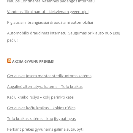
Naujos Continental vasarinės padangos internetu
Vandens filtrai namui – kiekvienam gyventojui
Pigiausiai ir brangiausiai draudžiami automobiliai
Automobilio draudimas internetu. Saugumas priklauso nuo Jūsų
pačių!
AKCIJA GYVUNU PREKEMS
Geriausias Josera maistas sterilizuotoms katėms
Augalinė alternatyva katėms – Tofu kraikas
Kačių kraiko rūšys – kokį parinkti katei
Geriausias kačių kraikas – kokios rūšies
Tofu kraikas katėms – kuo jis ypatingas
Perkant prekes gyvūnams galima sutaupyti