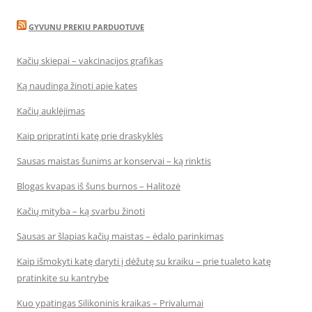
GYVUNU PREKIU PARDUOTUVE
Kačių skiepai – vakcinacijos grafikas
Ką naudinga žinoti apie kates
Kačių auklėjimas
Kaip pripratinti katę prie draskyklės
Sausas maistas šunims ar konservai – ką rinktis
Blogas kvapas iš šuns burnos – Halitozė
Kačių mityba – ką svarbu žinoti
Sausas ar šlapias kačių maistas – ėdalo parinkimas
Kaip išmokyti katę daryti į dėžutę su kraiku – prie tualeto katę
pratinkite su kantrybe
Kuo ypatingas Silikoninis kraikas – Privalumai