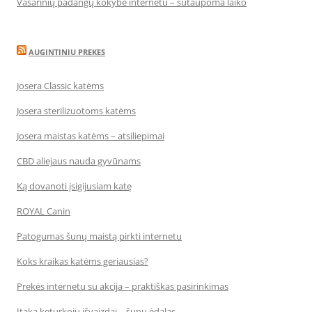
Vasarinių padangų kokybė internetu – sutaupoma laiko
AUGINTINIU PREKES
Josera Classic katėms
Josera sterilizuotoms katėms
Josera maistas katėms – atsiliepimai
CBD aliejaus nauda gyvūnams
Ką dovanoti įsigijusiam katę
ROYAL Canin
Patogumas šunų maistą pirkti internetu
Koks kraikas katėms geriausias?
Prekės internetu su akcija – praktiškas pasirinkimas
Įtaka keturkojų išvaizdai – šunų ėdalas