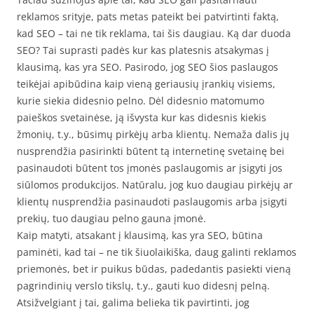
reklamos srityje, pats metas pateikt bei patvirtinti faktą,
kad SEO – tai ne tik reklama, tai šis daugiau. Ką dar duoda
SEO? Tai suprasti padės kur kas platesnis atsakymas į
klausimą, kas yra SEO. Pasirodo, jog SEO šios paslaugos
teikėjai apibūdina kaip vieną geriausių įrankių visiems,
kurie siekia didesnio pelno. Dėl didesnio matomumo
paieškos svetainėse, ją išvysta kur kas didesnis kiekis
žmonių, t.y., būsimų pirkėjų arba klientų. Nemaža dalis jų
nusprendžia pasirinkti būtent tą internetinę svetainę bei
pasinaudoti būtent tos įmonės paslaugomis ar įsigyti jos
siūlomos produkcijos. Natūralu, jog kuo daugiau pirkėjų ar
klientų nusprendžia pasinaudoti paslaugomis arba įsigyti
prekių, tuo daugiau pelno gauna įmonė.
Kaip matyti, atsakant į klausimą, kas yra SEO, būtina
paminėti, kad tai – ne tik šiuolaikiška, daug galinti reklamos
priemonės, bet ir puikus būdas, padedantis pasiekti vieną
pagrindinių verslo tikslų, t.y., gauti kuo didesnį pelną.
Atsižvelgiant į tai, galima belieka tik pavirtinti, jog