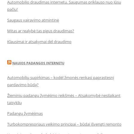
Automobilio draudimas internetu. Saugumas priklauso nuo Jūsų
pačių!
Saugaus vairavimo atmintinė
Mitas ar realybė tas pigus draudimas?
Klausimai ir atsakymai dėl draudimo
NAUJOS PADANGOS INTERNETU
Automobilių supirkimas – kodėl žmonės renkasi paprastesnį
pardavimo būdą?
Žieminių padangų žymėjimo reikšmės – Atsakomybė nesilaikant
taisyklių
Padangų žymėjimas
Turbokompresoriaus veikimo principai – būdai išvengti remonto