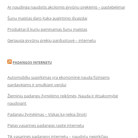
Ar naudinga naudotis akcijomis gyvūnų prekėmis – pastebėjimai
Šunų maistas daro įtaką augintinio išvaizdai
Produktai iš kurių gaminamas šunų maistas
Geriausia gyvūnų prekių parduotuvė – internetu
PADANGOS INTERNETU
Automobilių supirkimas yra ekonominė nauda fiziniams
pardavėjams ir smulkiam verslui
Žieminių padangų žymėjimo reikšmės, Nauda ir Atsakomybė
naudojant
Padangų žymėjimas – Viskas ką reikia žinoti
Pigias vasarines padangas rasite internetu
Tik vasarinės padangos internetu – naudotų nepirkčiau