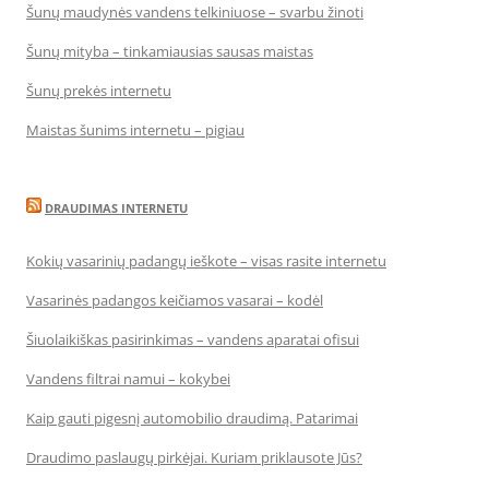
Šunų maudynės vandens telkiniuose – svarbu žinoti
Šunų mityba – tinkamiausias sausas maistas
Šunų prekės internetu
Maistas šunims internetu – pigiau
DRAUDIMAS INTERNETU
Kokių vasarinių padangų ieškote – visas rasite internetu
Vasarinės padangos keičiamos vasarai – kodėl
Šiuolaikiškas pasirinkimas – vandens aparatai ofisui
Vandens filtrai namui – kokybei
Kaip gauti pigesnį automobilio draudimą. Patarimai
Draudimo paslaugų pirkėjai. Kuriam priklausote Jūs?