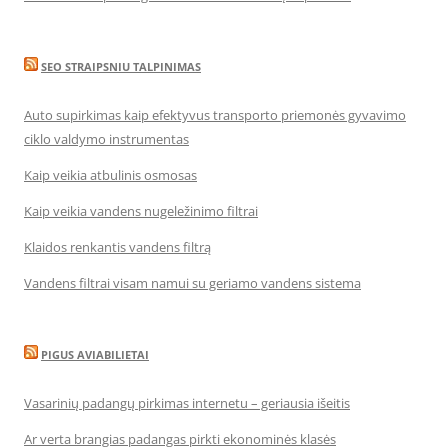
SEO STRAIPSNIU TALPINIMAS
Auto supirkimas kaip efektyvus transporto priemonės gyvavimo
ciklo valdymo instrumentas
Kaip veikia atbulinis osmosas
Kaip veikia vandens nugeležinimo filtrai
Klaidos renkantis vandens filtrą
Vandens filtrai visam namui su geriamo vandens sistema
PIGUS AVIABILIETAI
Vasarinių padangų pirkimas internetu – geriausia išeitis
Ar verta brangias padangas pirkti ekonominės klasės