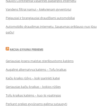
Naujos Continental vasarinės padangos internetu
Vandens filtrai namui – kiekvienam gyventojui
Pigiausiai ir brangiausiai draudžiami automobiliai
Automobilio draudimas internetu. Saugumas priklauso nuo Jūsų
pačių!
AKCIJA GYVUNU PREKEMS
Geriausias Josera maistas sterilizuotoms katėms
Augalinė alternatyva katėms – Tofu kraikas
Kačių kraiko rūšys – kokį parinkti katei
Geriausias kačių kraikas – kokios rūšies
Tofu kraikas katėms – kuo jis ypatingas
Perkant prekes gyvūnams galima sutaupyti