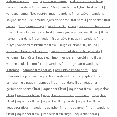
sistemos namui
|
filtrų sprendimai namui
|
ieškome vandens filtrų
namui
|
vandens filtrų namui rūšys
|
vandens kokybei filtrai namui
|
vandens namui filtrų pasirinkimas
|
vandens filtrų rtūšys
|
vandens
kokybei name
|
rekomenduojami vandens filtrai namui
|
vandens filtrai
namui
|
filtrų namui rūšys
|
vandens filtrų rūšys
|
vandens filtrai namui
|
namui naudingi osmoso filtrai
|
namui geriausi osmoso filtrai
|
filtrai
namui
|
vandens filtrų nauda
|
filtrų rūšys ir nauda
|
vandens filtrų
rūšys
|
vandens minkštinimo filtrai
|
nugeležinimo filtrų nauda
|
vandens filtrai nugeležinimui
|
vandens minkštinimo filtrų nauda
|
vandens filtrų rūšys
|
nugeležinimo ir vandens monkštinimo filtrai
|
vandens nukalkinimo filtrai
|
vandens filtrai
|
geriamo vandens
sistemos
|
osmoso filtrų nauda
|
atbulinio osmoso filtrai
|
seo
straipsniu talpinimas
|
aquaphor vandens filtrai
|
aquaphor filtrai
|
osmoso filtrų nauda
|
osmoso filtrai
|
vandens filtrai aquaphor
|
geriamo vandens filtrai
|
aquaphor filtrai
|
aquaphor filtrai
|
aquaphor
filtrai
|
aquaphor filtrai
|
aquaphor namams ir pramonei
|
aquaphor
filtrai
|
aquaphor filtrai
|
aquaphor filtrų nauda
|
aquaphor filtrai
|
aquapgor filtrai ir nauda
|
aquaphor filtrai
|
aquaphor filtrai
|
vandens
filtrai
|
aquaphor filtrai
|
vandens filtru rusys
|
aquaphor s800
|