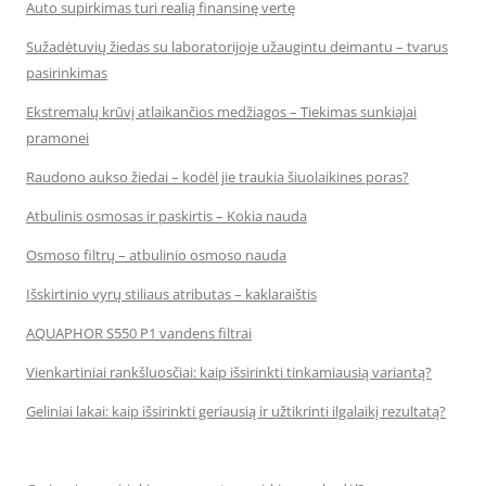
Auto supirkimas turi realią finansinę vertę
Sužadėtuvių žiedas su laboratorijoje užaugintu deimantu – tvarus
pasirinkimas
Ekstremalų krūvį atlaikančios medžiagos – Tiekimas sunkiajai
pramonei
Raudono aukso žiedai – kodėl jie traukia šiuolaikines poras?
Atbulinis osmosas ir paskirtis – Kokia nauda
Osmoso filtrų – atbulinio osmoso nauda
Išskirtinio vyrų stiliaus atributas – kaklaraištis
AQUAPHOR S550 P1 vandens filtrai
Vienkartiniai rankšluosčiai: kaip išsirinkti tinkamiausią variantą?
Geliniai lakai: kaip išsirinkti geriausią ir užtikrinti ilgalaikį rezultatą?