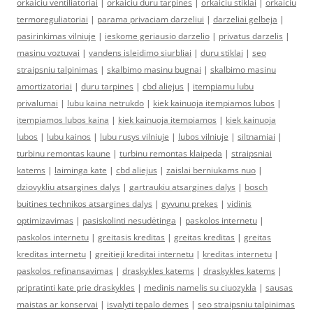
orkaiciu ventiliatoriai
|
orkaiciu duru tarpines
|
orkaiciu stiklai
|
orkaiciu
termoreguliatoriai
|
parama privaciam darzeliui
|
darzeliai gelbeja
|
pasirinkimas vilniuje
|
ieskome geriausio darzelio
|
privatus darzelis
|
masinu voztuvai
|
vandens isleidimo siurbliai
|
duru stiklai
|
seo
straipsniu talpinimas
|
skalbimo masinu bugnai
|
skalbimo masinu
amortizatoriai
|
duru tarpines
|
cbd aliejus
|
itempiamu lubu
privalumai
|
lubu kaina netrukdo
|
kiek kainuoja itempiamos lubos
|
itempiamos lubos kaina
|
kiek kainuoja itempiamos
|
kiek kainuoja
lubos
|
lubu kainos
|
lubu rusys vilniuje
|
lubos vilniuje
|
siltnamiai
|
turbinu remontas kaune
|
turbinu remontas klaipeda
|
straipsniai
katems
|
laiminga kate
|
cbd aliejus
|
zaislai berniukams nuo
|
dziovykliu atsargines dalys
|
gartraukiu atsargines dalys
|
bosch
buitines technikos atsargines dalys
|
gyvunu prekes
|
vidinis
optimizavimas
|
pasiskolinti nesudėtinga
|
paskolos internetu
|
paskolos internetu
|
greitasis kreditas
|
greitas kreditas
|
greitas
kreditas internetu
|
greitieji kreditai internetu
|
kreditas internetu
|
paskolos refinansavimas
|
draskykles katems
|
draskykles katems
|
pripratinti kate prie draskykles
|
medinis namelis su ciuozykla
|
sausas
maistas ar konservai
|
isvalyti tepalo demes
|
seo straipsniu talpinimas