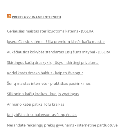
PREKES GYVUNAMS INTERNETU
Geriausias maistas sterilizuotoms katėms - JOSERA
Josera Classic katėms - Ulta premium klasės kačių maistas
Aukščiausios kokybės standartas Jūsų šuns mitybai - JOSERA
Skirtingos kačių draskyklių rūšys – skirtingi privalumai
Kodėl katės drasko baldus - kaip to išvengti?
Šunų maistas internetu - praktiškas pasirinkimas
Silikoninis kačių kraikas - kuo jis ypatingas
Ar mano katei patiks Tofu kraikas
Kokybiškas ir subalansuotas šunų ėdalas
Nerandate reikalingų prekių gyvūnams - internetinė parduotuvė