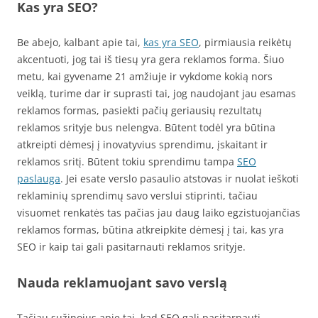
Kas yra SEO?
Be abejo, kalbant apie tai,
kas yra SEO
, pirmiausia reikėtų
akcentuoti, jog tai iš tiesų yra gera reklamos forma. Šiuo
metu, kai gyvename 21 amžiuje ir vykdome kokią nors
veiklą, turime dar ir suprasti tai, jog naudojant jau esamas
reklamos formas, pasiekti pačių geriausių rezultatų
reklamos srityje bus nelengva. Būtent todėl yra būtina
atkreipti dėmesį į inovatyvius sprendimu, įskaitant ir
reklamos sritį. Būtent tokiu sprendimu tampa
SEO
paslauga
. Jei esate verslo pasaulio atstovas ir nuolat ieškoti
reklaminių sprendimų savo verslui stiprinti, tačiau
visuomet renkatės tas pačias jau daug laiko egzistuojančias
reklamos formas, būtina atkreipkite dėmesį į tai, kas yra
SEO ir kaip tai gali pasitarnauti reklamos srityje.
Nauda reklamuojant savo verslą
Tačiau sužinojus apie tai, kad SEO gali pasitarnauti