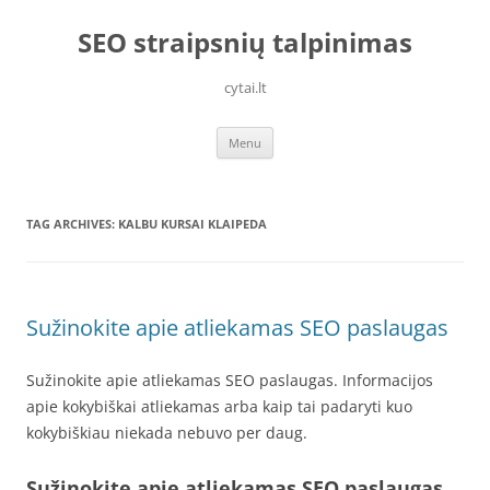
Skip
to
SEO straipsnių talpinimas
content
cytai.lt
Menu
TAG ARCHIVES:
KALBU KURSAI KLAIPEDA
Sužinokite apie atliekamas SEO paslaugas
Sužinokite apie atliekamas SEO paslaugas. Informacijos
apie kokybiškai atliekamas arba kaip tai padaryti kuo
kokybiškiau niekada nebuvo per daug.
Sužinokite apie atliekamas SEO paslaugas