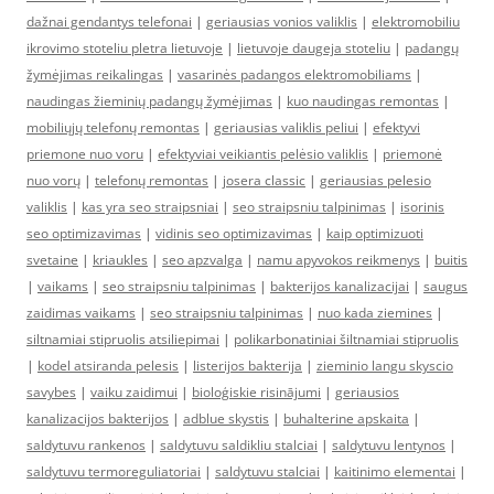
dažnai gendantys telefonai
|
geriausias vonios valiklis
|
elektromobiliu
ikrovimo stoteliu pletra lietuvoje
|
lietuvoje daugeja stoteliu
|
padangų
žymėjimas reikalingas
|
vasarinės padangos elektromobiliams
|
naudingas žieminių padangų žymėjimas
|
kuo naudingas remontas
|
mobiliųjų telefonų remontas
|
geriausias valiklis peliui
|
efektyvi
priemone nuo voru
|
efektyviai veikiantis pelėsio valiklis
|
priemonė
nuo vorų
|
telefonų remontas
|
josera classic
|
geriausias pelesio
valiklis
|
kas yra seo straipsniai
|
seo straipsniu talpinimas
|
isorinis
seo optimizavimas
|
vidinis seo optimizavimas
|
kaip optimizuoti
svetaine
|
kriaukles
|
seo apzvalga
|
namu apyvokos reikmenys
|
buitis
|
vaikams
|
seo straipsniu talpinimas
|
bakterijos kanalizacijai
|
saugus
zaidimas vaikams
|
seo straipsniu talpinimas
|
nuo kada ziemines
|
siltnamiai stipruolis atsiliepimai
|
polikarbonatiniai šiltnamiai stipruolis
|
kodel atsiranda pelesis
|
listerijos bakterija
|
zieminio langu skyscio
savybes
|
vaiku zaidimui
|
bioloģiskie risinājumi
|
geriausios
kanalizacijos bakterijos
|
adblue skystis
|
buhalterine apskaita
|
saldytuvu rankenos
|
saldytuvu saldikliu stalciai
|
saldytuvu lentynos
|
saldytuvu termoreguliatoriai
|
saldytuvu stalciai
|
kaitinimo elementai
|