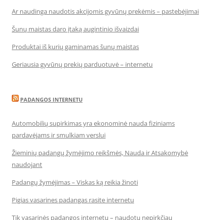
Ar naudinga naudotis akcijomis gyvūnų prekėmis – pastebėjimai
Šunų maistas daro įtaką augintinio išvaizdai
Produktai iš kurių gaminamas šunų maistas
Geriausia gyvūnų prekių parduotuvė – internetu
PADANGOS INTERNETU
Automobilių supirkimas yra ekonominė nauda fiziniams
pardavėjams ir smulkiam verslui
Žieminių padangų žymėjimo reikšmės, Nauda ir Atsakomybė
naudojant
Padangų žymėjimas – Viskas ką reikia žinoti
Pigias vasarines padangas rasite internetu
Tik vasarinės padangos internetu – naudotų nepirkčiau