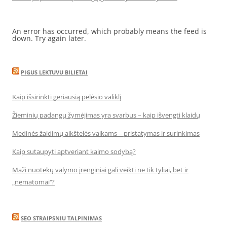
An error has occurred, which probably means the feed is
down. Try again later.
PIGUS LEKTUVU BILIETAI
Kaip išsirinkti geriausią pelėsio valiklį
Žieminių padangų žymėjimas yra svarbus – kaip išvengti klaidų
Medinės žaidimų aikštelės vaikams – pristatymas ir surinkimas
Kaip sutaupyti aptveriant kaimo sodybą?
Maži nuotekų valymo įrenginiai gali veikti ne tik tyliai, bet ir
„nematomai‘‘?
SEO STRAIPSNIU TALPINIMAS