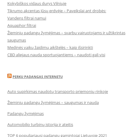
Kokybiškos vidaus durys Vilniuje
Tikrumo akcentas Jūsų erdvėje – Paveikslai ant drobės:
Vandens filtrai namui
Aquaphor filtrai
Žieminių padangų žymėjimas – svarbu vairuotojams ir užtikrintas
saugumas
Medinės vaikų žaidimų aikštelės – kaip išsirinkti
CBD aliejaus nauda sportuojantiems – naudoti gali visi
PERKU PADANGAS INTERNETU
Auto supirkimas naudotų transporto priemonių rinkoje
Žieminių padangų žymėjimas – saugumas ir nauda
Padangų žymėjimas
Automobilio turbinų istorija ir ateitis
TOP 6 populiariausi padangų gamintojai Lietuvoje 2021