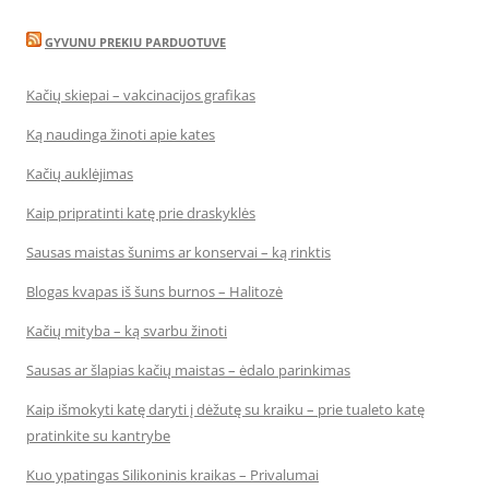
GYVUNU PREKIU PARDUOTUVE
Kačių skiepai – vakcinacijos grafikas
Ką naudinga žinoti apie kates
Kačių auklėjimas
Kaip pripratinti katę prie draskyklės
Sausas maistas šunims ar konservai – ką rinktis
Blogas kvapas iš šuns burnos – Halitozė
Kačių mityba – ką svarbu žinoti
Sausas ar šlapias kačių maistas – ėdalo parinkimas
Kaip išmokyti katę daryti į dėžutę su kraiku – prie tualeto katę
pratinkite su kantrybe
Kuo ypatingas Silikoninis kraikas – Privalumai