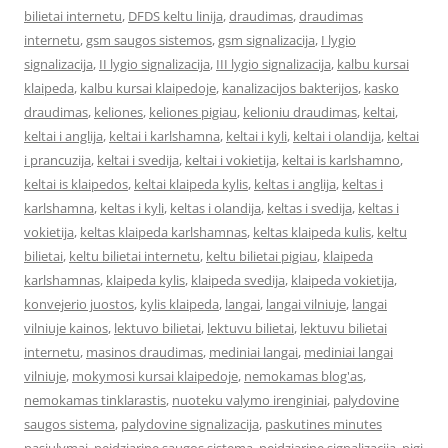
bilietai internetu
,
DFDS keltu linija
,
draudimas
,
draudimas
internetu
,
gsm saugos sistemos
,
gsm signalizacija
,
I lygio
signalizacija
,
II lygio signalizacija
,
III lygio signalizacija
,
kalbu kursai
klaipeda
,
kalbu kursai klaipedoje
,
kanalizacijos bakterijos
,
kasko
draudimas
,
keliones
,
keliones pigiau
,
kelioniu draudimas
,
keltai
,
keltai i anglija
,
keltai i karlshamna
,
keltai i kyli
,
keltai i olandija
,
keltai
i prancuzija
,
keltai i svedija
,
keltai i vokietija
,
keltai is karlshamno
,
keltai is klaipedos
,
keltai klaipeda kylis
,
keltas i anglija
,
keltas i
karlshamna
,
keltas i kyli
,
keltas i olandija
,
keltas i svedija
,
keltas i
vokietija
,
keltas klaipeda karlshamnas
,
keltas klaipeda kulis
,
keltu
bilietai
,
keltu bilietai internetu
,
keltu bilietai pigiau
,
klaipeda
karlshamnas
,
klaipeda kylis
,
klaipeda svedija
,
klaipeda vokietija
,
konvejerio juostos
,
kylis klaipeda
,
langai
,
langai vilniuje
,
langai
vilniuje kainos
,
lektuvo bilietai
,
lektuvu bilietai
,
lektuvu bilietai
internetu
,
masinos draudimas
,
mediniai langai
,
mediniai langai
vilniuje
,
mokymosi kursai klaipedoje
,
nemokamas blog'as
,
nemokamas tinklarastis
,
nuoteku valymo irenginiai
,
palydovine
saugos sistema
,
palydovine signalizacija
,
paskutines minutes