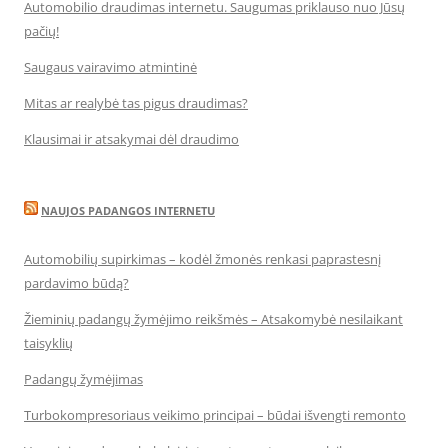
Automobilio draudimas internetu. Saugumas priklauso nuo Jūsų
pačių!
Saugaus vairavimo atmintinė
Mitas ar realybė tas pigus draudimas?
Klausimai ir atsakymai dėl draudimo
NAUJOS PADANGOS INTERNETU
Automobilių supirkimas – kodėl žmonės renkasi paprastesnį
pardavimo būdą?
Žieminių padangų žymėjimo reikšmės – Atsakomybė nesilaikant
taisyklių
Padangų žymėjimas
Turbokompresoriaus veikimo principai – būdai išvengti remonto