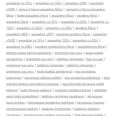
aquaphor ro-101s
|
aquaphor ro-102s
|
aquapgor s550
|
aquaphor
s1000
|
namui ir biurui aquaphor filtrai
|
namams ir biurui aquaphor
filtrai
|
kodel aquaphor filtrai
|
aquaphor filtrai
|
vandens filtrai
|
aquaphor filtrai
|
aquaphor ro-101s
|
aquaphor ro-202s
|
aquaphor ro-
102s
|
aquaphor ro-202s
|
aquaphor ro-206s
|
vandens filtrai
|
aquaphor s800
|
aquaphor s550
|
geriamo vandens filtrai
|
aquaphor
s1000
|
aquaphor ro 101s
|
aquaphor 102s
|
aquaphor ro 202s
|
aquaphor ro 206s
|
vandens minkstinimo filtrai
|
nugeležinimo filtrai
|
pelesio kvapa galima panaikinti
|
priemone nuo voru
|
lauko kubilai
pardavimui
|
priemonė nuo vorų
|
telefonų remontas
|
kas yra seo
|
priemone nuo voru
|
telefonų remontas
|
telefonų remontas
|
priemonė nuo vorų
|
lauko kubilai pardavimui
|
seo straipsniu
talpinimas
|
geriausias pelėsio valiklis
|
seo straipsniu talpinimas
|
kaip
isvengti pelesio atsiradimo namuose
|
kaip išsirinkti geriausią valiklį
pelėsiui
|
puiki dovana vaikams
|
smagiam žaidimui kieme
|
aikštelės
vaikų laiko praleidimui
|
telefonų remontas naudingas
|
geriausias
kaciu kraikas
|
dazniausiai gendantys telefonai
|
geriausias maistas
sterilizuotoms katėms
|
padangų žymėjimas
|
mobiliųjų telefonų
remontas
|
sterilizuotoms katėms geriausias
|
kiek kainuoja kubilai
|