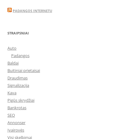
PADANGOS INTERNETU
STRAIPSNIAI
Auto
Padangos
Baldai
Buitiniai prietaisai
Draudimas
Signalizacija
Kava
Pigūs skrydžiai
Bankrotas
SEO
Annonser
Įvairovės
Visi skelbimai