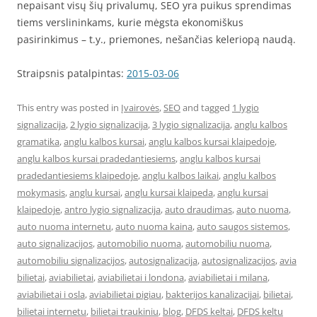
nepaisant visų šių privalumų, SEO yra puikus sprendimas
tiems verslininkams, kurie mėgsta ekonomiškus
pasirinkimus – t.y., priemones, nešančias keleriopą naudą.
Straipsnis patalpintas:
2015-03-06
This entry was posted in
Įvairovės
,
SEO
and tagged
1 lygio
signalizacija
,
2 lygio signalizacija
,
3 lygio signalizacija
,
anglu kalbos
gramatika
,
anglu kalbos kursai
,
anglu kalbos kursai klaipedoje
,
anglu kalbos kursai pradedantiesiems
,
anglu kalbos kursai
pradedantiesiems klaipedoje
,
anglu kalbos laikai
,
anglu kalbos
mokymasis
,
anglu kursai
,
anglu kursai klaipeda
,
anglu kursai
klaipedoje
,
antro lygio signalizacija
,
auto draudimas
,
auto nuoma
,
auto nuoma internetu
,
auto nuoma kaina
,
auto saugos sistemos
,
auto signalizacijos
,
automobilio nuoma
,
automobiliu nuoma
,
automobiliu signalizacijos
,
autosignalizacija
,
autosignalizacijos
,
avia
bilietai
,
aviabilietai
,
aviabilietai i londona
,
aviabilietai i milana
,
aviabilietai i osla
,
aviabilietai pigiau
,
bakterijos kanalizacijai
,
bilietai
,
bilietai internetu
,
bilietai traukiniu
,
blog
,
DFDS keltai
,
DFDS keltu