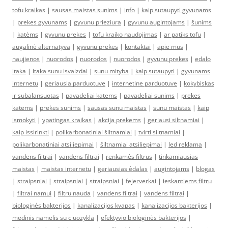
tofu kraikas
|
sausas maistas sunims
|
info
|
kaip sutaupyti gyvunams
|
prekes gyvunams
|
gyvunu prieziura
|
gyvunu augintojams
|
šunims
|
katėms
|
gyvunu prekes
|
tofu kraiko naudojimas
|
ar patiks tofu
|
augalinė alternatyva
|
gyvunu prekes
|
kontaktai
|
apie mus
|
naujienos
|
nuorodos
|
nuorodos
|
nuorodos
|
gyvunu prekes
|
edalo
itaka
|
itaka sunu isvaizdai
|
sunu mityba
|
kaip sutaupyti
|
gyvunams
internetu
|
geriausia parduotuve
|
internetine parduotuve
|
kokybiskas
ir subalansuotas
|
pavadeliai katems
|
pavadeliai sunims
|
prekes
katems
|
prekes sunims
|
sausas sunu maistas
|
sunu maistas
|
kaip
ismokyti
|
ypatingas kraikas
|
akcija prekems
|
geriausi siltnamiai
|
kaip issirinkti
|
polikarbonatiniai šiltnamiai
|
tvirti siltnamiai
|
polikarbonatiniai atsiliepimai
|
šiltnamiai atsiliepimai
|
led reklama
|
vandens filtrai
|
vandens filtrai
|
renkamės filtrus
|
tinkamiausias
maistas
|
maistas internetu
|
geriausias ėdalas
|
augintojams
|
blogas
|
straipsniai
|
straipsniai
|
straipsniai
|
fejerverkai
|
ieskantiems filtru
|
filtrai namui
|
filtru nauda
|
vandens filtrai
|
vandens filtrai
|
biologinės bakterijos
|
kanalizacijos kvapas
|
kanalizacijos bakterijos
|
medinis namelis su ciuozykla
|
efektyvio biologinės bakterijos
|