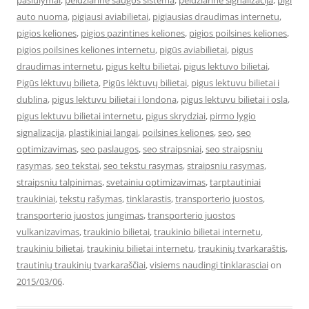
pasiulymai
,
peidziarine saugos sistema
,
peidziarine signalizacija
,
pigi
auto nuoma
,
pigiausi aviabilietai
,
pigiausias draudimas internetu
,
pigios keliones
,
pigios pazintines keliones
,
pigios poilsines keliones
,
pigios poilsines keliones internetu
,
pigūs aviabilietai
,
pigus
draudimas internetu
,
pigus keltu bilietai
,
pigus lektuvo bilietai
,
Pigūs lėktuvų bilieta
,
Pigūs lėktuvų bilietai
,
pigus lektuvu bilietai i
dublina
,
pigus lektuvu bilietai i londona
,
pigus lektuvu bilietai i osla
,
pigus lektuvu bilietai internetu
,
pigus skrydziai
,
pirmo lygio
signalizacija
,
plastikiniai langai
,
poilsines keliones
,
seo
,
seo
optimizavimas
,
seo paslaugos
,
seo straipsniai
,
seo straipsniu
rasymas
,
seo tekstai
,
seo tekstu rasymas
,
straipsniu rasymas
,
straipsniu talpinimas
,
svetainiu optimizavimas
,
tarptautiniai
traukiniai
,
tekstų rašymas
,
tinklarastis
,
transporterio juostos
,
transporterio juostos jungimas
,
transporterio juostos
vulkanizavimas
,
traukinio bilietai
,
traukinio bilietai internetu
,
traukiniu bilietai
,
traukiniu bilietai internetu
,
traukinių tvarkaraštis
,
trautinių traukinių tvarkaraščiai
,
visiems naudingi tinklarasciai
on
2015/03/06
.