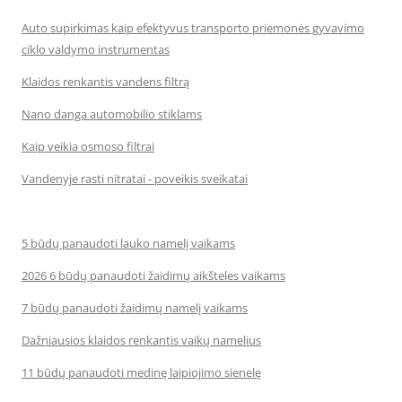
Auto supirkimas kaip efektyvus transporto priemonės gyvavimo
ciklo valdymo instrumentas
Klaidos renkantis vandens filtrą
Nano danga automobilio stiklams
Kaip veikia osmoso filtrai
Vandenyje rasti nitratai - poveikis sveikatai
5 būdų panaudoti lauko namelį vaikams
2026 6 būdų panaudoti žaidimų aikšteles vaikams
7 būdų panaudoti žaidimų namelį vaikams
Dažniausios klaidos renkantis vaikų namelius
11 būdų panaudoti medinę laipiojimo sienelę