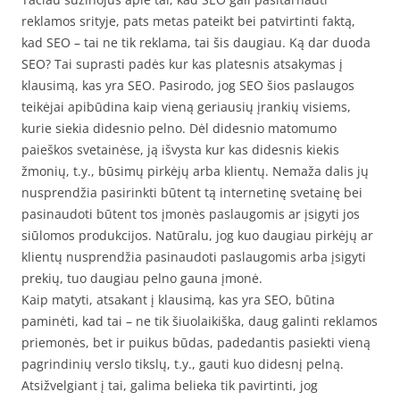
reklamos srityje, pats metas pateikt bei patvirtinti faktą,
kad SEO – tai ne tik reklama, tai šis daugiau. Ką dar duoda
SEO? Tai suprasti padės kur kas platesnis atsakymas į
klausimą, kas yra SEO. Pasirodo, jog SEO šios paslaugos
teikėjai apibūdina kaip vieną geriausių įrankių visiems,
kurie siekia didesnio pelno. Dėl didesnio matomumo
paieškos svetainėse, ją išvysta kur kas didesnis kiekis
žmonių, t.y., būsimų pirkėjų arba klientų. Nemaža dalis jų
nusprendžia pasirinkti būtent tą internetinę svetainę bei
pasinaudoti būtent tos įmonės paslaugomis ar įsigyti jos
siūlomos produkcijos. Natūralu, jog kuo daugiau pirkėjų ar
klientų nusprendžia pasinaudoti paslaugomis arba įsigyti
prekių, tuo daugiau pelno gauna įmonė.
Kaip matyti, atsakant į klausimą, kas yra SEO, būtina
paminėti, kad tai – ne tik šiuolaikiška, daug galinti reklamos
priemonės, bet ir puikus būdas, padedantis pasiekti vieną
pagrindinių verslo tikslų, t.y., gauti kuo didesnį pelną.
Atsižvelgiant į tai, galima belieka tik pavirtinti, jog