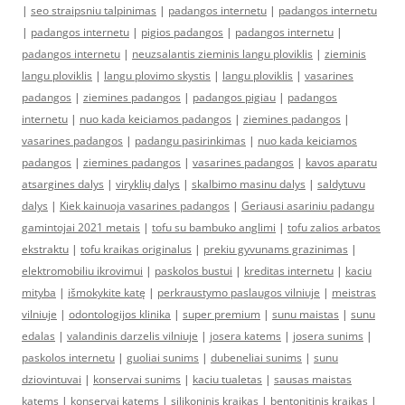
|
seo straipsniu talpinimas
|
padangos internetu
|
padangos internetu
|
padangos internetu
|
pigios padangos
|
padangos internetu
|
padangos internetu
|
neuzsalantis zieminis langu ploviklis
|
zieminis
langu ploviklis
|
langu plovimo skystis
|
langu ploviklis
|
vasarines
padangos
|
ziemines padangos
|
padangos pigiau
|
padangos
internetu
|
nuo kada keiciamos padangos
|
ziemines padangos
|
vasarines padangos
|
padangu pasirinkimas
|
nuo kada keiciamos
padangos
|
ziemines padangos
|
vasarines padangos
|
kavos aparatu
atsargines dalys
|
viryklių dalys
|
skalbimo masinu dalys
|
saldytuvu
dalys
|
Kiek kainuoja vasarines padangos
|
Geriausi asariniu padangu
gamintojai 2021 metais
|
tofu su bambuko anglimi
|
tofu zalios arbatos
ekstraktu
|
tofu kraikas originalus
|
prekiu gyvunams grazinimas
|
elektromobiliu ikrovimui
|
paskolos bustui
|
kreditas internetu
|
kaciu
mityba
|
išmokykite katę
|
perkraustymo paslaugos vilniuje
|
meistras
vilniuje
|
odontologijos klinika
|
super premium
|
sunu maistas
|
sunu
edalas
|
valandinis darzelis vilniuje
|
josera katems
|
josera sunims
|
paskolos internetu
|
guoliai sunims
|
dubeneliai sunims
|
sunu
dziovintuvai
|
konservai sunims
|
kaciu tualetas
|
sausas maistas
katems
|
konservai katems
|
silikoninis kraikas
|
bentonitinis kraikas
|