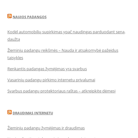
NAUJOS PADANGOS
Kodėl automobilių supirkimas ypač naudingas parduodant seną,
daužtą
Žieminių padangų reikšmės – Nauda ir atsakomybė pažeidus
taisykles
Renkantis padangas žymėjimas yra svarbus
Vasarinių padangų pirkimo internetu privalumai
Svarbus padangų protektoriaus raštas – atkreipkite dėmesį
DRAUDIMAS INTERNETU
Žieminių padangų žymėjimas ir draudimas