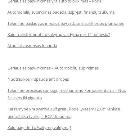
Geriausias pasirinkimas yra auto supirkimas – kodėl?
Automobilių supirkimas padeda išspręsti finansų trūkumą
Tekinimo paslaugos ir realūs pavyzdžiai iš sunkiosios pramonės
Kaip transformuoti užsakymų valdymą per 12 mėnesių?
Atbulinis osmosas ir nauda
Geriausias pasirinkimas – Automobilių supirkimas
Nuotraukos ir spauda ant drobės
Tekinimo procesas sunkiųjų mechanizmų komponentams – Nuo
žaliavos iki giganto
Kai ramybė yra svarbiau už greitį, kodėl „Vezam123.lt“ renkasi
pedantišką tvarką ir BCA draudimą
Kaip pagerinti užsakymų valdymą?