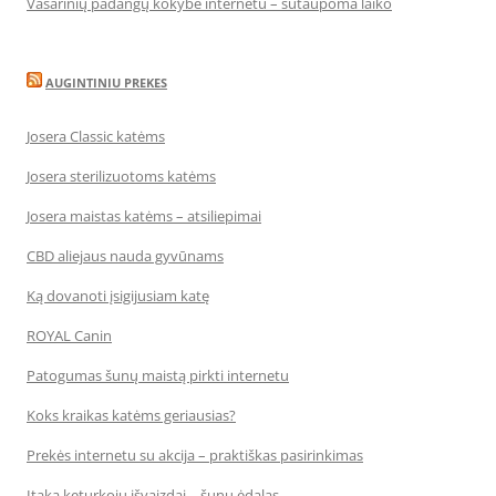
Vasarinių padangų kokybė internetu – sutaupoma laiko
AUGINTINIU PREKES
Josera Classic katėms
Josera sterilizuotoms katėms
Josera maistas katėms – atsiliepimai
CBD aliejaus nauda gyvūnams
Ką dovanoti įsigijusiam katę
ROYAL Canin
Patogumas šunų maistą pirkti internetu
Koks kraikas katėms geriausias?
Prekės internetu su akcija – praktiškas pasirinkimas
Įtaka keturkojų išvaizdai – šunų ėdalas