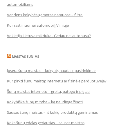
automobiliams
Vandens kokybės garantas namuose – filtrai
Kur rasti nuomai automobilį Vilniuje
Vokietija Lietuva mikriukai. Geriau nei autobusu?
MAISTAS SUNIMS
Josera šunų maistas – kokybė, nauda ir pasirinkimas
Kur pirkti šunų maistą: internetu ar fizinėje parduotuvėje?
Šunų maistas internetu – greita, patogu ir pigiau
Kokybiška šunų mityba – ką naudinga žinoti
Sausas šunų maistas – iš kokių produktų gaminamas
Koks šunų ėdalas geriausias – sausas maistas