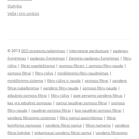
Statyba
Veža į oro uostus
© 2013
SEO straipsniu talpinimas
|
internetine parduotuve
|
padangų
žymėjimas
|
padangų žymėjimas
|
žieminių padangų žymėjimas
|
filtrų
rūšys
|
filtrai nugeležinimui
|
osmoso filtrai> |
osmoso filtrų nauda
|
osmoso filtrai
|
filtrų rūšys
|
minkštinimo filtrų naudojimas
|
minkštinimo sistema
|
filtrų rūšys ir nauda
|
osmoso filtrai
|
vandens
filtrai nukalkinimui
|
vandens filtrų nauda
|
osmoso filtrų nauda
|
atbulinio osmoso filtrai
|
filtrų rūšys
|
apie geriamo vandens filtrus
|
kas yra atbulinis osmosas
|
namui naudingi osmoso filtrai
|
osmoso
filtrų nauda
|
naudingi osmoso filtrai
|
kuo naudingi osmoso filtrai
|
vandens filtravimo sistemos
|
filtrų namui pasirinkimas
|
filtrai
komfortui namuose
|
vandens filtrai namui
|
filtrai namams
|
vandens
filtrai kokybei
|
tinkamiausi vandens filtrai namui
|
vandens filtravimo