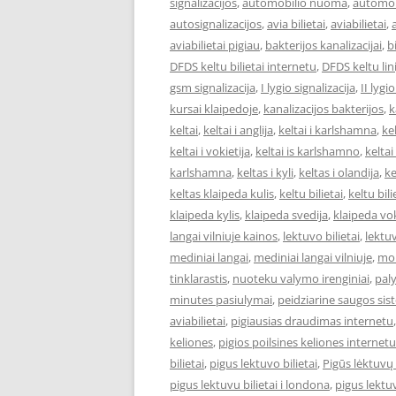
signalizacijos
,
automobilio nuoma
,
automob
autosignalizacijos
,
avia bilietai
,
aviabilietai
,
aviabilietai pigiau
,
bakterijos kanalizacijai
,
bi
DFDS keltu bilietai internetu
,
DFDS keltu lini
gsm signalizacija
,
I lygio signalizacija
,
II lygi
kursai klaipedoje
,
kanalizacijos bakterijos
,
k
keltai
,
keltai i anglija
,
keltai i karlshamna
,
kel
keltai i vokietija
,
keltai is karlshamno
,
keltai
karlshamna
,
keltas i kyli
,
keltas i olandija
,
ke
keltas klaipeda kulis
,
keltu bilietai
,
keltu bil
klaipeda kylis
,
klaipeda svedija
,
klaipeda vok
langai vilniuje kainos
,
lektuvo bilietai
,
lektuv
mediniai langai
,
mediniai langai vilniuje
,
mok
tinklarastis
,
nuoteku valymo irenginiai
,
pal
minutes pasiulymai
,
peidziarine saugos si
aviabilietai
,
pigiausias draudimas internetu
keliones
,
pigios poilsines keliones internetu
bilietai
,
pigus lektuvo bilietai
,
Pigūs lėktuvų 
pigus lektuvu bilietai i londona
,
pigus lektuv