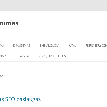
inimas
SAI
DRAUDIMAS
SIGNALIZACIJA
KAVA
PIGŪS SKRYDŽIA
LBIMAI
STATYBA
VEŽA Į ORO UOSTUS
MAI
as SEO paslaugas