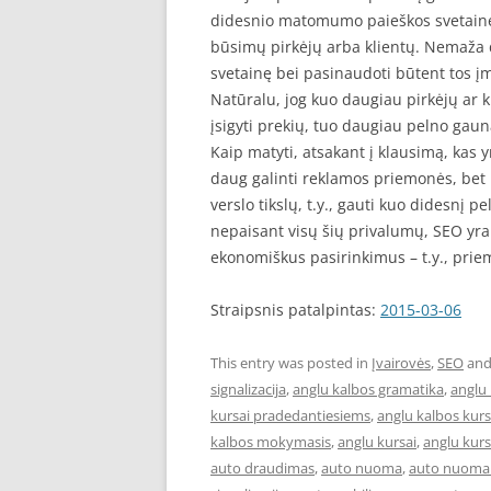
didesnio matomumo paieškos svetainėse,
būsimų pirkėjų arba klientų. Nemaža d
svetainę bei pasinaudoti būtent tos į
Natūralu, jog kuo daugiau pirkėjų ar
įsigyti prekių, tuo daugiau pelno gau
Kaip matyti, atsakant į klausimą, kas y
daug galinti reklamos priemonės, bet 
verslo tikslų, t.y., gauti kuo didesnį pel
nepaisant visų šių privalumų, SEO yr
ekonomiškus pasirinkimus – t.y., pri
Straipsnis patalpintas:
2015-03-06
This entry was posted in
Įvairovės
,
SEO
and
signalizacija
,
anglu kalbos gramatika
,
anglu 
kursai pradedantiesiems
,
anglu kalbos kur
kalbos mokymasis
,
anglu kursai
,
anglu kurs
auto draudimas
,
auto nuoma
,
auto nuoma 