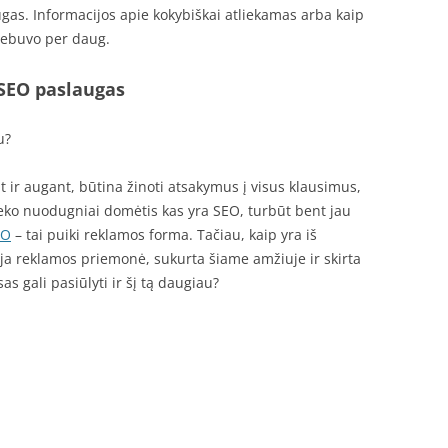
gas. Informacijos apie kokybiškai atliekamas arba kaip
nebuvo per daug.
 SEO paslaugas
u?
ir augant, būtina žinoti atsakymus į visus klausimus,
eteko nuodugniai domėtis kas yra SEO, turbūt bent jau
EO
– tai puiki reklamos forma. Tačiau, kaip yra iš
auja reklamos priemonė, sukurta šiame amžiuje ir skirta
as gali pasiūlyti ir šį tą daugiau?