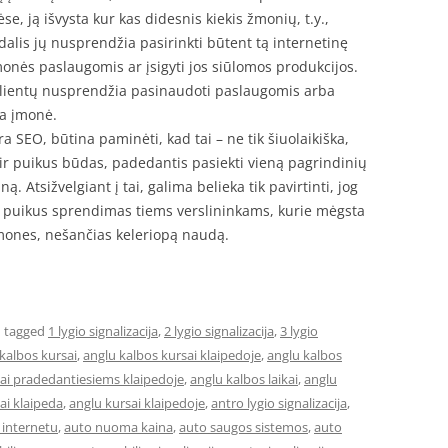
 ją išvysta kur kas didesnis kiekis žmonių, t.y.,
alis jų nusprendžia pasirinkti būtent tą internetinę
monės paslaugomis ar įsigyti jos siūlomos produkcijos.
 klientų nusprendžia pasinaudoti paslaugomis arba
na įmonė.
ra SEO, būtina paminėti, kad tai – ne tik šiuolaikiška,
ir puikus būdas, padedantis pasiekti vieną pagrindinių
ną. Atsižvelgiant į tai, galima belieka tik pavirtinti, jog
a puikus sprendimas tiems verslininkams, kurie mėgsta
emones, nešančias keleriopą naudą.
 tagged
1 lygio signalizacija
,
2 lygio signalizacija
,
3 lygio
kalbos kursai
,
anglu kalbos kursai klaipedoje
,
anglu kalbos
sai pradedantiesiems klaipedoje
,
anglu kalbos laikai
,
anglu
ai klaipeda
,
anglu kursai klaipedoje
,
antro lygio signalizacija
,
internetu
,
auto nuoma kaina
,
auto saugos sistemos
,
auto