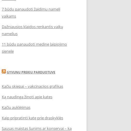
7 būdų panaudoti žaidimų namelį
vaikams
Dažniausios klaidos renkantis vaikų
namelius
11 būdų panaudoti medinę laipiojimo
sienelę
GYVUNU PREKIU PARDUOTUVE
Kačių skiepai – vakcinacijos grafikas
Ką naudinga žinoti apie kates
Kačių auklėjimas
Kaip pripratinti katę prie draskyklės
Sausas maistas šunims ar konservai – ką