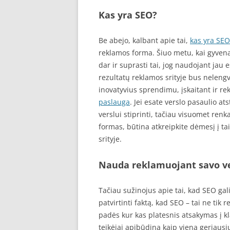
Kas yra SEO?
Be abejo, kalbant apie tai,
kas yra SEO
reklamos forma. Šiuo metu, kai gyvena
dar ir suprasti tai, jog naudojant jau
rezultatų reklamos srityje bus nelengv
inovatyvius sprendimu, įskaitant ir r
paslauga
. Jei esate verslo pasaulio a
verslui stiprinti, tačiau visuomet ren
formas, būtina atkreipkite dėmesį į tai
srityje.
Nauda reklamuojant savo v
Tačiau sužinojus apie tai, kad SEO gali
patvirtinti faktą, kad SEO – tai ne tik
padės kur kas platesnis atsakymas į k
teikėjai apibūdina kaip vieną geriausių