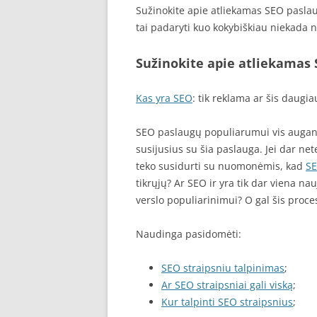
Sužinokite apie atliekamas SEO paslau
tai padaryti kuo kokybiškiau niekada 
Sužinokite apie atliekamas
Kas yra SEO
: tik reklama ar šis daugia
SEO paslaugų populiarumui vis augant 
susijusius su šia paslauga. Jei dar n
teko susidurti su nuomonėmis, kad
S
tikrųjų? Ar SEO ir yra tik dar viena n
verslo populiarinimui? O gal šis proces
Naudinga pasidomėti:
SEO straipsniu talpinimas
;
Ar SEO straipsniai gali viską
;
Kur talpinti SEO straipsnius
;