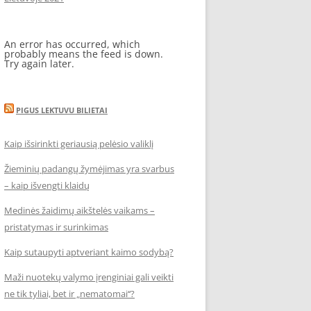
An error has occurred, which
probably means the feed is down.
Try again later.
PIGUS LEKTUVU BILIETAI
Kaip išsirinkti geriausią pelėsio valiklį
Žieminių padangų žymėjimas yra svarbus
– kaip išvengti klaidų
Medinės žaidimų aikštelės vaikams –
pristatymas ir surinkimas
Kaip sutaupyti aptveriant kaimo sodybą?
Maži nuotekų valymo įrenginiai gali veikti
ne tik tyliai, bet ir „nematomai‘‘?