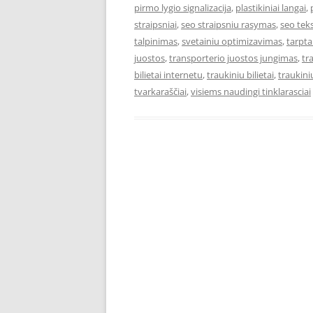
pirmo lygio signalizacija
,
plastikiniai langai
,
straipsniai
,
seo straipsniu rasymas
,
seo teks
talpinimas
,
svetainiu optimizavimas
,
tarpta
juostos
,
transporterio juostos jungimas
,
tr
bilietai internetu
,
traukiniu bilietai
,
traukiniu
tvarkaraščiai
,
visiems naudingi tinklarasciai