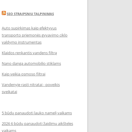
SEO STRAIPSNIU TALPINIMAS
Auto supirkimas kaip efektyvus
transporto priemonės gyvavimo ciklo
valdymo instrumentas
Klaidos renkantis vandens filtrą
Nano danga automobilio stiklams
Kaip veikia osmoso filtrai
Vandenyje rasti nitratai - poveikis
sveikatai
5 būdų panaudoti lauko namelį vaikams
2026 6 būdų panaudoti žaidimų aikšteles
vaikams