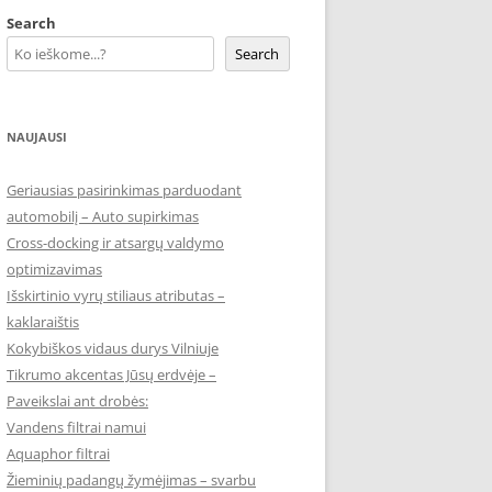
Search
Search
NAUJAUSI
Geriausias pasirinkimas parduodant
automobilį – Auto supirkimas
Cross-docking ir atsargų valdymo
optimizavimas
Išskirtinio vyrų stiliaus atributas –
kaklaraištis
Kokybiškos vidaus durys Vilniuje
Tikrumo akcentas Jūsų erdvėje –
Paveikslai ant drobės:
Vandens filtrai namui
Aquaphor filtrai
Žieminių padangų žymėjimas – svarbu