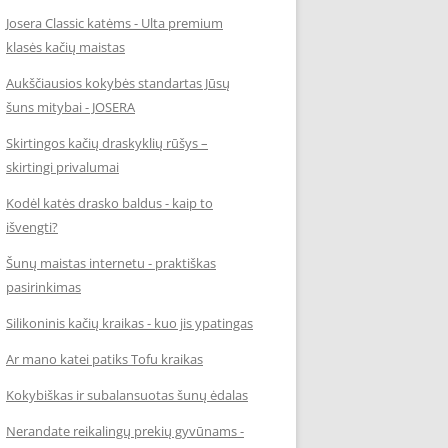
Josera Classic katėms - Ulta premium
klasės kačių maistas
Aukščiausios kokybės standartas Jūsų
šuns mitybai - JOSERA
Skirtingos kačių draskyklių rūšys –
skirtingi privalumai
Kodėl katės drasko baldus - kaip to
išvengti?
Šunų maistas internetu - praktiškas
pasirinkimas
Silikoninis kačių kraikas - kuo jis ypatingas
Ar mano katei patiks Tofu kraikas
Kokybiškas ir subalansuotas šunų ėdalas
Nerandate reikalingų prekių gyvūnams -