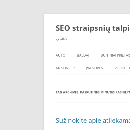
Skip
to
content
SEO straipsnių talp
cytai.lt
AUTO
BALDAI
BUITINIAI PRIETAI
PADANGOS
ANNONSER
ĮVAIROVĖS
VISI SKE
TAG ARCHIVES:
PASKUTINES MINUTES PASIULY
Sužinokite apie atliekam