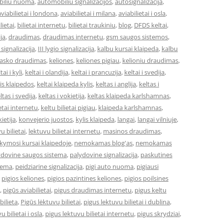
iliu nuoma
,
automobiliu signalizacijos
,
autosignalizacija
,
aviabilietai i londona
,
aviabilietai i milana
,
aviabilietai i osla
,
lietai
,
bilietai internetu
,
bilietai traukiniu
,
blog
,
DFDS keltai
,
ja
,
draudimas
,
draudimas internetu
,
gsm saugos sistemos
,
o signalizacija
,
III lygio signalizacija
,
kalbu kursai klaipeda
,
kalbu
asko draudimas
,
keliones
,
keliones pigiau
,
kelioniu draudimas
,
tai i kyli
,
keltai i olandija
,
keltai i prancuzija
,
keltai i svedija
,
 is klaipedos
,
keltai klaipeda kylis
,
keltas i anglija
,
keltas i
ltas i svedija
,
keltas i vokietija
,
keltas klaipeda karlshamnas
,
ietai internetu
,
keltu bilietai pigiau
,
klaipeda karlshamnas
,
ietija
,
konvejerio juostos
,
kylis klaipeda
,
langai
,
langai vilniuje
,
u bilietai
,
lektuvu bilietai internetu
,
masinos draudimas
,
ymosi kursai klaipedoje
,
nemokamas blog'as
,
nemokamas
ydovine saugos sistema
,
palydovine signalizacija
,
paskutines
stema
,
peidziarine signalizacija
,
pigi auto nuoma
,
pigiausi
,
pigios keliones
,
pigios pazintines keliones
,
pigios poilsines
,
pigūs aviabilietai
,
pigus draudimas internetu
,
pigus keltu
bilieta
,
Pigūs lėktuvų bilietai
,
pigus lektuvu bilietai i dublina
,
u bilietai i osla
,
pigus lektuvu bilietai internetu
,
pigus skrydziai
,