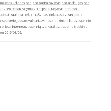
poilsines keliones
,
seo
,
seo optimizavimas
,
seo paslaugos
,
seo
tai
,
seo tekstu rasymas
,
straipsniu rasymas
,
straipsniu
utiniai traukiniai
,
tekstų rašymas
,
tinklarastis
,
transporterio
ansporterio juostos vulkanizavimas
,
traukinio bilietai
,
traukinio
 bilietai internetu
,
traukinių tvarkaraštis
,
trautinių traukinių
on
2015/03/06
.