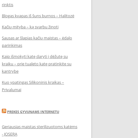
rinktis
Blogas kvapas iš šuns burnos – Halitozė
Kačių mityba – ką svarbu žinoti
Sausas ar šlapias kačių maistas – ėdalo
parinkimas
Kaip išmokyti katę daryti į dėžutę su
kraiku – prie tualeto katę pratinkite su
kantrybe
Kuo ypatingas Silikoninis kraikas –
Privalumai
PREKES GYVUNAMS INTERNETU
Geriausias maistas sterilizuotoms katėms
- JOSERA