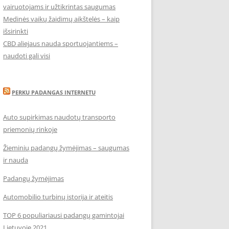
vairuotojams ir užtikrintas saugumas
Medinės vaikų žaidimų aikštelės – kaip
išsirinkti
CBD aliejaus nauda sportuojantiems –
naudoti gali visi
PERKU PADANGAS INTERNETU
Auto supirkimas naudotų transporto
priemonių rinkoje
Žieminių padangų žymėjimas – saugumas
ir nauda
Padangų žymėjimas
Automobilio turbinų istorija ir ateitis
TOP 6 populiariausi padangų gamintojai
Lietuvoje 2021