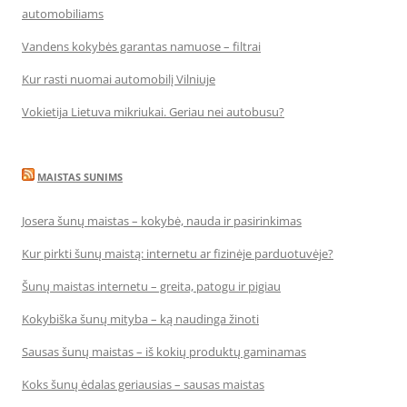
automobiliams
Vandens kokybės garantas namuose – filtrai
Kur rasti nuomai automobilį Vilniuje
Vokietija Lietuva mikriukai. Geriau nei autobusu?
MAISTAS SUNIMS
Josera šunų maistas – kokybė, nauda ir pasirinkimas
Kur pirkti šunų maistą: internetu ar fizinėje parduotuvėje?
Šunų maistas internetu – greita, patogu ir pigiau
Kokybiška šunų mityba – ką naudinga žinoti
Sausas šunų maistas – iš kokių produktų gaminamas
Koks šunų ėdalas geriausias – sausas maistas