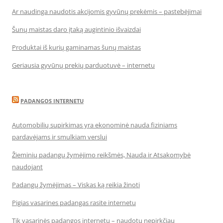
Ar naudinga naudotis akcijomis gyvūnų prekėmis – pastebėjimai
Šunų maistas daro įtaką augintinio išvaizdai
Produktai iš kurių gaminamas šunų maistas
Geriausia gyvūnų prekių parduotuvė – internetu
PADANGOS INTERNETU
Automobilių supirkimas yra ekonominė nauda fiziniams
pardavėjams ir smulkiam verslui
Žieminių padangų žymėjimo reikšmės, Nauda ir Atsakomybė
naudojant
Padangų žymėjimas – Viskas ką reikia žinoti
Pigias vasarines padangas rasite internetu
Tik vasarinės padangos internetu – naudotų nepirkčiau