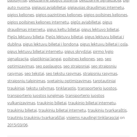
pasiulymai
,
peidziarine saugos sistema
,
peidziarine signalizacija
,
pigi
auto nuoma
,
pigiausi aviabilietai
,
pigiausias draudimas internetu
,
pigios keliones
,
pigios pazintines keliones
,
pigios poilsines keliones
,
pigios poilsines keliones internetu
,
pigūs aviabilietai
,
pigus
draudimas internetu
,
pigus keltu bilietai
,
pigus lektuvo bilietai
,
Pigūs lėktuvų bilieta
,
Pigūs lėktuvų bilietai
,
pigus lektuvu bilietai i
dublina
,
pigus lektuvu bilietai i londona
,
pigus lektuvu bilietai i osla
,
pigus lektuvu bilietai internetu
,
pigus skrydziai
,
pirmo lygio
signalizacija
,
plastikiniai langai
,
poilsines keliones
,
seo
,
seo
optimizavimas
,
seo paslaugos
,
seo straipsniai
,
seo straipsniu
rasymas
,
seo tekstai
,
seo tekstu rasymas
,
straipsniu rasymas
,
straipsniu talpinimas
,
svetainiu optimizavimas
,
tarptautiniai
traukiniai
,
tekstų rašymas
,
tinklarastis
,
transporterio juostos
,
transporterio juostos jungimas
,
transporterio juostos
vulkanizavimas
,
traukinio bilietai
,
traukinio bilietai internetu
,
traukiniu bilietai
,
traukiniu bilietai internetu
,
traukinių tvarkaraštis
,
trautinių traukinių tvarkaraščiai
,
visiems naudingi tinklarasciai
on
2015/03/06
.