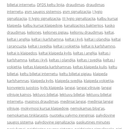
bilietai internetu
,
DFDS keltu linija
,
draudimas
,
draudimas
internetu
,
gsm saugos sistemos
,
gsm signalizacija
,
I lygio
signalizacija
,
II lygio signalizacija
,
III lygio signalizacija
,
kalbu kursai
klaipeda
,
kalbu kursai klaipedoje
,
kanalizacijos bakterijos
,
kasko
draudimas
,
keliones
,
keliones pigiau
,
kelioniu draudimas
,
keltai
,
keltai i anglija
,
keltai i karlshamna
,
keltai i kyli
,
keltai i olandija
,
keltai
i prancuzija
,
keltai i svedija
,
keltai i vokietija
,
keltai is karlshamno
,
keltai is klaipedos
,
keltai klaipeda kylis
,
keltas i anglija
,
keltas i
karlshamna
,
keltas i kyli
,
keltas i olandija
,
keltas i svedija
,
keltas i
vokietija
,
keltas klaipeda karlshamnas
,
keltas klaipeda kulis
,
keltu
bilietai
,
keltu bilietai internetu
,
keltu bilietai pigiau
,
klaipeda
karlshamnas
,
klaipeda kylis
,
klaipeda svedija
,
klaipeda vokietija
,
konvejerio juostos
,
kylis klaipeda
,
langai
,
langai vilniuje
,
langai
vilniuje kainos
,
lektuvo bilietai
,
lektuvu bilietai
,
lektuvu bilietai
internetu
,
masinos draudimas
,
mediniai langai
,
mediniai langai
vilniuje
,
mokymosi kursai klaipedoje
,
nemokamas blog'as
,
nemokamas tinklarastis
,
nuoteku valymo irenginiai
,
palydovine
saugos sistema
,
palydovine signalizacija
,
paskutines minutes