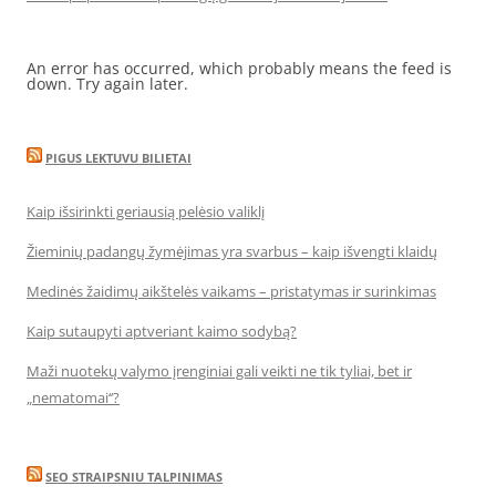
An error has occurred, which probably means the feed is
down. Try again later.
PIGUS LEKTUVU BILIETAI
Kaip išsirinkti geriausią pelėsio valiklį
Žieminių padangų žymėjimas yra svarbus – kaip išvengti klaidų
Medinės žaidimų aikštelės vaikams – pristatymas ir surinkimas
Kaip sutaupyti aptveriant kaimo sodybą?
Maži nuotekų valymo įrenginiai gali veikti ne tik tyliai, bet ir
„nematomai‘‘?
SEO STRAIPSNIU TALPINIMAS