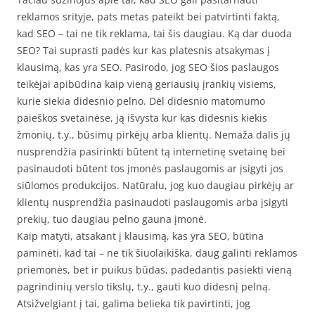
reklamos srityje, pats metas pateikt bei patvirtinti faktą,
kad SEO – tai ne tik reklama, tai šis daugiau. Ką dar duoda
SEO? Tai suprasti padės kur kas platesnis atsakymas į
klausimą, kas yra SEO. Pasirodo, jog SEO šios paslaugos
teikėjai apibūdina kaip vieną geriausių įrankių visiems,
kurie siekia didesnio pelno. Dėl didesnio matomumo
paieškos svetainėse, ją išvysta kur kas didesnis kiekis
žmonių, t.y., būsimų pirkėjų arba klientų. Nemaža dalis jų
nusprendžia pasirinkti būtent tą internetinę svetainę bei
pasinaudoti būtent tos įmonės paslaugomis ar įsigyti jos
siūlomos produkcijos. Natūralu, jog kuo daugiau pirkėjų ar
klientų nusprendžia pasinaudoti paslaugomis arba įsigyti
prekių, tuo daugiau pelno gauna įmonė.
Kaip matyti, atsakant į klausimą, kas yra SEO, būtina
paminėti, kad tai – ne tik šiuolaikiška, daug galinti reklamos
priemonės, bet ir puikus būdas, padedantis pasiekti vieną
pagrindinių verslo tikslų, t.y., gauti kuo didesnį pelną.
Atsižvelgiant į tai, galima belieka tik pavirtinti, jog