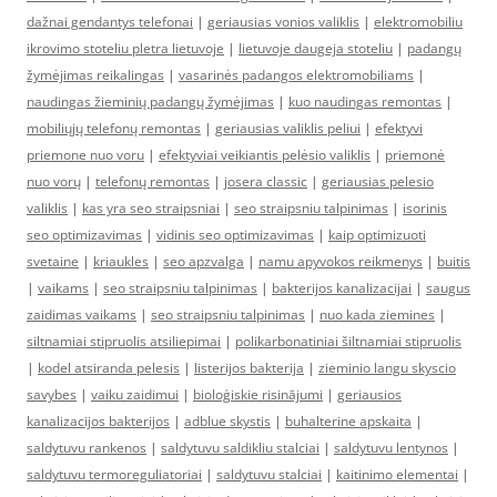
dažnai gendantys telefonai
|
geriausias vonios valiklis
|
elektromobiliu
ikrovimo stoteliu pletra lietuvoje
|
lietuvoje daugeja stoteliu
|
padangų
žymėjimas reikalingas
|
vasarinės padangos elektromobiliams
|
naudingas žieminių padangų žymėjimas
|
kuo naudingas remontas
|
mobiliųjų telefonų remontas
|
geriausias valiklis peliui
|
efektyvi
priemone nuo voru
|
efektyviai veikiantis pelėsio valiklis
|
priemonė
nuo vorų
|
telefonų remontas
|
josera classic
|
geriausias pelesio
valiklis
|
kas yra seo straipsniai
|
seo straipsniu talpinimas
|
isorinis
seo optimizavimas
|
vidinis seo optimizavimas
|
kaip optimizuoti
svetaine
|
kriaukles
|
seo apzvalga
|
namu apyvokos reikmenys
|
buitis
|
vaikams
|
seo straipsniu talpinimas
|
bakterijos kanalizacijai
|
saugus
zaidimas vaikams
|
seo straipsniu talpinimas
|
nuo kada ziemines
|
siltnamiai stipruolis atsiliepimai
|
polikarbonatiniai šiltnamiai stipruolis
|
kodel atsiranda pelesis
|
listerijos bakterija
|
zieminio langu skyscio
savybes
|
vaiku zaidimui
|
bioloģiskie risinājumi
|
geriausios
kanalizacijos bakterijos
|
adblue skystis
|
buhalterine apskaita
|
saldytuvu rankenos
|
saldytuvu saldikliu stalciai
|
saldytuvu lentynos
|
saldytuvu termoreguliatoriai
|
saldytuvu stalciai
|
kaitinimo elementai
|