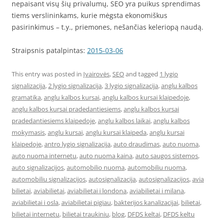
nepaisant visų šių privalumų, SEO yra puikus sprendimas
tiems verslininkams, kurie mėgsta ekonomiškus
pasirinkimus – t.y., priemones, nešančias keleriopą naudą.
Straipsnis patalpintas:
2015-03-06
This entry was posted in
Įvairovės
,
SEO
and tagged
1 lygio
signalizacija
,
2 lygio signalizacija
,
3 lygio signalizacija
,
anglu kalbos
gramatika
,
anglu kalbos kursai
,
anglu kalbos kursai klaipedoje
,
anglu kalbos kursai pradedantiesiems
,
anglu kalbos kursai
pradedantiesiems klaipedoje
,
anglu kalbos laikai
,
anglu kalbos
mokymasis
,
anglu kursai
,
anglu kursai klaipeda
,
anglu kursai
klaipedoje
,
antro lygio signalizacija
,
auto draudimas
,
auto nuoma
,
auto nuoma internetu
,
auto nuoma kaina
,
auto saugos sistemos
,
auto signalizacijos
,
automobilio nuoma
,
automobiliu nuoma
,
automobiliu signalizacijos
,
autosignalizacija
,
autosignalizacijos
,
avia
bilietai
,
aviabilietai
,
aviabilietai i londona
,
aviabilietai i milana
,
aviabilietai i osla
,
aviabilietai pigiau
,
bakterijos kanalizacijai
,
bilietai
,
bilietai internetu
,
bilietai traukiniu
,
blog
,
DFDS keltai
,
DFDS keltu