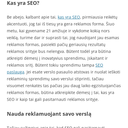
Kas yra SEO?
Be abejo, kalbant apie tai,
kas yra SEO
, pirmiausia reikėtų
akcentuoti, jog tai iš tiesų yra gera reklamos forma. Šiuo
metu, kai gyvename 21 amžiuje ir vykdome kokią nors
veiklą, turime dar ir suprasti tai, jog naudojant jau esamas
reklamos formas, pasiekti pačių geriausių rezultatų
reklamos srityje bus nelengva. Būtent todėl yra būtina
atkreipti dėmesį į inovatyvius sprendimu, įskaitant ir
reklamos sritį. Būtent tokiu sprendimu tampa
SEO
paslauga
. Jei esate verslo pasaulio atstovas ir nuolat ieškoti
reklaminių sprendimų savo verslui stiprinti, tačiau
visuomet renkatės tas pačias jau daug laiko egzistuojančias
reklamos formas, būtina atkreipkite dėmesį į tai, kas yra
SEO ir kaip tai gali pasitarnauti reklamos srityje.
Nauda reklamuojant savo verslą
Tačiau sužinojus apie tai, kad SEO gali pasitarnauti