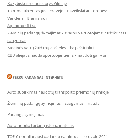
Kokybiškos vidaus durys Vilniuje
Tikrumo akcentas Jūsų erdvėje – Paveikslai ant drobės:
Vandens filtrai namui
Aquaphor filtrai
Žieminių padangų žymėjimas – svarbu vairuotojams ir užtikrintas
saugumas
Medinės vaikų žaidimų aikštelės – kaip išsirinkti
CBD aliejaus nauda sportuojantiems – naudoti gali visi
PERKU PADANGAS INTERNETU
Auto supirkimas naudotų transporto priemonių rinkoje
Žieminių padangų žymėjimas – saugumas ir nauda
Padangų žymėjimas
Automobilio turbinų istorija ir ateitis
TOP 6 populiariausi padangų gamintojai Lietuvoje 2021