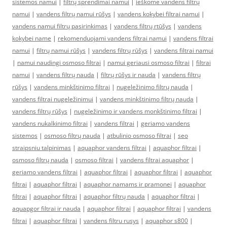
sistemos namui
|
filtrų sprendimai namui
|
ieškome vandens filtrų
namui
|
vandens filtrų namui rūšys
|
vandens kokybei filtrai namui
|
vandens namui filtrų pasirinkimas
|
vandens filtrų rtūšys
|
vandens
kokybei name
|
rekomenduojami vandens filtrai namui
|
vandens filtrai
namui
|
filtrų namui rūšys
|
vandens filtrų rūšys
|
vandens filtrai namui
|
namui naudingi osmoso filtrai
|
namui geriausi osmoso filtrai
|
filtrai
namui
|
vandens filtrų nauda
|
filtrų rūšys ir nauda
|
vandens filtrų
rūšys
|
vandens minkštinimo filtrai
|
nugeležinimo filtrų nauda
|
vandens filtrai nugeležinimui
|
vandens minkštinimo filtrų nauda
|
vandens filtrų rūšys
|
nugeležinimo ir vandens monkštinimo filtrai
|
vandens nukalkinimo filtrai
|
vandens filtrai
|
geriamo vandens
sistemos
|
osmoso filtrų nauda
|
atbulinio osmoso filtrai
|
seo
straipsniu talpinimas
|
aquaphor vandens filtrai
|
aquaphor filtrai
|
osmoso filtrų nauda
|
osmoso filtrai
|
vandens filtrai aquaphor
|
geriamo vandens filtrai
|
aquaphor filtrai
|
aquaphor filtrai
|
aquaphor
filtrai
|
aquaphor filtrai
|
aquaphor namams ir pramonei
|
aquaphor
filtrai
|
aquaphor filtrai
|
aquaphor filtrų nauda
|
aquaphor filtrai
|
aquapgor filtrai ir nauda
|
aquaphor filtrai
|
aquaphor filtrai
|
vandens
filtrai
|
aquaphor filtrai
|
vandens filtru rusys
|
aquaphor s800
|