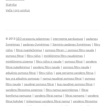
Statyba
Veža į oro uostus
© 2013
SEO straipsniu talpinimas
|
internetine parduotuve
|
padangų
žymėjimas
|
padangų žymėjimas
|
žieminių padangų žymėjimas
|
filtrų
rūšys
|
filtrai nugeležinimui
|
osmoso filtrai> |
osmoso filtrų nauda
|
osmoso filtrai
|
filtrų rūšys
|
minkštinimo filtrų naudojimas
|
minkštinimo sistema
|
filtrų rūšys ir nauda
|
osmoso filtrai
|
vandens
filtrai nukalkinimui
|
vandens filtrų nauda
|
osmoso filtrų nauda
|
atbulinio osmoso filtrai
|
filtrų rūšys
|
apie geriamo vandens filtrus
|
kas yra atbulinis osmosas
|
namui naudingi osmoso filtrai
|
osmoso
filtrų nauda
|
naudingi osmoso filtrai
|
kuo naudingi osmoso filtrai
|
vandens filtravimo sistemos
|
filtrų namui pasirinkimas
|
filtrai
komfortui namuose
|
vandens filtrai namui
|
filtrai namams
|
vandens
filtrai kokybei
|
tinkamiausi vandens filtrai namui
|
vandens filtravimo