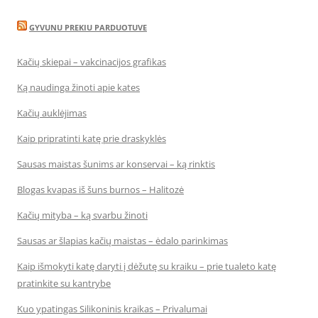
GYVUNU PREKIU PARDUOTUVE
Kačių skiepai – vakcinacijos grafikas
Ką naudinga žinoti apie kates
Kačių auklėjimas
Kaip pripratinti katę prie draskyklės
Sausas maistas šunims ar konservai – ką rinktis
Blogas kvapas iš šuns burnos – Halitozė
Kačių mityba – ką svarbu žinoti
Sausas ar šlapias kačių maistas – ėdalo parinkimas
Kaip išmokyti katę daryti į dėžutę su kraiku – prie tualeto katę
pratinkite su kantrybe
Kuo ypatingas Silikoninis kraikas – Privalumai