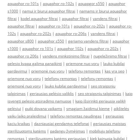
aquaphor ro-101s
|
aquaphor ro-102s
|
aquapgor s550
|
aquaphor
s1000
|
namui ir biurui aquaphor filtrai
|
namams ir biurui aquaphor
filtrai
|
kodel aquaphor filtrai
|
aquaphor filtrai
|
vandens filtrai
|
aquaphor filtrai
|
aquaphor ro-101s
|
aquaphor ro-202s
|
aquaphor ro-
102s
|
aquaphor ro-202s
|
aquaphor ro-206s
|
vandens filtrai
|
aquaphor s800
|
aquaphor s550
|
geriamo vandens filtrai
|
aquaphor
s1000
|
aquaphor ro 101s
|
aquaphor 102s
|
aquaphor ro 202s
|
aquaphor ro 206s
|
vandens minkstinimo filtrai
|
nugeležinimo filtrai
|
pelesio kvapa galima panaikinti
|
priemone nuo voru
|
lauko kubilai
pardavimui
|
priemonė nuo vorų
|
telefonų remontas
|
kas yra seo
|
priemone nuo voru
|
telefonų remontas
|
telefonų remontas
|
priemonė nuo vorų
|
lauko kubilai pardavimui
|
seo straipsniu
talpinimas
|
geriausias pelėsio valiklis
|
seo straipsniu talpinimas
|
kaip
isvengti pelesio atsiradimo namuose
|
kaip išsirinkti geriausią valiklį
pelėsiui
|
puiki dovana vaikams
|
smagiam žaidimui kieme
|
aikštelės
vaikų laiko praleidimui
|
telefonų remontas naudingas
|
geriausias
kaciu kraikas
|
dazniausiai gendantys telefonai
|
geriausias maistas
sterilizuotoms katėms
|
padangų žymėjimas
|
mobiliųjų telefonų
remontas
|
sterilizuotoms katėms geriausias
|
kiek kainuoja kubilai
|