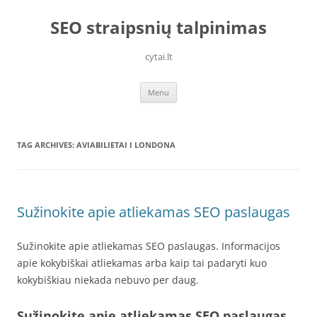
Skip
to
SEO straipsnių talpinimas
content
cytai.lt
Menu
TAG ARCHIVES:
AVIABILIETAI I LONDONA
Sužinokite apie atliekamas SEO paslaugas
Sužinokite apie atliekamas SEO paslaugas. Informacijos
apie kokybiškai atliekamas arba kaip tai padaryti kuo
kokybiškiau niekada nebuvo per daug.
Sužinokite apie atliekamas SEO paslaugas