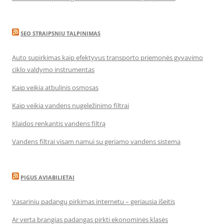
SEO STRAIPSNIU TALPINIMAS
Auto supirkimas kaip efektyvus transporto priemonės gyvavimo
ciklo valdymo instrumentas
Kaip veikia atbulinis osmosas
Kaip veikia vandens nugeležinimo filtrai
Klaidos renkantis vandens filtrą
Vandens filtrai visam namui su geriamo vandens sistema
PIGUS AVIABILIETAI
Vasarinių padangų pirkimas internetu – geriausia išeitis
Ar verta brangias padangas pirkti ekonominės klasės