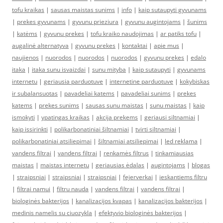
tofu kraikas
|
sausas maistas sunims
|
info
|
kaip sutaupyti gyvunams
|
prekes gyvunams
|
gyvunu prieziura
|
gyvunu augintojams
|
šunims
|
katėms
|
gyvunu prekes
|
tofu kraiko naudojimas
|
ar patiks tofu
|
augalinė alternatyva
|
gyvunu prekes
|
kontaktai
|
apie mus
|
naujienos
|
nuorodos
|
nuorodos
|
nuorodos
|
gyvunu prekes
|
edalo
itaka
|
itaka sunu isvaizdai
|
sunu mityba
|
kaip sutaupyti
|
gyvunams
internetu
|
geriausia parduotuve
|
internetine parduotuve
|
kokybiskas
ir subalansuotas
|
pavadeliai katems
|
pavadeliai sunims
|
prekes
katems
|
prekes sunims
|
sausas sunu maistas
|
sunu maistas
|
kaip
ismokyti
|
ypatingas kraikas
|
akcija prekems
|
geriausi siltnamiai
|
kaip issirinkti
|
polikarbonatiniai šiltnamiai
|
tvirti siltnamiai
|
polikarbonatiniai atsiliepimai
|
šiltnamiai atsiliepimai
|
led reklama
|
vandens filtrai
|
vandens filtrai
|
renkamės filtrus
|
tinkamiausias
maistas
|
maistas internetu
|
geriausias ėdalas
|
augintojams
|
blogas
|
straipsniai
|
straipsniai
|
straipsniai
|
fejerverkai
|
ieskantiems filtru
|
filtrai namui
|
filtru nauda
|
vandens filtrai
|
vandens filtrai
|
biologinės bakterijos
|
kanalizacijos kvapas
|
kanalizacijos bakterijos
|
medinis namelis su ciuozykla
|
efektyvio biologinės bakterijos
|