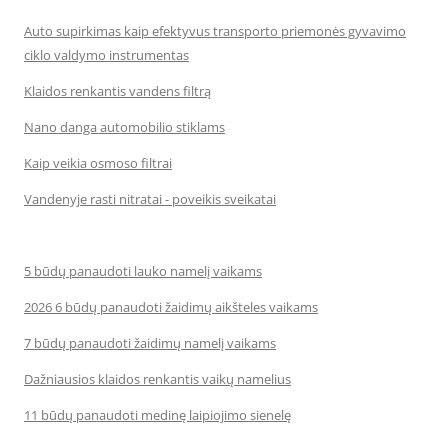
Auto supirkimas kaip efektyvus transporto priemonės gyvavimo
ciklo valdymo instrumentas
Klaidos renkantis vandens filtrą
Nano danga automobilio stiklams
Kaip veikia osmoso filtrai
Vandenyje rasti nitratai - poveikis sveikatai
5 būdų panaudoti lauko namelį vaikams
2026 6 būdų panaudoti žaidimų aikšteles vaikams
7 būdų panaudoti žaidimų namelį vaikams
Dažniausios klaidos renkantis vaikų namelius
11 būdų panaudoti medinę laipiojimo sienelę