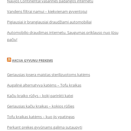
Naujos Continental vasarinės padangos internetu
Vandens filtrai namui – kiekvienam gyventojui
Pigiausiai ir brangiausiai draudžiami automobiliai
Automobilio draudimas internetu. Saugumas priklauso nuo Jūsų
pačių!
AKCIJA GYVUNU PREKEMS
Geriausias Josera maistas sterilizuotoms katėms
Augalinė alternatyva katėms – Tofu kraikas
Kačių kraiko rūšys – kokį parinkti katei
Geriausias kačių kraikas – kokios rūšies
Tofu kraikas katėms – kuo jis ypatingas
Perkant prekes gyvūnams galima sutaupyti