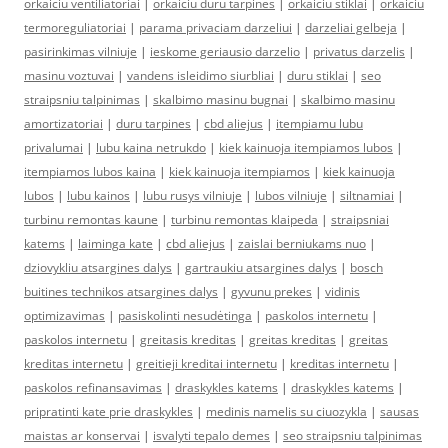
orkaiciu ventiliatoriai
|
orkaiciu duru tarpines
|
orkaiciu stiklai
|
orkaiciu
termoreguliatoriai
|
parama privaciam darzeliui
|
darzeliai gelbeja
|
pasirinkimas vilniuje
|
ieskome geriausio darzelio
|
privatus darzelis
|
masinu voztuvai
|
vandens isleidimo siurbliai
|
duru stiklai
|
seo
straipsniu talpinimas
|
skalbimo masinu bugnai
|
skalbimo masinu
amortizatoriai
|
duru tarpines
|
cbd aliejus
|
itempiamu lubu
privalumai
|
lubu kaina netrukdo
|
kiek kainuoja itempiamos lubos
|
itempiamos lubos kaina
|
kiek kainuoja itempiamos
|
kiek kainuoja
lubos
|
lubu kainos
|
lubu rusys vilniuje
|
lubos vilniuje
|
siltnamiai
|
turbinu remontas kaune
|
turbinu remontas klaipeda
|
straipsniai
katems
|
laiminga kate
|
cbd aliejus
|
zaislai berniukams nuo
|
dziovykliu atsargines dalys
|
gartraukiu atsargines dalys
|
bosch
buitines technikos atsargines dalys
|
gyvunu prekes
|
vidinis
optimizavimas
|
pasiskolinti nesudėtinga
|
paskolos internetu
|
paskolos internetu
|
greitasis kreditas
|
greitas kreditas
|
greitas
kreditas internetu
|
greitieji kreditai internetu
|
kreditas internetu
|
paskolos refinansavimas
|
draskykles katems
|
draskykles katems
|
pripratinti kate prie draskykles
|
medinis namelis su ciuozykla
|
sausas
maistas ar konservai
|
isvalyti tepalo demes
|
seo straipsniu talpinimas