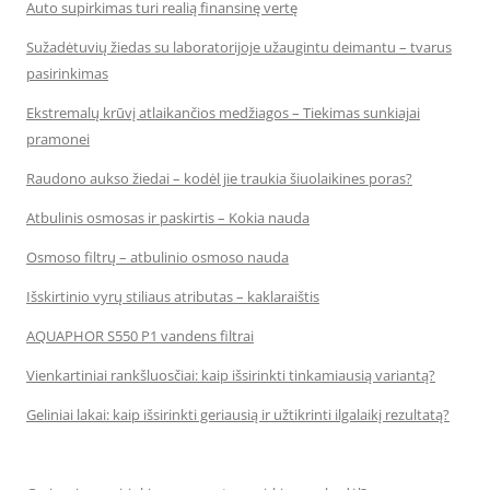
Auto supirkimas turi realią finansinę vertę
Sužadėtuvių žiedas su laboratorijoje užaugintu deimantu – tvarus
pasirinkimas
Ekstremalų krūvį atlaikančios medžiagos – Tiekimas sunkiajai
pramonei
Raudono aukso žiedai – kodėl jie traukia šiuolaikines poras?
Atbulinis osmosas ir paskirtis – Kokia nauda
Osmoso filtrų – atbulinio osmoso nauda
Išskirtinio vyrų stiliaus atributas – kaklaraištis
AQUAPHOR S550 P1 vandens filtrai
Vienkartiniai rankšluosčiai: kaip išsirinkti tinkamiausią variantą?
Geliniai lakai: kaip išsirinkti geriausią ir užtikrinti ilgalaikį rezultatą?