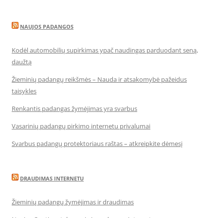
NAUJOS PADANGOS
Kodėl automobilių supirkimas ypač naudingas parduodant seną,
daužtą
Žieminių padangų reikšmės – Nauda ir atsakomybė pažeidus
taisykles
Renkantis padangas žymėjimas yra svarbus
Vasarinių padangų pirkimo internetu privalumai
Svarbus padangų protektoriaus raštas – atkreipkite dėmesį
DRAUDIMAS INTERNETU
Žieminių padangų žymėjimas ir draudimas