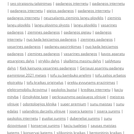
|
seo straipsniu talpinimas
|
padangos internetu
|
padangos internetu
|
padangos internetu
|
pigios padangos
|
padangos internetu
|
padangos internetu
|
neuzsalantis zieminis langu ploviklis
|
zieminis
langu ploviklis
|
langu plovimo skystis
|
langu ploviklis
|
vasarines
padangos
|
ziemines padangos
|
padangos pigiau
|
padangos
internetu
|
nuo kada keiciamos padangos
|
ziemines padangos
|
vasarines padangos
|
padangu pasirinkimas
|
nuo kada keiciamos
padangos
|
ziemines padangos
|
vasarines padangos
|
kavos aparatu
atsargines dalys
|
viryklių dalys
|
skalbimo masinu dalys
|
saldytuvu
dalys
|
Kiek kainuoja vasarines padangos
|
Geriausi asariniu padangu
gamintojai 2021 metais
|
tofu su bambuko anglimi
|
tofu zalios arbatos
ekstraktu
|
tofu kraikas originalus
|
prekiu gyvunams grazinimas
|
elektromobiliu ikrovimui
|
paskolos bustui
|
kreditas internetu
|
kaciu
mityba
|
išmokykite katę
|
perkraustymo paslaugos vilniuje
|
meistras
vilniuje
|
odontologijos klinika
|
super premium
|
sunu maistas
|
sunu
edalas
|
valandinis darzelis vilniuje
|
josera katems
|
josera sunims
|
paskolos internetu
|
guoliai sunims
|
dubeneliai sunims
|
sunu
dziovintuvai
|
konservai sunims
|
kaciu tualetas
|
sausas maistas
katems
|
konservai katems
|
silikoninis kraikas
|
bentonitinis kraikas
|