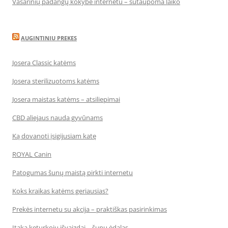
Vasarinių padangų kokybė internetu – sutaupoma laiko
AUGINTINIU PREKES
Josera Classic katėms
Josera sterilizuotoms katėms
Josera maistas katėms – atsiliepimai
CBD aliejaus nauda gyvūnams
Ką dovanoti įsigijusiam katę
ROYAL Canin
Patogumas šunų maistą pirkti internetu
Koks kraikas katėms geriausias?
Prekės internetu su akcija – praktiškas pasirinkimas
Įtaka keturkojų išvaizdai – šunų ėdalas