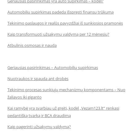
Geriausias pasirinkimas yra auto supirkimas – kodėl?
Automobilių supirkimas padeda išspręsti finansų trūkumą
Tekinimo paslaugos ir realūs pavyzdžiai iš sunkiosios pramonės
Kaip transformuoti užsakymų valdymą per 12 mėnesių?
Atbulinis osmosas ir nauda
Geriausias pasirinkimas – Automobilių supirkimas
Nuotraukos ir spauda ant drobės
Tekinimo procesas sunkiųjų mechanizmų komponentams – Nuo
žaliavos iki giganto
Kai ramybė yra svarbiau už greitį, kodėl „Vezam123.lt“ renkasi
pedantišką tvarką ir BCA draudimą
Kaip pagerinti užsakymų valdymą?