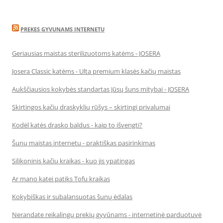
PREKES GYVUNAMS INTERNETU
Geriausias maistas sterilizuotoms katėms - JOSERA
Josera Classic katėms - Ulta premium klasės kačių maistas
Aukščiausios kokybės standartas Jūsų šuns mitybai - JOSERA
Skirtingos kačių draskyklių rūšys – skirtingi privalumai
Kodėl katės drasko baldus - kaip to išvengti?
Šunų maistas internetu - praktiškas pasirinkimas
Silikoninis kačių kraikas - kuo jis ypatingas
Ar mano katei patiks Tofu kraikas
Kokybiškas ir subalansuotas šunų ėdalas
Nerandate reikalingų prekių gyvūnams - internetinė parduotuvė