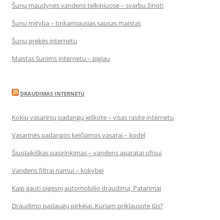
Šunų maudynės vandens telkiniuose – svarbu žinoti
Šunų mityba – tinkamiausias sausas maistas
Šunų prekės internetu
Maistas šunims internetu – pigiau
DRAUDIMAS INTERNETU
Kokių vasarinių padangų ieškote – visas rasite internetu
Vasarinės padangos keičiamos vasarai – kodėl
Šiuolaikiškas pasirinkimas – vandens aparatai ofisui
Vandens filtrai namui – kokybei
Kaip gauti pigesnį automobilio draudimą. Patarimai
Draudimo paslaugų pirkėjai. Kuriam priklausote Jūs?