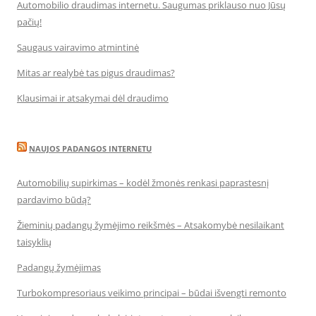
Automobilio draudimas internetu. Saugumas priklauso nuo Jūsų
pačių!
Saugaus vairavimo atmintinė
Mitas ar realybė tas pigus draudimas?
Klausimai ir atsakymai dėl draudimo
NAUJOS PADANGOS INTERNETU
Automobilių supirkimas – kodėl žmonės renkasi paprastesnį
pardavimo būdą?
Žieminių padangų žymėjimo reikšmės – Atsakomybė nesilaikant
taisyklių
Padangų žymėjimas
Turbokompresoriaus veikimo principai – būdai išvengti remonto