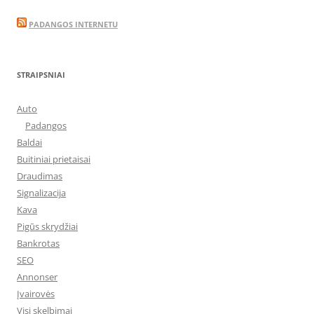
PADANGOS INTERNETU
STRAIPSNIAI
Auto
Padangos
Baldai
Buitiniai prietaisai
Draudimas
Signalizacija
Kava
Pigūs skrydžiai
Bankrotas
SEO
Annonser
Įvairovės
Visi skelbimai