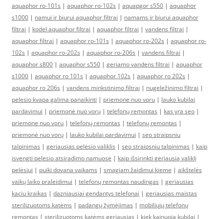
aquaphor ro-101s
|
aquaphor ro-102s
|
aquapgor s550
|
aquaphor
s1000
|
namui ir biurui aquaphor filtrai
|
namams ir biurui aquaphor
filtrai
|
kodel aquaphor filtrai
|
aquaphor filtrai
|
vandens filtrai
|
aquaphor filtrai
|
aquaphor ro-101s
|
aquaphor ro-202s
|
aquaphor ro-
102s
|
aquaphor ro-202s
|
aquaphor ro-206s
|
vandens filtrai
|
aquaphor s800
|
aquaphor s550
|
geriamo vandens filtrai
|
aquaphor
s1000
|
aquaphor ro 101s
|
aquaphor 102s
|
aquaphor ro 202s
|
aquaphor ro 206s
|
vandens minkstinimo filtrai
|
nugeležinimo filtrai
|
pelesio kvapa galima panaikinti
|
priemone nuo voru
|
lauko kubilai
pardavimui
|
priemonė nuo vorų
|
telefonų remontas
|
kas yra seo
|
priemone nuo voru
|
telefonų remontas
|
telefonų remontas
|
priemonė nuo vorų
|
lauko kubilai pardavimui
|
seo straipsniu
talpinimas
|
geriausias pelėsio valiklis
|
seo straipsniu talpinimas
|
kaip
isvengti pelesio atsiradimo namuose
|
kaip išsirinkti geriausią valiklį
pelėsiui
|
puiki dovana vaikams
|
smagiam žaidimui kieme
|
aikštelės
vaikų laiko praleidimui
|
telefonų remontas naudingas
|
geriausias
kaciu kraikas
|
dazniausiai gendantys telefonai
|
geriausias maistas
sterilizuotoms katėms
|
padangų žymėjimas
|
mobiliųjų telefonų
remontas
|
sterilizuotoms katėms geriausias
|
kiek kainuoja kubilai
|