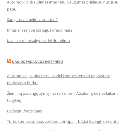
Automobilio draudimas internetu. Saugumas priklauso nuo Jūsų
pačių!
Saugaus vairavimo atmintinė
Mitas ar realybė tas pigus draudimas?
Klausimai ir atsakymai dėl draudimo
NAUJOS PADANGOS INTERNETU
Automobilių supirkimas – kodėl žmonės renkasi paprastesnį
pardavimo būdą?
Žieminių padangų žymėjimo reikšmės – Atsakomybė nesilaikant
taisyklių
Padangų žymėjimas
Turbokompresoriaus veikimo principai – būdai išvengti remonto