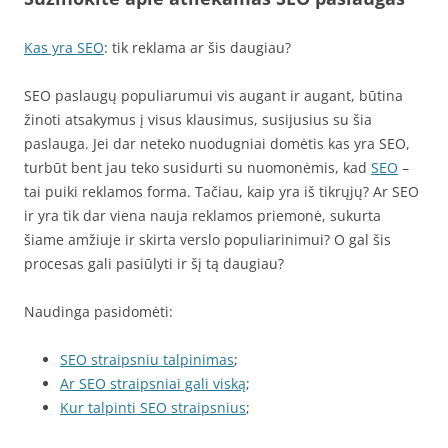
Kas yra SEO
: tik reklama ar šis daugiau?
SEO paslaugų populiarumui vis augant ir augant, būtina
žinoti atsakymus į visus klausimus, susijusius su šia
paslauga. Jei dar neteko nuodugniai domėtis kas yra SEO,
turbūt bent jau teko susidurti su nuomonėmis, kad
SEO
–
tai puiki reklamos forma. Tačiau, kaip yra iš tikrųjų? Ar SEO
ir yra tik dar viena nauja reklamos priemonė, sukurta
šiame amžiuje ir skirta verslo populiarinimui? O gal šis
procesas gali pasiūlyti ir šį tą daugiau?
Naudinga pasidomėti:
SEO straipsniu talpinimas
;
Ar SEO straipsniai gali viską
;
Kur talpinti SEO straipsnius
;