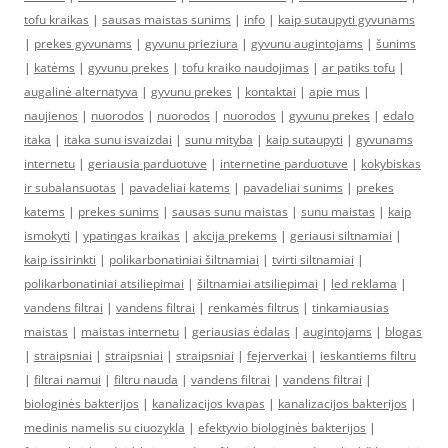
tofu kraikas
|
sausas maistas sunims
|
info
|
kaip sutaupyti gyvunams
|
prekes gyvunams
|
gyvunu prieziura
|
gyvunu augintojams
|
šunims
|
katėms
|
gyvunu prekes
|
tofu kraiko naudojimas
|
ar patiks tofu
|
augalinė alternatyva
|
gyvunu prekes
|
kontaktai
|
apie mus
|
naujienos
|
nuorodos
|
nuorodos
|
nuorodos
|
gyvunu prekes
|
edalo
itaka
|
itaka sunu isvaizdai
|
sunu mityba
|
kaip sutaupyti
|
gyvunams
internetu
|
geriausia parduotuve
|
internetine parduotuve
|
kokybiskas
ir subalansuotas
|
pavadeliai katems
|
pavadeliai sunims
|
prekes
katems
|
prekes sunims
|
sausas sunu maistas
|
sunu maistas
|
kaip
ismokyti
|
ypatingas kraikas
|
akcija prekems
|
geriausi siltnamiai
|
kaip issirinkti
|
polikarbonatiniai šiltnamiai
|
tvirti siltnamiai
|
polikarbonatiniai atsiliepimai
|
šiltnamiai atsiliepimai
|
led reklama
|
vandens filtrai
|
vandens filtrai
|
renkamės filtrus
|
tinkamiausias
maistas
|
maistas internetu
|
geriausias ėdalas
|
augintojams
|
blogas
|
straipsniai
|
straipsniai
|
straipsniai
|
fejerverkai
|
ieskantiems filtru
|
filtrai namui
|
filtru nauda
|
vandens filtrai
|
vandens filtrai
|
biologinės bakterijos
|
kanalizacijos kvapas
|
kanalizacijos bakterijos
|
medinis namelis su ciuozykla
|
efektyvio biologinės bakterijos
|