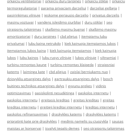
orkaiciu ventiliatoriai
|
orkaiciu duru tarpines
|
orkaiciu stiklai
|
orkaiciu
termoreguliatoriai
|
parama privaciam darzeliui
|
darzeliai gelbeja
|
pasirinkimas vilniuje
|
ieskome geriausio darzelio
|
privatus darzelis
|
masinu voztuvai
|
vandens isleidimo siurbliai
|
duru stiklai
|
seo
straipsniu talpinimas
|
skalbimo masinu bugnai
|
skalbimo masinu
amortizatoriai
|
duru tarpines
|
cbd aliejus
|
itempiamu lubu
privalumai
|
lubu kaina netrukdo
|
kiek kainuoja itempiamos lubos
|
itempiamos lubos kaina
|
kiek kainuoja itempiamos
|
kiek kainuoja
lubos
|
lubu kainos
|
lubu rusys vilniuje
|
lubos vilniuje
|
siltnamiai
|
turbinu remontas kaune
|
turbinu remontas klaipeda
|
straipsniai
katems
|
laiminga kate
|
cbd aliejus
|
zaislai berniukams nuo
|
dziovykliu atsargines dalys
|
gartraukiu atsargines dalys
|
bosch
buitines technikos atsargines dalys
|
gyvunu prekes
|
vidinis
optimizavimas
|
pasiskolinti nesudėtinga
|
paskolos internetu
|
paskolos internetu
|
greitasis kreditas
|
greitas kreditas
|
greitas
kreditas internetu
|
greitieji kreditai internetu
|
kreditas internetu
|
paskolos refinansavimas
|
draskykles katems
|
draskykles katems
|
pripratinti kate prie draskykles
|
medinis namelis su ciuozykla
|
sausas
maistas ar konservai
|
isvalyti tepalo demes
|
seo straipsniu talpinimas