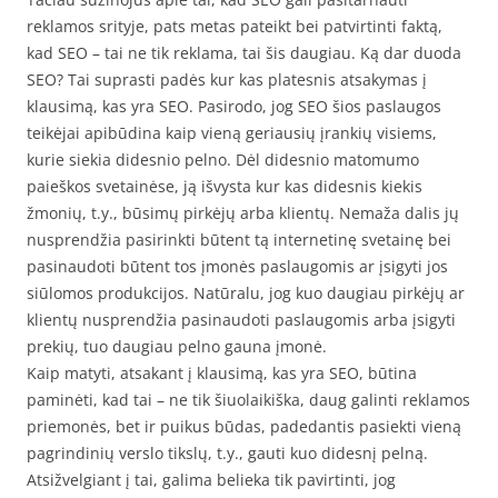
reklamos srityje, pats metas pateikt bei patvirtinti faktą,
kad SEO – tai ne tik reklama, tai šis daugiau. Ką dar duoda
SEO? Tai suprasti padės kur kas platesnis atsakymas į
klausimą, kas yra SEO. Pasirodo, jog SEO šios paslaugos
teikėjai apibūdina kaip vieną geriausių įrankių visiems,
kurie siekia didesnio pelno. Dėl didesnio matomumo
paieškos svetainėse, ją išvysta kur kas didesnis kiekis
žmonių, t.y., būsimų pirkėjų arba klientų. Nemaža dalis jų
nusprendžia pasirinkti būtent tą internetinę svetainę bei
pasinaudoti būtent tos įmonės paslaugomis ar įsigyti jos
siūlomos produkcijos. Natūralu, jog kuo daugiau pirkėjų ar
klientų nusprendžia pasinaudoti paslaugomis arba įsigyti
prekių, tuo daugiau pelno gauna įmonė.
Kaip matyti, atsakant į klausimą, kas yra SEO, būtina
paminėti, kad tai – ne tik šiuolaikiška, daug galinti reklamos
priemonės, bet ir puikus būdas, padedantis pasiekti vieną
pagrindinių verslo tikslų, t.y., gauti kuo didesnį pelną.
Atsižvelgiant į tai, galima belieka tik pavirtinti, jog