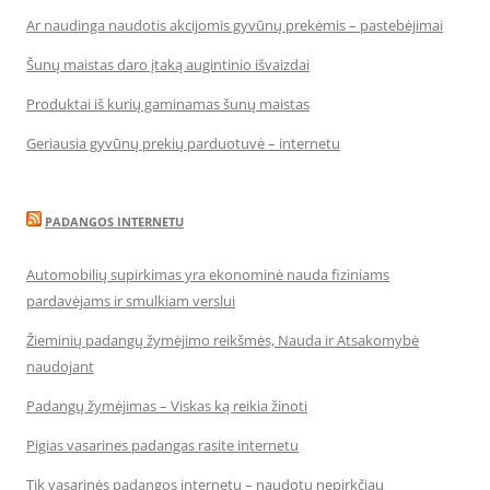
Ar naudinga naudotis akcijomis gyvūnų prekėmis – pastebėjimai
Šunų maistas daro įtaką augintinio išvaizdai
Produktai iš kurių gaminamas šunų maistas
Geriausia gyvūnų prekių parduotuvė – internetu
PADANGOS INTERNETU
Automobilių supirkimas yra ekonominė nauda fiziniams
pardavėjams ir smulkiam verslui
Žieminių padangų žymėjimo reikšmės, Nauda ir Atsakomybė
naudojant
Padangų žymėjimas – Viskas ką reikia žinoti
Pigias vasarines padangas rasite internetu
Tik vasarinės padangos internetu – naudotų nepirkčiau