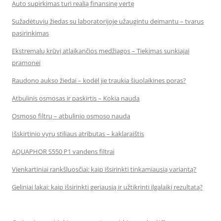
Auto supirkimas turi realią finansinę vertę
Sužadėtuvių žiedas su laboratorijoje užaugintu deimantu – tvarus
pasirinkimas
Ekstremalų krūvį atlaikančios medžiagos – Tiekimas sunkiajai
pramonei
Raudono aukso žiedai – kodėl jie traukia šiuolaikines poras?
Atbulinis osmosas ir paskirtis – Kokia nauda
Osmoso filtrų – atbulinio osmoso nauda
Išskirtinio vyrų stiliaus atributas – kaklaraištis
AQUAPHOR S550 P1 vandens filtrai
Vienkartiniai rankšluosčiai: kaip išsirinkti tinkamiausią variantą?
Geliniai lakai: kaip išsirinkti geriausią ir užtikrinti ilgalaikį rezultatą?