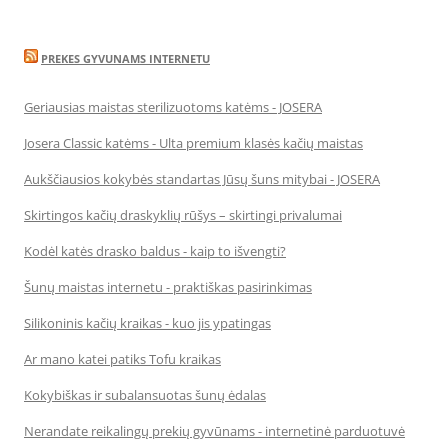
PREKES GYVUNAMS INTERNETU
Geriausias maistas sterilizuotoms katėms - JOSERA
Josera Classic katėms - Ulta premium klasės kačių maistas
Aukščiausios kokybės standartas Jūsų šuns mitybai - JOSERA
Skirtingos kačių draskyklių rūšys – skirtingi privalumai
Kodėl katės drasko baldus - kaip to išvengti?
Šunų maistas internetu - praktiškas pasirinkimas
Silikoninis kačių kraikas - kuo jis ypatingas
Ar mano katei patiks Tofu kraikas
Kokybiškas ir subalansuotas šunų ėdalas
Nerandate reikalingų prekių gyvūnams - internetinė parduotuvė