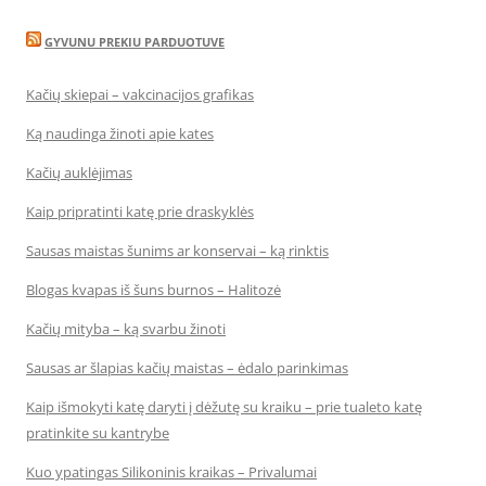
GYVUNU PREKIU PARDUOTUVE
Kačių skiepai – vakcinacijos grafikas
Ką naudinga žinoti apie kates
Kačių auklėjimas
Kaip pripratinti katę prie draskyklės
Sausas maistas šunims ar konservai – ką rinktis
Blogas kvapas iš šuns burnos – Halitozė
Kačių mityba – ką svarbu žinoti
Sausas ar šlapias kačių maistas – ėdalo parinkimas
Kaip išmokyti katę daryti į dėžutę su kraiku – prie tualeto katę
pratinkite su kantrybe
Kuo ypatingas Silikoninis kraikas – Privalumai