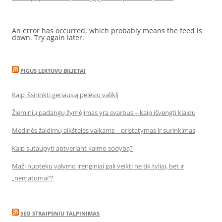
An error has occurred, which probably means the feed is
down. Try again later.
PIGUS LEKTUVU BILIETAI
Kaip išsirinkti geriausią pelėsio valiklį
Žieminių padangų žymėjimas yra svarbus – kaip išvengti klaidų
Medinės žaidimų aikštelės vaikams – pristatymas ir surinkimas
Kaip sutaupyti aptveriant kaimo sodybą?
Maži nuotekų valymo įrenginiai gali veikti ne tik tyliai, bet ir
„nematomai‘‘?
SEO STRAIPSNIU TALPINIMAS