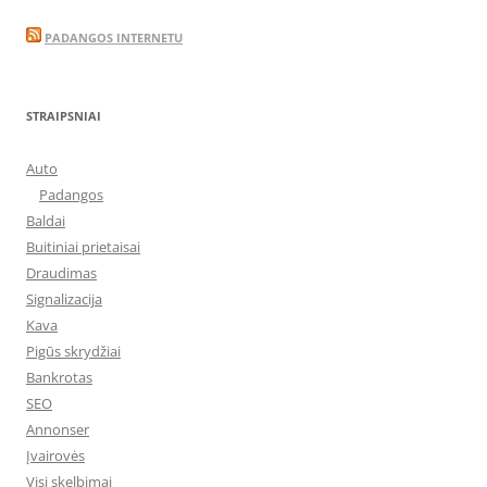
PADANGOS INTERNETU
STRAIPSNIAI
Auto
Padangos
Baldai
Buitiniai prietaisai
Draudimas
Signalizacija
Kava
Pigūs skrydžiai
Bankrotas
SEO
Annonser
Įvairovės
Visi skelbimai