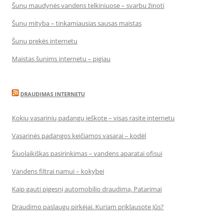
Šunų maudynės vandens telkiniuose – svarbu žinoti
Šunų mityba – tinkamiausias sausas maistas
Šunų prekės internetu
Maistas šunims internetu – pigiau
DRAUDIMAS INTERNETU
Kokių vasarinių padangų ieškote – visas rasite internetu
Vasarinės padangos keičiamos vasarai – kodėl
Šiuolaikiškas pasirinkimas – vandens aparatai ofisui
Vandens filtrai namui – kokybei
Kaip gauti pigesnį automobilio draudimą. Patarimai
Draudimo paslaugų pirkėjai. Kuriam priklausote Jūs?