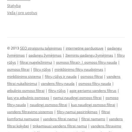
Statyba
Veža į oro uostus
© 2013
SEO straipsniu talpinimas
|
internetine parduotuve
|
padangų
žymėjimas
|
padangų žymėjimas
|
žieminių padangų žymėjimas
|
filtrų
rūšys
|
filtrai nugeležinimui
|
osmoso filtrai> |
osmoso filtrų nauda
|
osmoso filtrai
|
filtrų rūšys
|
minkštinimo filtrų naudojimas
|
minkštinimo sistema
|
filtrų rūšys ir nauda
|
osmoso filtrai
|
vandens
filtrai nukalkinimui
|
vandens filtrų nauda
|
osmoso filtrų nauda
|
atbulinio osmoso filtrai
|
filtrų rūšys
|
apie geriamo vandens filtrus
|
kas yra atbulinis osmosas
|
namui naudingi osmoso filtrai
|
osmoso
filtrų nauda
|
naudingi osmoso filtrai
|
kuo naudingi osmoso filtrai
|
vandens filtravimo sistemos
|
filtrų namui pasirinkimas
|
filtrai
komfortui namuose
|
vandens filtrai namui
|
filtrai namams
|
vandens
filtrai kokybei
|
tinkamiausi vandens filtrai namui
|
vandens filtravimo