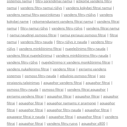
sistemos namui
|
filtrų sprendimai namui
|
ieškome vandens filtrų
namui
|
vandens filtrų namui rūšys
|
vandens kokybei filtrai namui
|
vandens namui filtrų pasirinkimas
|
vandens filtrų rtūšys
|
vandens
kokybei name
|
rekomenduojami vandens filtrai namui
|
vandens filtrai
namui
|
filtrų namui rūšys
|
vandens filtrų rūšys
|
vandens filtrai namui
|
namui naudingi osmoso filtrai
|
namui geriausi osmoso filtrai
|
filtrai
namui
|
vandens filtrų nauda
|
filtrų rūšys ir nauda
|
vandens filtrų
rūšys
|
vandens minkštinimo filtrai
|
nugeležinimo filtrų nauda
|
vandens filtrai nugeležinimui
|
vandens minkštinimo filtrų nauda
|
vandens filtrų rūšys
|
nugeležinimo ir vandens monkštinimo filtrai
|
vandens nukalkinimo filtrai
|
vandens filtrai
|
geriamo vandens
sistemos
|
osmoso filtrų nauda
|
atbulinio osmoso filtrai
|
seo
straipsniu talpinimas
|
aquaphor vandens filtrai
|
aquaphor filtrai
|
osmoso filtrų nauda
|
osmoso filtrai
|
vandens filtrai aquaphor
|
geriamo vandens filtrai
|
aquaphor filtrai
|
aquaphor filtrai
|
aquaphor
filtrai
|
aquaphor filtrai
|
aquaphor namams ir pramonei
|
aquaphor
filtrai
|
aquaphor filtrai
|
aquaphor filtrų nauda
|
aquaphor filtrai
|
aquapgor filtrai ir nauda
|
aquaphor filtrai
|
aquaphor filtrai
|
vandens
filtrai
|
aquaphor filtrai
|
vandens filtru rusys
|
aquaphor s800
|