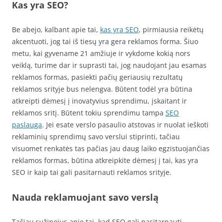
Kas yra SEO?
Be abejo, kalbant apie tai,
kas yra SEO
, pirmiausia reikėtų
akcentuoti, jog tai iš tiesų yra gera reklamos forma. Šiuo
metu, kai gyvename 21 amžiuje ir vykdome kokią nors
veiklą, turime dar ir suprasti tai, jog naudojant jau esamas
reklamos formas, pasiekti pačių geriausių rezultatų
reklamos srityje bus nelengva. Būtent todėl yra būtina
atkreipti dėmesį į inovatyvius sprendimu, įskaitant ir
reklamos sritį. Būtent tokiu sprendimu tampa
SEO
paslauga
. Jei esate verslo pasaulio atstovas ir nuolat ieškoti
reklaminių sprendimų savo verslui stiprinti, tačiau
visuomet renkatės tas pačias jau daug laiko egzistuojančias
reklamos formas, būtina atkreipkite dėmesį į tai, kas yra
SEO ir kaip tai gali pasitarnauti reklamos srityje.
Nauda reklamuojant savo verslą
Tačiau sužinojus apie tai, kad SEO gali pasitarnauti