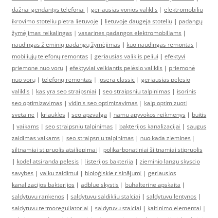
dažnai gendantys telefonai
|
geriausias vonios valiklis
|
elektromobiliu
ikrovimo stoteliu pletra lietuvoje
|
lietuvoje daugeja stoteliu
|
padangų
žymėjimas reikalingas
|
vasarinės padangos elektromobiliams
|
naudingas žieminių padangų žymėjimas
|
kuo naudingas remontas
|
mobiliųjų telefonų remontas
|
geriausias valiklis peliui
|
efektyvi
priemone nuo voru
|
efektyviai veikiantis pelėsio valiklis
|
priemonė
nuo vorų
|
telefonų remontas
|
josera classic
|
geriausias pelesio
valiklis
|
kas yra seo straipsniai
|
seo straipsniu talpinimas
|
isorinis
seo optimizavimas
|
vidinis seo optimizavimas
|
kaip optimizuoti
svetaine
|
kriaukles
|
seo apzvalga
|
namu apyvokos reikmenys
|
buitis
|
vaikams
|
seo straipsniu talpinimas
|
bakterijos kanalizacijai
|
saugus
zaidimas vaikams
|
seo straipsniu talpinimas
|
nuo kada ziemines
|
siltnamiai stipruolis atsiliepimai
|
polikarbonatiniai šiltnamiai stipruolis
|
kodel atsiranda pelesis
|
listerijos bakterija
|
zieminio langu skyscio
savybes
|
vaiku zaidimui
|
bioloģiskie risinājumi
|
geriausios
kanalizacijos bakterijos
|
adblue skystis
|
buhalterine apskaita
|
saldytuvu rankenos
|
saldytuvu saldikliu stalciai
|
saldytuvu lentynos
|
saldytuvu termoreguliatoriai
|
saldytuvu stalciai
|
kaitinimo elementai
|