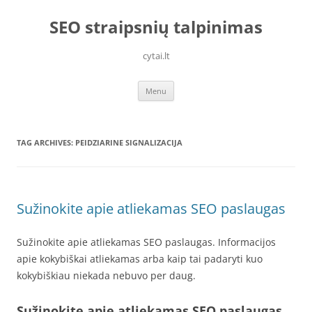
Skip
to
SEO straipsnių talpinimas
content
cytai.lt
Menu
TAG ARCHIVES:
PEIDZIARINE SIGNALIZACIJA
Sužinokite apie atliekamas SEO paslaugas
Sužinokite apie atliekamas SEO paslaugas. Informacijos
apie kokybiškai atliekamas arba kaip tai padaryti kuo
kokybiškiau niekada nebuvo per daug.
Sužinokite apie atliekamas SEO paslaugas