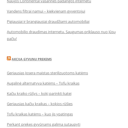
Naujos Continental vasarinės padangos internetu
Vandens filtrai namui – kiekvienam gyventojui
Pigiausiai ir brangiausiai draudžiami automobiliai
Automobilio draudimas internetu. Saugumas priklauso nuo Jūsų
pačių!
AKCIJA GYVUNU PREKEMS
Geriausias Josera maistas sterilizuotoms katėms
Augalinė alternatyva katėms – Tofu kraikas
Kačių kraiko rūšys – kokį parinkti katei
Geriausias kačių kraikas – kokios rūšies
Tofu kraikas katėms – kuo jis ypatingas
Perkant prekes gyvūnams galima sutaupyti