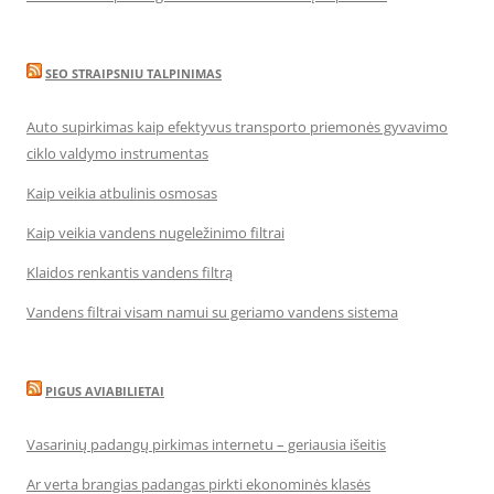
SEO STRAIPSNIU TALPINIMAS
Auto supirkimas kaip efektyvus transporto priemonės gyvavimo
ciklo valdymo instrumentas
Kaip veikia atbulinis osmosas
Kaip veikia vandens nugeležinimo filtrai
Klaidos renkantis vandens filtrą
Vandens filtrai visam namui su geriamo vandens sistema
PIGUS AVIABILIETAI
Vasarinių padangų pirkimas internetu – geriausia išeitis
Ar verta brangias padangas pirkti ekonominės klasės