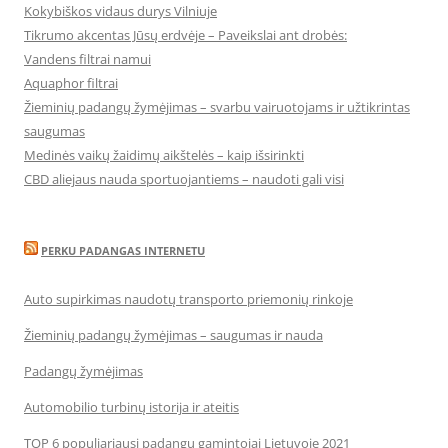
Kokybiškos vidaus durys Vilniuje
Tikrumo akcentas Jūsų erdvėje – Paveikslai ant drobės:
Vandens filtrai namui
Aquaphor filtrai
Žieminių padangų žymėjimas – svarbu vairuotojams ir užtikrintas
saugumas
Medinės vaikų žaidimų aikštelės – kaip išsirinkti
CBD aliejaus nauda sportuojantiems – naudoti gali visi
PERKU PADANGAS INTERNETU
Auto supirkimas naudotų transporto priemonių rinkoje
Žieminių padangų žymėjimas – saugumas ir nauda
Padangų žymėjimas
Automobilio turbinų istorija ir ateitis
TOP 6 populiariausi padangų gamintojai Lietuvoje 2021