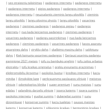
|
seo straipsniu talpinimas
|
padangos internetu
|
padangos internetu
|
padangos internetu
|
pigios padangos
|
padangos internetu
|
padangos internetu
|
neuzsalantis zieminis langu ploviklis
|
zieminis
langu ploviklis
|
langu plovimo skystis
|
langu ploviklis
|
vasarines
padangos
|
ziemines padangos
|
padangos pigiau
|
padangos
internetu
|
nuo kada keiciamos padangos
|
ziemines padangos
|
vasarines padangos
|
padangu pasirinkimas
|
nuo kada keiciamos
padangos
|
ziemines padangos
|
vasarines padangos
|
kavos aparatu
atsargines dalys
|
viryklių dalys
|
skalbimo masinu dalys
|
saldytuvu
dalys
|
Kiek kainuoja vasarines padangos
|
Geriausi asariniu padangu
gamintojai 2021 metais
|
tofu su bambuko anglimi
|
tofu zalios arbatos
ekstraktu
|
tofu kraikas originalus
|
prekiu gyvunams grazinimas
|
elektromobiliu ikrovimui
|
paskolos bustui
|
kreditas internetu
|
kaciu
mityba
|
išmokykite katę
|
perkraustymo paslaugos vilniuje
|
meistras
vilniuje
|
odontologijos klinika
|
super premium
|
sunu maistas
|
sunu
edalas
|
valandinis darzelis vilniuje
|
josera katems
|
josera sunims
|
paskolos internetu
|
guoliai sunims
|
dubeneliai sunims
|
sunu
dziovintuvai
|
konservai sunims
|
kaciu tualetas
|
sausas maistas
katems
|
konservai katems
|
silikoninis kraikas
|
bentonitinis kraikas
|