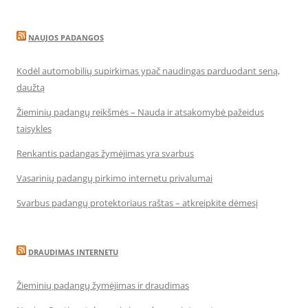
NAUJOS PADANGOS
Kodėl automobilių supirkimas ypač naudingas parduodant seną,
daužtą
Žieminių padangų reikšmės – Nauda ir atsakomybė pažeidus
taisykles
Renkantis padangas žymėjimas yra svarbus
Vasarinių padangų pirkimo internetu privalumai
Svarbus padangų protektoriaus raštas – atkreipkite dėmesį
DRAUDIMAS INTERNETU
Žieminių padangų žymėjimas ir draudimas