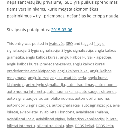
nepaisant visų šių privalumų, SEO yra puikus sprendimas
tiems verslininkams, kurie mėgsta ekonomiškus
pasirinkimus – t.y., priemones, nešančias keleriopą naudą.
Straipsnis patalpintas:
2015-03-06
This entry was posted in
Įvairovės
,
SEO
and tagged
1 lygio
signalizacija
,
2 lygio signalizacija
,
3 lygio signalizacija
,
anglu kalbos
gramatika
,
anglu kalbos kursai
,
anglu kalbos kursai klaipedoje
,
anglu kalbos kursai pradedantiesiems
,
anglu kalbos kursai
pradedantiesiems klaipedoje
,
anglu kalbos laikai
,
anglu kalbos
mokymasis
,
anglu kursai
,
anglu kursai klaipeda
,
anglu kursai
klaipedoje
,
antro lygio signalizacija
,
auto draudimas
,
auto nuoma
,
auto nuoma internetu
,
auto nuoma kaina
,
auto saugos sistemos
,
auto signalizacijos
,
automobilio nuoma
,
automobiliu nuoma
,
automobiliu signalizacijos
,
autosignalizacija
,
autosignalizacijos
,
avia
bilietai
,
aviabilietai
,
aviabilietai i londona
,
aviabilietai i milana
,
aviabilietai i osla
,
aviabilietai pigiau
,
bakterijos kanalizacijai
,
bilietai
,
bilietai internetu
,
bilietai traukiniu
,
blog
,
DFDS keltai
,
DFDS keltu