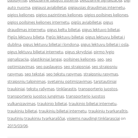
pasiulymai
,
peidziarine saugos sistema
,
peidziarine signalizacija
,
pigi
auto nuoma
,
pigiausi aviabilietai
,
pigiausias draudimas internetu
,
pigios keliones
,
pigios pazintines keliones
,
pigios poilsines keliones
,
pigios poilsines keliones internetu
,
pigūs aviabilietai
,
pigus
draudimas internetu
,
pigus keltu bilietai
,
pigus lektuvo bilietai
,
Pigūs lėktuvų bilieta
,
Pigūs lėktuvų bilietai
,
pigus lektuvu bilietai i
dublina
,
pigus lektuvu bilietai i londona
,
pigus lektuvu bilietai i osla
,
pigus lektuvu bilietai internetu
,
pigus skrydziai
,
pirmo lygio
signalizacija
,
plastikiniai langai
,
poilsines keliones
,
seo
,
seo
optimizavimas
,
seo paslaugos
,
seo straipsniai
,
seo straipsniu
rasymas
,
seo tekstai
,
seo tekstu rasymas
,
straipsniu rasymas
,
straipsniu talpinimas
,
svetainiu optimizavimas
,
tarptautiniai
traukiniai
,
tekstų rašymas
,
tinklarastis
,
transporterio juostos
,
transporterio juostos jungimas
,
transporterio juostos
vulkanizavimas
,
traukinio bilietai
,
traukinio bilietai internetu
,
traukiniu bilietai
,
traukiniu bilietai internetu
,
traukinių tvarkaraštis
,
trautinių traukinių tvarkaraščiai
,
visiems naudingi tinklarasciai
on
2015/03/06
.