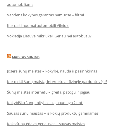
automobiliams
Vandens kokybės garantas namuose – filtrai
Kur rasti nuomai automobilį Vilniuje
Vokietija Lietuva mikriukai. Geriau nei autobusu?
MAISTAS SUNIMS
Josera šunų maistas – kokybė, nauda ir pasirinkimas
Kur pirkti šunų maistą: internetu ar fizinėje parduotuvėje?
Šunų maistas internetu – greita, patogu ir pigiau
Kokybiška šunų mityba – ką naudinga žinoti
Sausas šunų maistas – iš kokių produktų gaminamas
Koks šunų ėdalas geriausias – sausas maistas