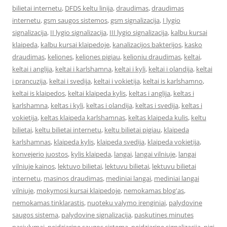
bilietai internetu
,
DFDS keltu linija
,
draudimas
,
draudimas
internetu
,
gsm saugos sistemos
,
gsm signalizacija
,
I lygio
signalizacija
,
II lygio signalizacija
,
III lygio signalizacija
,
kalbu kursai
klaipeda
,
kalbu kursai klaipedoje
,
kanalizacijos bakterijos
,
kasko
draudimas
,
keliones
,
keliones pigiau
,
kelioniu draudimas
,
keltai
,
keltai i anglija
,
keltai i karlshamna
,
keltai i kyli
,
keltai i olandija
,
keltai
i prancuzija
,
keltai i svedija
,
keltai i vokietija
,
keltai is karlshamno
,
keltai is klaipedos
,
keltai klaipeda kylis
,
keltas i anglija
,
keltas i
karlshamna
,
keltas i kyli
,
keltas i olandija
,
keltas i svedija
,
keltas i
vokietija
,
keltas klaipeda karlshamnas
,
keltas klaipeda kulis
,
keltu
bilietai
,
keltu bilietai internetu
,
keltu bilietai pigiau
,
klaipeda
karlshamnas
,
klaipeda kylis
,
klaipeda svedija
,
klaipeda vokietija
,
konvejerio juostos
,
kylis klaipeda
,
langai
,
langai vilniuje
,
langai
vilniuje kainos
,
lektuvo bilietai
,
lektuvu bilietai
,
lektuvu bilietai
internetu
,
masinos draudimas
,
mediniai langai
,
mediniai langai
vilniuje
,
mokymosi kursai klaipedoje
,
nemokamas blog'as
,
nemokamas tinklarastis
,
nuoteku valymo irenginiai
,
palydovine
saugos sistema
,
palydovine signalizacija
,
paskutines minutes