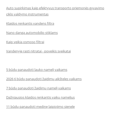
Auto supirkimas kaip efektyvus transporto priemonės gyvavimo
ciklo valdymo instrumentas
Klaidos renkantis vandens filtrą
Nano danga automobilio stiklams
Kaip veikia osmoso filtrai
Vandenyje rasti nitratai - poveikis sveikatai
5 būdų panaudoti lauko namelį vaikams
2026 6 būdų panaudoti žaidimų aikšteles vaikams
7 būdų panaudoti žaidimų namelį vaikams
Dažniausios klaidos renkantis vaikų namelius
11 būdų panaudoti medinę laipiojimo sienelę