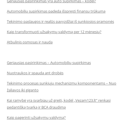
Geriausias pasirinkimas yra auto supirkimas – kodėl?
Automobilių supirkimas padeda išspręsti finansų trūkumą
Tekinimo paslaugos ir realūs pavyzdžiai iš sunkiosios pramonės
Kaip transformuoti užsakymų valdymą per 12 mėnesių?
Atbulinis osmosas ir nauda
Geriausias pasirinkimas – Automobilių supirkimas
Nuotraukos ir spauda ant drobės
Tekinimo procesas sunkiųjų mechanizmų komponentams – Nuo
žaliavos iki giganto
Kai ramybė yra svarbiau už greitį, kodėl „Vezam123.lt“ renkasi
pedantišką tvarką ir BCA draudimą
Kaip pagerinti užsakymų valdymą?