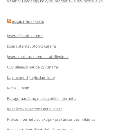
Vasarinių padangų kokybė internetu – sutaupoma laiko
AUGINTINIU PREKES
Josera Classic katėms
Josera sterilizuotoms katėms
Josera maistas katėms – atsiliepimai
CBD aliejaus nauda gyvūnams
Ką dovanoti įsigijusiam katę
ROYAL Canin
Patogumas šunų maistą pirkti internetu
Koks kraikas katėms geriausias?
Prekės internetu su akcija – praktiškas pasirinkimas
Įtaka keturkojų išvaizdai – šunų ėdalas