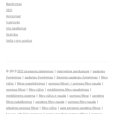
Bankrotas
SEO
Annonser
Įvairovės
Visi skelbimai
Statyba
Veža į oro uostus
© 2013
SEO straipsniu talpinimas
|
internetine parduotuve
|
padangų
žymėjimas
|
padangų žymėjimas
|
žieminių padangų žymėjimas
|
filtrų
rūšys
|
filtrai nugeležinimui
|
osmoso filtrai> |
osmoso filtrų nauda
|
osmoso filtrai
|
filtrų rūšys
|
minkštinimo filtrų naudojimas
|
minkštinimo sistema
|
filtrų rūšys ir nauda
|
osmoso filtrai
|
vandens
filtrai nukalkinimui
|
vandens filtrų nauda
|
osmoso filtrų nauda
|
atbulinio osmoso filtrai
|
filtrų rūšys
|
apie geriamo vandens filtrus
|
kas yra atbulinis osmosas
|
namui naudingi osmoso filtrai
|
osmoso