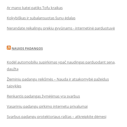
Ar mano katei patiks Tofu kraikas
Kokybiškas ir subalansuotas šunų ėdalas
Nerandate reikalingų prekių gyvūnams - internetinė parduotuvė
NAUJOS PADANGOS
Kodėl automobilių supirkimas ypač naudingas parduodant seną,
daužtą
Žieminių padangų reikšmės – Nauda ir atsakomybė pažeidus
taisykles
Renkantis padangas žymėjimas yra svarbus
Vasarinių padangų pirkimo internetu privalumai
Svarbus padangų protektoriaus raštas – atkreipkite dėmesį