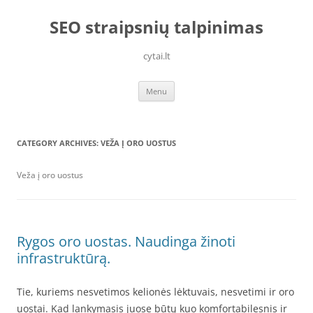
Skip
to
SEO straipsnių talpinimas
content
cytai.lt
Menu
CATEGORY ARCHIVES:
VEŽA Į ORO UOSTUS
Veža į oro uostus
Rygos oro uostas. Naudinga žinoti
infrastruktūrą.
Tie, kuriems nesvetimos kelionės lėktuvais, nesvetimi ir oro
uostai. Kad lankymasis juose būtų kuo komfortabilesnis ir