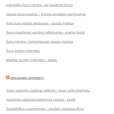
Kokybiška šunų mityba – ką naudinga žinoti
Sausas šunų maistas – iš kokių produktų gaminamas
Koks šunų ėdalas geriausias – sausas maistas
Šunų maudynės vandens telkiniuose – svarbu žinoti
Šunų mityba – tinkamiausias sausas maistas
Šunų prekės internetu
Maistas šunims internetu – pigiau
DRAUDIMAS INTERNETU
Kokių vasarinių padangų ieškote – visas rasite internetu
Vasarinės padangos keičiamos vasarai – kodėl
Šiuolaikiškas pasirinkimas – vandens aparatai ofisui