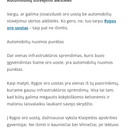
Automobilių stovėjimo aikštelės
Vargu, ar galima įsivaizduoti oro uostą be automobilių
stovėjimui skirtos aikštelės. Ko gero, ne, tuo tarpu
Rygos
oro uostas
– taip pat ne išimtis.
Automobilių nuomos punktas
Dar vienas infrastruktūros sprendimas, kuris buvo
įgyvendintas šiame oro uoste, yra automobilių nuomos
punktas.
Kaip matyti, Rygos oro uostas yra vienas iš tų pasirinkimų,
kuriame gausu infrastruktūros sprendimų. Visa tai tam,
kad būtų galima mėgautis kokybiškomis kelionėmis ir
maloniu laisvalaikiu laukiant savojo skrydžio.
Į Rygos oro uostą, dažniausiai vyksta Klaipėdos apskrities
gyventojai. Ne išimti ir kauniečiai bei Vilniečiai, jei lėktuvo