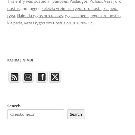
This entry was posted in
Įvairovės
,
Paslaugos
,
Poilsiui
,
Veža į oro
uostus
and tagged
keleiviu vezimas i rygos oro uosta
,
klaipeda
ryga
,
klaipeda rygos oro uostas
,
ryga klaipeda
,
rygos oro uostas
klaipeda
,
veza i rygos oro uostus
on
2018/09/17
.
PASIDALINIMUI
Search
Search