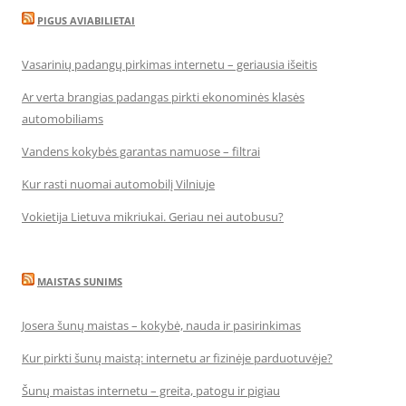
PIGUS AVIABILIETAI
Vasarinių padangų pirkimas internetu – geriausia išeitis
Ar verta brangias padangas pirkti ekonominės klasės
automobiliams
Vandens kokybės garantas namuose – filtrai
Kur rasti nuomai automobilį Vilniuje
Vokietija Lietuva mikriukai. Geriau nei autobusu?
MAISTAS SUNIMS
Josera šunų maistas – kokybė, nauda ir pasirinkimas
Kur pirkti šunų maistą: internetu ar fizinėje parduotuvėje?
Šunų maistas internetu – greita, patogu ir pigiau