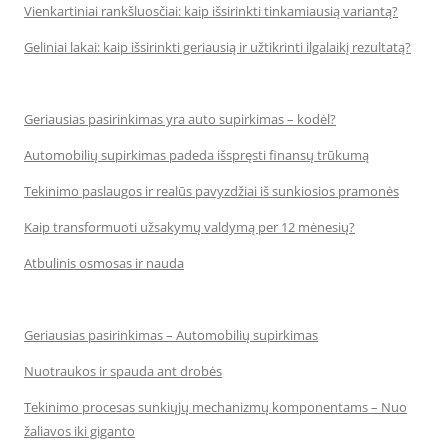
Vienkartiniai rankšluosčiai: kaip išsirinkti tinkamiausią variantą?
Geliniai lakai: kaip išsirinkti geriausią ir užtikrinti ilgalaikį rezultatą?
Geriausias pasirinkimas yra auto supirkimas – kodėl?
Automobilių supirkimas padeda išspręsti finansų trūkumą
Tekinimo paslaugos ir realūs pavyzdžiai iš sunkiosios pramonės
Kaip transformuoti užsakymų valdymą per 12 mėnesių?
Atbulinis osmosas ir nauda
Geriausias pasirinkimas – Automobilių supirkimas
Nuotraukos ir spauda ant drobės
Tekinimo procesas sunkiųjų mechanizmų komponentams – Nuo
žaliavos iki giganto