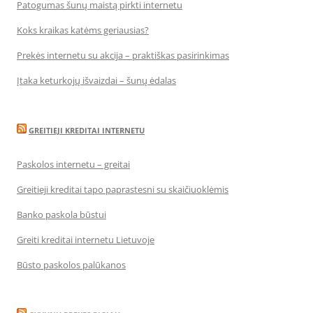
Patogumas šunų maistą pirkti internetu
Koks kraikas katėms geriausias?
Prekės internetu su akcija – praktiškas pasirinkimas
Įtaka keturkojų išvaizdai – šunų ėdalas
GREITIEJI KREDITAI INTERNETU
Paskolos internetu – greitai
Greitieji kreditai tapo paprastesni su skaičiuoklėmis
Banko paskola būstui
Greiti kreditai internetu Lietuvoje
Būsto paskolos palūkanos