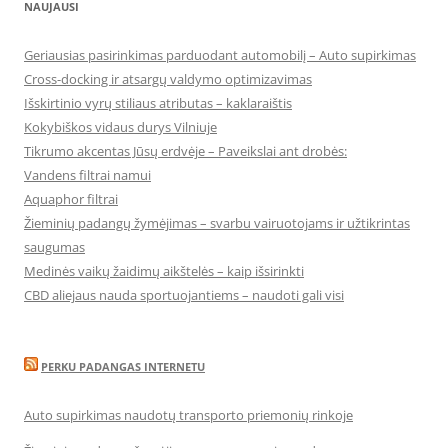
NAUJAUSI
Geriausias pasirinkimas parduodant automobilį – Auto supirkimas
Cross-docking ir atsargų valdymo optimizavimas
Išskirtinio vyrų stiliaus atributas – kaklaraištis
Kokybiškos vidaus durys Vilniuje
Tikrumo akcentas Jūsų erdvėje – Paveikslai ant drobės:
Vandens filtrai namui
Aquaphor filtrai
Žieminių padangų žymėjimas – svarbu vairuotojams ir užtikrintas
saugumas
Medinės vaikų žaidimų aikštelės – kaip išsirinkti
CBD aliejaus nauda sportuojantiems – naudoti gali visi
PERKU PADANGAS INTERNETU
Auto supirkimas naudotų transporto priemonių rinkoje