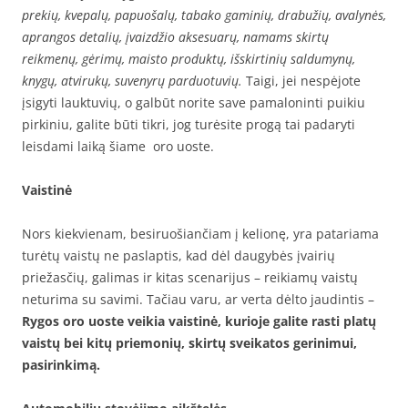
prekių, kvepalų, papuošalų, tabako gaminių, drabužių, avalynės,
aprangos detalių, įvaizdžio aksesuarų, namams skirtų
reikmenų, gėrimų, maisto produktų, išskirtinių saldumynų,
knygų, atvirukų, suvenyrų parduotuvių.
Taigi, jei nespėjote
įsigyti lauktuvių, o galbūt norite save pamaloninti puikiu
pirkiniu, galite būti tikri, jog turėsite progą tai padaryti
leisdami laiką šiame oro uoste.
Vaistinė
Nors kiekvienam, besiruošiančiam į kelionę, yra patariama
turėtų vaistų ne paslaptis, kad dėl daugybės įvairių
priežasčių, galimas ir kitas scenarijus – reikiamų vaistų
neturima su savimi. Tačiau varu, ar verta dėlto jaudintis –
Rygos oro uoste veikia vaistinė, kurioje galite rasti platų
vaistų bei kitų priemonių, skirtų sveikatos gerinimui,
pasirinkimą.