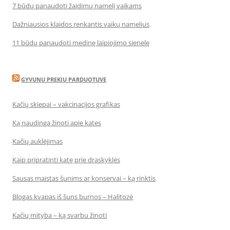
7 būdų panaudoti žaidimų namelį vaikams
Dažniausios klaidos renkantis vaikų namelius
11 būdų panaudoti medinę laipiojimo sienelę
GYVUNU PREKIU PARDUOTUVE
Kačių skiepai – vakcinacijos grafikas
Ką naudinga žinoti apie kates
Kačių auklėjimas
Kaip pripratinti katę prie draskyklės
Sausas maistas šunims ar konservai – ką rinktis
Blogas kvapas iš šuns burnos – Halitozė
Kačių mityba – ką svarbu žinoti