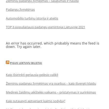
Žieminių padangų žymėjimas – saugumas ir nauda
Padangų žymėjimas
Automobilio turbinų istorija ir ateitis
TOP 6 populiariausi padangų gamintojai Lietuvoje 2021
An error has occurred, which probably means the feed is
down. Try again later.
PIGUS LEKTUVU BILIETAI
Kaip išsirinkti geriausią pelėsio valiklį
Žieminių padangų žymėjimas yra svarbus – kaip išvengti klaidų
Medinės žaidimų aikštelės vaikams – pristatymas ir surinkimas
Kaip sutaupyti aptveriant kaimo sodybą?