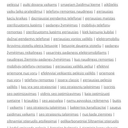
pelėsiui
|
puiki dovana vaikams
|
smagiam žaidimui kieme
|
aikštelės
vaikų laiko praleidimui
|
telefonų remontas naudingas
|
geriausias
kaciu kraikas
|
dazniausiai gendantys telefonai
|
geriausias maistas
sterilizuotoms katėms
|
padangų žymėjimas
|
mobiliųjų telefonų
remontas
|
sterilizuotoms katėms geriausias
|
kiek kainuoja kubilai
|
dažnai gendantys telefonai
|
geriausias vonios valiklis
|
elektromobiliu
ikrovimo stoteliu pletra lietuvoje
|
lietuvoje daugeja stoteliu
|
padangų
žymėjimas reikalingas
|
vasarinės padangos elektromobiliams
|
naudingas žieminių padangų žymėjimas
|
kuo naudingas remontas
|
mobiliųjų telefonų remontas
|
geriausias valiklis peliui
|
efektyvi
priemone nuo voru
|
efektyviai veikiantis pelėsio valiklis
|
priemonė
nuo vorų
|
telefonų remontas
|
josera classic
|
geriausias pelesio
valiklis
|
kas yra seo straipsniai
|
seo straipsniu talpinimas
|
isorinis
seo optimizavimas
|
vidinis seo optimizavimas
|
kaip optimizuoti
svetaine
|
kriaukles
|
seo apzvalga
|
namu apyvokos reikmenys
|
buitis
|
vaikams
|
seo straipsniu talpinimas
|
bakterijos kanalizacijai
|
saugus
zaidimas vaikams
|
seo straipsniu talpinimas
|
nuo kada ziemines
|
siltnamiai stipruolis atsiliepimai
|
polikarbonatiniai šiltnamiai stipruolis
|
kodel atsiranda pelesis
|
listerijos bakterija
|
zieminio langu skyscio