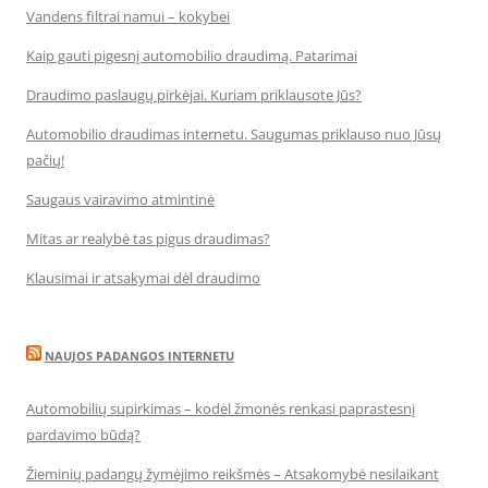
Vandens filtrai namui – kokybei
Kaip gauti pigesnį automobilio draudimą. Patarimai
Draudimo paslaugų pirkėjai. Kuriam priklausote Jūs?
Automobilio draudimas internetu. Saugumas priklauso nuo Jūsų
pačių!
Saugaus vairavimo atmintinė
Mitas ar realybė tas pigus draudimas?
Klausimai ir atsakymai dėl draudimo
NAUJOS PADANGOS INTERNETU
Automobilių supirkimas – kodėl žmonės renkasi paprastesnį
pardavimo būdą?
Žieminių padangų žymėjimo reikšmės – Atsakomybė nesilaikant