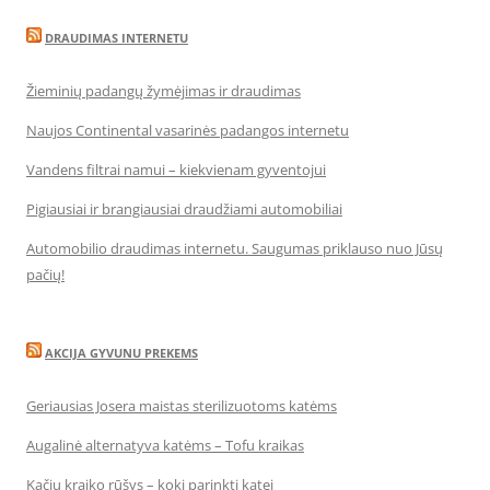
DRAUDIMAS INTERNETU
Žieminių padangų žymėjimas ir draudimas
Naujos Continental vasarinės padangos internetu
Vandens filtrai namui – kiekvienam gyventojui
Pigiausiai ir brangiausiai draudžiami automobiliai
Automobilio draudimas internetu. Saugumas priklauso nuo Jūsų
pačių!
AKCIJA GYVUNU PREKEMS
Geriausias Josera maistas sterilizuotoms katėms
Augalinė alternatyva katėms – Tofu kraikas
Kačių kraiko rūšys – kokį parinkti katei