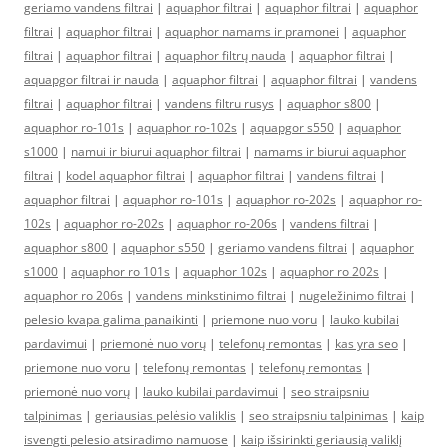
geriamo vandens filtrai
|
aquaphor filtrai
|
aquaphor filtrai
|
aquaphor
filtrai
|
aquaphor filtrai
|
aquaphor namams ir pramonei
|
aquaphor
filtrai
|
aquaphor filtrai
|
aquaphor filtrų nauda
|
aquaphor filtrai
|
aquapgor filtrai ir nauda
|
aquaphor filtrai
|
aquaphor filtrai
|
vandens
filtrai
|
aquaphor filtrai
|
vandens filtru rusys
|
aquaphor s800
|
aquaphor ro-101s
|
aquaphor ro-102s
|
aquapgor s550
|
aquaphor
s1000
|
namui ir biurui aquaphor filtrai
|
namams ir biurui aquaphor
filtrai
|
kodel aquaphor filtrai
|
aquaphor filtrai
|
vandens filtrai
|
aquaphor filtrai
|
aquaphor ro-101s
|
aquaphor ro-202s
|
aquaphor ro-
102s
|
aquaphor ro-202s
|
aquaphor ro-206s
|
vandens filtrai
|
aquaphor s800
|
aquaphor s550
|
geriamo vandens filtrai
|
aquaphor
s1000
|
aquaphor ro 101s
|
aquaphor 102s
|
aquaphor ro 202s
|
aquaphor ro 206s
|
vandens minkstinimo filtrai
|
nugeležinimo filtrai
|
pelesio kvapa galima panaikinti
|
priemone nuo voru
|
lauko kubilai
pardavimui
|
priemonė nuo vorų
|
telefonų remontas
|
kas yra seo
|
priemone nuo voru
|
telefonų remontas
|
telefonų remontas
|
priemonė nuo vorų
|
lauko kubilai pardavimui
|
seo straipsniu
talpinimas
|
geriausias pelėsio valiklis
|
seo straipsniu talpinimas
|
kaip
isvengti pelesio atsiradimo namuose
|
kaip išsirinkti geriausią valiklį