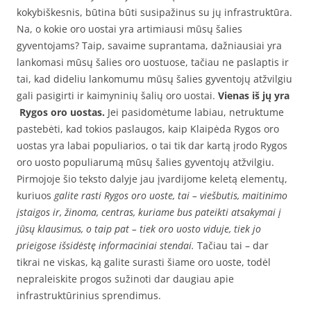
kokybiškesnis, būtina būti susipažinus su jų infrastruktūra.
Na, o kokie oro uostai yra artimiausi mūsų šalies
gyventojams? Taip, savaime suprantama, dažniausiai yra
lankomasi mūsų šalies oro uostuose, tačiau ne paslaptis ir
tai, kad dideliu lankomumu mūsų šalies gyventojų atžvilgiu
gali pasigirti ir kaimyninių šalių oro uostai.
Vienas iš jų yra
Rygos oro uostas.
Jei pasidomėtume labiau, netruktume
pastebėti, kad tokios paslaugos, kaip Klaipėda Rygos oro
uostas yra labai populiarios, o tai tik dar kartą įrodo Rygos
oro uosto populiarumą mūsų šalies gyventojų atžvilgiu.
Pirmojoje šio teksto dalyje jau įvardijome keletą elementų,
kuriuos
galite rasti Rygos oro uoste, tai – viešbutis, maitinimo
įstaigos ir, žinoma, centras, kuriame bus pateikti atsakymai į
jūsų klausimus, o taip pat – tiek oro uosto viduje, tiek jo
prieigose išsidėstę informaciniai stendai.
Tačiau tai – dar
tikrai ne viskas, ką galite surasti šiame oro uoste, todėl
nepraleiskite progos sužinoti dar daugiau apie
infrastruktūrinius sprendimus.