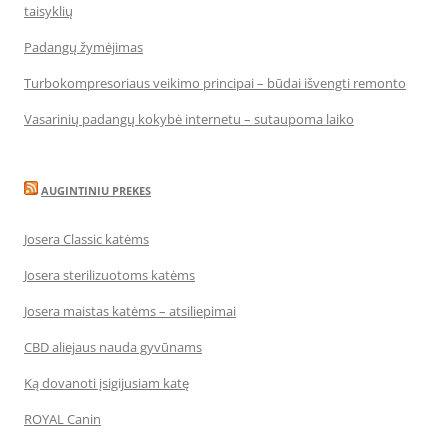
taisyklių
Padangų žymėjimas
Turbokompresoriaus veikimo principai – būdai išvengti remonto
Vasarinių padangų kokybė internetu – sutaupoma laiko
AUGINTINIU PREKES
Josera Classic katėms
Josera sterilizuotoms katėms
Josera maistas katėms – atsiliepimai
CBD aliejaus nauda gyvūnams
Ką dovanoti įsigijusiam katę
ROYAL Canin