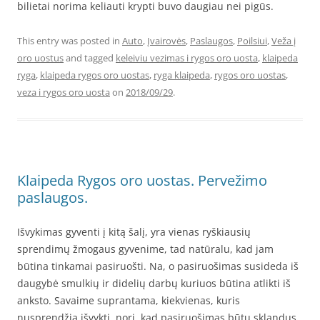
bilietai norima keliauti krypti buvo daugiau nei pigūs.
This entry was posted in
Auto
,
Įvairovės
,
Paslaugos
,
Poilsiui
,
Veža į
oro uostus
and tagged
keleiviu vezimas i rygos oro uosta
,
klaipeda
ryga
,
klaipeda rygos oro uostas
,
ryga klaipeda
,
rygos oro uostas
,
veza i rygos oro uosta
on
2018/09/29
.
Klaipeda Rygos oro uostas. Pervežimo
paslaugos.
Išvykimas gyventi į kitą šalį, yra vienas ryškiausių
sprendimų žmogaus gyvenime, tad natūralu, kad jam
būtina tinkamai pasiruošti. Na, o pasiruošimas susideda iš
daugybė smulkių ir didelių darbų kuriuos būtina atlikti iš
anksto. Savaime suprantama, kiekvienas, kuris
nusprendžia išvykti, nori, kad pasiruošimas būtų sklandus,