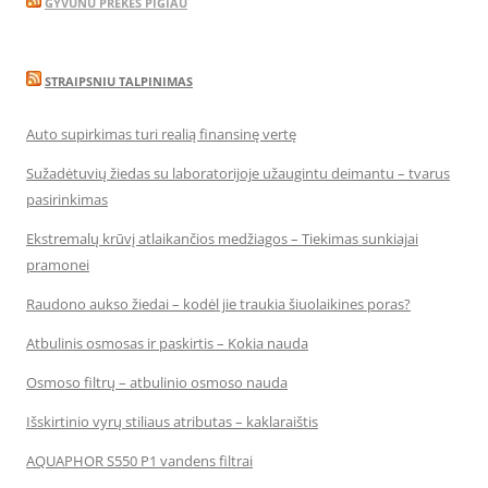
GYVUNU PREKES PIGIAU
STRAIPSNIU TALPINIMAS
Auto supirkimas turi realią finansinę vertę
Sužadėtuvių žiedas su laboratorijoje užaugintu deimantu – tvarus
pasirinkimas
Ekstremalų krūvį atlaikančios medžiagos – Tiekimas sunkiajai
pramonei
Raudono aukso žiedai – kodėl jie traukia šiuolaikines poras?
Atbulinis osmosas ir paskirtis – Kokia nauda
Osmoso filtrų – atbulinio osmoso nauda
Išskirtinio vyrų stiliaus atributas – kaklaraištis
AQUAPHOR S550 P1 vandens filtrai