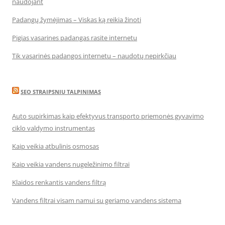
naudojant
Padangų žymėjimas – Viskas ką reikia žinoti
Pigias vasarines padangas rasite internetu
Tik vasarinės padangos internetu – naudotų nepirkčiau
SEO STRAIPSNIU TALPINIMAS
Auto supirkimas kaip efektyvus transporto priemonės gyvavimo
ciklo valdymo instrumentas
Kaip veikia atbulinis osmosas
Kaip veikia vandens nugeležinimo filtrai
Klaidos renkantis vandens filtrą
Vandens filtrai visam namui su geriamo vandens sistema