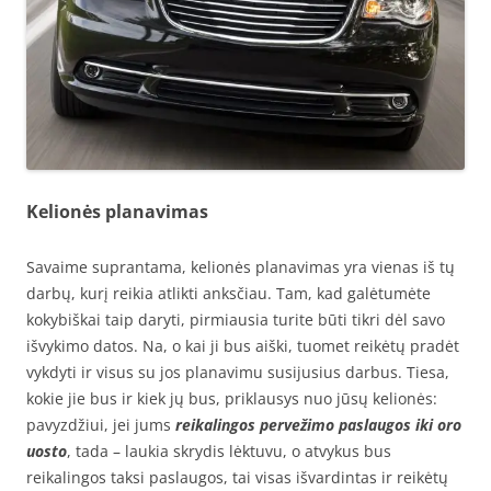
Kelionės planavimas
Savaime suprantama, kelionės planavimas yra vienas iš tų
darbų, kurį reikia atlikti anksčiau. Tam, kad galėtumėte
kokybiškai taip daryti, pirmiausia turite būti tikri dėl savo
išvykimo datos. Na, o kai ji bus aiški, tuomet reikėtų pradėt
vykdyti ir visus su jos planavimu susijusius darbus. Tiesa,
kokie jie bus ir kiek jų bus, priklausys nuo jūsų kelionės:
pavyzdžiui, jei jums
reikalingos pervežimo paslaugos iki oro
uosto
, tada – laukia skrydis lėktuvu, o atvykus bus
reikalingos taksi paslaugos, tai visas išvardintas ir reikėtų