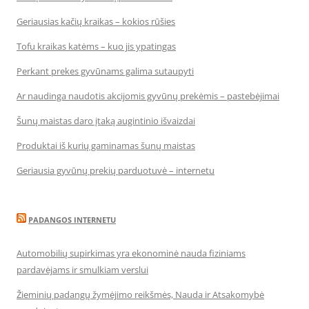
Geriausias kačių kraikas – kokios rūšies
Tofu kraikas katėms – kuo jis ypatingas
Perkant prekes gyvūnams galima sutaupyti
Ar naudinga naudotis akcijomis gyvūnų prekėmis – pastebėjimai
Šunų maistas daro įtaką augintinio išvaizdai
Produktai iš kurių gaminamas šunų maistas
Geriausia gyvūnų prekių parduotuvė – internetu
PADANGOS INTERNETU
Automobilių supirkimas yra ekonominė nauda fiziniams
pardavėjams ir smulkiam verslui
Žieminių padangų žymėjimo reikšmės, Nauda ir Atsakomybė