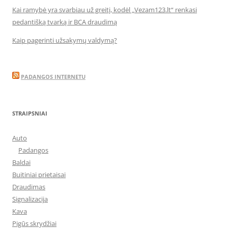
Kai ramybė yra svarbiau už greitį, kodėl „Vezam123.lt“ renkasi
pedantišką tvarką ir BCA draudimą
Kaip pagerinti užsakymų valdymą?
PADANGOS INTERNETU
STRAIPSNIAI
Auto
Padangos
Baldai
Buitiniai prietaisai
Draudimas
Signalizacija
Kava
Pigūs skrydžiai