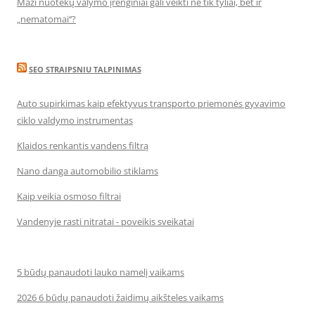
Maži nuotekų valymo įrenginiai gali veikti ne tik tyliai, bet ir
„nematomai‘‘?
SEO STRAIPSNIU TALPINIMAS
Auto supirkimas kaip efektyvus transporto priemonės gyvavimo
ciklo valdymo instrumentas
Klaidos renkantis vandens filtrą
Nano danga automobilio stiklams
Kaip veikia osmoso filtrai
Vandenyje rasti nitratai - poveikis sveikatai
5 būdų panaudoti lauko namelį vaikams
2026 6 būdų panaudoti žaidimų aikšteles vaikams