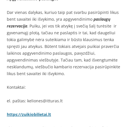
Dar vienas dalykas, kuriuo taip pat svarbu pasirūpinti likus
bent savaitei iki išvykimo, yra apgyvendinimo
paslaugų
rezervacija
. Puiku, jei vos tik atvykę į svečią šalį turėsite ir
gyvenamąjį plotą, tačiau ne paslaptis ir tai, kad daugeliui
tokia galimybė nėra suteikiama ir būsto klausimus tenka
spręsti jau atvykus. Būtent tokiais atvejais puikiai praverčia
laikinos apgyvendinimo paslaugos, pavyzdžiui,
apgyvendinimas viešbutyje. Tačiau tam, kad išvengtumėte
nesklandumų, viešbučio kambario rezervacija pasirūpinkite
likus bent savaitei iki išvykimo.
Kontaktai:
el. paštas: keliones@itturas.lt
https://zuikiobilietai.lt