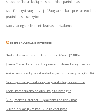
Sausas ar šlapias kačių maistas – ėdalo parinkimas
Kaip išmokyti katę daryti į dėžutę su kraiku – prie tualeto katę
pratinkite su kantrybe
Kuo ypatingas Silikoninis kraikas – Privalumai
PREKES GYVUNAMS INTERNETU
Geriausias maistas sterilizuotoms katėms - JOSERA
Josera Classic katėms - Ulta premium klasės kačių maistas
Aukščiausios kokybės standartas Jūsų šuns mitybai - JOSERA
Skirtingos kačių draskyklių rūšys – skirtingi privalumai
Kodėl katės drasko baldus - kaip to išvengti?
Šunų maistas internetu - praktiškas pasirinkimas
Silikoninis kačių kraikas - kuo jis ypatingas