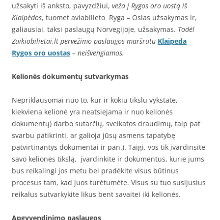
užsakyti iš anksto, pavyzdžiui,
veža į Rygos oro uostą iš
Klaipėdos
, tuomet aviabilieto Ryga – Oslas užsakymas ir,
galiausiai, taksi paslaugų Norvegijoje, užsakymas.
Todėl
Zuikiobilietai.lt pervežimo paslaugos maršrutu
Klaipeda
Rygos oro uostas
– neišvengiamos.
Kelionės dokumentų sutvarkymas
Nepriklausomai nuo to, kur ir kokiu tikslu vykstate,
kiekviena kelionė yra neatsiejama ir nuo kelionės
dokumentų) darbo sutarčių, sveikatos draudimų, taip pat
svarbu patikrinti, ar galioja jūsų asmens tapatybę
patvirtinantys dokumentai ir pan.). Taigi, vos tik įvardinsite
savo kelionės tikslą, įvardinkite ir dokumentus, kurie jums
bus reikalingi jos metu bei pradėkite visus būtinus
procesus tam, kad juos turėtumėte. Visus su tuo susijusius
reikalus sutvarkykite likus bent savaitei iki kelionės.
Apgyvendinimo paslaugos