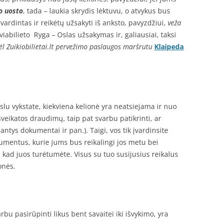
o uosto
, tada – laukia skrydis lėktuvu, o atvykus bus
švardintas ir reikėtų užsakyti iš anksto, pavyzdžiui,
veža
viabilieto Ryga – Oslas užsakymas ir, galiausiai, taksi
ėl Zuikiobilietai.lt pervežimo paslaugos maršrutu
Klaipeda
kslu vykstate, kiekviena kelionė yra neatsiejama ir nuo
veikatos draudimų, taip pat svarbu patikrinti, ar
ntys dokumentai ir pan.). Taigi, vos tik įvardinsite
okumentus, kurie jums bus reikalingi jos metu bei
 kad juos turėtumėte. Visus su tuo susijusius reikalus
onės.
rbu pasirūpinti likus bent savaitei iki išvykimo, yra