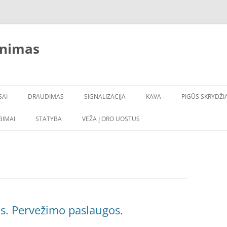
inimas
SAI
DRAUDIMAS
SIGNALIZACIJA
KAVA
PIGŪS SKRYDŽIA
LBIMAI
STATYBA
VEŽA Į ORO UOSTUS
s. Pervežimo paslaugos.