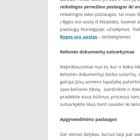
reikalingos pervežimo paslaugos iki or
reikalingos taksi paslaugos, tai visas i
į Rygos oro uostą iš Klaipėdos
, tuomet a
paslaugų Norvegijoje, užsakymas.
Tod
Rygos oro uostas
– neišvengiamos.
Kelionės dokumentų sutvarkymas
Nepriklausomai nuo to, kur ir kokiu ti
kelionės dokumentų) darbo sutarčių, s
galioja jūsų asmens tapatybę patvirtina
savo kelionės tikslą, įvardinkite ir d
pradėkite visus būtinus procesus tam,
sutvarkykite likus bent savaitei iki keli
Apgyvendinimo paslaugos
Dar vienas dalykas, kuriuo taip pat sva