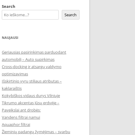
Search
Search
NAUJAUSI
Geriausias pasirinkimas parduodant
automobilį – Auto supirkimas
Cross-docking ir atsargų valdymo
optimizavimas
Išskirtinio vyrų stiliaus atributas –
kaklaraištis
Kokybiškos vidaus durys Vilniuje
Tikrumo akcentas Jūsų erdvėje –
Paveikslai ant drobės:
Vandens filtrai namui
Aquaphor filtrai
Žieminių padangų žymėjimas – svarbu