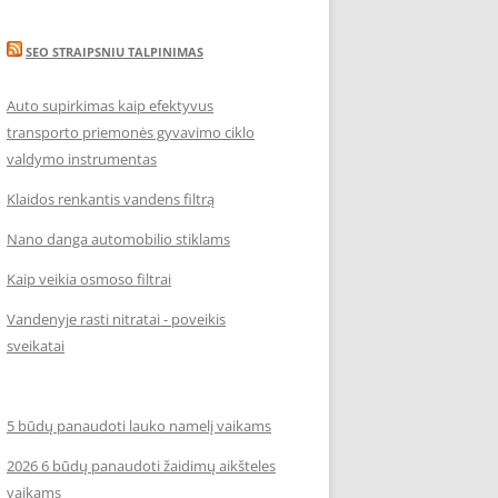
SEO STRAIPSNIU TALPINIMAS
Auto supirkimas kaip efektyvus
transporto priemonės gyvavimo ciklo
valdymo instrumentas
Klaidos renkantis vandens filtrą
Nano danga automobilio stiklams
Kaip veikia osmoso filtrai
Vandenyje rasti nitratai - poveikis
sveikatai
5 būdų panaudoti lauko namelį vaikams
2026 6 būdų panaudoti žaidimų aikšteles
vaikams