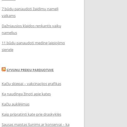
7 būdų panaudoti žaidimų namelį
vaikams
Dažniausios klaidos renkantis vaikų
namelius
11 būdų panaudoti medinę laipiojimo
sienelę
GYVUNU PREKIU PARDUOTUVE
Kačių skiepai – vakcinacijos grafikas
Ką naudinga žinoti apie kates
Kačių auklėjimas
Kaip pripratinti katę prie draskyklės
Sausas maistas šunims ar konservai – ką