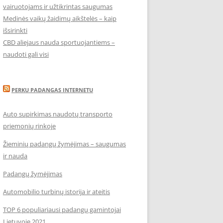
vairuotojams ir užtikrintas saugumas
Medinės vaikų žaidimų aikštelės – kaip
išsirinkti
CBD aliejaus nauda sportuojantiems –
naudoti gali visi
PERKU PADANGAS INTERNETU
Auto supirkimas naudotų transporto
priemonių rinkoje
Žieminių padangų žymėjimas – saugumas
ir nauda
Padangų žymėjimas
Automobilio turbinų istorija ir ateitis
TOP 6 populiariausi padangų gamintojai
Lietuvoje 2021