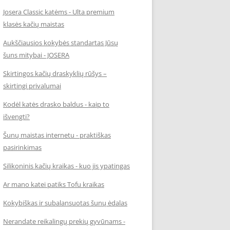
Josera Classic katėms - Ulta premium
klasės kačių maistas
Aukščiausios kokybės standartas Jūsų
šuns mitybai - JOSERA
Skirtingos kačių draskyklių rūšys –
skirtingi privalumai
Kodėl katės drasko baldus - kaip to
išvengti?
Šunų maistas internetu - praktiškas
pasirinkimas
Silikoninis kačių kraikas - kuo jis ypatingas
Ar mano katei patiks Tofu kraikas
Kokybiškas ir subalansuotas šunų ėdalas
Nerandate reikalingų prekių gyvūnams -