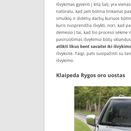
Išvykimas gyventi į kitą šalį, yra vi
natūralu, kad jam būtina tinkamai pas
smulkių ir didelių darbų kuriuos būtin
kuris nusprendžia išvykti, nori, kad p
dėmesio į tai, kad šio proceso sėkme 
pasiruošimas išvykimui būtų sklandus, 
atlikti likus bent savaitei iki išvykim
išvyksite. Taigi, pats susipažinti su tai
išvykimo.
Klaipeda Rygos oro uostas