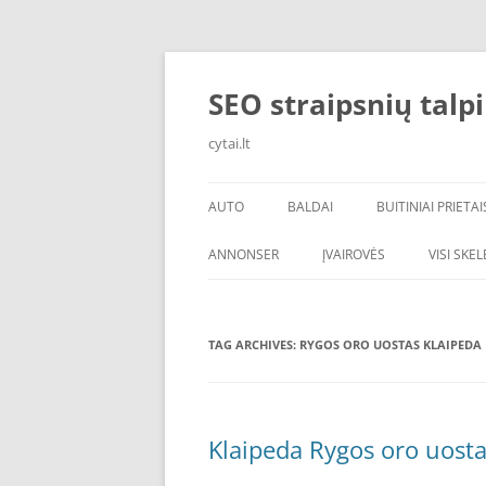
Skip
to
content
SEO straipsnių talp
cytai.lt
AUTO
BALDAI
BUITINIAI PRIETAI
PADANGOS
ANNONSER
ĮVAIROVĖS
VISI SKE
TAG ARCHIVES:
RYGOS ORO UOSTAS KLAIPEDA
Klaipeda Rygos oro uosta