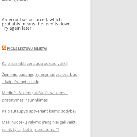
An error has occurred, which
probably means the feed is down.
Try again later.
PIGUS LEKTUVU BILIETAI
Kaip išsirinkti geriausią pelėsio valiklį
Žieminių padangų žymėjimas yra svarbus
– kaip išvengti klaidų
Medinės žaidimų aikštelės vaikams –
pristatymas ir surinkimas
Kaip sutaupyti aptveriant kaimo sodybą?
Maži nuotekų valymo įrenginiai gali veikti
ne tik tyliai, bet ir „nematomai‘‘?