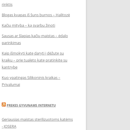
rinktis
Blogas kvapas iš šuns burnos – Halitozė
Kačių mityba – ką svarbu žinoti
Sausas ar šlapias kačių maistas – ėdalo
parinkimas
Kaip išmokyti katę daryti į dėžutę su
kraiku – prie tualeto katę pratinkite su
kantrybe
Kuo ypatingas Silikoninis kraikas –
Privalumai
PREKES GYVUNAMS INTERNETU
Geriausias maistas sterilizuotoms katėms
- JOSERA