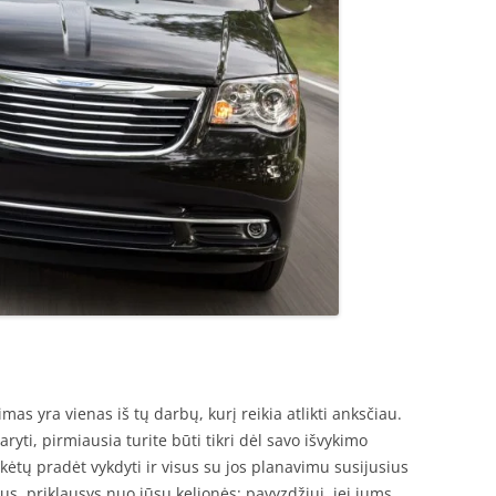
s yra vienas iš tų darbų, kurį reikia atlikti anksčiau.
yti, pirmiausia turite būti tikri dėl savo išvykimo
eikėtų pradėt vykdyti ir visus su jos planavimu susijusius
 bus, priklausys nuo jūsų kelionės: pavyzdžiui, jei jums