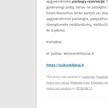
apgyvendinimo
paslaugų rezervacija
. 
gyvenamąjį plotą, tačiau ne paslaptis i
būsto klausimus tenka spręsti jau atvyk
apgyvendinimo paslaugos, pavyzdžiui,
išvengtumėte nesklandumų, viešbučio k
iki išvykimo.
Kontaktai:
el. paštas: keliones@itturas.lt
https://zuikiobilietai.lt
This entry was posted in
Įvairovės
,
Paslaug
rygos oro uosta
,
klaipeda ryga
,
klaipeda ry
rygos oro uostus
on
2018/09/17
.