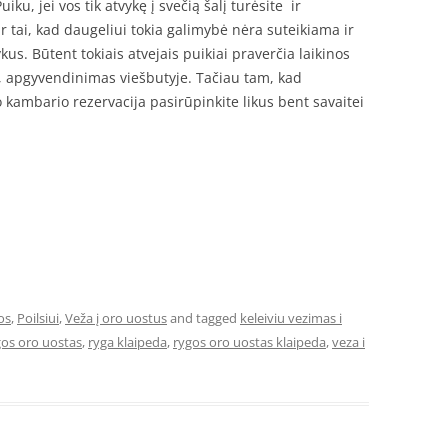
Puiku, jei vos tik atvykę į svečią šalį turėsite ir
r tai, kad daugeliui tokia galimybė nėra suteikiama ir
us. Būtent tokiais atvejais puikiai praverčia laikinos
 apgyvendinimas viešbutyje. Tačiau tam, kad
ambario rezervacija pasirūpinkite likus bent savaitei
os
,
Poilsiui
,
Veža į oro uostus
and tagged
keleiviu vezimas i
gos oro uostas
,
ryga klaipeda
,
rygos oro uostas klaipeda
,
veza i