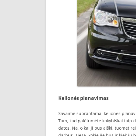
Kelionės planavimas
Savaime suprantama, kelionės planavima
Tam, kad galėtumėte kokybiškai taip dar
datos. Na, o kai ji bus aiški, tuomet r
darbus. Tiesa, kokie jie bus ir kiek jų