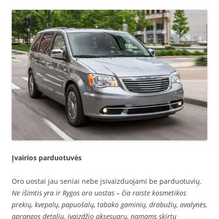
Įvairios parduotuvės
Oro uostai jau seniai nebe įsivaizduojami be parduotuvių.
Ne išimtis yra ir Rygos oro uostas – čia raiste kosmetikos
prekių, kvepalų, papuošalų, tabako gaminių, drabužių, avalynės,
aprangos detalių, įvaizdžio aksesuarų, namams skirtų