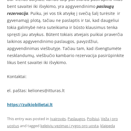
bent savaitei iki išvykimo, yra apgyvendinimo
paslaugų
rezervacija
. Puiku, jei vos tik atvykę į svečią šalį turėsite ir
gyvenamąjį plotą, tačiau ne paslaptis ir tai, kad daugeliui
tokia galimybė nėra suteikiama ir būsto klausimus tenka
spręsti jau atvykus. Būtent tokiais atvejais puikiai praverčia
laikinos apgyvendinimo paslaugos, pavyzdžiui,
apgyvendinimas viešbutyje. Tačiau tam, kad išvengtumėte
nesklandumų, viešbučio kambario rezervacija pasirūpinkite
likus bent savaitei iki išvykimo.
Kontaktai:
el. paštas: keliones@itturas.lt
https://zuikiobilietai.lt
This entry was posted in
Įvairovės
,
Paslaugos
,
Poilsiui
,
Veža į oro
uostus
and tagged
keleiviu vezimas i rygos oro uosta
,
klaipeda