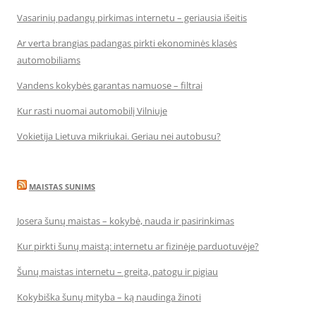
Vasarinių padangų pirkimas internetu – geriausia išeitis
Ar verta brangias padangas pirkti ekonominės klasės
automobiliams
Vandens kokybės garantas namuose – filtrai
Kur rasti nuomai automobilį Vilniuje
Vokietija Lietuva mikriukai. Geriau nei autobusu?
MAISTAS SUNIMS
Josera šunų maistas – kokybė, nauda ir pasirinkimas
Kur pirkti šunų maistą: internetu ar fizinėje parduotuvėje?
Šunų maistas internetu – greita, patogu ir pigiau
Kokybiška šunų mityba – ką naudinga žinoti