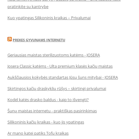
pratinkite su kantrybe
Kuo ypatingas Silikoninis kraikas – Privalumai
PREKES GYVUNAMS INTERNETU
Geriausias maistas sterilizuotoms katėms - JOSERA
Josera Classic katėms - Ulta premium klasės kačių maistas
Aukščiausios kokybės standartas Jūsų šuns mitybai - JOSERA
Skirtingos kačių draskyklių rūšys – skirtingi privalumai
Kodėl katės drasko baldus - kaip to išvengti?
Šunų maistas internetu - praktiškas pasirinkimas
Silikoninis kačių kraikas - kuo jis ypatingas
Ar mano katei patiks Tofu kraikas