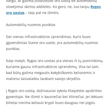
Vargu, ar galima įsivaizduoti oro uostą be automobilių
stovėjimui skirtos aikštelės. Ko gero, ne, tuo tarpu
Rygos
oro uostas
– taip pat ne išimtis.
Automobilių nuomos punktas
Dar vienas infrastruktūros sprendimas, kuris buvo
įgyvendintas šiame oro uoste, yra automobilių nuomos
punktas.
Kaip matyti, Rygos oro uostas yra vienas iš tų pasirinkimų,
kuriame gausu infrastruktūros sprendimų. Visa tai tam,
kad būtų galima mėgautis kokybiškomis kelionėmis ir
maloniu laisvalaikiu laukiant savojo skrydžio.
Į Rygos oro uostą, dažniausiai vyksta Klaipėdos apskrities
gyventojai. Ne išimti ir kauniečiai bei Vilniečiai, jei lėktuvo
bilietai norima keliauti krypti buvo daugiau nei pigūs.