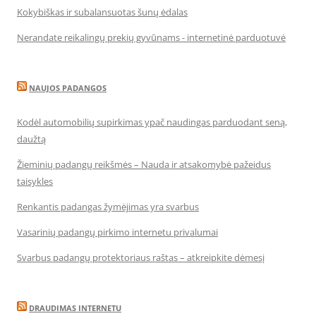
Kokybiškas ir subalansuotas šunų ėdalas
Nerandate reikalingų prekių gyvūnams - internetinė parduotuvė
NAUJOS PADANGOS
Kodėl automobilių supirkimas ypač naudingas parduodant seną,
daužtą
Žieminių padangų reikšmės – Nauda ir atsakomybė pažeidus
taisykles
Renkantis padangas žymėjimas yra svarbus
Vasarinių padangų pirkimo internetu privalumai
Svarbus padangų protektoriaus raštas – atkreipkite dėmesį
DRAUDIMAS INTERNETU