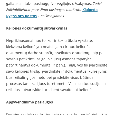
galiausiai, taksi paslaugų Norvegijoje, užsakymas.
Todėl
Zuikiobilietai.lt pervežimo paslaugos maršrutu
Klaipeda
Rygos oro uostas
– neišvengiamos.
Kelionės dokumentų sutvarkymas
Nepriklausomai nuo to, kur ir kokiu tikslu vykstate,
kiekviena kelionė yra neatsiejama ir nuo kelionės
dokumentų) darbo sutarčių, sveikatos draudimų, taip pat
svarbu patikrinti, ar galioja jūsų asmens tapatybę
patvirtinantys dokumentai ir pan.). Taigi, vos tik įvardinsite
savo kelionės tikslą, įvardinkite ir dokumentus, kurie jums
bus reikalingi jos metu bei pradėkite visus būtinus
procesus tam, kad juos turėtumėte. Visus su tuo susijusius
reikalus sutvarkykite likus bent savaitei iki kelionės.
Apgyvendinimo paslaugos
Dar vienas dalykas, kuriuo taip pat svarbu pasirūpinti likus