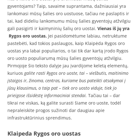
gyventojams? Taip, savaime suprantama, dažniausiai yra
lankomasi mūsų šalies oro uostuose, tačiau ne paslaptis ir
tai, kad dideliu lankomumu mūsų šalies gyventojų atžvilgiu
gali pasigirti ir kaimyninių šalių oro uostai.
Vienas iš jų yra
Rygos oro uostas.
Jei pasidomėtume labiau, netruktume
pastebėti, kad tokios paslaugos, kaip Klaipėda Rygos oro
uostas yra labai populiarios, o tai tik dar kartą įrodo Rygos
oro uosto populiarumą mūsų šalies gyventojų atžvilgiu.
Pirmojoje šio teksto dalyje jau įvardijome keletą elementų,
kuriuos
galite rasti Rygos oro uoste, tai – viešbutis, maitinimo
įstaigos ir, žinoma, centras, kuriame bus pateikti atsakymai į
jūsų klausimus, o taip pat – tiek oro uosto viduje, tiek jo
prieigose išsidėstę informaciniai stendai.
Tačiau tai – dar
tikrai ne viskas, ką galite surasti šiame oro uoste, todėl
nepraleiskite progos sužinoti dar daugiau apie
infrastruktūrinius sprendimus.
Klaipeda Rygos oro uostas