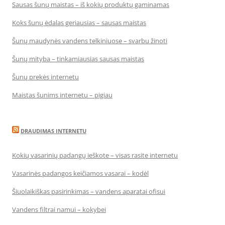
Sausas šunų maistas – iš kokių produktų gaminamas
Koks šunų ėdalas geriausias – sausas maistas
Šunų maudynės vandens telkiniuose – svarbu žinoti
Šunų mityba – tinkamiausias sausas maistas
Šunų prekės internetu
Maistas šunims internetu – pigiau
DRAUDIMAS INTERNETU
Kokių vasarinių padangų ieškote – visas rasite internetu
Vasarinės padangos keičiamos vasarai – kodėl
Šiuolaikiškas pasirinkimas – vandens aparatai ofisui
Vandens filtrai namui – kokybei