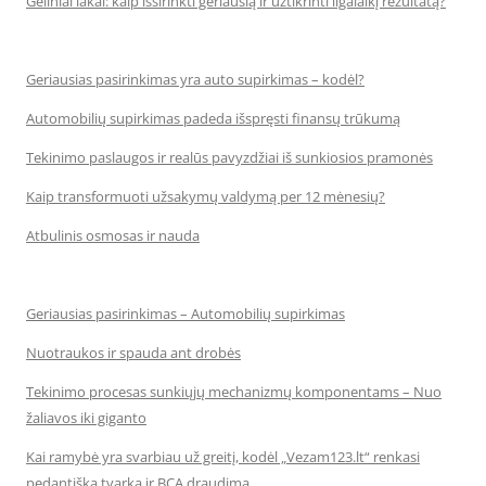
Geliniai lakai: kaip išsirinkti geriausią ir užtikrinti ilgalaikį rezultatą?
Geriausias pasirinkimas yra auto supirkimas – kodėl?
Automobilių supirkimas padeda išspręsti finansų trūkumą
Tekinimo paslaugos ir realūs pavyzdžiai iš sunkiosios pramonės
Kaip transformuoti užsakymų valdymą per 12 mėnesių?
Atbulinis osmosas ir nauda
Geriausias pasirinkimas – Automobilių supirkimas
Nuotraukos ir spauda ant drobės
Tekinimo procesas sunkiųjų mechanizmų komponentams – Nuo
žaliavos iki giganto
Kai ramybė yra svarbiau už greitį, kodėl „Vezam123.lt“ renkasi
pedantišką tvarką ir BCA draudimą