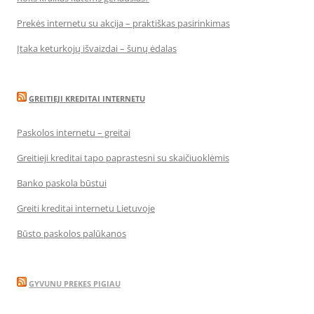
Prekės internetu su akcija – praktiškas pasirinkimas
Įtaka keturkojų išvaizdai – šunų ėdalas
GREITIEJI KREDITAI INTERNETU
Paskolos internetu – greitai
Greitieji kreditai tapo paprastesni su skaičiuoklėmis
Banko paskola būstui
Greiti kreditai internetu Lietuvoje
Būsto paskolos palūkanos
GYVUNU PREKES PIGIAU