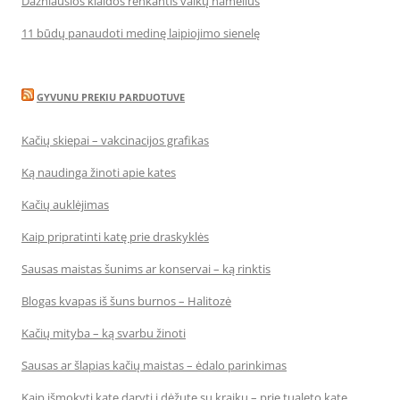
Dažniausios klaidos renkantis vaikų namelius
11 būdų panaudoti medinę laipiojimo sienelę
GYVUNU PREKIU PARDUOTUVE
Kačių skiepai – vakcinacijos grafikas
Ką naudinga žinoti apie kates
Kačių auklėjimas
Kaip pripratinti katę prie draskyklės
Sausas maistas šunims ar konservai – ką rinktis
Blogas kvapas iš šuns burnos – Halitozė
Kačių mityba – ką svarbu žinoti
Sausas ar šlapias kačių maistas – ėdalo parinkimas
Kaip išmokyti katę daryti į dėžutę su kraiku – prie tualeto katę