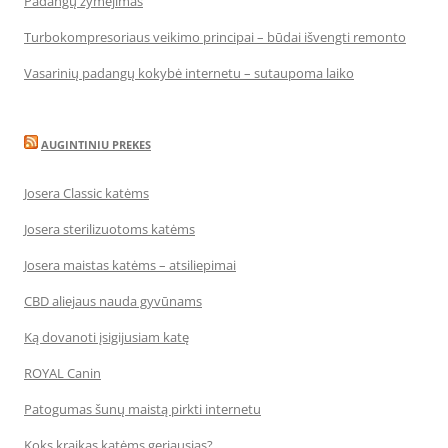
Padangų žymėjimas
Turbokompresoriaus veikimo principai – būdai išvengti remonto
Vasarinių padangų kokybė internetu – sutaupoma laiko
AUGINTINIU PREKES
Josera Classic katėms
Josera sterilizuotoms katėms
Josera maistas katėms – atsiliepimai
CBD aliejaus nauda gyvūnams
Ką dovanoti įsigijusiam katę
ROYAL Canin
Patogumas šunų maistą pirkti internetu
Koks kraikas katėms geriausias?