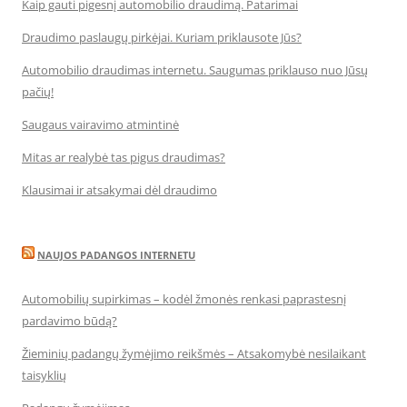
Kaip gauti pigesnį automobilio draudimą. Patarimai
Draudimo paslaugų pirkėjai. Kuriam priklausote Jūs?
Automobilio draudimas internetu. Saugumas priklauso nuo Jūsų
pačių!
Saugaus vairavimo atmintinė
Mitas ar realybė tas pigus draudimas?
Klausimai ir atsakymai dėl draudimo
NAUJOS PADANGOS INTERNETU
Automobilių supirkimas – kodėl žmonės renkasi paprastesnį
pardavimo būdą?
Žieminių padangų žymėjimo reikšmės – Atsakomybė nesilaikant
taisyklių