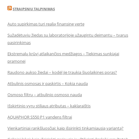
STRAIPSNIU TALPINIMAS
Auto supirkimas turi realią finansinę vertę
Sužadėtuvių žiedas su laboratorijoje užaugintu deimantu – tvarus
pasirinkimas
Ekstremalų krūvį atlaikančios medžiagos – Tiekimas sunkiajai
pramonei
Raudono aukso žiedai – kodėl jie traukia šiuolaikines poras?
Atbulinis osmosas ir paskirtis – Kokia nauda
Osmoso filtrų – atbulinio osmoso nauda
Išskirtinio vyrų stiliaus atributas – kaklaraištis
AQUAPHOR S550 P1 vandens filtrai
Vienkartiniai rankšluosčiai: kaip išsirinkti tinkamiausią variantą?