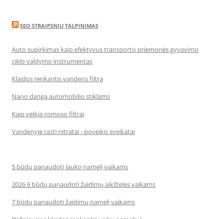
SEO STRAIPSNIU TALPINIMAS
Auto supirkimas kaip efektyvus transporto priemonės gyvavimo
ciklo valdymo instrumentas
Klaidos renkantis vandens filtrą
Nano danga automobilio stiklams
Kaip veikia osmoso filtrai
Vandenyje rasti nitratai - poveikis sveikatai
5 būdų panaudoti lauko namelį vaikams
2026 6 būdų panaudoti žaidimų aikšteles vaikams
7 būdų panaudoti žaidimų namelį vaikams