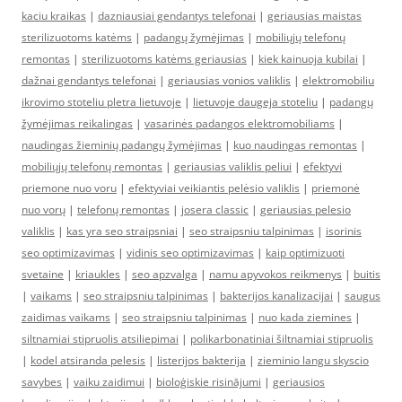
kaciu kraikas
|
dazniausiai gendantys telefonai
|
geriausias maistas
sterilizuotoms katėms
|
padangų žymėjimas
|
mobiliųjų telefonų
remontas
|
sterilizuotoms katėms geriausias
|
kiek kainuoja kubilai
|
dažnai gendantys telefonai
|
geriausias vonios valiklis
|
elektromobiliu
ikrovimo stoteliu pletra lietuvoje
|
lietuvoje daugeja stoteliu
|
padangų
žymėjimas reikalingas
|
vasarinės padangos elektromobiliams
|
naudingas žieminių padangų žymėjimas
|
kuo naudingas remontas
|
mobiliųjų telefonų remontas
|
geriausias valiklis peliui
|
efektyvi
priemone nuo voru
|
efektyviai veikiantis pelėsio valiklis
|
priemonė
nuo vorų
|
telefonų remontas
|
josera classic
|
geriausias pelesio
valiklis
|
kas yra seo straipsniai
|
seo straipsniu talpinimas
|
isorinis
seo optimizavimas
|
vidinis seo optimizavimas
|
kaip optimizuoti
svetaine
|
kriaukles
|
seo apzvalga
|
namu apyvokos reikmenys
|
buitis
|
vaikams
|
seo straipsniu talpinimas
|
bakterijos kanalizacijai
|
saugus
zaidimas vaikams
|
seo straipsniu talpinimas
|
nuo kada ziemines
|
siltnamiai stipruolis atsiliepimai
|
polikarbonatiniai šiltnamiai stipruolis
|
kodel atsiranda pelesis
|
listerijos bakterija
|
zieminio langu skyscio
savybes
|
vaiku zaidimui
|
bioloģiskie risinājumi
|
geriausios