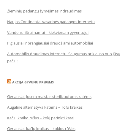
Žieminių padangų žymėjimas ir draudimas
Naujos Continental vasarinės padangos internetu
Vandens filtrai namui – kiekvienam gyventojui
Pigiausiai ir brangiausiai draudžiami automobiliai
Automobilio draudimas internetu. Saugumas priklauso nuo Jūsų
pačių!
AKCIJA GYVUNU PREKEMS
Geriausias Josera maistas sterilizuotoms katėms
Augalinė alternatyva katėms – Tofu kraikas
Kačių kraiko rūšys – kokį parinkti katei
Geriausias kačių kraikas – kokios rūšies