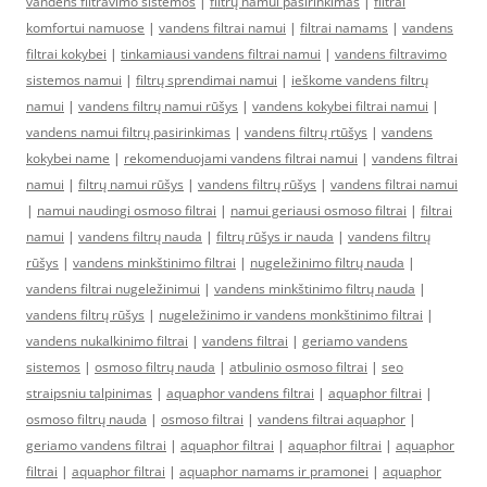
vandens filtravimo sistemos
|
filtrų namui pasirinkimas
|
filtrai
komfortui namuose
|
vandens filtrai namui
|
filtrai namams
|
vandens
filtrai kokybei
|
tinkamiausi vandens filtrai namui
|
vandens filtravimo
sistemos namui
|
filtrų sprendimai namui
|
ieškome vandens filtrų
namui
|
vandens filtrų namui rūšys
|
vandens kokybei filtrai namui
|
vandens namui filtrų pasirinkimas
|
vandens filtrų rtūšys
|
vandens
kokybei name
|
rekomenduojami vandens filtrai namui
|
vandens filtrai
namui
|
filtrų namui rūšys
|
vandens filtrų rūšys
|
vandens filtrai namui
|
namui naudingi osmoso filtrai
|
namui geriausi osmoso filtrai
|
filtrai
namui
|
vandens filtrų nauda
|
filtrų rūšys ir nauda
|
vandens filtrų
rūšys
|
vandens minkštinimo filtrai
|
nugeležinimo filtrų nauda
|
vandens filtrai nugeležinimui
|
vandens minkštinimo filtrų nauda
|
vandens filtrų rūšys
|
nugeležinimo ir vandens monkštinimo filtrai
|
vandens nukalkinimo filtrai
|
vandens filtrai
|
geriamo vandens
sistemos
|
osmoso filtrų nauda
|
atbulinio osmoso filtrai
|
seo
straipsniu talpinimas
|
aquaphor vandens filtrai
|
aquaphor filtrai
|
osmoso filtrų nauda
|
osmoso filtrai
|
vandens filtrai aquaphor
|
geriamo vandens filtrai
|
aquaphor filtrai
|
aquaphor filtrai
|
aquaphor
filtrai
|
aquaphor filtrai
|
aquaphor namams ir pramonei
|
aquaphor