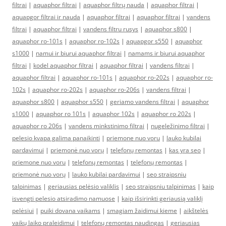
filtrai
|
aquaphor filtrai
|
aquaphor filtrų nauda
|
aquaphor filtrai
|
aquapgor filtrai ir nauda
|
aquaphor filtrai
|
aquaphor filtrai
|
vandens
filtrai
|
aquaphor filtrai
|
vandens filtru rusys
|
aquaphor s800
|
aquaphor ro-101s
|
aquaphor ro-102s
|
aquapgor s550
|
aquaphor
s1000
|
namui ir biurui aquaphor filtrai
|
namams ir biurui aquaphor
filtrai
|
kodel aquaphor filtrai
|
aquaphor filtrai
|
vandens filtrai
|
aquaphor filtrai
|
aquaphor ro-101s
|
aquaphor ro-202s
|
aquaphor ro-
102s
|
aquaphor ro-202s
|
aquaphor ro-206s
|
vandens filtrai
|
aquaphor s800
|
aquaphor s550
|
geriamo vandens filtrai
|
aquaphor
s1000
|
aquaphor ro 101s
|
aquaphor 102s
|
aquaphor ro 202s
|
aquaphor ro 206s
|
vandens minkstinimo filtrai
|
nugeležinimo filtrai
|
pelesio kvapa galima panaikinti
|
priemone nuo voru
|
lauko kubilai
pardavimui
|
priemonė nuo vorų
|
telefonų remontas
|
kas yra seo
|
priemone nuo voru
|
telefonų remontas
|
telefonų remontas
|
priemonė nuo vorų
|
lauko kubilai pardavimui
|
seo straipsniu
talpinimas
|
geriausias pelėsio valiklis
|
seo straipsniu talpinimas
|
kaip
isvengti pelesio atsiradimo namuose
|
kaip išsirinkti geriausią valiklį
pelėsiui
|
puiki dovana vaikams
|
smagiam žaidimui kieme
|
aikštelės
vaikų laiko praleidimui
|
telefonų remontas naudingas
|
geriausias