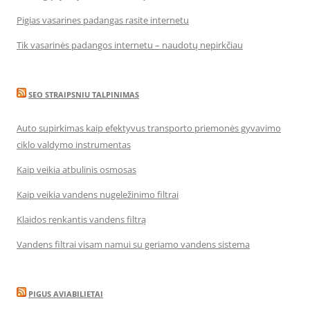
Pigias vasarines padangas rasite internetu
Tik vasarinės padangos internetu – naudotų nepirkčiau
SEO STRAIPSNIU TALPINIMAS
Auto supirkimas kaip efektyvus transporto priemonės gyvavimo
ciklo valdymo instrumentas
Kaip veikia atbulinis osmosas
Kaip veikia vandens nugeležinimo filtrai
Klaidos renkantis vandens filtrą
Vandens filtrai visam namui su geriamo vandens sistema
PIGUS AVIABILIETAI