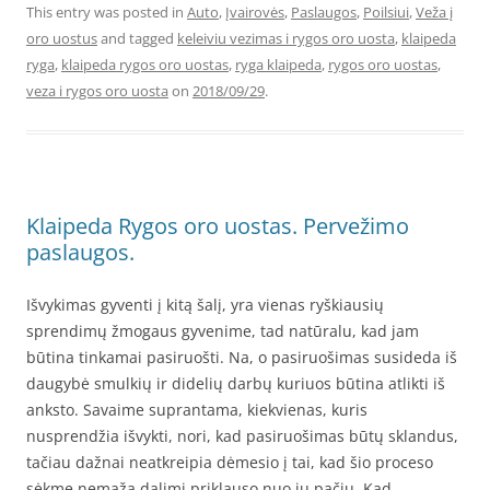
This entry was posted in
Auto
,
Įvairovės
,
Paslaugos
,
Poilsiui
,
Veža į
oro uostus
and tagged
keleiviu vezimas i rygos oro uosta
,
klaipeda
ryga
,
klaipeda rygos oro uostas
,
ryga klaipeda
,
rygos oro uostas
,
veza i rygos oro uosta
on
2018/09/29
.
Klaipeda Rygos oro uostas. Pervežimo
paslaugos.
Išvykimas gyventi į kitą šalį, yra vienas ryškiausių
sprendimų žmogaus gyvenime, tad natūralu, kad jam
būtina tinkamai pasiruošti. Na, o pasiruošimas susideda iš
daugybė smulkių ir didelių darbų kuriuos būtina atlikti iš
anksto. Savaime suprantama, kiekvienas, kuris
nusprendžia išvykti, nori, kad pasiruošimas būtų sklandus,
tačiau dažnai neatkreipia dėmesio į tai, kad šio proceso
sėkme nemaža dalimi priklauso nuo jų pačių. Kad