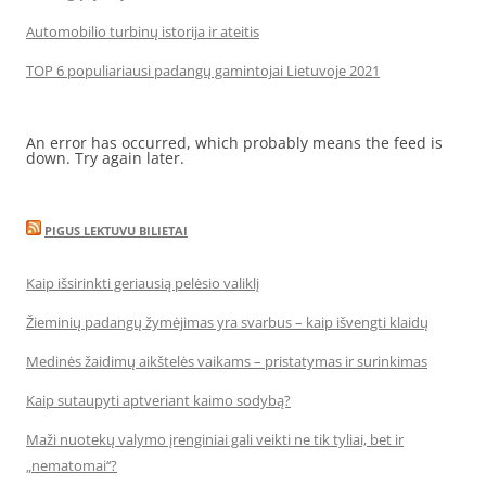
Automobilio turbinų istorija ir ateitis
TOP 6 populiariausi padangų gamintojai Lietuvoje 2021
An error has occurred, which probably means the feed is
down. Try again later.
PIGUS LEKTUVU BILIETAI
Kaip išsirinkti geriausią pelėsio valiklį
Žieminių padangų žymėjimas yra svarbus – kaip išvengti klaidų
Medinės žaidimų aikštelės vaikams – pristatymas ir surinkimas
Kaip sutaupyti aptveriant kaimo sodybą?
Maži nuotekų valymo įrenginiai gali veikti ne tik tyliai, bet ir
„nematomai‘‘?