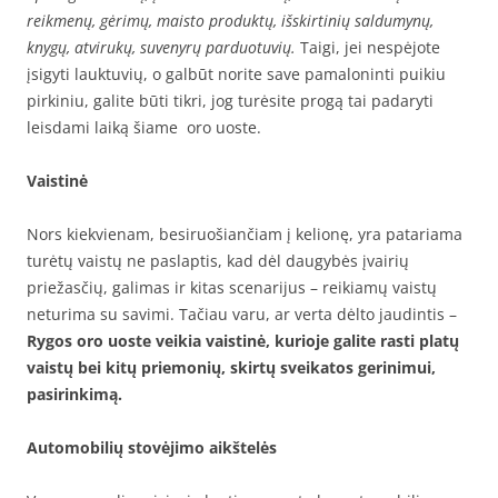
reikmenų, gėrimų, maisto produktų, išskirtinių saldumynų,
knygų, atvirukų, suvenyrų parduotuvių.
Taigi, jei nespėjote
įsigyti lauktuvių, o galbūt norite save pamaloninti puikiu
pirkiniu, galite būti tikri, jog turėsite progą tai padaryti
leisdami laiką šiame oro uoste.
Vaistinė
Nors kiekvienam, besiruošiančiam į kelionę, yra patariama
turėtų vaistų ne paslaptis, kad dėl daugybės įvairių
priežasčių, galimas ir kitas scenarijus – reikiamų vaistų
neturima su savimi. Tačiau varu, ar verta dėlto jaudintis –
Rygos oro uoste veikia vaistinė, kurioje galite rasti platų
vaistų bei kitų priemonių, skirtų sveikatos gerinimui,
pasirinkimą.
Automobilių stovėjimo aikštelės