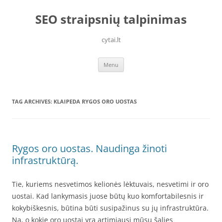
Skip
to
SEO straipsnių talpinimas
content
cytai.lt
Menu
TAG ARCHIVES:
KLAIPEDA RYGOS ORO UOSTAS
Rygos oro uostas. Naudinga žinoti
infrastruktūrą.
Tie, kuriems nesvetimos kelionės lėktuvais, nesvetimi ir oro
uostai. Kad lankymasis juose būtų kuo komfortabilesnis ir
kokybiškesnis, būtina būti susipažinus su jų infrastruktūra.
Na, o kokie oro uostai yra artimiausi mūsų šalies