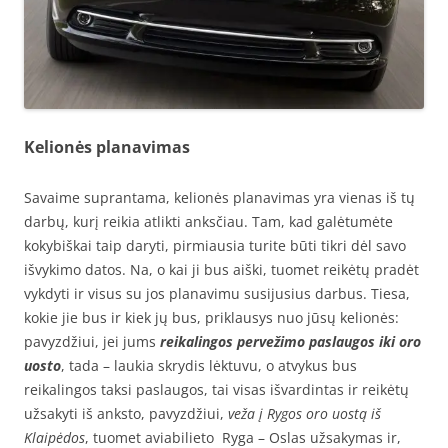
Kelionės planavimas
Savaime suprantama, kelionės planavimas yra vienas iš tų
darbų, kurį reikia atlikti anksčiau. Tam, kad galėtumėte
kokybiškai taip daryti, pirmiausia turite būti tikri dėl savo
išvykimo datos. Na, o kai ji bus aiški, tuomet reikėtų pradėt
vykdyti ir visus su jos planavimu susijusius darbus. Tiesa,
kokie jie bus ir kiek jų bus, priklausys nuo jūsų kelionės:
pavyzdžiui, jei jums
reikalingos pervežimo paslaugos iki oro
uosto
, tada – laukia skrydis lėktuvu, o atvykus bus
reikalingos taksi paslaugos, tai visas išvardintas ir reikėtų
užsakyti iš anksto, pavyzdžiui,
veža į Rygos oro uostą iš
Klaipėdos
, tuomet aviabilieto Ryga – Oslas užsakymas ir,