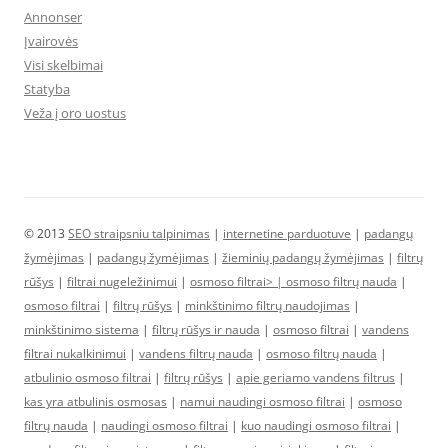
Annonser
Įvairovės
Visi skelbimai
Statyba
Veža į oro uostus
© 2013
SEO straipsniu talpinimas
|
internetine parduotuve
|
padangų
žymėjimas
|
padangų žymėjimas
|
žieminių padangų žymėjimas
|
filtrų
rūšys
|
filtrai nugeležinimui
|
osmoso filtrai> |
osmoso filtrų nauda
|
osmoso filtrai
|
filtrų rūšys
|
minkštinimo filtrų naudojimas
|
minkštinimo sistema
|
filtrų rūšys ir nauda
|
osmoso filtrai
|
vandens
filtrai nukalkinimui
|
vandens filtrų nauda
|
osmoso filtrų nauda
|
atbulinio osmoso filtrai
|
filtrų rūšys
|
apie geriamo vandens filtrus
|
kas yra atbulinis osmosas
|
namui naudingi osmoso filtrai
|
osmoso
filtrų nauda
|
naudingi osmoso filtrai
|
kuo naudingi osmoso filtrai
|