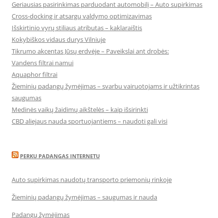
Geriausias pasirinkimas parduodant automobilį – Auto supirkimas
Cross-docking ir atsargų valdymo optimizavimas
Išskirtinio vyrų stiliaus atributas – kaklaraištis
Kokybiškos vidaus durys Vilniuje
Tikrumo akcentas Jūsų erdvėje – Paveikslai ant drobės:
Vandens filtrai namui
Aquaphor filtrai
Žieminių padangų žymėjimas – svarbu vairuotojams ir užtikrintas
saugumas
Medinės vaikų žaidimų aikštelės – kaip išsirinkti
CBD aliejaus nauda sportuojantiems – naudoti gali visi
PERKU PADANGAS INTERNETU
Auto supirkimas naudotų transporto priemonių rinkoje
Žieminių padangų žymėjimas – saugumas ir nauda
Padangų žymėjimas