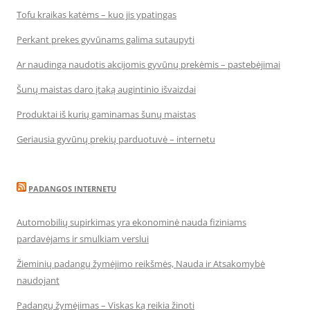
Tofu kraikas katėms – kuo jis ypatingas
Perkant prekes gyvūnams galima sutaupyti
Ar naudinga naudotis akcijomis gyvūnų prekėmis – pastebėjimai
Šunų maistas daro įtaką augintinio išvaizdai
Produktai iš kurių gaminamas šunų maistas
Geriausia gyvūnų prekių parduotuvė – internetu
PADANGOS INTERNETU
Automobilių supirkimas yra ekonominė nauda fiziniams
pardavėjams ir smulkiam verslui
Žieminių padangų žymėjimo reikšmės, Nauda ir Atsakomybė
naudojant
Padangų žymėjimas – Viskas ką reikia žinoti