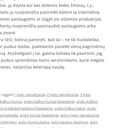
 ją išvysta kur kas didesnis kiekis žmonių, t.y.,
alis jų nusprendžia pasirinkti būtent tą internetinę
monės paslaugomis ar įsigyti jos siūlomos produkcijos.
 klientų nusprendžia pasinaudoti paslaugomis arba
na įmonė.
ra SEO, būtina paminėti, kad tai – ne tik šiuolaikiška,
ir puikus būdas, padedantis pasiekti vieną pagrindinių
ną. Atsižvelgiant į tai, galima belieka tik pavirtinti, jog
a puikus sprendimas tiems verslininkams, kurie mėgsta
emones, nešančias keleriopą naudą.
 tagged
1 lygio signalizacija
,
2 lygio signalizacija
,
3 lygio
kalbos kursai
,
anglu kalbos kursai klaipedoje
,
anglu kalbos
sai pradedantiesiems klaipedoje
,
anglu kalbos laikai
,
anglu
ai klaipeda
,
anglu kursai klaipedoje
,
antro lygio signalizacija
,
internetu
,
auto nuoma kaina
,
auto saugos sistemos
,
auto