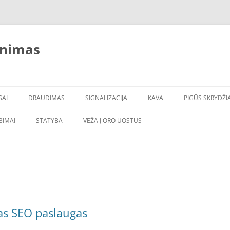
inimas
SAI
DRAUDIMAS
SIGNALIZACIJA
KAVA
PIGŪS SKRYDŽIA
LBIMAI
STATYBA
VEŽA Į ORO UOSTUS
as SEO paslaugas