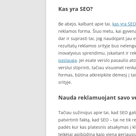
Kas yra SEO?
Be abejo, kalbant apie tai,
kas yra SEO
reklamos forma. Šiuo metu, kai gyvena
dar ir suprasti tai, jog naudojant jau
rezultatų reklamos srityje bus nelengv
inovatyvius sprendimu, įskaitant ir r
paslauga
. Jei esate verslo pasaulio a
verslui stiprinti, tačiau visuomet ren
formas, būtina atkreipkite dėmesį į tai
srityje.
Nauda reklamuojant savo v
Tačiau sužinojus apie tai, kad SEO gali
patvirtinti faktą, kad SEO – tai ne tik
padės kur kas platesnis atsakymas į k
teikėjai apibūdina kaip vieną geriausių