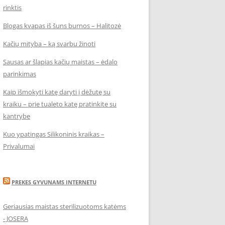
rinktis
Blogas kvapas iš šuns burnos – Halitozė
Kačių mityba – ką svarbu žinoti
Sausas ar šlapias kačių maistas – ėdalo
parinkimas
Kaip išmokyti katę daryti į dėžutę su
kraiku – prie tualeto katę pratinkite su
kantrybe
Kuo ypatingas Silikoninis kraikas –
Privalumai
PREKES GYVUNAMS INTERNETU
Geriausias maistas sterilizuotoms katėms
- JOSERA