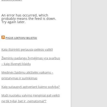
An error has occurred, which
probably means the feed is down.
Try again later.
PIGUS LEKTUVU BILIETAI
Kaip išsirinkti geriausią pelėsio valiklį
Žieminių padangų žymėjimas yra svarbus
– kaip išvengti klaidų
Medinės žaidimų aikštelės vaikams –
pristatymas ir surinkimas
Kaip sutaupyti aptveriant kaimo sodybą?
Maži nuotekų valymo įrenginiai gali veikti
ne tik tyliai, bet ir „nematomai‘‘?