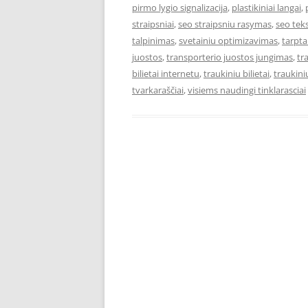
pirmo lygio signalizacija
,
plastikiniai langai
,
straipsniai
,
seo straipsniu rasymas
,
seo teks
talpinimas
,
svetainiu optimizavimas
,
tarpta
juostos
,
transporterio juostos jungimas
,
tr
bilietai internetu
,
traukiniu bilietai
,
traukiniu
tvarkaraščiai
,
visiems naudingi tinklarasciai