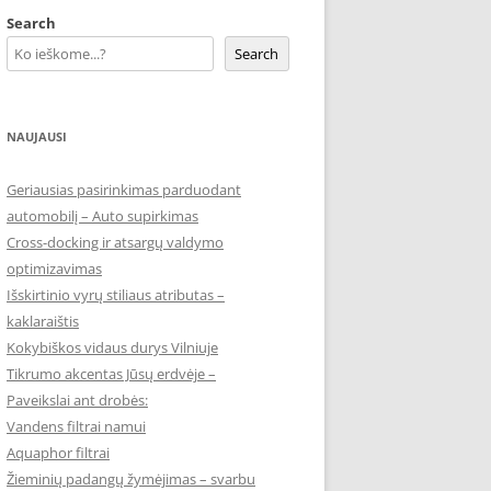
Search
Search
NAUJAUSI
Geriausias pasirinkimas parduodant
automobilį – Auto supirkimas
Cross-docking ir atsargų valdymo
optimizavimas
Išskirtinio vyrų stiliaus atributas –
kaklaraištis
Kokybiškos vidaus durys Vilniuje
Tikrumo akcentas Jūsų erdvėje –
Paveikslai ant drobės:
Vandens filtrai namui
Aquaphor filtrai
Žieminių padangų žymėjimas – svarbu