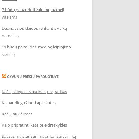
7 būdų panaudoti žaidimų namelį
vaikams
Dažniausios klaidos renkantis vaikų
namelius
11 būdų panaudoti medinę laipiojimo
sienelę
GYVUNU PREKIU PARDUOTUVE
Kačių skiepai – vakcinacijos grafikas
Ką naudinga žinoti apie kates
Kačių auklėjimas
Kaip pripratinti katę prie draskyklės
Sausas maistas šunims ar konservai – ką