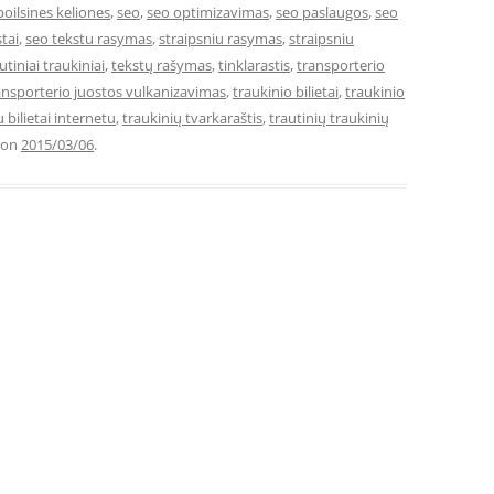
poilsines keliones
,
seo
,
seo optimizavimas
,
seo paslaugos
,
seo
tai
,
seo tekstu rasymas
,
straipsniu rasymas
,
straipsniu
utiniai traukiniai
,
tekstų rašymas
,
tinklarastis
,
transporterio
ansporterio juostos vulkanizavimas
,
traukinio bilietai
,
traukinio
 bilietai internetu
,
traukinių tvarkaraštis
,
trautinių traukinių
on
2015/03/06
.