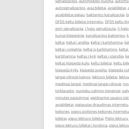
signalizacijos
,
automobilio nuoma
,
automob
autosignalizacijos
,
avia bilietai
,
aviabilietai
,
aviabilietai pigiau
,
bakterijos kanalizacijai
,
bi
DFDS keltu bilietai internetu
,
DFDS keltu lini
gsm signalizacija
,
I lygio signalizacija
,
II lygi
kursai klaipedoje
,
kanalizacijos bakterijos
,
k
keltai
,
keltai i anglija
,
keltai i karlshamna
,
kel
keltai i vokietija
,
keltai is karlshamno
,
keltai
karlshamna
,
keltas i kyli
,
keltas i olandija
,
ke
keltas klaipeda kulis
,
keltu bilietai
,
keltu bil
klaipeda kylis
,
klaipeda svedija
,
klaipeda vok
langai vilniuje kainos
,
lektuvo bilietai
,
lektuv
mediniai langai
,
mediniai langai vilniuje
,
mok
tinklarastis
,
nuoteku valymo irenginiai
,
pal
minutes pasiulymai
,
peidziarine saugos si
aviabilietai
,
pigiausias draudimas internetu
keliones
,
pigios poilsines keliones internetu
bilietai
,
pigus lektuvo bilietai
,
Pigūs lėktuvų 
pigus lektuvu bilietai i londona
,
pigus lektuv