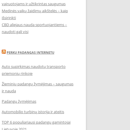
vairuotojams ir užtikrintas saugumas
Medinės vaikų žaidimų aikštelės – kaip
išsirinkti
CBD aliejaus nauda sportuojantiems –
naudoti gali visi
PERKU PADANGAS INTERNETU
Auto supirkimas naudotų transporto
priemonių rinkoje
Žieminių padangų žymėjimas – saugumas
ir nauda
Padangų žymėjimas
Automobilio turbinų istorija ir ateitis
TOP 6 populiariausi padangų gamintojai
Lietuvoje 2021