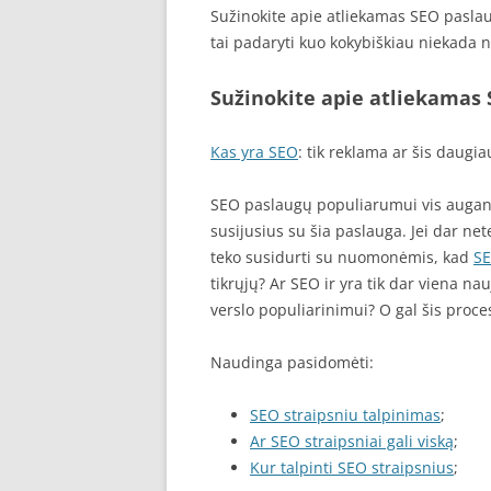
Sužinokite apie atliekamas SEO paslau
tai padaryti kuo kokybiškiau niekada 
Sužinokite apie atliekamas
Kas yra SEO
: tik reklama ar šis daugia
SEO paslaugų populiarumui vis augant 
susijusius su šia paslauga. Jei dar n
teko susidurti su nuomonėmis, kad
S
tikrųjų? Ar SEO ir yra tik dar viena n
verslo populiarinimui? O gal šis proces
Naudinga pasidomėti:
SEO straipsniu talpinimas
;
Ar SEO straipsniai gali viską
;
Kur talpinti SEO straipsnius
;