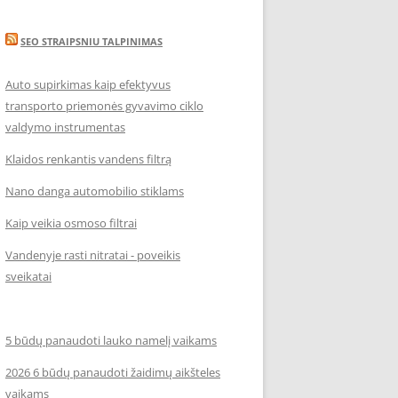
SEO STRAIPSNIU TALPINIMAS
Auto supirkimas kaip efektyvus
transporto priemonės gyvavimo ciklo
valdymo instrumentas
Klaidos renkantis vandens filtrą
Nano danga automobilio stiklams
Kaip veikia osmoso filtrai
Vandenyje rasti nitratai - poveikis
sveikatai
5 būdų panaudoti lauko namelį vaikams
2026 6 būdų panaudoti žaidimų aikšteles
vaikams