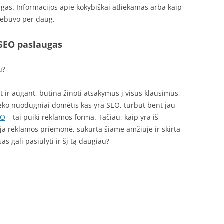
gas. Informacijos apie kokybiškai atliekamas arba kaip
nebuvo per daug.
 SEO paslaugas
u?
ir augant, būtina žinoti atsakymus į visus klausimus,
eteko nuodugniai domėtis kas yra SEO, turbūt bent jau
EO
– tai puiki reklamos forma. Tačiau, kaip yra iš
auja reklamos priemonė, sukurta šiame amžiuje ir skirta
as gali pasiūlyti ir šį tą daugiau?