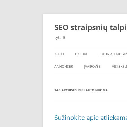
Skip
to
content
SEO straipsnių talp
cytai.lt
AUTO
BALDAI
BUITINIAI PRIETAI
PADANGOS
ANNONSER
ĮVAIROVĖS
VISI SKE
TAG ARCHIVES:
PIGI AUTO NUOMA
Sužinokite apie atliekam