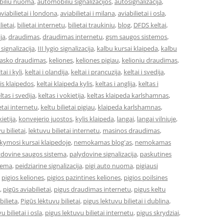
iliu nuoma
,
automobiliu signalizacijos
,
autosignalizacija
,
aviabilietai i londona
,
aviabilietai i milana
,
aviabilietai i osla
,
lietai
,
bilietai internetu
,
bilietai traukiniu
,
blog
,
DFDS keltai
,
ja
,
draudimas
,
draudimas internetu
,
gsm saugos sistemos
,
o signalizacija
,
III lygio signalizacija
,
kalbu kursai klaipeda
,
kalbu
asko draudimas
,
keliones
,
keliones pigiau
,
kelioniu draudimas
,
tai i kyli
,
keltai i olandija
,
keltai i prancuzija
,
keltai i svedija
,
 is klaipedos
,
keltai klaipeda kylis
,
keltas i anglija
,
keltas i
ltas i svedija
,
keltas i vokietija
,
keltas klaipeda karlshamnas
,
ietai internetu
,
keltu bilietai pigiau
,
klaipeda karlshamnas
,
ietija
,
konvejerio juostos
,
kylis klaipeda
,
langai
,
langai vilniuje
,
u bilietai
,
lektuvu bilietai internetu
,
masinos draudimas
,
ymosi kursai klaipedoje
,
nemokamas blog'as
,
nemokamas
ydovine saugos sistema
,
palydovine signalizacija
,
paskutines
stema
,
peidziarine signalizacija
,
pigi auto nuoma
,
pigiausi
,
pigios keliones
,
pigios pazintines keliones
,
pigios poilsines
,
pigūs aviabilietai
,
pigus draudimas internetu
,
pigus keltu
bilieta
,
Pigūs lėktuvų bilietai
,
pigus lektuvu bilietai i dublina
,
u bilietai i osla
,
pigus lektuvu bilietai internetu
,
pigus skrydziai
,