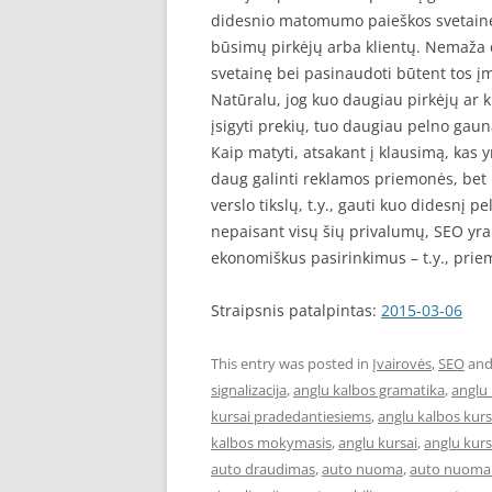
didesnio matomumo paieškos svetainėse,
būsimų pirkėjų arba klientų. Nemaža d
svetainę bei pasinaudoti būtent tos į
Natūralu, jog kuo daugiau pirkėjų ar
įsigyti prekių, tuo daugiau pelno gau
Kaip matyti, atsakant į klausimą, kas y
daug galinti reklamos priemonės, bet 
verslo tikslų, t.y., gauti kuo didesnį pel
nepaisant visų šių privalumų, SEO yr
ekonomiškus pasirinkimus – t.y., pri
Straipsnis patalpintas:
2015-03-06
This entry was posted in
Įvairovės
,
SEO
and
signalizacija
,
anglu kalbos gramatika
,
anglu 
kursai pradedantiesiems
,
anglu kalbos kur
kalbos mokymasis
,
anglu kursai
,
anglu kurs
auto draudimas
,
auto nuoma
,
auto nuoma 