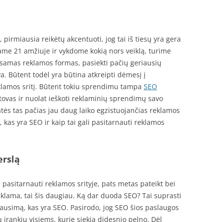
, pirmiausia reikėtų akcentuoti, jog tai iš tiesų yra gera
me 21 amžiuje ir vykdome kokią nors veiklą, turime
 esamas reklamos formas, pasiekti pačių geriausių
a. Būtent todėl yra būtina atkreipti dėmesį į
eklamos sritį. Būtent tokiu sprendimu tampa
SEO
tstovas ir nuolat ieškoti reklaminių sprendimų savo
katės tas pačias jau daug laiko egzistuojančias reklamos
, kas yra SEO ir kaip tai gali pasitarnauti reklamos
erslą
 pasitarnauti reklamos srityje, pats metas pateikt bei
 reklama, tai šis daugiau. Ką dar duoda SEO? Tai suprasti
lausimą, kas yra SEO. Pasirodo, jog SEO šios paslaugos
 įrankių visiems, kurie siekia didesnio pelno. Dėl