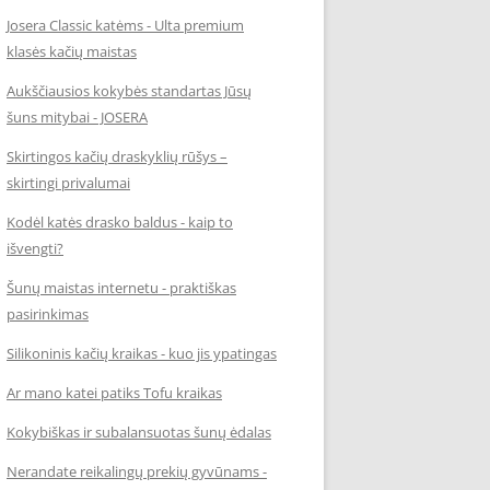
Josera Classic katėms - Ulta premium
klasės kačių maistas
Aukščiausios kokybės standartas Jūsų
šuns mitybai - JOSERA
Skirtingos kačių draskyklių rūšys –
skirtingi privalumai
Kodėl katės drasko baldus - kaip to
išvengti?
Šunų maistas internetu - praktiškas
pasirinkimas
Silikoninis kačių kraikas - kuo jis ypatingas
Ar mano katei patiks Tofu kraikas
Kokybiškas ir subalansuotas šunų ėdalas
Nerandate reikalingų prekių gyvūnams -