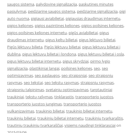
saugos sistema
,
palydovine signalizacija
,
paskutines minutes
pasiulymai
,
peidziarine saugos sistema
,
peidziarine signalizacija
,
pigi
auto nuoma
,
pigiausi aviabilietai
,
pigiausias draudimas internetu
,
pigios keliones
,
pigios pazintines keliones
,
pigios poilsines keliones
,
pigios poilsines keliones internetu
,
pigūs aviabilietai
,
pigus
draudimas internetu
,
pigus keltu bilietai
,
pigus lektuvo bilietai
,
Pigūs lėktuvų bilieta
,
Pigūs lėktuvų bilietai
,
pigus lektuvu bilietai i
dublina
,
pigus lektuvu bilietai i londona
,
pigus lektuvu bilietai i osla
,
pigus lektuvu bilietai internetu
,
pigus skrydziai
,
pirmo lygio
signalizacija
,
plastikiniai langai
,
poilsines keliones
,
seo
,
seo
optimizavimas
,
seo paslaugos
,
seo straipsniai
,
seo straipsniu
rasymas
,
seo tekstai
,
seo tekstu rasymas
,
straipsniu rasymas
,
straipsniu talpinimas
,
svetainiu optimizavimas
,
tarptautiniai
traukiniai
,
tekstų rašymas
,
tinklarastis
,
transporterio juostos
,
transporterio juostos jungimas
,
transporterio juostos
vulkanizavimas
,
traukinio bilietai
,
traukinio bilietai internetu
,
traukiniu bilietai
,
traukiniu bilietai internetu
,
traukinių tvarkaraštis
,
trautinių traukinių tvarkaraščiai
,
visiems naudingi tinklarasciai
on
2015/03/06
.