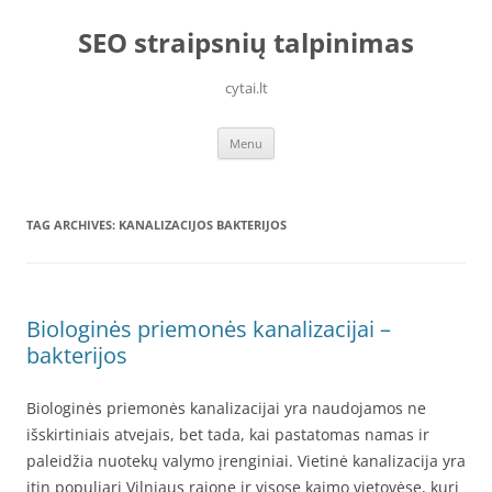
Skip
to
SEO straipsnių talpinimas
content
cytai.lt
Menu
TAG ARCHIVES:
KANALIZACIJOS BAKTERIJOS
Biologinės priemonės kanalizacijai –
bakterijos
Biologinės priemonės kanalizacijai yra naudojamos ne
išskirtiniais atvejais, bet tada, kai pastatomas namas ir
paleidžia nuotekų valymo įrenginiai. Vietinė kanalizacija yra
itin populiari Vilniaus rajone ir visose kaimo vietovėse, kuri