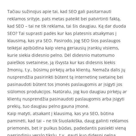
Tačiau sužinojus apie tai, kad SEO gali pasitarnauti
reklamos srityje, pats metas pateikt bei patvirtinti faktą,
kad SEO – tai ne tik reklama, tai šis daugiau. Ką dar duoda
SEO? Tai suprasti padės kur kas platesnis atsakymas į
klausimą, kas yra SEO. Pasirodo, jog SEO šios paslaugos
teikėjai apibūdina kaip vieną geriausių įrankių visiems,
kurie siekia didesnio pelno. Dėl didesnio matomumo
paieškos svetainėse, ją išvysta kur kas didesnis kiekis
žmonių, t.y., būsimų pirkėjų arba klientų. Nemaža dalis jų
nusprendžia pasirinkti būtent tą internetinę svetainę bei
pasinaudoti būtent tos įmonės paslaugomis ar įsigyti jos
siūlomos produkcijos. Natūralu, jog kuo daugiau pirkėjų ar
klientų nusprendžia pasinaudoti paslaugomis arba įsigyti
prekių, tuo daugiau pelno gauna įmonė.
Kaip matyti, atsakant į klausimą, kas yra SEO, būtina
paminėti, kad tai – ne tik šiuolaikiška, daug galinti reklamos
priemonės, bet ir puikus būdas, padedantis pasiekti vieną
pagrindinių verslo tikslų, t.y., gauti kuo didesnį pelną.