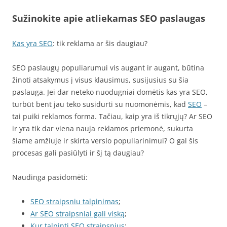
Sužinokite apie atliekamas SEO paslaugas
Kas yra SEO
: tik reklama ar šis daugiau?
SEO paslaugų populiarumui vis augant ir augant, būtina
žinoti atsakymus į visus klausimus, susijusius su šia
paslauga. Jei dar neteko nuodugniai domėtis kas yra SEO,
turbūt bent jau teko susidurti su nuomonėmis, kad
SEO
–
tai puiki reklamos forma. Tačiau, kaip yra iš tikrųjų? Ar SEO
ir yra tik dar viena nauja reklamos priemonė, sukurta
šiame amžiuje ir skirta verslo populiarinimui? O gal šis
procesas gali pasiūlyti ir šį tą daugiau?
Naudinga pasidomėti:
SEO straipsniu talpinimas
;
Ar SEO straipsniai gali viską
;
Kur talpinti SEO straipsnius
;