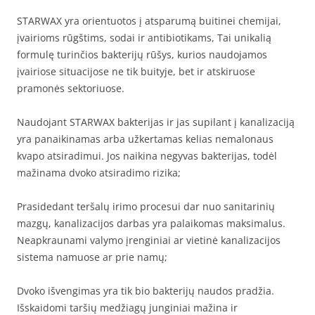
STARWAX yra orientuotos į atsparumą buitinei chemijai,
įvairioms rūgštims, sodai ir antibiotikams, Tai unikalią
formulę turinčios bakterijų rūšys, kurios naudojamos
įvairiose situacijose ne tik buityje, bet ir atskiruose
pramonės sektoriuose.
Naudojant STARWAX bakterijas ir jas supilant į kanalizaciją
yra panaikinamas arba užkertamas kelias nemalonaus
kvapo atsiradimui. Jos naikina negyvas bakterijas, todėl
mažinama dvoko atsiradimo rizika;
Prasidedant teršalų irimo procesui dar nuo sanitarinių
mazgų, kanalizacijos darbas yra palaikomas maksimalus.
Neapkraunami valymo įrenginiai ar vietinė kanalizacijos
sistema namuose ar prie namų;
Dvoko išvengimas yra tik bio bakterijų naudos pradžia.
Išskaidomi taršių medžiagų junginiai mažina ir