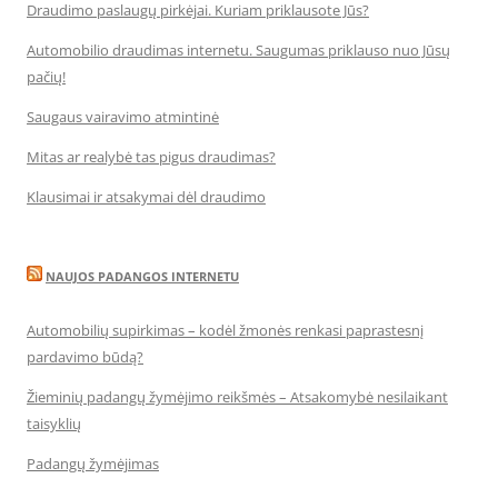
Draudimo paslaugų pirkėjai. Kuriam priklausote Jūs?
Automobilio draudimas internetu. Saugumas priklauso nuo Jūsų
pačių!
Saugaus vairavimo atmintinė
Mitas ar realybė tas pigus draudimas?
Klausimai ir atsakymai dėl draudimo
NAUJOS PADANGOS INTERNETU
Automobilių supirkimas – kodėl žmonės renkasi paprastesnį
pardavimo būdą?
Žieminių padangų žymėjimo reikšmės – Atsakomybė nesilaikant
taisyklių
Padangų žymėjimas