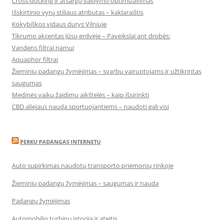
Cross-docking ir atsargų valdymo optimizavimas
Išskirtinio vyrų stiliaus atributas – kaklaraištis
Kokybiškos vidaus durys Vilniuje
Tikrumo akcentas Jūsų erdvėje – Paveikslai ant drobės:
Vandens filtrai namui
Aquaphor filtrai
Žieminių padangų žymėjimas – svarbu vairuotojams ir užtikrintas
saugumas
Medinės vaikų žaidimų aikštelės – kaip išsirinkti
CBD aliejaus nauda sportuojantiems – naudoti gali visi
PERKU PADANGAS INTERNETU
Auto supirkimas naudotų transporto priemonių rinkoje
Žieminių padangų žymėjimas – saugumas ir nauda
Padangų žymėjimas
Automobilio turbinų istorija ir ateitis