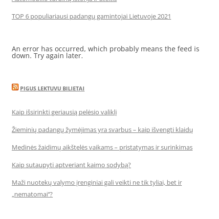
TOP 6 populiariausi padangų gamintojai Lietuvoje 2021
An error has occurred, which probably means the feed is
down. Try again later.
PIGUS LEKTUVU BILIETAI
Kaip išsirinkti geriausią pelėsio valiklį
Žieminių padangų žymėjimas yra svarbus – kaip išvengti klaidų
Medinės žaidimų aikštelės vaikams – pristatymas ir surinkimas
Kaip sutaupyti aptveriant kaimo sodybą?
Maži nuotekų valymo įrenginiai gali veikti ne tik tyliai, bet ir
„nematomai‘‘?