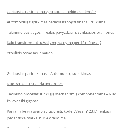
Geriausias pasirinkimas yra auto supirkimas – kodėl?
Automobilių supirkimas padeda išspręsti finansų trūkumą
Tekinimo paslaugos ir realūs pavyzdžiai iš sunkiosios pramonės
Kaip transformuoti užsakymų valdymą per 12 mėnesių?
Atbulinis osmosas ir nauda
Geriausias pasirinkimas – Automobilių supirkimas
Nuotraukos ir spauda ant drobės
Tekinimo procesas sunkiųjų mechanizmų komponentams – Nuo
žaliavos iki giganto
Kai ramybė yra svarbiau už greitį, kodėl „Vezam123.lt“ renkasi
pedantišką tvarką ir BCA draudimą