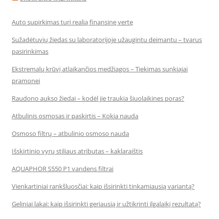
Auto supirkimas turi realią finansinę vertę
Sužadėtuvių žiedas su laboratorijoje užaugintu deimantu – tvarus
pasirinkimas
Ekstremalų krūvį atlaikančios medžiagos – Tiekimas sunkiajai
pramonei
Raudono aukso žiedai – kodėl jie traukia šiuolaikines poras?
Atbulinis osmosas ir paskirtis – Kokia nauda
Osmoso filtrų – atbulinio osmoso nauda
Išskirtinio vyrų stiliaus atributas – kaklaraištis
AQUAPHOR S550 P1 vandens filtrai
Vienkartiniai rankšluosčiai: kaip išsirinkti tinkamiausią variantą?
Geliniai lakai: kaip išsirinkti geriausią ir užtikrinti ilgalaikį rezultatą?