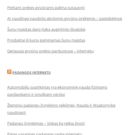
Perkant prekes gyvūnams galima sutaupyti
Ar naudinga naudotis akcijomis gyvūnų prekėmis – pastebėjimai
Šunų maistas daro įtaką augintinio išvaizdai
Produktai iš kurių gaminamas šunų maistas
Geriausia gyvūnų prekių parduotuvė – internetu
PADANGOS INTERNETU
Automobilių supirkimas yra ekonominė nauda fiziniams
pardavėjams ir smulkiam verslui
Žieminių padangų žymėjimo reikšmės, Nauda ir Atsakomybė
naudojant
Padangų žymėjimas – Viskas ką reikia žinoti
Pigias vasarines padangas rasite internetu