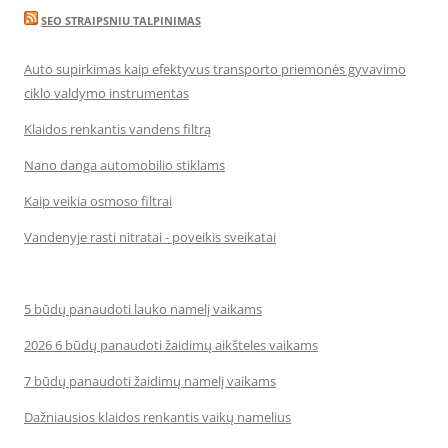
SEO STRAIPSNIU TALPINIMAS
Auto supirkimas kaip efektyvus transporto priemonės gyvavimo
ciklo valdymo instrumentas
Klaidos renkantis vandens filtrą
Nano danga automobilio stiklams
Kaip veikia osmoso filtrai
Vandenyje rasti nitratai - poveikis sveikatai
5 būdų panaudoti lauko namelį vaikams
2026 6 būdų panaudoti žaidimų aikšteles vaikams
7 būdų panaudoti žaidimų namelį vaikams
Dažniausios klaidos renkantis vaikų namelius