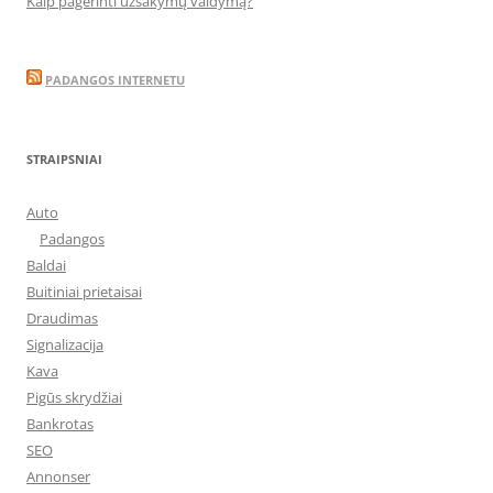
Kaip pagerinti užsakymų valdymą?
PADANGOS INTERNETU
STRAIPSNIAI
Auto
Padangos
Baldai
Buitiniai prietaisai
Draudimas
Signalizacija
Kava
Pigūs skrydžiai
Bankrotas
SEO
Annonser