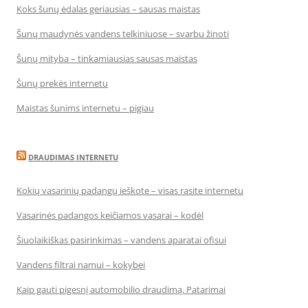
Koks šunų ėdalas geriausias – sausas maistas
Šunų maudynės vandens telkiniuose – svarbu žinoti
Šunų mityba – tinkamiausias sausas maistas
Šunų prekės internetu
Maistas šunims internetu – pigiau
DRAUDIMAS INTERNETU
Kokių vasarinių padangų ieškote – visas rasite internetu
Vasarinės padangos keičiamos vasarai – kodėl
Šiuolaikiškas pasirinkimas – vandens aparatai ofisui
Vandens filtrai namui – kokybei
Kaip gauti pigesnį automobilio draudimą. Patarimai