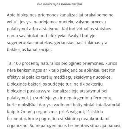
Bio bakterijos kanalizacijai
Apie biologines priemones kanalizacijai prakalbome ne
veltui, jos yra naudojamos nuotekų valymo procesų
palaikymui arba atstatymui. Kai individualios statybos
namo savininkai nori efektyviai išvalyti buityje
sugeneruotas nuotekas, geriausias pasirinkimas yra
bakterijos kanalizacijai.
Tai 100 procentų natūralios biologinės priemonės, kurios
nėra kenksmingos ar kitaip įtakojančios aplinkai, bet itin
efektyviai palaiko taršių medžiagų skaidymą nuotekos.
Biologinės bakterijos sudėtyje turi ne tik bakterijų
biologinei pusiausvyrai kanalizacijoje atstatymui bei
palaikymui. Jų sudėtyje yra ir nepatogeninių fermentų,
kurie moksliškai dar yra vadinami baltyminiai katalizatoriai.
Kaip ir žmonių organizme, prieš valgant, išsiskiria
fermentai, kurie pagreitina virškinimą neapkraudami
organizmo. Su nepatogeniniais fermentais situacija panaši,