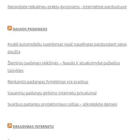
Nerandate reikalingų prekių gyvūnams - internetinė parduotuvė
NAUJOS PADANGOS
Kodėl automobilių supirkimas ypač naudingas parduodant seną,
daužtą
Žieminių padangų reikšmės – Nauda ir atsakomybė pažeidus
taisykles
Renkantis padangas žymėjimas yra svarbus
Vasarinių padangų pirkimo internetu privalumai
Svarbus padangų protektoriaus raštas – atkreipkite dėmesį
DRAUDIMAS INTERNETU