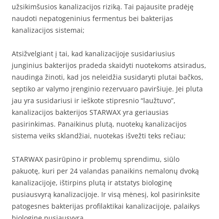
užsikimšusios kanalizacijos riziką. Tai pajausite pradėję
naudoti nepatogeninius fermentus bei bakterijas
kanalizacijos sistemai;
Atsižvelgiant į tai, kad kanalizacijoje susidariusius
junginius bakterijos pradeda skaidyti nuotekoms atsiradus,
naudinga žinoti, kad jos neleidžia susidaryti plutai bačkos,
septiko ar valymo įrenginio rezervuaro paviršiuje. Jei pluta
jau yra susidariusi ir ieškote stipresnio “laužtuvo”,
kanalizacijos bakterijos STARWAX yra geriausias
pasirinkimas. Panaikinus plutą, nuotekų kanalizacijos
sistema veiks sklandžiai, nuotekas išvežti teks rečiau;
STARWAX pasirūpino ir problemų sprendimu, siūlo
pakuotę, kuri per 24 valandas panaikins nemalonų dvoką
kanalizacijoje, ištirpins plutą ir atstatys biologinę
pusiausvyrą kanalizacijoje. Ir visą mėnesį, kol pasirinksite
patogesnes bakterijas profilaktikai kanalizacijoje, palaikys
biologinę pusiausvyrą.