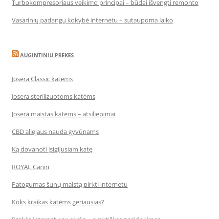
Turbokompresoriaus veikimo principai – būdai išvengti remonto
Vasarinių padangų kokybė internetu – sutaupoma laiko
AUGINTINIU PREKES
Josera Classic katėms
Josera sterilizuotoms katėms
Josera maistas katėms – atsiliepimai
CBD aliejaus nauda gyvūnams
Ką dovanoti įsigijusiam katę
ROYAL Canin
Patogumas šunų maistą pirkti internetu
Koks kraikas katėms geriausias?