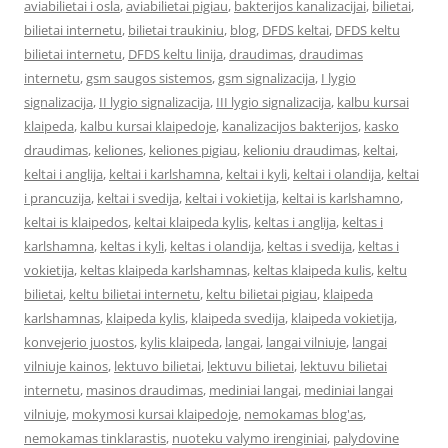
aviabilietai i osla
,
aviabilietai pigiau
,
bakterijos kanalizacijai
,
bilietai
,
bilietai internetu
,
bilietai traukiniu
,
blog
,
DFDS keltai
,
DFDS keltu
bilietai internetu
,
DFDS keltu linija
,
draudimas
,
draudimas
internetu
,
gsm saugos sistemos
,
gsm signalizacija
,
I lygio
signalizacija
,
II lygio signalizacija
,
III lygio signalizacija
,
kalbu kursai
klaipeda
,
kalbu kursai klaipedoje
,
kanalizacijos bakterijos
,
kasko
draudimas
,
keliones
,
keliones pigiau
,
kelioniu draudimas
,
keltai
,
keltai i anglija
,
keltai i karlshamna
,
keltai i kyli
,
keltai i olandija
,
keltai
i prancuzija
,
keltai i svedija
,
keltai i vokietija
,
keltai is karlshamno
,
keltai is klaipedos
,
keltai klaipeda kylis
,
keltas i anglija
,
keltas i
karlshamna
,
keltas i kyli
,
keltas i olandija
,
keltas i svedija
,
keltas i
vokietija
,
keltas klaipeda karlshamnas
,
keltas klaipeda kulis
,
keltu
bilietai
,
keltu bilietai internetu
,
keltu bilietai pigiau
,
klaipeda
karlshamnas
,
klaipeda kylis
,
klaipeda svedija
,
klaipeda vokietija
,
konvejerio juostos
,
kylis klaipeda
,
langai
,
langai vilniuje
,
langai
vilniuje kainos
,
lektuvo bilietai
,
lektuvu bilietai
,
lektuvu bilietai
internetu
,
masinos draudimas
,
mediniai langai
,
mediniai langai
vilniuje
,
mokymosi kursai klaipedoje
,
nemokamas blog'as
,
nemokamas tinklarastis
,
nuoteku valymo irenginiai
,
palydovine