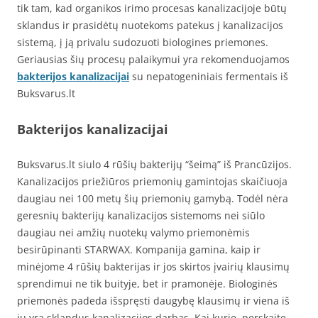
tik tam, kad organikos irimo procesas kanalizacijoje būtų
sklandus ir prasidėtų nuotekoms patekus į kanalizacijos
sistemą, į ją privalu sudozuoti biologines priemones.
Geriausias šių procesų palaikymui yra rekomenduojamos
bakterijos kanalizacijai
su nepatogeniniais fermentais iš
Buksvarus.lt
Bakterijos kanalizacijai
Buksvarus.lt siulo 4 rūšių bakterijų “šeimą” iš Prancūzijos.
Kanalizacijos priežiūros priemonių gamintojas skaičiuoja
daugiau nei 100 metų šių priemonių gamybą. Todėl nėra
geresnių bakterijų kanalizacijos sistemoms nei siūlo
daugiau nei amžių nuotekų valymo priemonėmis
besirūpinanti STARWAX. Kompanija gamina, kaip ir
minėjome 4 rūšių bakterijas ir jos skirtos įvairių klausimų
sprendimui ne tik buityje, bet ir pramonėje. Biologinės
priemonės padeda išspręsti daugybę klausimų ir viena iš
jų yra sklandus kanalizacijos darbas. Kai kurie, perskaitę