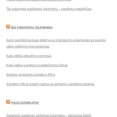
Tik vasarinės padangos internetu – naudotų nepirkčiau
SEO STRAIPSNIU TALPINIMAS
Auto supirkimas kaip efektyvus transporto priemonės gyvavimo
ciklo valdymo instrumentas
Kaip veikia atbulinis osmosas
Kaip veikia vandens nugeležinimo filtrai
Klaidos renkantis vandens filtrą
Vandens filtrai visam namui su geriamo vandens sistema
PIGUS AVIABILIETAI
Vasarinių padangų pirkimas internetu – geriausia išeitis