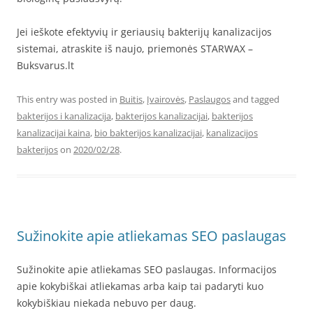
Jei ieškote efektyvių ir geriausių bakterijų kanalizacijos
sistemai, atraskite iš naujo, priemonės STARWAX –
Buksvarus.lt
This entry was posted in
Buitis
,
Įvairovės
,
Paslaugos
and tagged
bakterijos i kanalizacija
,
bakterijos kanalizacijai
,
bakterijos
kanalizacijai kaina
,
bio bakterijos kanalizacijai
,
kanalizacijos
bakterijos
on
2020/02/28
.
Sužinokite apie atliekamas SEO paslaugas
Sužinokite apie atliekamas SEO paslaugas. Informacijos
apie kokybiškai atliekamas arba kaip tai padaryti kuo
kokybiškiau niekada nebuvo per daug.