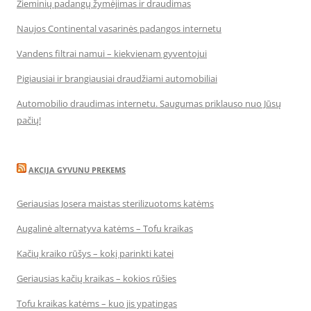
Žieminių padangų žymėjimas ir draudimas
Naujos Continental vasarinės padangos internetu
Vandens filtrai namui – kiekvienam gyventojui
Pigiausiai ir brangiausiai draudžiami automobiliai
Automobilio draudimas internetu. Saugumas priklauso nuo Jūsų
pačių!
AKCIJA GYVUNU PREKEMS
Geriausias Josera maistas sterilizuotoms katėms
Augalinė alternatyva katėms – Tofu kraikas
Kačių kraiko rūšys – kokį parinkti katei
Geriausias kačių kraikas – kokios rūšies
Tofu kraikas katėms – kuo jis ypatingas