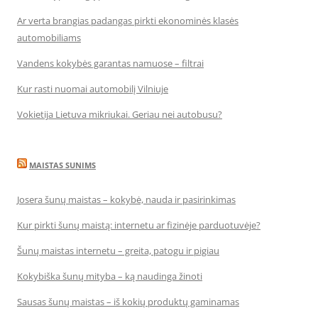
Ar verta brangias padangas pirkti ekonominės klasės
automobiliams
Vandens kokybės garantas namuose – filtrai
Kur rasti nuomai automobilį Vilniuje
Vokietija Lietuva mikriukai. Geriau nei autobusu?
MAISTAS SUNIMS
Josera šunų maistas – kokybė, nauda ir pasirinkimas
Kur pirkti šunų maistą: internetu ar fizinėje parduotuvėje?
Šunų maistas internetu – greita, patogu ir pigiau
Kokybiška šunų mityba – ką naudinga žinoti
Sausas šunų maistas – iš kokių produktų gaminamas