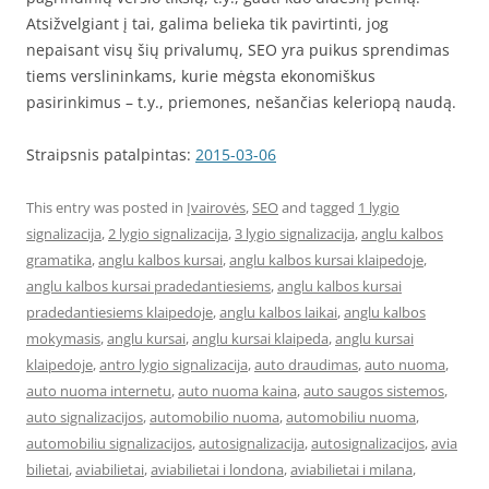
Atsižvelgiant į tai, galima belieka tik pavirtinti, jog
nepaisant visų šių privalumų, SEO yra puikus sprendimas
tiems verslininkams, kurie mėgsta ekonomiškus
pasirinkimus – t.y., priemones, nešančias keleriopą naudą.
Straipsnis patalpintas:
2015-03-06
This entry was posted in
Įvairovės
,
SEO
and tagged
1 lygio
signalizacija
,
2 lygio signalizacija
,
3 lygio signalizacija
,
anglu kalbos
gramatika
,
anglu kalbos kursai
,
anglu kalbos kursai klaipedoje
,
anglu kalbos kursai pradedantiesiems
,
anglu kalbos kursai
pradedantiesiems klaipedoje
,
anglu kalbos laikai
,
anglu kalbos
mokymasis
,
anglu kursai
,
anglu kursai klaipeda
,
anglu kursai
klaipedoje
,
antro lygio signalizacija
,
auto draudimas
,
auto nuoma
,
auto nuoma internetu
,
auto nuoma kaina
,
auto saugos sistemos
,
auto signalizacijos
,
automobilio nuoma
,
automobiliu nuoma
,
automobiliu signalizacijos
,
autosignalizacija
,
autosignalizacijos
,
avia
bilietai
,
aviabilietai
,
aviabilietai i londona
,
aviabilietai i milana
,