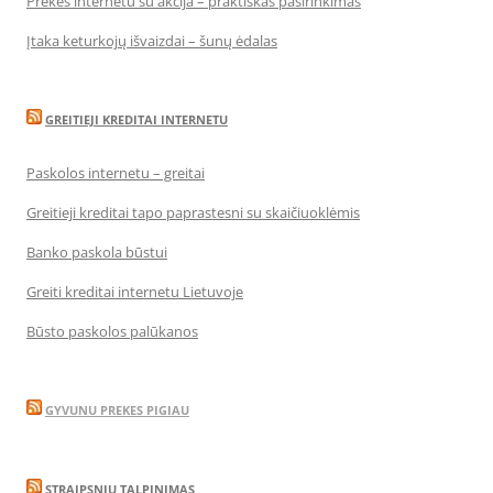
Prekės internetu su akcija – praktiškas pasirinkimas
Įtaka keturkojų išvaizdai – šunų ėdalas
GREITIEJI KREDITAI INTERNETU
Paskolos internetu – greitai
Greitieji kreditai tapo paprastesni su skaičiuoklėmis
Banko paskola būstui
Greiti kreditai internetu Lietuvoje
Būsto paskolos palūkanos
GYVUNU PREKES PIGIAU
STRAIPSNIU TALPINIMAS