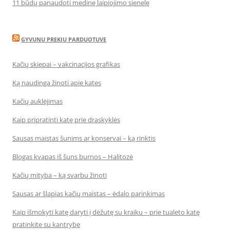
11 būdų panaudoti medinę laipiojimo sienelę
GYVUNU PREKIU PARDUOTUVE
Kačių skiepai – vakcinacijos grafikas
Ką naudinga žinoti apie kates
Kačių auklėjimas
Kaip pripratinti katę prie draskyklės
Sausas maistas šunims ar konservai – ką rinktis
Blogas kvapas iš šuns burnos – Halitozė
Kačių mityba – ką svarbu žinoti
Sausas ar šlapias kačių maistas – ėdalo parinkimas
Kaip išmokyti katę daryti į dėžutę su kraiku – prie tualeto katę
pratinkite su kantrybe