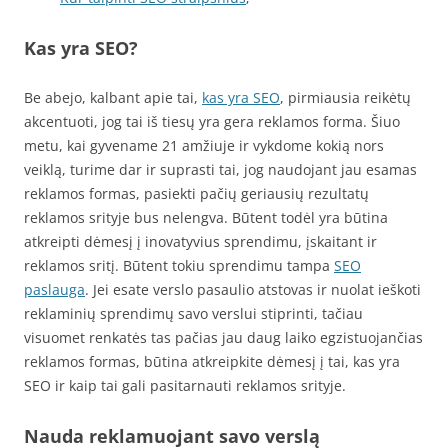
Kas yra SEO?
Be abejo, kalbant apie tai,
kas yra SEO
, pirmiausia reikėtų
akcentuoti, jog tai iš tiesų yra gera reklamos forma. Šiuo
metu, kai gyvename 21 amžiuje ir vykdome kokią nors
veiklą, turime dar ir suprasti tai, jog naudojant jau esamas
reklamos formas, pasiekti pačių geriausių rezultatų
reklamos srityje bus nelengva. Būtent todėl yra būtina
atkreipti dėmesį į inovatyvius sprendimu, įskaitant ir
reklamos sritį. Būtent tokiu sprendimu tampa
SEO
paslauga
. Jei esate verslo pasaulio atstovas ir nuolat ieškoti
reklaminių sprendimų savo verslui stiprinti, tačiau
visuomet renkatės tas pačias jau daug laiko egzistuojančias
reklamos formas, būtina atkreipkite dėmesį į tai, kas yra
SEO ir kaip tai gali pasitarnauti reklamos srityje.
Nauda reklamuojant savo verslą