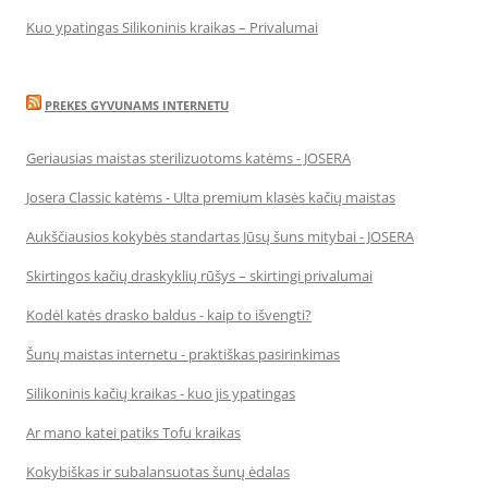
Kuo ypatingas Silikoninis kraikas – Privalumai
PREKES GYVUNAMS INTERNETU
Geriausias maistas sterilizuotoms katėms - JOSERA
Josera Classic katėms - Ulta premium klasės kačių maistas
Aukščiausios kokybės standartas Jūsų šuns mitybai - JOSERA
Skirtingos kačių draskyklių rūšys – skirtingi privalumai
Kodėl katės drasko baldus - kaip to išvengti?
Šunų maistas internetu - praktiškas pasirinkimas
Silikoninis kačių kraikas - kuo jis ypatingas
Ar mano katei patiks Tofu kraikas
Kokybiškas ir subalansuotas šunų ėdalas