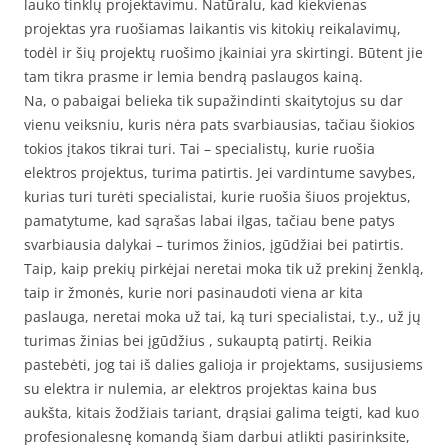
lauko tinklų projektavimu. Natūralu, kad kiekvienas
projektas yra ruošiamas laikantis vis kitokių reikalavimų,
todėl ir šių projektų ruošimo įkainiai yra skirtingi. Būtent jie
tam tikra prasme ir lemia bendrą paslaugos kainą.
Na, o pabaigai belieka tik supažindinti skaitytojus su dar
vienu veiksniu, kuris nėra pats svarbiausias, tačiau šiokios
tokios įtakos tikrai turi. Tai – specialistų, kurie ruošia
elektros projektus, turima patirtis. Jei vardintume savybes,
kurias turi turėti specialistai, kurie ruošia šiuos projektus,
pamatytume, kad sąrašas labai ilgas, tačiau bene patys
svarbiausia dalykai – turimos žinios, įgūdžiai bei patirtis.
Taip, kaip prekių pirkėjai neretai moka tik už prekinį ženklą,
taip ir žmonės, kurie nori pasinaudoti viena ar kita
paslauga, neretai moka už tai, ką turi specialistai, t.y., už jų
turimas žinias bei įgūdžius , sukauptą patirtį. Reikia
pastebėti, jog tai iš dalies galioja ir projektams, susijusiems
su elektra ir nulemia, ar elektros projektas kaina bus
aukšta, kitais žodžiais tariant, drąsiai galima teigti, kad kuo
profesionalesnę komandą šiam darbui atlikti pasirinksite,