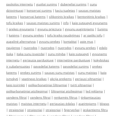
paskolos internetu
|
guoliai sunims
|
dubeneliai sunims
|
sunu
dziovintuvai
|
konservai sunims
|
kaciu tualetas
|
sausas maistas
katems
|
konservai katems
|
silikoninis kraikas
|
bentonitinis kraikas
|
tofu kraikas
|
sausas maistas sunims
|
info
|
kaip sutaupyti gyvunams
|
prekes gyvunams
|
gyvunu prieziura
|
gyvunu augintojams
|
šunims
|
katėms
|
gyvunu prekes
|
tofu kraiko naudojimas
|
ar patiks tofu
|
augalinė alternatyva
|
gyvunu prekes
|
kontaktai
|
apie mus
|
naujienos
|
nuorodos
|
nuorodos
|
nuorodos
|
gyvunu prekes
|
edalo
itaka
|
itaka sunu isvaizdai
|
sunu mityba
|
kaip sutaupyti
|
gyvunams
internetu
|
geriausia parduotuve
|
internetine parduotuve
|
kokybiskas
ir subalansuotas
|
pavadeliai katems
|
pavadeliai sunims
|
prekes
katems
|
prekes sunims
|
sausas sunu maistas
|
sunu maistas
|
kaip
ismokyti
|
ypatingas kraikas
|
akcija prekems
|
geriausi siltnamiai
|
kaip issirinkti
|
polikarbonatiniai šiltnamiai
|
tvirti siltnamiai
|
polikarbonatiniai atsiliepimai
|
šiltnamiai atsiliepimai
|
led reklama
|
vandens filtrai
|
vandens filtrai
|
renkamės filtrus
|
tinkamiausias
maistas
|
maistas internetu
|
geriausias ėdalas
|
augintojams
|
blogas
|
straipsniai
|
straipsniai
|
straipsniai
|
fejerverkai
|
ieskantiems filtru