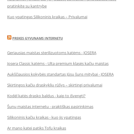
pratinkite su kantrybe
Kuo ypatingas Silikoninis kraikas – Privalumai
PREKES GYVUNAMS INTERNETU
Geriausias maistas sterilizuotoms katėms - JOSERA
Josera Classic katėms - Ulta premium klasės kačių maistas
Aukščiausios kokybės standartas Jūsų šuns mitybai - JOSERA
Skirtingos kačių draskyklių rūšys – skirtingi privalumai
Kodėl katės drasko baldus - kaip to išvengti?
Šunų maistas internetu - praktiškas pasirinkimas
Silikoninis kačių kraikas - kuo jis ypatingas
Ar mano katei patiks Tofu kraikas