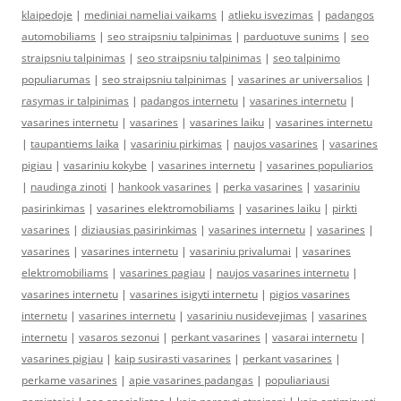
klaipedoje
|
mediniai nameliai vaikams
|
atlieku isvezimas
|
padangos
automobiliams
|
seo straipsniu talpinimas
|
parduotuve sunims
|
seo
straipsniu talpinimas
|
seo straipsniu talpinimas
|
seo talpinimo
populiarumas
|
seo straipsniu talpinimas
|
vasarines ar universalios
|
rasymas ir talpinimas
|
padangos internetu
|
vasarines internetu
|
vasarines internetu
|
vasarines
|
vasarines laiku
|
vasarines internetu
|
taupantiems laika
|
vasariniu pirkimas
|
naujos vasarines
|
vasarines
pigiau
|
vasariniu kokybe
|
vasarines internetu
|
vasarines populiarios
|
naudinga zinoti
|
hankook vasarines
|
perka vasarines
|
vasariniu
pasirinkimas
|
vasarines elektromobiliams
|
vasarines laiku
|
pirkti
vasarines
|
diziausias pasirinkimas
|
vasarines internetu
|
vasarines
|
vasarines
|
vasarines internetu
|
vasariniu privalumai
|
vasarines
elektromobiliams
|
vasarines pagiau
|
naujos vasarines internetu
|
vasarines internetu
|
vasarines isigyti internetu
|
pigios vasarines
internetu
|
vasarines internetu
|
vasariniu nusidevejimas
|
vasarines
internetu
|
vasaros sezonui
|
perkant vasarines
|
vasarai internetu
|
vasarines pigiau
|
kaip susirasti vasarines
|
perkant vasarines
|
perkame vasarines
|
apie vasarines padangas
|
populiariausi