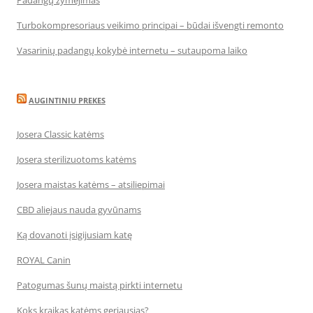
Padangų žymėjimas
Turbokompresoriaus veikimo principai – būdai išvengti remonto
Vasarinių padangų kokybė internetu – sutaupoma laiko
AUGINTINIU PREKES
Josera Classic katėms
Josera sterilizuotoms katėms
Josera maistas katėms – atsiliepimai
CBD aliejaus nauda gyvūnams
Ką dovanoti įsigijusiam katę
ROYAL Canin
Patogumas šunų maistą pirkti internetu
Koks kraikas katėms geriausias?