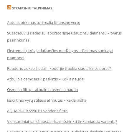
STRAIPSNIU TALPINIMAS
Auto supirkimas turi realią finansinę vertę
Sužadėtuvių žiedas su laboratorijoje užaugintu deimantu – tvarus
pasirinkimas
Ekstremalų krūvį atlaikančios medžiagos – Tiekimas sunkiajai
pramonei
Raudono aukso žiedai – kodėl jie traukia šiuolaikines poras?
Atbulinis osmosas ir paskirtis – Kokia nauda
Osmoso filtrų – atbulinio osmoso nauda
Išskirtinio vyrų stiliaus atributas – kaklaraištis
AQUAPHOR S550 P1 vandens filtrai
Vienkartiniai rankšluosčiai: kaip išsirinkti tinkamiausią variantą?