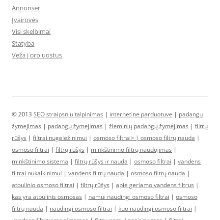
Annonser
Įvairovės
Visi skelbimai
Statyba
Veža į oro uostus
© 2013
SEO straipsniu talpinimas
|
internetine parduotuve
|
padangų
žymėjimas
|
padangų žymėjimas
|
žieminių padangų žymėjimas
|
filtrų
rūšys
|
filtrai nugeležinimui
|
osmoso filtrai> |
osmoso filtrų nauda
|
osmoso filtrai
|
filtrų rūšys
|
minkštinimo filtrų naudojimas
|
minkštinimo sistema
|
filtrų rūšys ir nauda
|
osmoso filtrai
|
vandens
filtrai nukalkinimui
|
vandens filtrų nauda
|
osmoso filtrų nauda
|
atbulinio osmoso filtrai
|
filtrų rūšys
|
apie geriamo vandens filtrus
|
kas yra atbulinis osmosas
|
namui naudingi osmoso filtrai
|
osmoso
filtrų nauda
|
naudingi osmoso filtrai
|
kuo naudingi osmoso filtrai
|