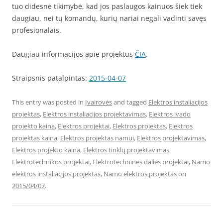
tuo didesnė tikimybė, kad jos paslaugos kainuos šiek tiek
daugiau, nei tų komandų, kurių nariai negali vadinti savęs
profesionalais.
Daugiau informacijos apie projektus
ČIA
.
Straipsnis patalpintas:
2015-04-07
This entry was posted in
Įvairovės
and tagged
Elektros instaliacijos
projektas
,
Elektros instaliacijos projektavimas
,
Elektros ivado
projekto kaina
,
Elektros projektai
,
Elektros projektas
,
Elektros
projektas kaina
,
Elektros projektas namui
,
Elektros projektavimas
,
Elektros projekto kaina
,
Elektros tinklų projektavimas
,
Elektrotechnikos projektai
,
Elektrotechnines dalies projektai
,
Namo
elektros instaliacijos projektas
,
Namo elektros projektas
on
2015/04/07
.