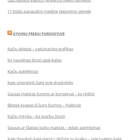
Dažniausios klaidos renkantis vaikų namelius
11 būdų panaudoti medinę laipiojimo sienelę
GYVUNU PREKIU PARDUOTUVE
Kačių skiepai – vakcinacijos grafikas
Ką naudinga žinoti apie kates
Kačių auklėjimas
Kaip pripratinti katę prie draskyklės
Sausas maistas šunims ar konservai – ką rinktis
Blogas kvapas iš šuns burnos – Halitozė
Kačių mityba – ką svarbu žinoti
Sausas ar šlapias kačių maistas – ėdalo parinkimas
Kaip išmokyti katę daryti į dėžutę su kraiku – prie tualeto katę