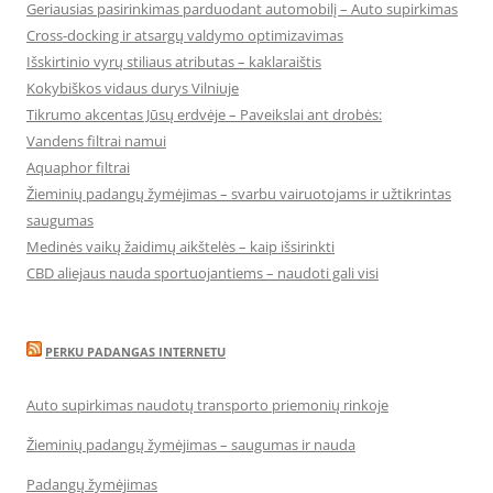
Geriausias pasirinkimas parduodant automobilį – Auto supirkimas
Cross-docking ir atsargų valdymo optimizavimas
Išskirtinio vyrų stiliaus atributas – kaklaraištis
Kokybiškos vidaus durys Vilniuje
Tikrumo akcentas Jūsų erdvėje – Paveikslai ant drobės:
Vandens filtrai namui
Aquaphor filtrai
Žieminių padangų žymėjimas – svarbu vairuotojams ir užtikrintas
saugumas
Medinės vaikų žaidimų aikštelės – kaip išsirinkti
CBD aliejaus nauda sportuojantiems – naudoti gali visi
PERKU PADANGAS INTERNETU
Auto supirkimas naudotų transporto priemonių rinkoje
Žieminių padangų žymėjimas – saugumas ir nauda
Padangų žymėjimas