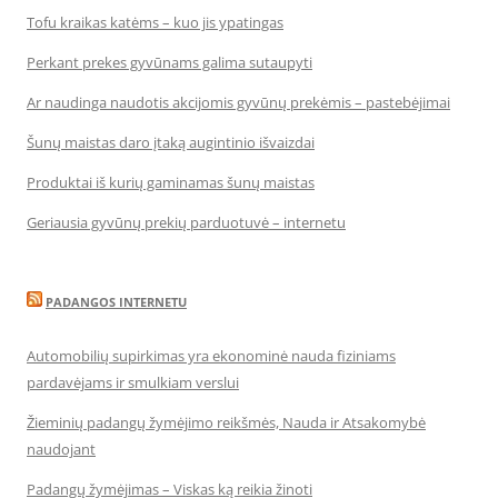
Tofu kraikas katėms – kuo jis ypatingas
Perkant prekes gyvūnams galima sutaupyti
Ar naudinga naudotis akcijomis gyvūnų prekėmis – pastebėjimai
Šunų maistas daro įtaką augintinio išvaizdai
Produktai iš kurių gaminamas šunų maistas
Geriausia gyvūnų prekių parduotuvė – internetu
PADANGOS INTERNETU
Automobilių supirkimas yra ekonominė nauda fiziniams
pardavėjams ir smulkiam verslui
Žieminių padangų žymėjimo reikšmės, Nauda ir Atsakomybė
naudojant
Padangų žymėjimas – Viskas ką reikia žinoti