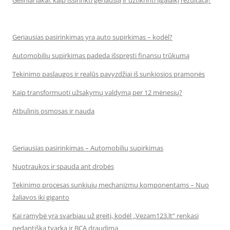
Geliniai lakai: kaip išsirinkti geriausią ir užtikrinti ilgalaikį rezultatą?
Geriausias pasirinkimas yra auto supirkimas – kodėl?
Automobilių supirkimas padeda išspręsti finansų trūkumą
Tekinimo paslaugos ir realūs pavyzdžiai iš sunkiosios pramonės
Kaip transformuoti užsakymų valdymą per 12 mėnesių?
Atbulinis osmosas ir nauda
Geriausias pasirinkimas – Automobilių supirkimas
Nuotraukos ir spauda ant drobės
Tekinimo procesas sunkiųjų mechanizmų komponentams – Nuo
žaliavos iki giganto
Kai ramybė yra svarbiau už greitį, kodėl „Vezam123.lt“ renkasi
pedantišką tvarką ir BCA draudimą