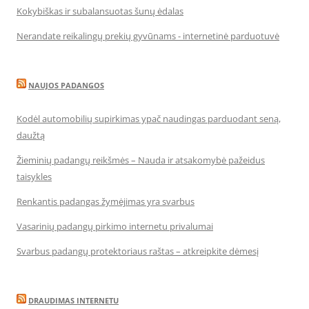
Kokybiškas ir subalansuotas šunų ėdalas
Nerandate reikalingų prekių gyvūnams - internetinė parduotuvė
NAUJOS PADANGOS
Kodėl automobilių supirkimas ypač naudingas parduodant seną,
daužtą
Žieminių padangų reikšmės – Nauda ir atsakomybė pažeidus
taisykles
Renkantis padangas žymėjimas yra svarbus
Vasarinių padangų pirkimo internetu privalumai
Svarbus padangų protektoriaus raštas – atkreipkite dėmesį
DRAUDIMAS INTERNETU