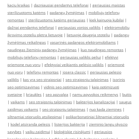
kaciu kraikas
|
dazniausiai gendantys telefonai
|
geriausias maistas
sterilizuotoms katėms
|
padangų žymėjimas
|
mobiliųjų telefonų
remontas
|
sterilizuotoms katėms geriausias
|
kiek kainuoja kubilai
|
dažnai gendantys telefonai
|
geriausias vonios valiklis
|
elektromobiliu
ikrovimo stoteliu pletra lietuvoje
|
lietuvoje daugeja stoteliu
|
padangų
žymėjimas reikalingas
|
vasarinės padangos elektromobiliams
|
naudingas žieminių padangų žymėjimas
|
kuo naudingas remontas
|
mobiliųjų telefonų remontas
|
geriausias valiklis peliui
|
efektyvi
priemone nuo voru
|
efektyviai veikiantis pelėsio valiklis
|
priemonė
nuo vorų
|
telefonų remontas
|
josera classic
|
geriausias pelesio
valiklis
|
kas yra seo straipsniai
|
seo straipsniu talpinimas
|
isorinis
seo optimizavimas
|
vidinis seo optimizavimas
|
kaip optimizuoti
svetaine
|
kriaukles
|
seo apzvalga
|
namu apyvokos reikmenys
|
buitis
|
vaikams
|
seo straipsniu talpinimas
|
bakterijos kanalizacijai
|
saugus
zaidimas vaikams
|
seo straipsniu talpinimas
|
nuo kada ziemines
|
siltnamiai stipruolis atsiliepimai
|
polikarbonatiniai šiltnamiai stipruolis
|
kodel atsiranda pelesis
|
listerijos bakterija
|
zieminio langu skyscio
savybes
|
vaiku zaidimui
|
bioloģiskie risinājumi
|
geriausios