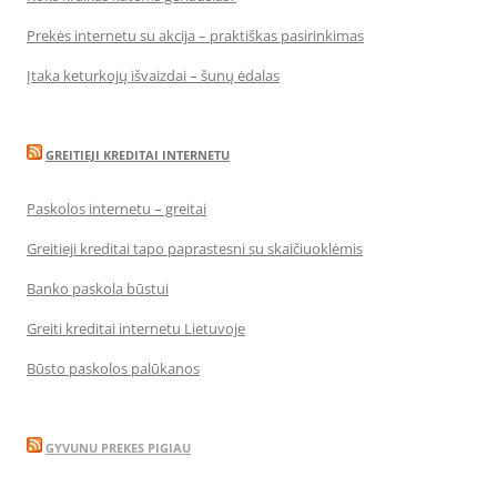
Prekės internetu su akcija – praktiškas pasirinkimas
Įtaka keturkojų išvaizdai – šunų ėdalas
GREITIEJI KREDITAI INTERNETU
Paskolos internetu – greitai
Greitieji kreditai tapo paprastesni su skaičiuoklėmis
Banko paskola būstui
Greiti kreditai internetu Lietuvoje
Būsto paskolos palūkanos
GYVUNU PREKES PIGIAU