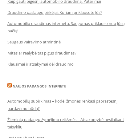
Kaip gauti pigesnį automobilio draudimą. Patarimai
Draudimo paslaugų pirkėjai. Kuriam priklausote Jūs?
Automobilio draudimas internetu. Saugumas priklauso nuo Jūsų
pačių!
Saugaus vairavimo atmintinė
Mitas ar realybė tas pigus draudimas?
Klausimai ir atsakymai dėl draudimo
NAUJOS PADANGOS INTERNETU
Automobilių supirkimas – kodėl žmonės renkasi paprastesnį
pardavimo būdą?
Žieminių padangų žymėjimo reikšmės – Atsakomybė nesilaikant
taisyklių