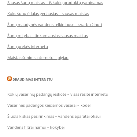
Sausas šunų maistas – iš kokių produktų gaminamas
Koks šunų ėdalas geriausias – sausas maistas
Šunų maudynės vandens telkiniuose – svarbu žinoti
Šunų mityba – tinkamiausias sausas maistas
Šunų prekės internetu
Maistas šunims internetu – pigiau
DRAUDIMAS INTERNETU
Kokių vasarinių padangų ieškote – visas rasite internetu
Vasarinės padangos keičiamos vasarai – kodėl
Šiuolaikiškas pasirinkimas – vandens aparatai ofisui
Vandens filtrai namui – kokybei