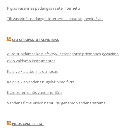
Pigias vasarines padangas rasite internetu
Tik vasarinės padangos internetu – naudotų nepirkčiau
SEO STRAIPSNIU TALPINIMAS
Auto supirkimas kaip efektyvus transporto priemonės gyvavimo
ciklo valdymo instrumentas
Kaip veikia atbulinis osmosas
Kaip veikia vandens nugeležinimo filtrai
Klaidos renkantis vandens filtrą
Vandens filtrai visam namui su geriamo vandens sistema
PIGUS AVIABILIETAI