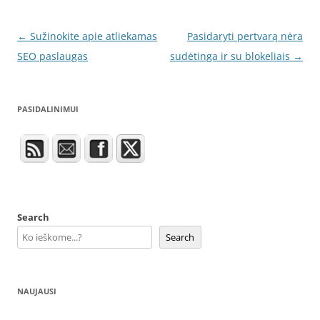
Post
←
Sužinokite apie atliekamas
Pasidaryti pertvarą nėra
navigation
SEO paslaugas
sudėtinga ir su blokeliais
→
PASIDALINIMUI
Search
Search
NAUJAUSI