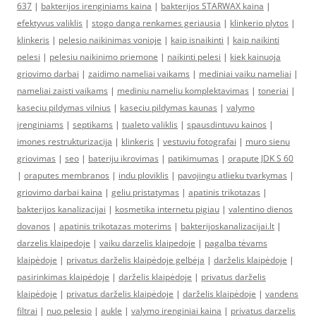
637
|
bakterijos irenginiams kaina
|
bakterijos STARWAX kaina
|
efektyvus valiklis
|
stogo danga renkames geriausia
|
klinkerio plytos
|
klinkeris
|
pelesio naikinimas vonioje
|
kaip isnaikinti
|
kaip naikinti
pelesi
|
pelesiu naikinimo priemone
|
naikinti pelesi
|
kiek kainuoja
griovimo darbai
|
zaidimo nameliai vaikams
|
mediniai vaiku nameliai
|
nameliai zaisti vaikams
|
mediniu nameliu komplektavimas
|
toneriai
|
kaseciu pildymas vilnius
|
kaseciu pildymas kaunas
|
valymo
įrenginiams
|
septikams
|
tualeto valiklis
|
spausdintuvu kainos
|
imones restrukturizacija
|
klinkeris
|
vestuviu fotografai
|
muro sienu
griovimas
|
seo
|
bateriju ikrovimas
|
patikimumas
|
orapute JDK S 60
|
oraputes membranos
|
indu ploviklis
|
pavojingu atlieku tvarkymas
|
griovimo darbai kaina
|
geliu pristatymas
|
apatinis trikotazas
|
bakterijos kanalizacijai
|
kosmetika internetu pigiau
|
valentino dienos
dovanos
|
apatinis trikotazas moterims
|
bakterijoskanalizacijai.lt
|
darzelis klaipedoje
|
vaiku darzelis klaipedoje
|
pagalba tėvams
klaipėdoje
|
privatus darželis klaipėdoje gelbėja
|
darželis klaipėdoje
|
pasirinkimas klaipėdoje
|
darželis klaipėdoje
|
privatus darželis
klaipėdoje
|
privatus darželis klaipėdoje
|
darželis klaipėdoje
|
vandens
filtrai
|
nuo pelesio
|
aukle
|
valymo irenginiai kaina
|
privatus darzelis