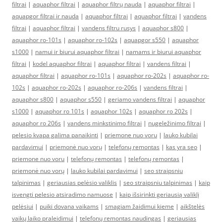
filtrai
|
aquaphor filtrai
|
aquaphor filtrų nauda
|
aquaphor filtrai
|
aquapgor filtrai ir nauda
|
aquaphor filtrai
|
aquaphor filtrai
|
vandens
filtrai
|
aquaphor filtrai
|
vandens filtru rusys
|
aquaphor s800
|
aquaphor ro-101s
|
aquaphor ro-102s
|
aquapgor s550
|
aquaphor
s1000
|
namui ir biurui aquaphor filtrai
|
namams ir biurui aquaphor
filtrai
|
kodel aquaphor filtrai
|
aquaphor filtrai
|
vandens filtrai
|
aquaphor filtrai
|
aquaphor ro-101s
|
aquaphor ro-202s
|
aquaphor ro-
102s
|
aquaphor ro-202s
|
aquaphor ro-206s
|
vandens filtrai
|
aquaphor s800
|
aquaphor s550
|
geriamo vandens filtrai
|
aquaphor
s1000
|
aquaphor ro 101s
|
aquaphor 102s
|
aquaphor ro 202s
|
aquaphor ro 206s
|
vandens minkstinimo filtrai
|
nugeležinimo filtrai
|
pelesio kvapa galima panaikinti
|
priemone nuo voru
|
lauko kubilai
pardavimui
|
priemonė nuo vorų
|
telefonų remontas
|
kas yra seo
|
priemone nuo voru
|
telefonų remontas
|
telefonų remontas
|
priemonė nuo vorų
|
lauko kubilai pardavimui
|
seo straipsniu
talpinimas
|
geriausias pelėsio valiklis
|
seo straipsniu talpinimas
|
kaip
isvengti pelesio atsiradimo namuose
|
kaip išsirinkti geriausią valiklį
pelėsiui
|
puiki dovana vaikams
|
smagiam žaidimui kieme
|
aikštelės
vaikų laiko praleidimui
|
telefonų remontas naudingas
|
geriausias