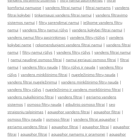
vandens filtravimo sistemos
|
filtrų namui pasirinkimas
|
filtrai
komfortui namuose
|
vandens filtrai namui
|
filtrai namams
|
vandens
filtrai kokybei
|
tinkamiausi vandens filtrai namui
|
vandens filtravimo
sistemos namui
|
filtrų sprendimai namui
|
ieškome vandens filtrų
namui
|
vandens filtrų namui rūšys
|
vandens kokybei filtrai namui
|
vandens namui filtrų pasirinkimas
|
vandens filtrų rtūšys
|
vandens
kokybei name
|
rekomenduojami vandens filtrai namui
|
vandens filtrai
namui
|
filtrų namui rūšys
|
vandens filtrų rūšys
|
vandens filtrai namui
|
namui naudingi osmoso filtrai
|
namui geriausi osmoso filtrai
|
filtrai
namui
|
vandens filtrų nauda
|
filtrų rūšys ir nauda
|
vandens filtrų
rūšys
|
vandens minkštinimo filtrai
|
nugeležinimo filtrų nauda
|
vandens filtrai nugeležinimui
|
vandens minkštinimo filtrų nauda
|
vandens filtrų rūšys
|
nugeležinimo ir vandens monkštinimo filtrai
|
vandens nukalkinimo filtrai
|
vandens filtrai
|
geriamo vandens
sistemos
|
osmoso filtrų nauda
|
atbulinio osmoso filtrai
|
seo
straipsniu talpinimas
|
aquaphor vandens filtrai
|
aquaphor filtrai
|
osmoso filtrų nauda
|
osmoso filtrai
|
vandens filtrai aquaphor
|
geriamo vandens filtrai
|
aquaphor filtrai
|
aquaphor filtrai
|
aquaphor
filtrai
|
aquaphor filtrai
|
aquaphor namams ir pramonei
|
aquaphor