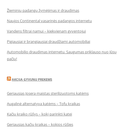
Žieminių padangų žymėjimas ir draudimas
Naujos Continental vasarinės padangos internetu
Vandens filtrai namui – kiekvienam gyventojui
Pigiausiai ir brangiausiai draudžiami automobiliai
Automobilio draudimas internetu. Saugumas priklauso nuo Jūsų
pačių!
AKCIJA GYVUNU PREKEMS
Geriausias Josera maistas sterilizuotoms katėms
Augalinė alternatyva katėms – Tofu kraikas
Kačių kraiko rūšys – kokį parinkti katei
Geriausias kačių kraikas – kokios rūšies