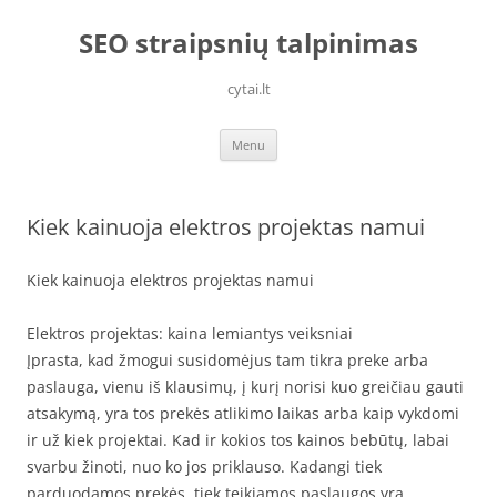
Skip
to
SEO straipsnių talpinimas
content
cytai.lt
Menu
Kiek kainuoja elektros projektas namui
Kiek kainuoja elektros projektas namui
Elektros projektas: kaina lemiantys veiksniai
Įprasta, kad žmogui susidomėjus tam tikra preke arba
paslauga, vienu iš klausimų, į kurį norisi kuo greičiau gauti
atsakymą, yra tos prekės atlikimo laikas arba kaip vykdomi
ir už kiek projektai. Kad ir kokios tos kainos bebūtų, labai
svarbu žinoti, nuo ko jos priklauso. Kadangi tiek
parduodamos prekės, tiek teikiamos paslaugos yra