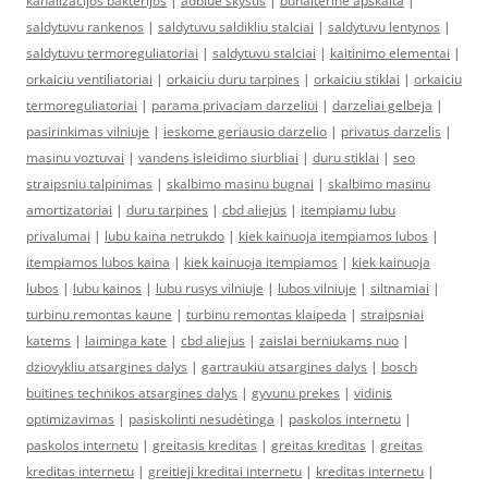
kanalizacijos bakterijos
|
adblue skystis
|
buhalterine apskaita
|
saldytuvu rankenos
|
saldytuvu saldikliu stalciai
|
saldytuvu lentynos
|
saldytuvu termoreguliatoriai
|
saldytuvu stalciai
|
kaitinimo elementai
|
orkaiciu ventiliatoriai
|
orkaiciu duru tarpines
|
orkaiciu stiklai
|
orkaiciu
termoreguliatoriai
|
parama privaciam darzeliui
|
darzeliai gelbeja
|
pasirinkimas vilniuje
|
ieskome geriausio darzelio
|
privatus darzelis
|
masinu voztuvai
|
vandens isleidimo siurbliai
|
duru stiklai
|
seo
straipsniu talpinimas
|
skalbimo masinu bugnai
|
skalbimo masinu
amortizatoriai
|
duru tarpines
|
cbd aliejus
|
itempiamu lubu
privalumai
|
lubu kaina netrukdo
|
kiek kainuoja itempiamos lubos
|
itempiamos lubos kaina
|
kiek kainuoja itempiamos
|
kiek kainuoja
lubos
|
lubu kainos
|
lubu rusys vilniuje
|
lubos vilniuje
|
siltnamiai
|
turbinu remontas kaune
|
turbinu remontas klaipeda
|
straipsniai
katems
|
laiminga kate
|
cbd aliejus
|
zaislai berniukams nuo
|
dziovykliu atsargines dalys
|
gartraukiu atsargines dalys
|
bosch
buitines technikos atsargines dalys
|
gyvunu prekes
|
vidinis
optimizavimas
|
pasiskolinti nesudėtinga
|
paskolos internetu
|
paskolos internetu
|
greitasis kreditas
|
greitas kreditas
|
greitas
kreditas internetu
|
greitieji kreditai internetu
|
kreditas internetu
|