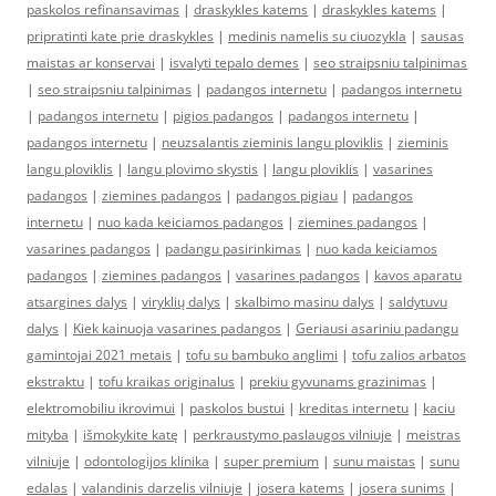
paskolos refinansavimas
|
draskykles katems
|
draskykles katems
|
pripratinti kate prie draskykles
|
medinis namelis su ciuozykla
|
sausas
maistas ar konservai
|
isvalyti tepalo demes
|
seo straipsniu talpinimas
|
seo straipsniu talpinimas
|
padangos internetu
|
padangos internetu
|
padangos internetu
|
pigios padangos
|
padangos internetu
|
padangos internetu
|
neuzsalantis zieminis langu ploviklis
|
zieminis
langu ploviklis
|
langu plovimo skystis
|
langu ploviklis
|
vasarines
padangos
|
ziemines padangos
|
padangos pigiau
|
padangos
internetu
|
nuo kada keiciamos padangos
|
ziemines padangos
|
vasarines padangos
|
padangu pasirinkimas
|
nuo kada keiciamos
padangos
|
ziemines padangos
|
vasarines padangos
|
kavos aparatu
atsargines dalys
|
viryklių dalys
|
skalbimo masinu dalys
|
saldytuvu
dalys
|
Kiek kainuoja vasarines padangos
|
Geriausi asariniu padangu
gamintojai 2021 metais
|
tofu su bambuko anglimi
|
tofu zalios arbatos
ekstraktu
|
tofu kraikas originalus
|
prekiu gyvunams grazinimas
|
elektromobiliu ikrovimui
|
paskolos bustui
|
kreditas internetu
|
kaciu
mityba
|
išmokykite katę
|
perkraustymo paslaugos vilniuje
|
meistras
vilniuje
|
odontologijos klinika
|
super premium
|
sunu maistas
|
sunu
edalas
|
valandinis darzelis vilniuje
|
josera katems
|
josera sunims
|