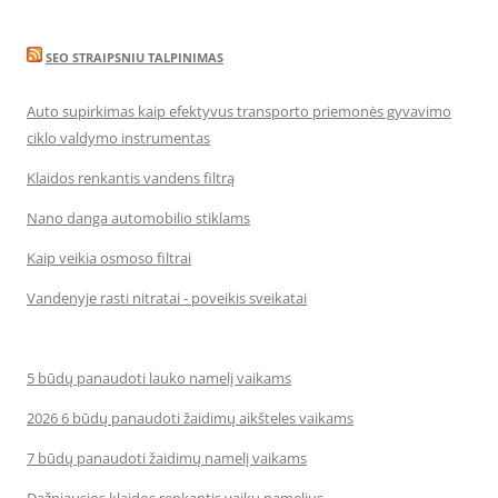
SEO STRAIPSNIU TALPINIMAS
Auto supirkimas kaip efektyvus transporto priemonės gyvavimo
ciklo valdymo instrumentas
Klaidos renkantis vandens filtrą
Nano danga automobilio stiklams
Kaip veikia osmoso filtrai
Vandenyje rasti nitratai - poveikis sveikatai
5 būdų panaudoti lauko namelį vaikams
2026 6 būdų panaudoti žaidimų aikšteles vaikams
7 būdų panaudoti žaidimų namelį vaikams