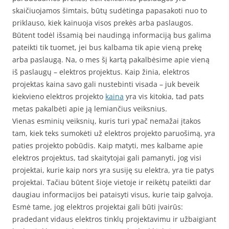
skaičiuojamos šimtais, būtų sudėtinga papasakoti nuo to
priklauso, kiek kainuoja visos prekės arba paslaugos.
Būtent todėl išsamią bei naudingą informaciją bus galima
pateikti tik tuomet, jei bus kalbama tik apie vieną prekę
arba paslaugą. Na, o mes šį kartą pakalbėsime apie vieną
iš paslaugų – elektros projektus. Kaip žinia, elektros
projektas kaina savo gali nustebinti visada – juk beveik
kiekvieno elektros projekto
kaina
yra vis kitokia, tad pats
metas pakalbėti apie ją lemiančius veiksnius.
Vienas esminių veiksnių, kuris turi ypač nemažai įtakos
tam, kiek teks sumokėti už elektros projekto paruošimą, yra
paties projekto pobūdis. Kaip matyti, mes kalbame apie
elektros projektus, tad skaitytojai gali pamanyti, jog visi
projektai, kurie kaip nors yra susiję su elektra, yra tie patys
projektai. Tačiau būtent šioje vietoje ir reikėtų pateikti dar
daugiau informacijos bei pataisyti visus, kurie taip galvoja.
Esmė tame, jog elektros projektai gali būti įvairūs:
pradedant vidaus elektros tinklų projektavimu ir užbaigiant