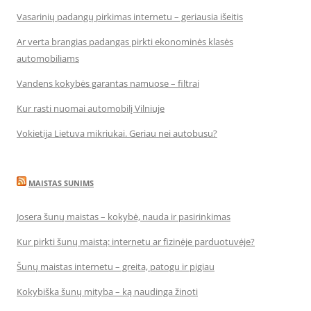
Vasarinių padangų pirkimas internetu – geriausia išeitis
Ar verta brangias padangas pirkti ekonominės klasės
automobiliams
Vandens kokybės garantas namuose – filtrai
Kur rasti nuomai automobilį Vilniuje
Vokietija Lietuva mikriukai. Geriau nei autobusu?
MAISTAS SUNIMS
Josera šunų maistas – kokybė, nauda ir pasirinkimas
Kur pirkti šunų maistą: internetu ar fizinėje parduotuvėje?
Šunų maistas internetu – greita, patogu ir pigiau
Kokybiška šunų mityba – ką naudinga žinoti