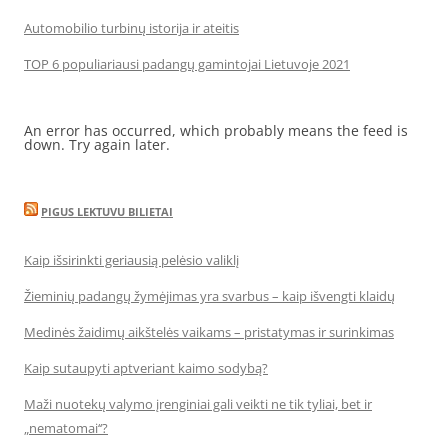
Automobilio turbinų istorija ir ateitis
TOP 6 populiariausi padangų gamintojai Lietuvoje 2021
An error has occurred, which probably means the feed is
down. Try again later.
PIGUS LEKTUVU BILIETAI
Kaip išsirinkti geriausią pelėsio valiklį
Žieminių padangų žymėjimas yra svarbus – kaip išvengti klaidų
Medinės žaidimų aikštelės vaikams – pristatymas ir surinkimas
Kaip sutaupyti aptveriant kaimo sodybą?
Maži nuotekų valymo įrenginiai gali veikti ne tik tyliai, bet ir
„nematomai‘‘?