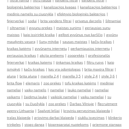
|
filtrai namui
|
filtru nauda
|
vandens filtrai
|
vandens filtrai
|
biologinės bakterijos
|
kanalizacijos kvapas
|
kanalizacijos bakterijos
|
medinis namelis su ciuozykla
|
efektyvio biologinės bakterijos
|
fejerverkai
|
sodui
|
brita vandens filtrai
|
privatus darzelis
|
šiltnamiai
|
siltnamiai
|
gyvunu prekes
|
maistas sunims
|
geriausias sunu
maistas
|
kaip issirinkti kraika
|
gelbsti gyvūnus nuo karščio
|
gyvūnų
maudynės vasarą
|
šunų mityba
|
sausas maistas
|
kačių kraikas
|
kraikas katėms
|
gyvūnams internetu
|
perkamiausios internetu
|
geriausias kraikas
|
akcija prekems
|
zooprekės
|
profesionalūs
fejerverkai
|
kraikas katems
|
tinkamas kraikas
|
filtru rusys
|
kaip
ismokyti
|
kačių kraikas
|
kas yra odontologas
|
brita maxtra filtrai
|
aluna
|
brita aluna
|
marella 2,4
|
marella 3,5
|
style 2,4
|
style 3,6
|
brita flow
|
elemaris
|
zoo prekes
|
tofu kraikas katėms
|
mediniai
nameliai
|
vaikų namelis
|
nameliai
|
lauko nameliai
|
nameliai
vaikams
|
žaidimui lauke
|
vaikiski nameliai
|
vaiku nameliai
|
su
ciuozykla
|
su čiuožykla
|
zoo prekes
|
Darbas Vilniuje
|
Recruitment
agency Lithuania
|
Spalvoti lęšiai
|
kroviniu pervezimas klaipeda
|
tralas klaipeda
|
griovimo darbai klaipeda
|
siukliu isvezimas
|
klinkerio
trinkeles
|
stogo danga
|
biopreparatai nuotekoms
|
priemone starwax