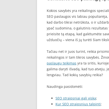
Kokios savybės yra reikalingos speciali
SEO paslaugos vis labiau populiarėja, o
kad darbo tikrai netrūksta, o ir uždar
ypač sudomina, o galutinis rezultatas 
prieisite tą etapą, kad galėtumėte save
užduočių – viena iš jų turėti šiam tiksl
Tačiau net ir juos turint, reikia prisimi
reikalingos ir tam tikros savybės. Žino
paslaugų teikimas
yra ta sritis, kurioj
galima daryti išvadą, kad tuo atveju, j
lengviau. Tad kokių savybių reikia?
Naudinga pasidomėti:
SEO straipsniai gali viską
;
Kur SEO straipsnius talpinti
;