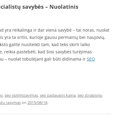
cialistų savybės – Nuolatinis
ad yra reikalinga ir dar viena savybė – tai noras, nuolat
tis yra ta sritis, kurioje gausu permainų bei naujovių,
ksto galite nusiteikti tam, kad teks skirti laiko
e, reikia pastebėti, kad šios savybės turėjimas
u – nuolat tobulėjant gali būti didinama ir
SEO
eo
,
seo optimizavimas
,
seo paslaugos kaina
,
seo straipsniu
stu rasymas
on
2015/08/18
.