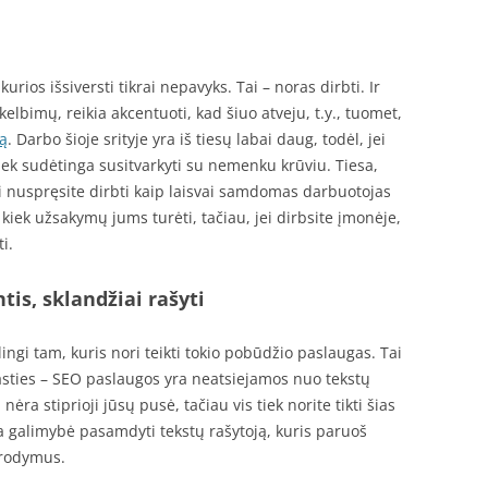
urios išsiversti tikrai nepavyks. Tai – noras dirbti. Ir
elbimų, reikia akcentuoti, kad šiuo atveju, t.y., tuomet,
ą
. Darbo šioje srityje yra iš tiesų labai daug, todėl, jei
tiek sudėtinga susitvarkyti su nemenku krūviu. Tiesa,
, jei nuspręsite dirbti kaip laisvai samdomas darbuotojas
, kiek užsakymų jums turėti, tačiau, jei dirbsite įmonėje,
i.
tis, sklandžiai rašyti
lingi tam, kuris nori teikti tokio pobūdžio paslaugas. Tai
asties – SEO paslaugos yra neatsiejamos nuo tekstų
nėra stiprioji jūsų pusė, tačiau vis tiek norite tikti šias
ra galimybė pasamdyti tekstų rašytoją, kuris paruoš
urodymus.