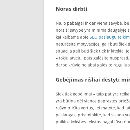
Noras dirbti
Na, o pabaigai ir dar viena savybė, be k
nors ši savybė yra minima daugelyje sk
kai kalbame apie
SEO paslaugų teikim
neturėsite motyvacijos, gali būti šiek 
situacija gali būti šiek tiek ir kitokia
– tokiu atveju, pats galėsite nuspręsti
darbo krūvio nelabai galėsite reguliuot
Gebėjimas rišliai dėstyti min
Šiek tiek gebėjimai – taip pat yra reika
yra būtina dėl vienos paprastos priež
rašymo. Kita vertus, jei matote, kad tai 
paslaugas, prisiminkite, kad visada y
puikios kokybės tekstus pagal jūsų n