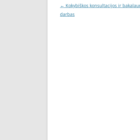
Post
←
Kokybiškos konsultacijos ir bakalau
navigation
darbas