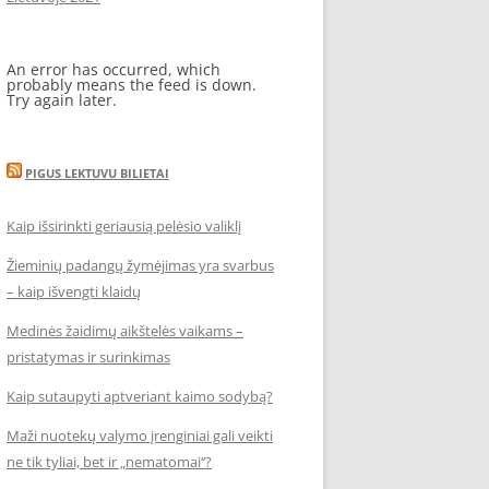
An error has occurred, which
probably means the feed is down.
Try again later.
PIGUS LEKTUVU BILIETAI
Kaip išsirinkti geriausią pelėsio valiklį
Žieminių padangų žymėjimas yra svarbus
– kaip išvengti klaidų
Medinės žaidimų aikštelės vaikams –
pristatymas ir surinkimas
Kaip sutaupyti aptveriant kaimo sodybą?
Maži nuotekų valymo įrenginiai gali veikti
ne tik tyliai, bet ir „nematomai‘‘?