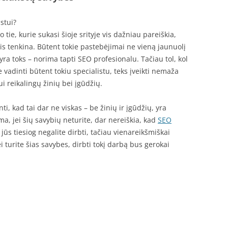
stui?
 tie, kurie sukasi šioje srityje vis dažniau pareiškia,
bis tenkina. Būtent tokie pastebėjimai ne vieną jaunuolį
yra toks – norima tapti SEO profesionalu. Tačiau tol, kol
 vadinti būtent tokiu specialistu, teks įveikti nemaža
ui reikalingų žinių bei įgūdžių.
nti, kad tai dar ne viskas – be žinių ir įgūdžių, yra
ma, jei šių savybių neturite, dar nereiškia, kad
SEO
e jūs tiesiog negalite dirbti, tačiau vienareikšmiškai
ei turite šias savybes, dirbti tokį darbą bus gerokai