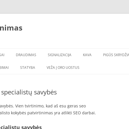
inimas
SAI
DRAUDIMAS
SIGNALIZACIJA
KAVA
PIGŪS SKRYDŽIA
LBIMAI
STATYBA
VEŽA Į ORO UOSTUS
specialistų savybės
avybės. Vien tvirtinimo, kad aš esu geras seo
alisto kokybės patvirtinimas yra atlikti SEO darbai.
cialistų savybės