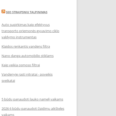
SEO STRAIPSNIU TALPINIMAS
Auto supirkimas kaip efektyvus
transporto priemonės gyvavimo ciklo
valdymo instrumentas
Klaidos renkantis vandens filtrą
Nano danga automobilio stiklams
Kaip veikia osmoso filtrai
Vandenyje rasti nitratai - poveikis
sveikatai
5 būdų panaudoti lauko namelį vaikams
2026 6 būdų panaudoti žaidimų aikšteles
vaikams