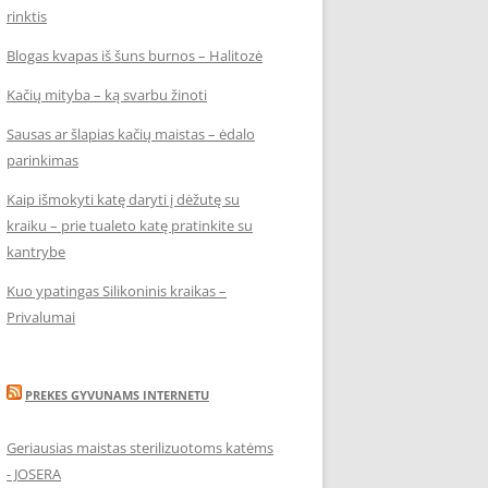
rinktis
Blogas kvapas iš šuns burnos – Halitozė
Kačių mityba – ką svarbu žinoti
Sausas ar šlapias kačių maistas – ėdalo
parinkimas
Kaip išmokyti katę daryti į dėžutę su
kraiku – prie tualeto katę pratinkite su
kantrybe
Kuo ypatingas Silikoninis kraikas –
Privalumai
PREKES GYVUNAMS INTERNETU
Geriausias maistas sterilizuotoms katėms
- JOSERA