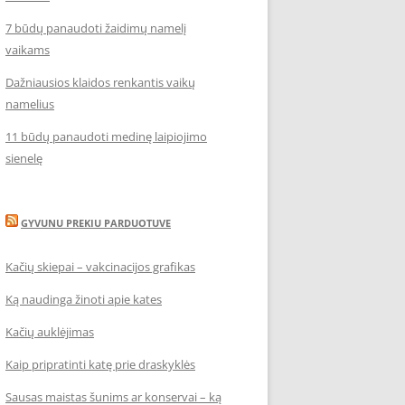
7 būdų panaudoti žaidimų namelį
vaikams
Dažniausios klaidos renkantis vaikų
namelius
11 būdų panaudoti medinę laipiojimo
sienelę
GYVUNU PREKIU PARDUOTUVE
Kačių skiepai – vakcinacijos grafikas
Ką naudinga žinoti apie kates
Kačių auklėjimas
Kaip pripratinti katę prie draskyklės
Sausas maistas šunims ar konservai – ką