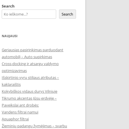
Search
Search
NAUJAUSI
Geriausias pasirinkimas parduodant
automobilį – Auto supirkimas
Cross-docking ir atsargų valdymo
optimizavimas
Išskirtinio vyrų stiliaus atributas –
kaklaraištis
Kokybiškos vidaus durys Vilniuje
Tikrumo akcentas Jūsų erdvėje –
Paveikslai ant drobės:
Vandens filtrai namui
Aquaphor filtrai
Žieminių padangų žymėjimas – svarbu