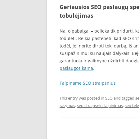
Geriausios SEO paslaugų spe
tobulėjimas
Na, o pabaigai – belieka tik pridurti, k
tobulėti. Reikia pastebėti, kad SEO sri
todėl, jei norite dirbti tokį darbą, iš an
susipažinimui su naujais dalykais. Bej
garantuoja ir galimybę uždirbti daugia
paslaugos kaina
.
Talpiname SEO straipsnius
This entry was posted in
SEO
and tagged
s
rasymas
,
seo straipsniu talpinimas
,
seo tek