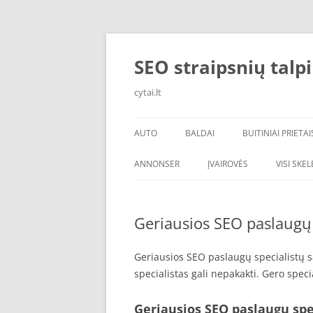
Skip
to
content
SEO straipsnių talp
cytai.lt
AUTO
BALDAI
BUITINIAI PRIETAI
PADANGOS
ANNONSER
ĮVAIROVĖS
VISI SKE
Geriausios SEO paslaugų 
Geriausios SEO paslaugų specialistų s
specialistas gali nepakakti. Gero speci
Geriausios SEO paslaugų spe