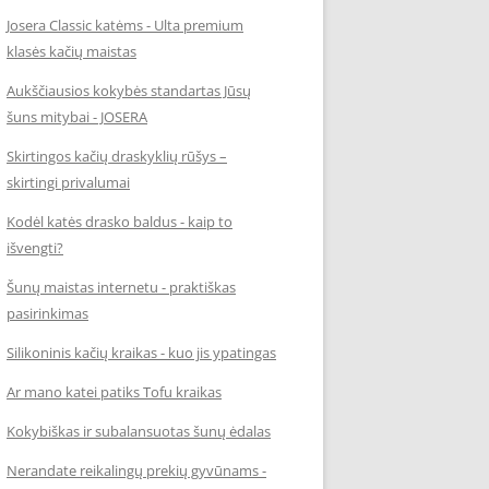
Josera Classic katėms - Ulta premium
klasės kačių maistas
Aukščiausios kokybės standartas Jūsų
šuns mitybai - JOSERA
Skirtingos kačių draskyklių rūšys –
skirtingi privalumai
Kodėl katės drasko baldus - kaip to
išvengti?
Šunų maistas internetu - praktiškas
pasirinkimas
Silikoninis kačių kraikas - kuo jis ypatingas
Ar mano katei patiks Tofu kraikas
Kokybiškas ir subalansuotas šunų ėdalas
Nerandate reikalingų prekių gyvūnams -