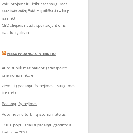
vairuotojams ir užtikrintas saugumas
Medinės vaikų žaidimų aikštelės – kaip
išsirinkti
CBD aliejaus nauda sportuojantiems –
naudoti gali visi
PERKU PADANGAS INTERNETU
Auto supirkimas naudotų transporto
priemonių rinkoje
Žieminių padangų žymėjimas – saugumas
ir nauda
Padangų žymėjimas
Automobilio turbinų istorija ir ateitis
TOP 6 populiariausi padangų gamintojai
Lietuvoje 2021