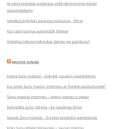
Ar verta brangias padangas pirkti ekonominės klasės
automobiliams
Vandens kokybės garantas namuose – filtrai
Kur rasti nuomai automobilį Vilniuje
Vokietija Lietuva mikriukai. Geriau nei autobusu?
MAISTAS SUNIMS
Josera šunų maistas – kokybė, nauda ir pasirinkimas
Kur pirkti šunų maistą: internetu ar fizinėje parduotuvėje?
Šunų maistas internetu – greita, patogu ir pigiau
Kokybiška šunų mityba – ką naudinga žinoti
Sausas šunų maistas – iš kokių produktų gaminamas
Koks šunų ėdalas geriausias – sausas maistas