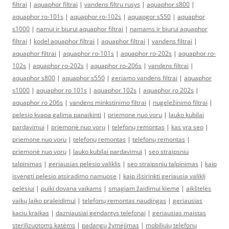
filtrai
|
aquaphor filtrai
|
vandens filtru rusys
|
aquaphor s800
|
aquaphor ro-101s
|
aquaphor ro-102s
|
aquapgor s550
|
aquaphor
s1000
|
namui ir biurui aquaphor filtrai
|
namams ir biurui aquaphor
filtrai
|
kodel aquaphor filtrai
|
aquaphor filtrai
|
vandens filtrai
|
aquaphor filtrai
|
aquaphor ro-101s
|
aquaphor ro-202s
|
aquaphor ro-
102s
|
aquaphor ro-202s
|
aquaphor ro-206s
|
vandens filtrai
|
aquaphor s800
|
aquaphor s550
|
geriamo vandens filtrai
|
aquaphor
s1000
|
aquaphor ro 101s
|
aquaphor 102s
|
aquaphor ro 202s
|
aquaphor ro 206s
|
vandens minkstinimo filtrai
|
nugeležinimo filtrai
|
pelesio kvapa galima panaikinti
|
priemone nuo voru
|
lauko kubilai
pardavimui
|
priemonė nuo vorų
|
telefonų remontas
|
kas yra seo
|
priemone nuo voru
|
telefonų remontas
|
telefonų remontas
|
priemonė nuo vorų
|
lauko kubilai pardavimui
|
seo straipsniu
talpinimas
|
geriausias pelėsio valiklis
|
seo straipsniu talpinimas
|
kaip
isvengti pelesio atsiradimo namuose
|
kaip išsirinkti geriausią valiklį
pelėsiui
|
puiki dovana vaikams
|
smagiam žaidimui kieme
|
aikštelės
vaikų laiko praleidimui
|
telefonų remontas naudingas
|
geriausias
kaciu kraikas
|
dazniausiai gendantys telefonai
|
geriausias maistas
sterilizuotoms katėms
|
padangų žymėjimas
|
mobiliųjų telefonų