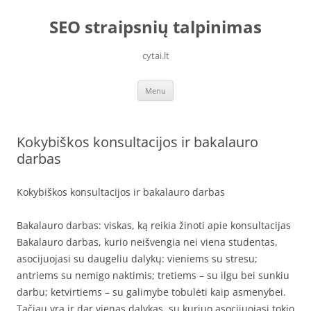
Skip
to
SEO straipsnių talpinimas
content
cytai.lt
Menu
Kokybiškos konsultacijos ir bakalauro
darbas
Kokybiškos konsultacijos ir bakalauro darbas
Bakalauro darbas: viskas, ką reikia žinoti apie konsultacijas
Bakalauro darbas, kurio neišvengia nei viena studentas,
asocijuojasi su daugeliu dalykų: vieniems su stresu;
antriems su nemigo naktimis; tretiems – su ilgu bei sunkiu
darbu; ketvirtiems – su galimybe tobulėti kaip asmenybei.
Tačiau yra ir dar vienas dalykas, su kuriuo asocijuojasi tokio