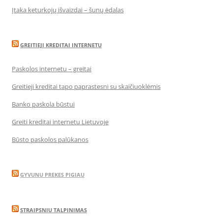
Įtaka keturkojų išvaizdai – šunų ėdalas
GREITIEJI KREDITAI INTERNETU
Paskolos internetu – greitai
Greitieji kreditai tapo paprastesni su skaičiuoklėmis
Banko paskola būstui
Greiti kreditai internetu Lietuvoje
Būsto paskolos palūkanos
GYVUNU PREKES PIGIAU
STRAIPSNIU TALPINIMAS