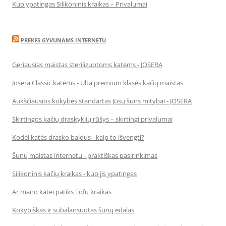
Kuo ypatingas Silikoninis kraikas – Privalumai
PREKES GYVUNAMS INTERNETU
Geriausias maistas sterilizuotoms katėms - JOSERA
Josera Classic katėms - Ulta premium klasės kačių maistas
Aukščiausios kokybės standartas Jūsų šuns mitybai - JOSERA
Skirtingos kačių draskyklių rūšys – skirtingi privalumai
Kodėl katės drasko baldus - kaip to išvengti?
Šunų maistas internetu - praktiškas pasirinkimas
Silikoninis kačių kraikas - kuo jis ypatingas
Ar mano katei patiks Tofu kraikas
Kokybiškas ir subalansuotas šunų ėdalas