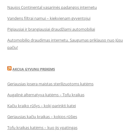
Naujos Continental vasarinės padangos internetu
Vandens filtrai namui – kiekvienam gyventojui
Pigiausiai ir brangiausiai draudžiami automobiliai
Automobilio draudimas internetu. Saugumas priklauso nuo Jūsų
pačių!
AKCIJA GYVUNU PREKEMS
Geriausias Josera maistas sterilizuotoms katėms
Augalinė alternatyva katėms – Tofu kraikas
Kačių kraiko rūšys – kokį parinkti katei
Geriausias kačių kraikas – kokios rūšies
Tofu kraikas katėms – kuo jis ypatingas