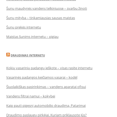
Šunų maudynės vandens telkiniuose – svarbu žinoti
Šunų mityba – tinkamiausias sausas maistas
Šunų prekės internetu
Maistas šunims internetu – pigiau
DRAUDIMAS INTERNETU
Kokių vasarinių padangų ieškote – visas rasite internetu
Vasarinės padangos keičiamos vasarai – kodėl
Šiuolaikiškas pasirinkimas – vandens aparatai ofisui
Vandens filtrai namui – kokybei
Kaip gauti pigesnį automobilio draudimą. Patarimai
Draudimo paslaugų pirkėjai. Kuriam priklausote Jūs?