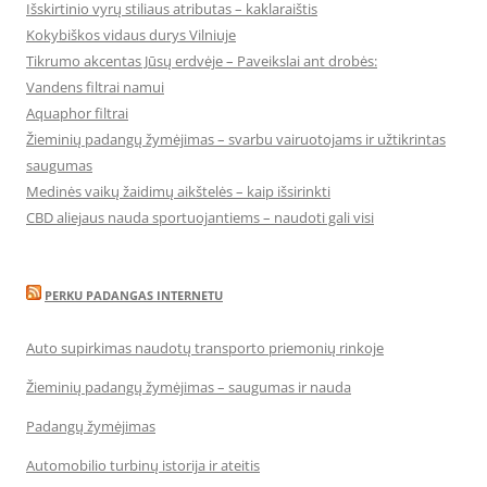
Išskirtinio vyrų stiliaus atributas – kaklaraištis
Kokybiškos vidaus durys Vilniuje
Tikrumo akcentas Jūsų erdvėje – Paveikslai ant drobės:
Vandens filtrai namui
Aquaphor filtrai
Žieminių padangų žymėjimas – svarbu vairuotojams ir užtikrintas
saugumas
Medinės vaikų žaidimų aikštelės – kaip išsirinkti
CBD aliejaus nauda sportuojantiems – naudoti gali visi
PERKU PADANGAS INTERNETU
Auto supirkimas naudotų transporto priemonių rinkoje
Žieminių padangų žymėjimas – saugumas ir nauda
Padangų žymėjimas
Automobilio turbinų istorija ir ateitis