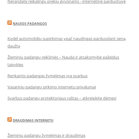
Nerandate reikalingų prekių gyvūnams - internetinė parduotuvė
NAUJOS PADANGOS
Kodėl automobilių supirkimas ypač naudingas parduodant seną,
daužtą
Žieminių padangų reikšmės – Nauda ir atsakomybė pažeidus
taisykles
Renkantis padangas žymėjimas yra svarbus
Vasarinių padangų pirkimo internetu privalumai
Svarbus padangų protektoriaus raštas – atkreipkite dėmesį
DRAUDIMAS INTERNETU
Žieminių padangų žymėjimas ir draudimas