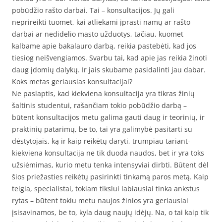
pobūdžio rašto darbai. Tai – konsultacijos. Jų gali
neprireikti tuomet, kai atliekami įprasti namų ar rašto
darbai ar nedidelio masto užduotys, tačiau, kuomet
kalbame apie bakalauro darbą, reikia pastebėti, kad jos
tiesiog neišvengiamos. Svarbu tai, kad apie jas reikia žinoti
daug įdomių dalykų. Ir jais skubame pasidalinti jau dabar.
Koks metas geriausias konsultacijai?
Ne paslaptis, kad kiekviena konsultacija yra tikras žinių
šaltinis studentui, rašančiam tokio pobūdžio darbą –
būtent konsultacijos metu galima gauti daug ir teorinių, ir
praktinių patarimų, be to, tai yra galimybė pasitarti su
dėstytojais, ką ir kaip reikėtų daryti, trumpiau tariant-
kiekviena konsultacija ne tik duoda naudos, bet ir yra toks
užsiėmimas, kurio metu tenka intensyviai dirbti. Būtent dėl
šios priežasties reikėtų pasirinkti tinkamą paros metą. Kaip
teigia, specialistai, tokiam tikslui labiausiai tinka ankstus
rytas – būtent tokiu metu naujos žinios yra geriausiai
įsisavinamos, be to, kyla daug naujų idėjų. Na, o tai kaip tik