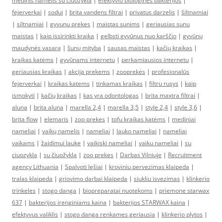
medinis namelis su ciuozykla
|
efektyvio biologinės bakterijos
|
fejerverkai
|
sodui
|
brita vandens filtrai
|
privatus darzelis
|
šiltnamiai
|
siltnamiai
|
gyvunu prekes
|
maistas sunims
|
geriausias sunu
maistas
|
kaip issirinkti kraika
|
gelbsti gyvūnus nuo karščio
|
gyvūnų
maudynės vasarą
|
šunų mityba
|
sausas maistas
|
kačių kraikas
|
kraikas katėms
|
gyvūnams internetu
|
perkamiausios internetu
|
geriausias kraikas
|
akcija prekems
|
zooprekės
|
profesionalūs
fejerverkai
|
kraikas katems
|
tinkamas kraikas
|
filtru rusys
|
kaip
ismokyti
|
kačių kraikas
|
kas yra odontologas
|
brita maxtra filtrai
|
aluna
|
brita aluna
|
marella 2,4
|
marella 3,5
|
style 2,4
|
style 3,6
|
brita flow
|
elemaris
|
zoo prekes
|
tofu kraikas katėms
|
mediniai
nameliai
|
vaikų namelis
|
nameliai
|
lauko nameliai
|
nameliai
vaikams
|
žaidimui lauke
|
vaikiski nameliai
|
vaiku nameliai
|
su
ciuozykla
|
su čiuožykla
|
zoo prekes
|
Darbas Vilniuje
|
Recruitment
agency Lithuania
|
Spalvoti lęšiai
|
kroviniu pervezimas klaipeda
|
tralas klaipeda
|
griovimo darbai klaipeda
|
siukliu isvezimas
|
klinkerio
trinkeles
|
stogo danga
|
biopreparatai nuotekoms
|
priemone starwax
637
|
bakterijos irenginiams kaina
|
bakterijos STARWAX kaina
|
efektyvus valiklis
|
stogo danga renkames geriausia
|
klinkerio plytos
|