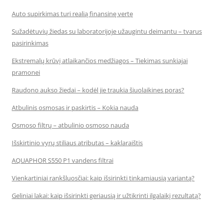
Auto supirkimas turi realią finansinę vertę
Sužadėtuvių žiedas su laboratorijoje užaugintu deimantu – tvarus
pasirinkimas
Ekstremalų krūvį atlaikančios medžiagos – Tiekimas sunkiajai
pramonei
Raudono aukso žiedai – kodėl jie traukia šiuolaikines poras?
Atbulinis osmosas ir paskirtis – Kokia nauda
Osmoso filtrų – atbulinio osmoso nauda
Išskirtinio vyrų stiliaus atributas – kaklaraištis
AQUAPHOR S550 P1 vandens filtrai
Vienkartiniai rankšluosčiai: kaip išsirinkti tinkamiausią variantą?
Geliniai lakai: kaip išsirinkti geriausią ir užtikrinti ilgalaikį rezultatą?