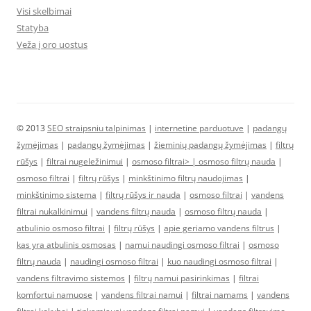
Visi skelbimai
Statyba
Veža į oro uostus
© 2013
SEO straipsniu talpinimas
|
internetine parduotuve
|
padangų
žymėjimas
|
padangų žymėjimas
|
žieminių padangų žymėjimas
|
filtrų
rūšys
|
filtrai nugeležinimui
|
osmoso filtrai> |
osmoso filtrų nauda
|
osmoso filtrai
|
filtrų rūšys
|
minkštinimo filtrų naudojimas
|
minkštinimo sistema
|
filtrų rūšys ir nauda
|
osmoso filtrai
|
vandens
filtrai nukalkinimui
|
vandens filtrų nauda
|
osmoso filtrų nauda
|
atbulinio osmoso filtrai
|
filtrų rūšys
|
apie geriamo vandens filtrus
|
kas yra atbulinis osmosas
|
namui naudingi osmoso filtrai
|
osmoso
filtrų nauda
|
naudingi osmoso filtrai
|
kuo naudingi osmoso filtrai
|
vandens filtravimo sistemos
|
filtrų namui pasirinkimas
|
filtrai
komfortui namuose
|
vandens filtrai namui
|
filtrai namams
|
vandens