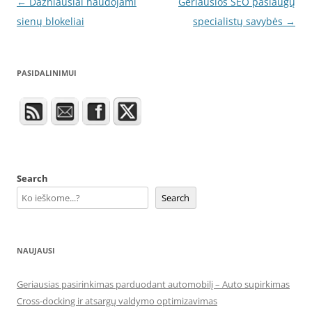
Post
←
Dažniausiai naudojami
Geriausios SEO paslaugų
navigation
sienų blokeliai
specialistų savybės
→
PASIDALINIMUI
Search
Search
NAUJAUSI
Geriausias pasirinkimas parduodant automobilį – Auto supirkimas
Cross-docking ir atsargų valdymo optimizavimas