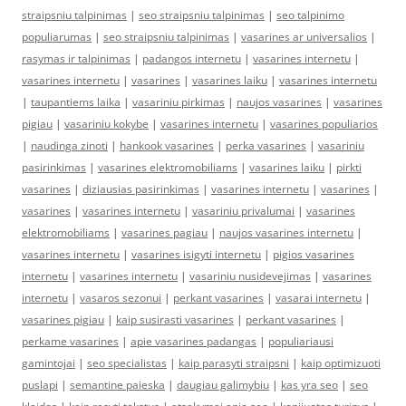
straipsniu talpinimas
|
seo straipsniu talpinimas
|
seo talpinimo
populiarumas
|
seo straipsniu talpinimas
|
vasarines ar universalios
|
rasymas ir talpinimas
|
padangos internetu
|
vasarines internetu
|
vasarines internetu
|
vasarines
|
vasarines laiku
|
vasarines internetu
|
taupantiems laika
|
vasariniu pirkimas
|
naujos vasarines
|
vasarines
pigiau
|
vasariniu kokybe
|
vasarines internetu
|
vasarines populiarios
|
naudinga zinoti
|
hankook vasarines
|
perka vasarines
|
vasariniu
pasirinkimas
|
vasarines elektromobiliams
|
vasarines laiku
|
pirkti
vasarines
|
diziausias pasirinkimas
|
vasarines internetu
|
vasarines
|
vasarines
|
vasarines internetu
|
vasariniu privalumai
|
vasarines
elektromobiliams
|
vasarines pagiau
|
naujos vasarines internetu
|
vasarines internetu
|
vasarines isigyti internetu
|
pigios vasarines
internetu
|
vasarines internetu
|
vasariniu nusidevejimas
|
vasarines
internetu
|
vasaros sezonui
|
perkant vasarines
|
vasarai internetu
|
vasarines pigiau
|
kaip susirasti vasarines
|
perkant vasarines
|
perkame vasarines
|
apie vasarines padangas
|
populiariausi
gamintojai
|
seo specialistas
|
kaip parasyti straipsni
|
kaip optimizuoti
puslapi
|
semantine paieska
|
daugiau galimybiu
|
kas yra seo
|
seo