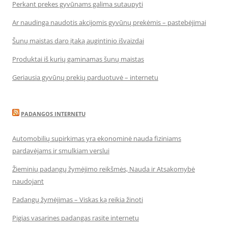
Perkant prekes gyvūnams galima sutaupyti
Ar naudinga naudotis akcijomis gyvūnų prekėmis – pastebėjimai
Šunų maistas daro įtaką augintinio išvaizdai
Produktai iš kurių gaminamas šunų maistas
Geriausia gyvūnų prekių parduotuvė – internetu
PADANGOS INTERNETU
Automobilių supirkimas yra ekonominė nauda fiziniams
pardavėjams ir smulkiam verslui
Žieminių padangų žymėjimo reikšmės, Nauda ir Atsakomybė
naudojant
Padangų žymėjimas – Viskas ką reikia žinoti
Pigias vasarines padangas rasite internetu