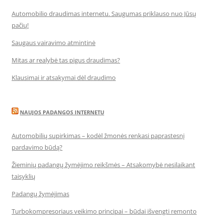
Automobilio draudimas internetu. Saugumas priklauso nuo Jūsų
pačių!
Saugaus vairavimo atmintinė
Mitas ar realybė tas pigus draudimas?
Klausimai ir atsakymai dėl draudimo
NAUJOS PADANGOS INTERNETU
Automobilių supirkimas – kodėl žmonės renkasi paprastesnį
pardavimo būdą?
Žieminių padangų žymėjimo reikšmės – Atsakomybė nesilaikant
taisyklių
Padangų žymėjimas
Turbokompresoriaus veikimo principai – būdai išvengti remonto