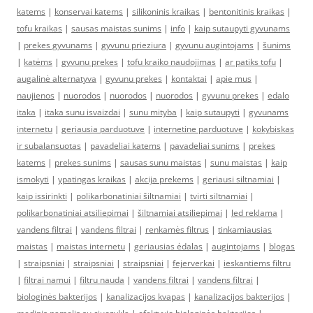
katems
|
konservai katems
|
silikoninis kraikas
|
bentonitinis kraikas
|
tofu kraikas
|
sausas maistas sunims
|
info
|
kaip sutaupyti gyvunams
|
prekes gyvunams
|
gyvunu prieziura
|
gyvunu augintojams
|
šunims
|
katėms
|
gyvunu prekes
|
tofu kraiko naudojimas
|
ar patiks tofu
|
augalinė alternatyva
|
gyvunu prekes
|
kontaktai
|
apie mus
|
naujienos
|
nuorodos
|
nuorodos
|
nuorodos
|
gyvunu prekes
|
edalo
itaka
|
itaka sunu isvaizdai
|
sunu mityba
|
kaip sutaupyti
|
gyvunams
internetu
|
geriausia parduotuve
|
internetine parduotuve
|
kokybiskas
ir subalansuotas
|
pavadeliai katems
|
pavadeliai sunims
|
prekes
katems
|
prekes sunims
|
sausas sunu maistas
|
sunu maistas
|
kaip
ismokyti
|
ypatingas kraikas
|
akcija prekems
|
geriausi siltnamiai
|
kaip issirinkti
|
polikarbonatiniai šiltnamiai
|
tvirti siltnamiai
|
polikarbonatiniai atsiliepimai
|
šiltnamiai atsiliepimai
|
led reklama
|
vandens filtrai
|
vandens filtrai
|
renkamės filtrus
|
tinkamiausias
maistas
|
maistas internetu
|
geriausias ėdalas
|
augintojams
|
blogas
|
straipsniai
|
straipsniai
|
straipsniai
|
fejerverkai
|
ieskantiems filtru
|
filtrai namui
|
filtru nauda
|
vandens filtrai
|
vandens filtrai
|
biologinės bakterijos
|
kanalizacijos kvapas
|
kanalizacijos bakterijos
|