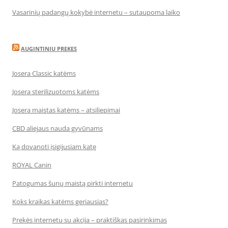
Vasarinių padangų kokybė internetu – sutaupoma laiko
AUGINTINIU PREKES
Josera Classic katėms
Josera sterilizuotoms katėms
Josera maistas katėms – atsiliepimai
CBD aliejaus nauda gyvūnams
Ką dovanoti įsigijusiam katę
ROYAL Canin
Patogumas šunų maistą pirkti internetu
Koks kraikas katėms geriausias?
Prekės internetu su akcija – praktiškas pasirinkimas