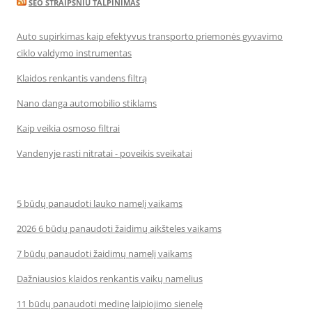
SEO STRAIPSNIU TALPINIMAS
Auto supirkimas kaip efektyvus transporto priemonės gyvavimo
ciklo valdymo instrumentas
Klaidos renkantis vandens filtrą
Nano danga automobilio stiklams
Kaip veikia osmoso filtrai
Vandenyje rasti nitratai - poveikis sveikatai
5 būdų panaudoti lauko namelį vaikams
2026 6 būdų panaudoti žaidimų aikšteles vaikams
7 būdų panaudoti žaidimų namelį vaikams
Dažniausios klaidos renkantis vaikų namelius
11 būdų panaudoti medinę laipiojimo sienelę