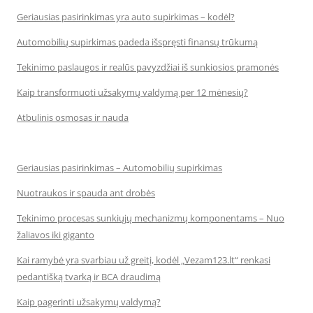
Geriausias pasirinkimas yra auto supirkimas – kodėl?
Automobilių supirkimas padeda išspręsti finansų trūkumą
Tekinimo paslaugos ir realūs pavyzdžiai iš sunkiosios pramonės
Kaip transformuoti užsakymų valdymą per 12 mėnesių?
Atbulinis osmosas ir nauda
Geriausias pasirinkimas – Automobilių supirkimas
Nuotraukos ir spauda ant drobės
Tekinimo procesas sunkiųjų mechanizmų komponentams – Nuo
žaliavos iki giganto
Kai ramybė yra svarbiau už greitį, kodėl „Vezam123.lt“ renkasi
pedantišką tvarką ir BCA draudimą
Kaip pagerinti užsakymų valdymą?