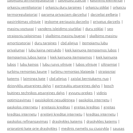
saldytuvu termoreguliatoriai
|
saldytuvu stalciai
|
kaitinimo elementai
|
orkaiciu ventiliatoriai
|
orkaiciu duru tarpines
|
orkaiciu stiklai
|
orkaiciu
termoreguliatoriai
|
parama privaciam darzeliui
|
darzeliai gelbeja
|
pasirinkimas vilniuje
|
ieskome geriausio darzelio
|
privatus darzelis
|
masinu voztuvai
|
vandens isleidimo siurbliai
|
duru stiklai
|
seo
straipsniu talpinimas
|
skalbimo masinu bugnai
|
skalbimo masinu
amortizatoriai
|
duru tarpines
|
cbd aliejus
|
itempiamu lubu
privalumai
|
lubu kaina netrukdo
|
kiek kainuoja itempiamos lubos
|
itempiamos lubos kaina
|
kiek kainuoja itempiamos
|
kiek kainuoja
lubos
|
lubu kainos
|
lubu rusys vilniuje
|
lubos vilniuje
|
siltnamiai
|
turbinu remontas kaune
|
turbinu remontas klaipeda
|
straipsniai
katems
|
laiminga kate
|
cbd aliejus
|
zaislai berniukams nuo
|
dziovykliu atsargines dalys
|
gartraukiu atsargines dalys
|
bosch
buitines technikos atsargines dalys
|
gyvunu prekes
|
vidinis
optimizavimas
|
pasiskolinti nesudėtinga
|
paskolos internetu
|
paskolos internetu
|
greitasis kreditas
|
greitas kreditas
|
greitas
kreditas internetu
|
greitieji kreditai internetu
|
kreditas internetu
|
paskolos refinansavimas
|
draskykles katems
|
draskykles katems
|
pripratinti kate prie draskykles
|
medinis namelis su ciuozykla
|
sausas