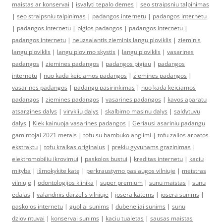
maistas ar konservai
|
isvalyti tepalo demes
|
seo straipsniu talpinimas
|
seo straipsniu talpinimas
|
padangos internetu
|
padangos internetu
|
padangos internetu
|
pigios padangos
|
padangos internetu
|
padangos internetu
|
neuzsalantis zieminis langu ploviklis
|
zieminis
langu ploviklis
|
langu plovimo skystis
|
langu ploviklis
|
vasarines
padangos
|
ziemines padangos
|
padangos pigiau
|
padangos
internetu
|
nuo kada keiciamos padangos
|
ziemines padangos
|
vasarines padangos
|
padangu pasirinkimas
|
nuo kada keiciamos
padangos
|
ziemines padangos
|
vasarines padangos
|
kavos aparatu
atsargines dalys
|
viryklių dalys
|
skalbimo masinu dalys
|
saldytuvu
dalys
|
Kiek kainuoja vasarines padangos
|
Geriausi asariniu padangu
gamintojai 2021 metais
|
tofu su bambuko anglimi
|
tofu zalios arbatos
ekstraktu
|
tofu kraikas originalus
|
prekiu gyvunams grazinimas
|
elektromobiliu ikrovimui
|
paskolos bustui
|
kreditas internetu
|
kaciu
mityba
|
išmokykite katę
|
perkraustymo paslaugos vilniuje
|
meistras
vilniuje
|
odontologijos klinika
|
super premium
|
sunu maistas
|
sunu
edalas
|
valandinis darzelis vilniuje
|
josera katems
|
josera sunims
|
paskolos internetu
|
guoliai sunims
|
dubeneliai sunims
|
sunu
dziovintuvai
|
konservai sunims
|
kaciu tualetas
|
sausas maistas