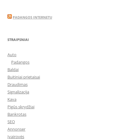
PADANGOS INTERNETU
STRAIPSNIAI
Auto
Padangos
Baldai
Buitiniai prietaisai
Draudimas
Signalizacija
Kava
Pigūs skrydžiai
Bankrotas
SEO
Annonser
Įvairovės