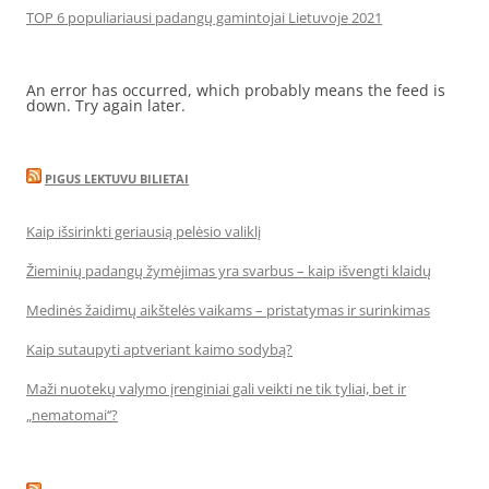
TOP 6 populiariausi padangų gamintojai Lietuvoje 2021
An error has occurred, which probably means the feed is
down. Try again later.
PIGUS LEKTUVU BILIETAI
Kaip išsirinkti geriausią pelėsio valiklį
Žieminių padangų žymėjimas yra svarbus – kaip išvengti klaidų
Medinės žaidimų aikštelės vaikams – pristatymas ir surinkimas
Kaip sutaupyti aptveriant kaimo sodybą?
Maži nuotekų valymo įrenginiai gali veikti ne tik tyliai, bet ir
„nematomai‘‘?