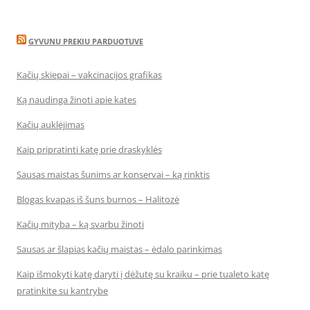
GYVUNU PREKIU PARDUOTUVE
Kačių skiepai – vakcinacijos grafikas
Ką naudinga žinoti apie kates
Kačių auklėjimas
Kaip pripratinti katę prie draskyklės
Sausas maistas šunims ar konservai – ką rinktis
Blogas kvapas iš šuns burnos – Halitozė
Kačių mityba – ką svarbu žinoti
Sausas ar šlapias kačių maistas – ėdalo parinkimas
Kaip išmokyti katę daryti į dėžutę su kraiku – prie tualeto katę
pratinkite su kantrybe