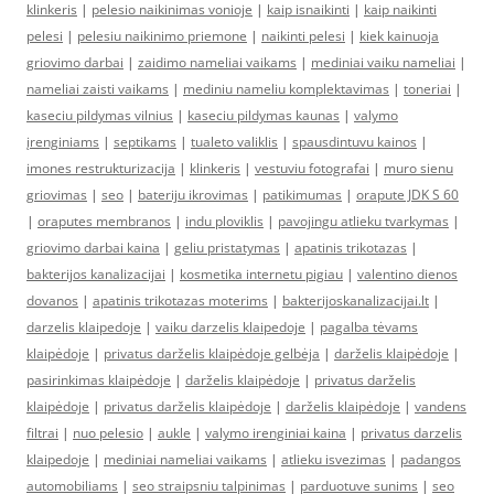
klinkeris
|
pelesio naikinimas vonioje
|
kaip isnaikinti
|
kaip naikinti
pelesi
|
pelesiu naikinimo priemone
|
naikinti pelesi
|
kiek kainuoja
griovimo darbai
|
zaidimo nameliai vaikams
|
mediniai vaiku nameliai
|
nameliai zaisti vaikams
|
mediniu nameliu komplektavimas
|
toneriai
|
kaseciu pildymas vilnius
|
kaseciu pildymas kaunas
|
valymo
įrenginiams
|
septikams
|
tualeto valiklis
|
spausdintuvu kainos
|
imones restrukturizacija
|
klinkeris
|
vestuviu fotografai
|
muro sienu
griovimas
|
seo
|
bateriju ikrovimas
|
patikimumas
|
orapute JDK S 60
|
oraputes membranos
|
indu ploviklis
|
pavojingu atlieku tvarkymas
|
griovimo darbai kaina
|
geliu pristatymas
|
apatinis trikotazas
|
bakterijos kanalizacijai
|
kosmetika internetu pigiau
|
valentino dienos
dovanos
|
apatinis trikotazas moterims
|
bakterijoskanalizacijai.lt
|
darzelis klaipedoje
|
vaiku darzelis klaipedoje
|
pagalba tėvams
klaipėdoje
|
privatus darželis klaipėdoje gelbėja
|
darželis klaipėdoje
|
pasirinkimas klaipėdoje
|
darželis klaipėdoje
|
privatus darželis
klaipėdoje
|
privatus darželis klaipėdoje
|
darželis klaipėdoje
|
vandens
filtrai
|
nuo pelesio
|
aukle
|
valymo irenginiai kaina
|
privatus darzelis
klaipedoje
|
mediniai nameliai vaikams
|
atlieku isvezimas
|
padangos
automobiliams
|
seo straipsniu talpinimas
|
parduotuve sunims
|
seo