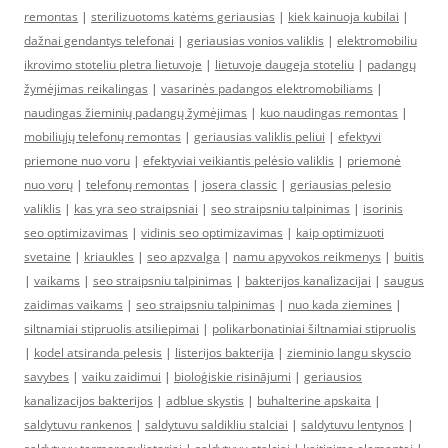
remontas
|
sterilizuotoms katėms geriausias
|
kiek kainuoja kubilai
|
dažnai gendantys telefonai
|
geriausias vonios valiklis
|
elektromobiliu
ikrovimo stoteliu pletra lietuvoje
|
lietuvoje daugeja stoteliu
|
padangų
žymėjimas reikalingas
|
vasarinės padangos elektromobiliams
|
naudingas žieminių padangų žymėjimas
|
kuo naudingas remontas
|
mobiliųjų telefonų remontas
|
geriausias valiklis peliui
|
efektyvi
priemone nuo voru
|
efektyviai veikiantis pelėsio valiklis
|
priemonė
nuo vorų
|
telefonų remontas
|
josera classic
|
geriausias pelesio
valiklis
|
kas yra seo straipsniai
|
seo straipsniu talpinimas
|
isorinis
seo optimizavimas
|
vidinis seo optimizavimas
|
kaip optimizuoti
svetaine
|
kriaukles
|
seo apzvalga
|
namu apyvokos reikmenys
|
buitis
|
vaikams
|
seo straipsniu talpinimas
|
bakterijos kanalizacijai
|
saugus
zaidimas vaikams
|
seo straipsniu talpinimas
|
nuo kada ziemines
|
siltnamiai stipruolis atsiliepimai
|
polikarbonatiniai šiltnamiai stipruolis
|
kodel atsiranda pelesis
|
listerijos bakterija
|
zieminio langu skyscio
savybes
|
vaiku zaidimui
|
bioloģiskie risinājumi
|
geriausios
kanalizacijos bakterijos
|
adblue skystis
|
buhalterine apskaita
|
saldytuvu rankenos
|
saldytuvu saldikliu stalciai
|
saldytuvu lentynos
|