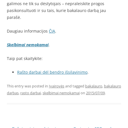
galimos ne tik su dėstytojais – nepraleiskite progos
pasikonsultuoti ir su tais, kurie bakalauro darbą jau
parašė.
Daugiau informacijos
ČIA
.
Skelbimai nemokamai
.
Taip pat skaitykite:
Rašto darbai dėl bendro išsilavinimo
.
This entry was posted in
Įvairovės
and tagged
bakalauro
,
bakalauro
darbas
,
rasto darbai
,
skelbimai nemokamai
on
2015/07/09
.