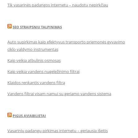
Tik vasarinės padangos internetu – naudotų nepirkčiau
SEO STRAIPSNIU TALPINIMAS
Auto supirkimas kaip efektyvus transporto priemonės gyvavimo
ciklo valdymo instrumentas
Kaip veikia atbulinis osmosas
Kaip veikia vandens nugeležinimo filtrai
Klaidos renkantis vandens filtrą
Vandens filtrai visam namui su geriamo vandens sistema
PIGUS AVIABILIETAI
Vasarinių padangų pirkimas internetu – geriausia išeitis