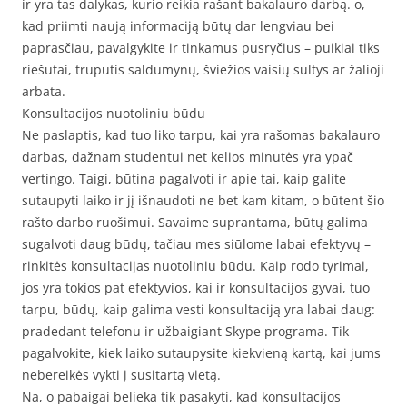
ir yra tas dalykas, kurio reikia rašant bakalauro darbą. o,
kad priimti naują informaciją būtų dar lengviau bei
paprasčiau, pavalgykite ir tinkamus pusryčius – puikiai tiks
riešutai, truputis saldumynų, šviežios vaisių sultys ar žalioji
arbata.
Konsultacijos nuotoliniu būdu
Ne paslaptis, kad tuo liko tarpu, kai yra rašomas bakalauro
darbas, dažnam studentui net kelios minutės yra ypač
vertingo. Taigi, būtina pagalvoti ir apie tai, kaip galite
sutaupyti laiko ir jį išnaudoti ne bet kam kitam, o būtent šio
rašto darbo ruošimui. Savaime suprantama, būtų galima
sugalvoti daug būdų, tačiau mes siūlome labai efektyvų –
rinkitės konsultacijas nuotoliniu būdu. Kaip rodo tyrimai,
jos yra tokios pat efektyvios, kai ir konsultacijos gyvai, tuo
tarpu, būdų, kaip galima vesti konsultaciją yra labai daug:
pradedant telefonu ir užbaigiant Skype programa. Tik
pagalvokite, kiek laiko sutaupysite kiekvieną kartą, kai jums
nebereikės vykti į susitartą vietą.
Na, o pabaigai belieka tik pasakyti, kad konsultacijos