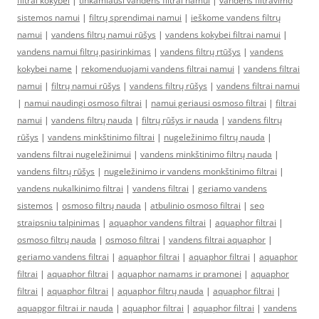
filtrai kokybei
|
tinkamiausi vandens filtrai namui
|
vandens filtravimo
sistemos namui
|
filtrų sprendimai namui
|
ieškome vandens filtrų
namui
|
vandens filtrų namui rūšys
|
vandens kokybei filtrai namui
|
vandens namui filtrų pasirinkimas
|
vandens filtrų rtūšys
|
vandens
kokybei name
|
rekomenduojami vandens filtrai namui
|
vandens filtrai
namui
|
filtrų namui rūšys
|
vandens filtrų rūšys
|
vandens filtrai namui
|
namui naudingi osmoso filtrai
|
namui geriausi osmoso filtrai
|
filtrai
namui
|
vandens filtrų nauda
|
filtrų rūšys ir nauda
|
vandens filtrų
rūšys
|
vandens minkštinimo filtrai
|
nugeležinimo filtrų nauda
|
vandens filtrai nugeležinimui
|
vandens minkštinimo filtrų nauda
|
vandens filtrų rūšys
|
nugeležinimo ir vandens monkštinimo filtrai
|
vandens nukalkinimo filtrai
|
vandens filtrai
|
geriamo vandens
sistemos
|
osmoso filtrų nauda
|
atbulinio osmoso filtrai
|
seo
straipsniu talpinimas
|
aquaphor vandens filtrai
|
aquaphor filtrai
|
osmoso filtrų nauda
|
osmoso filtrai
|
vandens filtrai aquaphor
|
geriamo vandens filtrai
|
aquaphor filtrai
|
aquaphor filtrai
|
aquaphor
filtrai
|
aquaphor filtrai
|
aquaphor namams ir pramonei
|
aquaphor
filtrai
|
aquaphor filtrai
|
aquaphor filtrų nauda
|
aquaphor filtrai
|
aquapgor filtrai ir nauda
|
aquaphor filtrai
|
aquaphor filtrai
|
vandens