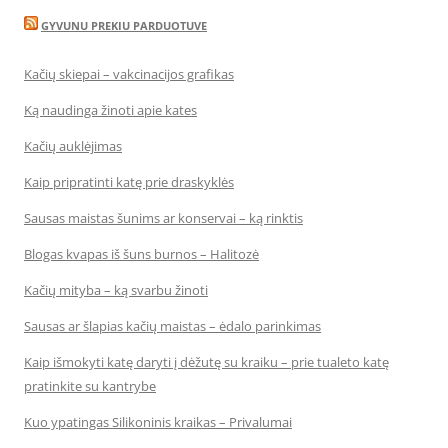
GYVUNU PREKIU PARDUOTUVE
Kačių skiepai – vakcinacijos grafikas
Ką naudinga žinoti apie kates
Kačių auklėjimas
Kaip pripratinti katę prie draskyklės
Sausas maistas šunims ar konservai – ką rinktis
Blogas kvapas iš šuns burnos – Halitozė
Kačių mityba – ką svarbu žinoti
Sausas ar šlapias kačių maistas – ėdalo parinkimas
Kaip išmokyti katę daryti į dėžutę su kraiku – prie tualeto katę
pratinkite su kantrybe
Kuo ypatingas Silikoninis kraikas – Privalumai