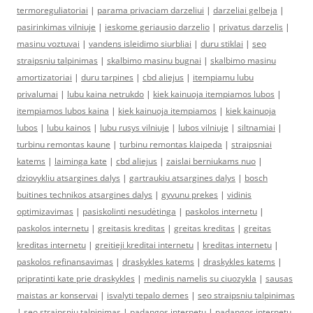
termoreguliatoriai
|
parama privaciam darzeliui
|
darzeliai gelbeja
|
pasirinkimas vilniuje
|
ieskome geriausio darzelio
|
privatus darzelis
|
masinu voztuvai
|
vandens isleidimo siurbliai
|
duru stiklai
|
seo
straipsniu talpinimas
|
skalbimo masinu bugnai
|
skalbimo masinu
amortizatoriai
|
duru tarpines
|
cbd aliejus
|
itempiamu lubu
privalumai
|
lubu kaina netrukdo
|
kiek kainuoja itempiamos lubos
|
itempiamos lubos kaina
|
kiek kainuoja itempiamos
|
kiek kainuoja
lubos
|
lubu kainos
|
lubu rusys vilniuje
|
lubos vilniuje
|
siltnamiai
|
turbinu remontas kaune
|
turbinu remontas klaipeda
|
straipsniai
katems
|
laiminga kate
|
cbd aliejus
|
zaislai berniukams nuo
|
dziovykliu atsargines dalys
|
gartraukiu atsargines dalys
|
bosch
buitines technikos atsargines dalys
|
gyvunu prekes
|
vidinis
optimizavimas
|
pasiskolinti nesudėtinga
|
paskolos internetu
|
paskolos internetu
|
greitasis kreditas
|
greitas kreditas
|
greitas
kreditas internetu
|
greitieji kreditai internetu
|
kreditas internetu
|
paskolos refinansavimas
|
draskykles katems
|
draskykles katems
|
pripratinti kate prie draskykles
|
medinis namelis su ciuozykla
|
sausas
maistas ar konservai
|
isvalyti tepalo demes
|
seo straipsniu talpinimas
|
seo straipsniu talpinimas
|
padangos internetu
|
padangos internetu