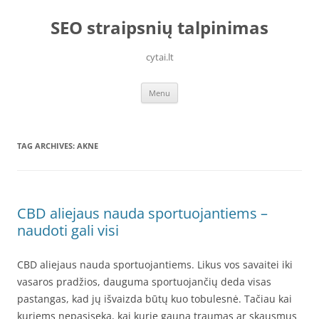
Skip
to
SEO straipsnių talpinimas
content
cytai.lt
Menu
TAG ARCHIVES:
AKNE
CBD aliejaus nauda sportuojantiems –
naudoti gali visi
CBD aliejaus nauda sportuojantiems. Likus vos savaitei iki
vasaros pradžios, dauguma sportuojančių deda visas
pastangas, kad jų išvaizda būtų kuo tobulesnė. Tačiau kai
kuriems nepasiseka, kai kurie gauna traumas ar skausmus