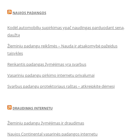
NAUJOS PADANGOS
Kodėl automobilių supirkimas ypač naudingas parduodant seną,
daužtą
Žieminių padangų reikšmės – Nauda ir atsakomybė pažeidus
taisykles
Renkantis padangas žymėjimas yra svarbus
Vasarinių padangų pirkimo internetu privalumai
Svarbus padangų protektoriaus raštas – atkreipkite dėmesį
DRAUDIMAS INTERNETU
Žieminių padangų žymėjimas ir draudimas
Naujos Continental vasarinės padangos internetu