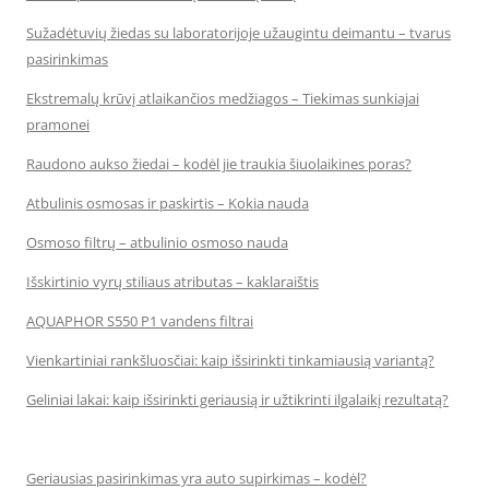
Sužadėtuvių žiedas su laboratorijoje užaugintu deimantu – tvarus
pasirinkimas
Ekstremalų krūvį atlaikančios medžiagos – Tiekimas sunkiajai
pramonei
Raudono aukso žiedai – kodėl jie traukia šiuolaikines poras?
Atbulinis osmosas ir paskirtis – Kokia nauda
Osmoso filtrų – atbulinio osmoso nauda
Išskirtinio vyrų stiliaus atributas – kaklaraištis
AQUAPHOR S550 P1 vandens filtrai
Vienkartiniai rankšluosčiai: kaip išsirinkti tinkamiausią variantą?
Geliniai lakai: kaip išsirinkti geriausią ir užtikrinti ilgalaikį rezultatą?
Geriausias pasirinkimas yra auto supirkimas – kodėl?