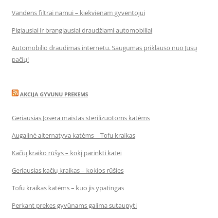
Vandens filtrai namui – kiekvienam gyventojui
Pigiausiai ir brangiausiai draudžiami automobiliai
Automobilio draudimas internetu. Saugumas priklauso nuo Jūsų
pačių!
AKCIJA GYVUNU PREKEMS
Geriausias Josera maistas sterilizuotoms katėms
Augalinė alternatyva katėms – Tofu kraikas
Kačių kraiko rūšys – kokį parinkti katei
Geriausias kačių kraikas – kokios rūšies
Tofu kraikas katėms – kuo jis ypatingas
Perkant prekes gyvūnams galima sutaupyti