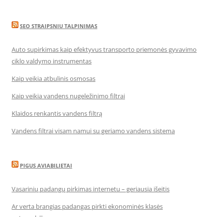
SEO STRAIPSNIU TALPINIMAS
Auto supirkimas kaip efektyvus transporto priemonės gyvavimo
ciklo valdymo instrumentas
Kaip veikia atbulinis osmosas
Kaip veikia vandens nugeležinimo filtrai
Klaidos renkantis vandens filtrą
Vandens filtrai visam namui su geriamo vandens sistema
PIGUS AVIABILIETAI
Vasarinių padangų pirkimas internetu – geriausia išeitis
Ar verta brangias padangas pirkti ekonominės klasės