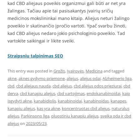
kad CBD aliejaus poveikis organizmui gali būti ar net yra
žalingas. Tačiau apie tai pasisakantys įvairių sričių
medicinos mokslininkai mano kitaip. Aliejus neturi žalingo
poveikio ir skatinančio įpročio vartoti. Ypač svarbu žinoti,
kad CBD aliejus nedaro jokio psichologinio poveikio. Tad
vartokite saikingai ir likite sveiki.
Straipsniu talpinimas SEO
This entry was posted in
Grožis
,
Įvairovės
,
Medicina
and tagged
akne
,
aknes gydymo priemone
,
aliejus
,
aliejus odai
,
Alzheimerio liga
,
cbd
,
cbd aliejaus nauda
,
cbd aliejus
,
cbd aliejus odos prieziurai
,
cbd
derva
,
cbd kanapiu aliejus
,
cbd vartojimas
,
endokanabinoidai
,
kaip
isgydyti akne
,
kanabidiolis
,
kanabinoidai
,
kanabinoidas
,
kanapes
,
kanapiu aliejus
,
kas yra akne
,
koncentruotas cbd aliejus
,
naturalus
aliejus
,
Parkinsono liga
,
pluostiniu kanapiu aliejus
,
sveika oda ir cbd
aliejus
on
2023/05/23
.