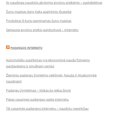
Ar naudinga naudotis akcijomis gyvūnų prekėmis – pastebėjimai
Šunų maistas daro įtaką augintinio išvaizdai
Produktai iš kurių gaminamas šunų maistas
Geriausia gyvūnų prekių parduotuvė – internetu
PADANGOS INTERNETU
Automobilių supirkimas yra ekonominė nauda fiziniams
pardavėjams ir smulkiam verslui
Žieminių padangų žymėjimo reikšmės, Nauda ir Atsakomybė
naudojant
Padangų žymėjimas – Viskas ką reikia žinoti
Pigias vasarines padangas rasite internetu
Tik vasarinės padangos internetu – naudotų nepirkčiau