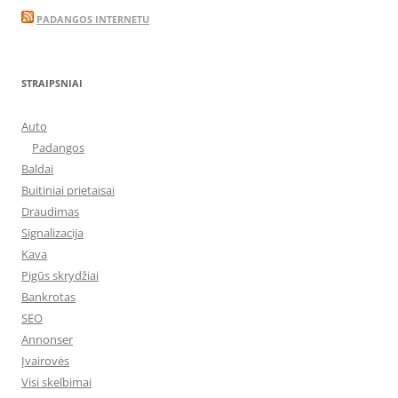
PADANGOS INTERNETU
STRAIPSNIAI
Auto
Padangos
Baldai
Buitiniai prietaisai
Draudimas
Signalizacija
Kava
Pigūs skrydžiai
Bankrotas
SEO
Annonser
Įvairovės
Visi skelbimai