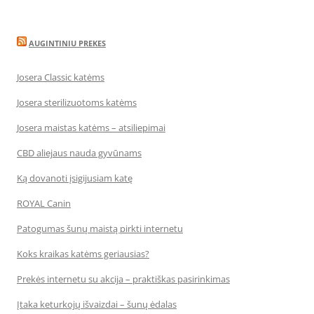
AUGINTINIU PREKES
Josera Classic katėms
Josera sterilizuotoms katėms
Josera maistas katėms – atsiliepimai
CBD aliejaus nauda gyvūnams
Ką dovanoti įsigijusiam katę
ROYAL Canin
Patogumas šunų maistą pirkti internetu
Koks kraikas katėms geriausias?
Prekės internetu su akcija – praktiškas pasirinkimas
Įtaka keturkojų išvaizdai – šunų ėdalas