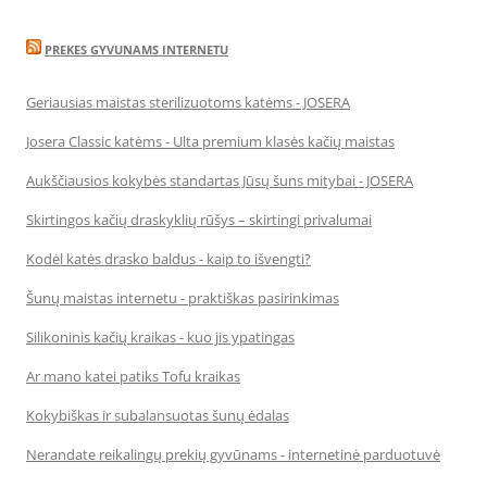
PREKES GYVUNAMS INTERNETU
Geriausias maistas sterilizuotoms katėms - JOSERA
Josera Classic katėms - Ulta premium klasės kačių maistas
Aukščiausios kokybės standartas Jūsų šuns mitybai - JOSERA
Skirtingos kačių draskyklių rūšys – skirtingi privalumai
Kodėl katės drasko baldus - kaip to išvengti?
Šunų maistas internetu - praktiškas pasirinkimas
Silikoninis kačių kraikas - kuo jis ypatingas
Ar mano katei patiks Tofu kraikas
Kokybiškas ir subalansuotas šunų ėdalas
Nerandate reikalingų prekių gyvūnams - internetinė parduotuvė