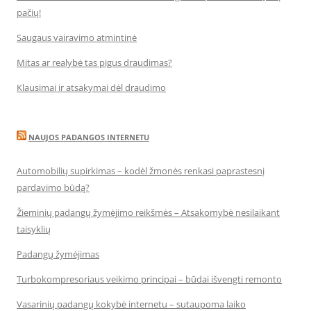
pačių!
Saugaus vairavimo atmintinė
Mitas ar realybė tas pigus draudimas?
Klausimai ir atsakymai dėl draudimo
NAUJOS PADANGOS INTERNETU
Automobilių supirkimas – kodėl žmonės renkasi paprastesnį
pardavimo būdą?
Žieminių padangų žymėjimo reikšmės – Atsakomybė nesilaikant
taisyklių
Padangų žymėjimas
Turbokompresoriaus veikimo principai – būdai išvengti remonto
Vasarinių padangų kokybė internetu – sutaupoma laiko