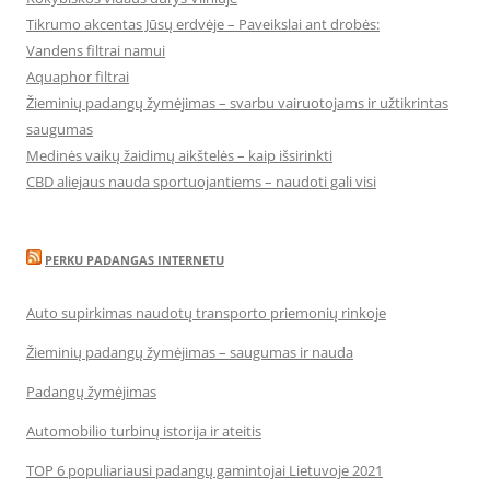
Tikrumo akcentas Jūsų erdvėje – Paveikslai ant drobės:
Vandens filtrai namui
Aquaphor filtrai
Žieminių padangų žymėjimas – svarbu vairuotojams ir užtikrintas
saugumas
Medinės vaikų žaidimų aikštelės – kaip išsirinkti
CBD aliejaus nauda sportuojantiems – naudoti gali visi
PERKU PADANGAS INTERNETU
Auto supirkimas naudotų transporto priemonių rinkoje
Žieminių padangų žymėjimas – saugumas ir nauda
Padangų žymėjimas
Automobilio turbinų istorija ir ateitis
TOP 6 populiariausi padangų gamintojai Lietuvoje 2021