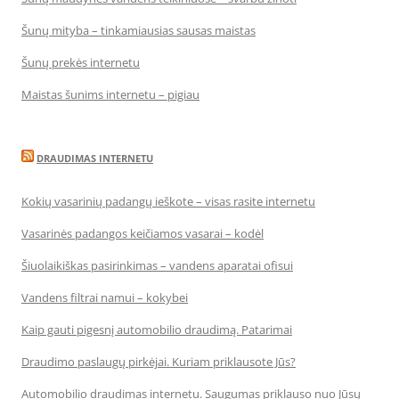
Šunų mityba – tinkamiausias sausas maistas
Šunų prekės internetu
Maistas šunims internetu – pigiau
DRAUDIMAS INTERNETU
Kokių vasarinių padangų ieškote – visas rasite internetu
Vasarinės padangos keičiamos vasarai – kodėl
Šiuolaikiškas pasirinkimas – vandens aparatai ofisui
Vandens filtrai namui – kokybei
Kaip gauti pigesnį automobilio draudimą. Patarimai
Draudimo paslaugų pirkėjai. Kuriam priklausote Jūs?
Automobilio draudimas internetu. Saugumas priklauso nuo Jūsų