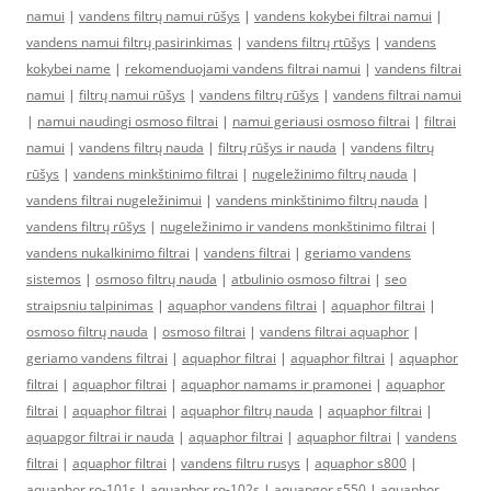
namui
|
vandens filtrų namui rūšys
|
vandens kokybei filtrai namui
|
vandens namui filtrų pasirinkimas
|
vandens filtrų rtūšys
|
vandens
kokybei name
|
rekomenduojami vandens filtrai namui
|
vandens filtrai
namui
|
filtrų namui rūšys
|
vandens filtrų rūšys
|
vandens filtrai namui
|
namui naudingi osmoso filtrai
|
namui geriausi osmoso filtrai
|
filtrai
namui
|
vandens filtrų nauda
|
filtrų rūšys ir nauda
|
vandens filtrų
rūšys
|
vandens minkštinimo filtrai
|
nugeležinimo filtrų nauda
|
vandens filtrai nugeležinimui
|
vandens minkštinimo filtrų nauda
|
vandens filtrų rūšys
|
nugeležinimo ir vandens monkštinimo filtrai
|
vandens nukalkinimo filtrai
|
vandens filtrai
|
geriamo vandens
sistemos
|
osmoso filtrų nauda
|
atbulinio osmoso filtrai
|
seo
straipsniu talpinimas
|
aquaphor vandens filtrai
|
aquaphor filtrai
|
osmoso filtrų nauda
|
osmoso filtrai
|
vandens filtrai aquaphor
|
geriamo vandens filtrai
|
aquaphor filtrai
|
aquaphor filtrai
|
aquaphor
filtrai
|
aquaphor filtrai
|
aquaphor namams ir pramonei
|
aquaphor
filtrai
|
aquaphor filtrai
|
aquaphor filtrų nauda
|
aquaphor filtrai
|
aquapgor filtrai ir nauda
|
aquaphor filtrai
|
aquaphor filtrai
|
vandens
filtrai
|
aquaphor filtrai
|
vandens filtru rusys
|
aquaphor s800
|
aquaphor ro-101s
|
aquaphor ro-102s
|
aquapgor s550
|
aquaphor