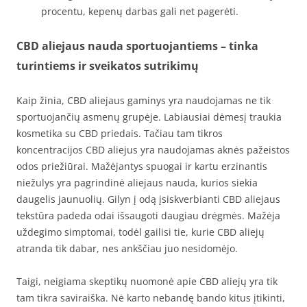
procentu, kepenų darbas gali net pagerėti.
CBD aliejaus nauda sportuojantiems – tinka
turintiems ir sveikatos sutrikimų
Kaip žinia, CBD aliejaus gaminys yra naudojamas ne tik
sportuojančių asmenų grupėje. Labiausiai dėmesį traukia
kosmetika su CBD priedais. Tačiau tam tikros
koncentracijos CBD aliejus yra naudojamas aknės pažeistos
odos priežiūrai. Mažėjantys spuogai ir kartu erzinantis
niežulys yra pagrindinė aliejaus nauda, kurios siekia
daugelis jaunuolių. Gilyn į odą įsiskverbianti CBD aliejaus
tekstūra padeda odai išsaugoti daugiau drėgmės. Mažėja
uždegimo simptomai, todėl gailisi tie, kurie CBD aliejų
atranda tik dabar, nes ankščiau juo nesidomėjo.
Taigi, neigiama skeptikų nuomonė apie CBD aliejų yra tik
tam tikra saviraiška. Nė karto nebandę bando kitus įtikinti,