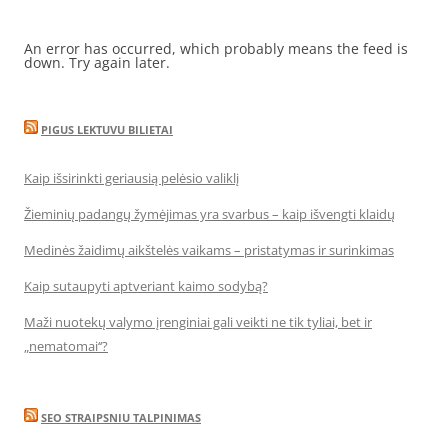
An error has occurred, which probably means the feed is
down. Try again later.
PIGUS LEKTUVU BILIETAI
Kaip išsirinkti geriausią pelėsio valiklį
Žieminių padangų žymėjimas yra svarbus – kaip išvengti klaidų
Medinės žaidimų aikštelės vaikams – pristatymas ir surinkimas
Kaip sutaupyti aptveriant kaimo sodybą?
Maži nuotekų valymo įrenginiai gali veikti ne tik tyliai, bet ir
„nematomai‘‘?
SEO STRAIPSNIU TALPINIMAS