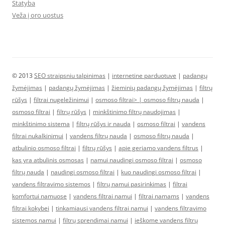
Statyba
Veža į oro uostus
© 2013
SEO straipsniu talpinimas
|
internetine parduotuve
|
padangų
žymėjimas
|
padangų žymėjimas
|
žieminių padangų žymėjimas
|
filtrų
rūšys
|
filtrai nugeležinimui
|
osmoso filtrai> |
osmoso filtrų nauda
|
osmoso filtrai
|
filtrų rūšys
|
minkštinimo filtrų naudojimas
|
minkštinimo sistema
|
filtrų rūšys ir nauda
|
osmoso filtrai
|
vandens
filtrai nukalkinimui
|
vandens filtrų nauda
|
osmoso filtrų nauda
|
atbulinio osmoso filtrai
|
filtrų rūšys
|
apie geriamo vandens filtrus
|
kas yra atbulinis osmosas
|
namui naudingi osmoso filtrai
|
osmoso
filtrų nauda
|
naudingi osmoso filtrai
|
kuo naudingi osmoso filtrai
|
vandens filtravimo sistemos
|
filtrų namui pasirinkimas
|
filtrai
komfortui namuose
|
vandens filtrai namui
|
filtrai namams
|
vandens
filtrai kokybei
|
tinkamiausi vandens filtrai namui
|
vandens filtravimo
sistemos namui
|
filtrų sprendimai namui
|
ieškome vandens filtrų