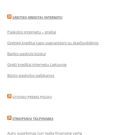
GREITIEJI KREDITAI INTERNETU
Paskolos internetu – greitai
Greitieji kreditai tapo paprastesni su skaičiuoklėmis
Banko paskola būstui
Greiti kreditai internetu Lietuvoje
Būsto paskolos palūkanos
GYVUNU PREKES PIGIAU
STRAIPSNIU TALPINIMAS
Auto supirkimas turi realią finansinę vertę