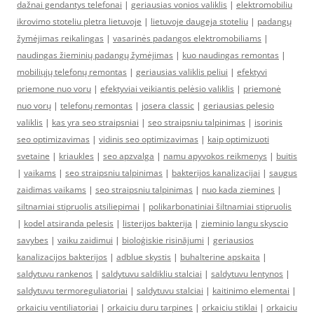
dažnai gendantys telefonai
|
geriausias vonios valiklis
|
elektromobiliu
ikrovimo stoteliu pletra lietuvoje
|
lietuvoje daugeja stoteliu
|
padangų
žymėjimas reikalingas
|
vasarinės padangos elektromobiliams
|
naudingas žieminių padangų žymėjimas
|
kuo naudingas remontas
|
mobiliųjų telefonų remontas
|
geriausias valiklis peliui
|
efektyvi
priemone nuo voru
|
efektyviai veikiantis pelėsio valiklis
|
priemonė
nuo vorų
|
telefonų remontas
|
josera classic
|
geriausias pelesio
valiklis
|
kas yra seo straipsniai
|
seo straipsniu talpinimas
|
isorinis
seo optimizavimas
|
vidinis seo optimizavimas
|
kaip optimizuoti
svetaine
|
kriaukles
|
seo apzvalga
|
namu apyvokos reikmenys
|
buitis
|
vaikams
|
seo straipsniu talpinimas
|
bakterijos kanalizacijai
|
saugus
zaidimas vaikams
|
seo straipsniu talpinimas
|
nuo kada ziemines
|
siltnamiai stipruolis atsiliepimai
|
polikarbonatiniai šiltnamiai stipruolis
|
kodel atsiranda pelesis
|
listerijos bakterija
|
zieminio langu skyscio
savybes
|
vaiku zaidimui
|
bioloģiskie risinājumi
|
geriausios
kanalizacijos bakterijos
|
adblue skystis
|
buhalterine apskaita
|
saldytuvu rankenos
|
saldytuvu saldikliu stalciai
|
saldytuvu lentynos
|
saldytuvu termoreguliatoriai
|
saldytuvu stalciai
|
kaitinimo elementai
|
orkaiciu ventiliatoriai
|
orkaiciu duru tarpines
|
orkaiciu stiklai
|
orkaiciu