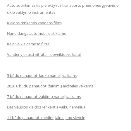
Auto supirkimas kaip efektyvus transporto priemonės gyvavimo
ciklo valdymo instrumentas
Klaidos renkantis vandens filtrą
Nano danga automobilio stiklams
Kaip veikia osmoso filtrai
Vandenyje rasti nitratai - poveikis sveikatai
5 būdų panaudoti lauko namelį vaikams
2026 6 būdų panaudoti žaidimų aikšteles vaikams
7 būdų panaudoti žaidimų namelį vaikams
Dažniausios klaidos renkantis vaikų namelius
11 būdų panaudoti medinę laipiojimo sienelę