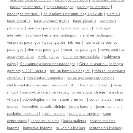
|
padangos internetu
|
pigios padangos
|
padangos internetu
|
padangos internetu
|
neuzsalantis zieminis langu ploviklis
|
zieminis
langu ploviklis
|
langu plovimo skystis
|
langu ploviklis
|
vasarines
padangos
|
ziemines padangos
|
padangos pigiau
|
padangos
internetu
|
nuo kada keiciamos padangos
|
ziemines padangos
|
vasarines padangos
|
padangu pasirinkimas
|
nuo kada keiciamos
padangos
|
ziemines padangos
|
vasarines padangos
|
kavos aparatu
atsargines dalys
|
viryklių dalys
|
skalbimo masinu dalys
|
saldytuvu
dalys
|
Kiek kainuoja vasarines padangos
|
Geriausi asariniu padangu
gamintojai 2021 metais
|
tofu su bambuko anglimi
|
tofu zalios arbatos
ekstraktu
|
tofu kraikas originalus
|
prekiu gyvunams grazinimas
|
elektromobiliu ikrovimui
|
paskolos bustui
|
kreditas internetu
|
kaciu
mityba
|
išmokykite katę
|
perkraustymo paslaugos vilniuje
|
meistras
vilniuje
|
odontologijos klinika
|
super premium
|
sunu maistas
|
sunu
edalas
|
valandinis darzelis vilniuje
|
josera katems
|
josera sunims
|
paskolos internetu
|
guoliai sunims
|
dubeneliai sunims
|
sunu
dziovintuvai
|
konservai sunims
|
kaciu tualetas
|
sausas maistas
katems
|
konservai katems
|
silikoninis kraikas
|
bentonitinis kraikas
|