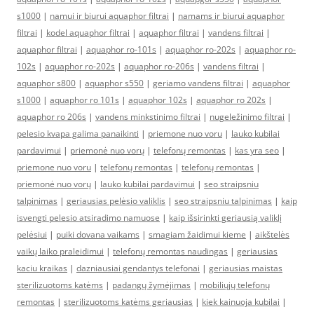
s1000
|
namui ir biurui aquaphor filtrai
|
namams ir biurui aquaphor
filtrai
|
kodel aquaphor filtrai
|
aquaphor filtrai
|
vandens filtrai
|
aquaphor filtrai
|
aquaphor ro-101s
|
aquaphor ro-202s
|
aquaphor ro-
102s
|
aquaphor ro-202s
|
aquaphor ro-206s
|
vandens filtrai
|
aquaphor s800
|
aquaphor s550
|
geriamo vandens filtrai
|
aquaphor
s1000
|
aquaphor ro 101s
|
aquaphor 102s
|
aquaphor ro 202s
|
aquaphor ro 206s
|
vandens minkstinimo filtrai
|
nugeležinimo filtrai
|
pelesio kvapa galima panaikinti
|
priemone nuo voru
|
lauko kubilai
pardavimui
|
priemonė nuo vorų
|
telefonų remontas
|
kas yra seo
|
priemone nuo voru
|
telefonų remontas
|
telefonų remontas
|
priemonė nuo vorų
|
lauko kubilai pardavimui
|
seo straipsniu
talpinimas
|
geriausias pelėsio valiklis
|
seo straipsniu talpinimas
|
kaip
isvengti pelesio atsiradimo namuose
|
kaip išsirinkti geriausią valiklį
pelėsiui
|
puiki dovana vaikams
|
smagiam žaidimui kieme
|
aikštelės
vaikų laiko praleidimui
|
telefonų remontas naudingas
|
geriausias
kaciu kraikas
|
dazniausiai gendantys telefonai
|
geriausias maistas
sterilizuotoms katėms
|
padangų žymėjimas
|
mobiliųjų telefonų
remontas
|
sterilizuotoms katėms geriausias
|
kiek kainuoja kubilai
|