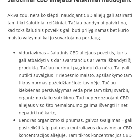
Akivaizdu, nėra ko slėpti, naudojant CBD aliejų gali atsirasti
tam tikri šalutiniai reiškiniai. Tačiau bandymai patvirtina,
kad toks šalutinis poveikis gali būti prilyginamas bet kurio
maisto valgymui kai jo suvartojama perdaug.
Viduriavimas – šalutinis CBD aliejaus poveikis, kuris
gali atbaidyti vis dar svarstančius ar verta išbandyti šį
produktą. Tačiau nerimui pagrindui čia nėra. Tai gali
nutikti suvalgius ir riebesnio maisto, apsilankymo tam
tikras normas pažeidžiančioje kavinėje. Tačiau
kiekvienas persivalgymas veda prie tam tikrų svarbių
organizmo dalių sutrikimo. Tad neperdozuojant CBD
aliejaus viso šito nemalonumo galima išvengti ir net
nepatirti nė karto;
Bendras organizmo silpnumas, galvos svaigimas – gali
pasireikšti taip pat nesukontroliavus dozavimo ar CBD
koncentracijos aliejuje. Tam tikros koncentracijos CBD