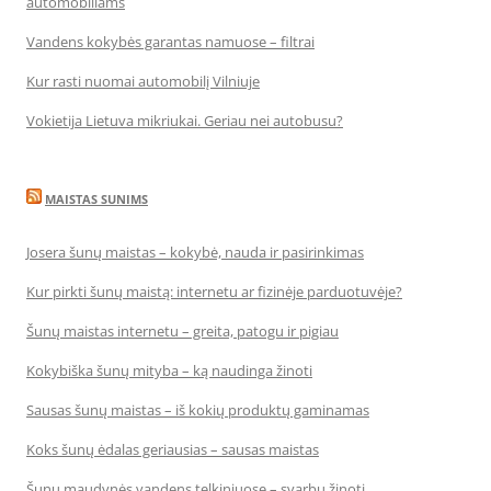
automobiliams
Vandens kokybės garantas namuose – filtrai
Kur rasti nuomai automobilį Vilniuje
Vokietija Lietuva mikriukai. Geriau nei autobusu?
MAISTAS SUNIMS
Josera šunų maistas – kokybė, nauda ir pasirinkimas
Kur pirkti šunų maistą: internetu ar fizinėje parduotuvėje?
Šunų maistas internetu – greita, patogu ir pigiau
Kokybiška šunų mityba – ką naudinga žinoti
Sausas šunų maistas – iš kokių produktų gaminamas
Koks šunų ėdalas geriausias – sausas maistas
Šunų maudynės vandens telkiniuose – svarbu žinoti