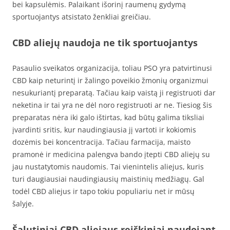
bei kapsulėmis. Palaikant išorinį raumenų gydymą
sportuojantys atsistato ženkliai greičiau.
CBD aliejų naudoja ne tik sportuojantys
Pasaulio sveikatos organizacija, toliau PSO yra patvirtinusi
CBD kaip neturintį ir žalingo poveikio žmonių organizmui
nesukuriantį preparatą. Tačiau kaip vaistą ji registruoti dar
neketina ir tai yra ne dėl noro registruoti ar ne. Tiesiog šis
preparatas nėra iki galo ištirtas, kad būtų galima tiksliai
įvardinti sritis, kur naudingiausia jį vartoti ir kokiomis
dozėmis bei koncentracija. Tačiau farmacija, maisto
pramonė ir medicina palengva bando įtepti CBD aliejų su
jau nustatytomis naudomis. Tai vienintelis aliejus, kuris
turi daugiausiai naudingiausių maistinių medžiagų. Gal
todėl CBD aliejus ir tapo tokiu populiariu net ir mūsų
šalyje.
Šalutiniai CBD aliejaus reiškiniai naudojant