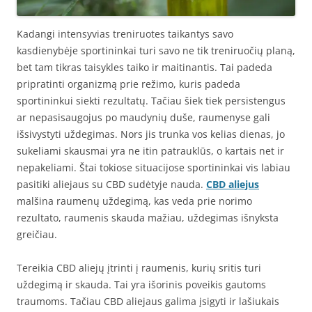
Kadangi intensyvias treniruotes taikantys savo
kasdienybėje sportininkai turi savo ne tik treniruočių planą,
bet tam tikras taisykles taiko ir maitinantis. Tai padeda
pripratinti organizmą prie režimo, kuris padeda
sportininkui siekti rezultatų. Tačiau šiek tiek persistengus
ar nepasisaugojus po maudynių duše, raumenyse gali
išsivystyti uždegimas. Nors jis trunka vos kelias dienas, jo
sukeliami skausmai yra ne itin patrauklūs, o kartais net ir
nepakeliami. Štai tokiose situacijose sportininkai vis labiau
pasitiki aliejaus su CBD sudėtyje nauda.
CBD aliejus
malšina raumenų uždegimą, kas veda prie norimo
rezultato, raumenis skauda mažiau, uždegimas išnyksta
greičiau.
Tereikia CBD aliejų įtrinti į raumenis, kurių sritis turi
uždegimą ir skauda. Tai yra išorinis poveikis gautoms
traumoms. Tačiau CBD aliejaus galima įsigyti ir lašiukais