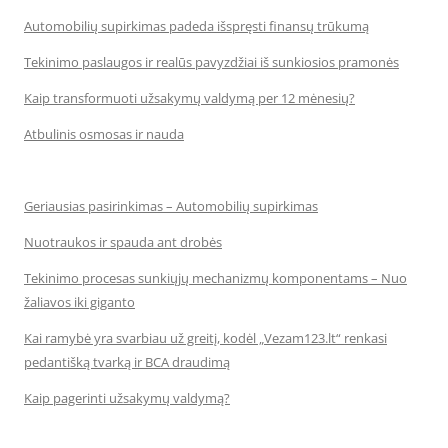
Automobilių supirkimas padeda išspręsti finansų trūkumą
Tekinimo paslaugos ir realūs pavyzdžiai iš sunkiosios pramonės
Kaip transformuoti užsakymų valdymą per 12 mėnesių?
Atbulinis osmosas ir nauda
Geriausias pasirinkimas – Automobilių supirkimas
Nuotraukos ir spauda ant drobės
Tekinimo procesas sunkiųjų mechanizmų komponentams – Nuo
žaliavos iki giganto
Kai ramybė yra svarbiau už greitį, kodėl „Vezam123.lt“ renkasi
pedantišką tvarką ir BCA draudimą
Kaip pagerinti užsakymų valdymą?