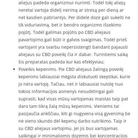
aliejus padeda organizmui nurimti. Todėl tokį aliejų
neretai vartoja didelį nerimą ar stresą per dieną ar
net kasdien patiriantys. Per didelė dozė gali sukelti ne
tik viduriavimą, bet ir bendro organizmo išsekimo
pojūtį. Todėl galimas pojūtis po CBD aliejaus
pavartojimo gali būti ir galvos svaigimas. Todėl prieš
vartojant yra svarbu nepersistengti bandant pajausti
aliejaus su CBD poveikį čia ir dabar. Turintiems saiką
šis preparatas padeda kur kas efektyviau;
Poveikis kepenims. Pie CBD aliejaus žalingą poveikį
kepenims labiausiai mėgsta diskutuoti skeptikai, kurie
jo nėra vartoję. Tačiau, net ir labiausiai nutolę nuo
tokios informacijos asmenys nesudėtingai gali
suprasti, kad visas mūsų vartojamas maistas taip pat
daro tam tikrą žalą mūsų kepenims. Vieniems tai
pasijaučia ankščiau, kiti gi nugyvena visą gyvenimą be
nė vieno skundo dėl kepenų darbo sutrikimo. Taip ir
su CBD aliejaus vartojimu. Jei jis bus vartojamas
saikingai ir minimaliomis dozėmis bei koncentracijos