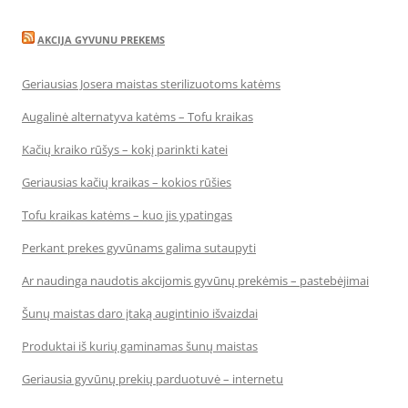
AKCIJA GYVUNU PREKEMS
Geriausias Josera maistas sterilizuotoms katėms
Augalinė alternatyva katėms – Tofu kraikas
Kačių kraiko rūšys – kokį parinkti katei
Geriausias kačių kraikas – kokios rūšies
Tofu kraikas katėms – kuo jis ypatingas
Perkant prekes gyvūnams galima sutaupyti
Ar naudinga naudotis akcijomis gyvūnų prekėmis – pastebėjimai
Šunų maistas daro įtaką augintinio išvaizdai
Produktai iš kurių gaminamas šunų maistas
Geriausia gyvūnų prekių parduotuvė – internetu