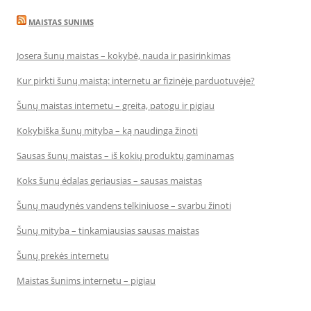
MAISTAS SUNIMS
Josera šunų maistas – kokybė, nauda ir pasirinkimas
Kur pirkti šunų maistą: internetu ar fizinėje parduotuvėje?
Šunų maistas internetu – greita, patogu ir pigiau
Kokybiška šunų mityba – ką naudinga žinoti
Sausas šunų maistas – iš kokių produktų gaminamas
Koks šunų ėdalas geriausias – sausas maistas
Šunų maudynės vandens telkiniuose – svarbu žinoti
Šunų mityba – tinkamiausias sausas maistas
Šunų prekės internetu
Maistas šunims internetu – pigiau