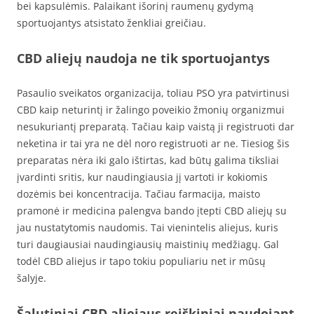
bei kapsulėmis. Palaikant išorinį raumenų gydymą
sportuojantys atsistato ženkliai greičiau.
CBD aliejų naudoja ne tik sportuojantys
Pasaulio sveikatos organizacija, toliau PSO yra patvirtinusi
CBD kaip neturintį ir žalingo poveikio žmonių organizmui
nesukuriantį preparatą. Tačiau kaip vaistą ji registruoti dar
neketina ir tai yra ne dėl noro registruoti ar ne. Tiesiog šis
preparatas nėra iki galo ištirtas, kad būtų galima tiksliai
įvardinti sritis, kur naudingiausia jį vartoti ir kokiomis
dozėmis bei koncentracija. Tačiau farmacija, maisto
pramonė ir medicina palengva bando įtepti CBD aliejų su
jau nustatytomis naudomis. Tai vienintelis aliejus, kuris
turi daugiausiai naudingiausių maistinių medžiagų. Gal
todėl CBD aliejus ir tapo tokiu populiariu net ir mūsų
šalyje.
Šalutiniai CBD aliejaus reiškiniai naudojant