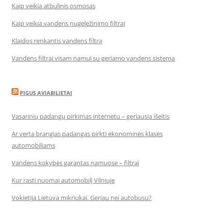
Kaip veikia atbulinis osmosas
Kaip veikia vandens nugeležinimo filtrai
Klaidos renkantis vandens filtrą
Vandens filtrai visam namui su geriamo vandens sistema
PIGUS AVIABILIETAI
Vasarinių padangų pirkimas internetu – geriausia išeitis
Ar verta brangias padangas pirkti ekonominės klasės
automobiliams
Vandens kokybės garantas namuose – filtrai
Kur rasti nuomai automobilį Vilniuje
Vokietija Lietuva mikriukai. Geriau nei autobusu?