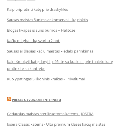
Kaip pripratinti katę prie draskyklės
Sausas maistas šunims ar konservai – ką rinktis
Blogas kvapas iš šuns burnos – Halitozė
Kačių mityba – ką svarbu žinoti
Sausas ar šlapias kačių maistas – ėdalo parinkimas
Kaip išmokyti katę daryti į dėžutę su kraiku – prie tualeto katę
pratinkite su kantrybe
Kuo ypatingas Silikoninis kraikas – Privalumai
PREKES GYVUNAMS INTERNETU
Geriausias maistas sterilizuotoms katėms - JOSERA
Josera Classic katėms - Ulta premium klasės kačių maistas