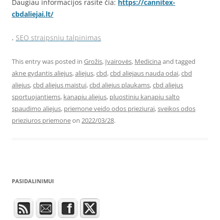
Daugiau informacijos rasite čia:
https://cannitex-
cbdaliejai.lt/
.
SEO straipsniu talpinimas
This entry was posted in
Grožis
,
Įvairovės
,
Medicina
and tagged
akne gydantis aliejus
,
aliejus
,
cbd
,
cbd aliejaus nauda odai
,
cbd
aliejus
,
cbd aliejus maistui
,
cbd aliejus plaukams
,
cbd aliejus
sportuojantiems
,
kanapiu aliejus
,
pluostiniu kanapiu salto
spaudimo aliejus
,
priemone veido odos prieziurai
,
sveikos odos
prieziuros priemone
on
2022/03/28
.
PASIDALINIMUI