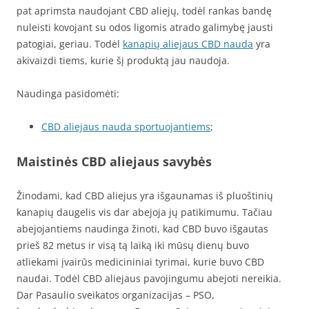
pat aprimsta naudojant CBD aliejų, todėl rankas bandę
nuleisti kovojant su odos ligomis atrado galimybę jausti
patogiai, geriau. Todėl
kanapių aliejaus CBD nauda
yra
akivaizdi tiems, kurie šį produktą jau naudoja.
Naudinga pasidomėti:
CBD aliejaus nauda sportuojantiems
;
Maistinės CBD aliejaus savybės
Žinodami, kad CBD aliejus yra išgaunamas iš pluoštinių
kanapių daugelis vis dar abejoja jų patikimumu. Tačiau
abejojantiems naudinga žinoti, kad CBD buvo išgautas
prieš 82 metus ir visą tą laiką iki mūsų dienų buvo
atliekami įvairūs medicininiai tyrimai, kurie buvo CBD
naudai. Todėl CBD aliejaus pavojingumu abejoti nereikia.
Dar Pasaulio sveikatos organizacijas – PSO,