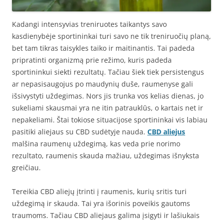
Kadangi intensyvias treniruotes taikantys savo
kasdienybėje sportininkai turi savo ne tik treniruočių planą,
bet tam tikras taisykles taiko ir maitinantis. Tai padeda
pripratinti organizmą prie režimo, kuris padeda
sportininkui siekti rezultatų. Tačiau šiek tiek persistengus
ar nepasisaugojus po maudynių duše, raumenyse gali
išsivystyti uždegimas. Nors jis trunka vos kelias dienas, jo
sukeliami skausmai yra ne itin patrauklūs, o kartais net ir
nepakeliami. Štai tokiose situacijose sportininkai vis labiau
pasitiki aliejaus su CBD sudėtyje nauda.
CBD aliejus
malšina raumenų uždegimą, kas veda prie norimo
rezultato, raumenis skauda mažiau, uždegimas išnyksta
greičiau.
Tereikia CBD aliejų įtrinti į raumenis, kurių sritis turi
uždegimą ir skauda. Tai yra išorinis poveikis gautoms
traumoms. Tačiau CBD aliejaus galima įsigyti ir lašiukais