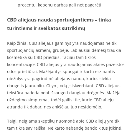
procentu, kepenų darbas gali net pagerėti.
CBD aliejaus nauda sportuojantiems – tinka
turintiems ir sveikatos sutrikimų
Kaip žinia, CBD aliejaus gaminys yra naudojamas ne tik
sportuojančių asmenų grupėje. Labiausiai dėmesį traukia
kosmetika su CBD priedais. Tačiau tam tikros
koncentracijos CBD aliejus yra naudojamas aknės pažeistos
odos priežiūrai. Mažėjantys spuogai ir kartu erzinantis
niežulys yra pagrindinė aliejaus nauda, kurios siekia
daugelis jaunuolių. Gilyn į odą įsiskverbianti CBD aliejaus
tekstūra padeda odai išsaugoti daugiau drėgmės. Mažėja
uždegimo simptomai, todėl gailisi tie, kurie CBD aliejų
atranda tik dabar, nes ankščiau juo nesidomėjo.
Taigi, neigiama skeptikų nuomonė apie CBD aliejų yra tik
tam tikra saviraiška. Nė karto nebandę bando kitus įtikinti,