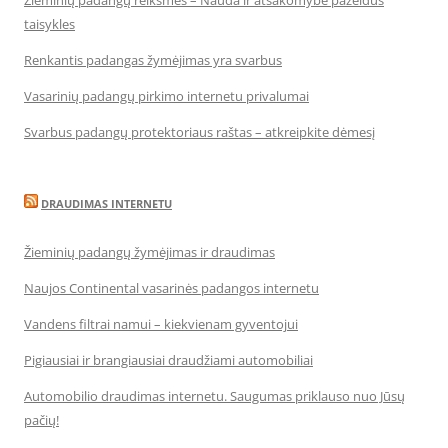
Žieminių padangų reikšmės – Nauda ir atsakomybė pažeidus
taisykles
Renkantis padangas žymėjimas yra svarbus
Vasarinių padangų pirkimo internetu privalumai
Svarbus padangų protektoriaus raštas – atkreipkite dėmesį
DRAUDIMAS INTERNETU
Žieminių padangų žymėjimas ir draudimas
Naujos Continental vasarinės padangos internetu
Vandens filtrai namui – kiekvienam gyventojui
Pigiausiai ir brangiausiai draudžiami automobiliai
Automobilio draudimas internetu. Saugumas priklauso nuo Jūsų
pačių!