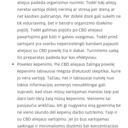
aliejus padeda organizmui nurimti. Todėl tokį aliejų
neretai vartoja didelį nerimą ar stresą per dieną ar
net kasdien patiriantys. Per didelė dozė gali sukelti ne
tik viduriavimą, bet ir bendro organizmo išsekimo
pojūtį. Todėl galimas pojūtis po CBD aliejaus
pavartojimo gali būti ir galvos svaigimas. Todėl prieš
vartojant yra svarbu nepersistengti bandant pajausti
aliejaus su CBD poveikį čia ir dabar. Turintiems saiką
šis preparatas padeda kur kas efektyviau;
Poveikis kepenims. Pie CBD aliejaus žalingą poveikį
kepenims labiausiai mėgsta diskutuoti skeptikai, kurie
jo nėra vartoję. Tačiau, net ir labiausiai nutolę nuo
tokios informacijos asmenys nesudėtingai gali
suprasti, kad visas mūsų vartojamas maistas taip pat
daro tam tikrą žalą mūsų kepenims. Vieniems tai
pasijaučia ankščiau, kiti gi nugyvena visą gyvenimą be
nė vieno skundo dėl kepenų darbo sutrikimo. Taip ir
su CBD aliejaus vartojimu. Jei jis bus vartojamas
saikingai ir minimaliomis dozėmis bei koncentracijos