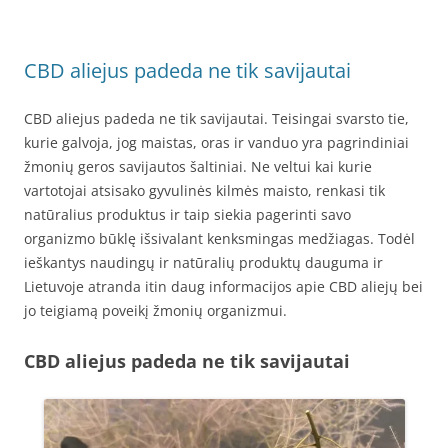
CBD aliejus padeda ne tik savijautai
CBD aliejus padeda ne tik savijautai. Teisingai svarsto tie,
kurie galvoja, jog maistas, oras ir vanduo yra pagrindiniai
žmonių geros savijautos šaltiniai. Ne veltui kai kurie
vartotojai atsisako gyvulinės kilmės maisto, renkasi tik
natūralius produktus ir taip siekia pagerinti savo
organizmo būklę išsivalant kenksmingas medžiagas. Todėl
ieškantys naudingų ir natūralių produktų dauguma ir
Lietuvoje atranda itin daug informacijos apie CBD aliejų bei
jo teigiamą poveikį žmonių organizmui.
CBD aliejus padeda ne tik savijautai