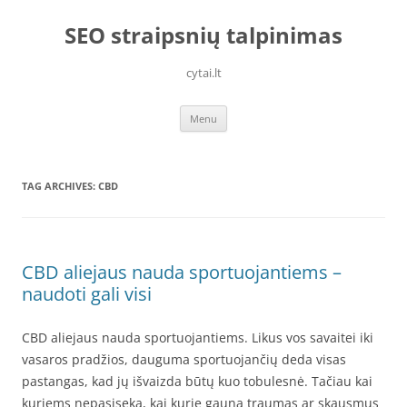
Skip
to
SEO straipsnių talpinimas
content
cytai.lt
Menu
TAG ARCHIVES:
CBD
CBD aliejaus nauda sportuojantiems –
naudoti gali visi
CBD aliejaus nauda sportuojantiems. Likus vos savaitei iki
vasaros pradžios, dauguma sportuojančių deda visas
pastangas, kad jų išvaizda būtų kuo tobulesnė. Tačiau kai
kuriems nepasiseka, kai kurie gauna traumas ar skausmus