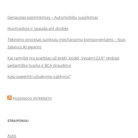
Geriausias pasirinkimas – Automobilių supirkimas
Nuotraukos ir spauda ant drobės
Tekinimo procesas sunkiųjų mechanizmų komponentams – Nuo
žaliavos iki giganto
Kai ramybė yra svarbiau už greitį, kodėl „Vezam123.lt“ renkasi
pedantišką tvarką ir BCA draudimą
Kaip pagerinti užsakymų valdymą?
PADANGOS INTERNETU
STRAIPSNIAI
Auto