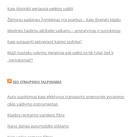
Kaip išsirinkti geriausią pelėsio valiklį
Žieminių padangų žymėjimas yra svarbus – kaip išvengti klaidų
Medinės žaidimų aikštelės vaikams – pristatymas ir surinkimas
Kaip sutaupyti aptveriant kaimo sodybą?
Maži nuotekų valymo įrenginiai gali veikti ne tik tyliai, bet ir
„nematomai‘‘?
SEO STRAIPSNIU TALPINIMAS
Auto supirkimas kaip efektyvus transporto priemonės gyvavimo
ciklo valdymo instrumentas
Klaidos renkantis vandens filtrą
Nano danga automobilio stiklams