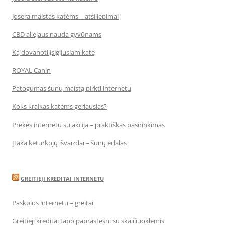
Josera maistas katėms – atsiliepimai
CBD aliejaus nauda gyvūnams
Ką dovanoti įsigijusiam katę
ROYAL Canin
Patogumas šunų maistą pirkti internetu
Koks kraikas katėms geriausias?
Prekės internetu su akcija – praktiškas pasirinkimas
Įtaka keturkojų išvaizdai – šunų ėdalas
GREITIEJI KREDITAI INTERNETU
Paskolos internetu – greitai
Greitieji kreditai tapo paprastesni su skaičiuoklėmis