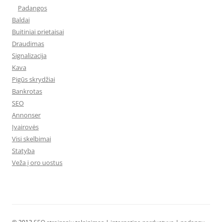
Padangos
Baldai
Buitiniai prietaisai
Draudimas
Signalizacija
Kava
Pigūs skrydžiai
Bankrotas
SEO
Annonser
Įvairovės
Visi skelbimai
Statyba
Veža į oro uostus