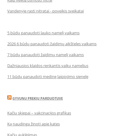
Kaip veikia osmoso filtrai
Vandenyje rasti nitratai - poveikis sveikatai
5 būdų panaudoti lauko namelį vaikams
2026 6 būdų panaudoti žaidimų aikšteles vaikams
7 būdų panaudoti žaidimų namelį vaikams
Dažniausios klaidos renkantis vaikų namelius
11 būdų panaudoti medinę laipiojimo sienelę
GYVUNU PREKIU PARDUOTUVE
Kačių skiepai – vakcinacijos grafikas
Ką naudinga žinoti apie kates
Kačių auklėjimas