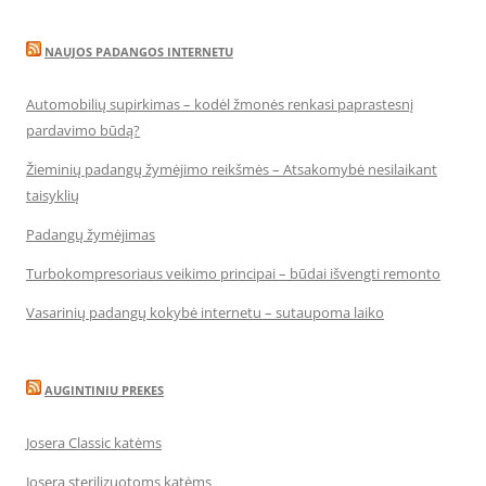
NAUJOS PADANGOS INTERNETU
Automobilių supirkimas – kodėl žmonės renkasi paprastesnį
pardavimo būdą?
Žieminių padangų žymėjimo reikšmės – Atsakomybė nesilaikant
taisyklių
Padangų žymėjimas
Turbokompresoriaus veikimo principai – būdai išvengti remonto
Vasarinių padangų kokybė internetu – sutaupoma laiko
AUGINTINIU PREKES
Josera Classic katėms
Josera sterilizuotoms katėms