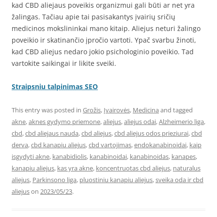
kad CBD aliejaus poveikis organizmui gali būti ar net yra
žalingas. Tačiau apie tai pasisakantys įvairių sričių
medicinos mokslininkai mano kitaip. Aliejus neturi žalingo
poveikio ir skatinančio įpročio vartoti. Ypač svarbu žinoti,
kad CBD aliejus nedaro jokio psichologinio poveikio. Tad
vartokite saikingai ir likite sveiki.
Straipsniu talpinimas SEO
This entry was posted in
Grožis
,
Įvairovės
,
Medicina
and tagged
akne
,
aknes gydymo priemone
,
aliejus
,
aliejus odai
,
Alzheimerio liga
,
cbd
,
cbd aliejaus nauda
,
cbd aliejus
,
cbd aliejus odos prieziurai
,
cbd
derva
,
cbd kanapiu aliejus
,
cbd vartojimas
,
endokanabinoidai
,
kaip
isgydyti akne
,
kanabidiolis
,
kanabinoidai
,
kanabinoidas
,
kanapes
,
kanapiu aliejus
,
kas yra akne
,
koncentruotas cbd aliejus
,
naturalus
aliejus
,
Parkinsono liga
,
pluostiniu kanapiu aliejus
,
sveika oda ir cbd
aliejus
on
2023/05/23
.