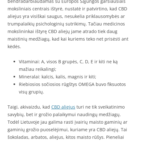
bendradarbiaudamas su Europos Sąjungos garsiausiais
moksliniais centrais ištyrė, nustatė ir patvirtino, kad CBD
aliejus yra visiškai saugus, nesukelia priklausomybės ar
trumpalaikių psichologinių sutrikimų. Tačiau medicinos
mokslininkai ištyrę CBD aliejų jame atrado tiek daug
maistinių medžiagų, kad kai kuriems teko net prisėsti ant
kėdės.
Vitaminai: A, visos B grupės, C, D, E ir kiti ne ką
mažiau reikalingi;
Mineralai: kalcis, kalis, magnis ir kiti;
Riebiosios sočiosios rūgštys OMEGA buvo fiksuotos
visų grupių.
Taigi, akivaizdu, kad
CBD aliejus
turi ne tik sveikatinimo
savybių, bet ir grožio palaikymui naudingų medžiagų.
Todėl Lietuvoje jau galima rasti įvairių maisto gaminių ar
gaminių grožio puoselėjimui, kuriame yra CBD aliejų. Tai
šokoladas, arbatos, aliejus, kitos maisto rūšys. Pieneliai