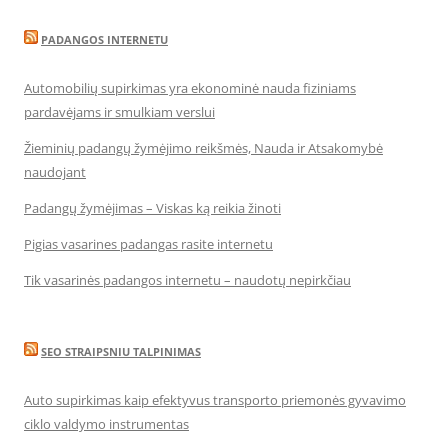
PADANGOS INTERNETU
Automobilių supirkimas yra ekonominė nauda fiziniams
pardavėjams ir smulkiam verslui
Žieminių padangų žymėjimo reikšmės, Nauda ir Atsakomybė
naudojant
Padangų žymėjimas – Viskas ką reikia žinoti
Pigias vasarines padangas rasite internetu
Tik vasarinės padangos internetu – naudotų nepirkčiau
SEO STRAIPSNIU TALPINIMAS
Auto supirkimas kaip efektyvus transporto priemonės gyvavimo
ciklo valdymo instrumentas