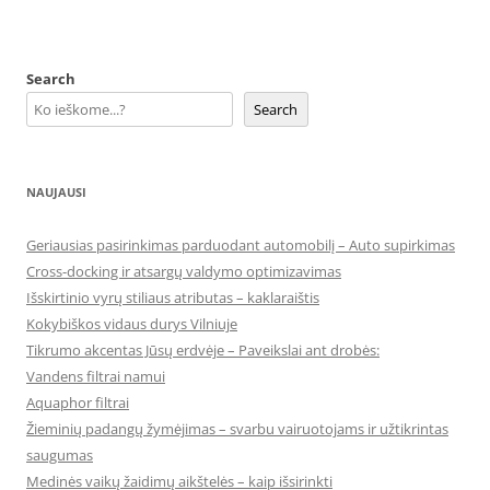
Search
Search
NAUJAUSI
Geriausias pasirinkimas parduodant automobilį – Auto supirkimas
Cross-docking ir atsargų valdymo optimizavimas
Išskirtinio vyrų stiliaus atributas – kaklaraištis
Kokybiškos vidaus durys Vilniuje
Tikrumo akcentas Jūsų erdvėje – Paveikslai ant drobės:
Vandens filtrai namui
Aquaphor filtrai
Žieminių padangų žymėjimas – svarbu vairuotojams ir užtikrintas
saugumas
Medinės vaikų žaidimų aikštelės – kaip išsirinkti