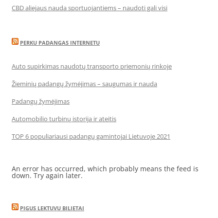
CBD aliejaus nauda sportuojantiems – naudoti gali visi
PERKU PADANGAS INTERNETU
Auto supirkimas naudotų transporto priemonių rinkoje
Žieminių padangų žymėjimas – saugumas ir nauda
Padangų žymėjimas
Automobilio turbinų istorija ir ateitis
TOP 6 populiariausi padangų gamintojai Lietuvoje 2021
An error has occurred, which probably means the feed is
down. Try again later.
PIGUS LEKTUVU BILIETAI