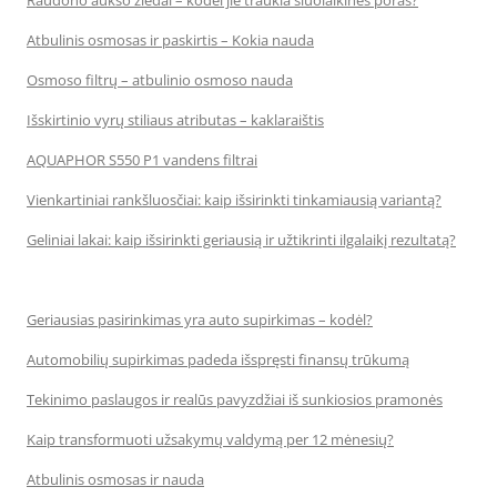
Raudono aukso žiedai – kodėl jie traukia šiuolaikines poras?
Atbulinis osmosas ir paskirtis – Kokia nauda
Osmoso filtrų – atbulinio osmoso nauda
Išskirtinio vyrų stiliaus atributas – kaklaraištis
AQUAPHOR S550 P1 vandens filtrai
Vienkartiniai rankšluosčiai: kaip išsirinkti tinkamiausią variantą?
Geliniai lakai: kaip išsirinkti geriausią ir užtikrinti ilgalaikį rezultatą?
Geriausias pasirinkimas yra auto supirkimas – kodėl?
Automobilių supirkimas padeda išspręsti finansų trūkumą
Tekinimo paslaugos ir realūs pavyzdžiai iš sunkiosios pramonės
Kaip transformuoti užsakymų valdymą per 12 mėnesių?
Atbulinis osmosas ir nauda