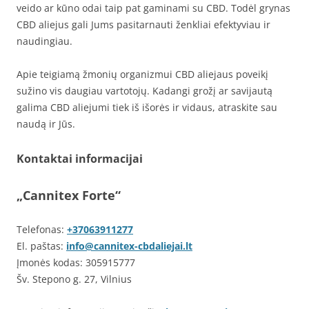
veido ar kūno odai taip pat gaminami su CBD. Todėl grynas
CBD aliejus gali Jums pasitarnauti ženkliai efektyviau ir
naudingiau.
Apie teigiamą žmonių organizmui CBD aliejaus poveikį
sužino vis daugiau vartotojų. Kadangi grožį ar savijautą
galima CBD aliejumi tiek iš išorės ir vidaus, atraskite sau
naudą ir Jūs.
Kontaktai informacijai
„Cannitex Forte“
Telefonas:
+37063911277
El. paštas:
info@cannitex-cbdaliejai.lt
Įmonės kodas: 305915777
Šv. Stepono g. 27, Vilnius