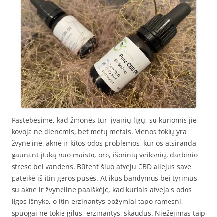
Pastebėsime, kad žmonės turi įvairių ligų, su kuriomis jie
kovoja ne dienomis, bet metų metais. Vienos tokių yra
žvynelinė, aknė ir kitos odos problemos, kurios atsiranda
gaunant įtaką nuo maisto, oro, išorinių veiksnių, darbinio
streso bei vandens. Būtent šiuo atveju CBD aliejus save
pateikė iš itin geros pusės. Atlikus bandymus bei tyrimus
su akne ir žvyneline paaiškėjo, kad kuriais atvejais odos
ligos išnyko, o itin erzinantys požymiai tapo ramesni,
spuogai ne tokie gilūs, erzinantys, skaudūs. Niežėjimas taip