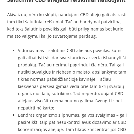
Akivaizdu, nėra ko slėpti, naudojant CBD aliejų gali atsirasti
tam tikri šalutiniai reiškiniai. Tačiau bandymai patvirtina,
kad toks šalutinis poveikis gali būti prilyginamas bet kurio
maisto valgymui kai jo suvartojama perdaug.
Viduriavimas – šalutinis CBD aliejaus poveikis, kuris
gali atbaidyti vis dar svarstančius ar verta išbandyti šį
produktą. Tačiau nerimui pagrindui čia nėra. Tai gali
nutikti suvalgius ir riebesnio maisto, apsilankymo tam
tikras normas pažeidžiančioje kavinėje. Tačiau
kiekvienas persivalgymas veda prie tam tikrų svarbių
organizmo dalių sutrikimo. Tad neperdozuojant CBD
aliejaus viso šito nemalonumo galima išvengti ir net
nepatirti nė karto;
Bendras organizmo silpnumas, galvos svaigimas – gali
pasireikšti taip pat nesukontroliavus dozavimo ar CBD
koncentracijos aliejuje. Tam tikros koncentracijos CBD