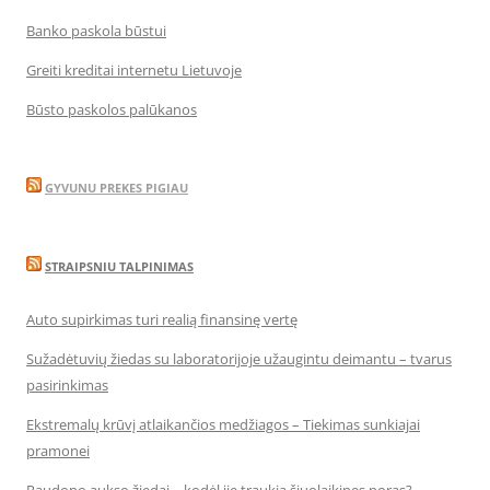
Banko paskola būstui
Greiti kreditai internetu Lietuvoje
Būsto paskolos palūkanos
GYVUNU PREKES PIGIAU
STRAIPSNIU TALPINIMAS
Auto supirkimas turi realią finansinę vertę
Sužadėtuvių žiedas su laboratorijoje užaugintu deimantu – tvarus
pasirinkimas
Ekstremalų krūvį atlaikančios medžiagos – Tiekimas sunkiajai
pramonei