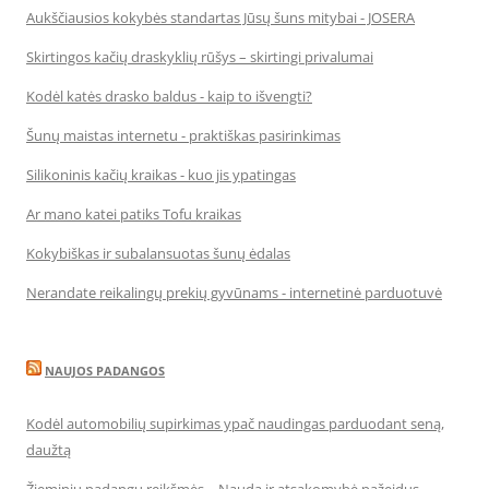
Aukščiausios kokybės standartas Jūsų šuns mitybai - JOSERA
Skirtingos kačių draskyklių rūšys – skirtingi privalumai
Kodėl katės drasko baldus - kaip to išvengti?
Šunų maistas internetu - praktiškas pasirinkimas
Silikoninis kačių kraikas - kuo jis ypatingas
Ar mano katei patiks Tofu kraikas
Kokybiškas ir subalansuotas šunų ėdalas
Nerandate reikalingų prekių gyvūnams - internetinė parduotuvė
NAUJOS PADANGOS
Kodėl automobilių supirkimas ypač naudingas parduodant seną,
daužtą