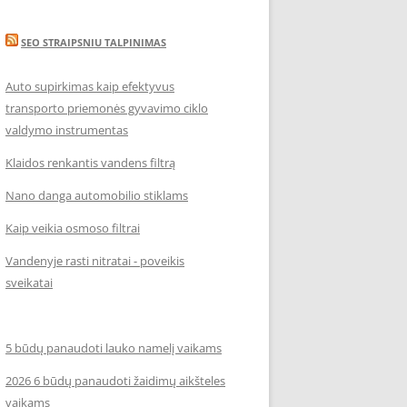
SEO STRAIPSNIU TALPINIMAS
Auto supirkimas kaip efektyvus
transporto priemonės gyvavimo ciklo
valdymo instrumentas
Klaidos renkantis vandens filtrą
Nano danga automobilio stiklams
Kaip veikia osmoso filtrai
Vandenyje rasti nitratai - poveikis
sveikatai
5 būdų panaudoti lauko namelį vaikams
2026 6 būdų panaudoti žaidimų aikšteles
vaikams