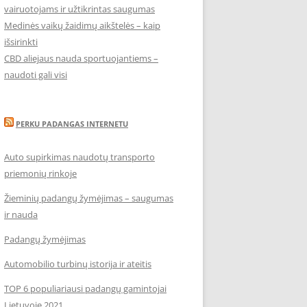
vairuotojams ir užtikrintas saugumas
Medinės vaikų žaidimų aikštelės – kaip
išsirinkti
CBD aliejaus nauda sportuojantiems –
naudoti gali visi
PERKU PADANGAS INTERNETU
Auto supirkimas naudotų transporto
priemonių rinkoje
Žieminių padangų žymėjimas – saugumas
ir nauda
Padangų žymėjimas
Automobilio turbinų istorija ir ateitis
TOP 6 populiariausi padangų gamintojai
Lietuvoje 2021