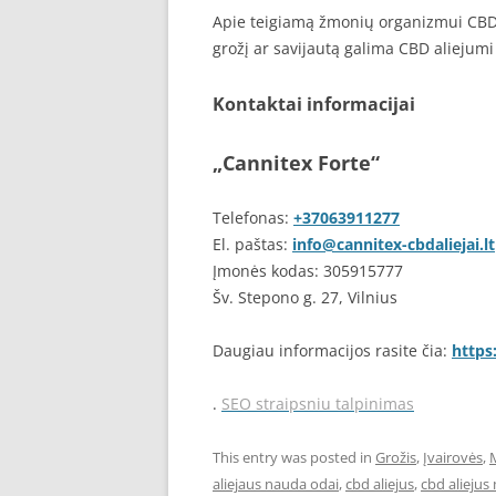
Apie teigiamą žmonių organizmui CBD a
grožį ar savijautą galima CBD aliejumi t
Kontaktai informacijai
„Cannitex Forte“
Telefonas:
+37063911277
El. paštas:
info@cannitex-cbdaliejai.lt
Įmonės kodas: 305915777
Šv. Stepono g. 27, Vilnius
Daugiau informacijos rasite čia:
https:
.
SEO straipsniu talpinimas
This entry was posted in
Grožis
,
Įvairovės
,
aliejaus nauda odai
,
cbd aliejus
,
cbd aliejus