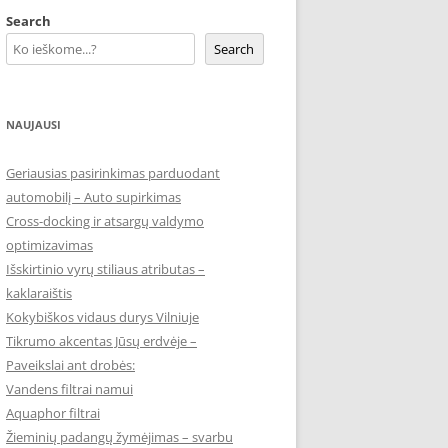
Search
Search
NAUJAUSI
Geriausias pasirinkimas parduodant
automobilį – Auto supirkimas
Cross-docking ir atsargų valdymo
optimizavimas
Išskirtinio vyrų stiliaus atributas –
kaklaraištis
Kokybiškos vidaus durys Vilniuje
Tikrumo akcentas Jūsų erdvėje –
Paveikslai ant drobės:
Vandens filtrai namui
Aquaphor filtrai
Žieminių padangų žymėjimas – svarbu