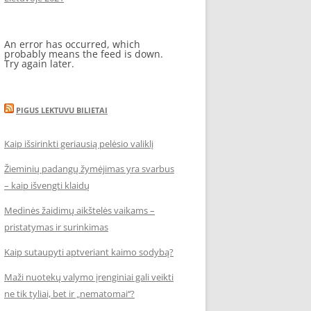
An error has occurred, which
probably means the feed is down.
Try again later.
PIGUS LEKTUVU BILIETAI
Kaip išsirinkti geriausią pelėsio valiklį
Žieminių padangų žymėjimas yra svarbus
– kaip išvengti klaidų
Medinės žaidimų aikštelės vaikams –
pristatymas ir surinkimas
Kaip sutaupyti aptveriant kaimo sodybą?
Maži nuotekų valymo įrenginiai gali veikti
ne tik tyliai, bet ir „nematomai‘‘?