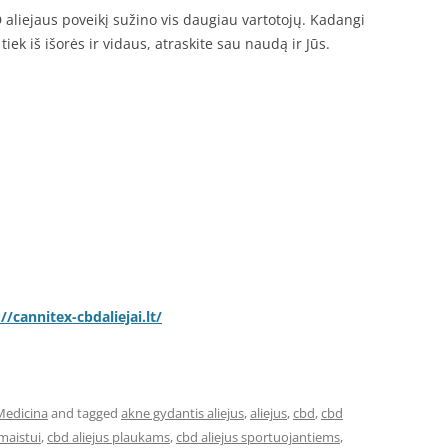
liejaus poveikį sužino vis daugiau vartotojų. Kadangi
iek iš išorės ir vidaus, atraskite sau naudą ir Jūs.
//cannitex-cbdaliejai.lt/
Medicina
and tagged
akne gydantis aliejus
,
aliejus
,
cbd
,
cbd
 maistui
,
cbd aliejus plaukams
,
cbd aliejus sportuojantiems
,