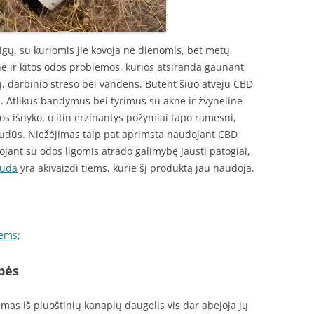
igų, su kuriomis jie kovoja ne dienomis, bet metų
nė ir kitos odos problemos, kurios atsiranda gaunant
ių, darbinio streso bei vandens. Būtent šiuo atveju CBD
ės. Atlikus bandymus bei tyrimus su akne ir žvyneline
gos išnyko, o itin erzinantys požymiai tapo ramesni,
kaudūs. Niežėjimas taip pat aprimsta naudojant CBD
vojant su odos ligomis atrado galimybę jausti patogiai,
auda
yra akivaizdi tiems, kurie šį produktą jau naudoja.
iems
;
bės
mas iš pluoštinių kanapių daugelis vis dar abejoja jų