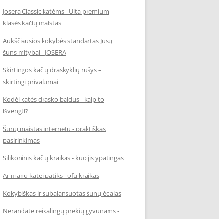
Josera Classic katėms - Ulta premium
klasės kačių maistas
Aukščiausios kokybės standartas Jūsų
šuns mitybai - JOSERA
Skirtingos kačių draskyklių rūšys –
skirtingi privalumai
Kodėl katės drasko baldus - kaip to
išvengti?
Šunų maistas internetu - praktiškas
pasirinkimas
Silikoninis kačių kraikas - kuo jis ypatingas
Ar mano katei patiks Tofu kraikas
Kokybiškas ir subalansuotas šunų ėdalas
Nerandate reikalingų prekių gyvūnams -