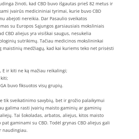
dinga žinoti, kad CBD buvo išgautas prieš 82 metus ir
ekami įvairūs medicininiai tyrimai, kurie buvo CBD
u abejoti nereikia. Dar Pasaulio sveikatos
mas su Europos Sąjungos garsiausiais moksliniais
kad CBD aliejus yra visiškai saugus, nesukelia
ologinių sutrikimų. Tačiau medicinos mokslininkai
g maistinių medžiagų, kad kai kuriems teko net prisėsti
 E ir kiti ne ką mažiau reikalingi;
kiti;
GA buvo fiksuotos visų grupių.
e tik sveikatinimo savybių, bet ir grožio palaikymui
u galima rasti įvairių maisto gaminių ar gaminių
iejų. Tai šokoladas, arbatos, aliejus, kitos maisto
ip pat gaminami su CBD. Todėl grynas CBD aliejus gali
ir naudingiau.