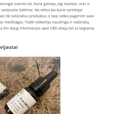
isingai svarsto tie, kurie galvoja, jog maistas, oras ir
vijautos šaltiniai. Ne veltui kai kurie vartotojai
si tik natūralius produktus ir taip siekia pagerinti savo
as medžiagas. Todėl ieškantys naudingų ir natūralių
 itin daug informacijos apie CBD aliejų bei jo teigiamą
vijautai