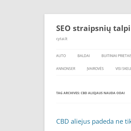
Skip
to
content
SEO straipsnių talp
cytai.lt
AUTO
BALDAI
BUITINIAI PRIETAI
PADANGOS
ANNONSER
ĮVAIROVĖS
VISI SKE
TAG ARCHIVES:
CBD ALIEJAUS NAUDA ODAI
CBD aliejus padeda ne tik