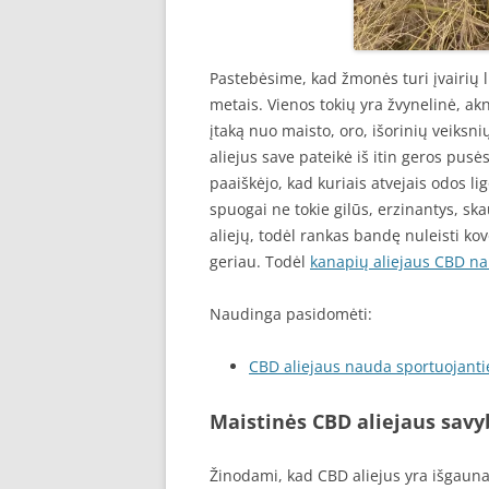
Pastebėsime, kad žmonės turi įvairių l
metais. Vienos tokių yra žvynelinė, ak
įtaką nuo maisto, oro, išorinių veiksn
aliejus save pateikė iš itin geros pus
paaiškėjo, kad kuriais atvejais odos li
spuogai ne tokie gilūs, erzinantys, s
aliejų, todėl rankas bandę nuleisti ko
geriau. Todėl
kanapių aliejaus CBD n
Naudinga pasidomėti:
CBD aliejaus nauda sportuojant
Maistinės CBD aliejaus savy
Žinodami, kad CBD aliejus yra išgauna