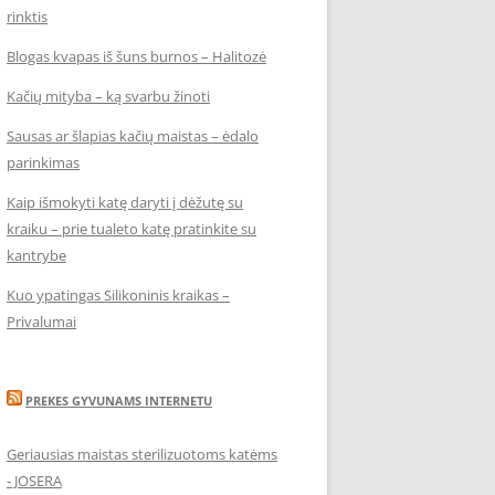
rinktis
Blogas kvapas iš šuns burnos – Halitozė
Kačių mityba – ką svarbu žinoti
Sausas ar šlapias kačių maistas – ėdalo
parinkimas
Kaip išmokyti katę daryti į dėžutę su
kraiku – prie tualeto katę pratinkite su
kantrybe
Kuo ypatingas Silikoninis kraikas –
Privalumai
PREKES GYVUNAMS INTERNETU
Geriausias maistas sterilizuotoms katėms
- JOSERA