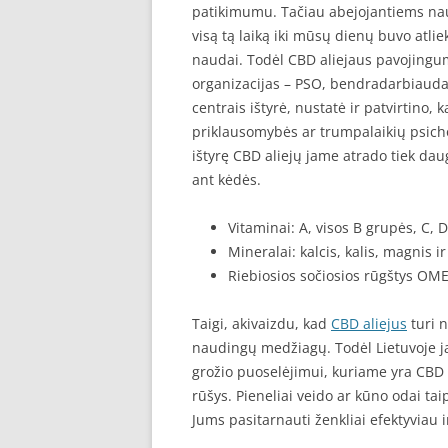
patikimumu. Tačiau abejojantiems nau
visą tą laiką iki mūsų dienų buvo atli
naudai. Todėl CBD aliejaus pavojingum
organizacijas – PSO, bendradarbiauda
centrais ištyrė, nustatė ir patvirtino, 
priklausomybės ar trumpalaikių psich
ištyrę CBD aliejų jame atrado tiek dau
ant kėdės.
Vitaminai: A, visos B grupės, C, D,
Mineralai: kalcis, kalis, magnis ir 
Riebiosios sočiosios rūgštys OME
Taigi, akivaizdu, kad
CBD aliejus
turi n
naudingų medžiagų. Todėl Lietuvoje ja
grožio puoselėjimui, kuriame yra CBD al
rūšys. Pieneliai veido ar kūno odai ta
Jums pasitarnauti ženkliai efektyviau 