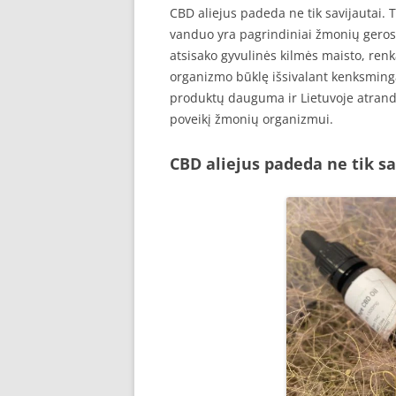
CBD aliejus padeda ne tik savijautai. Te
vanduo yra pagrindiniai žmonių geros sa
atsisako gyvulinės kilmės maisto, renka
organizmo būklę išsivalant kenksming
produktų dauguma ir Lietuvoje atranda
poveikį žmonių organizmui.
CBD aliejus padeda ne tik sa