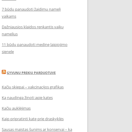
7 būdų panaudoti žaidimų namelį
vaikams
Dažniausios klaidos renkantis vaikų
namelius
11 būdų panaudoti medinę laipiojimo
sienelę
GYVUNU PREKIU PARDUOTUVE
Kačių skiepai – vakcinacijos grafikas
Ką naudinga žinoti apie kates
Kačių auklėjimas
Kaip pripratinti katę prie draskyklės
Sausas maistas šunims ar konservai – ką