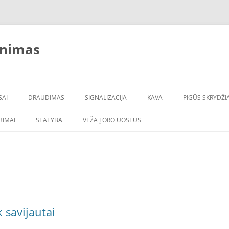
inimas
SAI
DRAUDIMAS
SIGNALIZACIJA
KAVA
PIGŪS SKRYDŽIA
LBIMAI
STATYBA
VEŽA Į ORO UOSTUS
 savijautai