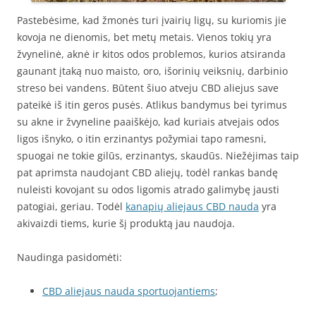
Pastebėsime, kad žmonės turi įvairių ligų, su kuriomis jie
kovoja ne dienomis, bet metų metais. Vienos tokių yra
žvynelinė, aknė ir kitos odos problemos, kurios atsiranda
gaunant įtaką nuo maisto, oro, išorinių veiksnių, darbinio
streso bei vandens. Būtent šiuo atveju CBD aliejus save
pateikė iš itin geros pusės. Atlikus bandymus bei tyrimus
su akne ir žvyneline paaiškėjo, kad kuriais atvejais odos
ligos išnyko, o itin erzinantys požymiai tapo ramesni,
spuogai ne tokie gilūs, erzinantys, skaudūs. Niežėjimas taip
pat aprimsta naudojant CBD aliejų, todėl rankas bandę
nuleisti kovojant su odos ligomis atrado galimybę jausti
patogiai, geriau. Todėl
kanapių aliejaus CBD nauda
yra
akivaizdi tiems, kurie šį produktą jau naudoja.
Naudinga pasidomėti:
CBD aliejaus nauda sportuojantiems
;