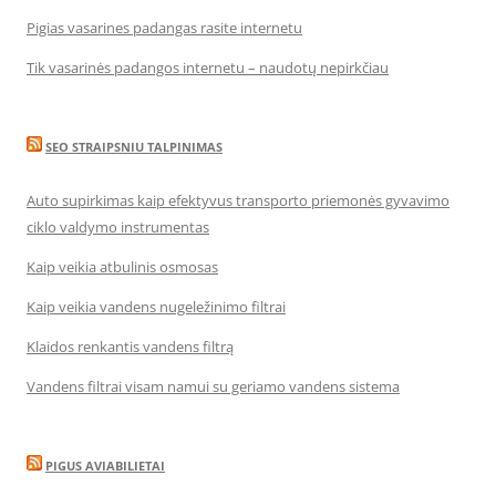
Pigias vasarines padangas rasite internetu
Tik vasarinės padangos internetu – naudotų nepirkčiau
SEO STRAIPSNIU TALPINIMAS
Auto supirkimas kaip efektyvus transporto priemonės gyvavimo
ciklo valdymo instrumentas
Kaip veikia atbulinis osmosas
Kaip veikia vandens nugeležinimo filtrai
Klaidos renkantis vandens filtrą
Vandens filtrai visam namui su geriamo vandens sistema
PIGUS AVIABILIETAI