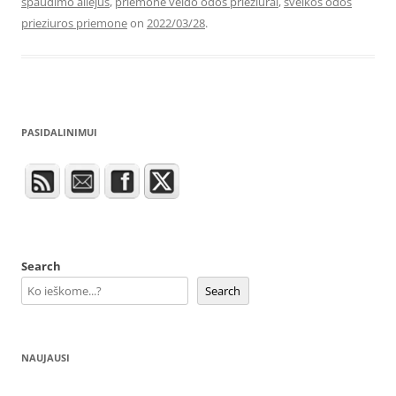
spaudimo aliejus
,
priemone veido odos prieziurai
,
sveikos odos
prieziuros priemone
on
2022/03/28
.
PASIDALINIMUI
Search
Search
NAUJAUSI