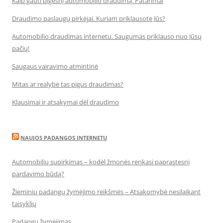
Kaip gauti pigesnį automobilio draudimą. Patarimai
Draudimo paslaugų pirkėjai. Kuriam priklausote Jūs?
Automobilio draudimas internetu. Saugumas priklauso nuo Jūsų
pačių!
Saugaus vairavimo atmintinė
Mitas ar realybė tas pigus draudimas?
Klausimai ir atsakymai dėl draudimo
NAUJOS PADANGOS INTERNETU
Automobilių supirkimas – kodėl žmonės renkasi paprastesnį
pardavimo būdą?
Žieminių padangų žymėjimo reikšmės – Atsakomybė nesilaikant
taisyklių
Padangų žymėjimas