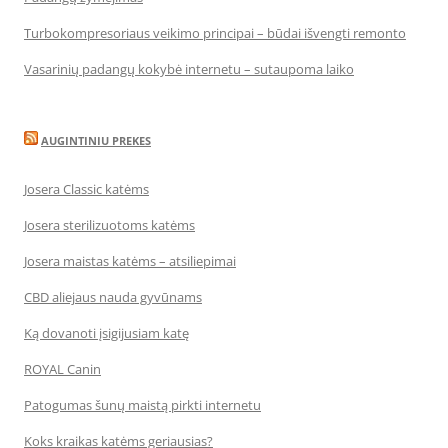
Turbokompresoriaus veikimo principai – būdai išvengti remonto
Vasarinių padangų kokybė internetu – sutaupoma laiko
AUGINTINIU PREKES
Josera Classic katėms
Josera sterilizuotoms katėms
Josera maistas katėms – atsiliepimai
CBD aliejaus nauda gyvūnams
Ką dovanoti įsigijusiam katę
ROYAL Canin
Patogumas šunų maistą pirkti internetu
Koks kraikas katėms geriausias?