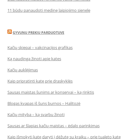
11 būdų panaudoti medinę laipiojimo sienelę
GYVUNU PREKIU PARDUOTUVE
Kačių skiepai – vakcinacijos grafikas
Ką naudinga žinoti apie kates
Kačių auklėjimas
Kaip pripratinti katę prie draskyklės
Sausas maistas šunims ar konservai – ką rinktis
Blogas kvapas iš šuns burnos – Halitozė
Kačių mityba – ką svarbu žinoti
Sausas ar šlapias kačių maistas – ėdalo parinkimas
Kaip išmokyti katę daryti į dėžutę su kraiku – prie tualeto katę