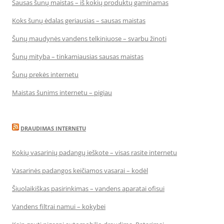
Sausas šunų maistas – iš kokių produktų gaminamas
Koks šunų ėdalas geriausias – sausas maistas
Šunų maudynės vandens telkiniuose – svarbu žinoti
Šunų mityba – tinkamiausias sausas maistas
Šunų prekės internetu
Maistas šunims internetu – pigiau
DRAUDIMAS INTERNETU
Kokių vasarinių padangų ieškote – visas rasite internetu
Vasarinės padangos keičiamos vasarai – kodėl
Šiuolaikiškas pasirinkimas – vandens aparatai ofisui
Vandens filtrai namui – kokybei