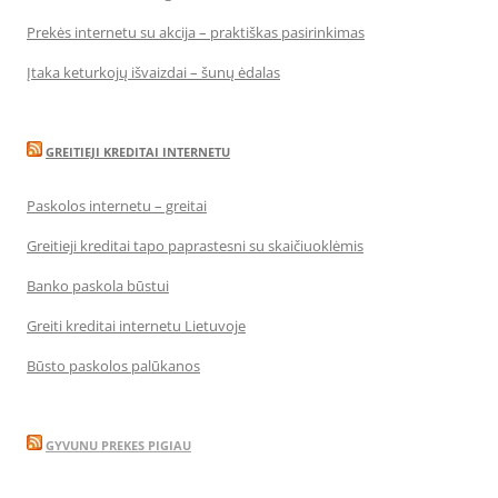
Prekės internetu su akcija – praktiškas pasirinkimas
Įtaka keturkojų išvaizdai – šunų ėdalas
GREITIEJI KREDITAI INTERNETU
Paskolos internetu – greitai
Greitieji kreditai tapo paprastesni su skaičiuoklėmis
Banko paskola būstui
Greiti kreditai internetu Lietuvoje
Būsto paskolos palūkanos
GYVUNU PREKES PIGIAU