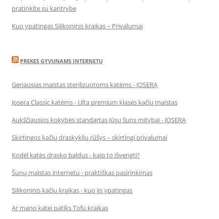
pratinkite su kantrybe
Kuo ypatingas Silikoninis kraikas – Privalumai
PREKES GYVUNAMS INTERNETU
Geriausias maistas sterilizuotoms katėms - JOSERA
Josera Classic katėms - Ulta premium klasės kačių maistas
Aukščiausios kokybės standartas Jūsų šuns mitybai - JOSERA
Skirtingos kačių draskyklių rūšys – skirtingi privalumai
Kodėl katės drasko baldus - kaip to išvengti?
Šunų maistas internetu - praktiškas pasirinkimas
Silikoninis kačių kraikas - kuo jis ypatingas
Ar mano katei patiks Tofu kraikas