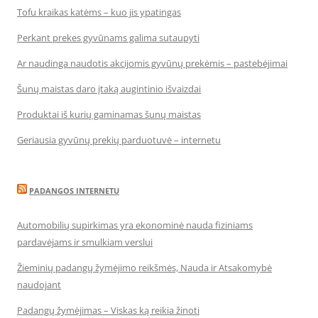
Tofu kraikas katėms – kuo jis ypatingas
Perkant prekes gyvūnams galima sutaupyti
Ar naudinga naudotis akcijomis gyvūnų prekėmis – pastebėjimai
Šunų maistas daro įtaką augintinio išvaizdai
Produktai iš kurių gaminamas šunų maistas
Geriausia gyvūnų prekių parduotuvė – internetu
PADANGOS INTERNETU
Automobilių supirkimas yra ekonominė nauda fiziniams
pardavėjams ir smulkiam verslui
Žieminių padangų žymėjimo reikšmės, Nauda ir Atsakomybė
naudojant
Padangų žymėjimas – Viskas ką reikia žinoti