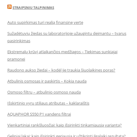
STRAIPSNIU TALPINIMAS
Auto supirkimas turi realią finansinę vertę
Sužadėtuvių žiedas su laboratorijoje užaugintu deimantu – tvarus
pasirinkimas
Ekstremalų krūvį atlaikančios medžiagos – Tiekimas sunkiajai
pramonei
Raudono aukso žiedai – kodėl jie traukia šiuolaikines poras?
Atbulinis osmosas ir paskirtis – Kokia nauda
Osmoso filtrų – atbulinio osmoso nauda
Išskirtinio vyrų stiliaus atributas – kaklaraištis
AQUAPHOR S550 P1 vandens filtrai
Vienkartiniai rankšluosčiai: kaip išsirinkti tinkamiausią variantą?
Geliniai lakai: kaip išsirinkti geriausią ir užtikrinti ilgalaikį rezultatą?