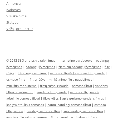
Annonser
Įvairovės
Visi skelbimai
Statyba
Veža į oro uostus
© 2013
SEO straipsniu talpinimas
|
internetine parduotuve
|
padangų
žymėjimas
|
padangų žymėjimas
|
žieminių padangų žymėjimas
|
filtrų
rūšys
|
filtrai nugeležinimui
|
osmoso filtrai> |
osmoso filtrų nauda
|
osmoso filtrai
|
filtrų rūšys
|
minkštinimo filtrų naudojimas
|
minkštinimo sistema
|
filtrų rūšys ir nauda
|
osmoso filtrai
|
vandens
filtrai nukalkinimui
|
vandens filtrų nauda
|
osmoso filtrų nauda
|
atbulinio osmoso filtrai
|
filtrų rūšys
|
apie geriamo vandens filtrus
|
kas yra atbulinis osmosas
|
namui naudingi osmoso filtrai
|
osmoso
filtrų nauda
|
naudingi osmoso filtrai
|
kuo naudingi osmoso filtrai
|
vandens filtravimo sistemos
|
filtrų namui pasirinkimas
|
filtrai