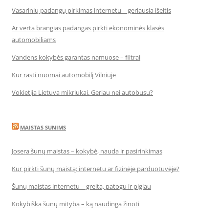
Vasarinių padangų pirkimas internetu – geriausia išeitis
Ar verta brangias padangas pirkti ekonominės klasės
automobiliams
Vandens kokybės garantas namuose – filtrai
Kur rasti nuomai automobilį Vilniuje
Vokietija Lietuva mikriukai. Geriau nei autobusu?
MAISTAS SUNIMS
Josera šunų maistas – kokybė, nauda ir pasirinkimas
Kur pirkti šunų maistą: internetu ar fizinėje parduotuvėje?
Šunų maistas internetu – greita, patogu ir pigiau
Kokybiška šunų mityba – ką naudinga žinoti