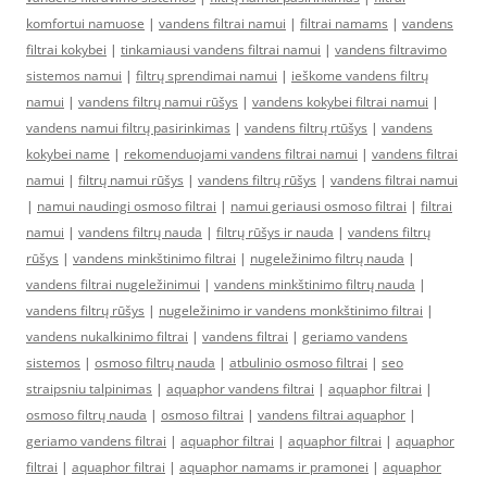
komfortui namuose
|
vandens filtrai namui
|
filtrai namams
|
vandens
filtrai kokybei
|
tinkamiausi vandens filtrai namui
|
vandens filtravimo
sistemos namui
|
filtrų sprendimai namui
|
ieškome vandens filtrų
namui
|
vandens filtrų namui rūšys
|
vandens kokybei filtrai namui
|
vandens namui filtrų pasirinkimas
|
vandens filtrų rtūšys
|
vandens
kokybei name
|
rekomenduojami vandens filtrai namui
|
vandens filtrai
namui
|
filtrų namui rūšys
|
vandens filtrų rūšys
|
vandens filtrai namui
|
namui naudingi osmoso filtrai
|
namui geriausi osmoso filtrai
|
filtrai
namui
|
vandens filtrų nauda
|
filtrų rūšys ir nauda
|
vandens filtrų
rūšys
|
vandens minkštinimo filtrai
|
nugeležinimo filtrų nauda
|
vandens filtrai nugeležinimui
|
vandens minkštinimo filtrų nauda
|
vandens filtrų rūšys
|
nugeležinimo ir vandens monkštinimo filtrai
|
vandens nukalkinimo filtrai
|
vandens filtrai
|
geriamo vandens
sistemos
|
osmoso filtrų nauda
|
atbulinio osmoso filtrai
|
seo
straipsniu talpinimas
|
aquaphor vandens filtrai
|
aquaphor filtrai
|
osmoso filtrų nauda
|
osmoso filtrai
|
vandens filtrai aquaphor
|
geriamo vandens filtrai
|
aquaphor filtrai
|
aquaphor filtrai
|
aquaphor
filtrai
|
aquaphor filtrai
|
aquaphor namams ir pramonei
|
aquaphor