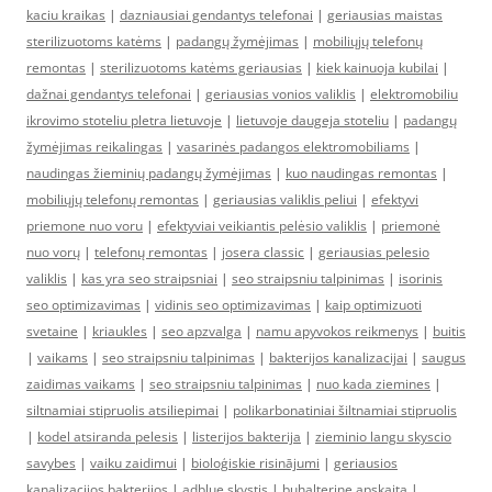
kaciu kraikas
|
dazniausiai gendantys telefonai
|
geriausias maistas
sterilizuotoms katėms
|
padangų žymėjimas
|
mobiliųjų telefonų
remontas
|
sterilizuotoms katėms geriausias
|
kiek kainuoja kubilai
|
dažnai gendantys telefonai
|
geriausias vonios valiklis
|
elektromobiliu
ikrovimo stoteliu pletra lietuvoje
|
lietuvoje daugeja stoteliu
|
padangų
žymėjimas reikalingas
|
vasarinės padangos elektromobiliams
|
naudingas žieminių padangų žymėjimas
|
kuo naudingas remontas
|
mobiliųjų telefonų remontas
|
geriausias valiklis peliui
|
efektyvi
priemone nuo voru
|
efektyviai veikiantis pelėsio valiklis
|
priemonė
nuo vorų
|
telefonų remontas
|
josera classic
|
geriausias pelesio
valiklis
|
kas yra seo straipsniai
|
seo straipsniu talpinimas
|
isorinis
seo optimizavimas
|
vidinis seo optimizavimas
|
kaip optimizuoti
svetaine
|
kriaukles
|
seo apzvalga
|
namu apyvokos reikmenys
|
buitis
|
vaikams
|
seo straipsniu talpinimas
|
bakterijos kanalizacijai
|
saugus
zaidimas vaikams
|
seo straipsniu talpinimas
|
nuo kada ziemines
|
siltnamiai stipruolis atsiliepimai
|
polikarbonatiniai šiltnamiai stipruolis
|
kodel atsiranda pelesis
|
listerijos bakterija
|
zieminio langu skyscio
savybes
|
vaiku zaidimui
|
bioloģiskie risinājumi
|
geriausios
kanalizacijos bakterijos
|
adblue skystis
|
buhalterine apskaita
|