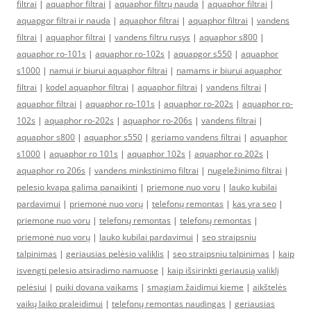
filtrai
|
aquaphor filtrai
|
aquaphor filtrų nauda
|
aquaphor filtrai
|
aquapgor filtrai ir nauda
|
aquaphor filtrai
|
aquaphor filtrai
|
vandens
filtrai
|
aquaphor filtrai
|
vandens filtru rusys
|
aquaphor s800
|
aquaphor ro-101s
|
aquaphor ro-102s
|
aquapgor s550
|
aquaphor
s1000
|
namui ir biurui aquaphor filtrai
|
namams ir biurui aquaphor
filtrai
|
kodel aquaphor filtrai
|
aquaphor filtrai
|
vandens filtrai
|
aquaphor filtrai
|
aquaphor ro-101s
|
aquaphor ro-202s
|
aquaphor ro-
102s
|
aquaphor ro-202s
|
aquaphor ro-206s
|
vandens filtrai
|
aquaphor s800
|
aquaphor s550
|
geriamo vandens filtrai
|
aquaphor
s1000
|
aquaphor ro 101s
|
aquaphor 102s
|
aquaphor ro 202s
|
aquaphor ro 206s
|
vandens minkstinimo filtrai
|
nugeležinimo filtrai
|
pelesio kvapa galima panaikinti
|
priemone nuo voru
|
lauko kubilai
pardavimui
|
priemonė nuo vorų
|
telefonų remontas
|
kas yra seo
|
priemone nuo voru
|
telefonų remontas
|
telefonų remontas
|
priemonė nuo vorų
|
lauko kubilai pardavimui
|
seo straipsniu
talpinimas
|
geriausias pelėsio valiklis
|
seo straipsniu talpinimas
|
kaip
isvengti pelesio atsiradimo namuose
|
kaip išsirinkti geriausią valiklį
pelėsiui
|
puiki dovana vaikams
|
smagiam žaidimui kieme
|
aikštelės
vaikų laiko praleidimui
|
telefonų remontas naudingas
|
geriausias