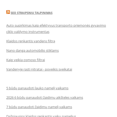
SEO STRAIPSNIU TALPINIMAS
Auto supirkimas kaip efektyvus transporto priemonės gyvavimo
ciklo valdymo instrumentas
Klaidos renkantis vandens filtrą
Nano danga automobilio stiklams
Kaip veikia osmoso filtrai
Vandenyje rasti nitratai - poveikis sveikatai
5 būdų panaudoti lauko namelį vaikams
2026 6 būdų panaudoti žaidimų aikšteles vaikams
7 būdų panaudoti žaidimų namelį vaikams
Dažniausios klaidos renkantis vaikų namelius