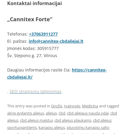
Kontaktai informacijai
„Cannitex Forte“
Telefonas:
+37063911277
El. paštas:
info@cannitex-cbdaliejai.lt
Įmonės kodas: 305915777
Šv. Stepono g. 27, Vilnius
Daugiau informacijos rasite čia:
https://cannitex-
cbdaliejai.lt/
.
SEO straipsniu talpinimas
This entry was posted in
Grožis
,
Įvairovės
,
Medicina
and tagged
akne gydantis aliejus
,
aliejus
,
cbd
,
cbd aliejaus nauda odai
,
cbd
aliejus
,
cbd aliejus maistui
,
cbd aliejus plaukams
,
cbd aliejus
sportuojantiems
,
kanapiu aliejus
,
pluostiniu kanapiu salto