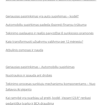
Geriausias pasirinkimas yra auto supirkimas – kodėl?
Automobilių supirkimas padeda išspręsti finansų trūkumą
Tekinimo paslaugos ir realūs pavyzdžiai iš sunkiosios pramonės
Kaip transformuoti užsakymų valdymą per 12 mėnesių?
Atbulinis osmosas ir nauda
Geriausias pasirinkimas – Automobilių supirkimas
Nuotraukos ir spauda ant drobės
Tekinimo procesas sunkiųjų mechanizmų komponentams – Nuo
žaliavos iki giganto
Kai ramybė yra svarbiau už greitį, kodėl „Vezam123.lt“ renkasi
pedantišką tvarką ir BCA draudimą