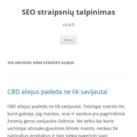
Skip
to
SEO straipsnių talpinimas
content
cytai.lt
Menu
TAG ARCHIVES:
AKNE GYDANTIS ALIEJUS
CBD aliejus padeda ne tik savijautai
CBD aliejus padeda ne tik savijautai. Teisingai svarsto tie,
kurie galvoja, jog maistas, oras ir vanduo yra pagrindiniai
žmonių geros savijautos šaltiniai. Ne veltui kai kurie
vartotojai atsisako gyvulinės kilmės maisto, renkasi tik
natūralius produktus ir taip siekia pagerinti savo