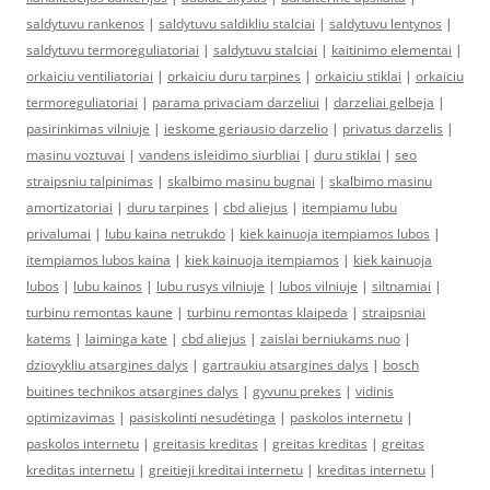
saldytuvu rankenos
|
saldytuvu saldikliu stalciai
|
saldytuvu lentynos
|
saldytuvu termoreguliatoriai
|
saldytuvu stalciai
|
kaitinimo elementai
|
orkaiciu ventiliatoriai
|
orkaiciu duru tarpines
|
orkaiciu stiklai
|
orkaiciu
termoreguliatoriai
|
parama privaciam darzeliui
|
darzeliai gelbeja
|
pasirinkimas vilniuje
|
ieskome geriausio darzelio
|
privatus darzelis
|
masinu voztuvai
|
vandens isleidimo siurbliai
|
duru stiklai
|
seo
straipsniu talpinimas
|
skalbimo masinu bugnai
|
skalbimo masinu
amortizatoriai
|
duru tarpines
|
cbd aliejus
|
itempiamu lubu
privalumai
|
lubu kaina netrukdo
|
kiek kainuoja itempiamos lubos
|
itempiamos lubos kaina
|
kiek kainuoja itempiamos
|
kiek kainuoja
lubos
|
lubu kainos
|
lubu rusys vilniuje
|
lubos vilniuje
|
siltnamiai
|
turbinu remontas kaune
|
turbinu remontas klaipeda
|
straipsniai
katems
|
laiminga kate
|
cbd aliejus
|
zaislai berniukams nuo
|
dziovykliu atsargines dalys
|
gartraukiu atsargines dalys
|
bosch
buitines technikos atsargines dalys
|
gyvunu prekes
|
vidinis
optimizavimas
|
pasiskolinti nesudėtinga
|
paskolos internetu
|
paskolos internetu
|
greitasis kreditas
|
greitas kreditas
|
greitas
kreditas internetu
|
greitieji kreditai internetu
|
kreditas internetu
|