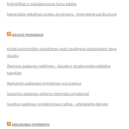
Kokybiškas ir subalansuotas šunų ėdalas
Nerandate reikalingų prekių gyvūnams - internetinė parduotuvė
NAUJOS PADANGOS
Kodėl automobilių supirkimas ypač naudingas parduodant seną,
daužtą
Žieminių padangų reikšmės – Nauda ir atsakomybė pažeidus
taisykles
Renkantis padangas žymėjimas yra svarbus
Vasarinių padangų pirkimo internetu privalumai
Svarbus padangų protektoriaus raštas – atkreipkite dėmesį
DRAUDIMAS INTERNETU