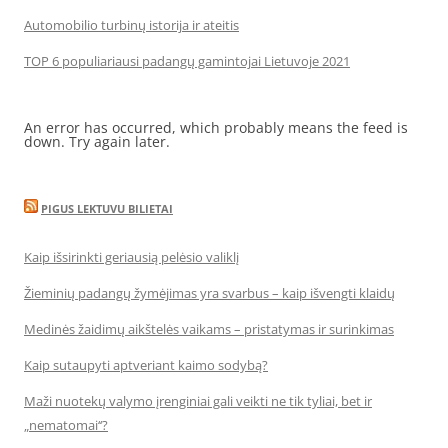
Automobilio turbinų istorija ir ateitis
TOP 6 populiariausi padangų gamintojai Lietuvoje 2021
An error has occurred, which probably means the feed is
down. Try again later.
PIGUS LEKTUVU BILIETAI
Kaip išsirinkti geriausią pelėsio valiklį
Žieminių padangų žymėjimas yra svarbus – kaip išvengti klaidų
Medinės žaidimų aikštelės vaikams – pristatymas ir surinkimas
Kaip sutaupyti aptveriant kaimo sodybą?
Maži nuotekų valymo įrenginiai gali veikti ne tik tyliai, bet ir
„nematomai‘‘?