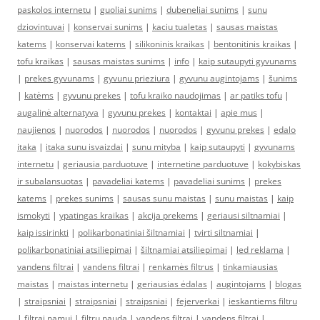
paskolos internetu
|
guoliai sunims
|
dubeneliai sunims
|
sunu
dziovintuvai
|
konservai sunims
|
kaciu tualetas
|
sausas maistas
katems
|
konservai katems
|
silikoninis kraikas
|
bentonitinis kraikas
|
tofu kraikas
|
sausas maistas sunims
|
info
|
kaip sutaupyti gyvunams
|
prekes gyvunams
|
gyvunu prieziura
|
gyvunu augintojams
|
šunims
|
katėms
|
gyvunu prekes
|
tofu kraiko naudojimas
|
ar patiks tofu
|
augalinė alternatyva
|
gyvunu prekes
|
kontaktai
|
apie mus
|
naujienos
|
nuorodos
|
nuorodos
|
nuorodos
|
gyvunu prekes
|
edalo
itaka
|
itaka sunu isvaizdai
|
sunu mityba
|
kaip sutaupyti
|
gyvunams
internetu
|
geriausia parduotuve
|
internetine parduotuve
|
kokybiskas
ir subalansuotas
|
pavadeliai katems
|
pavadeliai sunims
|
prekes
katems
|
prekes sunims
|
sausas sunu maistas
|
sunu maistas
|
kaip
ismokyti
|
ypatingas kraikas
|
akcija prekems
|
geriausi siltnamiai
|
kaip issirinkti
|
polikarbonatiniai šiltnamiai
|
tvirti siltnamiai
|
polikarbonatiniai atsiliepimai
|
šiltnamiai atsiliepimai
|
led reklama
|
vandens filtrai
|
vandens filtrai
|
renkamės filtrus
|
tinkamiausias
maistas
|
maistas internetu
|
geriausias ėdalas
|
augintojams
|
blogas
|
straipsniai
|
straipsniai
|
straipsniai
|
fejerverkai
|
ieskantiems filtru
|
filtrai namui
|
filtru nauda
|
vandens filtrai
|
vandens filtrai
|