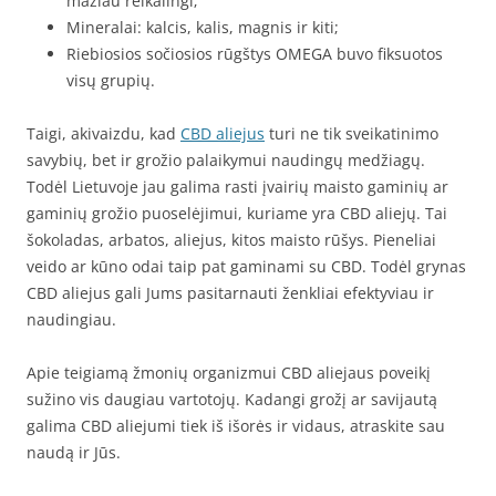
mažiau reikalingi;
Mineralai: kalcis, kalis, magnis ir kiti;
Riebiosios sočiosios rūgštys OMEGA buvo fiksuotos
visų grupių.
Taigi, akivaizdu, kad
CBD aliejus
turi ne tik sveikatinimo
savybių, bet ir grožio palaikymui naudingų medžiagų.
Todėl Lietuvoje jau galima rasti įvairių maisto gaminių ar
gaminių grožio puoselėjimui, kuriame yra CBD aliejų. Tai
šokoladas, arbatos, aliejus, kitos maisto rūšys. Pieneliai
veido ar kūno odai taip pat gaminami su CBD. Todėl grynas
CBD aliejus gali Jums pasitarnauti ženkliai efektyviau ir
naudingiau.
Apie teigiamą žmonių organizmui CBD aliejaus poveikį
sužino vis daugiau vartotojų. Kadangi grožį ar savijautą
galima CBD aliejumi tiek iš išorės ir vidaus, atraskite sau
naudą ir Jūs.