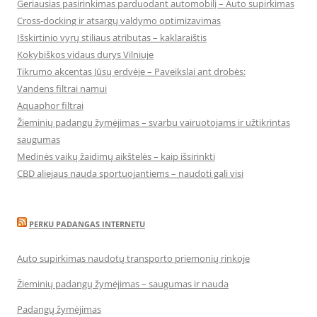
Geriausias pasirinkimas parduodant automobilį – Auto supirkimas
Cross-docking ir atsargų valdymo optimizavimas
Išskirtinio vyrų stiliaus atributas – kaklaraištis
Kokybiškos vidaus durys Vilniuje
Tikrumo akcentas Jūsų erdvėje – Paveikslai ant drobės:
Vandens filtrai namui
Aquaphor filtrai
Žieminių padangų žymėjimas – svarbu vairuotojams ir užtikrintas
saugumas
Medinės vaikų žaidimų aikštelės – kaip išsirinkti
CBD aliejaus nauda sportuojantiems – naudoti gali visi
PERKU PADANGAS INTERNETU
Auto supirkimas naudotų transporto priemonių rinkoje
Žieminių padangų žymėjimas – saugumas ir nauda
Padangų žymėjimas