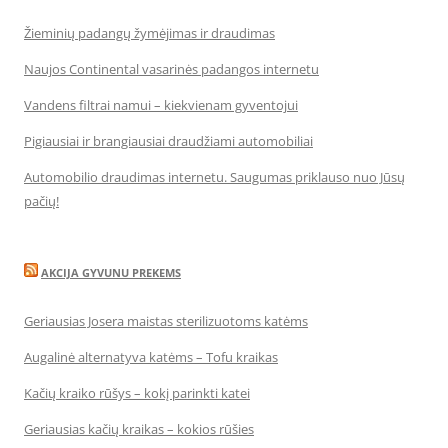
Žieminių padangų žymėjimas ir draudimas
Naujos Continental vasarinės padangos internetu
Vandens filtrai namui – kiekvienam gyventojui
Pigiausiai ir brangiausiai draudžiami automobiliai
Automobilio draudimas internetu. Saugumas priklauso nuo Jūsų
pačių!
AKCIJA GYVUNU PREKEMS
Geriausias Josera maistas sterilizuotoms katėms
Augalinė alternatyva katėms – Tofu kraikas
Kačių kraiko rūšys – kokį parinkti katei
Geriausias kačių kraikas – kokios rūšies