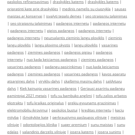
paskolos refinansavimas
|
draskykles katems
|
draskykles katems
|
pripratinti kate prie draskykles
|
medinis namelis su ciuozykla
|
sausas
maistas ar konservai
|
isvalyti tepalo demes
|
seo straipsniu talpinimas
|
seo straipsniu talpinimas
|
padangos internetu
|
padangos internetu
|
padangos internetu
|
pigios padangos
|
padangos internetu
|
padangos internetu
|
neuzsalantis zieminis langu ploviklis
|
zieminis
langu ploviklis
|
langu plovimo skystis
|
langu ploviklis
|
vasarines
padangos
|
ziemines padangos
|
padangos pigiau
|
padangos
internetu
|
nuo kada keiciamos padangos
|
ziemines padangos
|
vasarines padangos
|
padangu pasirinkimas
|
nuo kada keiciamos
padangos
|
ziemines padangos
|
vasarines padangos
|
kavos aparatu
atsargines dalys
|
viryklių dalys
|
skalbimo masinu dalys
|
saldytuvu
dalys
|
Kiek kainuoja vasarines padangos
|
Geriausi asariniu padangu
gamintojai 2021 metais
|
tofu su bambuko anglimi
|
tofu zalios arbatos
ekstraktu
|
tofu kraikas originalus
|
prekiu gyvunams grazinimas
|
elektromobiliu ikrovimui
|
paskolos bustui
|
kreditas internetu
|
kaciu
mityba
|
išmokykite katę
|
perkraustymo paslaugos vilniuje
|
meistras
vilniuje
|
odontologijos klinika
|
super premium
|
sunu maistas
|
sunu
edalas
|
valandinis darzelis vilniuje
|
josera katems
|
josera sunims
|