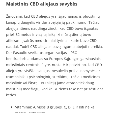
Maistinės CBD aliejaus savybės
Žinodami, kad CBD aliejus yra išgaunamas iš pluoštinių
kanapių daugelis vis dar abejoja jų patikimumu. Tačiau
abejojantiems naudinga žinoti, kad CBD buvo išgautas
prieš 82 metus ir visą tą laiką iki mūsų dienų buvo
atliekami įvairūs medicininiai tyrimai, kurie buvo CBD
naudai. Todėl CBD aliejaus pavojingumu abejoti nereikia.
Dar Pasaulio sveikatos organizacijas – PSO,
bendradarbiaudamas su Europos Sąjungos garsiausiais
moksliniais centrais ištyrė, nustatė ir patvirtino, kad CBD
aliejus yra visiškai saugus, nesukelia priklausomybės ar
trumpalaikių psichologinių sutrikimų. Tačiau medicinos
mokslininkai ištyrę CBD aliejų jame atrado tiek daug
maistinių medžiagų, kad kai kuriems teko net prisėsti ant
kėdės.
Vitaminai: A, visos B grupės, C, D, E ir kiti ne ką