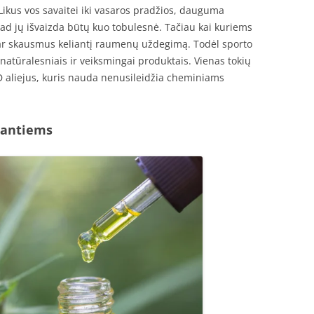
ikus vos savaitei iki vasaros pradžios, dauguma
ad jų išvaizda būtų kuo tobulesnė. Tačiau kai kuriems
ar skausmus keliantį raumenų uždegimą. Todėl sporto
tūralesniais ir veiksmingai produktais. Vienas tokių
D aliejus, kuris nauda nenusileidžia cheminiams
jantiems