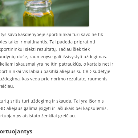
tys savo kasdienybėje sportininkai turi savo ne tik
kles taiko ir maitinantis. Tai padeda pripratinti
ortininkui siekti rezultatų. Tačiau šiek tiek
udynių duše, raumenyse gali išsivystyti uždegimas.
ukeliami skausmai yra ne itin patrauklūs, o kartais net ir
portininkai vis labiau pasitiki aliejaus su CBD sudėtyje
ždegimą, kas veda prie norimo rezultato, raumenis
eičiau.
kurių sritis turi uždegimą ir skauda. Tai yra išorinis
aliejaus galima įsigyti ir lašiukais bei kapsulėmis.
uojantys atsistato ženkliai greičiau.
portuojantys