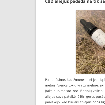
CBD aliejus padeda ne tik sa
Pastebėsime, kad žmonės turi įvairių l
metais. Vienos tokių yra žvynelinė, ak
įtaką nuo maisto, oro, išorinių veiksn
aliejus save pateikė iš itin geros pus
paaiškėjo, kad kuriais atvejais odos li