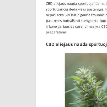
CBD aliejaus nauda sportuojantiems. L
sportuojančių deda visas pastangas, k
nepasiseka, kai kurie gauna traumas 
pasekmes numalšinti stengiamas kuo na
ir kone geriausias sprendimas yra CB
preparatams.
CBD aliejaus nauda sportuo