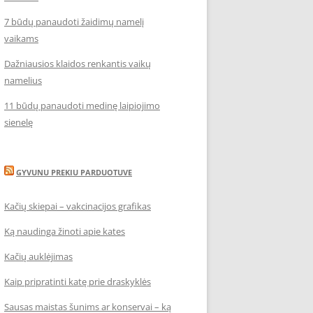
7 būdų panaudoti žaidimų namelį
vaikams
Dažniausios klaidos renkantis vaikų
namelius
11 būdų panaudoti medinę laipiojimo
sienelę
GYVUNU PREKIU PARDUOTUVE
Kačių skiepai – vakcinacijos grafikas
Ką naudinga žinoti apie kates
Kačių auklėjimas
Kaip pripratinti katę prie draskyklės
Sausas maistas šunims ar konservai – ką