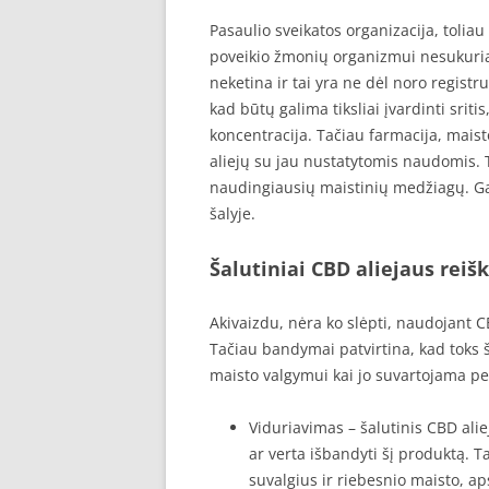
Pasaulio sveikatos organizacija, toliau
poveikio žmonių organizmui nesukuriant
neketina ir tai yra ne dėl noro registru
kad būtų galima tiksliai įvardinti sriti
koncentracija. Tačiau farmacija, mai
aliejų su jau nustatytomis naudomis. Ta
naudingiausių maistinių medžiagų. Gal
šalyje.
Šalutiniai CBD aliejaus reiš
Akivaizdu, nėra ko slėpti, naudojant CBD
Tačiau bandymai patvirtina, kad toks š
maisto valgymui kai jo suvartojama p
Viduriavimas – šalutinis CBD aliej
ar verta išbandyti šį produktą. T
suvalgius ir riebesnio maisto, a