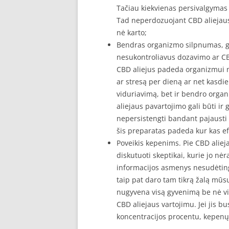
Tačiau kiekvienas persivalgymas 
Tad neperdozuojant CBD aliejaus 
nė karto;
Bendras organizmo silpnumas, gal
nesukontroliavus dozavimo ar CBD
CBD aliejus padeda organizmui nu
ar stresą per dieną ar net kasdien
viduriavimą, bet ir bendro organ
aliejaus pavartojimo gali būti ir
nepersistengti bandant pajausti 
šis preparatas padeda kur kas ef
Poveikis kepenims. Pie CBD aliej
diskutuoti skeptikai, kurie jo nėr
informacijos asmenys nesudėting
taip pat daro tam tikrą žalą mūsų
nugyvena visą gyvenimą be nė vi
CBD aliejaus vartojimu. Jei jis b
koncentracijos procentu, kepenų 