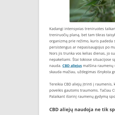
Kadangi intensyvias treniruotes taikan
treniruočių planą, bet tam tikras taisy
organizmą prie režimo, kuris padeda sp
persistengus ar nepasisaugojus po ma
Nors jis trunka vos kelias dienas, jo s
nepakeliami. Štai tokiose situacijose s
nauda.
CBD aliejus
malšina raumenų u
skauda mažiau, uždegimas išnyksta gr
Tereikia CBD aliejų įtrinti į raumenis, 
poveikis gautoms traumoms. Tačiau CBD 
Palaikant išorinį raumenų gydymą sport
CBD aliejų naudoja ne tik s