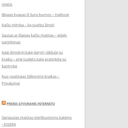
rinktis
Blogas kvapas iš šuns burnos – Halitozė
Kačių mityba – ką svarbu žinoti
Sausas ar šlapias kačių maistas – ėdalo
parinkimas
Kaip išmokyti katę daryti į dėžutę su
kraiku – prie tualeto katę pratinkite su
kantrybe
Kuo ypatingas Silikoninis kraikas –
Privalumai
PREKES GYVUNAMS INTERNETU
Geriausias maistas sterilizuotoms katėms
- JOSERA