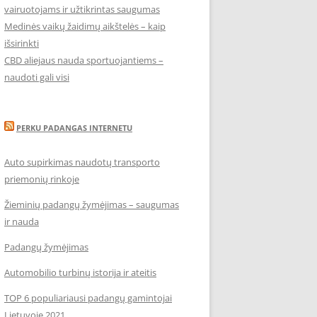
vairuotojams ir užtikrintas saugumas
Medinės vaikų žaidimų aikštelės – kaip
išsirinkti
CBD aliejaus nauda sportuojantiems –
naudoti gali visi
PERKU PADANGAS INTERNETU
Auto supirkimas naudotų transporto
priemonių rinkoje
Žieminių padangų žymėjimas – saugumas
ir nauda
Padangų žymėjimas
Automobilio turbinų istorija ir ateitis
TOP 6 populiariausi padangų gamintojai
Lietuvoje 2021