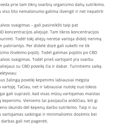
veda prie tam tikrų svarbių organizmo dalių sutrikimo.
viso šito nemalonumo galima išvengti ir net nepatirti
vos svaigimas – gali pasireikšti taip pat
 koncentracijos aliejuje. Tam tikros koncentracijos
rimti. Todėl tokį aliejų neretai vartoja didelį nerimą
 patiriantys. Per didelė dozė gali sukelti ne tik
izmo išsekimo pojūtį. Todėl galimas pojūtis po CBD
 galvos svaigimas. Todėl prieš vartojant yra svarbu
aliejaus su CBD poveikį čia ir dabar. Turintiems saiką
ektyviau;
aus žalingą poveikį kepenims labiausiai mėgsta
a vartoję. Tačiau, net ir labiausiai nutolę nuo tokios
ai gali suprasti, kad visas mūsų vartojamas maistas
 kepenims. Vieniems tai pasijaučia ankščiau, kiti gi
eno skundo dėl kepenų darbo sutrikimo. Taip ir su
us vartojamas saikingai ir minimaliomis dozėmis bei
darbas gali net pagerėti.