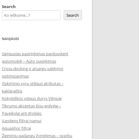
Search
Search
NAUJAUSI
Geriausias pasirinkimas parduodant
automobilį – Auto supirkimas
Cross-docking ir atsargų valdymo
optimizavimas
Išskirtinio vyrų stiliaus atributas –
kaklaraištis
Kokybiškos vidaus durys Vilniuje
Tikrumo akcentas Jūsų erdvėje –
Paveikslai ant drobės:
Vandens filtrai namui
Aquaphor filtrai
Žieminių padangų žymėjimas – svarbu