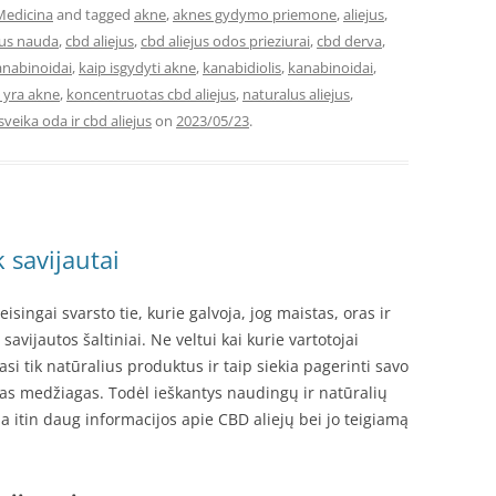
Medicina
and tagged
akne
,
aknes gydymo priemone
,
aliejus
,
aus nauda
,
cbd aliejus
,
cbd aliejus odos prieziurai
,
cbd derva
,
nabinoidai
,
kaip isgydyti akne
,
kanabidiolis
,
kanabinoidai
,
 yra akne
,
koncentruotas cbd aliejus
,
naturalus aliejus
,
sveika oda ir cbd aliejus
on
2023/05/23
.
 savijautai
isingai svarsto tie, kurie galvoja, jog maistas, oras ir
vijautos šaltiniai. Ne veltui kai kurie vartotojai
si tik natūralius produktus ir taip siekia pagerinti savo
as medžiagas. Todėl ieškantys naudingų ir natūralių
 itin daug informacijos apie CBD aliejų bei jo teigiamą