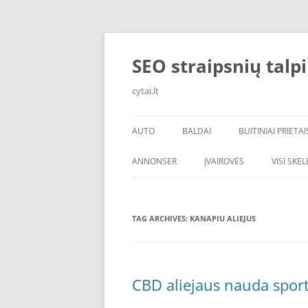
Skip
to
content
SEO straipsnių talp
cytai.lt
AUTO
BALDAI
BUITINIAI PRIETAI
PADANGOS
ANNONSER
ĮVAIROVĖS
VISI SKE
TAG ARCHIVES:
KANAPIU ALIEJUS
CBD aliejaus nauda sport