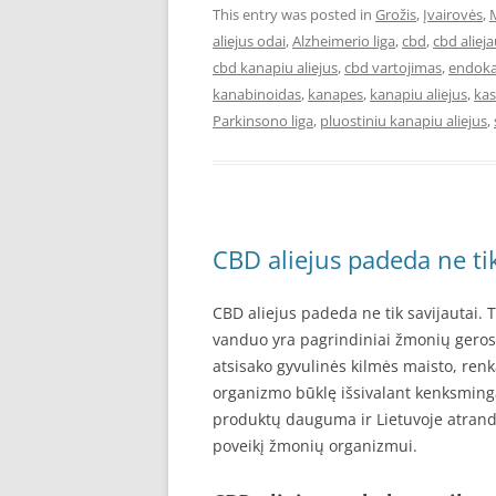
This entry was posted in
Grožis
,
Įvairovės
,
aliejus odai
,
Alzheimerio liga
,
cbd
,
cbd aliej
cbd kanapiu aliejus
,
cbd vartojimas
,
endoka
kanabinoidas
,
kanapes
,
kanapiu aliejus
,
kas
Parkinsono liga
,
pluostiniu kanapiu aliejus
,
CBD aliejus padeda ne tik
CBD aliejus padeda ne tik savijautai. Te
vanduo yra pagrindiniai žmonių geros sa
atsisako gyvulinės kilmės maisto, renka
organizmo būklę išsivalant kenksming
produktų dauguma ir Lietuvoje atranda
poveikį žmonių organizmui.