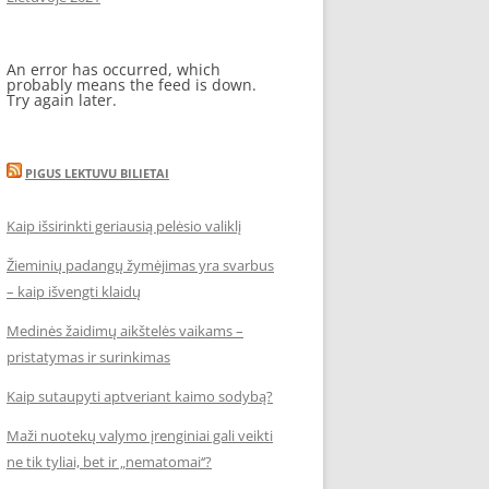
An error has occurred, which
probably means the feed is down.
Try again later.
PIGUS LEKTUVU BILIETAI
Kaip išsirinkti geriausią pelėsio valiklį
Žieminių padangų žymėjimas yra svarbus
– kaip išvengti klaidų
Medinės žaidimų aikštelės vaikams –
pristatymas ir surinkimas
Kaip sutaupyti aptveriant kaimo sodybą?
Maži nuotekų valymo įrenginiai gali veikti
ne tik tyliai, bet ir „nematomai‘‘?