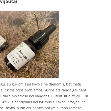
vijautai
igų, su kuriomis jie kovoja ne dienomis, bet metų
nė ir kitos odos problemos, kurios atsiranda gaunant
ių, darbinio streso bei vandens. Būtent šiuo atveju CBD
ės. Atlikus bandymus bei tyrimus su akne ir žvyneline
gos išnyko, o itin erzinantys požymiai tapo ramesni,