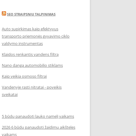
SEO STRAIPSNIU TALPINIMAS
Auto supirkimas kaip efektyvus
transporto priemonės gyvavimo ciklo
valdymo instrumentas
Klaidos renkantis vandens filtrą
Nano danga automobilio stiklams
Kaip veikia osmoso filtrai
Vandenyje rasti nitratai - poveikis
sveikatai
5 būdų panaudoti lauko namelį vaikams
2026 6 būdų panaudoti žaidimų aikšteles
vaikams