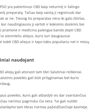
 PSO yra patvirtinusi CBD kaip neturintį ir žalingo
į preparatą. Tačiau kaip vaistą ji registruoti dar
oti ar ne. Tiesiog šis preparatas nėra iki galo ištirtas,
s, kur naudingiausia jį vartoti ir kokiomis dozėmis bei
sto pramonė ir medicina palengva bando įtepti CBD
i vienintelis aliejus, kuris turi daugiausiai
 todėl CBD aliejus ir tapo tokiu populiariu net ir mūsų
kiniai naudojant
 aliejų gali atsirasti tam tikri šalutiniai reiškiniai.
alutinis poveikis gali būti prilyginamas bet kurio
erdaug.
aus poveikis, kuris gali atbaidyti vis dar svarstančius
ačiau nerimui pagrindui čia nėra. Tai gali nutikti
psilankymo tam tikras normas pažeidžiančioje kavinėje.