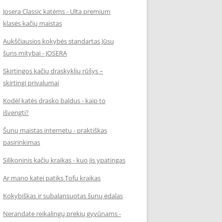
Josera Classic katėms - Ulta premium
klasės kačių maistas
Aukščiausios kokybės standartas Jūsų
šuns mitybai - JOSERA
Skirtingos kačių draskyklių rūšys –
skirtingi privalumai
Kodėl katės drasko baldus - kaip to
išvengti?
Šunų maistas internetu - praktiškas
pasirinkimas
Silikoninis kačių kraikas - kuo jis ypatingas
Ar mano katei patiks Tofu kraikas
Kokybiškas ir subalansuotas šunų ėdalas
Nerandate reikalingų prekių gyvūnams -