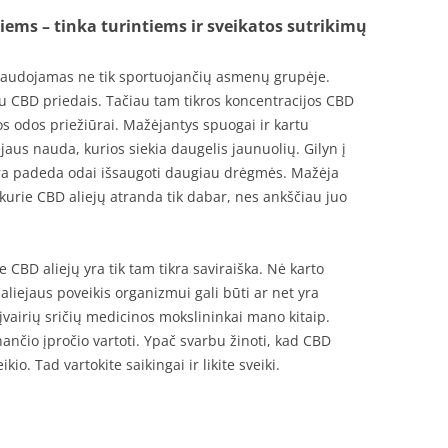
ems – tinka turintiems ir sveikatos sutrikimų
 naudojamas ne tik sportuojančių asmenų grupėje.
u CBD priedais. Tačiau tam tikros koncentracijos CBD
s odos priežiūrai. Mažėjantys spuogai ir kartu
jaus nauda, kurios siekia daugelis jaunuolių. Gilyn į
ūra padeda odai išsaugoti daugiau drėgmės. Mažėja
 kurie CBD aliejų atranda tik dabar, nes ankščiau juo
CBD aliejų yra tik tam tikra saviraiška. Nė karto
aliejaus poveikis organizmui gali būti ar net yra
 įvairių sričių medicinos mokslininkai mano kitaip.
inančio įpročio vartoti. Ypač svarbu žinoti, kad CBD
io. Tad vartokite saikingai ir likite sveiki.