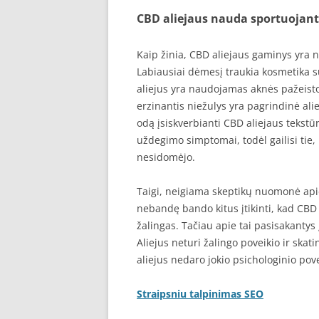
CBD aliejaus nauda sportuojanti
Kaip žinia, CBD aliejaus gaminys yra
Labiausiai dėmesį traukia kosmetika s
aliejus yra naudojamas aknės pažeisto
erzinantis niežulys yra pagrindinė alie
odą įsiskverbianti CBD aliejaus tekst
uždegimo simptomai, todėl gailisi tie,
nesidomėjo.
Taigi, neigiama skeptikų nuomonė apie 
nebandę bando kitus įtikinti, kad CBD 
žalingas. Tačiau apie tai pasisakantys
Aliejus neturi žalingo poveikio ir skat
aliejus nedaro jokio psichologinio poveik
Straipsniu talpinimas SEO