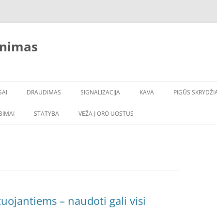
inimas
SAI
DRAUDIMAS
SIGNALIZACIJA
KAVA
PIGŪS SKRYDŽIA
LBIMAI
STATYBA
VEŽA Į ORO UOSTUS
uojantiems – naudoti gali visi