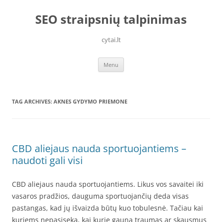
Skip
to
SEO straipsnių talpinimas
content
cytai.lt
Menu
TAG ARCHIVES:
AKNES GYDYMO PRIEMONE
CBD aliejaus nauda sportuojantiems –
naudoti gali visi
CBD aliejaus nauda sportuojantiems. Likus vos savaitei iki
vasaros pradžios, dauguma sportuojančių deda visas
pastangas, kad jų išvaizda būtų kuo tobulesnė. Tačiau kai
kuriems nepasiseka, kai kurie gauna traumas ar skausmus