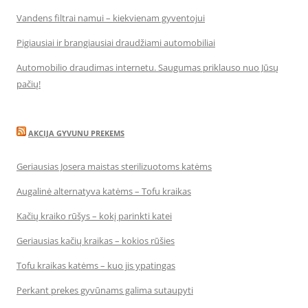
Vandens filtrai namui – kiekvienam gyventojui
Pigiausiai ir brangiausiai draudžiami automobiliai
Automobilio draudimas internetu. Saugumas priklauso nuo Jūsų
pačių!
AKCIJA GYVUNU PREKEMS
Geriausias Josera maistas sterilizuotoms katėms
Augalinė alternatyva katėms – Tofu kraikas
Kačių kraiko rūšys – kokį parinkti katei
Geriausias kačių kraikas – kokios rūšies
Tofu kraikas katėms – kuo jis ypatingas
Perkant prekes gyvūnams galima sutaupyti