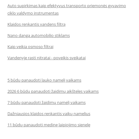
Auto supirkimas kaip efektyvus transporto priemonės gyvavimo
ciklo valdymo instrumentas
Klaidos renkantis vandens filtrą
Nano danga automobilio stiklams
Kaip veikia osmoso filtrai
Vandenyje rasti nitratai - poveikis sveikatai
5 būdų panaudoti lauko namelį vaikams
2026 6 būdų panaudoti žaidimų aikšteles vaikams
7 būdų panaudoti žaidimų namelį vaikams
Dažniausios klaidos renkantis vaikų namelius
11 būdų panaudoti medinę laipiojimo sienelę