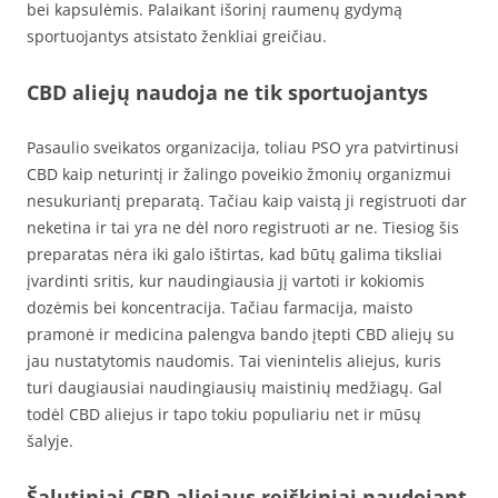
bei kapsulėmis. Palaikant išorinį raumenų gydymą
sportuojantys atsistato ženkliai greičiau.
CBD aliejų naudoja ne tik sportuojantys
Pasaulio sveikatos organizacija, toliau PSO yra patvirtinusi
CBD kaip neturintį ir žalingo poveikio žmonių organizmui
nesukuriantį preparatą. Tačiau kaip vaistą ji registruoti dar
neketina ir tai yra ne dėl noro registruoti ar ne. Tiesiog šis
preparatas nėra iki galo ištirtas, kad būtų galima tiksliai
įvardinti sritis, kur naudingiausia jį vartoti ir kokiomis
dozėmis bei koncentracija. Tačiau farmacija, maisto
pramonė ir medicina palengva bando įtepti CBD aliejų su
jau nustatytomis naudomis. Tai vienintelis aliejus, kuris
turi daugiausiai naudingiausių maistinių medžiagų. Gal
todėl CBD aliejus ir tapo tokiu populiariu net ir mūsų
šalyje.
Šalutiniai CBD aliejaus reiškiniai naudojant