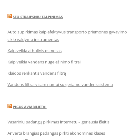
SEO STRAIPSNIU TALPINIMAS
Auto supirkimas kaip efektyvus transporto priemonės gyvavimo
ciklo valdymo instrumentas
Kaip veikia atbulinis osmosas
Kaip veikia vandens nugeležinimo filtrai
Klaidos renkantis vandens filtrą
Vandens filtrai visam namui su geriamo vandens sistema
PIGUS AVIABILIETAI
Vasarinių padangų pirkimas internetu – geriausia išeitis
Ar verta brangias padangas pirkti ekonominės klasės