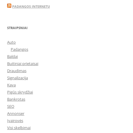
PADANGOS INTERNETU
STRAIPSNIAI
Auto
Padangos
Baldai
Buitiniai prietaisai
Draudimas
Signalizacija
Kava
Pigūs skrydžiai
Bankrotas
SEO
Annonser
Įvairovės
Visi skelbimai