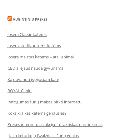
AUGINTINIU PREKES
Josera Classic katėms
Josera sterilizuotoms katėms
Josera maistas katėms – atsiliepimai
CBD aliejaus nauda gyvūnams
Ką dovanoti įsigijusiam katę
ROYAL Canin
Patogumas šunų maistą pirkti internetu
Koks kraikas katėms geriausias?
Prekės internetu su akcija – praktiškas pasirinkimas
Įtaka keturkojų išvaizdai – šunų ėdalas