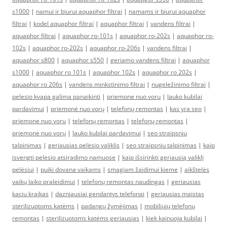
s1000
|
namui ir biurui aquaphor filtrai
|
namams ir biurui aquaphor
filtrai
|
kodel aquaphor filtrai
|
aquaphor filtrai
|
vandens filtrai
|
aquaphor filtrai
|
aquaphor ro-101s
|
aquaphor ro-202s
|
aquaphor ro-
102s
|
aquaphor ro-202s
|
aquaphor ro-206s
|
vandens filtrai
|
aquaphor s800
|
aquaphor s550
|
geriamo vandens filtrai
|
aquaphor
s1000
|
aquaphor ro 101s
|
aquaphor 102s
|
aquaphor ro 202s
|
aquaphor ro 206s
|
vandens minkstinimo filtrai
|
nugeležinimo filtrai
|
pelesio kvapa galima panaikinti
|
priemone nuo voru
|
lauko kubilai
pardavimui
|
priemonė nuo vorų
|
telefonų remontas
|
kas yra seo
|
priemone nuo voru
|
telefonų remontas
|
telefonų remontas
|
priemonė nuo vorų
|
lauko kubilai pardavimui
|
seo straipsniu
talpinimas
|
geriausias pelėsio valiklis
|
seo straipsniu talpinimas
|
kaip
isvengti pelesio atsiradimo namuose
|
kaip išsirinkti geriausią valiklį
pelėsiui
|
puiki dovana vaikams
|
smagiam žaidimui kieme
|
aikštelės
vaikų laiko praleidimui
|
telefonų remontas naudingas
|
geriausias
kaciu kraikas
|
dazniausiai gendantys telefonai
|
geriausias maistas
sterilizuotoms katėms
|
padangų žymėjimas
|
mobiliųjų telefonų
remontas
|
sterilizuotoms katėms geriausias
|
kiek kainuoja kubilai
|