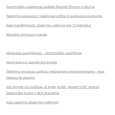
Automobilių supirkimas padeda išspręsti finansų trūkumą
Tekinimo paslaugos ir realūs pavyzdžiai iš sunkiosios pramonės
Kaip transformuoti užsakymų valdymą per 12 mėnesių?
Atbulinis osmosas ir nauda
Geriausias pasirinkimas – Automobilių supirkimas
Nuotraukos ir spauda ant drobės
Tekinimo procesas sunkiųjų mechanizmų komponentams – Nuo
žaliavos iki giganto
Kai ramybė yra svarbiau už greitį, kodėl „Vezam123.lt“ renkasi
pedantišką tvarką ir BCA draudimą
Kaip pagerinti užsakymų valdymą?