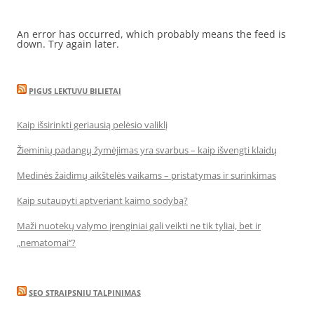
An error has occurred, which probably means the feed is
down. Try again later.
PIGUS LEKTUVU BILIETAI
Kaip išsirinkti geriausią pelėsio valiklį
Žieminių padangų žymėjimas yra svarbus – kaip išvengti klaidų
Medinės žaidimų aikštelės vaikams – pristatymas ir surinkimas
Kaip sutaupyti aptveriant kaimo sodybą?
Maži nuotekų valymo įrenginiai gali veikti ne tik tyliai, bet ir
„nematomai‘‘?
SEO STRAIPSNIU TALPINIMAS