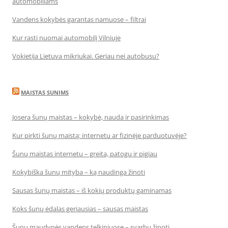
automobiliams
Vandens kokybės garantas namuose – filtrai
Kur rasti nuomai automobilį Vilniuje
Vokietija Lietuva mikriukai. Geriau nei autobusu?
MAISTAS SUNIMS
Josera šunų maistas – kokybė, nauda ir pasirinkimas
Kur pirkti šunų maistą: internetu ar fizinėje parduotuvėje?
Šunų maistas internetu – greita, patogu ir pigiau
Kokybiška šunų mityba – ką naudinga žinoti
Sausas šunų maistas – iš kokių produktų gaminamas
Koks šunų ėdalas geriausias – sausas maistas
Šunų maudynės vandens telkiniuose – svarbu žinoti