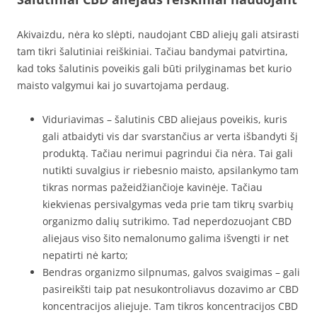
Akivaizdu, nėra ko slėpti, naudojant CBD aliejų gali atsirasti
tam tikri šalutiniai reiškiniai. Tačiau bandymai patvirtina,
kad toks šalutinis poveikis gali būti prilyginamas bet kurio
maisto valgymui kai jo suvartojama perdaug.
Viduriavimas – šalutinis CBD aliejaus poveikis, kuris
gali atbaidyti vis dar svarstančius ar verta išbandyti šį
produktą. Tačiau nerimui pagrindui čia nėra. Tai gali
nutikti suvalgius ir riebesnio maisto, apsilankymo tam
tikras normas pažeidžiančioje kavinėje. Tačiau
kiekvienas persivalgymas veda prie tam tikrų svarbių
organizmo dalių sutrikimo. Tad neperdozuojant CBD
aliejaus viso šito nemalonumo galima išvengti ir net
nepatirti nė karto;
Bendras organizmo silpnumas, galvos svaigimas – gali
pasireikšti taip pat nesukontroliavus dozavimo ar CBD
koncentracijos aliejuje. Tam tikros koncentracijos CBD