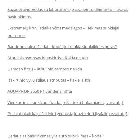
Sužadėtuvių žiedas su laboratorijoje užaugintu deimantu – tvarus
pasirinkimas
Ekstremalų krūvį atlaikančios medžiagos – Tiekimas sunkiajai
pramonei
Raudono aukso žiedai – kodėl jie traukia šiuolaikines poras?
Atbulinis osmosas ir paskirtis – Kokia nauda
Osmoso filtrų – atbulinio osmoso nauda
Išskirtinio vyrų stiliaus atributas – kaklaraištis
AQUAPHOR S550 P1 vandens filtrai
Vienkartiniai rankšluosčiai: kaip išsirinkti tinkamiausią variantą?
Geliniai lakai: kaip išsirinkti geriausią ir užtikrinti ilgalaikį rezultatą?
Geriausias pasirinkimas yra auto supirkimas – kodėl?