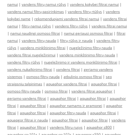
namui
|
vandens filtrų namui rūšys
|
vandens kokybei filtrai namui
|
vandens namui filtrų pasirinkimas
|
vandens filtrų rtūšys
|
vandens
kokybei name
|
rekomenduojami vandens filtrai namui
|
vandens filtrai
namui
|
filtrų namui rūšys
|
vandens filtrų rūšys
|
vandens filtrai namui
|
namui naudingi osmoso filtrai
|
namui geriausi osmoso filtrai
|
filtrai
namui
|
vandens filtrų nauda
|
filtrų rūšys ir nauda
|
vandens filtrų
rūšys
|
vandens minkštinimo filtrai
|
nugeležinimo filtrų nauda
|
vandens filtrai nugeležinimui
|
vandens minkštinimo filtrų nauda
|
vandens filtrų rūšys
|
nugeležinimo ir vandens monkštinimo filtrai
|
vandens nukalkinimo filtrai
|
vandens filtrai
|
geriamo vandens
sistemos
|
osmoso filtrų nauda
|
atbulinio osmoso filtrai
|
seo
straipsniu talpinimas
|
aquaphor vandens filtrai
|
aquaphor filtrai
|
osmoso filtrų nauda
|
osmoso filtrai
|
vandens filtrai aquaphor
|
geriamo vandens filtrai
|
aquaphor filtrai
|
aquaphor filtrai
|
aquaphor
filtrai
|
aquaphor filtrai
|
aquaphor namams ir pramonei
|
aquaphor
filtrai
|
aquaphor filtrai
|
aquaphor filtrų nauda
|
aquaphor filtrai
|
aquapgor filtrai ir nauda
|
aquaphor filtrai
|
aquaphor filtrai
|
vandens
filtrai
|
aquaphor filtrai
|
vandens filtru rusys
|
aquaphor s800
|
aquaphor ro-101s
|
aquaphor ro-102s
|
aquapgor s550
|
aquaphor