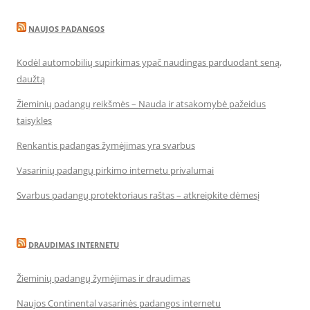
NAUJOS PADANGOS
Kodėl automobilių supirkimas ypač naudingas parduodant seną,
daužtą
Žieminių padangų reikšmės – Nauda ir atsakomybė pažeidus
taisykles
Renkantis padangas žymėjimas yra svarbus
Vasarinių padangų pirkimo internetu privalumai
Svarbus padangų protektoriaus raštas – atkreipkite dėmesį
DRAUDIMAS INTERNETU
Žieminių padangų žymėjimas ir draudimas
Naujos Continental vasarinės padangos internetu