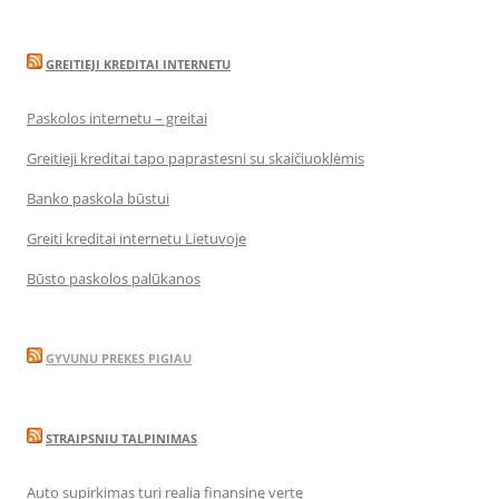
GREITIEJI KREDITAI INTERNETU
Paskolos internetu – greitai
Greitieji kreditai tapo paprastesni su skaičiuoklėmis
Banko paskola būstui
Greiti kreditai internetu Lietuvoje
Būsto paskolos palūkanos
GYVUNU PREKES PIGIAU
STRAIPSNIU TALPINIMAS
Auto supirkimas turi realią finansinę vertę