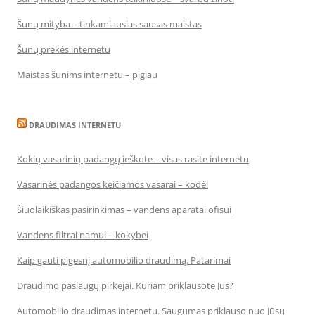
Šunų mityba – tinkamiausias sausas maistas
Šunų prekės internetu
Maistas šunims internetu – pigiau
DRAUDIMAS INTERNETU
Kokių vasarinių padangų ieškote – visas rasite internetu
Vasarinės padangos keičiamos vasarai – kodėl
Šiuolaikiškas pasirinkimas – vandens aparatai ofisui
Vandens filtrai namui – kokybei
Kaip gauti pigesnį automobilio draudimą. Patarimai
Draudimo paslaugų pirkėjai. Kuriam priklausote Jūs?
Automobilio draudimas internetu. Saugumas priklauso nuo Jūsų