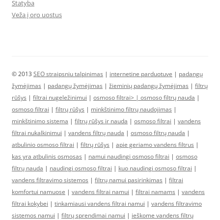
Statyba
Veža į oro uostus
© 2013
SEO straipsniu talpinimas
|
internetine parduotuve
|
padangų
žymėjimas
|
padangų žymėjimas
|
žieminių padangų žymėjimas
|
filtrų
rūšys
|
filtrai nugeležinimui
|
osmoso filtrai> |
osmoso filtrų nauda
|
osmoso filtrai
|
filtrų rūšys
|
minkštinimo filtrų naudojimas
|
minkštinimo sistema
|
filtrų rūšys ir nauda
|
osmoso filtrai
|
vandens
filtrai nukalkinimui
|
vandens filtrų nauda
|
osmoso filtrų nauda
|
atbulinio osmoso filtrai
|
filtrų rūšys
|
apie geriamo vandens filtrus
|
kas yra atbulinis osmosas
|
namui naudingi osmoso filtrai
|
osmoso
filtrų nauda
|
naudingi osmoso filtrai
|
kuo naudingi osmoso filtrai
|
vandens filtravimo sistemos
|
filtrų namui pasirinkimas
|
filtrai
komfortui namuose
|
vandens filtrai namui
|
filtrai namams
|
vandens
filtrai kokybei
|
tinkamiausi vandens filtrai namui
|
vandens filtravimo
sistemos namui
|
filtrų sprendimai namui
|
ieškome vandens filtrų