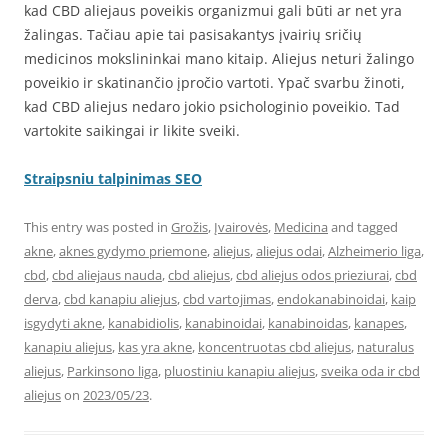
kad CBD aliejaus poveikis organizmui gali būti ar net yra
žalingas. Tačiau apie tai pasisakantys įvairių sričių
medicinos mokslininkai mano kitaip. Aliejus neturi žalingo
poveikio ir skatinančio įpročio vartoti. Ypač svarbu žinoti,
kad CBD aliejus nedaro jokio psichologinio poveikio. Tad
vartokite saikingai ir likite sveiki.
Straipsniu talpinimas SEO
This entry was posted in
Grožis
,
Įvairovės
,
Medicina
and tagged
akne
,
aknes gydymo priemone
,
aliejus
,
aliejus odai
,
Alzheimerio liga
,
cbd
,
cbd aliejaus nauda
,
cbd aliejus
,
cbd aliejus odos prieziurai
,
cbd
derva
,
cbd kanapiu aliejus
,
cbd vartojimas
,
endokanabinoidai
,
kaip
isgydyti akne
,
kanabidiolis
,
kanabinoidai
,
kanabinoidas
,
kanapes
,
kanapiu aliejus
,
kas yra akne
,
koncentruotas cbd aliejus
,
naturalus
aliejus
,
Parkinsono liga
,
pluostiniu kanapiu aliejus
,
sveika oda ir cbd
aliejus
on
2023/05/23
.