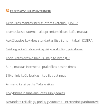
PREKES GYVUNAMS INTERNETU
Geriausias maistas sterilizuotoms katėms - JOSERA
Josera Classic katėms - Ulta premium klasės kačių maistas
Aukščiausios kokybės standartas Jūsų šuns mitybai - JOSERA
Skirtingos kačių draskyklių rūšys – skirtingi privalumai
Kodėl katės drasko baldus - kaip to išvengti?
Šunų maistas internetu - praktiškas pasirinkimas
Silikoninis kačių kraikas - kuo jis ypatingas
Ar mano katei patiks Tofu kraikas
Kokybiškas ir subalansuotas šunų ėdalas
Nerandate reikalingų prekių gyvūnams - internetinė parduotuvė