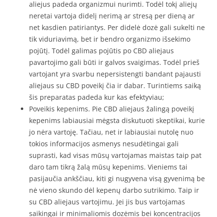
aliejus padeda organizmui nurimti. Todėl tokį aliejų
neretai vartoja didelį nerimą ar stresą per dieną ar
net kasdien patiriantys. Per didelė dozė gali sukelti ne
tik viduriavimą, bet ir bendro organizmo išsekimo
pojūtį. Todėl galimas pojūtis po CBD aliejaus
pavartojimo gali būti ir galvos svaigimas. Todėl prieš
vartojant yra svarbu nepersistengti bandant pajausti
aliejaus su CBD poveikį čia ir dabar. Turintiems saiką
šis preparatas padeda kur kas efektyviau;
Poveikis kepenims. Pie CBD aliejaus žalingą poveikį
kepenims labiausiai mėgsta diskutuoti skeptikai, kurie
jo nėra vartoję. Tačiau, net ir labiausiai nutolę nuo
tokios informacijos asmenys nesudėtingai gali
suprasti, kad visas mūsų vartojamas maistas taip pat
daro tam tikrą žalą mūsų kepenims. Vieniems tai
pasijaučia ankščiau, kiti gi nugyvena visą gyvenimą be
nė vieno skundo dėl kepenų darbo sutrikimo. Taip ir
su CBD aliejaus vartojimu. Jei jis bus vartojamas
saikingai ir minimaliomis dozėmis bei koncentracijos