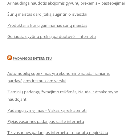
Ar naudinga naudotis akcijomis gyvūnų prekėmis – pastebėjimai
Šunų maistas daro įtaką augintinio išvaizdai
Produktai iš kurių gaminamas šunų maistas
Geriausia gyvūnų prekių parduotuvė – internetu
PADANGOS INTERNETU
Automobilių supirkimas yra ekonominė nauda fiziniams
pardavėjams ir smulkiam verslui
Žieminių padangų žymėjimo reikšmės, Nauda ir Atsakomybė
naudojant
Padangų žymėjimas – Viskas ką reikia žinoti
Pigias vasarines padangas rasite internetu
Tik vasarinės padangos internetu – naudotų nepirkčiau