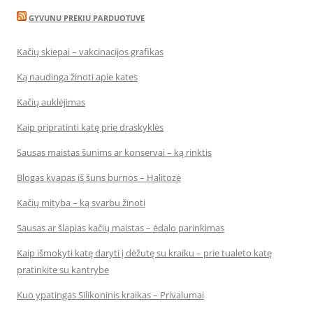
GYVUNU PREKIU PARDUOTUVE
Kačių skiepai – vakcinacijos grafikas
Ką naudinga žinoti apie kates
Kačių auklėjimas
Kaip pripratinti katę prie draskyklės
Sausas maistas šunims ar konservai – ką rinktis
Blogas kvapas iš šuns burnos – Halitozė
Kačių mityba – ką svarbu žinoti
Sausas ar šlapias kačių maistas – ėdalo parinkimas
Kaip išmokyti katę daryti į dėžutę su kraiku – prie tualeto katę
pratinkite su kantrybe
Kuo ypatingas Silikoninis kraikas – Privalumai