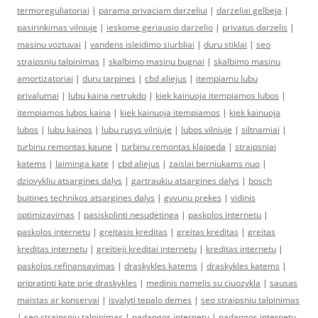
termoreguliatoriai
|
parama privaciam darzeliui
|
darzeliai gelbeja
|
pasirinkimas vilniuje
|
ieskome geriausio darzelio
|
privatus darzelis
|
masinu voztuvai
|
vandens isleidimo siurbliai
|
duru stiklai
|
seo
straipsniu talpinimas
|
skalbimo masinu bugnai
|
skalbimo masinu
amortizatoriai
|
duru tarpines
|
cbd aliejus
|
itempiamu lubu
privalumai
|
lubu kaina netrukdo
|
kiek kainuoja itempiamos lubos
|
itempiamos lubos kaina
|
kiek kainuoja itempiamos
|
kiek kainuoja
lubos
|
lubu kainos
|
lubu rusys vilniuje
|
lubos vilniuje
|
siltnamiai
|
turbinu remontas kaune
|
turbinu remontas klaipeda
|
straipsniai
katems
|
laiminga kate
|
cbd aliejus
|
zaislai berniukams nuo
|
dziovykliu atsargines dalys
|
gartraukiu atsargines dalys
|
bosch
buitines technikos atsargines dalys
|
gyvunu prekes
|
vidinis
optimizavimas
|
pasiskolinti nesudėtinga
|
paskolos internetu
|
paskolos internetu
|
greitasis kreditas
|
greitas kreditas
|
greitas
kreditas internetu
|
greitieji kreditai internetu
|
kreditas internetu
|
paskolos refinansavimas
|
draskykles katems
|
draskykles katems
|
pripratinti kate prie draskykles
|
medinis namelis su ciuozykla
|
sausas
maistas ar konservai
|
isvalyti tepalo demes
|
seo straipsniu talpinimas
|
seo straipsniu talpinimas
|
padangos internetu
|
padangos internetu