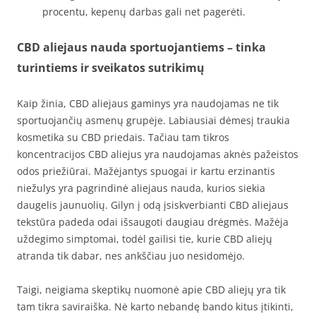
procentu, kepenų darbas gali net pagerėti.
CBD aliejaus nauda sportuojantiems – tinka
turintiems ir sveikatos sutrikimų
Kaip žinia, CBD aliejaus gaminys yra naudojamas ne tik
sportuojančių asmenų grupėje. Labiausiai dėmesį traukia
kosmetika su CBD priedais. Tačiau tam tikros
koncentracijos CBD aliejus yra naudojamas aknės pažeistos
odos priežiūrai. Mažėjantys spuogai ir kartu erzinantis
niežulys yra pagrindinė aliejaus nauda, kurios siekia
daugelis jaunuolių. Gilyn į odą įsiskverbianti CBD aliejaus
tekstūra padeda odai išsaugoti daugiau drėgmės. Mažėja
uždegimo simptomai, todėl gailisi tie, kurie CBD aliejų
atranda tik dabar, nes ankščiau juo nesidomėjo.
Taigi, neigiama skeptikų nuomonė apie CBD aliejų yra tik
tam tikra saviraiška. Nė karto nebandę bando kitus įtikinti,