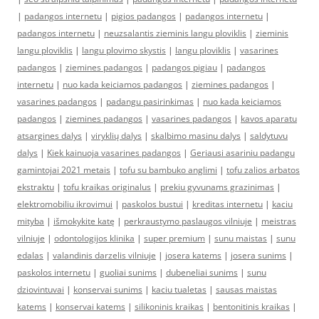
|
padangos internetu
|
pigios padangos
|
padangos internetu
|
padangos internetu
|
neuzsalantis zieminis langu ploviklis
|
zieminis
langu ploviklis
|
langu plovimo skystis
|
langu ploviklis
|
vasarines
padangos
|
ziemines padangos
|
padangos pigiau
|
padangos
internetu
|
nuo kada keiciamos padangos
|
ziemines padangos
|
vasarines padangos
|
padangu pasirinkimas
|
nuo kada keiciamos
padangos
|
ziemines padangos
|
vasarines padangos
|
kavos aparatu
atsargines dalys
|
viryklių dalys
|
skalbimo masinu dalys
|
saldytuvu
dalys
|
Kiek kainuoja vasarines padangos
|
Geriausi asariniu padangu
gamintojai 2021 metais
|
tofu su bambuko anglimi
|
tofu zalios arbatos
ekstraktu
|
tofu kraikas originalus
|
prekiu gyvunams grazinimas
|
elektromobiliu ikrovimui
|
paskolos bustui
|
kreditas internetu
|
kaciu
mityba
|
išmokykite katę
|
perkraustymo paslaugos vilniuje
|
meistras
vilniuje
|
odontologijos klinika
|
super premium
|
sunu maistas
|
sunu
edalas
|
valandinis darzelis vilniuje
|
josera katems
|
josera sunims
|
paskolos internetu
|
guoliai sunims
|
dubeneliai sunims
|
sunu
dziovintuvai
|
konservai sunims
|
kaciu tualetas
|
sausas maistas
katems
|
konservai katems
|
silikoninis kraikas
|
bentonitinis kraikas
|