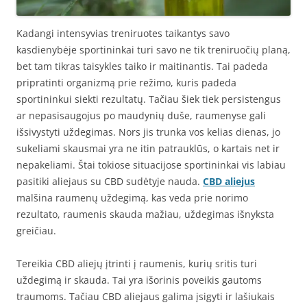
Kadangi intensyvias treniruotes taikantys savo
kasdienybėje sportininkai turi savo ne tik treniruočių planą,
bet tam tikras taisykles taiko ir maitinantis. Tai padeda
pripratinti organizmą prie režimo, kuris padeda
sportininkui siekti rezultatų. Tačiau šiek tiek persistengus
ar nepasisaugojus po maudynių duše, raumenyse gali
išsivystyti uždegimas. Nors jis trunka vos kelias dienas, jo
sukeliami skausmai yra ne itin patrauklūs, o kartais net ir
nepakeliami. Štai tokiose situacijose sportininkai vis labiau
pasitiki aliejaus su CBD sudėtyje nauda.
CBD aliejus
malšina raumenų uždegimą, kas veda prie norimo
rezultato, raumenis skauda mažiau, uždegimas išnyksta
greičiau.
Tereikia CBD aliejų įtrinti į raumenis, kurių sritis turi
uždegimą ir skauda. Tai yra išorinis poveikis gautoms
traumoms. Tačiau CBD aliejaus galima įsigyti ir lašiukais