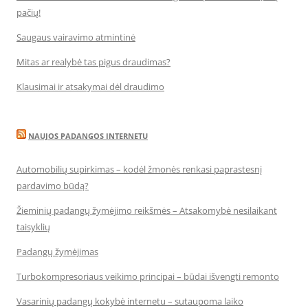
pačių!
Saugaus vairavimo atmintinė
Mitas ar realybė tas pigus draudimas?
Klausimai ir atsakymai dėl draudimo
NAUJOS PADANGOS INTERNETU
Automobilių supirkimas – kodėl žmonės renkasi paprastesnį
pardavimo būdą?
Žieminių padangų žymėjimo reikšmės – Atsakomybė nesilaikant
taisyklių
Padangų žymėjimas
Turbokompresoriaus veikimo principai – būdai išvengti remonto
Vasarinių padangų kokybė internetu – sutaupoma laiko