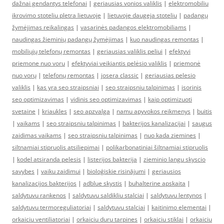
dažnai gendantys telefonai
|
geriausias vonios valiklis
|
elektromobiliu
ikrovimo stoteliu pletra lietuvoje
|
lietuvoje daugeja stoteliu
|
padangų
žymėjimas reikalingas
|
vasarinės padangos elektromobiliams
|
naudingas žieminių padangų žymėjimas
|
kuo naudingas remontas
|
mobiliųjų telefonų remontas
|
geriausias valiklis peliui
|
efektyvi
priemone nuo voru
|
efektyviai veikiantis pelėsio valiklis
|
priemonė
nuo vorų
|
telefonų remontas
|
josera classic
|
geriausias pelesio
valiklis
|
kas yra seo straipsniai
|
seo straipsniu talpinimas
|
isorinis
seo optimizavimas
|
vidinis seo optimizavimas
|
kaip optimizuoti
svetaine
|
kriaukles
|
seo apzvalga
|
namu apyvokos reikmenys
|
buitis
|
vaikams
|
seo straipsniu talpinimas
|
bakterijos kanalizacijai
|
saugus
zaidimas vaikams
|
seo straipsniu talpinimas
|
nuo kada ziemines
|
siltnamiai stipruolis atsiliepimai
|
polikarbonatiniai šiltnamiai stipruolis
|
kodel atsiranda pelesis
|
listerijos bakterija
|
zieminio langu skyscio
savybes
|
vaiku zaidimui
|
bioloģiskie risinājumi
|
geriausios
kanalizacijos bakterijos
|
adblue skystis
|
buhalterine apskaita
|
saldytuvu rankenos
|
saldytuvu saldikliu stalciai
|
saldytuvu lentynos
|
saldytuvu termoreguliatoriai
|
saldytuvu stalciai
|
kaitinimo elementai
|
orkaiciu ventiliatoriai
|
orkaiciu duru tarpines
|
orkaiciu stiklai
|
orkaiciu