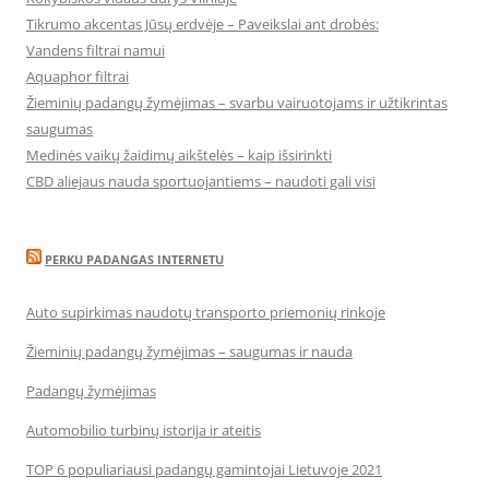
Tikrumo akcentas Jūsų erdvėje – Paveikslai ant drobės:
Vandens filtrai namui
Aquaphor filtrai
Žieminių padangų žymėjimas – svarbu vairuotojams ir užtikrintas
saugumas
Medinės vaikų žaidimų aikštelės – kaip išsirinkti
CBD aliejaus nauda sportuojantiems – naudoti gali visi
PERKU PADANGAS INTERNETU
Auto supirkimas naudotų transporto priemonių rinkoje
Žieminių padangų žymėjimas – saugumas ir nauda
Padangų žymėjimas
Automobilio turbinų istorija ir ateitis
TOP 6 populiariausi padangų gamintojai Lietuvoje 2021