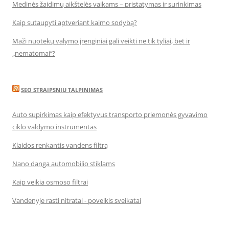
Medinės žaidimų aikštelės vaikams – pristatymas ir surinkimas
Kaip sutaupyti aptveriant kaimo sodybą?
Maži nuotekų valymo įrenginiai gali veikti ne tik tyliai, bet ir
„nematomai‘‘?
SEO STRAIPSNIU TALPINIMAS
Auto supirkimas kaip efektyvus transporto priemonės gyvavimo
ciklo valdymo instrumentas
Klaidos renkantis vandens filtrą
Nano danga automobilio stiklams
Kaip veikia osmoso filtrai
Vandenyje rasti nitratai - poveikis sveikatai