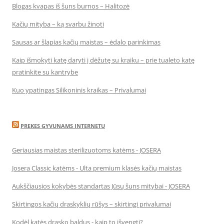
Blogas kvapas iš šuns burnos – Halitozė
Kačių mityba – ką svarbu žinoti
Sausas ar šlapias kačių maistas – ėdalo parinkimas
Kaip išmokyti katę daryti į dėžutę su kraiku – prie tualeto katę
pratinkite su kantrybe
Kuo ypatingas Silikoninis kraikas – Privalumai
PREKES GYVUNAMS INTERNETU
Geriausias maistas sterilizuotoms katėms - JOSERA
Josera Classic katėms - Ulta premium klasės kačių maistas
Aukščiausios kokybės standartas Jūsų šuns mitybai - JOSERA
Skirtingos kačių draskyklių rūšys – skirtingi privalumai
Kodėl katės drasko baldus - kaip to išvengti?