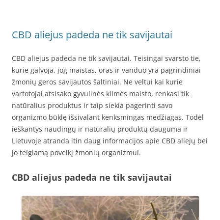
CBD aliejus padeda ne tik savijautai
CBD aliejus padeda ne tik savijautai. Teisingai svarsto tie,
kurie galvoja, jog maistas, oras ir vanduo yra pagrindiniai
žmonių geros savijautos šaltiniai. Ne veltui kai kurie
vartotojai atsisako gyvulinės kilmės maisto, renkasi tik
natūralius produktus ir taip siekia pagerinti savo
organizmo būklę išsivalant kenksmingas medžiagas. Todėl
ieškantys naudingų ir natūralių produktų dauguma ir
Lietuvoje atranda itin daug informacijos apie CBD aliejų bei
jo teigiamą poveikį žmonių organizmui.
CBD aliejus padeda ne tik savijautai