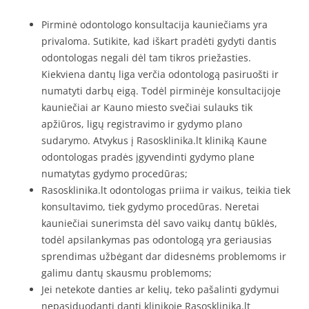
Pirminė odontologo konsultacija kauniečiams yra
privaloma. Sutikite, kad iškart pradėti gydyti dantis
odontologas negali dėl tam tikros priežasties.
Kiekviena dantų liga verčia odontologą pasiruošti ir
numatyti darbų eigą. Todėl pirminėje konsultacijoje
kauniečiai ar Kauno miesto svečiai sulauks tik
apžiūros, ligų registravimo ir gydymo plano
sudarymo. Atvykus į Rasosklinika.lt kliniką Kaune
odontologas pradės įgyvendinti gydymo plane
numatytas gydymo procedūras;
Rasosklinika.lt odontologas priima ir vaikus, teikia tiek
konsultavimo, tiek gydymo procedūras. Neretai
kauniečiai sunerimsta dėl savo vaikų dantų būklės,
todėl apsilankymas pas odontologą yra geriausias
sprendimas užbėgant dar didesnėms problemoms ir
galimu dantų skausmu problemoms;
Jei netekote danties ar kelių, teko pašalinti gydymui
nepasiduodantį dantį klinikoje Rasosklinika.lt