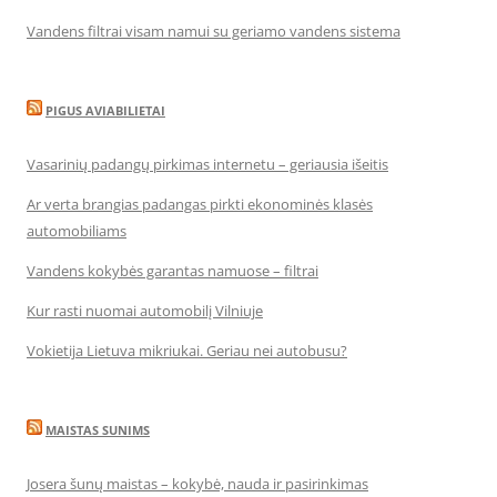
Vandens filtrai visam namui su geriamo vandens sistema
PIGUS AVIABILIETAI
Vasarinių padangų pirkimas internetu – geriausia išeitis
Ar verta brangias padangas pirkti ekonominės klasės
automobiliams
Vandens kokybės garantas namuose – filtrai
Kur rasti nuomai automobilį Vilniuje
Vokietija Lietuva mikriukai. Geriau nei autobusu?
MAISTAS SUNIMS
Josera šunų maistas – kokybė, nauda ir pasirinkimas