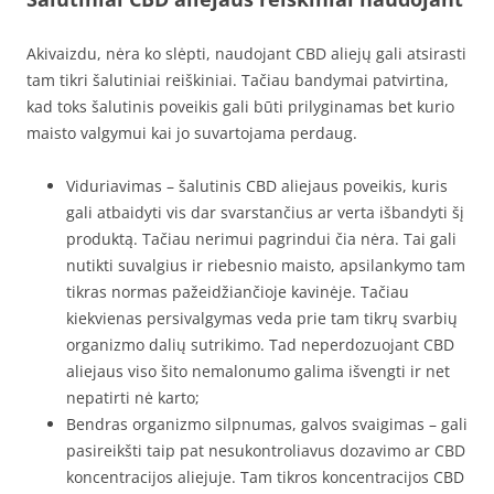
Akivaizdu, nėra ko slėpti, naudojant CBD aliejų gali atsirasti
tam tikri šalutiniai reiškiniai. Tačiau bandymai patvirtina,
kad toks šalutinis poveikis gali būti prilyginamas bet kurio
maisto valgymui kai jo suvartojama perdaug.
Viduriavimas – šalutinis CBD aliejaus poveikis, kuris
gali atbaidyti vis dar svarstančius ar verta išbandyti šį
produktą. Tačiau nerimui pagrindui čia nėra. Tai gali
nutikti suvalgius ir riebesnio maisto, apsilankymo tam
tikras normas pažeidžiančioje kavinėje. Tačiau
kiekvienas persivalgymas veda prie tam tikrų svarbių
organizmo dalių sutrikimo. Tad neperdozuojant CBD
aliejaus viso šito nemalonumo galima išvengti ir net
nepatirti nė karto;
Bendras organizmo silpnumas, galvos svaigimas – gali
pasireikšti taip pat nesukontroliavus dozavimo ar CBD
koncentracijos aliejuje. Tam tikros koncentracijos CBD