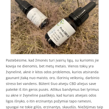
Pastebėsime, kad žmonės turi įvairių ligų, su kuriomis jie
kovoja ne dienomis, bet metų metais. Vienos tokių yra
žvynelinė, aknė ir kitos odos problemos, kurios atsiranda
gaunant įtaką nuo maisto, oro, išorinių veiksnių, darbinio
streso bei vandens. Būtent šiuo atveju CBD aliejus save
pateikė iš itin geros pusės. Atlikus bandymus bei tyrimus
su akne ir žvyneline paaiškėjo, kad kuriais atvejais odos
ligos išnyko, o itin erzinantys požymiai tapo ramesni,
spuogai ne tokie gilūs, erzinantys, skaudūs. Niežėjimas taip