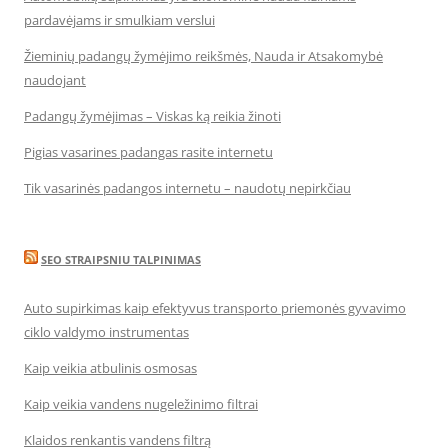
pardavėjams ir smulkiam verslui
Žieminių padangų žymėjimo reikšmės, Nauda ir Atsakomybė
naudojant
Padangų žymėjimas – Viskas ką reikia žinoti
Pigias vasarines padangas rasite internetu
Tik vasarinės padangos internetu – naudotų nepirkčiau
SEO STRAIPSNIU TALPINIMAS
Auto supirkimas kaip efektyvus transporto priemonės gyvavimo
ciklo valdymo instrumentas
Kaip veikia atbulinis osmosas
Kaip veikia vandens nugeležinimo filtrai
Klaidos renkantis vandens filtrą