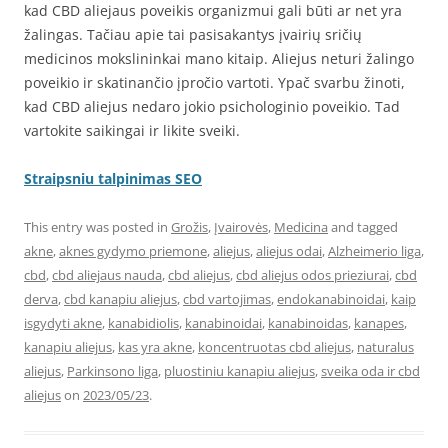
kad CBD aliejaus poveikis organizmui gali būti ar net yra
žalingas. Tačiau apie tai pasisakantys įvairių sričių
medicinos mokslininkai mano kitaip. Aliejus neturi žalingo
poveikio ir skatinančio įpročio vartoti. Ypač svarbu žinoti,
kad CBD aliejus nedaro jokio psichologinio poveikio. Tad
vartokite saikingai ir likite sveiki.
Straipsniu talpinimas SEO
This entry was posted in
Grožis
,
Įvairovės
,
Medicina
and tagged
akne
,
aknes gydymo priemone
,
aliejus
,
aliejus odai
,
Alzheimerio liga
,
cbd
,
cbd aliejaus nauda
,
cbd aliejus
,
cbd aliejus odos prieziurai
,
cbd
derva
,
cbd kanapiu aliejus
,
cbd vartojimas
,
endokanabinoidai
,
kaip
isgydyti akne
,
kanabidiolis
,
kanabinoidai
,
kanabinoidas
,
kanapes
,
kanapiu aliejus
,
kas yra akne
,
koncentruotas cbd aliejus
,
naturalus
aliejus
,
Parkinsono liga
,
pluostiniu kanapiu aliejus
,
sveika oda ir cbd
aliejus
on
2023/05/23
.