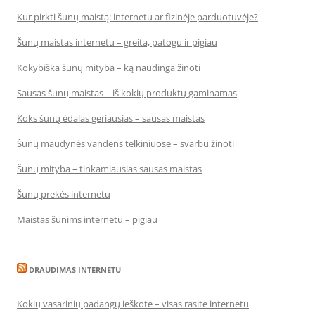
Kur pirkti šunų maistą: internetu ar fizinėje parduotuvėje?
Šunų maistas internetu – greita, patogu ir pigiau
Kokybiška šunų mityba – ką naudinga žinoti
Sausas šunų maistas – iš kokių produktų gaminamas
Koks šunų ėdalas geriausias – sausas maistas
Šunų maudynės vandens telkiniuose – svarbu žinoti
Šunų mityba – tinkamiausias sausas maistas
Šunų prekės internetu
Maistas šunims internetu – pigiau
DRAUDIMAS INTERNETU
Kokių vasarinių padangų ieškote – visas rasite internetu