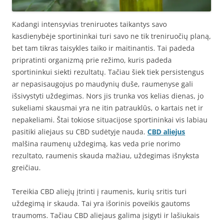
Kadangi intensyvias treniruotes taikantys savo
kasdienybėje sportininkai turi savo ne tik treniruočių planą,
bet tam tikras taisykles taiko ir maitinantis. Tai padeda
pripratinti organizmą prie režimo, kuris padeda
sportininkui siekti rezultatų. Tačiau šiek tiek persistengus
ar nepasisaugojus po maudynių duše, raumenyse gali
išsivystyti uždegimas. Nors jis trunka vos kelias dienas, jo
sukeliami skausmai yra ne itin patrauklūs, o kartais net ir
nepakeliami. Štai tokiose situacijose sportininkai vis labiau
pasitiki aliejaus su CBD sudėtyje nauda.
CBD aliejus
malšina raumenų uždegimą, kas veda prie norimo
rezultato, raumenis skauda mažiau, uždegimas išnyksta
greičiau.
Tereikia CBD aliejų įtrinti į raumenis, kurių sritis turi
uždegimą ir skauda. Tai yra išorinis poveikis gautoms
traumoms. Tačiau CBD aliejaus galima įsigyti ir lašiukais