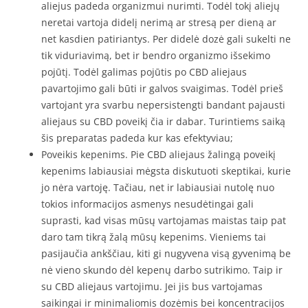
aliejus padeda organizmui nurimti. Todėl tokį aliejų
neretai vartoja didelį nerimą ar stresą per dieną ar
net kasdien patiriantys. Per didelė dozė gali sukelti ne
tik viduriavimą, bet ir bendro organizmo išsekimo
pojūtį. Todėl galimas pojūtis po CBD aliejaus
pavartojimo gali būti ir galvos svaigimas. Todėl prieš
vartojant yra svarbu nepersistengti bandant pajausti
aliejaus su CBD poveikį čia ir dabar. Turintiems saiką
šis preparatas padeda kur kas efektyviau;
Poveikis kepenims. Pie CBD aliejaus žalingą poveikį
kepenims labiausiai mėgsta diskutuoti skeptikai, kurie
jo nėra vartoję. Tačiau, net ir labiausiai nutolę nuo
tokios informacijos asmenys nesudėtingai gali
suprasti, kad visas mūsų vartojamas maistas taip pat
daro tam tikrą žalą mūsų kepenims. Vieniems tai
pasijaučia ankščiau, kiti gi nugyvena visą gyvenimą be
nė vieno skundo dėl kepenų darbo sutrikimo. Taip ir
su CBD aliejaus vartojimu. Jei jis bus vartojamas
saikingai ir minimaliomis dozėmis bei koncentracijos