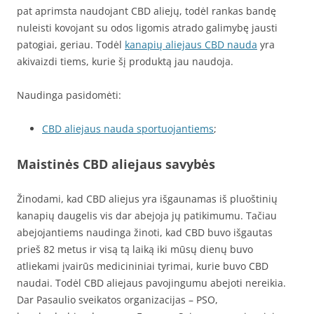
pat aprimsta naudojant CBD aliejų, todėl rankas bandę
nuleisti kovojant su odos ligomis atrado galimybę jausti
patogiai, geriau. Todėl
kanapių aliejaus CBD nauda
yra
akivaizdi tiems, kurie šį produktą jau naudoja.
Naudinga pasidomėti:
CBD aliejaus nauda sportuojantiems
;
Maistinės CBD aliejaus savybės
Žinodami, kad CBD aliejus yra išgaunamas iš pluoštinių
kanapių daugelis vis dar abejoja jų patikimumu. Tačiau
abejojantiems naudinga žinoti, kad CBD buvo išgautas
prieš 82 metus ir visą tą laiką iki mūsų dienų buvo
atliekami įvairūs medicininiai tyrimai, kurie buvo CBD
naudai. Todėl CBD aliejaus pavojingumu abejoti nereikia.
Dar Pasaulio sveikatos organizacijas – PSO,