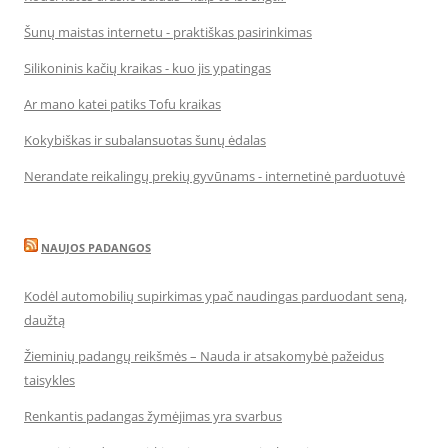
Šunų maistas internetu - praktiškas pasirinkimas
Silikoninis kačių kraikas - kuo jis ypatingas
Ar mano katei patiks Tofu kraikas
Kokybiškas ir subalansuotas šunų ėdalas
Nerandate reikalingų prekių gyvūnams - internetinė parduotuvė
NAUJOS PADANGOS
Kodėl automobilių supirkimas ypač naudingas parduodant seną,
daužtą
Žieminių padangų reikšmės – Nauda ir atsakomybė pažeidus
taisykles
Renkantis padangas žymėjimas yra svarbus