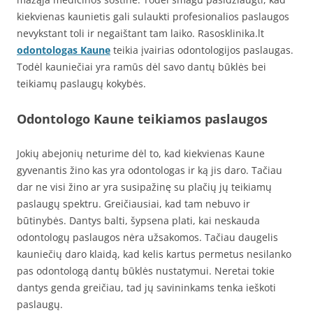
kiekvienas kaunietis gali sulaukti profesionalios paslaugos
nevykstant toli ir negaištant tam laiko. Rasosklinika.lt
odontologas Kaune
teikia įvairias odontologijos paslaugas.
Todėl kauniečiai yra ramūs dėl savo dantų būklės bei
teikiamų paslaugų kokybės.
Odontologo Kaune teikiamos paslaugos
Jokių abejonių neturime dėl to, kad kiekvienas Kaune
gyvenantis žino kas yra odontologas ir ką jis daro. Tačiau
dar ne visi žino ar yra susipažinę su plačių jų teikiamų
paslaugų spektru. Greičiausiai, kad tam nebuvo ir
būtinybės. Dantys balti, šypsena plati, kai neskauda
odontologų paslaugos nėra užsakomos. Tačiau daugelis
kauniečių daro klaidą, kad kelis kartus permetus nesilanko
pas odontologą dantų būklės nustatymui. Neretai tokie
dantys genda greičiau, tad jų savininkams tenka ieškoti
paslaugų.