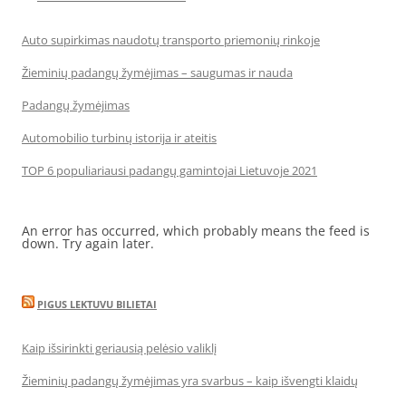
Auto supirkimas naudotų transporto priemonių rinkoje
Žieminių padangų žymėjimas – saugumas ir nauda
Padangų žymėjimas
Automobilio turbinų istorija ir ateitis
TOP 6 populiariausi padangų gamintojai Lietuvoje 2021
An error has occurred, which probably means the feed is
down. Try again later.
PIGUS LEKTUVU BILIETAI
Kaip išsirinkti geriausią pelėsio valiklį
Žieminių padangų žymėjimas yra svarbus – kaip išvengti klaidų