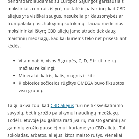
bendradarbiaudamas su Europos Sąjungos garsiausiais
moksliniais centrais ištyrė, nustatė ir patvirtino, kad CBD
aliejus yra visiškai saugus, nesukelia priklausomybės ar
trumpalaikių psichologinių sutrikimų. Tačiau medicinos
mokslininkai ištyrę CBD aliejų jame atrado tiek daug
maistinių medžiagų, kad kai kuriems teko net prisėsti ant
kėdės.
Vitaminai: A, visos B grupės, C, D, E ir kiti ne ką
mažiau reikalingi;
Mineralai: kalcis, kalis, magnis ir kiti;
Riebiosios sočiosios rūgštys OMEGA buvo fiksuotos
visų grupių.
Taigi, akivaizdu, kad
CBD aliejus
turi ne tik sveikatinimo
savybių, bet ir grožio palaikymui naudingų medžiagų.
Todėl Lietuvoje jau galima rasti įvairių maisto gaminių ar
gaminių grožio puoselėjimui, kuriame yra CBD aliejų. Tai
šokoladas, arbatos, aliejus, kitos maisto rūšys. Pieneliai