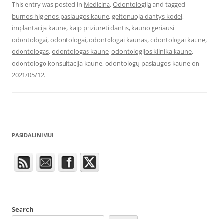
This entry was posted in
Medicina
,
Odontologija
and tagged
burnos higienos paslaugos kaune
,
geltonuoja dantys kodel
,
implantacija kaune
,
kaip priziureti dantis
,
kauno geriausi
odontologai
,
odontologai
,
odontologai kaunas
,
odontologai kaune
,
odontologas
,
odontologas kaune
,
odontologijos klinika kaune
,
odontologo konsultacija kaune
,
odontologų paslaugos kaune
on
2021/05/12
.
PASIDALINIMUI
Search