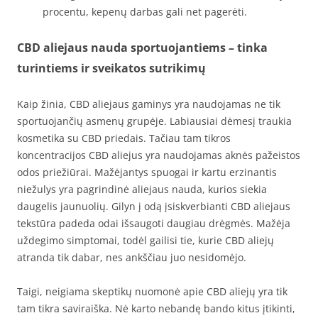
procentu, kepenų darbas gali net pagerėti.
CBD aliejaus nauda sportuojantiems – tinka
turintiems ir sveikatos sutrikimų
Kaip žinia, CBD aliejaus gaminys yra naudojamas ne tik
sportuojančių asmenų grupėje. Labiausiai dėmesį traukia
kosmetika su CBD priedais. Tačiau tam tikros
koncentracijos CBD aliejus yra naudojamas aknės pažeistos
odos priežiūrai. Mažėjantys spuogai ir kartu erzinantis
niežulys yra pagrindinė aliejaus nauda, kurios siekia
daugelis jaunuolių. Gilyn į odą įsiskverbianti CBD aliejaus
tekstūra padeda odai išsaugoti daugiau drėgmės. Mažėja
uždegimo simptomai, todėl gailisi tie, kurie CBD aliejų
atranda tik dabar, nes ankščiau juo nesidomėjo.
Taigi, neigiama skeptikų nuomonė apie CBD aliejų yra tik
tam tikra saviraiška. Nė karto nebandę bando kitus įtikinti,