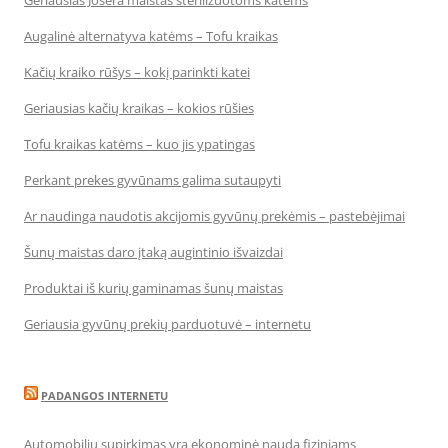
Geriausias Josera maistas sterilizuotoms katėms
Augalinė alternatyva katėms – Tofu kraikas
Kačių kraiko rūšys – kokį parinkti katei
Geriausias kačių kraikas – kokios rūšies
Tofu kraikas katėms – kuo jis ypatingas
Perkant prekes gyvūnams galima sutaupyti
Ar naudinga naudotis akcijomis gyvūnų prekėmis – pastebėjimai
Šunų maistas daro įtaką augintinio išvaizdai
Produktai iš kurių gaminamas šunų maistas
Geriausia gyvūnų prekių parduotuvė – internetu
PADANGOS INTERNETU
Automobilių supirkimas yra ekonominė nauda fiziniams