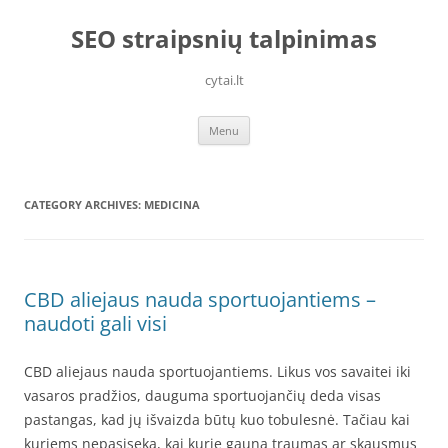
Skip
to
SEO straipsnių talpinimas
content
cytai.lt
Menu
CATEGORY ARCHIVES:
MEDICINA
CBD aliejaus nauda sportuojantiems –
naudoti gali visi
CBD aliejaus nauda sportuojantiems. Likus vos savaitei iki
vasaros pradžios, dauguma sportuojančių deda visas
pastangas, kad jų išvaizda būtų kuo tobulesnė. Tačiau kai
kuriems nepasiseka, kai kurie gauna traumas ar skausmus