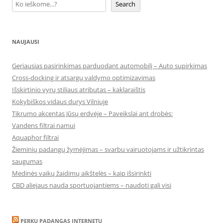
Search
NAUJAUSI
Geriausias pasirinkimas parduodant automobilį – Auto supirkimas
Cross-docking ir atsargų valdymo optimizavimas
Išskirtinio vyrų stiliaus atributas – kaklaraištis
Kokybiškos vidaus durys Vilniuje
Tikrumo akcentas Jūsų erdvėje – Paveikslai ant drobės:
Vandens filtrai namui
Aquaphor filtrai
Žieminių padangų žymėjimas – svarbu vairuotojams ir užtikrintas
saugumas
Medinės vaikų žaidimų aikštelės – kaip išsirinkti
CBD aliejaus nauda sportuojantiems – naudoti gali visi
PERKU PADANGAS INTERNETU