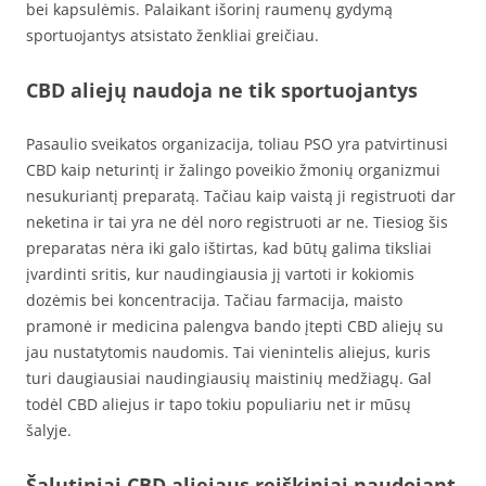
bei kapsulėmis. Palaikant išorinį raumenų gydymą
sportuojantys atsistato ženkliai greičiau.
CBD aliejų naudoja ne tik sportuojantys
Pasaulio sveikatos organizacija, toliau PSO yra patvirtinusi
CBD kaip neturintį ir žalingo poveikio žmonių organizmui
nesukuriantį preparatą. Tačiau kaip vaistą ji registruoti dar
neketina ir tai yra ne dėl noro registruoti ar ne. Tiesiog šis
preparatas nėra iki galo ištirtas, kad būtų galima tiksliai
įvardinti sritis, kur naudingiausia jį vartoti ir kokiomis
dozėmis bei koncentracija. Tačiau farmacija, maisto
pramonė ir medicina palengva bando įtepti CBD aliejų su
jau nustatytomis naudomis. Tai vienintelis aliejus, kuris
turi daugiausiai naudingiausių maistinių medžiagų. Gal
todėl CBD aliejus ir tapo tokiu populiariu net ir mūsų
šalyje.
Šalutiniai CBD aliejaus reiškiniai naudojant