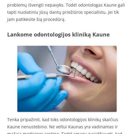
problemų išvengti nepavyks. Todėl odontologas Kaune gali
tapti nuolatiniu Jūsų dantų priežiūros specialistu, jei tik
jam patikėsite šią procedūrą.
Lankome odontologijos kliniką Kaune
Tenka pripažinti, kad toks odontologijos klinikų skaičius
Kaune nenustebino. Ne veltui Kaunas yra vadinamas ir
mažąja medicinos sostine. Todėl smagu pasidžiaugti, kad