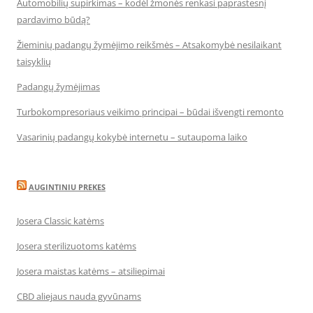
Automobilių supirkimas – kodėl žmonės renkasi paprastesnį
pardavimo būdą?
Žieminių padangų žymėjimo reikšmės – Atsakomybė nesilaikant
taisyklių
Padangų žymėjimas
Turbokompresoriaus veikimo principai – būdai išvengti remonto
Vasarinių padangų kokybė internetu – sutaupoma laiko
AUGINTINIU PREKES
Josera Classic katėms
Josera sterilizuotoms katėms
Josera maistas katėms – atsiliepimai
CBD aliejaus nauda gyvūnams