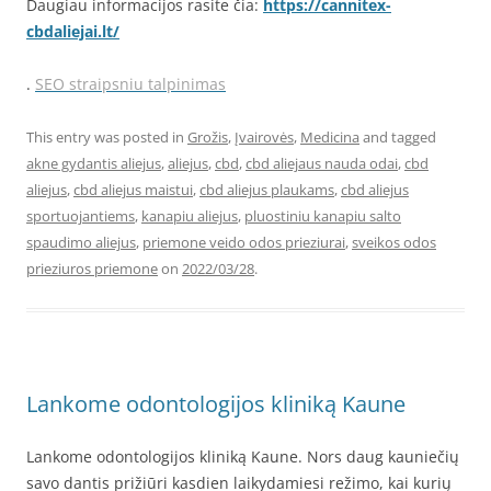
Daugiau informacijos rasite čia:
https://cannitex-
cbdaliejai.lt/
.
SEO straipsniu talpinimas
This entry was posted in
Grožis
,
Įvairovės
,
Medicina
and tagged
akne gydantis aliejus
,
aliejus
,
cbd
,
cbd aliejaus nauda odai
,
cbd
aliejus
,
cbd aliejus maistui
,
cbd aliejus plaukams
,
cbd aliejus
sportuojantiems
,
kanapiu aliejus
,
pluostiniu kanapiu salto
spaudimo aliejus
,
priemone veido odos prieziurai
,
sveikos odos
prieziuros priemone
on
2022/03/28
.
Lankome odontologijos kliniką Kaune
Lankome odontologijos kliniką Kaune. Nors daug kauniečių
savo dantis prižiūri kasdien laikydamiesi režimo, kai kurių