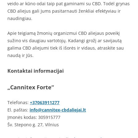
veido ar kūno odai taip pat gaminami su CBD. Todėl grynas
CBD aliejus gali Jums pasitarnauti ženkliai efektyviau ir
naudingiau.
Apie teigiamą žmonių organizmui CBD aliejaus poveikį
sužino vis daugiau vartotojų. Kadangi grožį ar savijautą
galima CBD aliejumi tiek iš išorės ir vidaus, atraskite sau
naudą ir Jūs.
Kontaktai informacijai
„Cannitex Forte“
Telefonas:
+37063911277
El. paštas:
info@cannitex-cbdaliejai.lt
Įmonės kodas: 305915777
Šv. Stepono g. 27, Vilnius