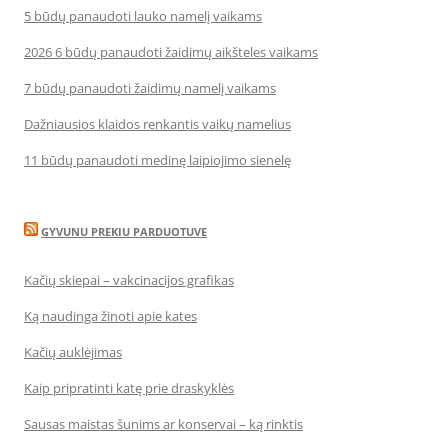
5 būdų panaudoti lauko namelį vaikams
2026 6 būdų panaudoti žaidimų aikšteles vaikams
7 būdų panaudoti žaidimų namelį vaikams
Dažniausios klaidos renkantis vaikų namelius
11 būdų panaudoti medinę laipiojimo sienelę
GYVUNU PREKIU PARDUOTUVE
Kačių skiepai – vakcinacijos grafikas
Ką naudinga žinoti apie kates
Kačių auklėjimas
Kaip pripratinti katę prie draskyklės
Sausas maistas šunims ar konservai – ką rinktis