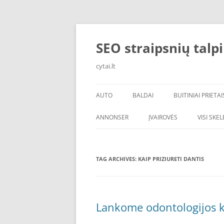
Skip
to
content
SEO straipsnių talp
cytai.lt
AUTO
BALDAI
BUITINIAI PRIETAI
PADANGOS
ANNONSER
ĮVAIROVĖS
VISI SKE
TAG ARCHIVES:
KAIP PRIZIURETI DANTIS
Lankome odontologijos k