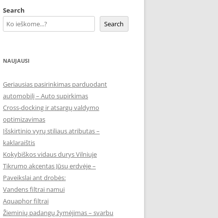
Search
Search
NAUJAUSI
Geriausias pasirinkimas parduodant
automobilį – Auto supirkimas
Cross-docking ir atsargų valdymo
optimizavimas
Išskirtinio vyrų stiliaus atributas –
kaklaraištis
Kokybiškos vidaus durys Vilniuje
Tikrumo akcentas Jūsų erdvėje –
Paveikslai ant drobės:
Vandens filtrai namui
Aquaphor filtrai
Žieminių padangų žymėjimas – svarbu