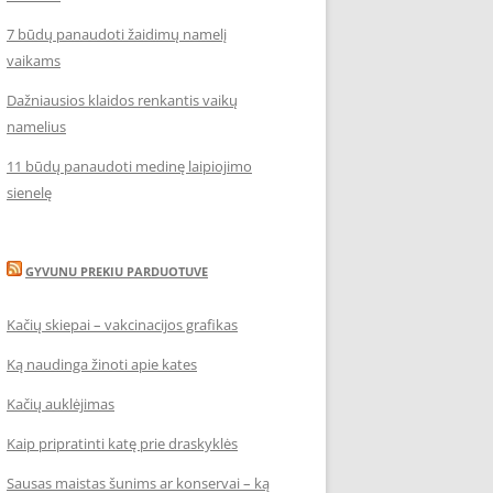
7 būdų panaudoti žaidimų namelį
vaikams
Dažniausios klaidos renkantis vaikų
namelius
11 būdų panaudoti medinę laipiojimo
sienelę
GYVUNU PREKIU PARDUOTUVE
Kačių skiepai – vakcinacijos grafikas
Ką naudinga žinoti apie kates
Kačių auklėjimas
Kaip pripratinti katę prie draskyklės
Sausas maistas šunims ar konservai – ką