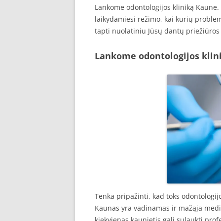
Lankome odontologijos kliniką Kaune. 
laikydamiesi režimo, kai kurių proble
tapti nuolatiniu Jūsų dantų priežiūros 
Lankome odontologijos klin
Tenka pripažinti, kad toks odontologij
Kaunas yra vadinamas ir mažąja medic
kiekvienas kaunietis gali sulaukti prof