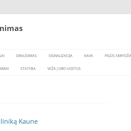
inimas
SAI
DRAUDIMAS
SIGNALIZACIJA
KAVA
PIGŪS SKRYDŽIA
LBIMAI
STATYBA
VEŽA Į ORO UOSTUS
liniką Kaune