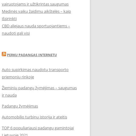
vairuotojams ir užtikrintas saugumas
Medinės vaikų žaidimų aikštelės – kaip
išsirinkti
CBD aliejaus nauda sportuojantiems –
naudoti gali visi
PERKU PADANGAS INTERNETU
Auto supirkimas naudotų transporto
priemonių rinkoje
Žieminių padangų žymėjimas – saugumas
ir nauda
Padangų žymėjimas
Automobilio turbinų istorija ir ateitis
TOP 6 populiariausi padangų gamintojai
Lietuvoje 2021