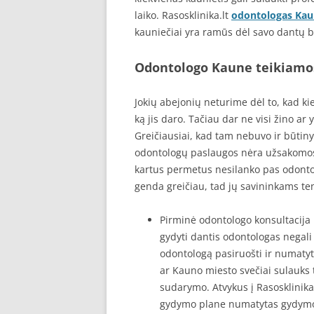
laiko. Rasosklinika.lt
odontologas Ka
kauniečiai yra ramūs dėl savo dantų b
Odontologo Kaune teikiamo
Jokių abejonių neturime dėl to, kad k
ką jis daro. Tačiau dar ne visi žino ar
Greičiausiai, kad tam nebuvo ir būtiny
odontologų paslaugos nėra užsakomos. 
kartus permetus nesilanko pas odonto
genda greičiau, tad jų savininkams te
Pirminė odontologo konsultacija 
gydyti dantis odontologas negali 
odontologą pasiruošti ir numatyt
ar Kauno miesto svečiai sulauks 
sudarymo. Atvykus į Rasosklinika
gydymo plane numatytas gydymo