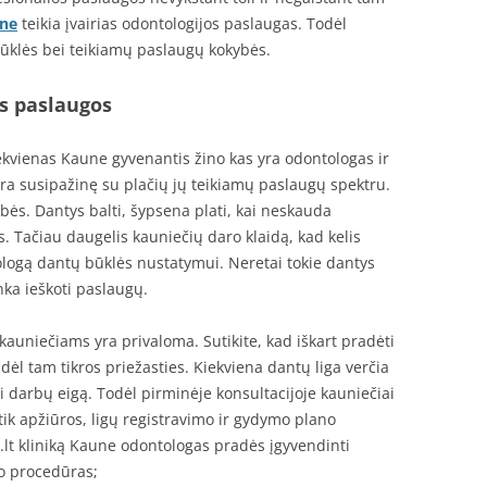
une
teikia įvairias odontologijos paslaugas. Todėl
ūklės bei teikiamų paslaugų kokybės.
s paslaugos
iekvienas Kaune gyvenantis žino kas yra odontologas ir
 yra susipažinę su plačių jų teikiamų paslaugų spektru.
bės. Dantys balti, šypsena plati, kai neskauda
Tačiau daugelis kauniečių daro klaidą, kad kelis
logą dantų būklės nustatymui. Neretai tokie dantys
nka ieškoti paslaugų.
kauniečiams yra privaloma. Sutikite, kad iškart pradėti
dėl tam tikros priežasties. Kiekviena dantų liga verčia
i darbų eigą. Todėl pirminėje konsultacijoje kauniečiai
tik apžiūros, ligų registravimo ir gydymo plano
.lt kliniką Kaune odontologas pradės įgyvendinti
 procedūras;