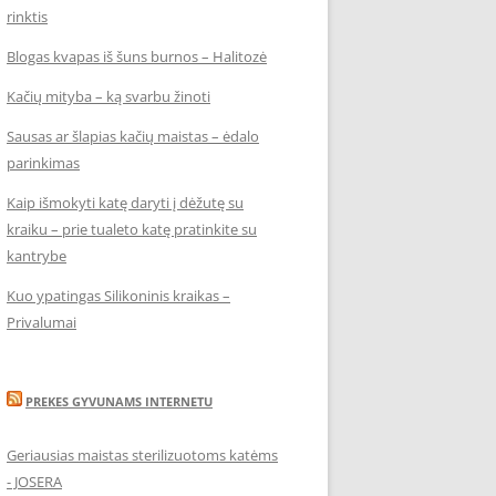
rinktis
Blogas kvapas iš šuns burnos – Halitozė
Kačių mityba – ką svarbu žinoti
Sausas ar šlapias kačių maistas – ėdalo
parinkimas
Kaip išmokyti katę daryti į dėžutę su
kraiku – prie tualeto katę pratinkite su
kantrybe
Kuo ypatingas Silikoninis kraikas –
Privalumai
PREKES GYVUNAMS INTERNETU
Geriausias maistas sterilizuotoms katėms
- JOSERA