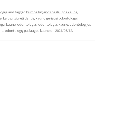
ogija
and tagged
burnos higienos paslaugos kaune
,
e
,
kaip priziureti dantis
,
kauno geriausi odontologai
,
ogai kaune
,
odontologas
,
odontologas kaune
,
odontologijos
une
,
odontologų paslaugos kaune
on
2021/05/12
.