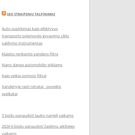
SEO STRAIPSNIU TALPINIMAS
Auto supirkimas kaip efektyvus
transporto priemonės gyvavimo ciklo
valdymo instrumentas
Klaidos renkantis vandens filtrą
Nano danga automobilio stiklams
Kaip veikia osmoso filtrai
Vandenyje rasti nitratai - poveikis
sveikatai
5 būdų panaudoti lauko namelį vaikams
2026 6 būdų panaudoti žaidimų aikšteles
vaikams