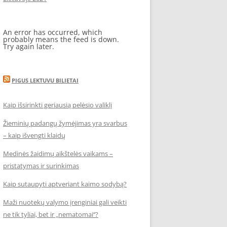
An error has occurred, which
probably means the feed is down.
Try again later.
PIGUS LEKTUVU BILIETAI
Kaip išsirinkti geriausią pelėsio valiklį
Žieminių padangų žymėjimas yra svarbus
– kaip išvengti klaidų
Medinės žaidimų aikštelės vaikams –
pristatymas ir surinkimas
Kaip sutaupyti aptveriant kaimo sodybą?
Maži nuotekų valymo įrenginiai gali veikti
ne tik tyliai, bet ir „nematomai‘‘?