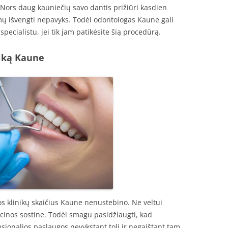
Nors daug kauniečių savo dantis prižiūri kasdien
mų išvengti nepavyks. Todėl odontologas Kaune gali
specialistu, jei tik jam patikėsite šią procedūrą.
iką Kaune
os klinikų skaičius Kaune nenustebino. Ne veltui
inos sostine. Todėl smagu pasidžiaugti, kad
esionalios paslaugos nevykstant toli ir negaištant tam