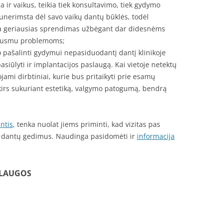
a ir vaikus, teikia tiek konsultavimo, tiek gydymo
unerimsta dėl savo vaikų dantų būklės, todėl
a geriausias sprendimas užbėgant dar didesnėms
kausmu problemoms;
ko pašalinti gydymui nepasiduodantį dantį klinikoje
asiūlyti ir implantacijos paslaugą. Kai vietoje netektų
ami dirbtiniai, kurie bus pritaikyti prie esamų
kirs sukuriant estetiką, valgymo patogumą, bendrą
antis
, tenka nuolat jiems priminti, kad vizitas pas
a dantų gedimus. Naudinga pasidomėti ir
informacija
SLAUGOS