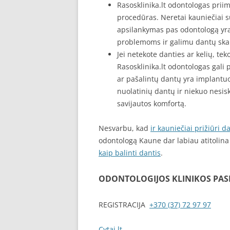
Rasosklinika.lt odontologas priim
procedūras. Neretai kauniečiai s
apsilankymas pas odontologą yr
problemoms ir galimu dantų s
Jei netekote danties ar kelių, te
Rasosklinika.lt odontologas gali p
ar pašalintų dantų yra implantuoj
nuolatinių dantų ir niekuo nesis
savijautos komfortą.
Nesvarbu, kad
ir kauniečiai prižiūri d
odontologą Kaune dar labiau atitolin
kaip balinti dantis
.
ODONTOLOGIJOS KLINIKOS PA
REGISTRACIJA
+370 (37) 72 97 97
Cytai.lt