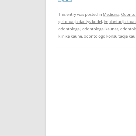
This entry was posted in
Medicina
,
Odontol
geltonuoja dantys kodel
,
implantacija kaun
odontologai
,
odontologai kaunas
,
odontol
klinika kaune
,
odontologo konsultacija ka