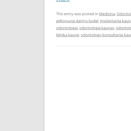
This entry was posted in
Medicina
,
Odontol
geltonuoja dantys kodel
,
implantacija kaun
odontologai
,
odontologai kaunas
,
odontol
klinika kaune
,
odontologo konsultacija ka