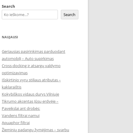
Search
Search
NAUJAUSI
Geriausias pasirinkimas parduodant
automobilį – Auto supirkimas
Cross-docking ir atsargų valdymo
optimizavimas
Išskirtinio vyrų stiliaus atributas –
kaklaraištis
Kokybiškos vidaus durys Vilniuje
Tikrumo akcentas Jūsų erdvėje –
Paveikslai ant drobės:
Vandens filtrai namui
Aquaphor filtrai
Žieminių padangų žymėjimas – svarbu