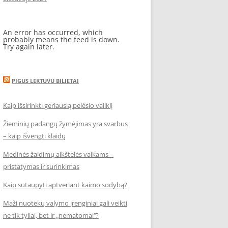
An error has occurred, which
probably means the feed is down.
Try again later.
PIGUS LEKTUVU BILIETAI
Kaip išsirinkti geriausią pelėsio valiklį
Žieminių padangų žymėjimas yra svarbus
– kaip išvengti klaidų
Medinės žaidimų aikštelės vaikams –
pristatymas ir surinkimas
Kaip sutaupyti aptveriant kaimo sodybą?
Maži nuotekų valymo įrenginiai gali veikti
ne tik tyliai, bet ir „nematomai‘‘?