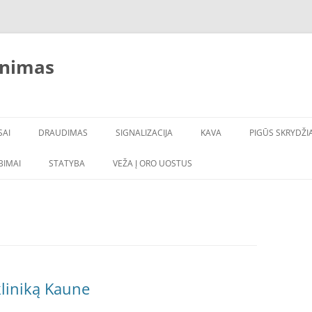
inimas
SAI
DRAUDIMAS
SIGNALIZACIJA
KAVA
PIGŪS SKRYDŽIA
LBIMAI
STATYBA
VEŽA Į ORO UOSTUS
liniką Kaune