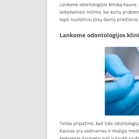
Lankome odontologijos kliniką Kaune. 
laikydamiesi režimo, kai kurių proble
tapti nuolatiniu Jūsų dantų priežiūros 
Lankome odontologijos klin
Tenka pripažinti, kad toks odontologij
Kaunas yra vadinamas ir mažąja medic
kiekvienas kaunietis gali sulaukti prof