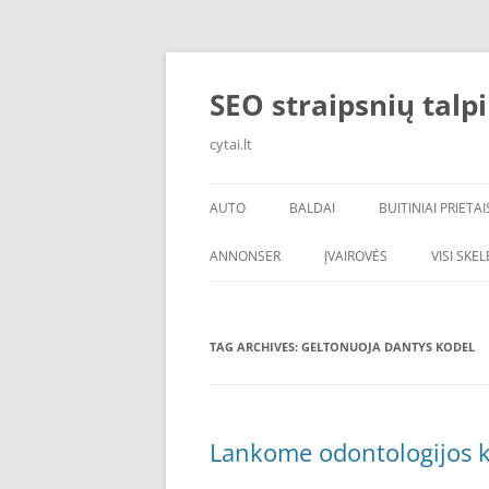
Skip
to
content
SEO straipsnių talp
cytai.lt
AUTO
BALDAI
BUITINIAI PRIETAI
PADANGOS
ANNONSER
ĮVAIROVĖS
VISI SKE
TAG ARCHIVES:
GELTONUOJA DANTYS KODEL
Lankome odontologijos k