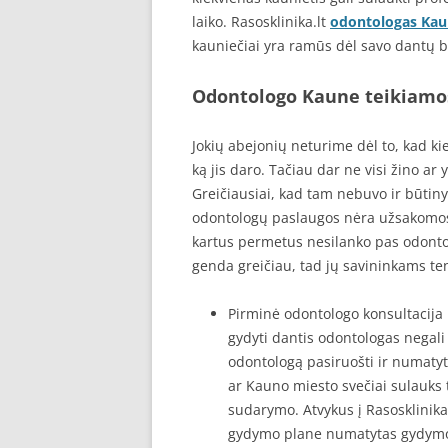
laiko. Rasosklinika.lt
odontologas Ka
kauniečiai yra ramūs dėl savo dantų b
Odontologo Kaune teikiamo
Jokių abejonių neturime dėl to, kad k
ką jis daro. Tačiau dar ne visi žino ar
Greičiausiai, kad tam nebuvo ir būtiny
odontologų paslaugos nėra užsakomos. 
kartus permetus nesilanko pas odonto
genda greičiau, tad jų savininkams te
Pirminė odontologo konsultacija 
gydyti dantis odontologas negali 
odontologą pasiruošti ir numatyt
ar Kauno miesto svečiai sulauks 
sudarymo. Atvykus į Rasosklinika
gydymo plane numatytas gydymo