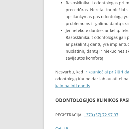
Rasosklinika.lt odontologas priim
procedūras. Neretai kauniečiai s
apsilankymas pas odontologą yr
problemoms ir galimu dantų s
Jei netekote danties ar kelių, te
Rasosklinika.lt odontologas gali p
ar pašalintų dantų yra implantuoj
nuolatinių dantų ir niekuo nesis
savijautos komfortą.
Nesvarbu, kad
ir kauniečiai prižiūri d
odontologą Kaune dar labiau atitolin
kaip balinti dantis
.
ODONTOLOGIJOS KLINIKOS PA
REGISTRACIJA
+370 (37) 72 97 97
Cytai.lt