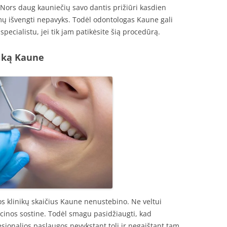
Nors daug kauniečių savo dantis prižiūri kasdien
mų išvengti nepavyks. Todėl odontologas Kaune gali
specialistu, jei tik jam patikėsite šią procedūrą.
iką Kaune
os klinikų skaičius Kaune nenustebino. Ne veltui
inos sostine. Todėl smagu pasidžiaugti, kad
esionalios paslaugos nevykstant toli ir negaištant tam