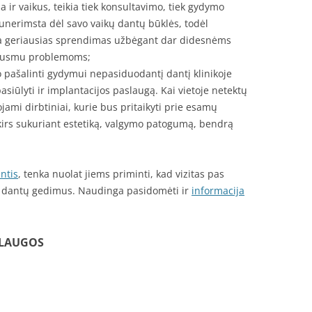
a ir vaikus, teikia tiek konsultavimo, tiek gydymo
unerimsta dėl savo vaikų dantų būklės, todėl
a geriausias sprendimas užbėgant dar didesnėms
kausmu problemoms;
ko pašalinti gydymui nepasiduodantį dantį klinikoje
asiūlyti ir implantacijos paslaugą. Kai vietoje netektų
ami dirbtiniai, kurie bus pritaikyti prie esamų
kirs sukuriant estetiką, valgymo patogumą, bendrą
antis
, tenka nuolat jiems priminti, kad vizitas pas
a dantų gedimus. Naudinga pasidomėti ir
informacija
SLAUGOS