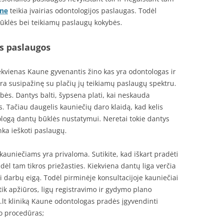
une
teikia įvairias odontologijos paslaugas. Todėl
ūklės bei teikiamų paslaugų kokybės.
s paslaugos
iekvienas Kaune gyvenantis žino kas yra odontologas ir
 yra susipažinę su plačių jų teikiamų paslaugų spektru.
bės. Dantys balti, šypsena plati, kai neskauda
Tačiau daugelis kauniečių daro klaidą, kad kelis
logą dantų būklės nustatymui. Neretai tokie dantys
nka ieškoti paslaugų.
kauniečiams yra privaloma. Sutikite, kad iškart pradėti
dėl tam tikros priežasties. Kiekviena dantų liga verčia
i darbų eigą. Todėl pirminėje konsultacijoje kauniečiai
tik apžiūros, ligų registravimo ir gydymo plano
.lt kliniką Kaune odontologas pradės įgyvendinti
 procedūras;