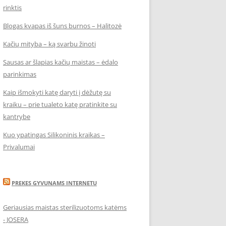
rinktis
Blogas kvapas iš šuns burnos – Halitozė
Kačių mityba – ką svarbu žinoti
Sausas ar šlapias kačių maistas – ėdalo
parinkimas
Kaip išmokyti katę daryti į dėžutę su
kraiku – prie tualeto katę pratinkite su
kantrybe
Kuo ypatingas Silikoninis kraikas –
Privalumai
PREKES GYVUNAMS INTERNETU
Geriausias maistas sterilizuotoms katėms
- JOSERA