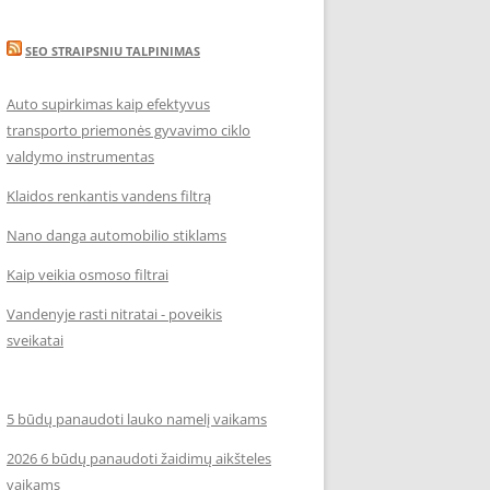
SEO STRAIPSNIU TALPINIMAS
Auto supirkimas kaip efektyvus
transporto priemonės gyvavimo ciklo
valdymo instrumentas
Klaidos renkantis vandens filtrą
Nano danga automobilio stiklams
Kaip veikia osmoso filtrai
Vandenyje rasti nitratai - poveikis
sveikatai
5 būdų panaudoti lauko namelį vaikams
2026 6 būdų panaudoti žaidimų aikšteles
vaikams