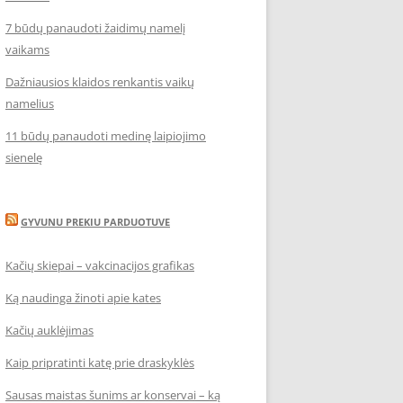
7 būdų panaudoti žaidimų namelį
vaikams
Dažniausios klaidos renkantis vaikų
namelius
11 būdų panaudoti medinę laipiojimo
sienelę
GYVUNU PREKIU PARDUOTUVE
Kačių skiepai – vakcinacijos grafikas
Ką naudinga žinoti apie kates
Kačių auklėjimas
Kaip pripratinti katę prie draskyklės
Sausas maistas šunims ar konservai – ką