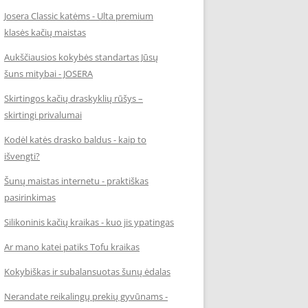
Josera Classic katėms - Ulta premium
klasės kačių maistas
Aukščiausios kokybės standartas Jūsų
šuns mitybai - JOSERA
Skirtingos kačių draskyklių rūšys –
skirtingi privalumai
Kodėl katės drasko baldus - kaip to
išvengti?
Šunų maistas internetu - praktiškas
pasirinkimas
Silikoninis kačių kraikas - kuo jis ypatingas
Ar mano katei patiks Tofu kraikas
Kokybiškas ir subalansuotas šunų ėdalas
Nerandate reikalingų prekių gyvūnams -