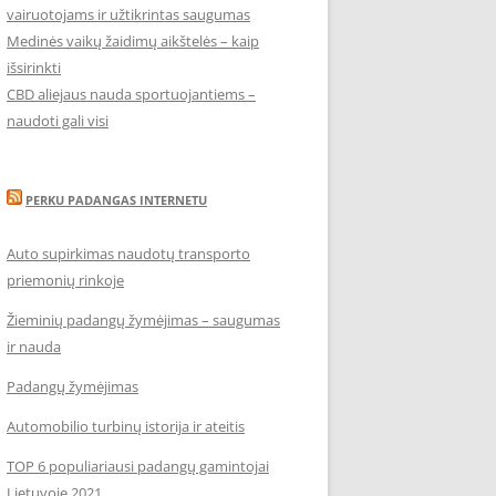
vairuotojams ir užtikrintas saugumas
Medinės vaikų žaidimų aikštelės – kaip
išsirinkti
CBD aliejaus nauda sportuojantiems –
naudoti gali visi
PERKU PADANGAS INTERNETU
Auto supirkimas naudotų transporto
priemonių rinkoje
Žieminių padangų žymėjimas – saugumas
ir nauda
Padangų žymėjimas
Automobilio turbinų istorija ir ateitis
TOP 6 populiariausi padangų gamintojai
Lietuvoje 2021