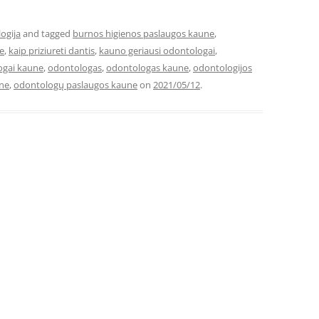
ogija
and tagged
burnos higienos paslaugos kaune
,
e
,
kaip priziureti dantis
,
kauno geriausi odontologai
,
ogai kaune
,
odontologas
,
odontologas kaune
,
odontologijos
une
,
odontologų paslaugos kaune
on
2021/05/12
.