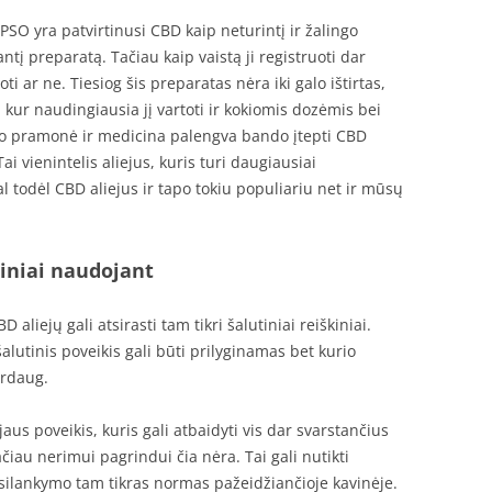
 PSO yra patvirtinusi CBD kaip neturintį ir žalingo
į preparatą. Tačiau kaip vaistą ji registruoti dar
oti ar ne. Tiesiog šis preparatas nėra iki galo ištirtas,
s, kur naudingiausia jį vartoti ir kokiomis dozėmis bei
sto pramonė ir medicina palengva bando įtepti CBD
i vienintelis aliejus, kuris turi daugiausiai
 todėl CBD aliejus ir tapo tokiu populiariu net ir mūsų
kiniai naudojant
 aliejų gali atsirasti tam tikri šalutiniai reiškiniai.
alutinis poveikis gali būti prilyginamas bet kurio
erdaug.
aus poveikis, kuris gali atbaidyti vis dar svarstančius
ačiau nerimui pagrindui čia nėra. Tai gali nutikti
psilankymo tam tikras normas pažeidžiančioje kavinėje.