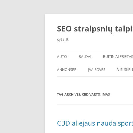
Skip
to
content
SEO straipsnių talp
cytai.lt
AUTO
BALDAI
BUITINIAI PRIETAI
PADANGOS
ANNONSER
ĮVAIROVĖS
VISI SKE
TAG ARCHIVES:
CBD VARTOJIMAS
CBD aliejaus nauda sport