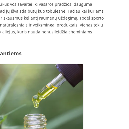
ikus vos savaitei iki vasaros pradžios, dauguma
ad jų išvaizda būtų kuo tobulesnė. Tačiau kai kuriems
ar skausmus keliantį raumenų uždegimą. Todėl sporto
tūralesniais ir veiksmingai produktais. Vienas tokių
D aliejus, kuris nauda nenusileidžia cheminiams
jantiems