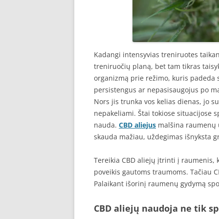
Kadangi intensyvias treniruotes taikan
treniruočių planą, bet tam tikras taisy
organizmą prie režimo, kuris padeda sp
persistengus ar nepasisaugojus po ma
Nors jis trunka vos kelias dienas, jo s
nepakeliami. Štai tokiose situacijose s
nauda.
CBD aliejus
malšina raumenų u
skauda mažiau, uždegimas išnyksta gr
Tereikia CBD aliejų įtrinti į raumenis, 
poveikis gautoms traumoms. Tačiau CBD 
Palaikant išorinį raumenų gydymą sport
CBD aliejų naudoja ne tik s