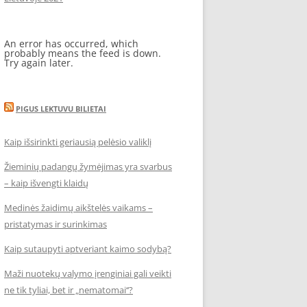
An error has occurred, which
probably means the feed is down.
Try again later.
PIGUS LEKTUVU BILIETAI
Kaip išsirinkti geriausią pelėsio valiklį
Žieminių padangų žymėjimas yra svarbus
– kaip išvengti klaidų
Medinės žaidimų aikštelės vaikams –
pristatymas ir surinkimas
Kaip sutaupyti aptveriant kaimo sodybą?
Maži nuotekų valymo įrenginiai gali veikti
ne tik tyliai, bet ir „nematomai‘‘?