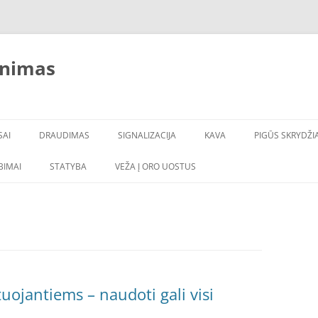
inimas
SAI
DRAUDIMAS
SIGNALIZACIJA
KAVA
PIGŪS SKRYDŽIA
LBIMAI
STATYBA
VEŽA Į ORO UOSTUS
uojantiems – naudoti gali visi