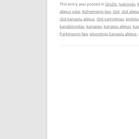
This entry was posted in
Grožis
,
Įvairovės
,
aliejus odai
,
Alzheimerio liga
,
cbd
,
cbd aliej
cbd kanapiu aliejus
,
cbd vartojimas
,
endoka
kanabinoidas
,
kanapes
,
kanapiu aliejus
,
kas
Parkinsono liga
,
pluostiniu kanapiu aliejus
,