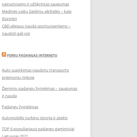
vairuotojams ir užtikrintas saugumas
Medinės vaikų žaidimų aikštelės – kaip
išsirinkti
CBD aliejaus nauda sportuojantiems –
naudoti gali visi
PERKU PADANGAS INTERNETU
Auto supirkimas naudotų transporto
priemonių rinkoje
Žieminių padangų žymėjimas – saugumas
ir nauda
Padangų žymėjimas
Automobilio turbinų istorija ir ateitis
TOP 6 populiariausi padangų gamintojai
Lietuvoje 2021