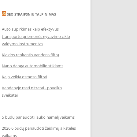
SEO STRAIPSNIU TALPINIMAS
Auto supirkimas kaip efektyvus
transporto priemonės gyvavimo ciklo
valdymo instrumentas
Klaidos renkantis vandens filtrą
Nano danga automobilio stiklams
Kaip veikia osmoso filtrai
Vandenyje rasti nitratai - poveikis
sveikatai
5 būdų panaudoti lauko namelį vaikams
2026 6 būdų panaudoti žaidimų aikšteles
vaikams