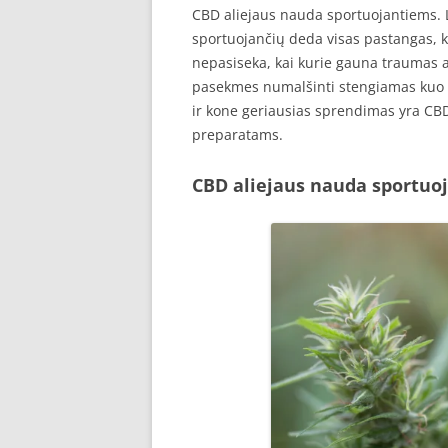
CBD aliejaus nauda sportuojantiems. L
sportuojančių deda visas pastangas, k
nepasiseka, kai kurie gauna traumas 
pasekmes numalšinti stengiamas kuo na
ir kone geriausias sprendimas yra CB
preparatams.
CBD aliejaus nauda sportuo