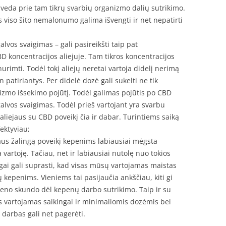
veda prie tam tikrų svarbių organizmo dalių sutrikimo.
viso šito nemalonumo galima išvengti ir net nepatirti
vos svaigimas – gali pasireikšti taip pat
 koncentracijos aliejuje. Tam tikros koncentracijos
rimti. Todėl tokį aliejų neretai vartoja didelį nerimą
 patiriantys. Per didelė dozė gali sukelti ne tik
izmo išsekimo pojūtį. Todėl galimas pojūtis po CBD
 galvos svaigimas. Todėl prieš vartojant yra svarbu
aliejaus su CBD poveikį čia ir dabar. Turintiems saiką
ektyviau;
aus žalingą poveikį kepenims labiausiai mėgsta
a vartoję. Tačiau, net ir labiausiai nutolę nuo tokios
ai gali suprasti, kad visas mūsų vartojamas maistas
 kepenims. Vieniems tai pasijaučia ankščiau, kiti gi
eno skundo dėl kepenų darbo sutrikimo. Taip ir su
us vartojamas saikingai ir minimaliomis dozėmis bei
darbas gali net pagerėti.