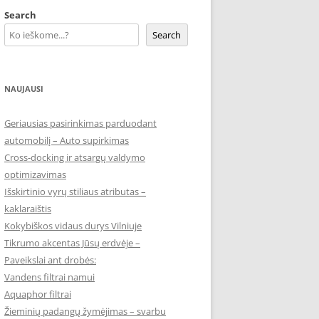
Search
Search
NAUJAUSI
Geriausias pasirinkimas parduodant
automobilį – Auto supirkimas
Cross-docking ir atsargų valdymo
optimizavimas
Išskirtinio vyrų stiliaus atributas –
kaklaraištis
Kokybiškos vidaus durys Vilniuje
Tikrumo akcentas Jūsų erdvėje –
Paveikslai ant drobės:
Vandens filtrai namui
Aquaphor filtrai
Žieminių padangų žymėjimas – svarbu