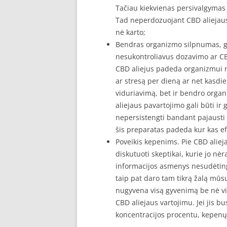
Tačiau kiekvienas persivalgymas 
Tad neperdozuojant CBD aliejaus 
nė karto;
Bendras organizmo silpnumas, gal
nesukontroliavus dozavimo ar CBD
CBD aliejus padeda organizmui nu
ar stresą per dieną ar net kasdien
viduriavimą, bet ir bendro organ
aliejaus pavartojimo gali būti ir
nepersistengti bandant pajausti 
šis preparatas padeda kur kas ef
Poveikis kepenims. Pie CBD aliej
diskutuoti skeptikai, kurie jo nėr
informacijos asmenys nesudėting
taip pat daro tam tikrą žalą mūsų
nugyvena visą gyvenimą be nė vi
CBD aliejaus vartojimu. Jei jis b
koncentracijos procentu, kepenų 