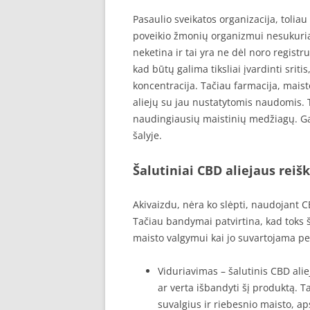
Pasaulio sveikatos organizacija, toliau
poveikio žmonių organizmui nesukuriant
neketina ir tai yra ne dėl noro registru
kad būtų galima tiksliai įvardinti sriti
koncentracija. Tačiau farmacija, mai
aliejų su jau nustatytomis naudomis. Ta
naudingiausių maistinių medžiagų. Gal
šalyje.
Šalutiniai CBD aliejaus reiš
Akivaizdu, nėra ko slėpti, naudojant CBD
Tačiau bandymai patvirtina, kad toks š
maisto valgymui kai jo suvartojama p
Viduriavimas – šalutinis CBD aliej
ar verta išbandyti šį produktą. T
suvalgius ir riebesnio maisto, a