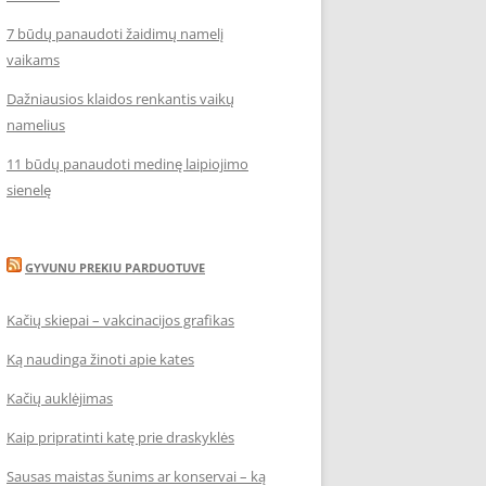
7 būdų panaudoti žaidimų namelį
vaikams
Dažniausios klaidos renkantis vaikų
namelius
11 būdų panaudoti medinę laipiojimo
sienelę
GYVUNU PREKIU PARDUOTUVE
Kačių skiepai – vakcinacijos grafikas
Ką naudinga žinoti apie kates
Kačių auklėjimas
Kaip pripratinti katę prie draskyklės
Sausas maistas šunims ar konservai – ką