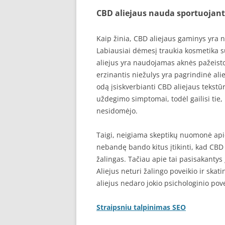
CBD aliejaus nauda sportuojanti
Kaip žinia, CBD aliejaus gaminys yra
Labiausiai dėmesį traukia kosmetika s
aliejus yra naudojamas aknės pažeisto
erzinantis niežulys yra pagrindinė alie
odą įsiskverbianti CBD aliejaus tekst
uždegimo simptomai, todėl gailisi tie,
nesidomėjo.
Taigi, neigiama skeptikų nuomonė apie 
nebandę bando kitus įtikinti, kad CBD 
žalingas. Tačiau apie tai pasisakantys
Aliejus neturi žalingo poveikio ir skat
aliejus nedaro jokio psichologinio poveik
Straipsniu talpinimas SEO