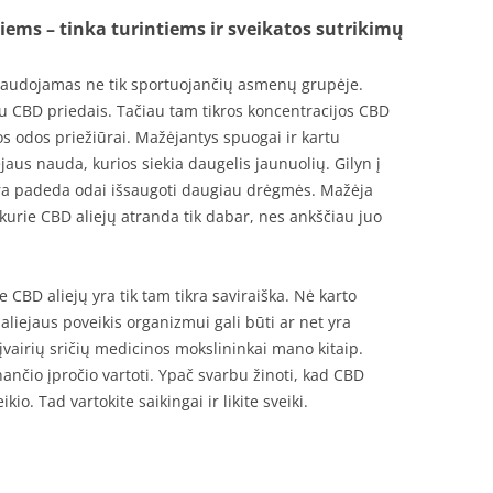
ems – tinka turintiems ir sveikatos sutrikimų
 naudojamas ne tik sportuojančių asmenų grupėje.
u CBD priedais. Tačiau tam tikros koncentracijos CBD
s odos priežiūrai. Mažėjantys spuogai ir kartu
jaus nauda, kurios siekia daugelis jaunuolių. Gilyn į
ūra padeda odai išsaugoti daugiau drėgmės. Mažėja
 kurie CBD aliejų atranda tik dabar, nes ankščiau juo
CBD aliejų yra tik tam tikra saviraiška. Nė karto
aliejaus poveikis organizmui gali būti ar net yra
 įvairių sričių medicinos mokslininkai mano kitaip.
inančio įpročio vartoti. Ypač svarbu žinoti, kad CBD
io. Tad vartokite saikingai ir likite sveiki.