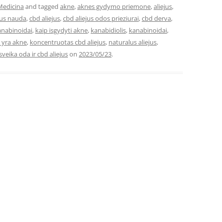
Medicina
and tagged
akne
,
aknes gydymo priemone
,
aliejus
,
aus nauda
,
cbd aliejus
,
cbd aliejus odos prieziurai
,
cbd derva
,
nabinoidai
,
kaip isgydyti akne
,
kanabidiolis
,
kanabinoidai
,
 yra akne
,
koncentruotas cbd aliejus
,
naturalus aliejus
,
sveika oda ir cbd aliejus
on
2023/05/23
.