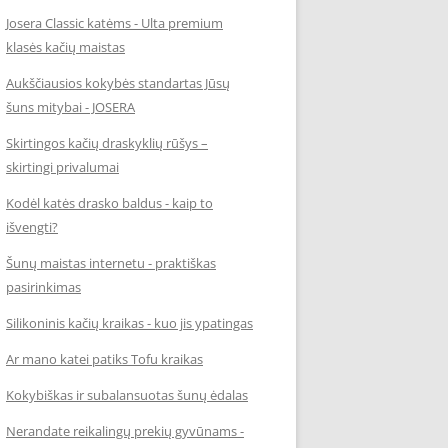
Josera Classic katėms - Ulta premium
klasės kačių maistas
Aukščiausios kokybės standartas Jūsų
šuns mitybai - JOSERA
Skirtingos kačių draskyklių rūšys –
skirtingi privalumai
Kodėl katės drasko baldus - kaip to
išvengti?
Šunų maistas internetu - praktiškas
pasirinkimas
Silikoninis kačių kraikas - kuo jis ypatingas
Ar mano katei patiks Tofu kraikas
Kokybiškas ir subalansuotas šunų ėdalas
Nerandate reikalingų prekių gyvūnams -