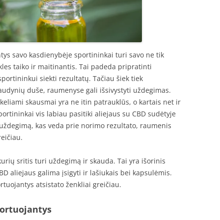
tys savo kasdienybėje sportininkai turi savo ne tik
kles taiko ir maitinantis. Tai padeda pripratinti
ortininkui siekti rezultatų. Tačiau šiek tiek
udynių duše, raumenyse gali išsivystyti uždegimas.
ukeliami skausmai yra ne itin patrauklūs, o kartais net ir
portininkai vis labiau pasitiki aliejaus su CBD sudėtyje
ždegimą, kas veda prie norimo rezultato, raumenis
eičiau.
kurių sritis turi uždegimą ir skauda. Tai yra išorinis
aliejaus galima įsigyti ir lašiukais bei kapsulėmis.
uojantys atsistato ženkliai greičiau.
portuojantys