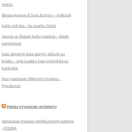
rinktis
Blogas kvapas iš šuns burnos – Halitozė
Kačių mityba – ką svarbu žinoti
Sausas ar šlapias kačių maistas – ėdalo
parinkimas
Kaip išmokyti katę daryti į dėžutę su
kraiku – prie tualeto katę pratinkite su
kantrybe
Kuo ypatingas Silikoninis kraikas –
Privalumai
PREKES GYVUNAMS INTERNETU
Geriausias maistas sterilizuotoms katėms
- JOSERA