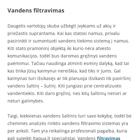
Vandens filtravimas
Daugelis vartotojų skuba užbėgti įvykiams už akių ir
priežastis suprantama. Kai kas statosi namus, privalu
pasirinkti ir sumontuoti vandens tiekimo sistemą į namus.
Kiti stato pramoninį objektą iki kurio nėra atvesto
komunikacijos, todėl bus daromas gręžinys vandens
paėmimui. Tačiau naudinga atminti esminį dalyką, kad tai
kas tinka Jūsų kaimynui nereiškia, kad tiks ir Jums. Gal
kaimynas turi išsikasęs ar tik planuoja išsikasti tik paviršinį
vandens šaltinį – šulinį. Kiti jungiasi prie centralizuoto
vandentiekio. Kiti daro gręžinį, nes kitų šaltinių nenori ar
neturi galimybės.
Taigi, kiekvienas vandens šaltinis turi savo kokybę, todėl be
cheminės analizės rinktis vandens filtravimo sistemas yra
per anksti. Tam yra reikalinga profesionali pagalba, kuria
gali suteikti ltaqua.lt specialistai. Vandens
filtravimas