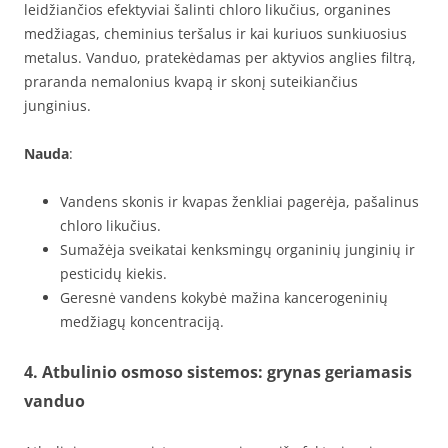
leidžiančios efektyviai šalinti chloro likučius, organines
medžiagas, cheminius teršalus ir kai kuriuos sunkiuosius
metalus. Vanduo, pratekėdamas per aktyvios anglies filtrą,
praranda nemalonius kvapą ir skonį suteikiančius
junginius.
Nauda
:
Vandens skonis ir kvapas ženkliai pagerėja, pašalinus
chloro likučius.
Sumažėja sveikatai kenksmingų organinių junginių ir
pesticidų kiekis.
Geresnė vandens kokybė mažina kancerogeninių
medžiagų koncentraciją.
4. Atbulinio osmoso sistemos: grynas geriamasis
vanduo