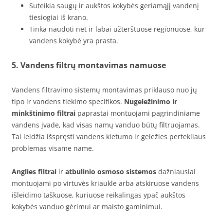
Suteikia saugų ir aukštos kokybės geriamąjį vandenį
tiesiogiai iš krano.
Tinka naudoti net ir labai užterštuose regionuose, kur
vandens kokybė yra prasta.
5. Vandens filtrų montavimas namuose
Vandens filtravimo sistemų montavimas priklauso nuo jų
tipo ir vandens tiekimo specifikos.
Nugeležinimo ir
minkštinimo filtrai
paprastai montuojami pagrindiniame
vandens įvade, kad visas namų vanduo būtų filtruojamas.
Tai leidžia išspręsti vandens kietumo ir geležies pertekliaus
problemas visame name.
Anglies filtrai
ir
atbulinio osmoso sistemos
dažniausiai
montuojami po virtuvės kriaukle arba atskiruose vandens
išleidimo taškuose, kuriuose reikalingas ypač aukštos
kokybės vanduo gėrimui ar maisto gaminimui.