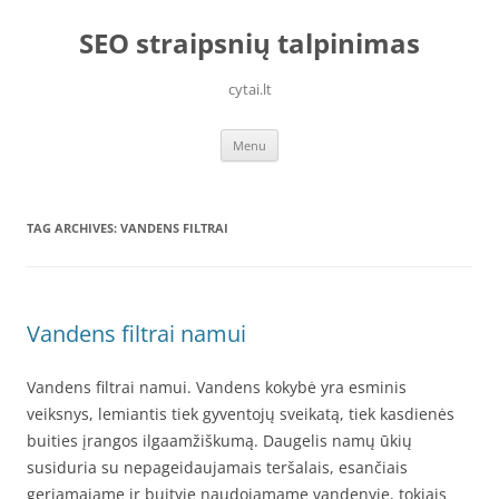
Skip
to
SEO straipsnių talpinimas
content
cytai.lt
Menu
TAG ARCHIVES:
VANDENS FILTRAI
Vandens filtrai namui
Vandens filtrai namui. Vandens kokybė yra esminis
veiksnys, lemiantis tiek gyventojų sveikatą, tiek kasdienės
buities įrangos ilgaamžiškumą. Daugelis namų ūkių
susiduria su nepageidaujamais teršalais, esančiais
geriamajame ir buityje naudojamame vandenyje, tokiais