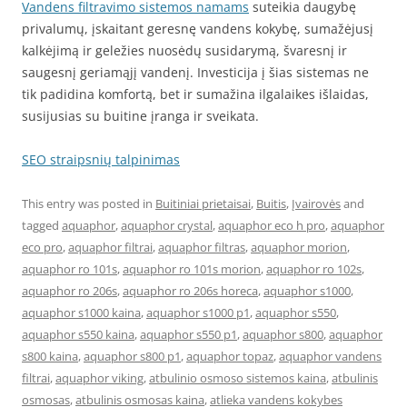
Vandens filtravimo sistemos namams
suteikia daugybę
privalumų, įskaitant geresnę vandens kokybę, sumažėjusį
kalkėjimą ir geležies nuosėdų susidarymą, švaresnį ir
saugesnį geriamąjį vandenį. Investicija į šias sistemas ne
tik padidina komfortą, bet ir sumažina ilgalaikes išlaidas,
susijusias su buitine įranga ir sveikata.
SEO straipsnių talpinimas
This entry was posted in
Buitiniai prietaisai
,
Buitis
,
Įvairovės
and
tagged
aquaphor
,
aquaphor crystal
,
aquaphor eco h pro
,
aquaphor
eco pro
,
aquaphor filtrai
,
aquaphor filtras
,
aquaphor morion
,
aquaphor ro 101s
,
aquaphor ro 101s morion
,
aquaphor ro 102s
,
aquaphor ro 206s
,
aquaphor ro 206s horeca
,
aquaphor s1000
,
aquaphor s1000 kaina
,
aquaphor s1000 p1
,
aquaphor s550
,
aquaphor s550 kaina
,
aquaphor s550 p1
,
aquaphor s800
,
aquaphor
s800 kaina
,
aquaphor s800 p1
,
aquaphor topaz
,
aquaphor vandens
filtrai
,
aquaphor viking
,
atbulinio osmoso sistemos kaina
,
atbulinis
osmosas
,
atbulinis osmosas kaina
,
atlieka vandens kokybes