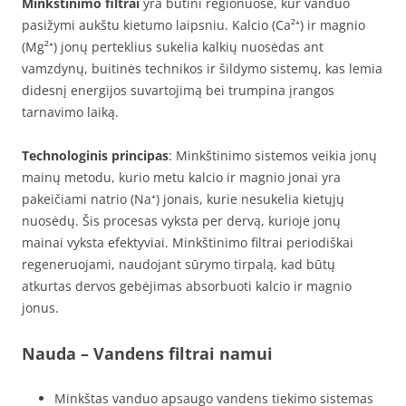
Minkštinimo filtrai
yra būtini regionuose, kur vanduo
pasižymi aukštu kietumo laipsniu. Kalcio (Ca²⁺) ir magnio
(Mg²⁺) jonų perteklius sukelia kalkių nuosėdas ant
vamzdynų, buitinės technikos ir šildymo sistemų, kas lemia
didesnį energijos suvartojimą bei trumpina įrangos
tarnavimo laiką.
Technologinis principas
: Minkštinimo sistemos veikia jonų
mainų metodu, kurio metu kalcio ir magnio jonai yra
pakeičiami natrio (Na⁺) jonais, kurie nesukelia kietųjų
nuosėdų. Šis procesas vyksta per dervą, kurioje jonų
mainai vyksta efektyviai. Minkštinimo filtrai periodiškai
regeneruojami, naudojant sūrymo tirpalą, kad būtų
atkurtas dervos gebėjimas absorbuoti kalcio ir magnio
jonus.
Nauda
– Vandens filtrai namui
Minkštas vanduo apsaugo vandens tiekimo sistemas