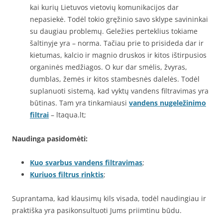
kai kurių Lietuvos vietovių komunikacijos dar
nepasiekė. Todėl tokio gręžinio savo sklype savininkai
su daugiau problemų. Geležies perteklius tokiame
šaltinyje yra – norma. Tačiau prie to prisideda dar ir
kietumas, kalcio ir magnio druskos ir kitos ištirpusios
organinės medžiagos. O kur dar smėlis, žvyras,
dumblas, žemės ir kitos stambesnės dalelės. Todėl
suplanuoti sistemą, kad vyktų vandens filtravimas yra
būtinas. Tam yra tinkamiausi
vandens nugeležinimo
filtrai
– ltaqua.lt;
Naudinga pasidomėti:
Kuo svarbus vandens filtravimas
;
Kuriuos filtrus rinktis
;
Suprantama, kad klausimų kils visada, todėl naudingiau ir
praktiška yra pasikonsultuoti Jums priimtinu būdu.