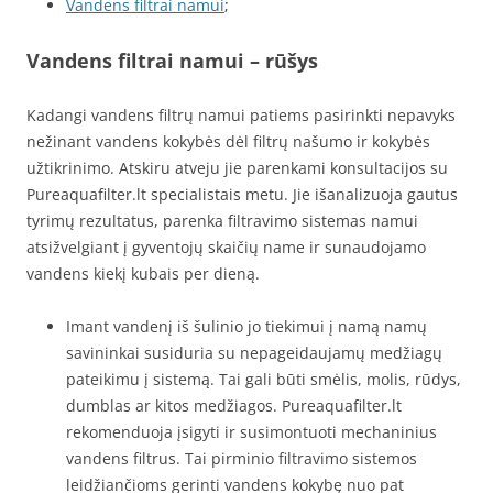
Vandens filtrai namui
;
Vandens filtrai namui – rūšys
Kadangi vandens filtrų namui patiems pasirinkti nepavyks
nežinant vandens kokybės dėl filtrų našumo ir kokybės
užtikrinimo. Atskiru atveju jie parenkami konsultacijos su
Pureaquafilter.lt specialistais metu. Jie išanalizuoja gautus
tyrimų rezultatus, parenka filtravimo sistemas namui
atsižvelgiant į gyventojų skaičių name ir sunaudojamo
vandens kiekį kubais per dieną.
Imant vandenį iš šulinio jo tiekimui į namą namų
savininkai susiduria su nepageidaujamų medžiagų
pateikimu į sistemą. Tai gali būti smėlis, molis, rūdys,
dumblas ar kitos medžiagos. Pureaquafilter.lt
rekomenduoja įsigyti ir susimontuoti mechaninius
vandens filtrus. Tai pirminio filtravimo sistemos
leidžiančioms gerinti vandens kokybę nuo pat