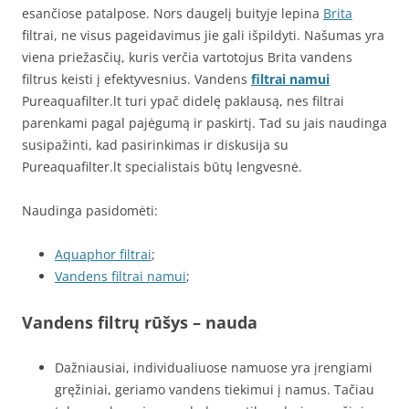
esančiose patalpose. Nors daugelį buityje lepina
Brita
filtrai, ne visus pageidavimus jie gali išpildyti. Našumas yra
viena priežasčių, kuris verčia vartotojus Brita vandens
filtrus keisti į efektyvesnius. Vandens
filtrai namui
Pureaquafilter.lt turi ypač didelę paklausą, nes filtrai
parenkami pagal pajėgumą ir paskirtį. Tad su jais naudinga
susipažinti, kad pasirinkimas ir diskusija su
Pureaquafilter.lt specialistais būtų lengvesnė.
Naudinga pasidomėti:
Aquaphor filtrai
;
Vandens filtrai namui
;
Vandens filtrų rūšys – nauda
Dažniausiai, individualiuose namuose yra įrengiami
gręžiniai, geriamo vandens tiekimui į namus. Tačiau