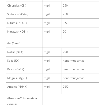
Chloridas (Cl–)
mg/l
250
Sulfatas (SO42-)
mg/l
250
Nitritas (NO2–)
mg/l
0,50
Nitratas (NO3–)
mg/l
50
Katijonai:
Natris (Na+)
mg/l
200
Kalis (K+)
mg/l
nenormuojamas
Kalcis (Ca2+)
mg/l
nenormuojamas
Magnis (Mg2+)
mg/l
nenormuojamas
Amonis (NH4+)
mg/l
0,50
Kitos analitės vandens
tyrime: