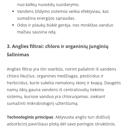
nuo kalkių nuosėdų susidarymo.
Vandens šildymo sistemos veikia efektyviau, kas
sumažina energijos sąnaudas.
Odos ir plaukų būklė gerėja, nes minkštas vanduo
mažiau sausina odą.
3. Anglies filtrai: chloro ir organinių junginių
šalinimas
Anglies filtrai yra itin svarbūs, norint pašalinti iš vandens
chloro likučius, organines medžiagas, pesticidus ir
herbicidus, kurie sukelia nemalonų skonį ir kvapą. Daugelis
namų ūkių gauna vandens iš centralizuotų tiekimo
sistemų, kuriose vanduo yra chloruojamas, siekiant
sumažinti mikrobiologinį užterštumą.
Technologinis principas
: Aktyvuota anglis turi didžiulį
adsorbcinį paviršiaus plotą dėl savo poringos struktūros,