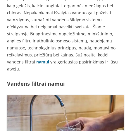
kaip geležis, kalcio junginiai, organinės medžiagos bei
chloras. Nepakankamai išvalytas vanduo gali pažeisti
vamzdynus, sumažinti vandens šildymo sistemų
efektyvumą bei neigiamai paveikti sveikatą. Šiame
straipsnyje išnagrinėsime nugeležinimo, minkštinimo,
anglies filtrų ir atbulinio osmoso sistemų, naudojamų
namuose, technologinius principus, naudą, montavimo
reikalavimus, priežiūrą bei kainas. Sužinosite, kodėl
vandens filtrai
namui
yra geriausias pasirinkimas ir Jūsų
atveju.
Vandens filtrai namui