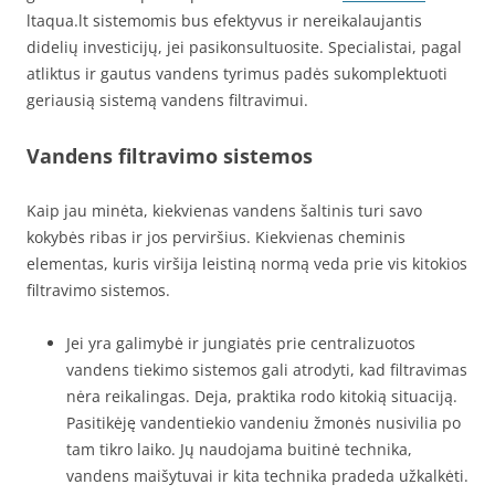
ltaqua.lt sistemomis bus efektyvus ir nereikalaujantis
didelių investicijų, jei pasikonsultuosite. Specialistai, pagal
atliktus ir gautus vandens tyrimus padės sukomplektuoti
geriausią sistemą vandens filtravimui.
Vandens filtravimo sistemos
Kaip jau minėta, kiekvienas vandens šaltinis turi savo
kokybės ribas ir jos perviršius. Kiekvienas cheminis
elementas, kuris viršija leistiną normą veda prie vis kitokios
filtravimo sistemos.
Jei yra galimybė ir jungiatės prie centralizuotos
vandens tiekimo sistemos gali atrodyti, kad filtravimas
nėra reikalingas. Deja, praktika rodo kitokią situaciją.
Pasitikėję vandentiekio vandeniu žmonės nusivilia po
tam tikro laiko. Jų naudojama buitinė technika,
vandens maišytuvai ir kita technika pradeda užkalkėti.