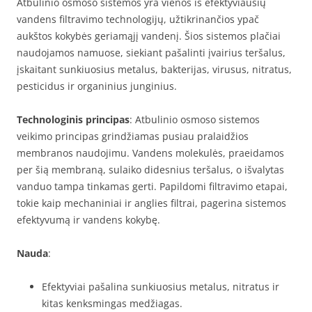
Atbulinio osmoso sistemos yra vienos iš efektyviausių
vandens filtravimo technologijų, užtikrinančios ypač
aukštos kokybės geriamąjį vandenį. Šios sistemos plačiai
naudojamos namuose, siekiant pašalinti įvairius teršalus,
įskaitant sunkiuosius metalus, bakterijas, virusus, nitratus,
pesticidus ir organinius junginius.
Technologinis principas
: Atbulinio osmoso sistemos
veikimo principas grindžiamas pusiau pralaidžios
membranos naudojimu. Vandens molekulės, praeidamos
per šią membraną, sulaiko didesnius teršalus, o išvalytas
vanduo tampa tinkamas gerti. Papildomi filtravimo etapai,
tokie kaip mechaniniai ir anglies filtrai, pagerina sistemos
efektyvumą ir vandens kokybę.
Nauda
:
Efektyviai pašalina sunkiuosius metalus, nitratus ir
kitas kenksmingas medžiagas.