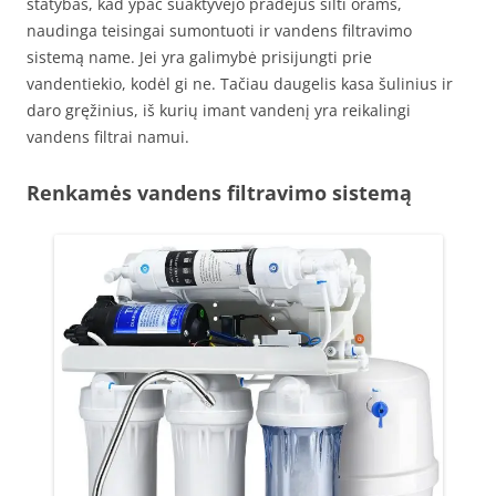
statybas, kad ypač suaktyvėjo pradėjus šilti orams,
naudinga teisingai sumontuoti ir vandens filtravimo
sistemą name. Jei yra galimybė prisijungti prie
vandentiekio, kodėl gi ne. Tačiau daugelis kasa šulinius ir
daro gręžinius, iš kurių imant vandenį yra reikalingi
vandens filtrai namui.
Renkamės vandens filtravimo sistemą