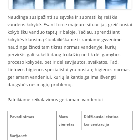
Naudinga susipažinti su sąvoka ir suprasti ką reiškia
vandens kokybė. Esant force majeure situacijai, greičiausiai
kokybišku vanduo taptų ir baloje. Tačiau, sprendžiant
kokybės klausimą šiuolaikiškame ir ramiame gyvenime
naudinga žinoti tam tikras normas vandenyje, kurių
perviršis gali sukelti daug trukdžių ne tik dėl gamybos
proceso kokybės, bet ir dėl savijautos, sveikatos. Tad,
Lietuvos higienos specialistai yra nustatę higienos normas
geriamam vandeniui, kurių laikantis galima išvengti
daugybės nesmagių problemų.
Pateikiame reikalavimus geriamam vandeniui
Pavadinimas
Mato
Didžiausia leistina
vienetas
koncentracija
Katijonai: