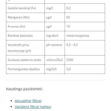
Geležis bendroji (Fe)
mg/l
0,2
Manganas (Mn)
μg/l
50
Arsenas (As)
μg/l
10
Bendras kietumas
mg-ekv/l
nenormuojamas
Vandenilio jonų
pH vienetai
6,5 – 9,5
koncetracija (pH)
Savitasis elektrinis laidis
mS/cm25oC
2500
Permanganato skaičius
mgO2/l
5,0
Naudinga pasidomėti:
Aquaphor filtrai
;
Vandens filtrai namui
;