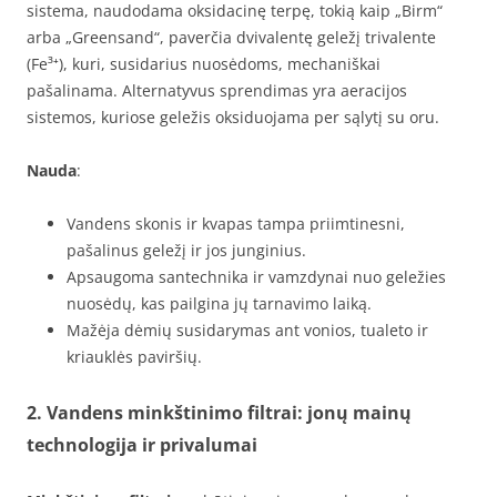
sistema, naudodama oksidacinę terpę, tokią kaip „Birm“
arba „Greensand“, paverčia dvivalentę geležį trivalente
(Fe³⁺), kuri, susidarius nuosėdoms, mechaniškai
pašalinama. Alternatyvus sprendimas yra aeracijos
sistemos, kuriose geležis oksiduojama per sąlytį su oru.
Nauda
:
Vandens skonis ir kvapas tampa priimtinesni,
pašalinus geležį ir jos junginius.
Apsaugoma santechnika ir vamzdynai nuo geležies
nuosėdų, kas pailgina jų tarnavimo laiką.
Mažėja dėmių susidarymas ant vonios, tualeto ir
kriauklės paviršių.
2. Vandens minkštinimo filtrai: jonų mainų
technologija ir privalumai