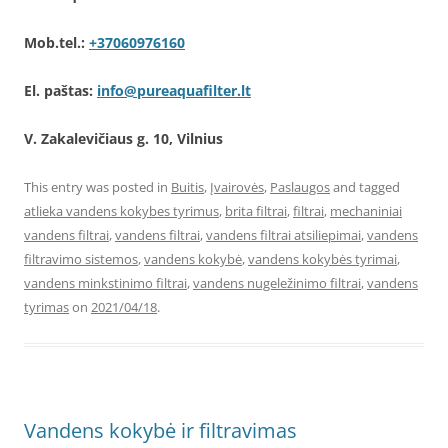
Mob.tel.:
+37060976160
El. paštas:
info@pureaquafilter.lt
V. Zakalevičiaus g. 10, Vilnius
This entry was posted in
Buitis
,
Įvairovės
,
Paslaugos
and tagged
atlieka vandens kokybes tyrimus
,
brita filtrai
,
filtrai
,
mechaniniai
vandens filtrai
,
vandens filtrai
,
vandens filtrai atsiliepimai
,
vandens
filtravimo sistemos
,
vandens kokybė
,
vandens kokybės tyrimai
,
vandens minkstinimo filtrai
,
vandens nugeležinimo filtrai
,
vandens
tyrimas
on
2021/04/18
.
Vandens kokybė ir filtravimas