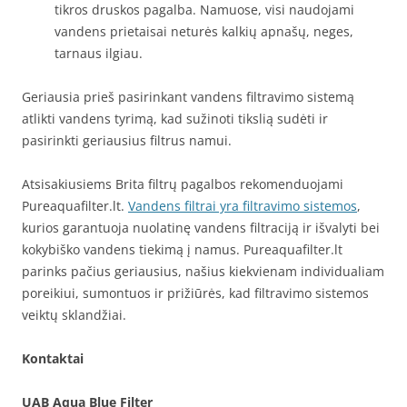
tikros druskos pagalba. Namuose, visi naudojami
vandens prietaisai neturės kalkių apnašų, neges,
tarnaus ilgiau.
Geriausia prieš pasirinkant vandens filtravimo sistemą
atlikti vandens tyrimą, kad sužinoti tikslią sudėti ir
pasirinkti geriausius filtrus namui.
Atsisakiusiems Brita filtrų pagalbos rekomenduojami
Pureaquafilter.lt.
Vandens filtrai yra filtravimo sistemos
,
kurios garantuoja nuolatinę vandens filtraciją ir išvalyti bei
kokybiško vandens tiekimą į namus. Pureaquafilter.lt
parinks pačius geriausius, našius kiekvienam individualiam
poreikiui, sumontuos ir prižiūrės, kad filtravimo sistemos
veiktų sklandžiai.
Kontaktai
UAB Aqua Blue Filter