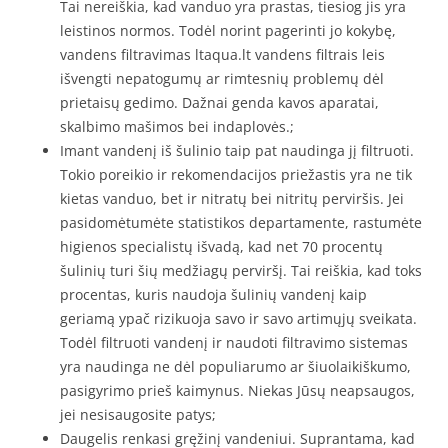
Tai nereiškia, kad vanduo yra prastas, tiesiog jis yra
leistinos normos. Todėl norint pagerinti jo kokybę,
vandens filtravimas ltaqua.lt vandens filtrais leis
išvengti nepatogumų ar rimtesnių problemų dėl
prietaisų gedimo. Dažnai genda kavos aparatai,
skalbimo mašimos bei indaplovės.;
Imant vandenį iš šulinio taip pat naudinga jį filtruoti.
Tokio poreikio ir rekomendacijos priežastis yra ne tik
kietas vanduo, bet ir nitratų bei nitritų perviršis. Jei
pasidomėtumėte statistikos departamente, rastumėte
higienos specialistų išvadą, kad net 70 procentų
šulinių turi šių medžiagų perviršį. Tai reiškia, kad toks
procentas, kuris naudoja šulinių vandenį kaip
geriamą ypač rizikuoja savo ir savo artimųjų sveikata.
Todėl filtruoti vandenį ir naudoti filtravimo sistemas
yra naudinga ne dėl populiarumo ar šiuolaikiškumo,
pasigyrimo prieš kaimynus. Niekas Jūsų neapsaugos,
jei nesisaugosite patys;
Daugelis renkasi gręžinį vandeniui. Suprantama, kad