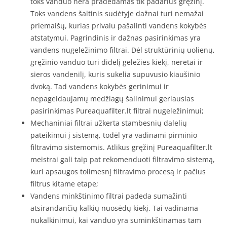
toks vanduo nėra pradedamas tik padarius gręžinį.
Toks vandens šaltinis sudėtyje dažnai turi nemažai
priemaišų, kurias privalu pašalinti vandens kokybės
atstatymui. Pagrindinis ir dažnas pasirinkimas yra
vandens nugeležinimo filtrai. Dėl struktūrinių uolienų,
gręžinio vanduo turi didelį geležies kiekį, neretai ir
sieros vandenilį, kuris sukelia supuvusio kiaušinio
dvoką. Tad vandens kokybės gerinimui ir
nepageidaujamų medžiagų šalinimui geriausias
pasirinkimas Pureaquafilter.lt filtrai nugeležinimui;
Mechaniniai filtrai užkerta stambesnių dalelių
pateikimui į sistemą, todėl yra vadinami pirminio
filtravimo sistemomis. Atlikus gręžinį Pureaquafilter.lt
meistrai gali taip pat rekomenduoti filtravimo sistemą,
kuri apsaugos tolimesnį filtravimo procesą ir pačius
filtrus kitame etape;
Vandens minkštinimo filtrai padeda sumažinti
atsirandančių kalkių nuosėdų kiekį. Tai vadinama
nukalkinimui, kai vanduo yra suminkštinamas tam