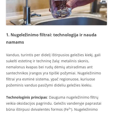
1. Nugeležinimo filtrai: technologija ir nauda
namams
Vanduo, turintis per didelį ištirpusios geležies kiekį, gali
sukelti estetinę ir techninę žalą: metalinis skonis,
nemalonus kvapas bei rudų dėmių atsiradimas ant
santechnikos įrangos yra tipiški požymiai. Nugeležinimo
filtrai yra esminė sistema, ypač regionuose, kuriuose
požeminis vanduo pasižymi dideliu geležies kiekiu.
Technologinis principas
: Dauguma nugeležinimo filtrų
veikia oksidacijos pagrindu. Geležis vandenyje paprastai
būna ištirpusi dvivalentės formos (Fe²⁺). Nugeležinimo