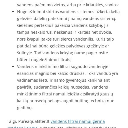
vandens paėmimo vietos, arba prie kriauklės, vonios;
Nugeležinimui skirtos vandens sistemos užkerta kelią
geležies dalelių patekimui į namų vandens sistemą.
Geležies perteklius pakeičia vandens kokybę. Jis
tampa neskaidrus, neskanus ir kartais net dvokia,
nors kvapui įtakos turi sieros vandenilis. Kuris taip
pat dažnai būna geležies palydovas gręžinyje ar
šulinyje. Tad vandens kokybę name pagerinsite
būtent nugeležinimo filtrais;
Vandens minkštinimo filtrai sugaudo vandenyje
esančias magnio bei kalcio druskas. Toks vanduo yra
vadinamas kietu ir namo gyventojus kankina ant
paviršių sudarančios kalkių nuosėdas. Vandens
minkštinimo filtrai namui leidžia atsikratyti gausių
kalkių nuosėdų bei apsaugoti buitinę techniką nuo
gedimų.
Taigi, Pureaquafilter.lt
vandens filtrai namui gerina