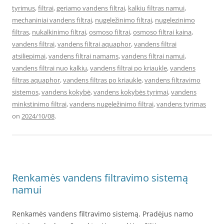
tyrimus
,
filtrai
,
geriamo vandens filtrai
,
kalkiu filtras namui
,
mechaniniai vandens filtrai
,
nugeležinimo filtrai
,
nugelezinimo
filtras
,
nukalkinimo filtrai
,
osmoso filtrai
,
osmoso filtrai kaina
,
vandens filtrai
,
vandens filtrai aquaphor
,
vandens filtrai
atsiliepimai
,
vandens filtrai namams
,
vandens filtrai namui
,
vandens filtrai nuo kalkiu
,
vandens filtrai po kriaukle
,
vandens
filtras aquaphor
,
vandens filtras po kriaukle
,
vandens filtravimo
sistemos
,
vandens kokybė
,
vandens kokybės tyrimai
,
vandens
minkstinimo filtrai
,
vandens nugeležinimo filtrai
,
vandens tyrimas
on
2024/10/08
.
Renkamės vandens filtravimo sistemą
namui
Renkamės vandens filtravimo sistemą. Pradėjus namo