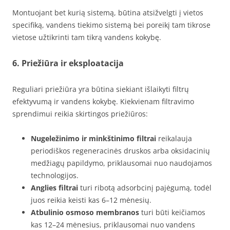
Montuojant bet kurią sistemą, būtina atsižvelgti į vietos
specifiką, vandens tiekimo sistemą bei poreikį tam tikrose
vietose užtikrinti tam tikrą vandens kokybę.
6. Priežiūra ir eksploatacija
Reguliari priežiūra yra būtina siekiant išlaikyti filtrų
efektyvumą ir vandens kokybę. Kiekvienam filtravimo
sprendimui reikia skirtingos priežiūros:
Nugeležinimo ir minkštinimo filtrai
reikalauja
periodiškos regeneracinės druskos arba oksidacinių
medžiagų papildymo, priklausomai nuo naudojamos
technologijos.
Anglies filtrai
turi ribotą adsorbcinį pajėgumą, todėl
juos reikia keisti kas 6–12 mėnesių.
Atbulinio osmoso membranos
turi būti keičiamos
kas 12–24 mėnesius, priklausomai nuo vandens