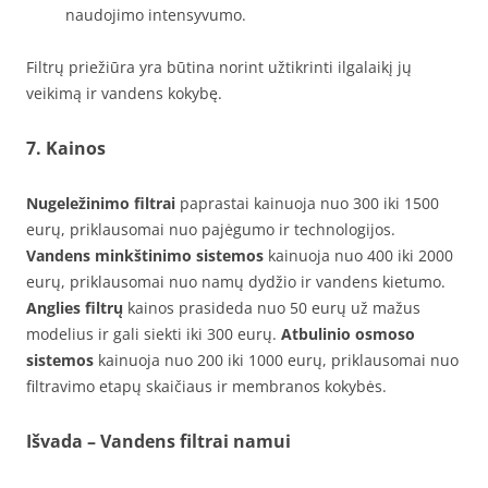
naudojimo intensyvumo.
Filtrų priežiūra yra būtina norint užtikrinti ilgalaikį jų
veikimą ir vandens kokybę.
7. Kainos
Nugeležinimo filtrai
paprastai kainuoja nuo 300 iki 1500
eurų, priklausomai nuo pajėgumo ir technologijos.
Vandens minkštinimo sistemos
kainuoja nuo 400 iki 2000
eurų, priklausomai nuo namų dydžio ir vandens kietumo.
Anglies filtrų
kainos prasideda nuo 50 eurų už mažus
modelius ir gali siekti iki 300 eurų.
Atbulinio osmoso
sistemos
kainuoja nuo 200 iki 1000 eurų, priklausomai nuo
filtravimo etapų skaičiaus ir membranos kokybės.
Išvada – Vandens filtrai namui