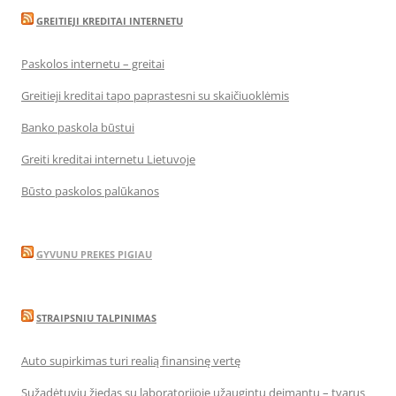
GREITIEJI KREDITAI INTERNETU
Paskolos internetu – greitai
Greitieji kreditai tapo paprastesni su skaičiuoklėmis
Banko paskola būstui
Greiti kreditai internetu Lietuvoje
Būsto paskolos palūkanos
GYVUNU PREKES PIGIAU
STRAIPSNIU TALPINIMAS
Auto supirkimas turi realią finansinę vertę
Sužadėtuvių žiedas su laboratorijoje užaugintu deimantu – tvarus