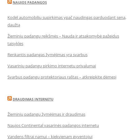
NAUJOS PADANGOS
Kodėl automobilių supirkimas ypač naudingas parduodant seną,
daužtą
Žieminių padangų reikšmės – Nauda ir atsakomybė pažeidus
taisykles
Renkantis padangas žymėjimas yra svarbus
Vasarinių padangų pirkimo internetu privalumai
Svarbus padangų protektoriaus raštas – atkreipkite dėmesį
DRAUDIMAS INTERNETU
Žieminių padangų žymėjimas ir draudimas
Naujos Continental vasarinės padangos internetu
Vandens filtrai namui – kiekvienam gyventojui