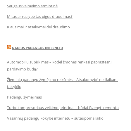
Saugaus vairavimo atmintinė
Mitas ar realybė tas pigus draudimas?
Klausimai ir atsakymai dėl draudimo
NAUJOS PADANGOS INTERNETU
Automobilių supirkimas – kodėl žmonės renkasi paprastesnį
pardavimo būdą?
Žieminių padangų žymėjimo reikšmės – Atsakomybė nesilaikant
taisyklių
Padangų žymėjimas
Turbokompresoriaus veikimo principai – būdai išvengti remonto
Vasarinių padangų kokybė internetu – sutaupoma laiko