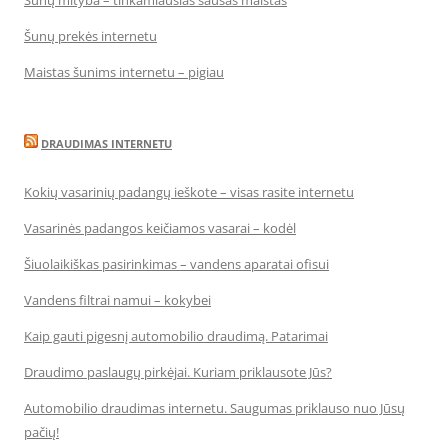
Šunų mityba – tinkamiausias sausas maistas
Šunų prekės internetu
Maistas šunims internetu – pigiau
DRAUDIMAS INTERNETU
Kokių vasarinių padangų ieškote – visas rasite internetu
Vasarinės padangos keičiamos vasarai – kodėl
Šiuolaikiškas pasirinkimas – vandens aparatai ofisui
Vandens filtrai namui – kokybei
Kaip gauti pigesnį automobilio draudimą. Patarimai
Draudimo paslaugų pirkėjai. Kuriam priklausote Jūs?
Automobilio draudimas internetu. Saugumas priklauso nuo Jūsų
pačių!