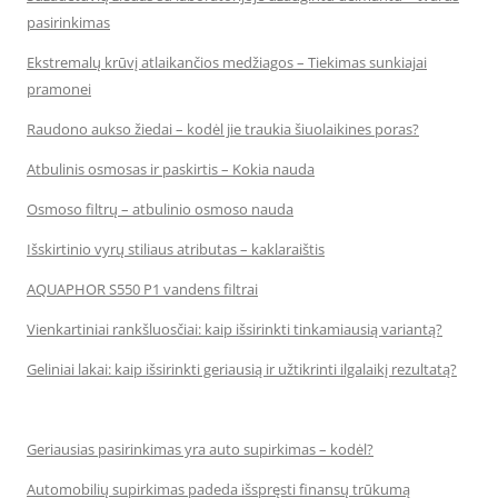
pasirinkimas
Ekstremalų krūvį atlaikančios medžiagos – Tiekimas sunkiajai
pramonei
Raudono aukso žiedai – kodėl jie traukia šiuolaikines poras?
Atbulinis osmosas ir paskirtis – Kokia nauda
Osmoso filtrų – atbulinio osmoso nauda
Išskirtinio vyrų stiliaus atributas – kaklaraištis
AQUAPHOR S550 P1 vandens filtrai
Vienkartiniai rankšluosčiai: kaip išsirinkti tinkamiausią variantą?
Geliniai lakai: kaip išsirinkti geriausią ir užtikrinti ilgalaikį rezultatą?
Geriausias pasirinkimas yra auto supirkimas – kodėl?
Automobilių supirkimas padeda išspręsti finansų trūkumą