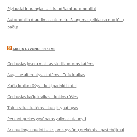
Pigiausiai ir brangiausiai draudžiami automobiliai
Automobilio draudimas internetu. Saugumas priklauso nuo Jūsų
pačių!
AKCIJA GYVUNU PREKEMS
Geriausias Josera maistas sterilizuotoms katėms
Augalinė alternatyva katėms – Tofu kraikas
Kačių kraiko rūšys – kokį parinkti katei
Geriausias kačių kraikas – kokios rūšies
Tofu kraikas katėms – kuo jis ypatingas
Perkant prekes gyvūnams galima sutaupyti
Ar naudinga naudotis akcijomis gyvūnų prekėmis – pastebėjimai