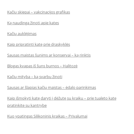
Kačių skiepai – vakcinacijos grafikas
Ką naudinga žinoti apie kates
Kačių auklėjimas
Kaip pripratinti katę prie draskyklės
Sausas maistas šunims ar konservai – ką rinktis
Blogas kvapas iš šuns burnos – Halitozė
Kačių mityba – ką svarbu žinoti
Sausas ar šlapias kačių maistas – ėdalo parinkimas
Kaip išmokyti katę daryti į dėžutę su kraiku – prie tualeto katę
pratinkite su kantrybe
Kuo ypatingas Silikoninis kraikas – Privalumai