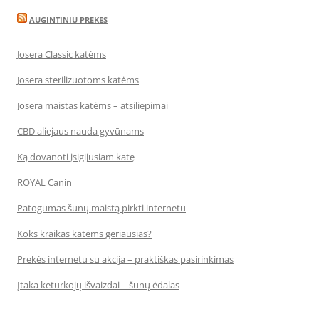
AUGINTINIU PREKES
Josera Classic katėms
Josera sterilizuotoms katėms
Josera maistas katėms – atsiliepimai
CBD aliejaus nauda gyvūnams
Ką dovanoti įsigijusiam katę
ROYAL Canin
Patogumas šunų maistą pirkti internetu
Koks kraikas katėms geriausias?
Prekės internetu su akcija – praktiškas pasirinkimas
Įtaka keturkojų išvaizdai – šunų ėdalas