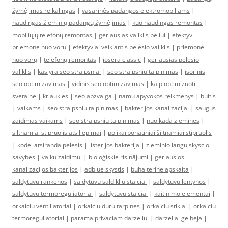
žymėjimas reikalingas
|
vasarinės padangos elektromobiliams
|
naudingas žieminių padangų žymėjimas
|
kuo naudingas remontas
|
mobiliųjų telefonų remontas
|
geriausias valiklis peliui
|
efektyvi
priemone nuo voru
|
efektyviai veikiantis pelėsio valiklis
|
priemonė
nuo vorų
|
telefonų remontas
|
josera classic
|
geriausias pelesio
valiklis
|
kas yra seo straipsniai
|
seo straipsniu talpinimas
|
isorinis
seo optimizavimas
|
vidinis seo optimizavimas
|
kaip optimizuoti
svetaine
|
kriaukles
|
seo apzvalga
|
namu apyvokos reikmenys
|
buitis
|
vaikams
|
seo straipsniu talpinimas
|
bakterijos kanalizacijai
|
saugus
zaidimas vaikams
|
seo straipsniu talpinimas
|
nuo kada ziemines
|
siltnamiai stipruolis atsiliepimai
|
polikarbonatiniai šiltnamiai stipruolis
|
kodel atsiranda pelesis
|
listerijos bakterija
|
zieminio langu skyscio
savybes
|
vaiku zaidimui
|
bioloģiskie risinājumi
|
geriausios
kanalizacijos bakterijos
|
adblue skystis
|
buhalterine apskaita
|
saldytuvu rankenos
|
saldytuvu saldikliu stalciai
|
saldytuvu lentynos
|
saldytuvu termoreguliatoriai
|
saldytuvu stalciai
|
kaitinimo elementai
|
orkaiciu ventiliatoriai
|
orkaiciu duru tarpines
|
orkaiciu stiklai
|
orkaiciu
termoreguliatoriai
|
parama privaciam darzeliui
|
darzeliai gelbeja
|