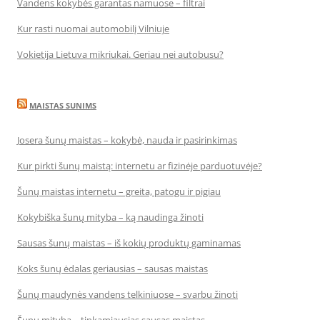
Vandens kokybės garantas namuose – filtrai
Kur rasti nuomai automobilį Vilniuje
Vokietija Lietuva mikriukai. Geriau nei autobusu?
MAISTAS SUNIMS
Josera šunų maistas – kokybė, nauda ir pasirinkimas
Kur pirkti šunų maistą: internetu ar fizinėje parduotuvėje?
Šunų maistas internetu – greita, patogu ir pigiau
Kokybiška šunų mityba – ką naudinga žinoti
Sausas šunų maistas – iš kokių produktų gaminamas
Koks šunų ėdalas geriausias – sausas maistas
Šunų maudynės vandens telkiniuose – svarbu žinoti