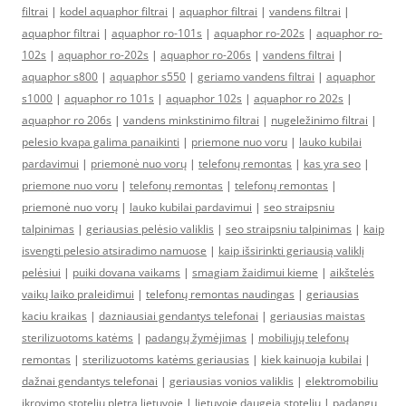
filtrai
|
kodel aquaphor filtrai
|
aquaphor filtrai
|
vandens filtrai
|
aquaphor filtrai
|
aquaphor ro-101s
|
aquaphor ro-202s
|
aquaphor ro-
102s
|
aquaphor ro-202s
|
aquaphor ro-206s
|
vandens filtrai
|
aquaphor s800
|
aquaphor s550
|
geriamo vandens filtrai
|
aquaphor
s1000
|
aquaphor ro 101s
|
aquaphor 102s
|
aquaphor ro 202s
|
aquaphor ro 206s
|
vandens minkstinimo filtrai
|
nugeležinimo filtrai
|
pelesio kvapa galima panaikinti
|
priemone nuo voru
|
lauko kubilai
pardavimui
|
priemonė nuo vorų
|
telefonų remontas
|
kas yra seo
|
priemone nuo voru
|
telefonų remontas
|
telefonų remontas
|
priemonė nuo vorų
|
lauko kubilai pardavimui
|
seo straipsniu
talpinimas
|
geriausias pelėsio valiklis
|
seo straipsniu talpinimas
|
kaip
isvengti pelesio atsiradimo namuose
|
kaip išsirinkti geriausią valiklį
pelėsiui
|
puiki dovana vaikams
|
smagiam žaidimui kieme
|
aikštelės
vaikų laiko praleidimui
|
telefonų remontas naudingas
|
geriausias
kaciu kraikas
|
dazniausiai gendantys telefonai
|
geriausias maistas
sterilizuotoms katėms
|
padangų žymėjimas
|
mobiliųjų telefonų
remontas
|
sterilizuotoms katėms geriausias
|
kiek kainuoja kubilai
|
dažnai gendantys telefonai
|
geriausias vonios valiklis
|
elektromobiliu
ikrovimo stoteliu pletra lietuvoje
|
lietuvoje daugeja stoteliu
|
padangų