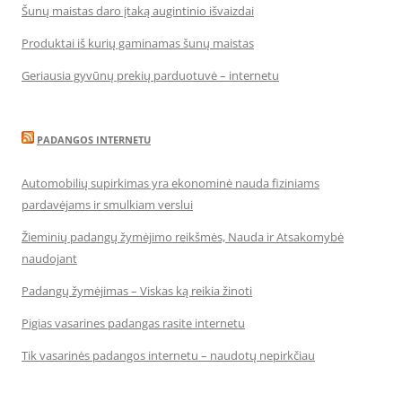
Šunų maistas daro įtaką augintinio išvaizdai
Produktai iš kurių gaminamas šunų maistas
Geriausia gyvūnų prekių parduotuvė – internetu
PADANGOS INTERNETU
Automobilių supirkimas yra ekonominė nauda fiziniams
pardavėjams ir smulkiam verslui
Žieminių padangų žymėjimo reikšmės, Nauda ir Atsakomybė
naudojant
Padangų žymėjimas – Viskas ką reikia žinoti
Pigias vasarines padangas rasite internetu
Tik vasarinės padangos internetu – naudotų nepirkčiau