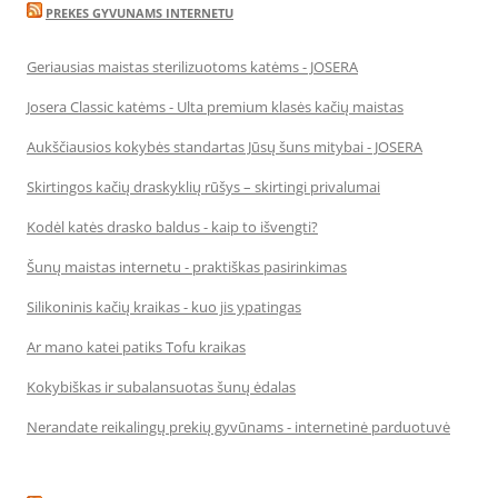
PREKES GYVUNAMS INTERNETU
Geriausias maistas sterilizuotoms katėms - JOSERA
Josera Classic katėms - Ulta premium klasės kačių maistas
Aukščiausios kokybės standartas Jūsų šuns mitybai - JOSERA
Skirtingos kačių draskyklių rūšys – skirtingi privalumai
Kodėl katės drasko baldus - kaip to išvengti?
Šunų maistas internetu - praktiškas pasirinkimas
Silikoninis kačių kraikas - kuo jis ypatingas
Ar mano katei patiks Tofu kraikas
Kokybiškas ir subalansuotas šunų ėdalas
Nerandate reikalingų prekių gyvūnams - internetinė parduotuvė