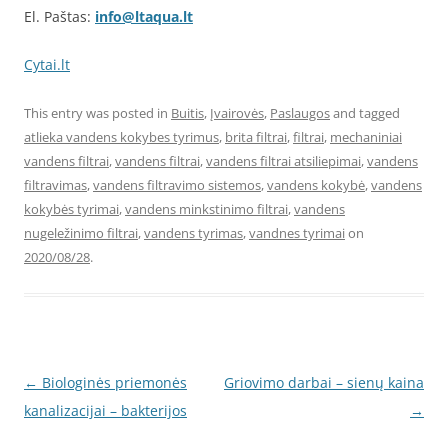
El. Paštas:
info@ltaqua.lt
Cytai.lt
This entry was posted in
Buitis
,
Įvairovės
,
Paslaugos
and tagged
atlieka vandens kokybes tyrimus
,
brita filtrai
,
filtrai
,
mechaniniai
vandens filtrai
,
vandens filtrai
,
vandens filtrai atsiliepimai
,
vandens
filtravimas
,
vandens filtravimo sistemos
,
vandens kokybė
,
vandens
kokybės tyrimai
,
vandens minkstinimo filtrai
,
vandens
nugeležinimo filtrai
,
vandens tyrimas
,
vandnes tyrimai
on
2020/08/28
.
Post
←
Biologinės priemonės
Griovimo darbai – sienų kaina
navigation
kanalizacijai – bakterijos
→