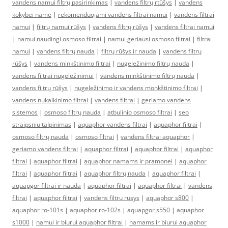
vandens namui filtrų pasirinkimas
|
vandens filtrų rtūšys
|
vandens
kokybei name
|
rekomenduojami vandens filtrai namui
|
vandens filtrai
namui
|
filtrų namui rūšys
|
vandens filtrų rūšys
|
vandens filtrai namui
|
namui naudingi osmoso filtrai
|
namui geriausi osmoso filtrai
|
filtrai
namui
|
vandens filtrų nauda
|
filtrų rūšys ir nauda
|
vandens filtrų
rūšys
|
vandens minkštinimo filtrai
|
nugeležinimo filtrų nauda
|
vandens filtrai nugeležinimui
|
vandens minkštinimo filtrų nauda
|
vandens filtrų rūšys
|
nugeležinimo ir vandens monkštinimo filtrai
|
vandens nukalkinimo filtrai
|
vandens filtrai
|
geriamo vandens
sistemos
|
osmoso filtrų nauda
|
atbulinio osmoso filtrai
|
seo
straipsniu talpinimas
|
aquaphor vandens filtrai
|
aquaphor filtrai
|
osmoso filtrų nauda
|
osmoso filtrai
|
vandens filtrai aquaphor
|
geriamo vandens filtrai
|
aquaphor filtrai
|
aquaphor filtrai
|
aquaphor
filtrai
|
aquaphor filtrai
|
aquaphor namams ir pramonei
|
aquaphor
filtrai
|
aquaphor filtrai
|
aquaphor filtrų nauda
|
aquaphor filtrai
|
aquapgor filtrai ir nauda
|
aquaphor filtrai
|
aquaphor filtrai
|
vandens
filtrai
|
aquaphor filtrai
|
vandens filtru rusys
|
aquaphor s800
|
aquaphor ro-101s
|
aquaphor ro-102s
|
aquapgor s550
|
aquaphor
s1000
|
namui ir biurui aquaphor filtrai
|
namams ir biurui aquaphor