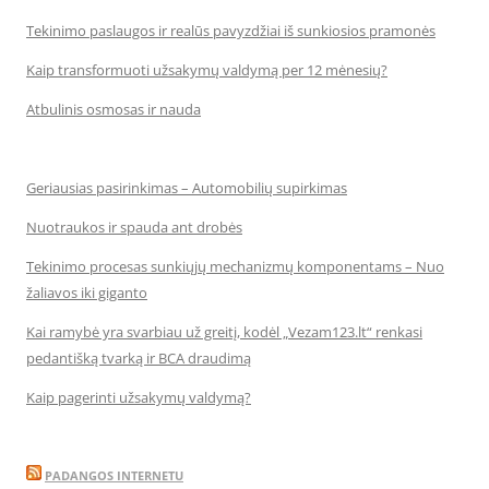
Tekinimo paslaugos ir realūs pavyzdžiai iš sunkiosios pramonės
Kaip transformuoti užsakymų valdymą per 12 mėnesių?
Atbulinis osmosas ir nauda
Geriausias pasirinkimas – Automobilių supirkimas
Nuotraukos ir spauda ant drobės
Tekinimo procesas sunkiųjų mechanizmų komponentams – Nuo
žaliavos iki giganto
Kai ramybė yra svarbiau už greitį, kodėl „Vezam123.lt“ renkasi
pedantišką tvarką ir BCA draudimą
Kaip pagerinti užsakymų valdymą?
PADANGOS INTERNETU