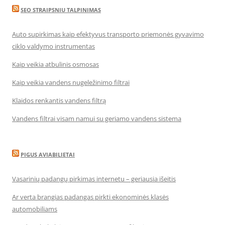
SEO STRAIPSNIU TALPINIMAS
Auto supirkimas kaip efektyvus transporto priemonės gyvavimo
ciklo valdymo instrumentas
Kaip veikia atbulinis osmosas
Kaip veikia vandens nugeležinimo filtrai
Klaidos renkantis vandens filtrą
Vandens filtrai visam namui su geriamo vandens sistema
PIGUS AVIABILIETAI
Vasarinių padangų pirkimas internetu – geriausia išeitis
Ar verta brangias padangas pirkti ekonominės klasės
automobiliams