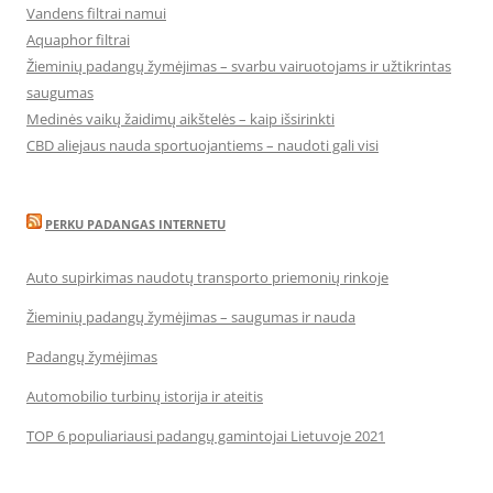
Vandens filtrai namui
Aquaphor filtrai
Žieminių padangų žymėjimas – svarbu vairuotojams ir užtikrintas
saugumas
Medinės vaikų žaidimų aikštelės – kaip išsirinkti
CBD aliejaus nauda sportuojantiems – naudoti gali visi
PERKU PADANGAS INTERNETU
Auto supirkimas naudotų transporto priemonių rinkoje
Žieminių padangų žymėjimas – saugumas ir nauda
Padangų žymėjimas
Automobilio turbinų istorija ir ateitis
TOP 6 populiariausi padangų gamintojai Lietuvoje 2021