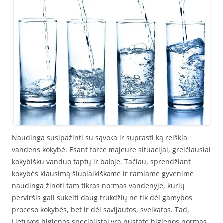
Naudinga susipažinti su sąvoka ir suprasti ką reiškia
vandens kokybė. Esant force majeure situacijai, greičiausiai
kokybišku vanduo taptų ir baloje. Tačiau, sprendžiant
kokybės klausimą šiuolaikiškame ir ramiame gyvenime
naudinga žinoti tam tikras normas vandenyje, kurių
perviršis gali sukelti daug trukdžių ne tik dėl gamybos
proceso kokybės, bet ir dėl savijautos, sveikatos. Tad,
Lietuvos higienos specialistai yra nustatę higienos normas