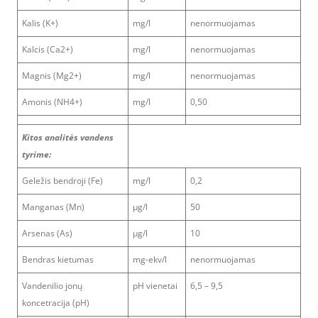
Kalis (K+)
mg/l
nenormuojamas
Kalcis (Ca2+)
mg/l
nenormuojamas
Magnis (Mg2+)
mg/l
nenormuojamas
Amonis (NH4+)
mg/l
0,50
Kitos analitės vandens
tyrime:
Geležis bendroji (Fe)
mg/l
0,2
Manganas (Mn)
μg/l
50
Arsenas (As)
μg/l
10
Bendras kietumas
mg-ekv/l
nenormuojamas
Vandenilio jonų
pH vienetai
6,5 – 9,5
koncetracija (pH)