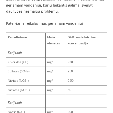
geriamam vandeniui, kurių laikantis galima išvengti
daugybės nesmagių problemų.
Pateikiame reikalavimus geriamam vandeniui
Pavadinimas
Mato
Didžiausia leistina
vienetas
koncentracija
Katijonai:
Chloridas (Cl–)
mg/l
250
Sulfatas (SO42-)
mg/l
250
Nitritas (NO2–)
mg/l
0,50
Nitratas (NO3–)
mg/l
50
Katijonai:
Natris (Na+)
mg/l
200