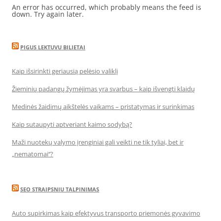
An error has occurred, which probably means the feed is
down. Try again later.
PIGUS LEKTUVU BILIETAI
Kaip išsirinkti geriausią pelėsio valiklį
Žieminių padangų žymėjimas yra svarbus – kaip išvengti klaidų
Medinės žaidimų aikštelės vaikams – pristatymas ir surinkimas
Kaip sutaupyti aptveriant kaimo sodybą?
Maži nuotekų valymo įrenginiai gali veikti ne tik tyliai, bet ir
„nematomai‘‘?
SEO STRAIPSNIU TALPINIMAS
Auto supirkimas kaip efektyvus transporto priemonės gyvavimo