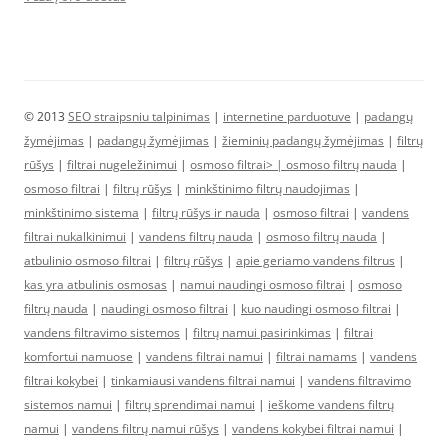
© 2013
SEO straipsniu talpinimas
|
internetine parduotuve
|
padangų
žymėjimas
|
padangų žymėjimas
|
žieminių padangų žymėjimas
|
filtrų
rūšys
|
filtrai nugeležinimui
|
osmoso filtrai> |
osmoso filtrų nauda
|
osmoso filtrai
|
filtrų rūšys
|
minkštinimo filtrų naudojimas
|
minkštinimo sistema
|
filtrų rūšys ir nauda
|
osmoso filtrai
|
vandens
filtrai nukalkinimui
|
vandens filtrų nauda
|
osmoso filtrų nauda
|
atbulinio osmoso filtrai
|
filtrų rūšys
|
apie geriamo vandens filtrus
|
kas yra atbulinis osmosas
|
namui naudingi osmoso filtrai
|
osmoso
filtrų nauda
|
naudingi osmoso filtrai
|
kuo naudingi osmoso filtrai
|
vandens filtravimo sistemos
|
filtrų namui pasirinkimas
|
filtrai
komfortui namuose
|
vandens filtrai namui
|
filtrai namams
|
vandens
filtrai kokybei
|
tinkamiausi vandens filtrai namui
|
vandens filtravimo
sistemos namui
|
filtrų sprendimai namui
|
ieškome vandens filtrų
namui
|
vandens filtrų namui rūšys
|
vandens kokybei filtrai namui
|