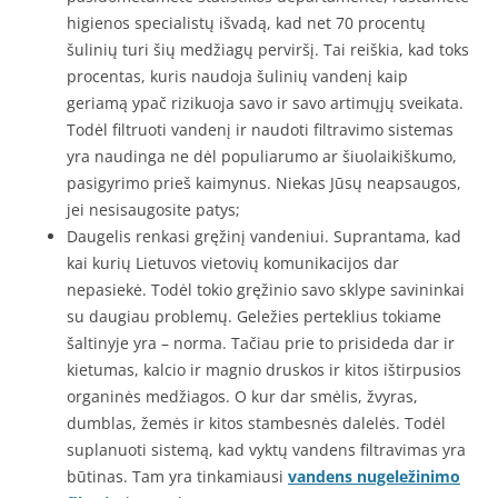
higienos specialistų išvadą, kad net 70 procentų
šulinių turi šių medžiagų perviršį. Tai reiškia, kad toks
procentas, kuris naudoja šulinių vandenį kaip
geriamą ypač rizikuoja savo ir savo artimųjų sveikata.
Todėl filtruoti vandenį ir naudoti filtravimo sistemas
yra naudinga ne dėl populiarumo ar šiuolaikiškumo,
pasigyrimo prieš kaimynus. Niekas Jūsų neapsaugos,
jei nesisaugosite patys;
Daugelis renkasi gręžinį vandeniui. Suprantama, kad
kai kurių Lietuvos vietovių komunikacijos dar
nepasiekė. Todėl tokio gręžinio savo sklype savininkai
su daugiau problemų. Geležies perteklius tokiame
šaltinyje yra – norma. Tačiau prie to prisideda dar ir
kietumas, kalcio ir magnio druskos ir kitos ištirpusios
organinės medžiagos. O kur dar smėlis, žvyras,
dumblas, žemės ir kitos stambesnės dalelės. Todėl
suplanuoti sistemą, kad vyktų vandens filtravimas yra
būtinas. Tam yra tinkamiausi
vandens nugeležinimo