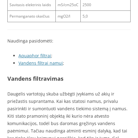
Savitasis elektrinis laidis
mS/cm25oC
2500
Permanganato skaičius
mgO2/l
5,0
Naudinga pasidomėti:
Aquaphor filtrai
;
Vandens filtrai namui
;
Vandens filtravimas
Daugelis vartotojų skuba užbėgti įvykiams už akių ir
priežastis suprantama. Kai kas statosi namus, privalu
pasirinkti ir sumontuoti vandens tiekimo sistemą į namus.
Kiti stato pramoninį objektą iki kurio nėra atvesto
komunikacijos, todėl bus daromas gręžinys vandens
paėmimui. Tačiau naudinga atminti esminį dalyką, kad tai