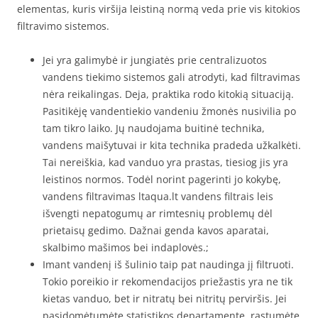
elementas, kuris viršija leistiną normą veda prie vis kitokios
filtravimo sistemos.
Jei yra galimybė ir jungiatės prie centralizuotos
vandens tiekimo sistemos gali atrodyti, kad filtravimas
nėra reikalingas. Deja, praktika rodo kitokią situaciją.
Pasitikėję vandentiekio vandeniu žmonės nusivilia po
tam tikro laiko. Jų naudojama buitinė technika,
vandens maišytuvai ir kita technika pradeda užkalkėti.
Tai nereiškia, kad vanduo yra prastas, tiesiog jis yra
leistinos normos. Todėl norint pagerinti jo kokybę,
vandens filtravimas ltaqua.lt vandens filtrais leis
išvengti nepatogumų ar rimtesnių problemų dėl
prietaisų gedimo. Dažnai genda kavos aparatai,
skalbimo mašimos bei indaplovės.;
Imant vandenį iš šulinio taip pat naudinga jį filtruoti.
Tokio poreikio ir rekomendacijos priežastis yra ne tik
kietas vanduo, bet ir nitratų bei nitritų perviršis. Jei
pasidomėtumėte statistikos departamente, rastumėte