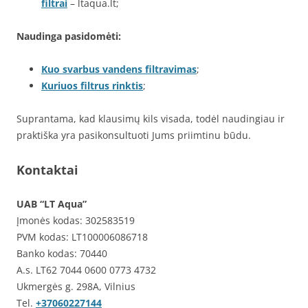
filtrai
– ltaqua.lt;
Naudinga pasidomėti:
Kuo svarbus vandens filtravimas
;
Kuriuos filtrus rinktis
;
Suprantama, kad klausimų kils visada, todėl naudingiau ir
praktiška yra pasikonsultuoti Jums priimtinu būdu.
Kontaktai
UAB “LT Aqua”
Įmonės kodas: 302583519
PVM kodas: LT100006086718
Banko kodas: 70440
A.s. LT62 7044 0600 0773 4732
Ukmergės g. 298A, Vilnius
Tel.
+37060227144