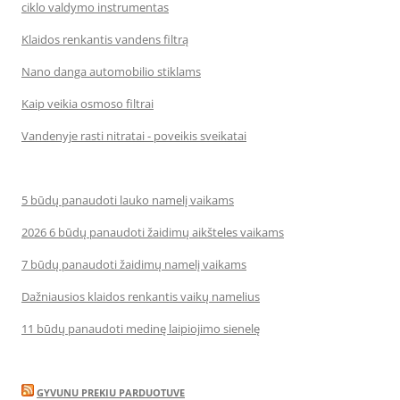
ciklo valdymo instrumentas
Klaidos renkantis vandens filtrą
Nano danga automobilio stiklams
Kaip veikia osmoso filtrai
Vandenyje rasti nitratai - poveikis sveikatai
5 būdų panaudoti lauko namelį vaikams
2026 6 būdų panaudoti žaidimų aikšteles vaikams
7 būdų panaudoti žaidimų namelį vaikams
Dažniausios klaidos renkantis vaikų namelius
11 būdų panaudoti medinę laipiojimo sienelę
GYVUNU PREKIU PARDUOTUVE