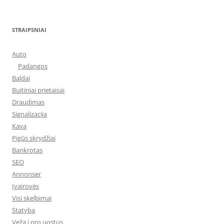
STRAIPSNIAI
Auto
Padangos
Baldai
Buitiniai prietaisai
Draudimas
Signalizacija
Kava
Pigūs skrydžiai
Bankrotas
SEO
Annonser
Įvairovės
Visi skelbimai
Statyba
Veža į oro uostus