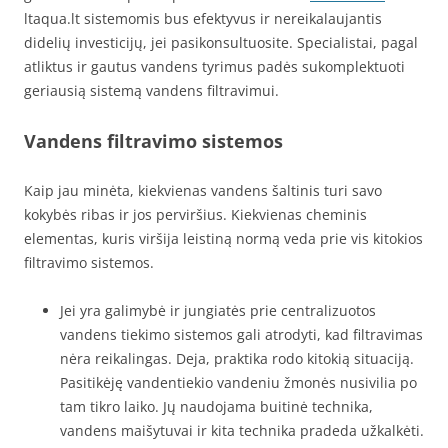
ltaqua.lt sistemomis bus efektyvus ir nereikalaujantis
didelių investicijų, jei pasikonsultuosite. Specialistai, pagal
atliktus ir gautus vandens tyrimus padės sukomplektuoti
geriausią sistemą vandens filtravimui.
Vandens filtravimo sistemos
Kaip jau minėta, kiekvienas vandens šaltinis turi savo
kokybės ribas ir jos perviršius. Kiekvienas cheminis
elementas, kuris viršija leistiną normą veda prie vis kitokios
filtravimo sistemos.
Jei yra galimybė ir jungiatės prie centralizuotos
vandens tiekimo sistemos gali atrodyti, kad filtravimas
nėra reikalingas. Deja, praktika rodo kitokią situaciją.
Pasitikėję vandentiekio vandeniu žmonės nusivilia po
tam tikro laiko. Jų naudojama buitinė technika,
vandens maišytuvai ir kita technika pradeda užkalkėti.