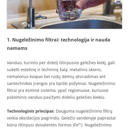
1. Nugeležinimo filtrai: technologija ir nauda
namams
Vanduo, turintis per didelį ištirpusios geležies kiekį, gali
sukelti estetinę ir techninę žalą: metalinis skonis,
nemalonus kvapas bei rudų dėmių atsiradimas ant
santechnikos įrangos yra tipiški požymiai. Nugeležinimo
filtrai yra esminė sistema, ypač regionuose, kuriuose
požeminis vanduo pasižymi dideliu geležies kiekiu.
Technologinis principas
: Dauguma nugeležinimo filtrų
veikia oksidacijos pagrindu. Geležis vandenyje paprastai
būna ištirpusi dvivalentės formos (Fe²⁺). Nugeležinimo