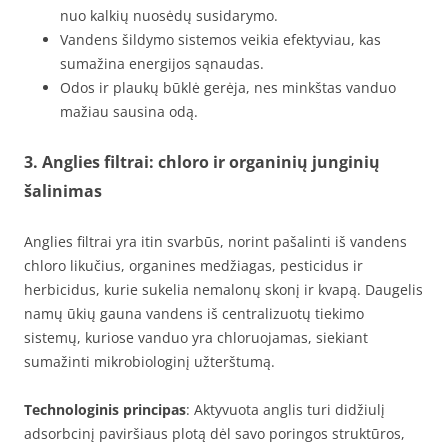
nuo kalkių nuosėdų susidarymo.
Vandens šildymo sistemos veikia efektyviau, kas
sumažina energijos sąnaudas.
Odos ir plaukų būklė gerėja, nes minkštas vanduo
mažiau sausina odą.
3. Anglies filtrai: chloro ir organinių junginių
šalinimas
Anglies filtrai yra itin svarbūs, norint pašalinti iš vandens
chloro likučius, organines medžiagas, pesticidus ir
herbicidus, kurie sukelia nemalonų skonį ir kvapą. Daugelis
namų ūkių gauna vandens iš centralizuotų tiekimo
sistemų, kuriose vanduo yra chloruojamas, siekiant
sumažinti mikrobiologinį užterštumą.
Technologinis principas
: Aktyvuota anglis turi didžiulį
adsorbcinį paviršiaus plotą dėl savo poringos struktūros,