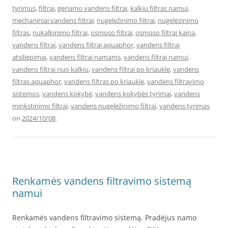
tyrimus
,
filtrai
,
geriamo vandens filtrai
,
kalkiu filtras namui
,
mechaniniai vandens filtrai
,
nugeležinimo filtrai
,
nugelezinimo
filtras
,
nukalkinimo filtrai
,
osmoso filtrai
,
osmoso filtrai kaina
,
vandens filtrai
,
vandens filtrai aquaphor
,
vandens filtrai
atsiliepimai
,
vandens filtrai namams
,
vandens filtrai namui
,
vandens filtrai nuo kalkiu
,
vandens filtrai po kriaukle
,
vandens
filtras aquaphor
,
vandens filtras po kriaukle
,
vandens filtravimo
sistemos
,
vandens kokybė
,
vandens kokybės tyrimai
,
vandens
minkstinimo filtrai
,
vandens nugeležinimo filtrai
,
vandens tyrimas
on
2024/10/08
.
Renkamės vandens filtravimo sistemą
namui
Renkamės vandens filtravimo sistemą. Pradėjus namo