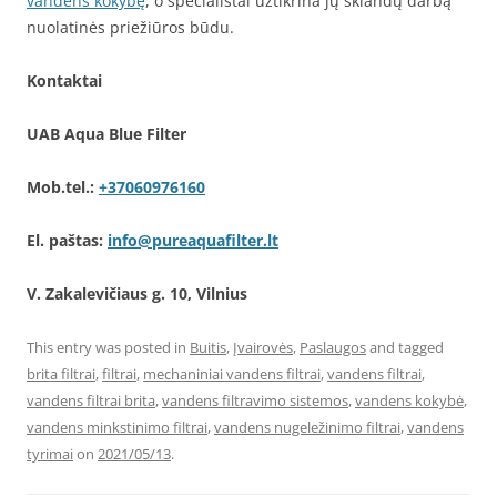
vandens kokybę
, o specialistai užtikrina jų sklandų darbą
nuolatinės priežiūros būdu.
Kontaktai
UAB Aqua Blue Filter
Mob.tel.:
+37060976160
El. paštas:
info@pureaquafilter.lt
V. Zakalevičiaus g. 10, Vilnius
This entry was posted in
Buitis
,
Įvairovės
,
Paslaugos
and tagged
brita filtrai
,
filtrai
,
mechaniniai vandens filtrai
,
vandens filtrai
,
vandens filtrai brita
,
vandens filtravimo sistemos
,
vandens kokybė
,
vandens minkstinimo filtrai
,
vandens nugeležinimo filtrai
,
vandens
tyrimai
on
2021/05/13
.