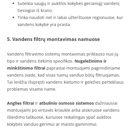
Suteikia saugų ir aukštos kokybės geriamąjį vandenį
tiesiogiai iš krano.
Tinka naudoti net ir labai užterštuose regionuose, kur
vandens kokybė yra prasta.
5. Vandens filtrų montavimas namuose
Vandens filtravimo sistemų montavimas priklauso nuo jų
tipo ir vandens tiekimo specifikos.
Nugeležinimo ir
minkštinimo filtrai
paprastai montuojami pagrindiniame
vandens įvade, kad visas namų vanduo būtų filtruojamas.
Tai leidžia išspręsti vandens kietumo ir geležies pertekliaus
problemas visame name.
Anglies filtrai
ir
atbulinio osmoso sistemos
dažniausiai
montuojami po virtuvės kriaukle arba atskiruose vandens
išleidimo taškuose, kuriuose reikalingas ypač aukštos
kokybės vanduo gėrimui ar maisto gaminimui.