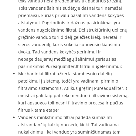
toks vanduo nėra pradedamas tik padarius gręžinį.
Toks vandens šaltinis sudėtyje dažnai turi nemažai
priemaišų, kurias privalu pašalinti vandens kokybės
atstatymui. Pagrindinis ir dažnas pasirinkimas yra
vandens nugeležinimo filtrai. Dėl struktūrinių uolienų,
gręžinio vanduo turi didelį geležies kiekį, neretai ir
sieros vandenilį, kuris sukelia supuvusio kiaušinio
dvoką. Tad vandens kokybės gerinimui ir
nepageidaujamų medžiagų šalinimui geriausias
pasirinkimas Pureaquafilter.lt filtrai nugeležinimui;
Mechaniniai filtrai užkerta stambesnių dalelių
pateikimui į sistemą, todėl yra vadinami pirminio
filtravimo sistemomis. Atlikus gręžinį Pureaquafilter.lt
meistrai gali taip pat rekomenduoti filtravimo sistemą,
kuri apsaugos tolimesnį filtravimo procesą ir pačius
filtrus kitame etape;
Vandens minkštinimo filtrai padeda sumažinti
atsirandančių kalkių nuosėdų kiekį. Tai vadinama
nukalkinimui, kai vanduo yra suminkštinamas tam