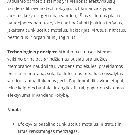
Atbulinio osmoso sistemos yra vienos iš efektyviausių
vandens filtravimo technologijų, užtikrinančios ypač
aukštos kokybės geriamąjį vandenį. Šios sistemos plačiai
naudojamos namuose, siekiant pašalinti įvairius teršalus,
įskaitant sunkiuosius metalus, bakterijas, virusus, nitratus,
pesticidus ir organinius junginius.
Technologinis principas
: Atbulinio osmoso sistemos
veikimo principas grindžiamas pusiau pralaidžios
membranos naudojimu. Vandens molekulės, praeidamos
per šią membraną, sulaiko didesnius teršalus, o išvalytas
vanduo tampa tinkamas gerti. Papildomi filtravimo etapai,
tokie kaip mechaniniai ir anglies filtrai, pagerina sistemos
efektyvumą ir vandens kokybę.
Nauda
:
Efektyviai pašalina sunkiuosius metalus, nitratus ir
kitas kenksmingas medžiagas.