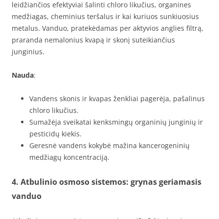
leidžiančios efektyviai šalinti chloro likučius, organines
medžiagas, cheminius teršalus ir kai kuriuos sunkiuosius
metalus. Vanduo, pratekėdamas per aktyvios anglies filtrą,
praranda nemalonius kvapą ir skonį suteikiančius
junginius.
Nauda
:
Vandens skonis ir kvapas ženkliai pagerėja, pašalinus
chloro likučius.
Sumažėja sveikatai kenksmingų organinių junginių ir
pesticidų kiekis.
Geresnė vandens kokybė mažina kancerogeninių
medžiagų koncentraciją.
4. Atbulinio osmoso sistemos: grynas geriamasis
vanduo