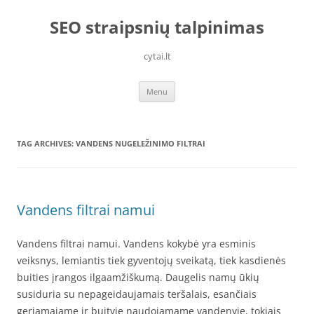
Skip
to
SEO straipsnių talpinimas
content
cytai.lt
Menu
TAG ARCHIVES:
VANDENS NUGELEŽINIMO FILTRAI
Vandens filtrai namui
Vandens filtrai namui. Vandens kokybė yra esminis
veiksnys, lemiantis tiek gyventojų sveikatą, tiek kasdienės
buities įrangos ilgaamžiškumą. Daugelis namų ūkių
susiduria su nepageidaujamais teršalais, esančiais
geriamajame ir buityje naudojamame vandenyje, tokiais