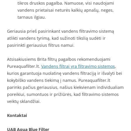
tikros druskos pagalba. Namuose, visi naudojami
vandens prietaisai neturės kalkių apnašų, neges,
tarnaus ilgiau.
Geriausia prieš pasirinkant vandens filtravimo sistemą
atlikti vandens tyrimą, kad sužinoti tikslią sudėti ir
pasirinkti geriausius filtrus namui.
Atsisakiusiems Brita filtrų pagalbos rekomenduojami
Pureaquafilter.lt.
Vandens filtrai yra filtravimo sistemos
,
kurios garantuoja nuolatinę vandens filtraciją ir išvalyti bei
kokybiško vandens tiekimą į namus. Pureaquafilter.lt
parinks pačius geriausius, našius kiekvienam individualiam
poreikiui, sumontuos ir prižiūrės, kad filtravimo sistemos
veiktų sklandžiai.
Kontaktai
UAB Aqua Blue Filter