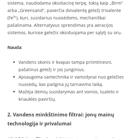
sistema, naudodama oksidacinę terpę, tokią kaip „Birm“
arba „Greensand“, paverčia dvivalentę geležį trivalente
(Fe³⁺), kuri, susidarius nuosėdoms, mechaniškai
pašalinama. Alternatyvus sprendimas yra aeracijos
sistemos, kuriose geležis oksiduojama per sąlytį su oru.
Nauda
:
Vandens skonis ir kvapas tampa priimtinesni,
pašalinus geležį ir jos junginius.
Apsaugoma santechnika ir vamzdynai nuo geležies
nuosėdų, kas pailgina jų tarnavimo laiką.
Mažėja dėmių susidarymas ant vonios, tualeto ir
kriauklės paviršių.
2. Vandens minkštinimo filtrai: jonų mainų
technologija ir privalumai