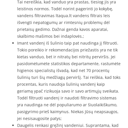
Tai nereiškia, kad vanduo yra prastas, tiesiog jis yra
leistinos normos. Todėl norint pagerinti jo kokybę,
vandens filtravimas ltaqua.lt vandens filtrais leis
išvengti nepatogumų ar rimtesnių problemų dėl
prietaisų gedimo. Dažnai genda kavos aparatai,
skalbimo mašimos bei indaplovės.;
Imant vandenį iš šulinio taip pat naudinga jį filtruoti.
Tokio poreikio ir rekomendacijos priežastis yra ne tik
kietas vanduo, bet ir nitratų bei nitritų perviršis. Jei
pasidomėtumėte statistikos departamente, rastumėte
higienos specialistų išvadą, kad net 70 procentų
šulinių turi šių medžiagų perviršį. Tai reiškia, kad toks
procentas, kuris naudoja šulinių vandenį kaip
geriamą ypač rizikuoja savo ir savo artimųjų sveikata.
Todėl filtruoti vandenį ir naudoti filtravimo sistemas
yra naudinga ne dėl populiarumo ar šiuolaikiškumo,
pasigyrimo prieš kaimynus. Niekas Jūsų neapsaugos,
jei nesisaugosite patys;
Daugelis renkasi gręžinį vandeniui. Suprantama, kad