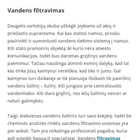
Vandens filtravimas
Daugelis vartotojų skuba užbėgti įvykiams už akių ir
priežastis suprantama. Kai kas statosi namus, privalu
pasirinkti ir sumontuoti vandens tiekimo sistemą į namus.
Kiti stato pramoninį objektą iki kurio nėra atvesto
komunikacijos, todėl bus daromas gręžinys vandens
paėmimui. Tačiau naudinga atminti esminį dalyką, kad tai
kas tinka Jūsų kaimynui nereiškia, kad tiks ir Jums. Gal
kaimynas turi išsikasęs ar tik planuoja išsikasti tik paviršinį
vandens šaltinį – šulinį. Kiti jungiasi prie centralizuoto
vandentiekio. Kiti daro gręžinį, nes kitų šaltinių nenori ar
neturi galimybės.
Taigi, kiekvienas vandens šaltinis turi savo kokybę, todėl be
cheminės analizės rinktis vandens filtravimo sistemas yra
per anksti. Tam yra reikalinga profesionali pagalba, kuria
gali suteikti ltaqua.lt specialistai. Vandens
filtravimas