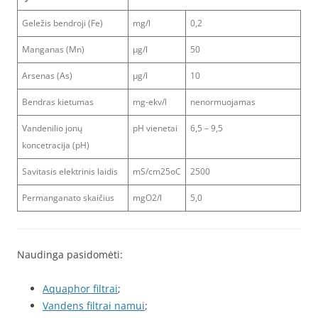
Geležis bendroji (Fe)
mg/l
0,2
Manganas (Mn)
μg/l
50
Arsenas (As)
μg/l
10
Bendras kietumas
mg-ekv/l
nenormuojamas
Vandenilio jonų
pH vienetai
6,5 – 9,5
koncetracija (pH)
Savitasis elektrinis laidis
mS/cm25oC
2500
Permanganato skaičius
mgO2/l
5,0
Naudinga pasidomėti:
Aquaphor filtrai
;
Vandens filtrai namui
;