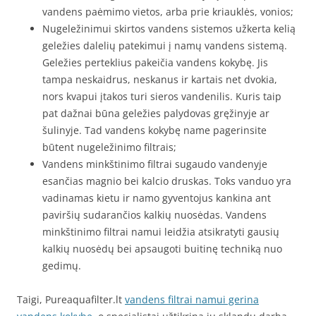
vandens paėmimo vietos, arba prie kriauklės, vonios;
Nugeležinimui skirtos vandens sistemos užkerta kelią
geležies dalelių patekimui į namų vandens sistemą.
Geležies perteklius pakeičia vandens kokybę. Jis
tampa neskaidrus, neskanus ir kartais net dvokia,
nors kvapui įtakos turi sieros vandenilis. Kuris taip
pat dažnai būna geležies palydovas gręžinyje ar
šulinyje. Tad vandens kokybę name pagerinsite
būtent nugeležinimo filtrais;
Vandens minkštinimo filtrai sugaudo vandenyje
esančias magnio bei kalcio druskas. Toks vanduo yra
vadinamas kietu ir namo gyventojus kankina ant
paviršių sudarančios kalkių nuosėdas. Vandens
minkštinimo filtrai namui leidžia atsikratyti gausių
kalkių nuosėdų bei apsaugoti buitinę techniką nuo
gedimų.
Taigi, Pureaquafilter.lt
vandens filtrai namui gerina