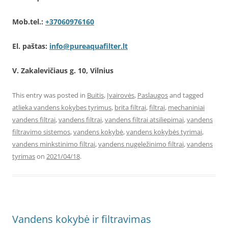
Mob.tel.:
+37060976160
El. paštas:
info@pureaquafilter.lt
V. Zakalevičiaus g. 10, Vilnius
This entry was posted in
Buitis
,
Įvairovės
,
Paslaugos
and tagged
atlieka vandens kokybes tyrimus
,
brita filtrai
,
filtrai
,
mechaniniai
vandens filtrai
,
vandens filtrai
,
vandens filtrai atsiliepimai
,
vandens
filtravimo sistemos
,
vandens kokybė
,
vandens kokybės tyrimai
,
vandens minkstinimo filtrai
,
vandens nugeležinimo filtrai
,
vandens
tyrimas
on
2021/04/18
.
Vandens kokybė ir filtravimas