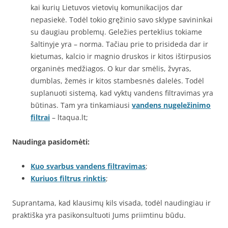
kai kurių Lietuvos vietovių komunikacijos dar
nepasiekė. Todėl tokio gręžinio savo sklype savininkai
su daugiau problemų. Geležies perteklius tokiame
šaltinyje yra – norma. Tačiau prie to prisideda dar ir
kietumas, kalcio ir magnio druskos ir kitos ištirpusios
organinės medžiagos. O kur dar smėlis, žvyras,
dumblas, žemės ir kitos stambesnės dalelės. Todėl
suplanuoti sistemą, kad vyktų vandens filtravimas yra
būtinas. Tam yra tinkamiausi
vandens nugeležinimo
filtrai
– ltaqua.lt;
Naudinga pasidomėti:
Kuo svarbus vandens filtravimas
;
Kuriuos filtrus rinktis
;
Suprantama, kad klausimų kils visada, todėl naudingiau ir
praktiška yra pasikonsultuoti Jums priimtinu būdu.