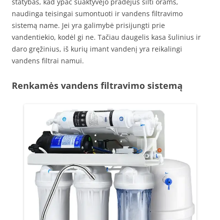
statybas, kad ypač suaktyvėjo pradėjus šilti orams,
naudinga teisingai sumontuoti ir vandens filtravimo
sistemą name. Jei yra galimybė prisijungti prie
vandentiekio, kodėl gi ne. Tačiau daugelis kasa šulinius ir
daro gręžinius, iš kurių imant vandenį yra reikalingi
vandens filtrai namui.
Renkamės vandens filtravimo sistemą