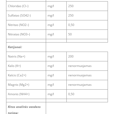
Chloridas (Cl–)
mg/l
250
Sulfatas (SO42-)
mg/l
250
Nitritas (NO2–)
mg/l
0,50
Nitratas (NO3–)
mg/l
50
Katijonai:
Natris (Na+)
mg/l
200
Kalis (K+)
mg/l
nenormuojamas
Kalcis (Ca2+)
mg/l
nenormuojamas
Magnis (Mg2+)
mg/l
nenormuojamas
Amonis (NH4+)
mg/l
0,50
Kitos analitės vandens
tyrime: