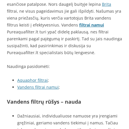
esančiose patalpose. Nors daugelį buityje lepina
Brita
filtrai, ne visus pageidavimus jie gali išpildyti. Našumas yra
viena priežasčių, kuris verčia vartotojus Brita vandens
filtrus keisti į efektyvesnius. Vandens
filtrai namui
Pureaquafilter.lt turi ypač didelę paklausą, nes filtrai
parenkami pagal pajėgumą ir paskirtį. Tad su jais naudinga
susipažinti, kad pasirinkimas ir diskusija su
Pureaquafilter.lt specialistais būtų lengvesnė.
Naudinga pasidomėti:
Aquaphor filtrai
;
Vandens filtrai namui
;
Vandens filtrų rūšys – nauda
Dažniausiai, individualiuose namuose yra įrengiami
gręžiniai, geriamo vandens tiekimui į namus. Tačiau