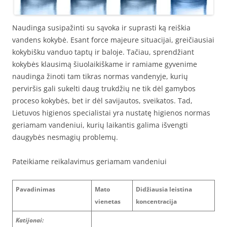
Naudinga susipažinti su sąvoka ir suprasti ką reiškia
vandens kokybė. Esant force majeure situacijai, greičiausiai
kokybišku vanduo taptų ir baloje. Tačiau, sprendžiant
kokybės klausimą šiuolaikiškame ir ramiame gyvenime
naudinga žinoti tam tikras normas vandenyje, kurių
perviršis gali sukelti daug trukdžių ne tik dėl gamybos
proceso kokybės, bet ir dėl savijautos, sveikatos. Tad,
Lietuvos higienos specialistai yra nustatę higienos normas
geriamam vandeniui, kurių laikantis galima išvengti
daugybės nesmagių problemų.
Pateikiame reikalavimus geriamam vandeniui
Pavadinimas
Mato
Didžiausia leistina
vienetas
koncentracija
Katijonai: