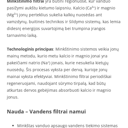
Minkštinimo filtrai
yra būtini regionuose, kur vanduo
pasižymi aukštu kietumo laipsniu. Kalcio (Ca²⁺) ir magnio
(Mg²⁺) jonų perteklius sukelia kalkių nuosėdas ant
vamzdynų, buitinės technikos ir šildymo sistemų, kas lemia
didesnį energijos suvartojimą bei trumpina įrangos
tarnavimo laiką.
Technologinis principas
: Minkštinimo sistemos veikia jonų
mainų metodu, kurio metu kalcio ir magnio jonai yra
pakeičiami natrio (Na⁺) jonais, kurie nesukelia kietųjų
nuosėdų. Šis procesas vyksta per dervą, kurioje jonų
mainai vyksta efektyviai. Minkštinimo filtrai periodiškai
regeneruojami, naudojant sūrymo tirpalą, kad būtų
atkurtas dervos gebėjimas absorbuoti kalcio ir magnio
jonus.
Nauda
– Vandens filtrai namui
Minkštas vanduo apsaugo vandens tiekimo sistemas