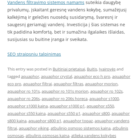
Vandens filtravimo sistemos namams
suteikia daugybę
privalumų, įskaitant geresnę vandens kokybę, sumažėjusį
kalkėjimą ir geležies nuosėdų susidarymą, švaresnį ir
saugesnį geriamąjį vandenį. Investicija į šias sistemas ne
tik padidina komfortą, bet ir sumažina ilgalaikes išlaidas,
susijusias su buitine įranga ir sveikata.
SEO straipsnių talpinimas
This entry was posted in
Buitiniai prietaisai
,
Buitis
,
Įvairovės
and
tagged
aquaphor
,
aquaphor crystal
,
aquaphor eco h pro
,
aquaphor
eco pro
,
aquaphor filtrai
,
aquaphor filtras
,
aquaphor morion
,
aquaphor ro 101s
,
aquaphor ro 101s morion
,
aquaphor ro 102s
,
aquaphor ro 206s
,
aquaphor ro 206s horeca
,
aquaphor s1000
,
aquaphor s1000 kaina
,
aquaphor s1000 p1
,
aquaphor s550
,
aquaphor s550 kaina
,
aquaphor s550 p1
,
aquaphor s800
,
aquaphor
s800 kaina
,
aquaphor s800 p1
,
aquaphor topaz
,
aquaphor vandens
filtrai
,
aquaphor viking
,
atbulinio osmoso sistemos kaina
,
atbulinis
osmosas
,
atbulinis osmosas kaina
,
atlieka vandens kokybes