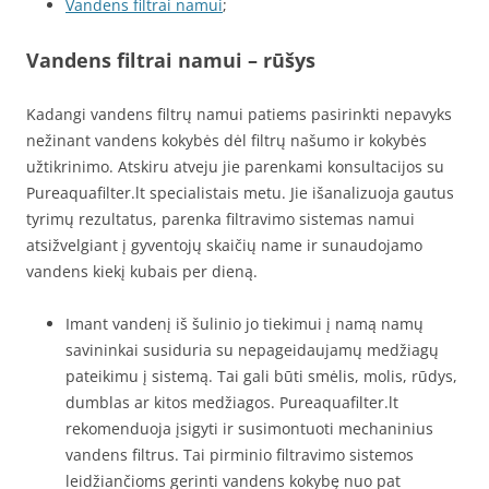
Vandens filtrai namui
;
Vandens filtrai namui – rūšys
Kadangi vandens filtrų namui patiems pasirinkti nepavyks
nežinant vandens kokybės dėl filtrų našumo ir kokybės
užtikrinimo. Atskiru atveju jie parenkami konsultacijos su
Pureaquafilter.lt specialistais metu. Jie išanalizuoja gautus
tyrimų rezultatus, parenka filtravimo sistemas namui
atsižvelgiant į gyventojų skaičių name ir sunaudojamo
vandens kiekį kubais per dieną.
Imant vandenį iš šulinio jo tiekimui į namą namų
savininkai susiduria su nepageidaujamų medžiagų
pateikimu į sistemą. Tai gali būti smėlis, molis, rūdys,
dumblas ar kitos medžiagos. Pureaquafilter.lt
rekomenduoja įsigyti ir susimontuoti mechaninius
vandens filtrus. Tai pirminio filtravimo sistemos
leidžiančioms gerinti vandens kokybę nuo pat