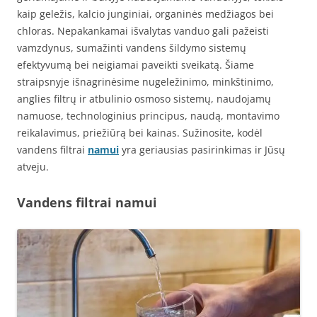
kaip geležis, kalcio junginiai, organinės medžiagos bei
chloras. Nepakankamai išvalytas vanduo gali pažeisti
vamzdynus, sumažinti vandens šildymo sistemų
efektyvumą bei neigiamai paveikti sveikatą. Šiame
straipsnyje išnagrinėsime nugeležinimo, minkštinimo,
anglies filtrų ir atbulinio osmoso sistemų, naudojamų
namuose, technologinius principus, naudą, montavimo
reikalavimus, priežiūrą bei kainas. Sužinosite, kodėl
vandens filtrai
namui
yra geriausias pasirinkimas ir Jūsų
atveju.
Vandens filtrai namui