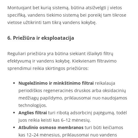
Montuojant bet kurią sistemą, būtina atsižvelgti į vietos
specifiką, vandens tiekimo sistemą bei poreikį tam tikrose
vietose užtikrinti tam tikrą vandens kokybę.
6. Priežiūra ir eksploatacija
Reguliari priežiūra yra būtina siekiant išlaikyti filtrų
efektyvumą ir vandens kokybę. Kiekvienam filtravimo
sprendimui reikia skirtingos priežiūros:
Nugeležinimo ir minkštinimo filtrai
reikalauja
periodiškos regeneracinės druskos arba oksidacinių
medžiagų papildymo, priklausomai nuo naudojamos
technologijos.
Anglies filtrai
turi ribotą adsorbcinį pajėgumą, todėl
juos reikia keisti kas 6–12 mėnesių.
Atbulinio osmoso membranos
turi būti keičiamos
kas 12–24 mėnesius, priklausomai nuo vandens