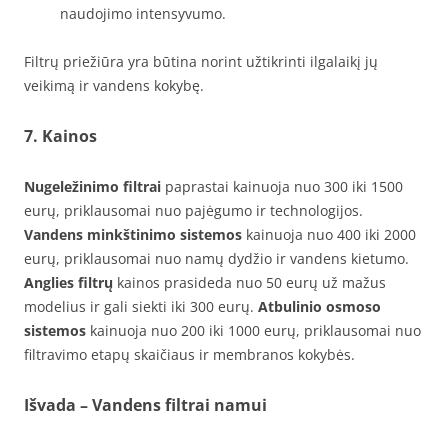
naudojimo intensyvumo.
Filtrų priežiūra yra būtina norint užtikrinti ilgalaikį jų
veikimą ir vandens kokybę.
7. Kainos
Nugeležinimo filtrai
paprastai kainuoja nuo 300 iki 1500
eurų, priklausomai nuo pajėgumo ir technologijos.
Vandens minkštinimo sistemos
kainuoja nuo 400 iki 2000
eurų, priklausomai nuo namų dydžio ir vandens kietumo.
Anglies filtrų
kainos prasideda nuo 50 eurų už mažus
modelius ir gali siekti iki 300 eurų.
Atbulinio osmoso
sistemos
kainuoja nuo 200 iki 1000 eurų, priklausomai nuo
filtravimo etapų skaičiaus ir membranos kokybės.
Išvada – Vandens filtrai namui