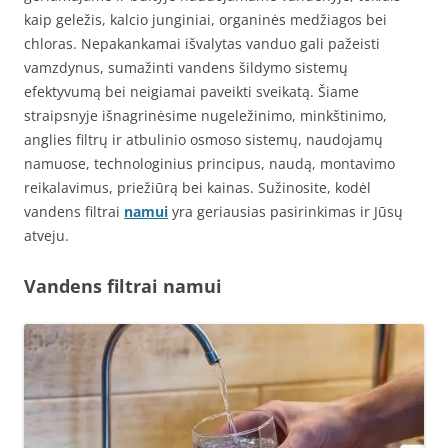
kaip geležis, kalcio junginiai, organinės medžiagos bei
chloras. Nepakankamai išvalytas vanduo gali pažeisti
vamzdynus, sumažinti vandens šildymo sistemų
efektyvumą bei neigiamai paveikti sveikatą. Šiame
straipsnyje išnagrinėsime nugeležinimo, minkštinimo,
anglies filtrų ir atbulinio osmoso sistemų, naudojamų
namuose, technologinius principus, naudą, montavimo
reikalavimus, priežiūrą bei kainas. Sužinosite, kodėl
vandens filtrai
namui
yra geriausias pasirinkimas ir Jūsų
atveju.
Vandens filtrai namui