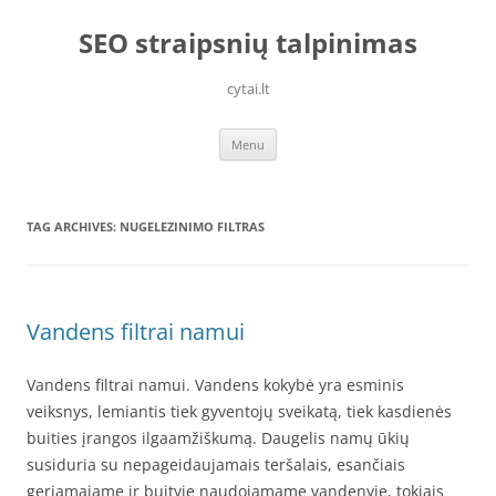
Skip
to
SEO straipsnių talpinimas
content
cytai.lt
Menu
TAG ARCHIVES:
NUGELEZINIMO FILTRAS
Vandens filtrai namui
Vandens filtrai namui. Vandens kokybė yra esminis
veiksnys, lemiantis tiek gyventojų sveikatą, tiek kasdienės
buities įrangos ilgaamžiškumą. Daugelis namų ūkių
susiduria su nepageidaujamais teršalais, esančiais
geriamajame ir buityje naudojamame vandenyje, tokiais