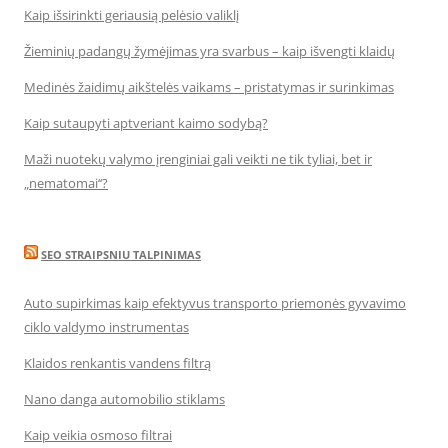
Kaip išsirinkti geriausią pelėsio valiklį
Žieminių padangų žymėjimas yra svarbus – kaip išvengti klaidų
Medinės žaidimų aikštelės vaikams – pristatymas ir surinkimas
Kaip sutaupyti aptveriant kaimo sodybą?
Maži nuotekų valymo įrenginiai gali veikti ne tik tyliai, bet ir
„nematomai‘‘?
SEO STRAIPSNIU TALPINIMAS
Auto supirkimas kaip efektyvus transporto priemonės gyvavimo
ciklo valdymo instrumentas
Klaidos renkantis vandens filtrą
Nano danga automobilio stiklams
Kaip veikia osmoso filtrai