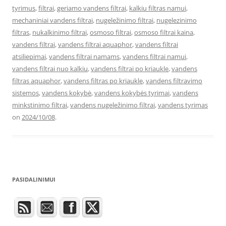
tyrimus
,
filtrai
,
geriamo vandens filtrai
,
kalkiu filtras namui
,
mechaniniai vandens filtrai
,
nugeležinimo filtrai
,
nugelezinimo
filtras
,
nukalkinimo filtrai
,
osmoso filtrai
,
osmoso filtrai kaina
,
vandens filtrai
,
vandens filtrai aquaphor
,
vandens filtrai
atsiliepimai
,
vandens filtrai namams
,
vandens filtrai namui
,
vandens filtrai nuo kalkiu
,
vandens filtrai po kriaukle
,
vandens
filtras aquaphor
,
vandens filtras po kriaukle
,
vandens filtravimo
sistemos
,
vandens kokybė
,
vandens kokybės tyrimai
,
vandens
minkstinimo filtrai
,
vandens nugeležinimo filtrai
,
vandens tyrimas
on
2024/10/08
.
PASIDALINIMUI