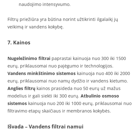
naudojimo intensyvumo.
Filtrų priežiūra yra būtina norint užtikrinti ilgalaikį jų
veikimą ir vandens kokybę.
7. Kainos
Nugeležinimo filtrai
paprastai kainuoja nuo 300 iki 1500
eurų, priklausomai nuo pajėgumo ir technologijos.
Vandens minkštinimo sistemos
kainuoja nuo 400 iki 2000
eurų, priklausomai nuo namų dydžio ir vandens kietumo.
Anglies filtrų
kainos prasideda nuo 50 eurų už mažus
modelius ir gali siekti iki 300 eurų.
Atbulinio osmoso
sistemos
kainuoja nuo 200 iki 1000 eurų, priklausomai nuo
filtravimo etapų skaičiaus ir membranos kokybės.
Išvada – Vandens filtrai namui