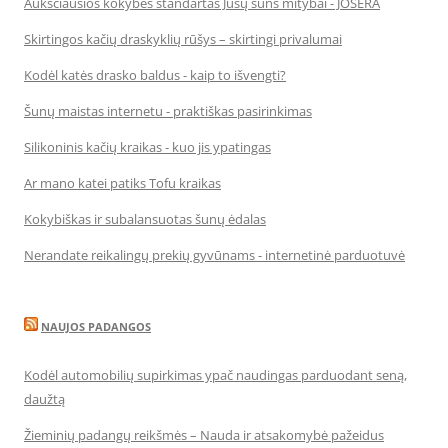
Aukščiausios kokybės standartas Jūsų šuns mitybai - JOSERA
Skirtingos kačių draskyklių rūšys – skirtingi privalumai
Kodėl katės drasko baldus - kaip to išvengti?
Šunų maistas internetu - praktiškas pasirinkimas
Silikoninis kačių kraikas - kuo jis ypatingas
Ar mano katei patiks Tofu kraikas
Kokybiškas ir subalansuotas šunų ėdalas
Nerandate reikalingų prekių gyvūnams - internetinė parduotuvė
NAUJOS PADANGOS
Kodėl automobilių supirkimas ypač naudingas parduodant seną,
daužtą
Žieminių padangų reikšmės – Nauda ir atsakomybė pažeidus