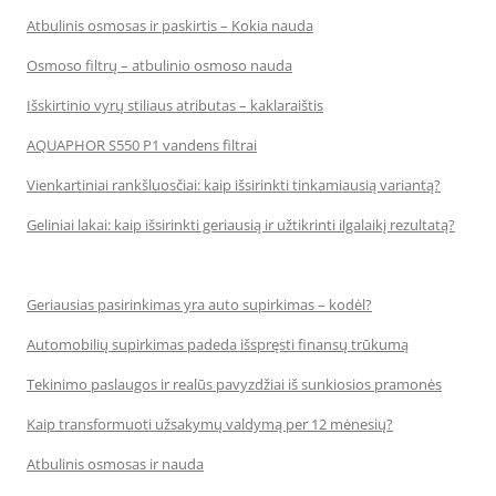
Atbulinis osmosas ir paskirtis – Kokia nauda
Osmoso filtrų – atbulinio osmoso nauda
Išskirtinio vyrų stiliaus atributas – kaklaraištis
AQUAPHOR S550 P1 vandens filtrai
Vienkartiniai rankšluosčiai: kaip išsirinkti tinkamiausią variantą?
Geliniai lakai: kaip išsirinkti geriausią ir užtikrinti ilgalaikį rezultatą?
Geriausias pasirinkimas yra auto supirkimas – kodėl?
Automobilių supirkimas padeda išspręsti finansų trūkumą
Tekinimo paslaugos ir realūs pavyzdžiai iš sunkiosios pramonės
Kaip transformuoti užsakymų valdymą per 12 mėnesių?
Atbulinis osmosas ir nauda