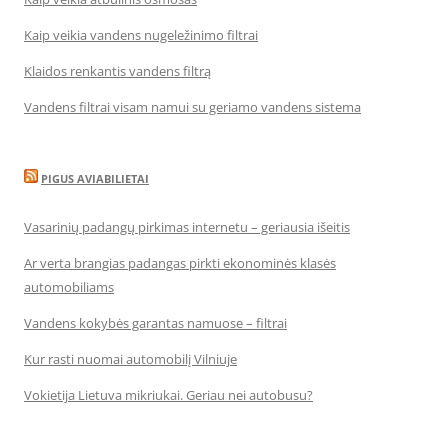
Kaip veikia vandens nugeležinimo filtrai
Klaidos renkantis vandens filtrą
Vandens filtrai visam namui su geriamo vandens sistema
PIGUS AVIABILIETAI
Vasarinių padangų pirkimas internetu – geriausia išeitis
Ar verta brangias padangas pirkti ekonominės klasės
automobiliams
Vandens kokybės garantas namuose – filtrai
Kur rasti nuomai automobilį Vilniuje
Vokietija Lietuva mikriukai. Geriau nei autobusu?