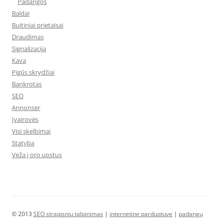
Padangos
Baldai
Buitiniai prietaisai
Draudimas
Signalizacija
Kava
Pigūs skrydžiai
Bankrotas
SEO
Annonser
Įvairovės
Visi skelbimai
Statyba
Veža į oro uostus
© 2013
SEO straipsniu talpinimas
|
internetine parduotuve
|
padangų