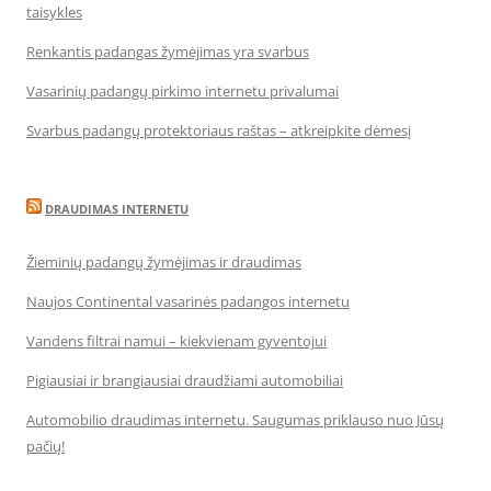
taisykles
Renkantis padangas žymėjimas yra svarbus
Vasarinių padangų pirkimo internetu privalumai
Svarbus padangų protektoriaus raštas – atkreipkite dėmesį
DRAUDIMAS INTERNETU
Žieminių padangų žymėjimas ir draudimas
Naujos Continental vasarinės padangos internetu
Vandens filtrai namui – kiekvienam gyventojui
Pigiausiai ir brangiausiai draudžiami automobiliai
Automobilio draudimas internetu. Saugumas priklauso nuo Jūsų
pačių!