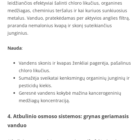
leidžiančios efektyviai šalinti chloro likučius, organines
medžiagas, cheminius teršalus ir kai kuriuos sunkiuosius
metalus. Vanduo, pratekėdamas per aktyvios anglies filtrą,
praranda nemalonius kvapą ir skonį suteikiančius
junginius.
Nauda
:
Vandens skonis ir kvapas ženkliai pagerėja, pašalinus
chloro likučius.
Sumažėja sveikatai kenksmingų organinių junginių ir
pesticidų kiekis.
Geresnė vandens kokybė mažina kancerogeninių
medžiagų koncentraciją.
4. Atbulinio osmoso sistemos: grynas geriamasis
vanduo