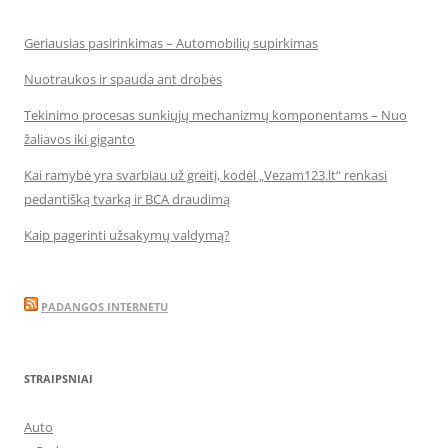
Geriausias pasirinkimas – Automobilių supirkimas
Nuotraukos ir spauda ant drobės
Tekinimo procesas sunkiųjų mechanizmų komponentams – Nuo
žaliavos iki giganto
Kai ramybė yra svarbiau už greitį, kodėl „Vezam123.lt“ renkasi
pedantišką tvarką ir BCA draudimą
Kaip pagerinti užsakymų valdymą?
PADANGOS INTERNETU
STRAIPSNIAI
Auto