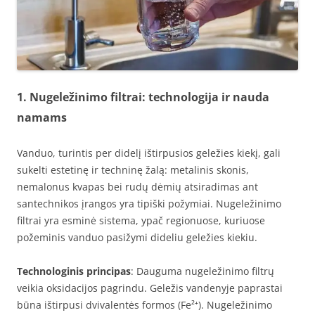
1. Nugeležinimo filtrai: technologija ir nauda
namams
Vanduo, turintis per didelį ištirpusios geležies kiekį, gali
sukelti estetinę ir techninę žalą: metalinis skonis,
nemalonus kvapas bei rudų dėmių atsiradimas ant
santechnikos įrangos yra tipiški požymiai. Nugeležinimo
filtrai yra esminė sistema, ypač regionuose, kuriuose
požeminis vanduo pasižymi dideliu geležies kiekiu.
Technologinis principas
: Dauguma nugeležinimo filtrų
veikia oksidacijos pagrindu. Geležis vandenyje paprastai
būna ištirpusi dvivalentės formos (Fe²⁺). Nugeležinimo