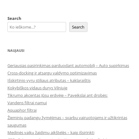
Search
Search
NAUJAUSI
Geriausias pasirinkimas parduodant automobilį – Auto supirkimas
Cross-docking ir atsargų valdymo optimizavimas
Išskirtinio vyrų stiliaus atributas – kaklaraištis
Kokybiškos vidaus durys Vilniuje
Tikrumo akcentas Jūsų erdvėje – Paveikslai ant drobės:
Vandens filtrai namui
Aquaphor filtrai
Žieminių padangų žymėjimas – svarbu vairuotojams ir užtikrintas
saugumas
Medinės vaikų žaidimų aikštelės – kaip išsirinkti