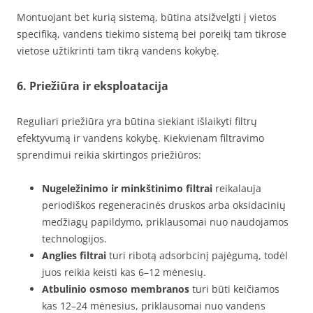
Montuojant bet kurią sistemą, būtina atsižvelgti į vietos
specifiką, vandens tiekimo sistemą bei poreikį tam tikrose
vietose užtikrinti tam tikrą vandens kokybę.
6. Priežiūra ir eksploatacija
Reguliari priežiūra yra būtina siekiant išlaikyti filtrų
efektyvumą ir vandens kokybę. Kiekvienam filtravimo
sprendimui reikia skirtingos priežiūros:
Nugeležinimo ir minkštinimo filtrai
reikalauja
periodiškos regeneracinės druskos arba oksidacinių
medžiagų papildymo, priklausomai nuo naudojamos
technologijos.
Anglies filtrai
turi ribotą adsorbcinį pajėgumą, todėl
juos reikia keisti kas 6–12 mėnesių.
Atbulinio osmoso membranos
turi būti keičiamos
kas 12–24 mėnesius, priklausomai nuo vandens