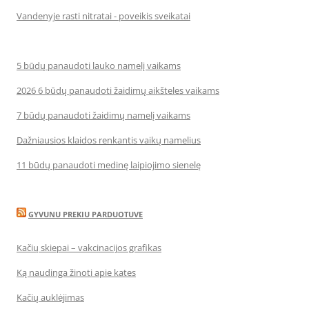
Vandenyje rasti nitratai - poveikis sveikatai
5 būdų panaudoti lauko namelį vaikams
2026 6 būdų panaudoti žaidimų aikšteles vaikams
7 būdų panaudoti žaidimų namelį vaikams
Dažniausios klaidos renkantis vaikų namelius
11 būdų panaudoti medinę laipiojimo sienelę
GYVUNU PREKIU PARDUOTUVE
Kačių skiepai – vakcinacijos grafikas
Ką naudinga žinoti apie kates
Kačių auklėjimas