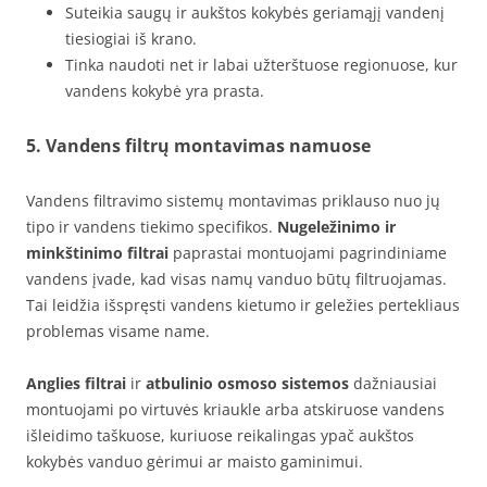
Suteikia saugų ir aukštos kokybės geriamąjį vandenį
tiesiogiai iš krano.
Tinka naudoti net ir labai užterštuose regionuose, kur
vandens kokybė yra prasta.
5. Vandens filtrų montavimas namuose
Vandens filtravimo sistemų montavimas priklauso nuo jų
tipo ir vandens tiekimo specifikos.
Nugeležinimo ir
minkštinimo filtrai
paprastai montuojami pagrindiniame
vandens įvade, kad visas namų vanduo būtų filtruojamas.
Tai leidžia išspręsti vandens kietumo ir geležies pertekliaus
problemas visame name.
Anglies filtrai
ir
atbulinio osmoso sistemos
dažniausiai
montuojami po virtuvės kriaukle arba atskiruose vandens
išleidimo taškuose, kuriuose reikalingas ypač aukštos
kokybės vanduo gėrimui ar maisto gaminimui.