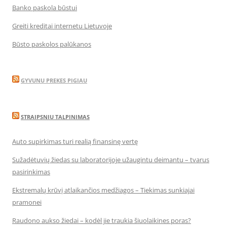
Banko paskola būstui
Greiti kreditai internetu Lietuvoje
Būsto paskolos palūkanos
GYVUNU PREKES PIGIAU
STRAIPSNIU TALPINIMAS
Auto supirkimas turi realią finansinę vertę
Sužadėtuvių žiedas su laboratorijoje užaugintu deimantu – tvarus
pasirinkimas
Ekstremalų krūvį atlaikančios medžiagos – Tiekimas sunkiajai
pramonei
Raudono aukso žiedai – kodėl jie traukia šiuolaikines poras?