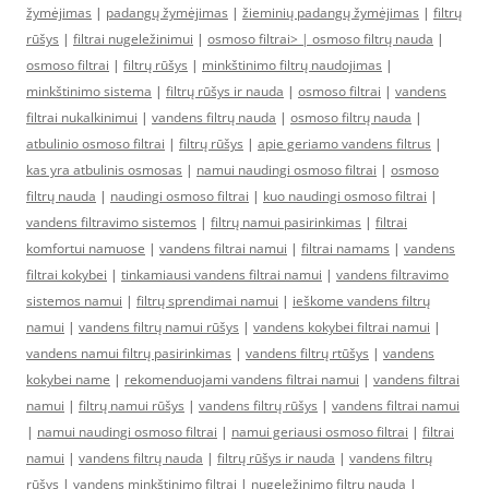
žymėjimas
|
padangų žymėjimas
|
žieminių padangų žymėjimas
|
filtrų
rūšys
|
filtrai nugeležinimui
|
osmoso filtrai> |
osmoso filtrų nauda
|
osmoso filtrai
|
filtrų rūšys
|
minkštinimo filtrų naudojimas
|
minkštinimo sistema
|
filtrų rūšys ir nauda
|
osmoso filtrai
|
vandens
filtrai nukalkinimui
|
vandens filtrų nauda
|
osmoso filtrų nauda
|
atbulinio osmoso filtrai
|
filtrų rūšys
|
apie geriamo vandens filtrus
|
kas yra atbulinis osmosas
|
namui naudingi osmoso filtrai
|
osmoso
filtrų nauda
|
naudingi osmoso filtrai
|
kuo naudingi osmoso filtrai
|
vandens filtravimo sistemos
|
filtrų namui pasirinkimas
|
filtrai
komfortui namuose
|
vandens filtrai namui
|
filtrai namams
|
vandens
filtrai kokybei
|
tinkamiausi vandens filtrai namui
|
vandens filtravimo
sistemos namui
|
filtrų sprendimai namui
|
ieškome vandens filtrų
namui
|
vandens filtrų namui rūšys
|
vandens kokybei filtrai namui
|
vandens namui filtrų pasirinkimas
|
vandens filtrų rtūšys
|
vandens
kokybei name
|
rekomenduojami vandens filtrai namui
|
vandens filtrai
namui
|
filtrų namui rūšys
|
vandens filtrų rūšys
|
vandens filtrai namui
|
namui naudingi osmoso filtrai
|
namui geriausi osmoso filtrai
|
filtrai
namui
|
vandens filtrų nauda
|
filtrų rūšys ir nauda
|
vandens filtrų
rūšys
|
vandens minkštinimo filtrai
|
nugeležinimo filtrų nauda
|