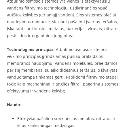
Atbulinio osmoso sistemos yra vienos iš efektyviausių
vandens filtravimo technologijų, užtikrinančios ypač
aukštos kokybės geriamąjį vandenį. Šios sistemos plačiai
naudojamos namuose, siekiant pašalinti įvairius teršalus,
įskaitant sunkiuosius metalus, bakterijas, virusus, nitratus,
pesticidus ir organinius junginius.
Technologinis principas
: Atbulinio osmoso sistemos
veikimo principas grindžiamas pusiau pralaidžios
membranos naudojimu. Vandens molekulės, praeidamos
per šią membraną, sulaiko didesnius teršalus, o išvalytas
vanduo tampa tinkamas gerti. Papildomi filtravimo etapai,
tokie kaip mechaniniai ir anglies filtrai, pagerina sistemos
efektyvumą ir vandens kokybę.
Nauda
:
Efektyviai pašalina sunkiuosius metalus, nitratus ir
kitas kenksmingas medžiagas.