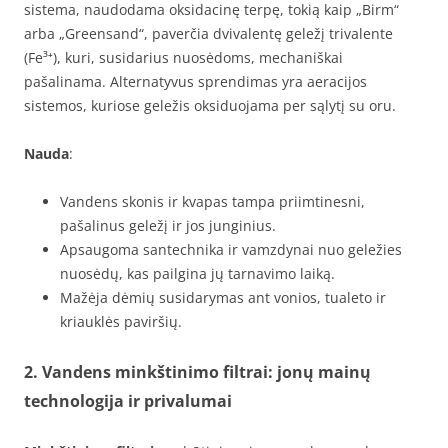
sistema, naudodama oksidacinę terpę, tokią kaip „Birm“
arba „Greensand“, paverčia dvivalentę geležį trivalente
(Fe³⁺), kuri, susidarius nuosėdoms, mechaniškai
pašalinama. Alternatyvus sprendimas yra aeracijos
sistemos, kuriose geležis oksiduojama per sąlytį su oru.
Nauda
:
Vandens skonis ir kvapas tampa priimtinesni,
pašalinus geležį ir jos junginius.
Apsaugoma santechnika ir vamzdynai nuo geležies
nuosėdų, kas pailgina jų tarnavimo laiką.
Mažėja dėmių susidarymas ant vonios, tualeto ir
kriauklės paviršių.
2. Vandens minkštinimo filtrai: jonų mainų
technologija ir privalumai