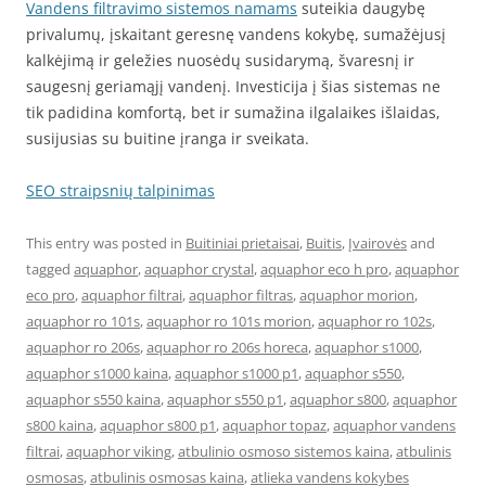
Vandens filtravimo sistemos namams
suteikia daugybę
privalumų, įskaitant geresnę vandens kokybę, sumažėjusį
kalkėjimą ir geležies nuosėdų susidarymą, švaresnį ir
saugesnį geriamąjį vandenį. Investicija į šias sistemas ne
tik padidina komfortą, bet ir sumažina ilgalaikes išlaidas,
susijusias su buitine įranga ir sveikata.
SEO straipsnių talpinimas
This entry was posted in
Buitiniai prietaisai
,
Buitis
,
Įvairovės
and
tagged
aquaphor
,
aquaphor crystal
,
aquaphor eco h pro
,
aquaphor
eco pro
,
aquaphor filtrai
,
aquaphor filtras
,
aquaphor morion
,
aquaphor ro 101s
,
aquaphor ro 101s morion
,
aquaphor ro 102s
,
aquaphor ro 206s
,
aquaphor ro 206s horeca
,
aquaphor s1000
,
aquaphor s1000 kaina
,
aquaphor s1000 p1
,
aquaphor s550
,
aquaphor s550 kaina
,
aquaphor s550 p1
,
aquaphor s800
,
aquaphor
s800 kaina
,
aquaphor s800 p1
,
aquaphor topaz
,
aquaphor vandens
filtrai
,
aquaphor viking
,
atbulinio osmoso sistemos kaina
,
atbulinis
osmosas
,
atbulinis osmosas kaina
,
atlieka vandens kokybes