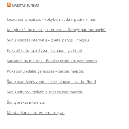
MAISTAS SUNIMS
Josera šunų maistas – kokybė, nauda ir pasirinkimas
Kur pirkti šunų maistą: internetu ar fizinėje parduotuvėje?
Šunų maistas internetu – greita, patogu ir pigiau
Kokybiška šunų mityba – ką naudinga žinoti
Sausas šunų maistas – iš kokių produktų gaminamas
Koks šunų ėdalas geriausias – sausas maistas
Šunų maudynės vandens telkiniuose – svarbu žinoti
Šunų mityba – tinkamiausias sausas maistas
Šunų prekės internetu
Maistas šunims internetu – pigiau