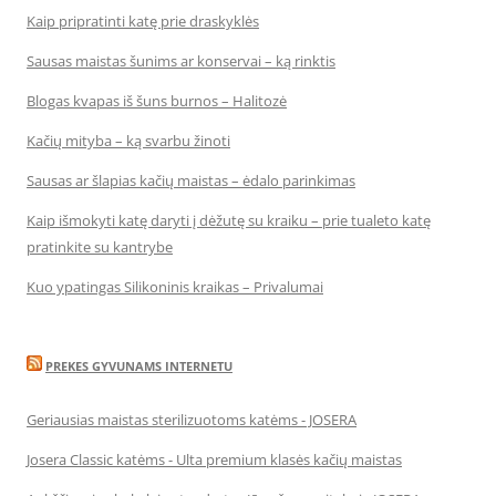
Kaip pripratinti katę prie draskyklės
Sausas maistas šunims ar konservai – ką rinktis
Blogas kvapas iš šuns burnos – Halitozė
Kačių mityba – ką svarbu žinoti
Sausas ar šlapias kačių maistas – ėdalo parinkimas
Kaip išmokyti katę daryti į dėžutę su kraiku – prie tualeto katę
pratinkite su kantrybe
Kuo ypatingas Silikoninis kraikas – Privalumai
PREKES GYVUNAMS INTERNETU
Geriausias maistas sterilizuotoms katėms - JOSERA
Josera Classic katėms - Ulta premium klasės kačių maistas