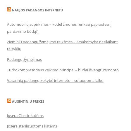
NAUJOS PADANGOS INTERNETU
Automobilių supirkimas – kodėl žmonės renkasi paprastesnį
pardavimo būdą?
Žieminių padangų žymėjimo reikšmės – Atsakomybė nesilaikant
taisyklių
Padangų žymėjimas
Turbokompresoriaus veikimo principai – būdai išvengti remonto
Vasarinių padangų kokybė internetu – sutaupoma laiko
AUGINTINIU PREKES
Josera Classic katėms
Josera sterilizuotoms katėms