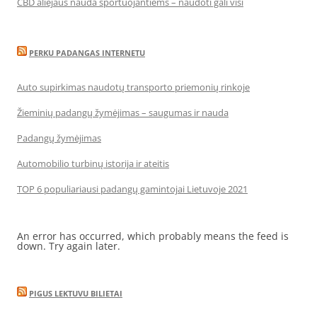
CBD aliejaus nauda sportuojantiems – naudoti gali visi
PERKU PADANGAS INTERNETU
Auto supirkimas naudotų transporto priemonių rinkoje
Žieminių padangų žymėjimas – saugumas ir nauda
Padangų žymėjimas
Automobilio turbinų istorija ir ateitis
TOP 6 populiariausi padangų gamintojai Lietuvoje 2021
An error has occurred, which probably means the feed is
down. Try again later.
PIGUS LEKTUVU BILIETAI