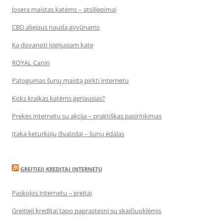
Josera maistas katėms – atsiliepimai
CBD aliejaus nauda gyvūnams
Ką dovanoti įsigijusiam katę
ROYAL Canin
Patogumas šunų maistą pirkti internetu
Koks kraikas katėms geriausias?
Prekės internetu su akcija – praktiškas pasirinkimas
Įtaka keturkojų išvaizdai – šunų ėdalas
GREITIEJI KREDITAI INTERNETU
Paskolos internetu – greitai
Greitieji kreditai tapo paprastesni su skaičiuoklėmis