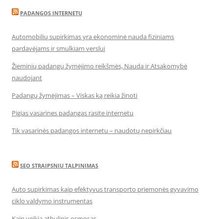
PADANGOS INTERNETU
Automobilių supirkimas yra ekonominė nauda fiziniams
pardavėjams ir smulkiam verslui
Žieminių padangų žymėjimo reikšmės, Nauda ir Atsakomybė
naudojant
Padangų žymėjimas – Viskas ką reikia žinoti
Pigias vasarines padangas rasite internetu
Tik vasarinės padangos internetu – naudotų nepirkčiau
SEO STRAIPSNIU TALPINIMAS
Auto supirkimas kaip efektyvus transporto priemonės gyvavimo
ciklo valdymo instrumentas
Kaip veikia atbulinis osmosas