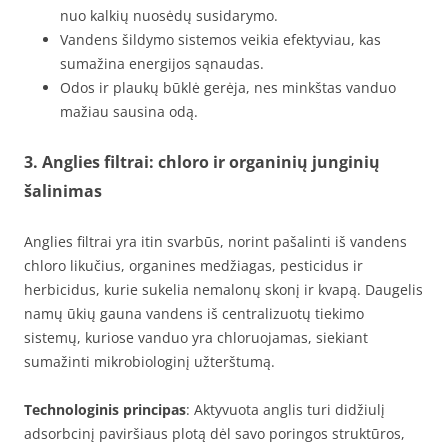
nuo kalkių nuosėdų susidarymo.
Vandens šildymo sistemos veikia efektyviau, kas
sumažina energijos sąnaudas.
Odos ir plaukų būklė gerėja, nes minkštas vanduo
mažiau sausina odą.
3. Anglies filtrai: chloro ir organinių junginių
šalinimas
Anglies filtrai yra itin svarbūs, norint pašalinti iš vandens
chloro likučius, organines medžiagas, pesticidus ir
herbicidus, kurie sukelia nemalonų skonį ir kvapą. Daugelis
namų ūkių gauna vandens iš centralizuotų tiekimo
sistemų, kuriose vanduo yra chloruojamas, siekiant
sumažinti mikrobiologinį užterštumą.
Technologinis principas
: Aktyvuota anglis turi didžiulį
adsorbcinį paviršiaus plotą dėl savo poringos struktūros,