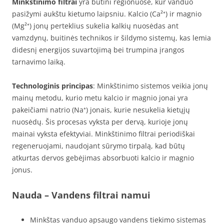
Minkštinimo filtrai
yra būtini regionuose, kur vanduo
pasižymi aukštu kietumo laipsniu. Kalcio (Ca²⁺) ir magnio
(Mg²⁺) jonų perteklius sukelia kalkių nuosėdas ant
vamzdynų, buitinės technikos ir šildymo sistemų, kas lemia
didesnį energijos suvartojimą bei trumpina įrangos
tarnavimo laiką.
Technologinis principas
: Minkštinimo sistemos veikia jonų
mainų metodu, kurio metu kalcio ir magnio jonai yra
pakeičiami natrio (Na⁺) jonais, kurie nesukelia kietųjų
nuosėdų. Šis procesas vyksta per dervą, kurioje jonų
mainai vyksta efektyviai. Minkštinimo filtrai periodiškai
regeneruojami, naudojant sūrymo tirpalą, kad būtų
atkurtas dervos gebėjimas absorbuoti kalcio ir magnio
jonus.
Nauda
– Vandens filtrai namui
Minkštas vanduo apsaugo vandens tiekimo sistemas