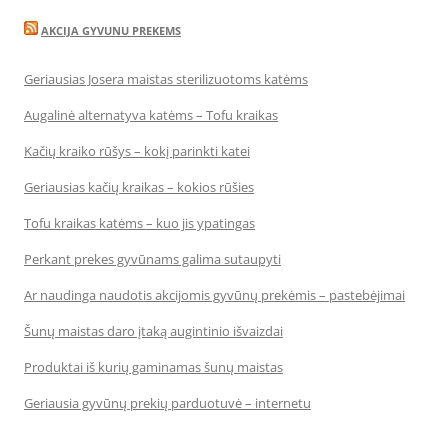
AKCIJA GYVUNU PREKEMS
Geriausias Josera maistas sterilizuotoms katėms
Augalinė alternatyva katėms – Tofu kraikas
Kačių kraiko rūšys – kokį parinkti katei
Geriausias kačių kraikas – kokios rūšies
Tofu kraikas katėms – kuo jis ypatingas
Perkant prekes gyvūnams galima sutaupyti
Ar naudinga naudotis akcijomis gyvūnų prekėmis – pastebėjimai
Šunų maistas daro įtaką augintinio išvaizdai
Produktai iš kurių gaminamas šunų maistas
Geriausia gyvūnų prekių parduotuvė – internetu