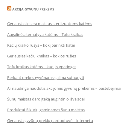
AKCIJA GYVUNU PREKEMS
Geriausias Josera maistas sterilizuotoms katėms
Augalinė alternatyva katėms – Tofu kraikas
Kačių kraiko rūšys – kokį parinkti katei
Geriausias kačių kraikas – kokios rūšies
Tofu kraikas katėms – kuo jis ypatingas
Perkant prekes gyvūnams galima sutaupyti
Ar naudinga naudotis akcijomis gyvūnų prekėmis – pastebėjimai
Šunų maistas daro įtaką augintinio išvaizdai
Produktai iš kurių gaminamas šunų maistas
Geriausia gyvūnų prekių parduotuvė – internetu