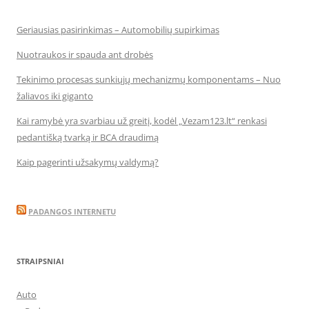
Geriausias pasirinkimas – Automobilių supirkimas
Nuotraukos ir spauda ant drobės
Tekinimo procesas sunkiųjų mechanizmų komponentams – Nuo
žaliavos iki giganto
Kai ramybė yra svarbiau už greitį, kodėl „Vezam123.lt“ renkasi
pedantišką tvarką ir BCA draudimą
Kaip pagerinti užsakymų valdymą?
PADANGOS INTERNETU
STRAIPSNIAI
Auto