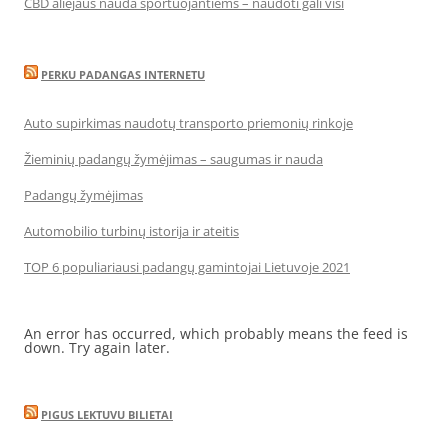
CBD aliejaus nauda sportuojantiems – naudoti gali visi
PERKU PADANGAS INTERNETU
Auto supirkimas naudotų transporto priemonių rinkoje
Žieminių padangų žymėjimas – saugumas ir nauda
Padangų žymėjimas
Automobilio turbinų istorija ir ateitis
TOP 6 populiariausi padangų gamintojai Lietuvoje 2021
An error has occurred, which probably means the feed is
down. Try again later.
PIGUS LEKTUVU BILIETAI