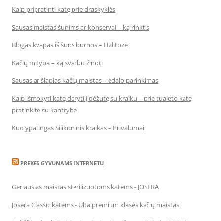
Kaip pripratinti katę prie draskyklės
Sausas maistas šunims ar konservai – ką rinktis
Blogas kvapas iš šuns burnos – Halitozė
Kačių mityba – ką svarbu žinoti
Sausas ar šlapias kačių maistas – ėdalo parinkimas
Kaip išmokyti katę daryti į dėžutę su kraiku – prie tualeto katę
pratinkite su kantrybe
Kuo ypatingas Silikoninis kraikas – Privalumai
PREKES GYVUNAMS INTERNETU
Geriausias maistas sterilizuotoms katėms - JOSERA
Josera Classic katėms - Ulta premium klasės kačių maistas