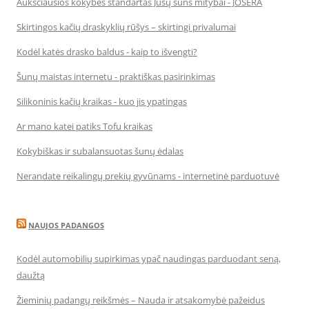
Aukščiausios kokybės standartas Jūsų šuns mitybai - JOSERA
Skirtingos kačių draskyklių rūšys – skirtingi privalumai
Kodėl katės drasko baldus - kaip to išvengti?
Šunų maistas internetu - praktiškas pasirinkimas
Silikoninis kačių kraikas - kuo jis ypatingas
Ar mano katei patiks Tofu kraikas
Kokybiškas ir subalansuotas šunų ėdalas
Nerandate reikalingų prekių gyvūnams - internetinė parduotuvė
NAUJOS PADANGOS
Kodėl automobilių supirkimas ypač naudingas parduodant seną,
daužtą
Žieminių padangų reikšmės – Nauda ir atsakomybė pažeidus