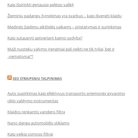
Kaip išsirinkti geriausią pelėsio valiklį
Žieminių padangų žymėjimas yra svarbus – kaip išvengti klaidų
Medinės žaidimų aikštelės vaikams – pristatymas ir surinkimas
Kaip sutaupyti aptveriant kaimo sodybą?
Maži nuotekų valymo įrenginiai gali veikti ne tik tyliai, bet ir
„nematomai‘‘?
SEO STRAIPSNIU TALPINIMAS
Auto supirkimas kaip efektyvus transporto priemonės gyvavimo
ciklo valdymo instrumentas
Klaidos renkantis vandens filtrą
Nano danga automobilio stiklams
Kaip veikia osmoso filtrai