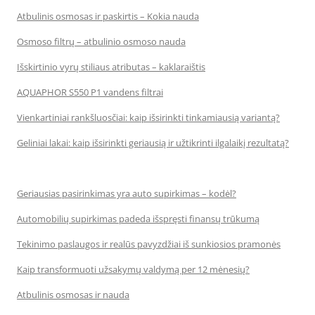
Atbulinis osmosas ir paskirtis – Kokia nauda
Osmoso filtrų – atbulinio osmoso nauda
Išskirtinio vyrų stiliaus atributas – kaklaraištis
AQUAPHOR S550 P1 vandens filtrai
Vienkartiniai rankšluosčiai: kaip išsirinkti tinkamiausią variantą?
Geliniai lakai: kaip išsirinkti geriausią ir užtikrinti ilgalaikį rezultatą?
Geriausias pasirinkimas yra auto supirkimas – kodėl?
Automobilių supirkimas padeda išspręsti finansų trūkumą
Tekinimo paslaugos ir realūs pavyzdžiai iš sunkiosios pramonės
Kaip transformuoti užsakymų valdymą per 12 mėnesių?
Atbulinis osmosas ir nauda