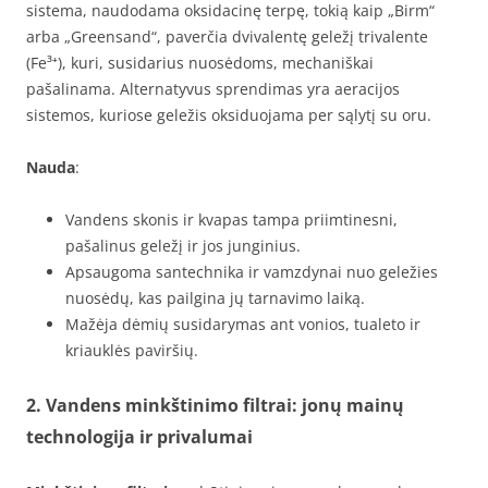
sistema, naudodama oksidacinę terpę, tokią kaip „Birm“
arba „Greensand“, paverčia dvivalentę geležį trivalente
(Fe³⁺), kuri, susidarius nuosėdoms, mechaniškai
pašalinama. Alternatyvus sprendimas yra aeracijos
sistemos, kuriose geležis oksiduojama per sąlytį su oru.
Nauda
:
Vandens skonis ir kvapas tampa priimtinesni,
pašalinus geležį ir jos junginius.
Apsaugoma santechnika ir vamzdynai nuo geležies
nuosėdų, kas pailgina jų tarnavimo laiką.
Mažėja dėmių susidarymas ant vonios, tualeto ir
kriauklės paviršių.
2. Vandens minkštinimo filtrai: jonų mainų
technologija ir privalumai