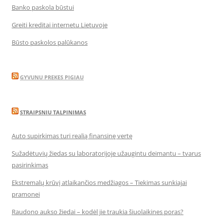
Banko paskola būstui
Greiti kreditai internetu Lietuvoje
Būsto paskolos palūkanos
GYVUNU PREKES PIGIAU
STRAIPSNIU TALPINIMAS
Auto supirkimas turi realią finansinę vertę
Sužadėtuvių žiedas su laboratorijoje užaugintu deimantu – tvarus
pasirinkimas
Ekstremalų krūvį atlaikančios medžiagos – Tiekimas sunkiajai
pramonei
Raudono aukso žiedai – kodėl jie traukia šiuolaikines poras?