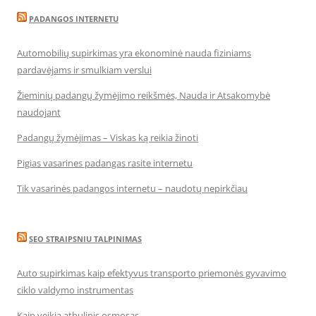
PADANGOS INTERNETU
Automobilių supirkimas yra ekonominė nauda fiziniams
pardavėjams ir smulkiam verslui
Žieminių padangų žymėjimo reikšmės, Nauda ir Atsakomybė
naudojant
Padangų žymėjimas – Viskas ką reikia žinoti
Pigias vasarines padangas rasite internetu
Tik vasarinės padangos internetu – naudotų nepirkčiau
SEO STRAIPSNIU TALPINIMAS
Auto supirkimas kaip efektyvus transporto priemonės gyvavimo
ciklo valdymo instrumentas
Kaip veikia atbulinis osmosas