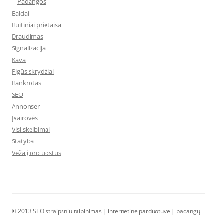
Padangos
Baldai
Buitiniai prietaisai
Draudimas
Signalizacija
Kava
Pigūs skrydžiai
Bankrotas
SEO
Annonser
Įvairovės
Visi skelbimai
Statyba
Veža į oro uostus
© 2013
SEO straipsniu talpinimas
|
internetine parduotuve
|
padangų