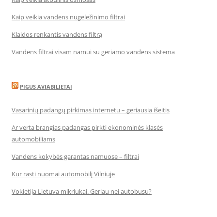
Kaip veikia vandens nugeležinimo filtrai
Klaidos renkantis vandens filtrą
Vandens filtrai visam namui su geriamo vandens sistema
PIGUS AVIABILIETAI
Vasarinių padangų pirkimas internetu – geriausia išeitis
Ar verta brangias padangas pirkti ekonominės klasės
automobiliams
Vandens kokybės garantas namuose – filtrai
Kur rasti nuomai automobilį Vilniuje
Vokietija Lietuva mikriukai. Geriau nei autobusu?