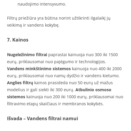
naudojimo intensyvumo.
Filtrų priežiūra yra būtina norint užtikrinti ilgalaikį jų
veikimą ir vandens kokybę.
7. Kainos
Nugeležinimo filtrai
paprastai kainuoja nuo 300 iki 1500
eurų, priklausomai nuo pajėgumo ir technologijos.
Vandens minkštinimo sistemos
kainuoja nuo 400 iki 2000
eurų, priklausomai nuo namų dydžio ir vandens kietumo.
Anglies filtrų
kainos prasideda nuo 50 eurų už mažus
modelius ir gali siekti iki 300 eurų.
Atbulinio osmoso
sistemos
kainuoja nuo 200 iki 1000 eurų, priklausomai nuo
filtravimo etapų skaičiaus ir membranos kokybės.
Išvada – Vandens filtrai namui