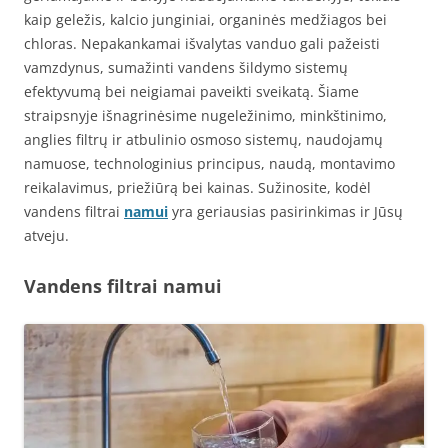
kaip geležis, kalcio junginiai, organinės medžiagos bei
chloras. Nepakankamai išvalytas vanduo gali pažeisti
vamzdynus, sumažinti vandens šildymo sistemų
efektyvumą bei neigiamai paveikti sveikatą. Šiame
straipsnyje išnagrinėsime nugeležinimo, minkštinimo,
anglies filtrų ir atbulinio osmoso sistemų, naudojamų
namuose, technologinius principus, naudą, montavimo
reikalavimus, priežiūrą bei kainas. Sužinosite, kodėl
vandens filtrai
namui
yra geriausias pasirinkimas ir Jūsų
atveju.
Vandens filtrai namui