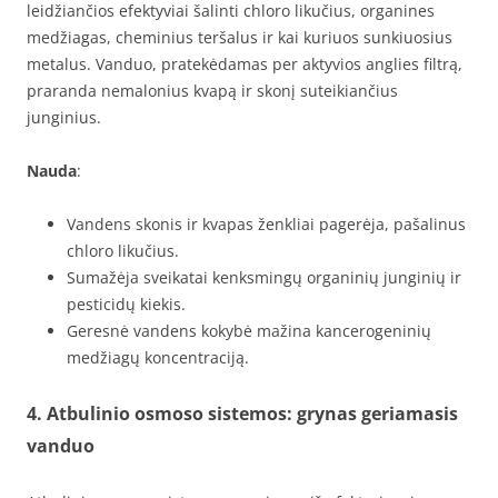
leidžiančios efektyviai šalinti chloro likučius, organines
medžiagas, cheminius teršalus ir kai kuriuos sunkiuosius
metalus. Vanduo, pratekėdamas per aktyvios anglies filtrą,
praranda nemalonius kvapą ir skonį suteikiančius
junginius.
Nauda
:
Vandens skonis ir kvapas ženkliai pagerėja, pašalinus
chloro likučius.
Sumažėja sveikatai kenksmingų organinių junginių ir
pesticidų kiekis.
Geresnė vandens kokybė mažina kancerogeninių
medžiagų koncentraciją.
4. Atbulinio osmoso sistemos: grynas geriamasis
vanduo