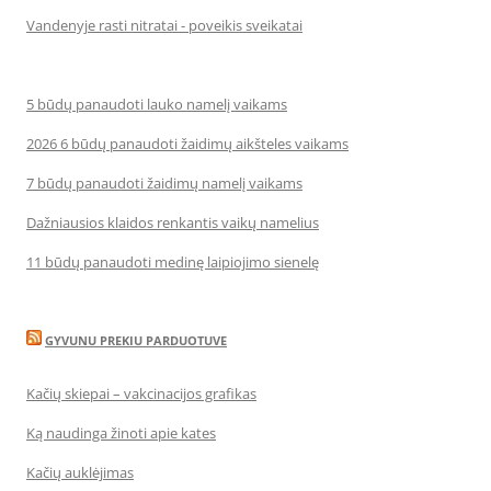
Vandenyje rasti nitratai - poveikis sveikatai
5 būdų panaudoti lauko namelį vaikams
2026 6 būdų panaudoti žaidimų aikšteles vaikams
7 būdų panaudoti žaidimų namelį vaikams
Dažniausios klaidos renkantis vaikų namelius
11 būdų panaudoti medinę laipiojimo sienelę
GYVUNU PREKIU PARDUOTUVE
Kačių skiepai – vakcinacijos grafikas
Ką naudinga žinoti apie kates
Kačių auklėjimas