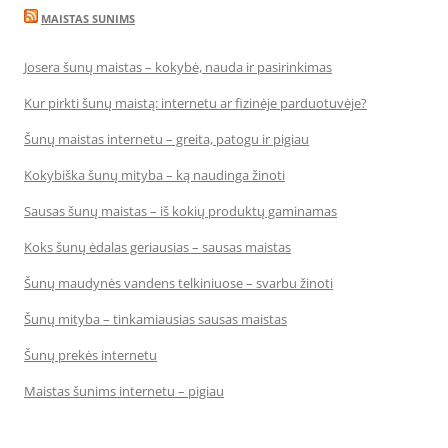
MAISTAS SUNIMS
Josera šunų maistas – kokybė, nauda ir pasirinkimas
Kur pirkti šunų maistą: internetu ar fizinėje parduotuvėje?
Šunų maistas internetu – greita, patogu ir pigiau
Kokybiška šunų mityba – ką naudinga žinoti
Sausas šunų maistas – iš kokių produktų gaminamas
Koks šunų ėdalas geriausias – sausas maistas
Šunų maudynės vandens telkiniuose – svarbu žinoti
Šunų mityba – tinkamiausias sausas maistas
Šunų prekės internetu
Maistas šunims internetu – pigiau