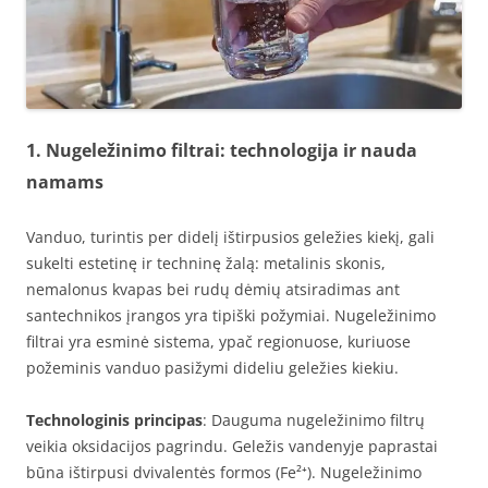
1. Nugeležinimo filtrai: technologija ir nauda
namams
Vanduo, turintis per didelį ištirpusios geležies kiekį, gali
sukelti estetinę ir techninę žalą: metalinis skonis,
nemalonus kvapas bei rudų dėmių atsiradimas ant
santechnikos įrangos yra tipiški požymiai. Nugeležinimo
filtrai yra esminė sistema, ypač regionuose, kuriuose
požeminis vanduo pasižymi dideliu geležies kiekiu.
Technologinis principas
: Dauguma nugeležinimo filtrų
veikia oksidacijos pagrindu. Geležis vandenyje paprastai
būna ištirpusi dvivalentės formos (Fe²⁺). Nugeležinimo