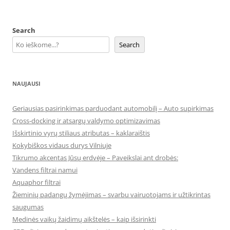
Search
Search
NAUJAUSI
Geriausias pasirinkimas parduodant automobilį – Auto supirkimas
Cross-docking ir atsargų valdymo optimizavimas
Išskirtinio vyrų stiliaus atributas – kaklaraištis
Kokybiškos vidaus durys Vilniuje
Tikrumo akcentas Jūsų erdvėje – Paveikslai ant drobės:
Vandens filtrai namui
Aquaphor filtrai
Žieminių padangų žymėjimas – svarbu vairuotojams ir užtikrintas
saugumas
Medinės vaikų žaidimų aikštelės – kaip išsirinkti