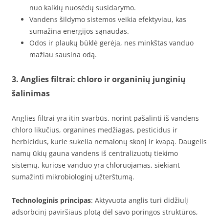
nuo kalkių nuosėdų susidarymo.
Vandens šildymo sistemos veikia efektyviau, kas
sumažina energijos sąnaudas.
Odos ir plaukų būklė gerėja, nes minkštas vanduo
mažiau sausina odą.
3. Anglies filtrai: chloro ir organinių junginių
šalinimas
Anglies filtrai yra itin svarbūs, norint pašalinti iš vandens
chloro likučius, organines medžiagas, pesticidus ir
herbicidus, kurie sukelia nemalonų skonį ir kvapą. Daugelis
namų ūkių gauna vandens iš centralizuotų tiekimo
sistemų, kuriose vanduo yra chloruojamas, siekiant
sumažinti mikrobiologinį užterštumą.
Technologinis principas
: Aktyvuota anglis turi didžiulį
adsorbcinį paviršiaus plotą dėl savo poringos struktūros,