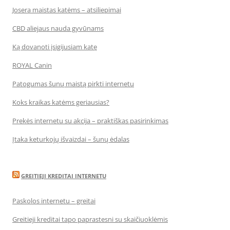
Josera maistas katėms – atsiliepimai
CBD aliejaus nauda gyvūnams
Ką dovanoti įsigijusiam katę
ROYAL Canin
Patogumas šunų maistą pirkti internetu
Koks kraikas katėms geriausias?
Prekės internetu su akcija – praktiškas pasirinkimas
Įtaka keturkojų išvaizdai – šunų ėdalas
GREITIEJI KREDITAI INTERNETU
Paskolos internetu – greitai
Greitieji kreditai tapo paprastesni su skaičiuoklėmis