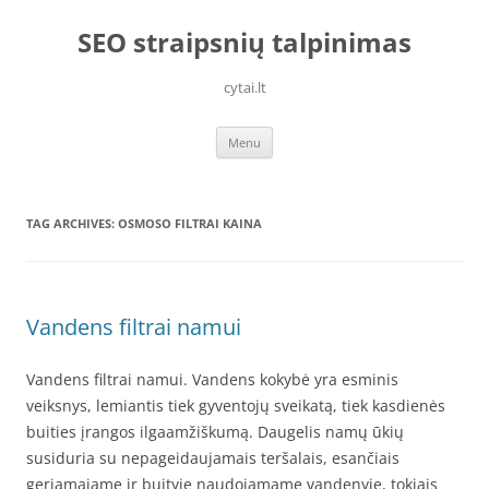
Skip
to
SEO straipsnių talpinimas
content
cytai.lt
Menu
TAG ARCHIVES:
OSMOSO FILTRAI KAINA
Vandens filtrai namui
Vandens filtrai namui. Vandens kokybė yra esminis
veiksnys, lemiantis tiek gyventojų sveikatą, tiek kasdienės
buities įrangos ilgaamžiškumą. Daugelis namų ūkių
susiduria su nepageidaujamais teršalais, esančiais
geriamajame ir buityje naudojamame vandenyje, tokiais