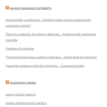
NAUJOS PADANGOS INTERNETU
Automobilių supirkimas – kodėl žmonės renkasi paprastesnį
pardavimo būdą?
Žieminių padangų žymėjimo reikšmės – Atsakomybė nesilaikant
taisyklių
Padangų žymėjimas
Turbokompresoriaus veikimo principai – būdai išvengti remonto
Vasarinių padangų kokybė internetu – sutaupoma laiko
AUGINTINIU PREKES
Josera Classic katėms
Josera sterilizuotoms katėms