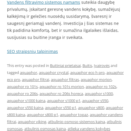
Vandens filtravimo sistemos namams
suteikia daugybę
privalumų, įskaitant geresnę vandens kokybę, sumažėjusį
kalkėjimą ir geležies nuosėdų susidarymą, švaresnį ir
saugesnį geriamąjį vandenį. Investicija į šias sistemas ne
tik padidina komfortą, bet ir sumažina ilgalaikes išlaidas,
susijusias su buitine įranga ir sveikata.
SEO straipsnių talpinimas
This entry was posted in
Buitiniai prietaisai
,
Buitis
,
Įvairovės
and
tagged
aquaphor
,
aquaphor crystal
,
aquaphor eco h pro
,
aquaphor
eco pro
,
aquaphor filtrai
,
aquaphor filtras
,
aquaphor morion
,
aquaphor ro 101s
,
aquaphor ro 101s morion
,
aquaphor ro 102s
,
aquaphor ro 206s
,
aquaphor ro 206s horeca
,
aquaphor s1000
,
aquaphor s1000 kaina
,
aquaphor s1000 p1
,
aquaphor s550
,
aquaphor s550 kaina
,
aquaphor s550 p1
,
aquaphor s800
,
aquaphor
s800 kaina
,
aquaphor s800 p1
,
aquaphor topaz
,
aquaphor vandens
filtrai
,
aquaphor viking
,
atbulinio osmoso sistemos kaina
,
atbulinis
osmosas
,
atbulinis osmosas kaina
,
atlieka vandens kokybes