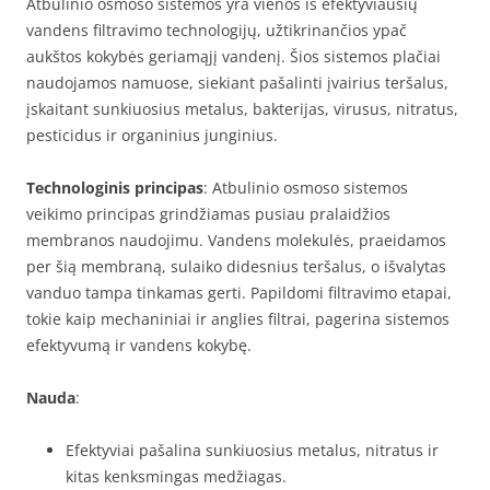
Atbulinio osmoso sistemos yra vienos iš efektyviausių
vandens filtravimo technologijų, užtikrinančios ypač
aukštos kokybės geriamąjį vandenį. Šios sistemos plačiai
naudojamos namuose, siekiant pašalinti įvairius teršalus,
įskaitant sunkiuosius metalus, bakterijas, virusus, nitratus,
pesticidus ir organinius junginius.
Technologinis principas
: Atbulinio osmoso sistemos
veikimo principas grindžiamas pusiau pralaidžios
membranos naudojimu. Vandens molekulės, praeidamos
per šią membraną, sulaiko didesnius teršalus, o išvalytas
vanduo tampa tinkamas gerti. Papildomi filtravimo etapai,
tokie kaip mechaniniai ir anglies filtrai, pagerina sistemos
efektyvumą ir vandens kokybę.
Nauda
:
Efektyviai pašalina sunkiuosius metalus, nitratus ir
kitas kenksmingas medžiagas.