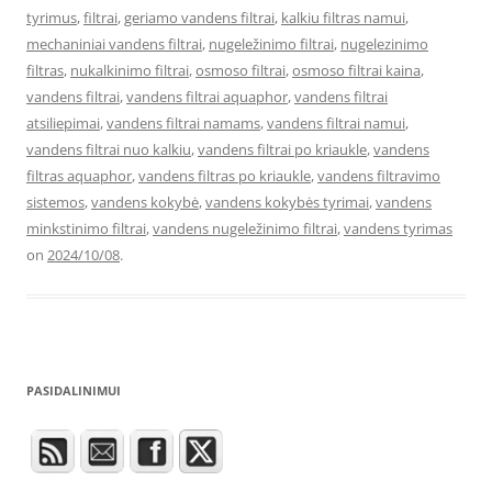
tyrimus
,
filtrai
,
geriamo vandens filtrai
,
kalkiu filtras namui
,
mechaniniai vandens filtrai
,
nugeležinimo filtrai
,
nugelezinimo
filtras
,
nukalkinimo filtrai
,
osmoso filtrai
,
osmoso filtrai kaina
,
vandens filtrai
,
vandens filtrai aquaphor
,
vandens filtrai
atsiliepimai
,
vandens filtrai namams
,
vandens filtrai namui
,
vandens filtrai nuo kalkiu
,
vandens filtrai po kriaukle
,
vandens
filtras aquaphor
,
vandens filtras po kriaukle
,
vandens filtravimo
sistemos
,
vandens kokybė
,
vandens kokybės tyrimai
,
vandens
minkstinimo filtrai
,
vandens nugeležinimo filtrai
,
vandens tyrimas
on
2024/10/08
.
PASIDALINIMUI