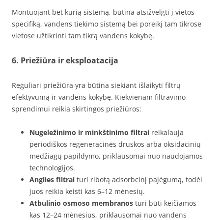
Montuojant bet kurią sistemą, būtina atsižvelgti į vietos
specifiką, vandens tiekimo sistemą bei poreikį tam tikrose
vietose užtikrinti tam tikrą vandens kokybę.
6. Priežiūra ir eksploatacija
Reguliari priežiūra yra būtina siekiant išlaikyti filtrų
efektyvumą ir vandens kokybę. Kiekvienam filtravimo
sprendimui reikia skirtingos priežiūros:
Nugeležinimo ir minkštinimo filtrai
reikalauja
periodiškos regeneracinės druskos arba oksidacinių
medžiagų papildymo, priklausomai nuo naudojamos
technologijos.
Anglies filtrai
turi ribotą adsorbcinį pajėgumą, todėl
juos reikia keisti kas 6–12 mėnesių.
Atbulinio osmoso membranos
turi būti keičiamos
kas 12–24 mėnesius, priklausomai nuo vandens