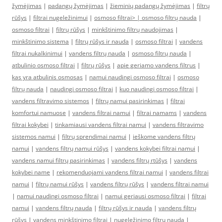
žymėjimas
|
padangų žymėjimas
|
žieminių padangų žymėjimas
|
filtrų
rūšys
|
filtrai nugeležinimui
|
osmoso filtrai> |
osmoso filtrų nauda
|
osmoso filtrai
|
filtrų rūšys
|
minkštinimo filtrų naudojimas
|
minkštinimo sistema
|
filtrų rūšys ir nauda
|
osmoso filtrai
|
vandens
filtrai nukalkinimui
|
vandens filtrų nauda
|
osmoso filtrų nauda
|
atbulinio osmoso filtrai
|
filtrų rūšys
|
apie geriamo vandens filtrus
|
kas yra atbulinis osmosas
|
namui naudingi osmoso filtrai
|
osmoso
filtrų nauda
|
naudingi osmoso filtrai
|
kuo naudingi osmoso filtrai
|
vandens filtravimo sistemos
|
filtrų namui pasirinkimas
|
filtrai
komfortui namuose
|
vandens filtrai namui
|
filtrai namams
|
vandens
filtrai kokybei
|
tinkamiausi vandens filtrai namui
|
vandens filtravimo
sistemos namui
|
filtrų sprendimai namui
|
ieškome vandens filtrų
namui
|
vandens filtrų namui rūšys
|
vandens kokybei filtrai namui
|
vandens namui filtrų pasirinkimas
|
vandens filtrų rtūšys
|
vandens
kokybei name
|
rekomenduojami vandens filtrai namui
|
vandens filtrai
namui
|
filtrų namui rūšys
|
vandens filtrų rūšys
|
vandens filtrai namui
|
namui naudingi osmoso filtrai
|
namui geriausi osmoso filtrai
|
filtrai
namui
|
vandens filtrų nauda
|
filtrų rūšys ir nauda
|
vandens filtrų
rūšys
|
vandens minkštinimo filtrai
|
nugeležinimo filtrų nauda
|