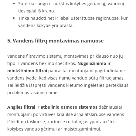
Suteikia saugų ir aukštos kokybės geriamąjį vandenį
tiesiogiai iš krano.
Tinka naudoti net ir labai užterštuose regionuose, kur
vandens kokybė yra prasta.
5. Vandens filtrų montavimas namuose
Vandens filtravimo sistemų montavimas priklauso nuo jų
tipo ir vandens tiekimo specifikos.
Nugeležinimo ir
minkštinimo filtrai
paprastai montuojami pagrindiniame
vandens įvade, kad visas namų vanduo būtų filtruojamas.
Tai leidžia išspręsti vandens kietumo ir geležies pertekliaus
problemas visame name.
Anglies filtrai
ir
atbulinio osmoso sistemos
dažniausiai
montuojami po virtuvės kriaukle arba atskiruose vandens
išleidimo taškuose, kuriuose reikalingas ypač aukštos
kokybės vanduo gėrimui ar maisto gaminimui.