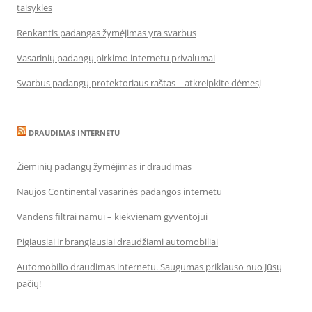
taisykles
Renkantis padangas žymėjimas yra svarbus
Vasarinių padangų pirkimo internetu privalumai
Svarbus padangų protektoriaus raštas – atkreipkite dėmesį
DRAUDIMAS INTERNETU
Žieminių padangų žymėjimas ir draudimas
Naujos Continental vasarinės padangos internetu
Vandens filtrai namui – kiekvienam gyventojui
Pigiausiai ir brangiausiai draudžiami automobiliai
Automobilio draudimas internetu. Saugumas priklauso nuo Jūsų
pačių!