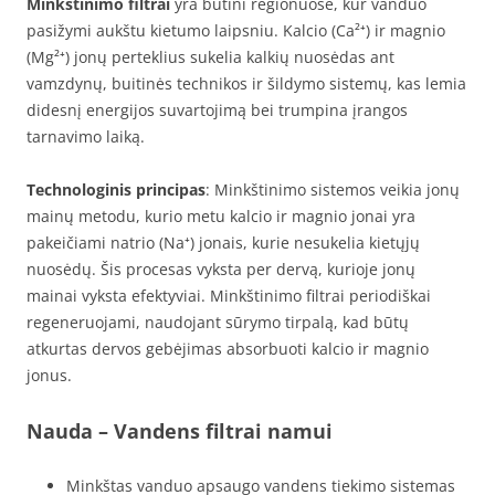
Minkštinimo filtrai
yra būtini regionuose, kur vanduo
pasižymi aukštu kietumo laipsniu. Kalcio (Ca²⁺) ir magnio
(Mg²⁺) jonų perteklius sukelia kalkių nuosėdas ant
vamzdynų, buitinės technikos ir šildymo sistemų, kas lemia
didesnį energijos suvartojimą bei trumpina įrangos
tarnavimo laiką.
Technologinis principas
: Minkštinimo sistemos veikia jonų
mainų metodu, kurio metu kalcio ir magnio jonai yra
pakeičiami natrio (Na⁺) jonais, kurie nesukelia kietųjų
nuosėdų. Šis procesas vyksta per dervą, kurioje jonų
mainai vyksta efektyviai. Minkštinimo filtrai periodiškai
regeneruojami, naudojant sūrymo tirpalą, kad būtų
atkurtas dervos gebėjimas absorbuoti kalcio ir magnio
jonus.
Nauda
– Vandens filtrai namui
Minkštas vanduo apsaugo vandens tiekimo sistemas