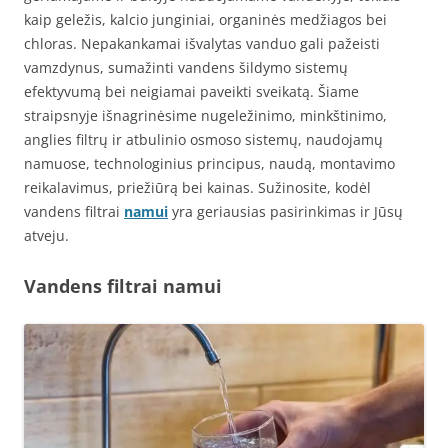
kaip geležis, kalcio junginiai, organinės medžiagos bei
chloras. Nepakankamai išvalytas vanduo gali pažeisti
vamzdynus, sumažinti vandens šildymo sistemų
efektyvumą bei neigiamai paveikti sveikatą. Šiame
straipsnyje išnagrinėsime nugeležinimo, minkštinimo,
anglies filtrų ir atbulinio osmoso sistemų, naudojamų
namuose, technologinius principus, naudą, montavimo
reikalavimus, priežiūrą bei kainas. Sužinosite, kodėl
vandens filtrai
namui
yra geriausias pasirinkimas ir Jūsų
atveju.
Vandens filtrai namui