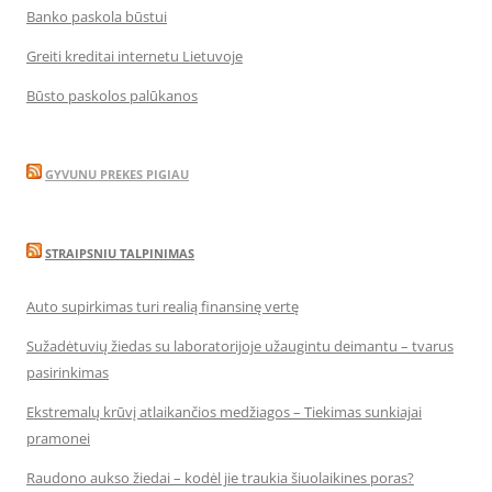
Banko paskola būstui
Greiti kreditai internetu Lietuvoje
Būsto paskolos palūkanos
GYVUNU PREKES PIGIAU
STRAIPSNIU TALPINIMAS
Auto supirkimas turi realią finansinę vertę
Sužadėtuvių žiedas su laboratorijoje užaugintu deimantu – tvarus
pasirinkimas
Ekstremalų krūvį atlaikančios medžiagos – Tiekimas sunkiajai
pramonei
Raudono aukso žiedai – kodėl jie traukia šiuolaikines poras?