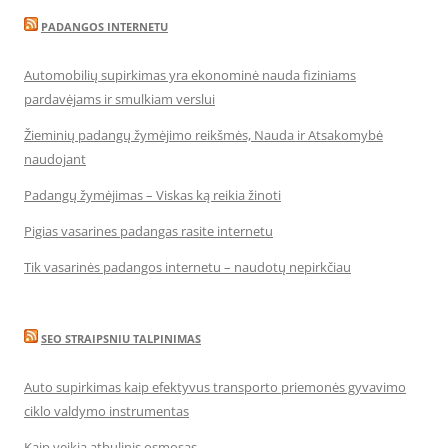
PADANGOS INTERNETU
Automobilių supirkimas yra ekonominė nauda fiziniams
pardavėjams ir smulkiam verslui
Žieminių padangų žymėjimo reikšmės, Nauda ir Atsakomybė
naudojant
Padangų žymėjimas – Viskas ką reikia žinoti
Pigias vasarines padangas rasite internetu
Tik vasarinės padangos internetu – naudotų nepirkčiau
SEO STRAIPSNIU TALPINIMAS
Auto supirkimas kaip efektyvus transporto priemonės gyvavimo
ciklo valdymo instrumentas
Kaip veikia atbulinis osmosas