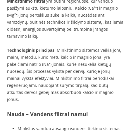
Minkštinimo filtrai
yra būtini regionuose, kur vanduo
pasižymi aukštu kietumo laipsniu. Kalcio (Ca²⁺) ir magnio
(Mg²⁺) jonų perteklius sukelia kalkių nuosėdas ant
vamzdynų, buitinės technikos ir šildymo sistemų, kas lemia
didesnį energijos suvartojimą bei trumpina įrangos
tarnavimo laiką.
Technologinis principas
: Minkštinimo sistemos veikia jonų
mainų metodu, kurio metu kalcio ir magnio jonai yra
pakeičiami natrio (Na⁺) jonais, kurie nesukelia kietųjų
nuosėdų. Šis procesas vyksta per dervą, kurioje jonų
mainai vyksta efektyviai. Minkštinimo filtrai periodiškai
regeneruojami, naudojant sūrymo tirpalą, kad būtų
atkurtas dervos gebėjimas absorbuoti kalcio ir magnio
jonus.
Nauda
– Vandens filtrai namui
Minkštas vanduo apsaugo vandens tiekimo sistemas