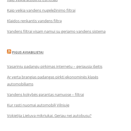
Kaip veikia vandens nugeležinimo filtrai
Klaidos renkantis vandens filtrą
Vandens filtrai visam namui su geriamo vandens sistema
PIGUS AVIABILIETAI
Vasarinių padangų pirkimas internetu – geriausia išeitis
Ar verta brangias padangas pirkti ekonominės klasės
automobiliams
Vandens kokybės garantas namuose – filtrai
Kur rasti nuomai automobilį Vilniuje
Vokietija Lietuva mikriukai. Geriau nei autobusu?