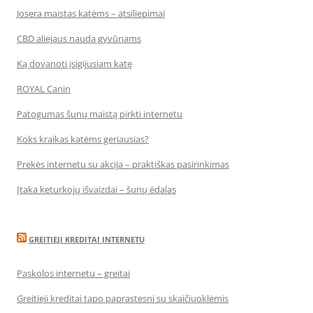
Josera maistas katėms – atsiliepimai
CBD aliejaus nauda gyvūnams
Ką dovanoti įsigijusiam katę
ROYAL Canin
Patogumas šunų maistą pirkti internetu
Koks kraikas katėms geriausias?
Prekės internetu su akcija – praktiškas pasirinkimas
Įtaka keturkojų išvaizdai – šunų ėdalas
GREITIEJI KREDITAI INTERNETU
Paskolos internetu – greitai
Greitieji kreditai tapo paprastesni su skaičiuoklėmis