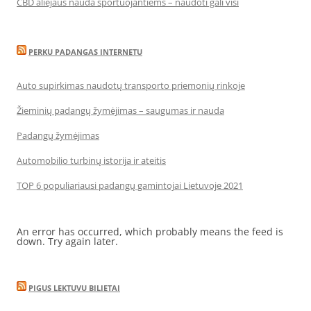
CBD aliejaus nauda sportuojantiems – naudoti gali visi
PERKU PADANGAS INTERNETU
Auto supirkimas naudotų transporto priemonių rinkoje
Žieminių padangų žymėjimas – saugumas ir nauda
Padangų žymėjimas
Automobilio turbinų istorija ir ateitis
TOP 6 populiariausi padangų gamintojai Lietuvoje 2021
An error has occurred, which probably means the feed is
down. Try again later.
PIGUS LEKTUVU BILIETAI