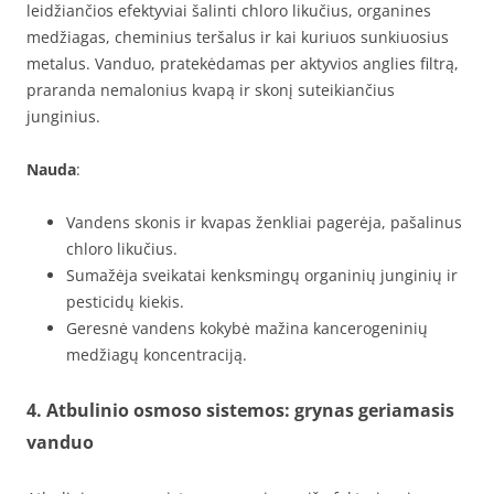
leidžiančios efektyviai šalinti chloro likučius, organines
medžiagas, cheminius teršalus ir kai kuriuos sunkiuosius
metalus. Vanduo, pratekėdamas per aktyvios anglies filtrą,
praranda nemalonius kvapą ir skonį suteikiančius
junginius.
Nauda
:
Vandens skonis ir kvapas ženkliai pagerėja, pašalinus
chloro likučius.
Sumažėja sveikatai kenksmingų organinių junginių ir
pesticidų kiekis.
Geresnė vandens kokybė mažina kancerogeninių
medžiagų koncentraciją.
4. Atbulinio osmoso sistemos: grynas geriamasis
vanduo