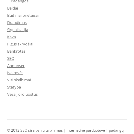
Padangos
Baldai
Buitiniai prietaisai
Draudimas
Signalizacija
Kava
Pigūs skrydžiai
Bankrotas
SEO
Annonser
Įvairovės
Visi skelbimai
Statyba
Veža į oro uostus
© 2013
SEO straipsniu talpinimas
|
internetine parduotuve
|
padangų