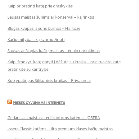
Kaip pripratinti katę prie draskyklės
Sausas maistas šunims ar konservai – ką rinktis
Blogas kvapas iš šuns burnos – Halitozė
Kačių mityba – ką svarbu žinoti
Sausas ar šlapias kačių maistas – ėdalo parinkimas
Kaip išmokyti katę daryti į dėžutę su kraiku – prie tualeto katę
pratinkite su kantrybe
Kuo ypatingas Silikoninis kraikas – Privalumai
PREKES GYVUNAMS INTERNETU
Geriausias maistas sterilizuotoms katėms - JOSERA
Josera Classic katėms - Ulta premium klasės kačių maistas