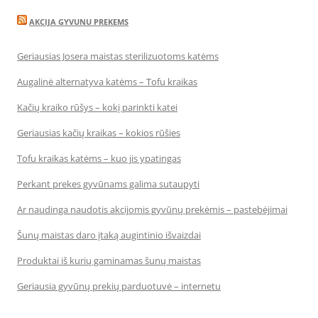
AKCIJA GYVUNU PREKEMS
Geriausias Josera maistas sterilizuotoms katėms
Augalinė alternatyva katėms – Tofu kraikas
Kačių kraiko rūšys – kokį parinkti katei
Geriausias kačių kraikas – kokios rūšies
Tofu kraikas katėms – kuo jis ypatingas
Perkant prekes gyvūnams galima sutaupyti
Ar naudinga naudotis akcijomis gyvūnų prekėmis – pastebėjimai
Šunų maistas daro įtaką augintinio išvaizdai
Produktai iš kurių gaminamas šunų maistas
Geriausia gyvūnų prekių parduotuvė – internetu