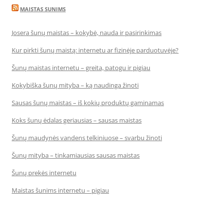
MAISTAS SUNIMS
Josera šunų maistas – kokybė, nauda ir pasirinkimas
Kur pirkti šunų maistą: internetu ar fizinėje parduotuvėje?
Šunų maistas internetu – greita, patogu ir pigiau
Kokybiška šunų mityba – ką naudinga žinoti
Sausas šunų maistas – iš kokių produktų gaminamas
Koks šunų ėdalas geriausias – sausas maistas
Šunų maudynės vandens telkiniuose – svarbu žinoti
Šunų mityba – tinkamiausias sausas maistas
Šunų prekės internetu
Maistas šunims internetu – pigiau