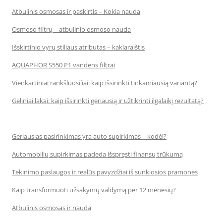
Atbulinis osmosas ir paskirtis – Kokia nauda
Osmoso filtrų – atbulinio osmoso nauda
Išskirtinio vyrų stiliaus atributas – kaklaraištis
AQUAPHOR S550 P1 vandens filtrai
Vienkartiniai rankšluosčiai: kaip išsirinkti tinkamiausią variantą?
Geliniai lakai: kaip išsirinkti geriausią ir užtikrinti ilgalaikį rezultatą?
Geriausias pasirinkimas yra auto supirkimas – kodėl?
Automobilių supirkimas padeda išspręsti finansų trūkumą
Tekinimo paslaugos ir realūs pavyzdžiai iš sunkiosios pramonės
Kaip transformuoti užsakymų valdymą per 12 mėnesių?
Atbulinis osmosas ir nauda