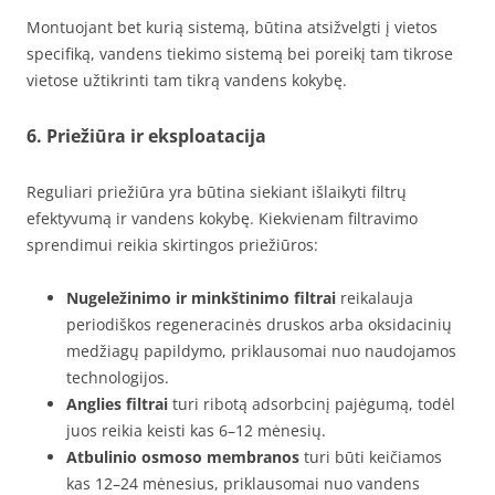
Montuojant bet kurią sistemą, būtina atsižvelgti į vietos
specifiką, vandens tiekimo sistemą bei poreikį tam tikrose
vietose užtikrinti tam tikrą vandens kokybę.
6. Priežiūra ir eksploatacija
Reguliari priežiūra yra būtina siekiant išlaikyti filtrų
efektyvumą ir vandens kokybę. Kiekvienam filtravimo
sprendimui reikia skirtingos priežiūros:
Nugeležinimo ir minkštinimo filtrai
reikalauja
periodiškos regeneracinės druskos arba oksidacinių
medžiagų papildymo, priklausomai nuo naudojamos
technologijos.
Anglies filtrai
turi ribotą adsorbcinį pajėgumą, todėl
juos reikia keisti kas 6–12 mėnesių.
Atbulinio osmoso membranos
turi būti keičiamos
kas 12–24 mėnesius, priklausomai nuo vandens