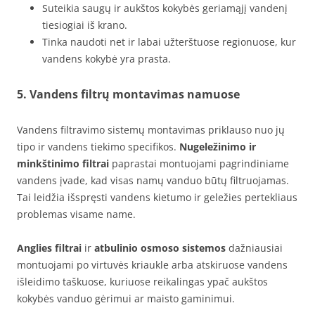
Suteikia saugų ir aukštos kokybės geriamąjį vandenį
tiesiogiai iš krano.
Tinka naudoti net ir labai užterštuose regionuose, kur
vandens kokybė yra prasta.
5. Vandens filtrų montavimas namuose
Vandens filtravimo sistemų montavimas priklauso nuo jų
tipo ir vandens tiekimo specifikos.
Nugeležinimo ir
minkštinimo filtrai
paprastai montuojami pagrindiniame
vandens įvade, kad visas namų vanduo būtų filtruojamas.
Tai leidžia išspręsti vandens kietumo ir geležies pertekliaus
problemas visame name.
Anglies filtrai
ir
atbulinio osmoso sistemos
dažniausiai
montuojami po virtuvės kriaukle arba atskiruose vandens
išleidimo taškuose, kuriuose reikalingas ypač aukštos
kokybės vanduo gėrimui ar maisto gaminimui.