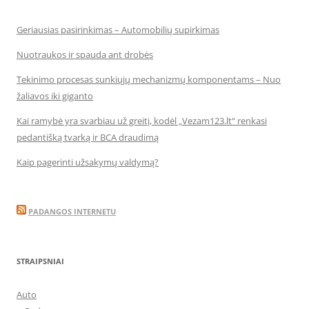
Geriausias pasirinkimas – Automobilių supirkimas
Nuotraukos ir spauda ant drobės
Tekinimo procesas sunkiųjų mechanizmų komponentams – Nuo
žaliavos iki giganto
Kai ramybė yra svarbiau už greitį, kodėl „Vezam123.lt“ renkasi
pedantišką tvarką ir BCA draudimą
Kaip pagerinti užsakymų valdymą?
PADANGOS INTERNETU
STRAIPSNIAI
Auto