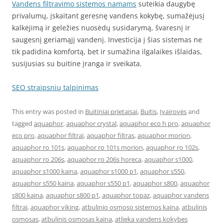
Vandens filtravimo sistemos namams
suteikia daugybę
privalumų, įskaitant geresnę vandens kokybę, sumažėjusį
kalkėjimą ir geležies nuosėdų susidarymą, švaresnį ir
saugesnį geriamąjį vandenį. Investicija į šias sistemas ne
tik padidina komfortą, bet ir sumažina ilgalaikes išlaidas,
susijusias su buitine įranga ir sveikata.
SEO straipsnių talpinimas
This entry was posted in
Buitiniai prietaisai
,
Buitis
,
Įvairovės
and
tagged
aquaphor
,
aquaphor crystal
,
aquaphor eco h pro
,
aquaphor
eco pro
,
aquaphor filtrai
,
aquaphor filtras
,
aquaphor morion
,
aquaphor ro 101s
,
aquaphor ro 101s morion
,
aquaphor ro 102s
,
aquaphor ro 206s
,
aquaphor ro 206s horeca
,
aquaphor s1000
,
aquaphor s1000 kaina
,
aquaphor s1000 p1
,
aquaphor s550
,
aquaphor s550 kaina
,
aquaphor s550 p1
,
aquaphor s800
,
aquaphor
s800 kaina
,
aquaphor s800 p1
,
aquaphor topaz
,
aquaphor vandens
filtrai
,
aquaphor viking
,
atbulinio osmoso sistemos kaina
,
atbulinis
osmosas
,
atbulinis osmosas kaina
,
atlieka vandens kokybes