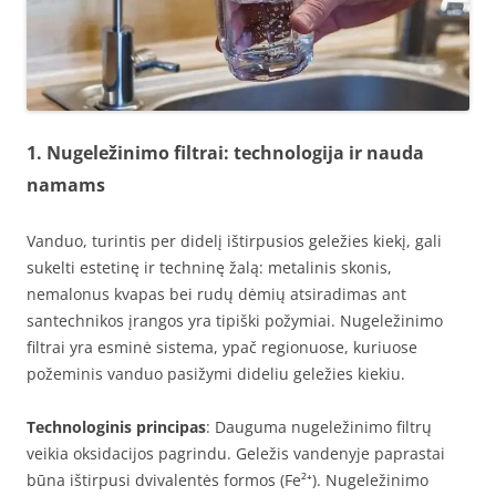
1. Nugeležinimo filtrai: technologija ir nauda
namams
Vanduo, turintis per didelį ištirpusios geležies kiekį, gali
sukelti estetinę ir techninę žalą: metalinis skonis,
nemalonus kvapas bei rudų dėmių atsiradimas ant
santechnikos įrangos yra tipiški požymiai. Nugeležinimo
filtrai yra esminė sistema, ypač regionuose, kuriuose
požeminis vanduo pasižymi dideliu geležies kiekiu.
Technologinis principas
: Dauguma nugeležinimo filtrų
veikia oksidacijos pagrindu. Geležis vandenyje paprastai
būna ištirpusi dvivalentės formos (Fe²⁺). Nugeležinimo