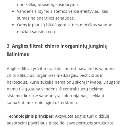
nuo kalkių nuosėdų susidarymo.
Vandens šildymo sistemos veikia efektyviau, kas
sumažina energijos sąnaudas.
Odos ir plaukų būklė gerėja, nes minkštas vanduo
mažiau sausina odą.
3. Anglies filtrai: chloro ir organinių junginių
šalinimas
Anglies filtrai yra itin svarbūs, norint pašalinti iš vandens
chloro likučius, organines medžiagas, pesticidus ir
herbicidus, kurie sukelia nemalonų skonį ir kvapą. Daugelis
namų ūkių gauna vandens iš centralizuotų tiekimo
sistemų, kuriose vanduo yra chloruojamas, siekiant
sumažinti mikrobiologinį užterštumą.
Technologinis principas
: Aktyvuota anglis turi didžiulį
adsorbcinį paviršiaus plotą dėl savo poringos struktūros,