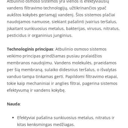
Atbulinio osmoso sistemos yra vienos iš efektyviausių
vandens filtravimo technologijų, užtikrinančios ypač
aukštos kokybės geriamąjį vandenį. Šios sistemos plačiai
naudojamos namuose, siekiant pašalinti įvairius teršalus,
įskaitant sunkiuosius metalus, bakterijas, virusus, nitratus,
pesticidus ir organinius junginius.
Technologinis principas
: Atbulinio osmoso sistemos
veikimo principas grindžiamas pusiau pralaidžios
membranos naudojimu. Vandens molekulės, praeidamos
per šią membraną, sulaiko didesnius teršalus, o išvalytas
vanduo tampa tinkamas gerti. Papildomi filtravimo etapai,
tokie kaip mechaniniai ir anglies filtrai, pagerina sistemos
efektyvumą ir vandens kokybę.
Nauda
:
Efektyviai pašalina sunkiuosius metalus, nitratus ir
kitas kenksmingas medžiagas.