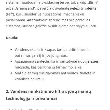
sistema, naudodama oksidacinę terpę, tokią kaip „Birm“
arba „Greensand“, paverčia dvivalentę geležį trivalente
(Fe³⁺), kuri, susidarius nuosėdoms, mechaniškai
pašalinama. Alternatyvus sprendimas yra aeracijos
sistemos, kuriose geležis oksiduojama per sąlytį su oru.
Nauda
:
Vandens skonis ir kvapas tampa priimtinesni,
pašalinus geležį ir jos junginius.
Apsaugoma santechnika ir vamzdynai nuo geležies
nuosėdų, kas pailgina jų tarnavimo laiką.
Mažėja dėmių susidarymas ant vonios, tualeto ir
kriauklės paviršių.
2. Vandens minkštinimo filtrai: jonų mainų
technologija ir privalumai