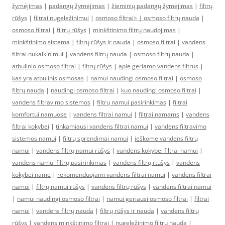
žymėjimas
|
padangų žymėjimas
|
žieminių padangų žymėjimas
|
filtrų
rūšys
|
filtrai nugeležinimui
|
osmoso filtrai> |
osmoso filtrų nauda
|
osmoso filtrai
|
filtrų rūšys
|
minkštinimo filtrų naudojimas
|
minkštinimo sistema
|
filtrų rūšys ir nauda
|
osmoso filtrai
|
vandens
filtrai nukalkinimui
|
vandens filtrų nauda
|
osmoso filtrų nauda
|
atbulinio osmoso filtrai
|
filtrų rūšys
|
apie geriamo vandens filtrus
|
kas yra atbulinis osmosas
|
namui naudingi osmoso filtrai
|
osmoso
filtrų nauda
|
naudingi osmoso filtrai
|
kuo naudingi osmoso filtrai
|
vandens filtravimo sistemos
|
filtrų namui pasirinkimas
|
filtrai
komfortui namuose
|
vandens filtrai namui
|
filtrai namams
|
vandens
filtrai kokybei
|
tinkamiausi vandens filtrai namui
|
vandens filtravimo
sistemos namui
|
filtrų sprendimai namui
|
ieškome vandens filtrų
namui
|
vandens filtrų namui rūšys
|
vandens kokybei filtrai namui
|
vandens namui filtrų pasirinkimas
|
vandens filtrų rtūšys
|
vandens
kokybei name
|
rekomenduojami vandens filtrai namui
|
vandens filtrai
namui
|
filtrų namui rūšys
|
vandens filtrų rūšys
|
vandens filtrai namui
|
namui naudingi osmoso filtrai
|
namui geriausi osmoso filtrai
|
filtrai
namui
|
vandens filtrų nauda
|
filtrų rūšys ir nauda
|
vandens filtrų
rūšys
|
vandens minkštinimo filtrai
|
nugeležinimo filtrų nauda
|