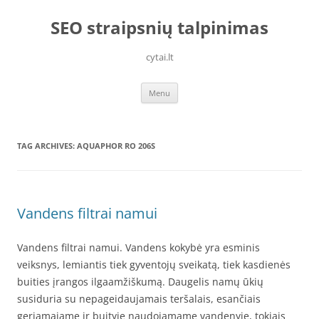
Skip
to
SEO straipsnių talpinimas
content
cytai.lt
Menu
TAG ARCHIVES:
AQUAPHOR RO 206S
Vandens filtrai namui
Vandens filtrai namui. Vandens kokybė yra esminis
veiksnys, lemiantis tiek gyventojų sveikatą, tiek kasdienės
buities įrangos ilgaamžiškumą. Daugelis namų ūkių
susiduria su nepageidaujamais teršalais, esančiais
geriamajame ir buityje naudojamame vandenyje, tokiais