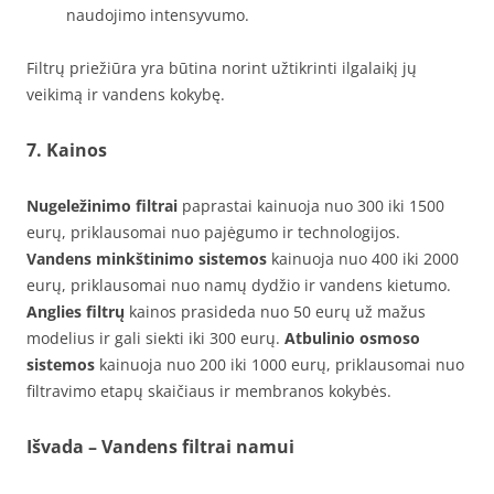
naudojimo intensyvumo.
Filtrų priežiūra yra būtina norint užtikrinti ilgalaikį jų
veikimą ir vandens kokybę.
7. Kainos
Nugeležinimo filtrai
paprastai kainuoja nuo 300 iki 1500
eurų, priklausomai nuo pajėgumo ir technologijos.
Vandens minkštinimo sistemos
kainuoja nuo 400 iki 2000
eurų, priklausomai nuo namų dydžio ir vandens kietumo.
Anglies filtrų
kainos prasideda nuo 50 eurų už mažus
modelius ir gali siekti iki 300 eurų.
Atbulinio osmoso
sistemos
kainuoja nuo 200 iki 1000 eurų, priklausomai nuo
filtravimo etapų skaičiaus ir membranos kokybės.
Išvada – Vandens filtrai namui