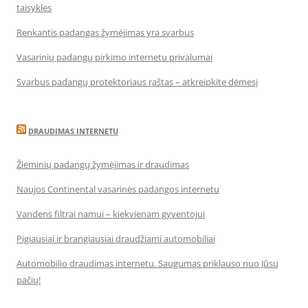
taisykles
Renkantis padangas žymėjimas yra svarbus
Vasarinių padangų pirkimo internetu privalumai
Svarbus padangų protektoriaus raštas – atkreipkite dėmesį
DRAUDIMAS INTERNETU
Žieminių padangų žymėjimas ir draudimas
Naujos Continental vasarinės padangos internetu
Vandens filtrai namui – kiekvienam gyventojui
Pigiausiai ir brangiausiai draudžiami automobiliai
Automobilio draudimas internetu. Saugumas priklauso nuo Jūsų
pačių!