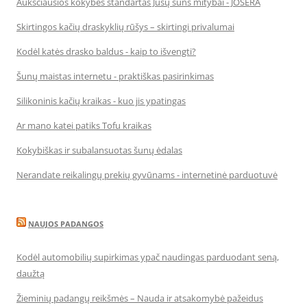
Aukščiausios kokybės standartas Jūsų šuns mitybai - JOSERA
Skirtingos kačių draskyklių rūšys – skirtingi privalumai
Kodėl katės drasko baldus - kaip to išvengti?
Šunų maistas internetu - praktiškas pasirinkimas
Silikoninis kačių kraikas - kuo jis ypatingas
Ar mano katei patiks Tofu kraikas
Kokybiškas ir subalansuotas šunų ėdalas
Nerandate reikalingų prekių gyvūnams - internetinė parduotuvė
NAUJOS PADANGOS
Kodėl automobilių supirkimas ypač naudingas parduodant seną,
daužtą
Žieminių padangų reikšmės – Nauda ir atsakomybė pažeidus