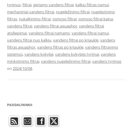
tyrimus
,
filtrai
,
geriamo vandens filtrai
,
kalkiu filtras namui
,
mechaniniai vandens filtrai
,
nugeležinimo filtrai
,
nugelezinimo
filtras
,
nukalkinimo filtrai
,
osmoso filtrai
,
osmoso filtrai kaina
,
vandens filtrai
,
vandens filtrai aquaphor
,
vandens filtrai
atsiliepimai
,
vandens filtrai namams
,
vandens filtrai namui
,
vandens filtrai nuo kalkiu
,
vandens filtrai po kriaukle
,
vandens
filtras aquaphor
,
vandens filtras po kriaukle
,
vandens filtravimo
sistemos
,
vandens kokybė
,
vandens kokybės tyrimai
,
vandens
minkstinimo filtrai
,
vandens nugeležinimo filtrai
,
vandens tyrimas
on
2024/10/08
.
PASIDALINIMUI