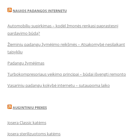
NAUJOS PADANGOS INTERNETU
Automobilių supirkimas – kodėl žmonės renkasi paprastesnį
pardavimo būdą?
Žieminių padangų žymėjimo reikšmės – Atsakomybė nesilaikant
taisyklių
Padangų žymėjimas
Turbokompresoriaus veikimo principai – būdai išvengti remonto
Vasarinių padangų kokybė internetu – sutaupoma laiko
AUGINTINIU PREKES
Josera Classic katėms
Josera sterilizuotoms katėms