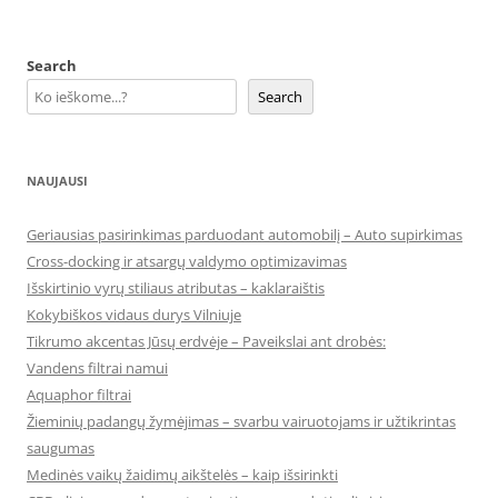
Search
Search
NAUJAUSI
Geriausias pasirinkimas parduodant automobilį – Auto supirkimas
Cross-docking ir atsargų valdymo optimizavimas
Išskirtinio vyrų stiliaus atributas – kaklaraištis
Kokybiškos vidaus durys Vilniuje
Tikrumo akcentas Jūsų erdvėje – Paveikslai ant drobės:
Vandens filtrai namui
Aquaphor filtrai
Žieminių padangų žymėjimas – svarbu vairuotojams ir užtikrintas
saugumas
Medinės vaikų žaidimų aikštelės – kaip išsirinkti