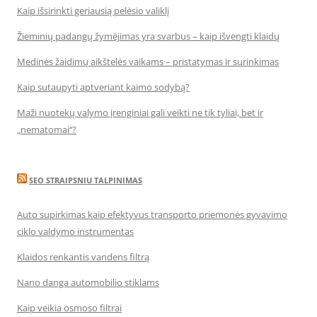
Kaip išsirinkti geriausią pelėsio valiklį
Žieminių padangų žymėjimas yra svarbus – kaip išvengti klaidų
Medinės žaidimų aikštelės vaikams – pristatymas ir surinkimas
Kaip sutaupyti aptveriant kaimo sodybą?
Maži nuotekų valymo įrenginiai gali veikti ne tik tyliai, bet ir
„nematomai‘‘?
SEO STRAIPSNIU TALPINIMAS
Auto supirkimas kaip efektyvus transporto priemonės gyvavimo
ciklo valdymo instrumentas
Klaidos renkantis vandens filtrą
Nano danga automobilio stiklams
Kaip veikia osmoso filtrai