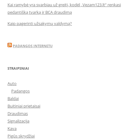
Kai ramybė yra svarbiau už greitį, kodėl „Vezam123.lt“ renkasi
pedantišką tvarką ir BCA draudimą
Kaip pagerinti užsakymų valdymą?
PADANGOS INTERNETU
STRAIPSNIAI
Auto
Padangos
Baldai
Buitiniai prietaisai
Draudimas
Signalizacija
Kava
Pigūs skrydžiai