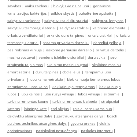
savybes
|
vaiku zaidimui
|
bioloģiskie risinājumi
|
geriausios
kanalizacijos bakterijos
|
adblue skystis
|
buhalterine apskaita
|
saldytuvu rankenos
|
saldytuvu saldikliu stalciai
|
saldytuvu lentynos
|
saldytuvu termoreguliatoriai
|
saldytuvu stalciai
|
kaitinimo elementai
|
orkaiciu ventiliatoriai
|
orkaiciu duru tarpines
|
orkaiciu stiklai
|
orkaiciu
termoreguliatoriai
|
parama privaciam darzeliui
|
darzeliai gelbeja
|
pasirinkimas vilniuje
|
ieskome geriausio darzelio
|
privatus darzelis
|
masinu voztuvai
|
vandens isleidimo siurbliai
|
duru stiklai
|
seo
straipsniu talpinimas
|
skalbimo masinu bugnai
|
skalbimo masinu
amortizatoriai
|
duru tarpines
|
cbd aliejus
|
itempiamu lubu
privalumai
|
lubu kaina netrukdo
|
kiek kainuoja itempiamos lubos
|
itempiamos lubos kaina
|
kiek kainuoja itempiamos
|
kiek kainuoja
lubos
|
lubu kainos
|
lubu rusys vilniuje
|
lubos vilniuje
|
siltnamiai
|
turbinu remontas kaune
|
turbinu remontas klaipeda
|
straipsniai
katems
|
laiminga kate
|
cbd aliejus
|
zaislai berniukams nuo
|
dziovykliu atsargines dalys
|
gartraukiu atsargines dalys
|
bosch
buitines technikos atsargines dalys
|
gyvunu prekes
|
vidinis
optimizavimas
|
pasiskolinti nesudėtinga
|
paskolos internetu
|