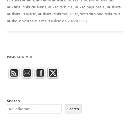
rinkutes ausims
,
auksiniai auskarai
,
auksiniai auskarai rinkutes
,
auksiniu rinkuciu kaina
,
aukso dirbiniai
,
aukso papuosalai
,
auskarai
,
auskarai is aukso
,
auskarai rinkutes
,
juvelyrikos dirbiniai
,
rinkute is
ausko
,
rinkutes ausims is aukso
on
2022/05/16
.
PASIDALINIMUI
Search
Search