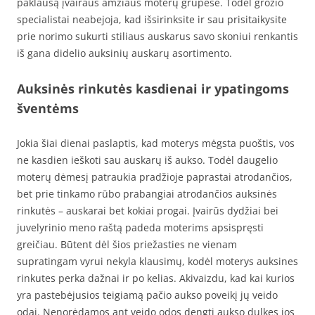
paklausą įvairaus amžiaus moterų grupėse. Todėl grožio
specialistai neabejoja, kad išsirinksite ir sau prisitaikysite
prie norimo sukurti stiliaus auskarus savo skoniui renkantis
iš gana didelio auksinių auskarų asortimento.
Auksinės rinkutės kasdienai ir ypatingoms
šventėms
Jokia šiai dienai paslaptis, kad moterys mėgsta puoštis, vos
ne kasdien ieškoti sau auskarų iš aukso. Todėl daugelio
moterų dėmesį patraukia pradžioje paprastai atrodančios,
bet prie tinkamo rūbo prabangiai atrodančios auksinės
rinkutės – auskarai bet kokiai progai. Įvairūs dydžiai bei
juvelyrinio meno raštą padeda moterims apsispręsti
greičiau. Būtent dėl šios priežasties ne vienam
supratingam vyrui nekyla klausimų, kodėl moterys auksines
rinkutes perka dažnai ir po kelias. Akivaizdu, kad kai kurios
yra pastebėjusios teigiamą pačio aukso poveikį jų veido
odai. Nenorėdamos ant veido odos dengti aukso dulkes jos