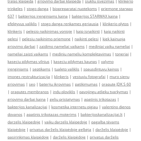
tralas klaipeda
|
griovimo darbai klaipeda
|
siukliu isvezimas
|
klinkerio
trinkeles
|
stogo danga
|
biopreparatai nuotekoms
|
priemone starwax
637
|
bakterijos irenginiams kaina
|
bakterijos STARWAX kaina
|
efektyvus valiklis
|
stogo danga renkames geriausia
|
klinkerio plytos
|
klinkeris
|
pelesio naikinimas vonioje
|
kaip isnaikinti
|
kaip naikinti
pelesi
|
pelesiu naikinimo priemone
|
naikinti pelesi
|
kiek kainuoja
griovimo darbai
|
zaidimo nameliai vaikams
|
mediniai vaiku nameliai
|
nameliai zaisti vaikams
|
mediniu nameliu komplektavimas
|
toneriai
|
kaseciu pildymas vilnius
|
kaseciu pildymas kaunas
|
valymo
įrenginiams
|
septikams
|
tualeto valiklis
|
spausdintuvu kainos
|
imones restrukturizacija
|
klinkeris
|
vestuviu fotografai
|
muro sienu
griovimas
|
seo
|
bateriju ikrovimas
|
patikimumas
|
orapute JDK S 60
|
oraputes membranos
|
indu ploviklis
|
pavojingu atlieku tvarkymas
|
griovimo darbai kaina
|
geliu pristatymas
|
apatinis trikotazas
|
bakterijos kanalizacijai
|
kosmetika internetu pigiau
|
valentino dienos
dovanos
|
apatinis trikotazas moterims
|
bakterijoskanalizacijai.lt
|
darzelis klaipedoje
|
vaiku darzelis klaipedoje
|
pagalba tėvams
klaipėdoje
|
privatus darželis klaipėdoje gelbėja
|
darželis klaipėdoje
|
pasirinkimas klaipėdoje
|
darželis klaipėdoje
|
privatus darželis