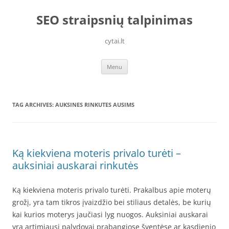
Skip
to
SEO straipsnių talpinimas
content
cytai.lt
Menu
TAG ARCHIVES:
AUKSINES RINKUTES AUSIMS
Ką kiekviena moteris privalo turėti –
auksiniai auskarai rinkutės
Ką kiekviena moteris privalo turėti. Prakalbus apie moterų
grožį, yra tam tikros įvaizdžio bei stiliaus detalės, be kurių
kai kurios moterys jaučiasi lyg nuogos. Auksiniai auskarai
yra artimiausi palydovai prabangiose šventėse ar kasdienio