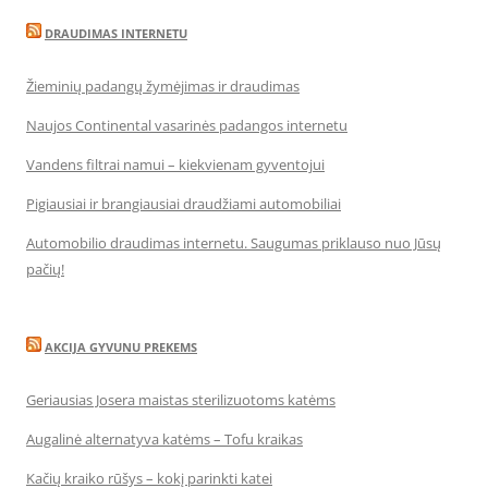
DRAUDIMAS INTERNETU
Žieminių padangų žymėjimas ir draudimas
Naujos Continental vasarinės padangos internetu
Vandens filtrai namui – kiekvienam gyventojui
Pigiausiai ir brangiausiai draudžiami automobiliai
Automobilio draudimas internetu. Saugumas priklauso nuo Jūsų
pačių!
AKCIJA GYVUNU PREKEMS
Geriausias Josera maistas sterilizuotoms katėms
Augalinė alternatyva katėms – Tofu kraikas
Kačių kraiko rūšys – kokį parinkti katei