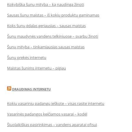
Kokybiška šunų mityba – ką naudinga žinoti
Sausas šunų maistas – iš kokių produktų gaminamas
Koks šunų ėdalas geriausias – sausas maistas
Šunų maudynės vandens telkiniuose – svarbu žinoti
Šunų mityba – tinkamiausias sausas maistas
Šunų prekės internetu
Maistas šunims internetu – pigiau
DRAUDIMAS INTERNETU
Kokių vasarinių padangų ieškote – visas rasite internetu
Vasarinės padangos keičiamos vasarai – kodėl
Šiuolaikiškas pasirinkimas – vandens aparatai ofisui