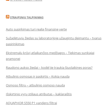
STRAIPSNIU TALPINIMAS
Auto supirkimas turi realią finansinę vertę
Sužadėtuvių žiedas su laboratorijoje užaugintu deimantu – tvarus
pasirinkimas
Ekstremalų krūvį atlaikančios medžiagos – Tiekimas sunkiajai
pramonei
Raudono aukso žiedai – kodėl jie traukia šiuolaikines poras?
Atbulinis osmosas ir paskirtis – Kokia nauda
Osmoso filtrų – atbulinio osmoso nauda
Išskirtinio vyrų stiliaus atributas – kaklaraištis
AQUAPHOR S550 P1 vandens filtrai