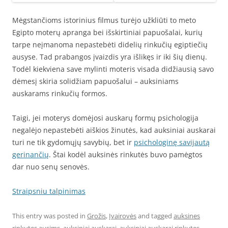
Mėgstančioms istorinius filmus turėjo užkliūti to meto
Egipto moterų apranga bei išskirtiniai papuošalai, kurių
tarpe neįmanoma nepastebėti didelių rinkučių egiptiečių
ausyse. Tad prabangos įvaizdis yra išlikęs ir iki šių dienų.
Todėl kiekviena save mylinti moteris visada didžiausią savo
dėmesį skiria solidžiam papuošalui – auksiniams
auskarams rinkučių formos.
Taigi, jei moterys domėjosi auskarų formų psichologija
negalėjo nepastebėti aiškios žinutės, kad auksiniai auskarai
turi ne tik gydomųjų savybių, bet ir
psichologinę savijautą
gerinančių
. Štai kodėl auksinės rinkutės buvo pamėgtos
dar nuo senų senovės.
Straipsniu talpinimas
This entry was posted in
Grožis
,
Įvairovės
and tagged
auksines