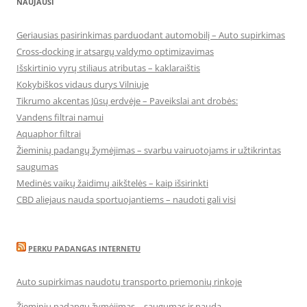
NAUJAUSI
Geriausias pasirinkimas parduodant automobilį – Auto supirkimas
Cross-docking ir atsargų valdymo optimizavimas
Išskirtinio vyrų stiliaus atributas – kaklaraištis
Kokybiškos vidaus durys Vilniuje
Tikrumo akcentas Jūsų erdvėje – Paveikslai ant drobės:
Vandens filtrai namui
Aquaphor filtrai
Žieminių padangų žymėjimas – svarbu vairuotojams ir užtikrintas
saugumas
Medinės vaikų žaidimų aikštelės – kaip išsirinkti
CBD aliejaus nauda sportuojantiems – naudoti gali visi
PERKU PADANGAS INTERNETU
Auto supirkimas naudotų transporto priemonių rinkoje
Žieminių padangų žymėjimas – saugumas ir nauda