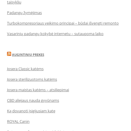
taisyklių
Padangų žymėjimas
Turbokompresoriaus veikimo principai – būdai išvengti remonto
Vasarinių padangų kokybė internetu – sutaupoma laiko
AUGINTINIU PREKES
Josera Classic katėms
Josera sterilizuotoms katėms
Josera maistas katėms – atsiliepimai
CBD aliejaus nauda gyvūnams
Ką dovanoti įsigijusiam katę
ROYAL Canin