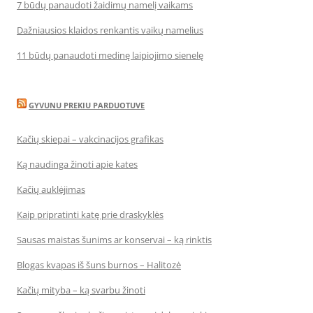
7 būdų panaudoti žaidimų namelį vaikams
Dažniausios klaidos renkantis vaikų namelius
11 būdų panaudoti medinę laipiojimo sienelę
GYVUNU PREKIU PARDUOTUVE
Kačių skiepai – vakcinacijos grafikas
Ką naudinga žinoti apie kates
Kačių auklėjimas
Kaip pripratinti katę prie draskyklės
Sausas maistas šunims ar konservai – ką rinktis
Blogas kvapas iš šuns burnos – Halitozė
Kačių mityba – ką svarbu žinoti