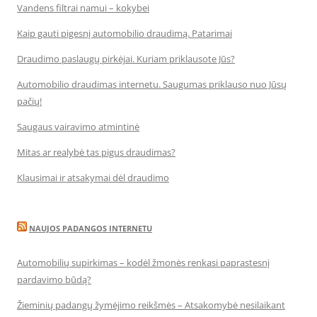
Vandens filtrai namui – kokybei
Kaip gauti pigesnį automobilio draudimą. Patarimai
Draudimo paslaugų pirkėjai. Kuriam priklausote Jūs?
Automobilio draudimas internetu. Saugumas priklauso nuo Jūsų
pačių!
Saugaus vairavimo atmintinė
Mitas ar realybė tas pigus draudimas?
Klausimai ir atsakymai dėl draudimo
NAUJOS PADANGOS INTERNETU
Automobilių supirkimas – kodėl žmonės renkasi paprastesnį
pardavimo būdą?
Žieminių padangų žymėjimo reikšmės – Atsakomybė nesilaikant