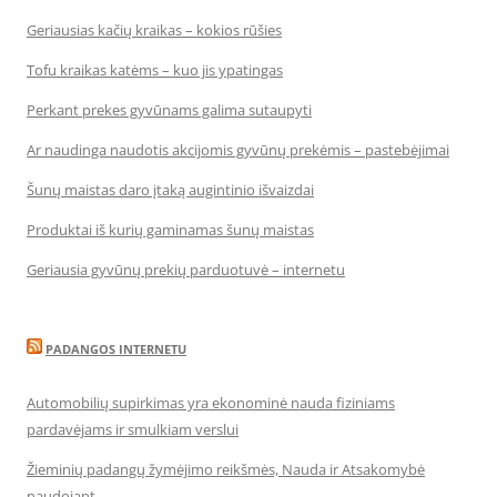
Geriausias kačių kraikas – kokios rūšies
Tofu kraikas katėms – kuo jis ypatingas
Perkant prekes gyvūnams galima sutaupyti
Ar naudinga naudotis akcijomis gyvūnų prekėmis – pastebėjimai
Šunų maistas daro įtaką augintinio išvaizdai
Produktai iš kurių gaminamas šunų maistas
Geriausia gyvūnų prekių parduotuvė – internetu
PADANGOS INTERNETU
Automobilių supirkimas yra ekonominė nauda fiziniams
pardavėjams ir smulkiam verslui
Žieminių padangų žymėjimo reikšmės, Nauda ir Atsakomybė
naudojant