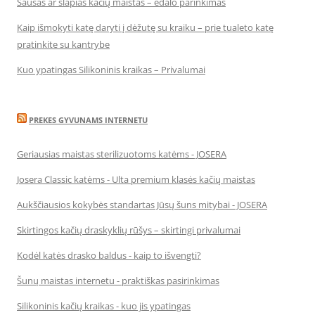
Sausas ar šlapias kačių maistas – ėdalo parinkimas
Kaip išmokyti katę daryti į dėžutę su kraiku – prie tualeto katę
pratinkite su kantrybe
Kuo ypatingas Silikoninis kraikas – Privalumai
PREKES GYVUNAMS INTERNETU
Geriausias maistas sterilizuotoms katėms - JOSERA
Josera Classic katėms - Ulta premium klasės kačių maistas
Aukščiausios kokybės standartas Jūsų šuns mitybai - JOSERA
Skirtingos kačių draskyklių rūšys – skirtingi privalumai
Kodėl katės drasko baldus - kaip to išvengti?
Šunų maistas internetu - praktiškas pasirinkimas
Silikoninis kačių kraikas - kuo jis ypatingas