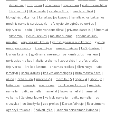
|
straipsniai
|
straipsniai
|
straipsniai
|
fejerverkai
|
ieskantiems filtru
|
filtrai namui
|
filtru nauda
|
vandens filtrai
|
vandens filtrai
|
biologinės bakterijos
|
kanalizacijos kvapas
|
kanalizacijos bakterijos
|
medinis namelis su ciuozykla
|
efektyvio biologinės bakterijos
|
fejerverkai
|
sodui
|
brita vandens filtrai
|
privatus darzelis
|
šiltnamiai
|
siltnamiai
|
gyvunu prekes
|
maistas sunims
|
geriausias sunu
maistas
|
kaip issirinkti kraika
|
gelbsti gyvūnus nuo karščio
|
gyvūnų
maudynės vasarą
|
šunų mityba
|
sausas maistas
|
kačių kraikas
|
kraikas katėms
|
gyvūnams internetu
|
perkamiausios internetu
|
geriausias kraikas
|
akcija prekems
|
zooprekės
|
profesionalūs
fejerverkai
|
kraikas katems
|
tinkamas kraikas
|
filtru rusys
|
kaip
ismokyti
|
kačių kraikas
|
kas yra odontologas
|
brita maxtra filtrai
|
aluna
|
brita aluna
|
marella 2,4
|
marella 3,5
|
style 2,4
|
style 3,6
|
brita flow
|
elemaris
|
zoo prekes
|
tofu kraikas katėms
|
mediniai
nameliai
|
vaikų namelis
|
nameliai
|
lauko nameliai
|
nameliai
vaikams
|
žaidimui lauke
|
vaikiski nameliai
|
vaiku nameliai
|
su
ciuozykla
|
su čiuožykla
|
zoo prekes
|
Darbas Vilniuje
|
Recruitment
agency Lithuania
|
Spalvoti lęšiai
|
kroviniu pervezimas klaipeda
|