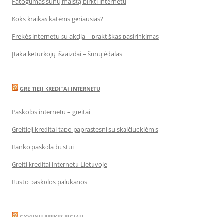
Patogumas šunų maistą pirkti internetu
Koks kraikas katėms geriausias?
Prekės internetu su akcija – praktiškas pasirinkimas
Įtaka keturkojų išvaizdai – šunų ėdalas
GREITIEJI KREDITAI INTERNETU
Paskolos internetu – greitai
Greitieji kreditai tapo paprastesni su skaičiuoklėmis
Banko paskola būstui
Greiti kreditai internetu Lietuvoje
Būsto paskolos palūkanos
GYVUNU PREKES PIGIAU