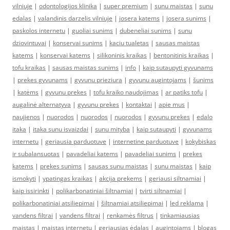
vilniuje
|
odontologijos klinika
|
super premium
|
sunu maistas
|
sunu
edalas
|
valandinis darzelis vilniuje
|
josera katems
|
josera sunims
|
paskolos internetu
|
guoliai sunims
|
dubeneliai sunims
|
sunu
dziovintuvai
|
konservai sunims
|
kaciu tualetas
|
sausas maistas
katems
|
konservai katems
|
silikoninis kraikas
|
bentonitinis kraikas
|
tofu kraikas
|
sausas maistas sunims
|
info
|
kaip sutaupyti gyvunams
|
prekes gyvunams
|
gyvunu prieziura
|
gyvunu augintojams
|
šunims
|
katėms
|
gyvunu prekes
|
tofu kraiko naudojimas
|
ar patiks tofu
|
augalinė alternatyva
|
gyvunu prekes
|
kontaktai
|
apie mus
|
naujienos
|
nuorodos
|
nuorodos
|
nuorodos
|
gyvunu prekes
|
edalo
itaka
|
itaka sunu isvaizdai
|
sunu mityba
|
kaip sutaupyti
|
gyvunams
internetu
|
geriausia parduotuve
|
internetine parduotuve
|
kokybiskas
ir subalansuotas
|
pavadeliai katems
|
pavadeliai sunims
|
prekes
katems
|
prekes sunims
|
sausas sunu maistas
|
sunu maistas
|
kaip
ismokyti
|
ypatingas kraikas
|
akcija prekems
|
geriausi siltnamiai
|
kaip issirinkti
|
polikarbonatiniai šiltnamiai
|
tvirti siltnamiai
|
polikarbonatiniai atsiliepimai
|
šiltnamiai atsiliepimai
|
led reklama
|
vandens filtrai
|
vandens filtrai
|
renkamės filtrus
|
tinkamiausias
maistas
|
maistas internetu
|
geriausias ėdalas
|
augintojams
|
blogas