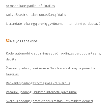
Ar mano katei patiks Tofu kraikas
Kokybiškas ir subalansuotas šunų ėdalas
Nerandate reikalingų prekių gyvūnams - internetinė parduotuvė
NAUJOS PADANGOS
Kodėl automobilių supirkimas ypač naudingas parduodant seną,
daužtą
Žieminių padangų reikšmės – Nauda ir atsakomybė pažeidus
taisykles
Renkantis padangas žymėjimas yra svarbus
Vasarinių padangų pirkimo internetu privalumai
Svarbus padangų protektoriaus raštas – atkreipkite dėmesį