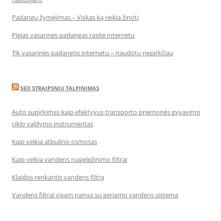
Padangų žymėjimas – Viskas ką reikia žinoti
Pigias vasarines padangas rasite internetu
Tik vasarinės padangos internetu – naudotų nepirkčiau
SEO STRAIPSNIU TALPINIMAS
Auto supirkimas kaip efektyvus transporto priemonės gyvavimo
ciklo valdymo instrumentas
Kaip veikia atbulinis osmosas
Kaip veikia vandens nugeležinimo filtrai
Klaidos renkantis vandens filtrą
Vandens filtrai visam namui su geriamo vandens sistema