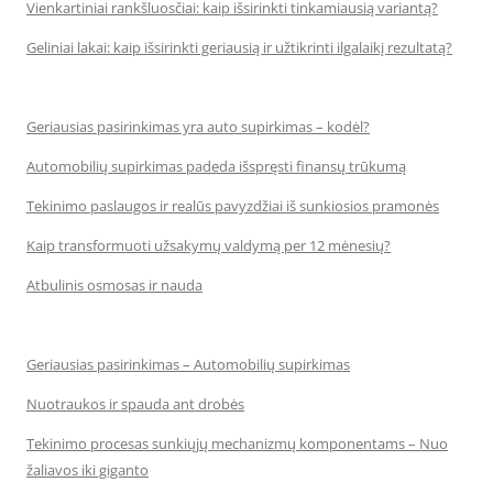
Vienkartiniai rankšluosčiai: kaip išsirinkti tinkamiausią variantą?
Geliniai lakai: kaip išsirinkti geriausią ir užtikrinti ilgalaikį rezultatą?
Geriausias pasirinkimas yra auto supirkimas – kodėl?
Automobilių supirkimas padeda išspręsti finansų trūkumą
Tekinimo paslaugos ir realūs pavyzdžiai iš sunkiosios pramonės
Kaip transformuoti užsakymų valdymą per 12 mėnesių?
Atbulinis osmosas ir nauda
Geriausias pasirinkimas – Automobilių supirkimas
Nuotraukos ir spauda ant drobės
Tekinimo procesas sunkiųjų mechanizmų komponentams – Nuo
žaliavos iki giganto