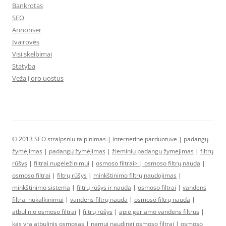
Bankrotas
SEO
Annonser
Įvairovės
Visi skelbimai
Statyba
Veža į oro uostus
© 2013
SEO straipsniu talpinimas
|
internetine parduotuve
|
padangų
žymėjimas
|
padangų žymėjimas
|
žieminių padangų žymėjimas
|
filtrų
rūšys
|
filtrai nugeležinimui
|
osmoso filtrai> |
osmoso filtrų nauda
|
osmoso filtrai
|
filtrų rūšys
|
minkštinimo filtrų naudojimas
|
minkštinimo sistema
|
filtrų rūšys ir nauda
|
osmoso filtrai
|
vandens
filtrai nukalkinimui
|
vandens filtrų nauda
|
osmoso filtrų nauda
|
atbulinio osmoso filtrai
|
filtrų rūšys
|
apie geriamo vandens filtrus
|
kas yra atbulinis osmosas
|
namui naudingi osmoso filtrai
|
osmoso