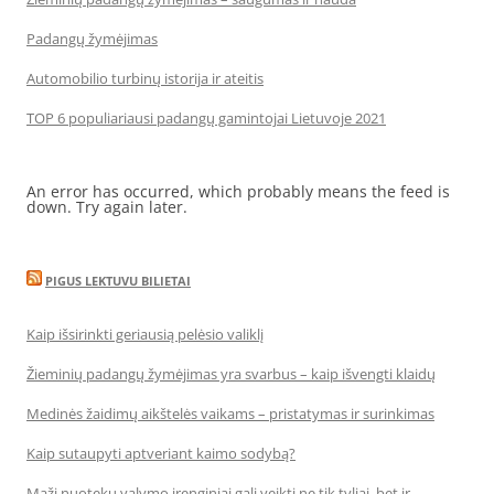
Padangų žymėjimas
Automobilio turbinų istorija ir ateitis
TOP 6 populiariausi padangų gamintojai Lietuvoje 2021
An error has occurred, which probably means the feed is
down. Try again later.
PIGUS LEKTUVU BILIETAI
Kaip išsirinkti geriausią pelėsio valiklį
Žieminių padangų žymėjimas yra svarbus – kaip išvengti klaidų
Medinės žaidimų aikštelės vaikams – pristatymas ir surinkimas
Kaip sutaupyti aptveriant kaimo sodybą?
Maži nuotekų valymo įrenginiai gali veikti ne tik tyliai, bet ir