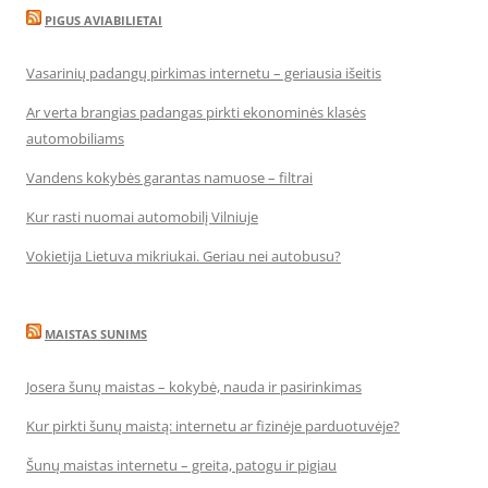
PIGUS AVIABILIETAI
Vasarinių padangų pirkimas internetu – geriausia išeitis
Ar verta brangias padangas pirkti ekonominės klasės
automobiliams
Vandens kokybės garantas namuose – filtrai
Kur rasti nuomai automobilį Vilniuje
Vokietija Lietuva mikriukai. Geriau nei autobusu?
MAISTAS SUNIMS
Josera šunų maistas – kokybė, nauda ir pasirinkimas
Kur pirkti šunų maistą: internetu ar fizinėje parduotuvėje?
Šunų maistas internetu – greita, patogu ir pigiau