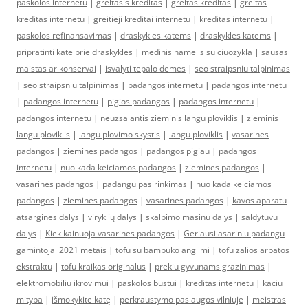
paskolos internetu
|
greitasis kreditas
|
greitas kreditas
|
greitas
kreditas internetu
|
greitieji kreditai internetu
|
kreditas internetu
|
paskolos refinansavimas
|
draskykles katems
|
draskykles katems
|
pripratinti kate prie draskykles
|
medinis namelis su ciuozykla
|
sausas
maistas ar konservai
|
isvalyti tepalo demes
|
seo straipsniu talpinimas
|
seo straipsniu talpinimas
|
padangos internetu
|
padangos internetu
|
padangos internetu
|
pigios padangos
|
padangos internetu
|
padangos internetu
|
neuzsalantis zieminis langu ploviklis
|
zieminis
langu ploviklis
|
langu plovimo skystis
|
langu ploviklis
|
vasarines
padangos
|
ziemines padangos
|
padangos pigiau
|
padangos
internetu
|
nuo kada keiciamos padangos
|
ziemines padangos
|
vasarines padangos
|
padangu pasirinkimas
|
nuo kada keiciamos
padangos
|
ziemines padangos
|
vasarines padangos
|
kavos aparatu
atsargines dalys
|
viryklių dalys
|
skalbimo masinu dalys
|
saldytuvu
dalys
|
Kiek kainuoja vasarines padangos
|
Geriausi asariniu padangu
gamintojai 2021 metais
|
tofu su bambuko anglimi
|
tofu zalios arbatos
ekstraktu
|
tofu kraikas originalus
|
prekiu gyvunams grazinimas
|
elektromobiliu ikrovimui
|
paskolos bustui
|
kreditas internetu
|
kaciu
mityba
|
išmokykite katę
|
perkraustymo paslaugos vilniuje
|
meistras