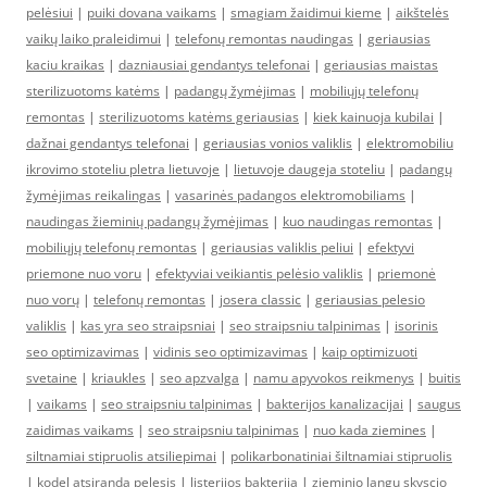
pelėsiui
|
puiki dovana vaikams
|
smagiam žaidimui kieme
|
aikštelės
vaikų laiko praleidimui
|
telefonų remontas naudingas
|
geriausias
kaciu kraikas
|
dazniausiai gendantys telefonai
|
geriausias maistas
sterilizuotoms katėms
|
padangų žymėjimas
|
mobiliųjų telefonų
remontas
|
sterilizuotoms katėms geriausias
|
kiek kainuoja kubilai
|
dažnai gendantys telefonai
|
geriausias vonios valiklis
|
elektromobiliu
ikrovimo stoteliu pletra lietuvoje
|
lietuvoje daugeja stoteliu
|
padangų
žymėjimas reikalingas
|
vasarinės padangos elektromobiliams
|
naudingas žieminių padangų žymėjimas
|
kuo naudingas remontas
|
mobiliųjų telefonų remontas
|
geriausias valiklis peliui
|
efektyvi
priemone nuo voru
|
efektyviai veikiantis pelėsio valiklis
|
priemonė
nuo vorų
|
telefonų remontas
|
josera classic
|
geriausias pelesio
valiklis
|
kas yra seo straipsniai
|
seo straipsniu talpinimas
|
isorinis
seo optimizavimas
|
vidinis seo optimizavimas
|
kaip optimizuoti
svetaine
|
kriaukles
|
seo apzvalga
|
namu apyvokos reikmenys
|
buitis
|
vaikams
|
seo straipsniu talpinimas
|
bakterijos kanalizacijai
|
saugus
zaidimas vaikams
|
seo straipsniu talpinimas
|
nuo kada ziemines
|
siltnamiai stipruolis atsiliepimai
|
polikarbonatiniai šiltnamiai stipruolis
|
kodel atsiranda pelesis
|
listerijos bakterija
|
zieminio langu skyscio