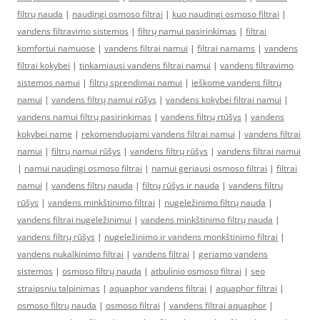
filtrų nauda
|
naudingi osmoso filtrai
|
kuo naudingi osmoso filtrai
|
vandens filtravimo sistemos
|
filtrų namui pasirinkimas
|
filtrai
komfortui namuose
|
vandens filtrai namui
|
filtrai namams
|
vandens
filtrai kokybei
|
tinkamiausi vandens filtrai namui
|
vandens filtravimo
sistemos namui
|
filtrų sprendimai namui
|
ieškome vandens filtrų
namui
|
vandens filtrų namui rūšys
|
vandens kokybei filtrai namui
|
vandens namui filtrų pasirinkimas
|
vandens filtrų rtūšys
|
vandens
kokybei name
|
rekomenduojami vandens filtrai namui
|
vandens filtrai
namui
|
filtrų namui rūšys
|
vandens filtrų rūšys
|
vandens filtrai namui
|
namui naudingi osmoso filtrai
|
namui geriausi osmoso filtrai
|
filtrai
namui
|
vandens filtrų nauda
|
filtrų rūšys ir nauda
|
vandens filtrų
rūšys
|
vandens minkštinimo filtrai
|
nugeležinimo filtrų nauda
|
vandens filtrai nugeležinimui
|
vandens minkštinimo filtrų nauda
|
vandens filtrų rūšys
|
nugeležinimo ir vandens monkštinimo filtrai
|
vandens nukalkinimo filtrai
|
vandens filtrai
|
geriamo vandens
sistemos
|
osmoso filtrų nauda
|
atbulinio osmoso filtrai
|
seo
straipsniu talpinimas
|
aquaphor vandens filtrai
|
aquaphor filtrai
|
osmoso filtrų nauda
|
osmoso filtrai
|
vandens filtrai aquaphor
|