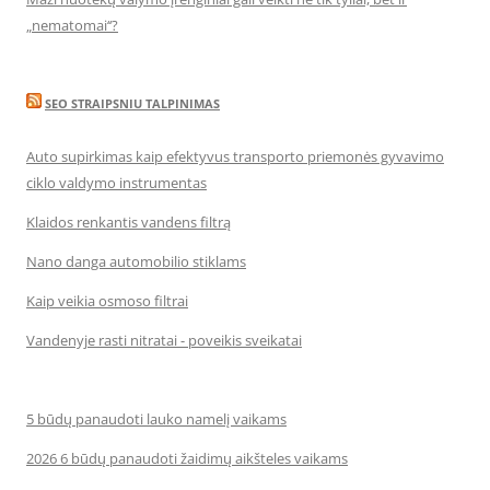
„nematomai‘‘?
SEO STRAIPSNIU TALPINIMAS
Auto supirkimas kaip efektyvus transporto priemonės gyvavimo
ciklo valdymo instrumentas
Klaidos renkantis vandens filtrą
Nano danga automobilio stiklams
Kaip veikia osmoso filtrai
Vandenyje rasti nitratai - poveikis sveikatai
5 būdų panaudoti lauko namelį vaikams
2026 6 būdų panaudoti žaidimų aikšteles vaikams