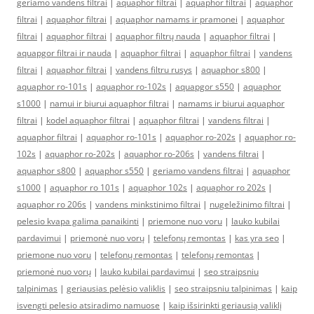
geriamo vandens filtrai
|
aquaphor filtrai
|
aquaphor filtrai
|
aquaphor
filtrai
|
aquaphor filtrai
|
aquaphor namams ir pramonei
|
aquaphor
filtrai
|
aquaphor filtrai
|
aquaphor filtrų nauda
|
aquaphor filtrai
|
aquapgor filtrai ir nauda
|
aquaphor filtrai
|
aquaphor filtrai
|
vandens
filtrai
|
aquaphor filtrai
|
vandens filtru rusys
|
aquaphor s800
|
aquaphor ro-101s
|
aquaphor ro-102s
|
aquapgor s550
|
aquaphor
s1000
|
namui ir biurui aquaphor filtrai
|
namams ir biurui aquaphor
filtrai
|
kodel aquaphor filtrai
|
aquaphor filtrai
|
vandens filtrai
|
aquaphor filtrai
|
aquaphor ro-101s
|
aquaphor ro-202s
|
aquaphor ro-
102s
|
aquaphor ro-202s
|
aquaphor ro-206s
|
vandens filtrai
|
aquaphor s800
|
aquaphor s550
|
geriamo vandens filtrai
|
aquaphor
s1000
|
aquaphor ro 101s
|
aquaphor 102s
|
aquaphor ro 202s
|
aquaphor ro 206s
|
vandens minkstinimo filtrai
|
nugeležinimo filtrai
|
pelesio kvapa galima panaikinti
|
priemone nuo voru
|
lauko kubilai
pardavimui
|
priemonė nuo vorų
|
telefonų remontas
|
kas yra seo
|
priemone nuo voru
|
telefonų remontas
|
telefonų remontas
|
priemonė nuo vorų
|
lauko kubilai pardavimui
|
seo straipsniu
talpinimas
|
geriausias pelėsio valiklis
|
seo straipsniu talpinimas
|
kaip
isvengti pelesio atsiradimo namuose
|
kaip išsirinkti geriausią valiklį