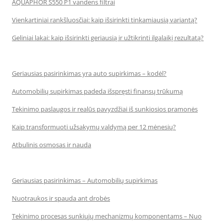
AQUAPHOR S550 P1 vandens filtrai
Vienkartiniai rankšluosčiai: kaip išsirinkti tinkamiausią variantą?
Geliniai lakai: kaip išsirinkti geriausią ir užtikrinti ilgalaikį rezultatą?
Geriausias pasirinkimas yra auto supirkimas – kodėl?
Automobilių supirkimas padeda išspręsti finansų trūkumą
Tekinimo paslaugos ir realūs pavyzdžiai iš sunkiosios pramonės
Kaip transformuoti užsakymų valdymą per 12 mėnesių?
Atbulinis osmosas ir nauda
Geriausias pasirinkimas – Automobilių supirkimas
Nuotraukos ir spauda ant drobės
Tekinimo procesas sunkiųjų mechanizmų komponentams – Nuo