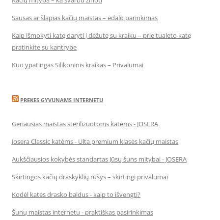
Kačių mityba – ką svarbu žinoti
Sausas ar šlapias kačių maistas – ėdalo parinkimas
Kaip išmokyti katę daryti į dėžutę su kraiku – prie tualeto katę
pratinkite su kantrybe
Kuo ypatingas Silikoninis kraikas – Privalumai
PREKES GYVUNAMS INTERNETU
Geriausias maistas sterilizuotoms katėms - JOSERA
Josera Classic katėms - Ulta premium klasės kačių maistas
Aukščiausios kokybės standartas Jūsų šuns mitybai - JOSERA
Skirtingos kačių draskyklių rūšys – skirtingi privalumai
Kodėl katės drasko baldus - kaip to išvengti?
Šunų maistas internetu - praktiškas pasirinkimas