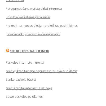
ROYAL Canin
Patogumas šunų maistą pirkti internetu
Koks kraikas katėms geriausias?
Prekės internetu su akcija – praktiškas pasirinkimas
Įtaka keturkojų išvaizdai – šunų ėdalas
GREITIEJI KREDITAI INTERNETU
Paskolos internetu – greitai
Greitieji kreditai tapo paprastesni su skaičiuoklėmis
Banko paskola būstui
Greiti kreditai internetu Lietuvoje
Būsto paskolos palūkanos