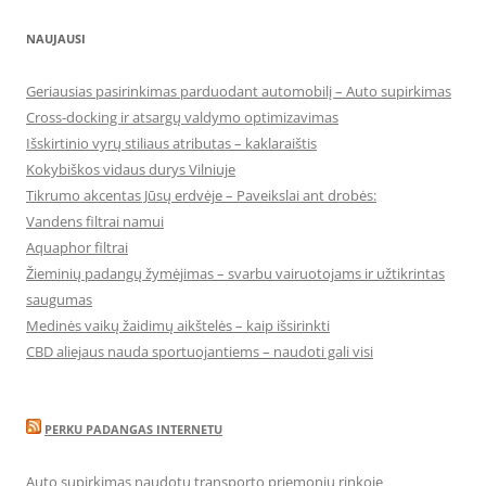
NAUJAUSI
Geriausias pasirinkimas parduodant automobilį – Auto supirkimas
Cross-docking ir atsargų valdymo optimizavimas
Išskirtinio vyrų stiliaus atributas – kaklaraištis
Kokybiškos vidaus durys Vilniuje
Tikrumo akcentas Jūsų erdvėje – Paveikslai ant drobės:
Vandens filtrai namui
Aquaphor filtrai
Žieminių padangų žymėjimas – svarbu vairuotojams ir užtikrintas
saugumas
Medinės vaikų žaidimų aikštelės – kaip išsirinkti
CBD aliejaus nauda sportuojantiems – naudoti gali visi
PERKU PADANGAS INTERNETU
Auto supirkimas naudotų transporto priemonių rinkoje