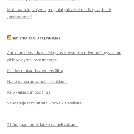
Maži nuotekų valymo įrenginiai gali veikti ne tik tyliai, bet ir
„nematomai‘‘?
SEO STRAIPSNIU TALPINIMAS
Auto supirkimas kaip efektyvus transporto priemonės gyvavimo
ciklo valdymo instrumentas
Klaidos renkantis vandens filtrą
Nano danga automobilio stiklams
Kaip veikia osmoso filtrai
Vandenyje rasti nitratai - poveikis sveikatai
5 būdų panaudoti lauko namelį vaikams