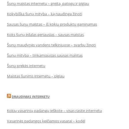
Šunų maistas internetu – greita, patogu ir pigiau
Kokybiška šunų mityba – ką naudinga žinoti
Sausas šunų maistas – iš kokių produktų gaminamas
Koks šunų ėdalas geriausias – sausas maistas
Šunų maudynės vandens telkiniuose – svarbu žinoti
Šunų mityba – tinkamiausias sausas maistas
Šunų prekės internetu
Maistas šunims internetu – pigiau
DRAUDIMAS INTERNETU
Kokių vasarinių padangų ieškote – visas rasite internetu
Vasarinės padangos keičiamos vasarai – kodėl