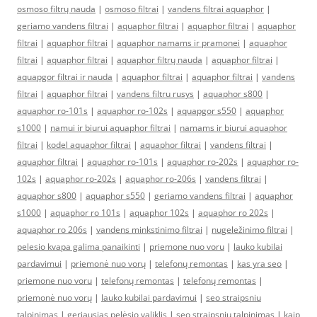
osmoso filtrų nauda
|
osmoso filtrai
|
vandens filtrai aquaphor
|
geriamo vandens filtrai
|
aquaphor filtrai
|
aquaphor filtrai
|
aquaphor
filtrai
|
aquaphor filtrai
|
aquaphor namams ir pramonei
|
aquaphor
filtrai
|
aquaphor filtrai
|
aquaphor filtrų nauda
|
aquaphor filtrai
|
aquapgor filtrai ir nauda
|
aquaphor filtrai
|
aquaphor filtrai
|
vandens
filtrai
|
aquaphor filtrai
|
vandens filtru rusys
|
aquaphor s800
|
aquaphor ro-101s
|
aquaphor ro-102s
|
aquapgor s550
|
aquaphor
s1000
|
namui ir biurui aquaphor filtrai
|
namams ir biurui aquaphor
filtrai
|
kodel aquaphor filtrai
|
aquaphor filtrai
|
vandens filtrai
|
aquaphor filtrai
|
aquaphor ro-101s
|
aquaphor ro-202s
|
aquaphor ro-
102s
|
aquaphor ro-202s
|
aquaphor ro-206s
|
vandens filtrai
|
aquaphor s800
|
aquaphor s550
|
geriamo vandens filtrai
|
aquaphor
s1000
|
aquaphor ro 101s
|
aquaphor 102s
|
aquaphor ro 202s
|
aquaphor ro 206s
|
vandens minkstinimo filtrai
|
nugeležinimo filtrai
|
pelesio kvapa galima panaikinti
|
priemone nuo voru
|
lauko kubilai
pardavimui
|
priemonė nuo vorų
|
telefonų remontas
|
kas yra seo
|
priemone nuo voru
|
telefonų remontas
|
telefonų remontas
|
priemonė nuo vorų
|
lauko kubilai pardavimui
|
seo straipsniu
talpinimas
|
geriausias pelėsio valiklis
|
seo straipsniu talpinimas
|
kaip