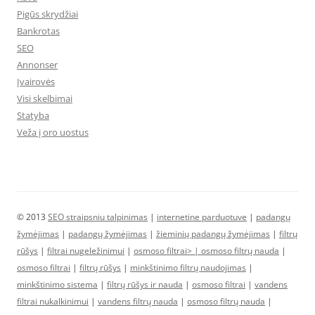
Pigūs skrydžiai
Bankrotas
SEO
Annonser
Įvairovės
Visi skelbimai
Statyba
Veža į oro uostus
© 2013
SEO straipsniu talpinimas
|
internetine parduotuve
|
padangų
žymėjimas
|
padangų žymėjimas
|
žieminių padangų žymėjimas
|
filtrų
rūšys
|
filtrai nugeležinimui
|
osmoso filtrai> |
osmoso filtrų nauda
|
osmoso filtrai
|
filtrų rūšys
|
minkštinimo filtrų naudojimas
|
minkštinimo sistema
|
filtrų rūšys ir nauda
|
osmoso filtrai
|
vandens
filtrai nukalkinimui
|
vandens filtrų nauda
|
osmoso filtrų nauda
|