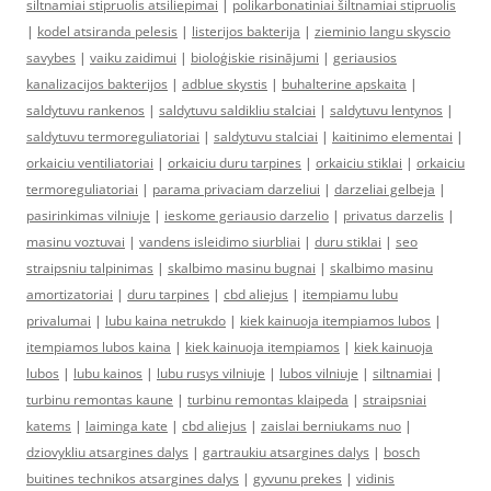
siltnamiai stipruolis atsiliepimai
|
polikarbonatiniai šiltnamiai stipruolis
|
kodel atsiranda pelesis
|
listerijos bakterija
|
zieminio langu skyscio
savybes
|
vaiku zaidimui
|
bioloģiskie risinājumi
|
geriausios
kanalizacijos bakterijos
|
adblue skystis
|
buhalterine apskaita
|
saldytuvu rankenos
|
saldytuvu saldikliu stalciai
|
saldytuvu lentynos
|
saldytuvu termoreguliatoriai
|
saldytuvu stalciai
|
kaitinimo elementai
|
orkaiciu ventiliatoriai
|
orkaiciu duru tarpines
|
orkaiciu stiklai
|
orkaiciu
termoreguliatoriai
|
parama privaciam darzeliui
|
darzeliai gelbeja
|
pasirinkimas vilniuje
|
ieskome geriausio darzelio
|
privatus darzelis
|
masinu voztuvai
|
vandens isleidimo siurbliai
|
duru stiklai
|
seo
straipsniu talpinimas
|
skalbimo masinu bugnai
|
skalbimo masinu
amortizatoriai
|
duru tarpines
|
cbd aliejus
|
itempiamu lubu
privalumai
|
lubu kaina netrukdo
|
kiek kainuoja itempiamos lubos
|
itempiamos lubos kaina
|
kiek kainuoja itempiamos
|
kiek kainuoja
lubos
|
lubu kainos
|
lubu rusys vilniuje
|
lubos vilniuje
|
siltnamiai
|
turbinu remontas kaune
|
turbinu remontas klaipeda
|
straipsniai
katems
|
laiminga kate
|
cbd aliejus
|
zaislai berniukams nuo
|
dziovykliu atsargines dalys
|
gartraukiu atsargines dalys
|
bosch
buitines technikos atsargines dalys
|
gyvunu prekes
|
vidinis