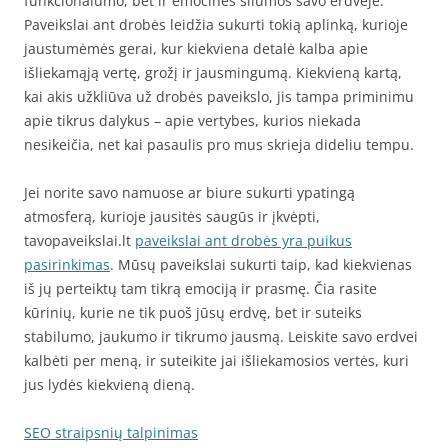
funkcionalumo, bet ir emocinės šilumos savo erdvėje.
Paveikslai ant drobės leidžia sukurti tokią aplinką, kurioje
jaustumėmės gerai, kur kiekviena detalė kalba apie
išliekamąją vertę, grožį ir jausmingumą. Kiekvieną kartą,
kai akis užkliūva už drobės paveikslo, jis tampa priminimu
apie tikrus dalykus – apie vertybes, kurios niekada
nesikeičia, net kai pasaulis pro mus skrieja dideliu tempu.
Jei norite savo namuose ar biure sukurti ypatingą
atmosferą, kurioje jausitės saugūs ir įkvėpti,
tavopaveikslai.lt
paveikslai ant drobės yra puikus
pasirinkimas
. Mūsų paveikslai sukurti taip, kad kiekvienas
iš jų perteiktų tam tikrą emociją ir prasmę. Čia rasite
kūrinių, kurie ne tik puoš jūsų erdvę, bet ir suteiks
stabilumo, jaukumo ir tikrumo jausmą. Leiskite savo erdvei
kalbėti per meną, ir suteikite jai išliekamosios vertės, kuri
jus lydės kiekvieną dieną.
SEO straipsnių talpinimas