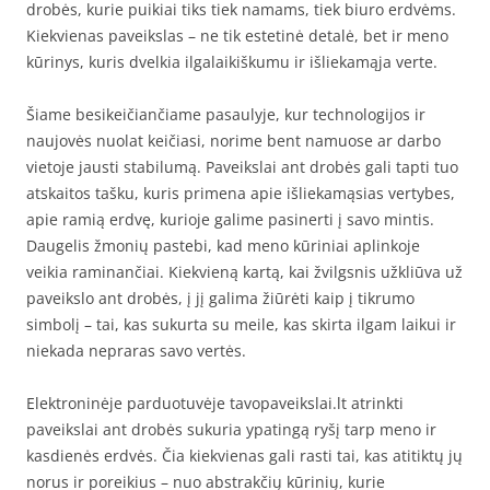
drobės, kurie puikiai tiks tiek namams, tiek biuro erdvėms.
Kiekvienas paveikslas – ne tik estetinė detalė, bet ir meno
kūrinys, kuris dvelkia ilgalaikiškumu ir išliekamąja verte.
Šiame besikeičiančiame pasaulyje, kur technologijos ir
naujovės nuolat keičiasi, norime bent namuose ar darbo
vietoje jausti stabilumą. Paveikslai ant drobės gali tapti tuo
atskaitos tašku, kuris primena apie išliekamąsias vertybes,
apie ramią erdvę, kurioje galime pasinerti į savo mintis.
Daugelis žmonių pastebi, kad meno kūriniai aplinkoje
veikia raminančiai. Kiekvieną kartą, kai žvilgsnis užkliūva už
paveikslo ant drobės, į jį galima žiūrėti kaip į tikrumo
simbolį – tai, kas sukurta su meile, kas skirta ilgam laikui ir
niekada nepraras savo vertės.
Elektroninėje parduotuvėje tavopaveikslai.lt atrinkti
paveikslai ant drobės sukuria ypatingą ryšį tarp meno ir
kasdienės erdvės. Čia kiekvienas gali rasti tai, kas atitiktų jų
norus ir poreikius – nuo abstrakčių kūrinių, kurie