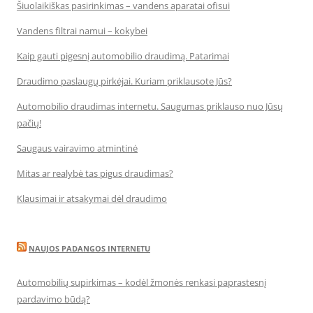
Šiuolaikiškas pasirinkimas – vandens aparatai ofisui
Vandens filtrai namui – kokybei
Kaip gauti pigesnį automobilio draudimą. Patarimai
Draudimo paslaugų pirkėjai. Kuriam priklausote Jūs?
Automobilio draudimas internetu. Saugumas priklauso nuo Jūsų
pačių!
Saugaus vairavimo atmintinė
Mitas ar realybė tas pigus draudimas?
Klausimai ir atsakymai dėl draudimo
NAUJOS PADANGOS INTERNETU
Automobilių supirkimas – kodėl žmonės renkasi paprastesnį
pardavimo būdą?