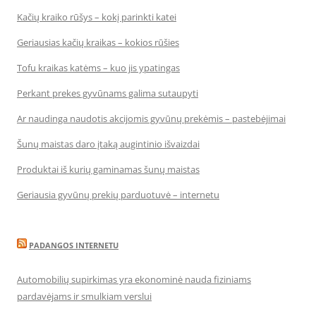
Kačių kraiko rūšys – kokį parinkti katei
Geriausias kačių kraikas – kokios rūšies
Tofu kraikas katėms – kuo jis ypatingas
Perkant prekes gyvūnams galima sutaupyti
Ar naudinga naudotis akcijomis gyvūnų prekėmis – pastebėjimai
Šunų maistas daro įtaką augintinio išvaizdai
Produktai iš kurių gaminamas šunų maistas
Geriausia gyvūnų prekių parduotuvė – internetu
PADANGOS INTERNETU
Automobilių supirkimas yra ekonominė nauda fiziniams
pardavėjams ir smulkiam verslui