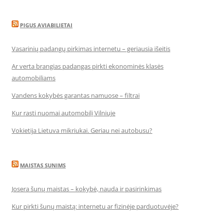
PIGUS AVIABILIETAI
Vasarinių padangų pirkimas internetu – geriausia išeitis
Ar verta brangias padangas pirkti ekonominės klasės
automobiliams
Vandens kokybės garantas namuose – filtrai
Kur rasti nuomai automobilį Vilniuje
Vokietija Lietuva mikriukai. Geriau nei autobusu?
MAISTAS SUNIMS
Josera šunų maistas – kokybė, nauda ir pasirinkimas
Kur pirkti šunų maistą: internetu ar fizinėje parduotuvėje?