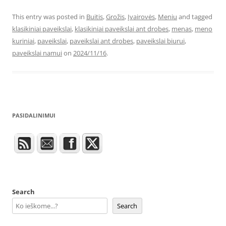
This entry was posted in
Buitis
,
Grožis
,
Įvairovės
,
Meniu
and tagged
klasikiniai paveikslai
,
klasikiniai paveikslai ant drobes
,
menas
,
meno
kuriniai
,
paveikslai
,
paveikslai ant drobes
,
paveikslai biurui
,
paveikslai namui
on
2024/11/16
.
PASIDALINIMUI
Search
Search