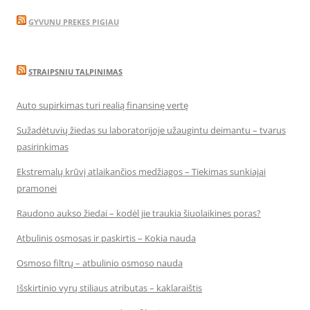
GYVUNU PREKES PIGIAU
STRAIPSNIU TALPINIMAS
Auto supirkimas turi realią finansinę vertę
Sužadėtuvių žiedas su laboratorijoje užaugintu deimantu – tvarus
pasirinkimas
Ekstremalų krūvį atlaikančios medžiagos – Tiekimas sunkiajai
pramonei
Raudono aukso žiedai – kodėl jie traukia šiuolaikines poras?
Atbulinis osmosas ir paskirtis – Kokia nauda
Osmoso filtrų – atbulinio osmoso nauda
Išskirtinio vyrų stiliaus atributas – kaklaraištis