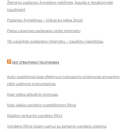
Žieminių padangų žymėjimo reikšmės, Nauda ir Atsakomybė
naudojant
Padangų žymėjimas – Viskas ką reikia žinoti
Pigias vasarines padangas rasite internetu
Tik vasarinės padangos internetu – naudotų nepirkčiau
SEO STRAIPSNIU TALPINIMAS
Auto supirkimas kaip efektyvus transporto priemonės gyvavimo
ciklo valdymo instrumentas
Kaip veikia atbulinis osmosas
Kaip veikia vandens nugeležinimo filtrai
Klaidos renkantis vandens filtrą
Vandens filtrai visam namui su geriamo vandens sistema