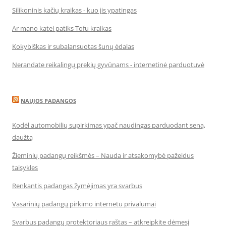
Silikoninis kačių kraikas - kuo jis ypatingas
Ar mano katei patiks Tofu kraikas
Kokybiškas ir subalansuotas šunų ėdalas
Nerandate reikalingų prekių gyvūnams - internetinė parduotuvė
NAUJOS PADANGOS
Kodėl automobilių supirkimas ypač naudingas parduodant seną,
daužtą
Žieminių padangų reikšmės – Nauda ir atsakomybė pažeidus
taisykles
Renkantis padangas žymėjimas yra svarbus
Vasarinių padangų pirkimo internetu privalumai
Svarbus padangų protektoriaus raštas – atkreipkite dėmesį