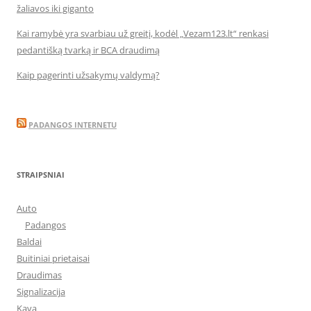
žaliavos iki giganto
Kai ramybė yra svarbiau už greitį, kodėl „Vezam123.lt“ renkasi
pedantišką tvarką ir BCA draudimą
Kaip pagerinti užsakymų valdymą?
PADANGOS INTERNETU
STRAIPSNIAI
Auto
Padangos
Baldai
Buitiniai prietaisai
Draudimas
Signalizacija
Kava