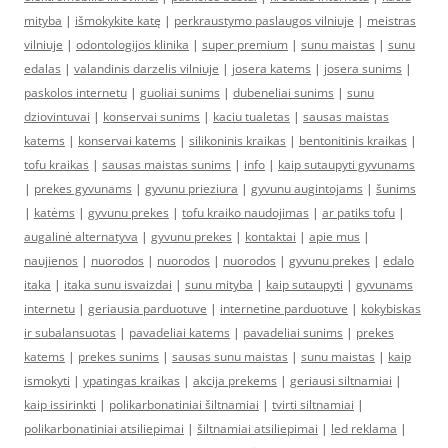
mityba
|
išmokykite katę
|
perkraustymo paslaugos vilniuje
|
meistras
vilniuje
|
odontologijos klinika
|
super premium
|
sunu maistas
|
sunu
edalas
|
valandinis darzelis vilniuje
|
josera katems
|
josera sunims
|
paskolos internetu
|
guoliai sunims
|
dubeneliai sunims
|
sunu
dziovintuvai
|
konservai sunims
|
kaciu tualetas
|
sausas maistas
katems
|
konservai katems
|
silikoninis kraikas
|
bentonitinis kraikas
|
tofu kraikas
|
sausas maistas sunims
|
info
|
kaip sutaupyti gyvunams
|
prekes gyvunams
|
gyvunu prieziura
|
gyvunu augintojams
|
šunims
|
katėms
|
gyvunu prekes
|
tofu kraiko naudojimas
|
ar patiks tofu
|
augalinė alternatyva
|
gyvunu prekes
|
kontaktai
|
apie mus
|
naujienos
|
nuorodos
|
nuorodos
|
nuorodos
|
gyvunu prekes
|
edalo
itaka
|
itaka sunu isvaizdai
|
sunu mityba
|
kaip sutaupyti
|
gyvunams
internetu
|
geriausia parduotuve
|
internetine parduotuve
|
kokybiskas
ir subalansuotas
|
pavadeliai katems
|
pavadeliai sunims
|
prekes
katems
|
prekes sunims
|
sausas sunu maistas
|
sunu maistas
|
kaip
ismokyti
|
ypatingas kraikas
|
akcija prekems
|
geriausi siltnamiai
|
kaip issirinkti
|
polikarbonatiniai šiltnamiai
|
tvirti siltnamiai
|
polikarbonatiniai atsiliepimai
|
šiltnamiai atsiliepimai
|
led reklama
|