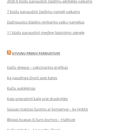
2026 6 būdų panaudoti žaidimų aikšteles vaikams
7 būdų panaudoti žaidimų namelį vaikams
Dažniausios klaidos renkantis vaikų namelius
11 būdų panaudoti medinę laipiojimo sienelę
GYVUNU PREKIU PARDUOTUVE
Kačių skiepai – vakcinacijos grafikas
Ką naudinga žinoti apie kates
Kačių auklėjimas
Kaip pripratinti katę prie draskyklės
Sausas maistas šunims ar konservai – ką rinktis
Blogas kvapas iš šuns burnos – Halitozė