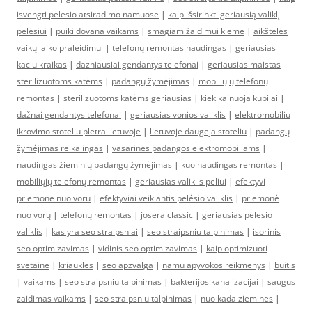
isvengti pelesio atsiradimo namuose
|
kaip išsirinkti geriausią valiklį
pelėsiui
|
puiki dovana vaikams
|
smagiam žaidimui kieme
|
aikštelės
vaikų laiko praleidimui
|
telefonų remontas naudingas
|
geriausias
kaciu kraikas
|
dazniausiai gendantys telefonai
|
geriausias maistas
sterilizuotoms katėms
|
padangų žymėjimas
|
mobiliųjų telefonų
remontas
|
sterilizuotoms katėms geriausias
|
kiek kainuoja kubilai
|
dažnai gendantys telefonai
|
geriausias vonios valiklis
|
elektromobiliu
ikrovimo stoteliu pletra lietuvoje
|
lietuvoje daugeja stoteliu
|
padangų
žymėjimas reikalingas
|
vasarinės padangos elektromobiliams
|
naudingas žieminių padangų žymėjimas
|
kuo naudingas remontas
|
mobiliųjų telefonų remontas
|
geriausias valiklis peliui
|
efektyvi
priemone nuo voru
|
efektyviai veikiantis pelėsio valiklis
|
priemonė
nuo vorų
|
telefonų remontas
|
josera classic
|
geriausias pelesio
valiklis
|
kas yra seo straipsniai
|
seo straipsniu talpinimas
|
isorinis
seo optimizavimas
|
vidinis seo optimizavimas
|
kaip optimizuoti
svetaine
|
kriaukles
|
seo apzvalga
|
namu apyvokos reikmenys
|
buitis
|
vaikams
|
seo straipsniu talpinimas
|
bakterijos kanalizacijai
|
saugus
zaidimas vaikams
|
seo straipsniu talpinimas
|
nuo kada ziemines
|