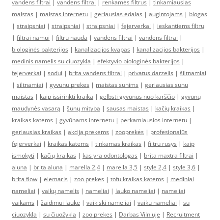
vandens filtrai
|
vandens filtrai
|
renkamės filtrus
|
tinkamiausias
maistas
|
maistas internetu
|
geriausias ėdalas
|
augintojams
|
blogas
|
straipsniai
|
straipsniai
|
straipsniai
|
fejerverkai
|
ieskantiems filtru
|
filtrai namui
|
filtru nauda
|
vandens filtrai
|
vandens filtrai
|
biologinės bakterijos
|
kanalizacijos kvapas
|
kanalizacijos bakterijos
|
medinis namelis su ciuozykla
|
efektyvio biologinės bakterijos
|
fejerverkai
|
sodui
|
brita vandens filtrai
|
privatus darzelis
|
šiltnamiai
|
siltnamiai
|
gyvunu prekes
|
maistas sunims
|
geriausias sunu
maistas
|
kaip issirinkti kraika
|
gelbsti gyvūnus nuo karščio
|
gyvūnų
maudynės vasarą
|
šunų mityba
|
sausas maistas
|
kačių kraikas
|
kraikas katėms
|
gyvūnams internetu
|
perkamiausios internetu
|
geriausias kraikas
|
akcija prekems
|
zooprekės
|
profesionalūs
fejerverkai
|
kraikas katems
|
tinkamas kraikas
|
filtru rusys
|
kaip
ismokyti
|
kačių kraikas
|
kas yra odontologas
|
brita maxtra filtrai
|
aluna
|
brita aluna
|
marella 2,4
|
marella 3,5
|
style 2,4
|
style 3,6
|
brita flow
|
elemaris
|
zoo prekes
|
tofu kraikas katėms
|
mediniai
nameliai
|
vaikų namelis
|
nameliai
|
lauko nameliai
|
nameliai
vaikams
|
žaidimui lauke
|
vaikiski nameliai
|
vaiku nameliai
|
su
ciuozykla
|
su čiuožykla
|
zoo prekes
|
Darbas Vilniuje
|
Recruitment