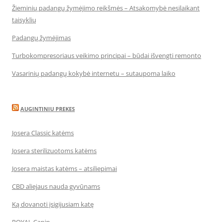
Žieminių padangų žymėjimo reikšmės – Atsakomybė nesilaikant
taisyklių
Padangų žymėjimas
Turbokompresoriaus veikimo principai – būdai išvengti remonto
Vasarinių padangų kokybė internetu – sutaupoma laiko
AUGINTINIU PREKES
Josera Classic katėms
Josera sterilizuotoms katėms
Josera maistas katėms – atsiliepimai
CBD aliejaus nauda gyvūnams
Ką dovanoti įsigijusiam katę