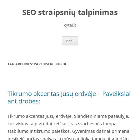
Skip
to
SEO straipsnių talpinimas
content
cytai.lt
Menu
TAG ARCHIVES:
PAVEIKSLAI BIURUI
Tikrumo akcentas Jūsų erdvėje – Paveikslai
ant drobės:
Tikrumo akcentas Jūsų erdvėje. Šiandieniniame pasaulyje,
kur viskas taip greitai keičiasi, vis svarbesnės tampa
stabilumo ir tikrumo paieškos. Gyvenimas dažnai primena
besikeičiančias spalvas, o mūsų aplinka tampa atspindžiu