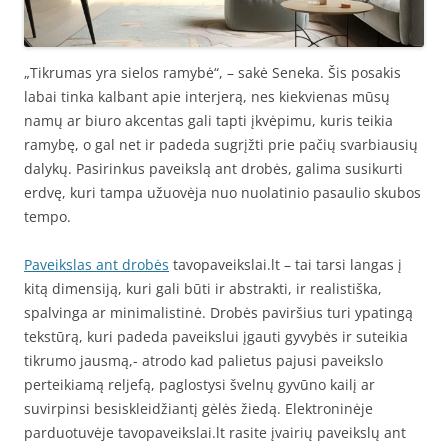
„Tikrumas yra sielos ramybė“, – sakė Seneka. Šis posakis
labai tinka kalbant apie interjerą, nes kiekvienas mūsų
namų ar biuro akcentas gali tapti įkvėpimu, kuris teikia
ramybę, o gal net ir padeda sugrįžti prie pačių svarbiausių
dalykų. Pasirinkus paveikslą ant drobės, galima susikurti
erdvę, kuri tampa užuovėja nuo nuolatinio pasaulio skubos
tempo.
Paveikslas ant drobės
tavopaveikslai.lt – tai tarsi langas į
kitą dimensiją, kuri gali būti ir abstrakti, ir realistiška,
spalvinga ar minimalistinė. Drobės paviršius turi ypatingą
tekstūrą, kuri padeda paveikslui įgauti gyvybės ir suteikia
tikrumo jausmą,- atrodo kad palietus pajusi paveikslo
perteikiamą reljefą, paglostysi švelnų gyvūno kailį ar
suvirpinsi besiskleidžiantį gėlės žiedą. Elektroninėje
parduotuvėje tavopaveikslai.lt rasite įvairių paveikslų ant