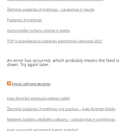
Žieminių padangų žymėjimas – saugumas ir nauda
Padangų žymėjimas
Automobilio turbinų istorija ir ateitis
TOP 6 populiariausi padangų gamintojai Lietuvoje 2021
An error has occurred, which probably means the feed is
down. Try again later.
PIGUS LEKTUVU BILIETAI
Kaip išsirinkti geriausią pelėsio valiklį
Žieminių padangų žymėjimas yra svarbus – kaip išvengti klaidų
Medinės žaidimų aikštelės vaikams – pristatymas ir surinkimas
Kaip sutaupyti aptveriant kaimo sodybą?