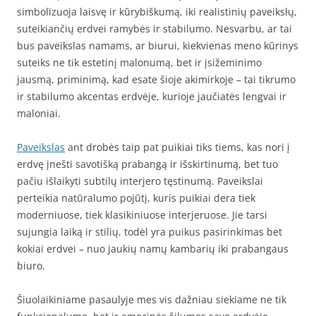
simbolizuoja laisvę ir kūrybiškumą, iki realistinių paveikslų,
suteikiančių erdvei ramybės ir stabilumo. Nesvarbu, ar tai
bus paveikslas namams, ar biurui, kiekvienas meno kūrinys
suteiks ne tik estetinį malonumą, bet ir įsižeminimo
jausmą, priminimą, kad esate šioje akimirkoje – tai tikrumo
ir stabilumo akcentas erdvėje, kurioje jaučiatės lengvai ir
maloniai.
Paveikslas
ant drobės taip pat puikiai tiks tiems, kas nori į
erdvę įnešti savotišką prabangą ir išskirtinumą, bet tuo
pačiu išlaikyti subtilų interjero tęstinumą. Paveikslai
perteikia natūralumo pojūtį, kuris puikiai dera tiek
moderniuose, tiek klasikiniuose interjeruose. Jie tarsi
sujungia laiką ir stilių, todėl yra puikus pasirinkimas bet
kokiai erdvei – nuo jaukių namų kambarių iki prabangaus
biuro.
Šiuolaikiniame pasaulyje mes vis dažniau siekiame ne tik