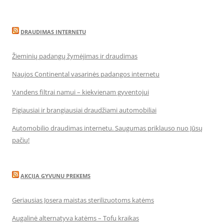
DRAUDIMAS INTERNETU
Žieminių padangų žymėjimas ir draudimas
Naujos Continental vasarinės padangos internetu
Vandens filtrai namui – kiekvienam gyventojui
Pigiausiai ir brangiausiai draudžiami automobiliai
Automobilio draudimas internetu. Saugumas priklauso nuo Jūsų
pačių!
AKCIJA GYVUNU PREKEMS
Geriausias Josera maistas sterilizuotoms katėms
Augalinė alternatyva katėms – Tofu kraikas