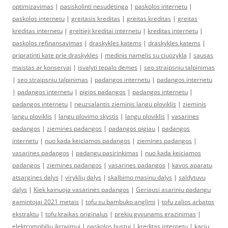
optimizavimas
|
pasiskolinti nesudėtinga
|
paskolos internetu
|
paskolos internetu
|
greitasis kreditas
|
greitas kreditas
|
greitas
kreditas internetu
|
greitieji kreditai internetu
|
kreditas internetu
|
paskolos refinansavimas
|
draskykles katems
|
draskykles katems
|
pripratinti kate prie draskykles
|
medinis namelis su ciuozykla
|
sausas
maistas ar konservai
|
isvalyti tepalo demes
|
seo straipsniu talpinimas
|
seo straipsniu talpinimas
|
padangos internetu
|
padangos internetu
|
padangos internetu
|
pigios padangos
|
padangos internetu
|
padangos internetu
|
neuzsalantis zieminis langu ploviklis
|
zieminis
langu ploviklis
|
langu plovimo skystis
|
langu ploviklis
|
vasarines
padangos
|
ziemines padangos
|
padangos pigiau
|
padangos
internetu
|
nuo kada keiciamos padangos
|
ziemines padangos
|
vasarines padangos
|
padangu pasirinkimas
|
nuo kada keiciamos
padangos
|
ziemines padangos
|
vasarines padangos
|
kavos aparatu
atsargines dalys
|
viryklių dalys
|
skalbimo masinu dalys
|
saldytuvu
dalys
|
Kiek kainuoja vasarines padangos
|
Geriausi asariniu padangu
gamintojai 2021 metais
|
tofu su bambuko anglimi
|
tofu zalios arbatos
ekstraktu
|
tofu kraikas originalus
|
prekiu gyvunams grazinimas
|
elektromobiliu ikrovimui
|
paskolos bustui
|
kreditas internetu
|
kaciu