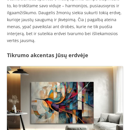
to, ko trokštame savo viduje – harmonijos, pusiausvyros ir
ilgaamžiškumo. Daugelis žmonių siekia sukurti tokią erdvę,
kurioje jaustų saugumą ir įkvėpimą. Čia į pagalbą ateina
menas, ypač paveikslai ant drobės, kurie ne tik puošia
interjerą, bet ir suteikia erdvei tvarumo bei išliekamosios
vertės jausmą.
Tikrumo akcentas Jūsų erdvėje