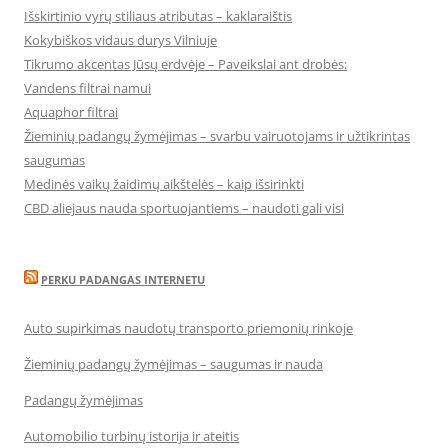
Išskirtinio vyrų stiliaus atributas – kaklaraištis
Kokybiškos vidaus durys Vilniuje
Tikrumo akcentas Jūsų erdvėje – Paveikslai ant drobės:
Vandens filtrai namui
Aquaphor filtrai
Žieminių padangų žymėjimas – svarbu vairuotojams ir užtikrintas
saugumas
Medinės vaikų žaidimų aikštelės – kaip išsirinkti
CBD aliejaus nauda sportuojantiems – naudoti gali visi
PERKU PADANGAS INTERNETU
Auto supirkimas naudotų transporto priemonių rinkoje
Žieminių padangų žymėjimas – saugumas ir nauda
Padangų žymėjimas
Automobilio turbinų istorija ir ateitis