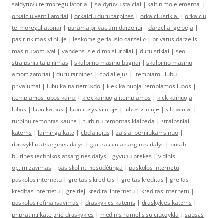
saldytuvu termoreguliatoriai
|
saldytuvu stalciai
|
kaitinimo elementai
|
orkaiciu ventiliatoriai
|
orkaiciu duru tarpines
|
orkaiciu stiklai
|
orkaiciu
termoreguliatoriai
|
parama privaciam darzeliui
|
darzeliai gelbeja
|
pasirinkimas vilniuje
|
ieskome geriausio darzelio
|
privatus darzelis
|
masinu voztuvai
|
vandens isleidimo siurbliai
|
duru stiklai
|
seo
straipsniu talpinimas
|
skalbimo masinu bugnai
|
skalbimo masinu
amortizatoriai
|
duru tarpines
|
cbd aliejus
|
itempiamu lubu
privalumai
|
lubu kaina netrukdo
|
kiek kainuoja itempiamos lubos
|
itempiamos lubos kaina
|
kiek kainuoja itempiamos
|
kiek kainuoja
lubos
|
lubu kainos
|
lubu rusys vilniuje
|
lubos vilniuje
|
siltnamiai
|
turbinu remontas kaune
|
turbinu remontas klaipeda
|
straipsniai
katems
|
laiminga kate
|
cbd aliejus
|
zaislai berniukams nuo
|
dziovykliu atsargines dalys
|
gartraukiu atsargines dalys
|
bosch
buitines technikos atsargines dalys
|
gyvunu prekes
|
vidinis
optimizavimas
|
pasiskolinti nesudėtinga
|
paskolos internetu
|
paskolos internetu
|
greitasis kreditas
|
greitas kreditas
|
greitas
kreditas internetu
|
greitieji kreditai internetu
|
kreditas internetu
|
paskolos refinansavimas
|
draskykles katems
|
draskykles katems
|
pripratinti kate prie draskykles
|
medinis namelis su ciuozykla
|
sausas