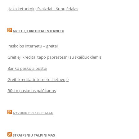
Įtaka keturkojų išvaizdai – šunų ėdalas
GREITIEJI KREDITAI INTERNETU
Paskolos internetu – greitai
Greitieji kreditai tapo paprastesni su skaičiuoklėmis
Banko paskola būstui
Greiti kreditai internetu Lietuvoje
Būsto paskolos palūkanos
GYVUNU PREKES PIGIAU
STRAIPSNIU TALPINIMAS