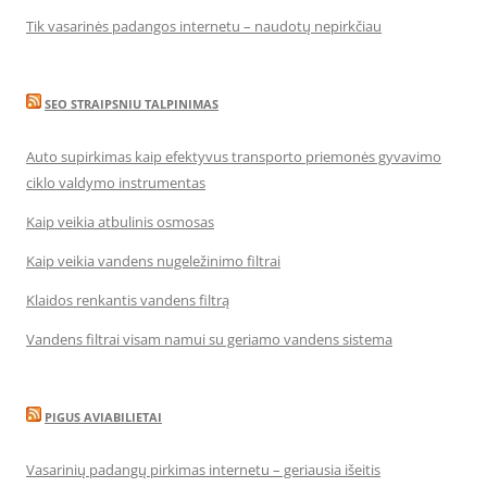
Tik vasarinės padangos internetu – naudotų nepirkčiau
SEO STRAIPSNIU TALPINIMAS
Auto supirkimas kaip efektyvus transporto priemonės gyvavimo
ciklo valdymo instrumentas
Kaip veikia atbulinis osmosas
Kaip veikia vandens nugeležinimo filtrai
Klaidos renkantis vandens filtrą
Vandens filtrai visam namui su geriamo vandens sistema
PIGUS AVIABILIETAI
Vasarinių padangų pirkimas internetu – geriausia išeitis