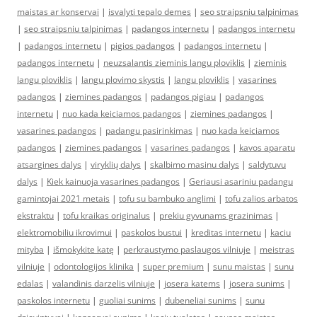
maistas ar konservai
|
isvalyti tepalo demes
|
seo straipsniu talpinimas
|
seo straipsniu talpinimas
|
padangos internetu
|
padangos internetu
|
padangos internetu
|
pigios padangos
|
padangos internetu
|
padangos internetu
|
neuzsalantis zieminis langu ploviklis
|
zieminis
langu ploviklis
|
langu plovimo skystis
|
langu ploviklis
|
vasarines
padangos
|
ziemines padangos
|
padangos pigiau
|
padangos
internetu
|
nuo kada keiciamos padangos
|
ziemines padangos
|
vasarines padangos
|
padangu pasirinkimas
|
nuo kada keiciamos
padangos
|
ziemines padangos
|
vasarines padangos
|
kavos aparatu
atsargines dalys
|
viryklių dalys
|
skalbimo masinu dalys
|
saldytuvu
dalys
|
Kiek kainuoja vasarines padangos
|
Geriausi asariniu padangu
gamintojai 2021 metais
|
tofu su bambuko anglimi
|
tofu zalios arbatos
ekstraktu
|
tofu kraikas originalus
|
prekiu gyvunams grazinimas
|
elektromobiliu ikrovimui
|
paskolos bustui
|
kreditas internetu
|
kaciu
mityba
|
išmokykite katę
|
perkraustymo paslaugos vilniuje
|
meistras
vilniuje
|
odontologijos klinika
|
super premium
|
sunu maistas
|
sunu
edalas
|
valandinis darzelis vilniuje
|
josera katems
|
josera sunims
|
paskolos internetu
|
guoliai sunims
|
dubeneliai sunims
|
sunu