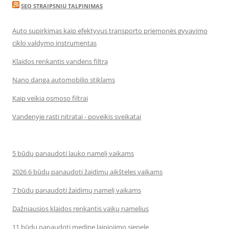
SEO STRAIPSNIU TALPINIMAS
Auto supirkimas kaip efektyvus transporto priemonės gyvavimo
ciklo valdymo instrumentas
Klaidos renkantis vandens filtrą
Nano danga automobilio stiklams
Kaip veikia osmoso filtrai
Vandenyje rasti nitratai - poveikis sveikatai
5 būdų panaudoti lauko namelį vaikams
2026 6 būdų panaudoti žaidimų aikšteles vaikams
7 būdų panaudoti žaidimų namelį vaikams
Dažniausios klaidos renkantis vaikų namelius
11 būdų panaudoti medinę laipiojimo sienelę