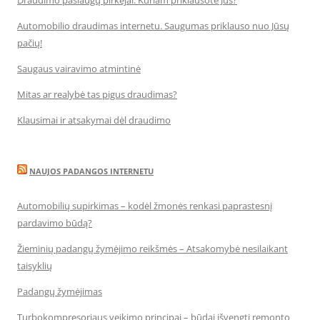
Automobilio draudimas internetu. Saugumas priklauso nuo Jūsų
pačių!
Saugaus vairavimo atmintinė
Mitas ar realybė tas pigus draudimas?
Klausimai ir atsakymai dėl draudimo
NAUJOS PADANGOS INTERNETU
Automobilių supirkimas – kodėl žmonės renkasi paprastesnį
pardavimo būdą?
Žieminių padangų žymėjimo reikšmės – Atsakomybė nesilaikant
taisyklių
Padangų žymėjimas
Turbokompresoriaus veikimo principai – būdai išvengti remonto