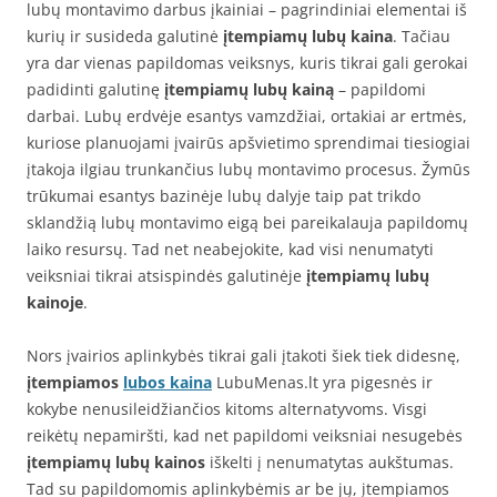
lubų montavimo darbus įkainiai – pagrindiniai elementai iš
kurių ir susideda galutinė
įtempiamų lubų kaina
. Tačiau
yra dar vienas papildomas veiksnys, kuris tikrai gali gerokai
padidinti galutinę
įtempiamų lubų kainą
– papildomi
darbai. Lubų erdvėje esantys vamzdžiai, ortakiai ar ertmės,
kuriose planuojami įvairūs apšvietimo sprendimai tiesiogiai
įtakoja ilgiau trunkančius lubų montavimo procesus. Žymūs
trūkumai esantys bazinėje lubų dalyje taip pat trikdo
sklandžią lubų montavimo eigą bei pareikalauja papildomų
laiko resursų. Tad net neabejokite, kad visi nenumatyti
veiksniai tikrai atsispindės galutinėje
įtempiamų lubų
kainoje
.
Nors įvairios aplinkybės tikrai gali įtakoti šiek tiek didesnę,
įtempiamos
lubos kaina
LubuMenas.lt yra pigesnės ir
kokybe nenusileidžiančios kitoms alternatyvoms. Visgi
reikėtų nepamiršti, kad net papildomi veiksniai nesugebės
įtempiamų lubų kainos
iškelti į nenumatytas aukštumas.
Tad su papildomomis aplinkybėmis ar be jų, įtempiamos