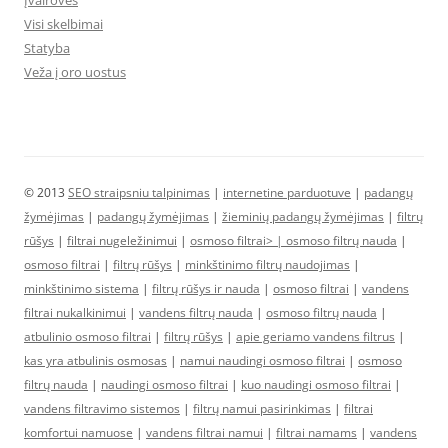
Visi skelbimai
Statyba
Veža į oro uostus
© 2013
SEO straipsniu talpinimas
|
internetine parduotuve
|
padangų
žymėjimas
|
padangų žymėjimas
|
žieminių padangų žymėjimas
|
filtrų
rūšys
|
filtrai nugeležinimui
|
osmoso filtrai> |
osmoso filtrų nauda
|
osmoso filtrai
|
filtrų rūšys
|
minkštinimo filtrų naudojimas
|
minkštinimo sistema
|
filtrų rūšys ir nauda
|
osmoso filtrai
|
vandens
filtrai nukalkinimui
|
vandens filtrų nauda
|
osmoso filtrų nauda
|
atbulinio osmoso filtrai
|
filtrų rūšys
|
apie geriamo vandens filtrus
|
kas yra atbulinis osmosas
|
namui naudingi osmoso filtrai
|
osmoso
filtrų nauda
|
naudingi osmoso filtrai
|
kuo naudingi osmoso filtrai
|
vandens filtravimo sistemos
|
filtrų namui pasirinkimas
|
filtrai
komfortui namuose
|
vandens filtrai namui
|
filtrai namams
|
vandens