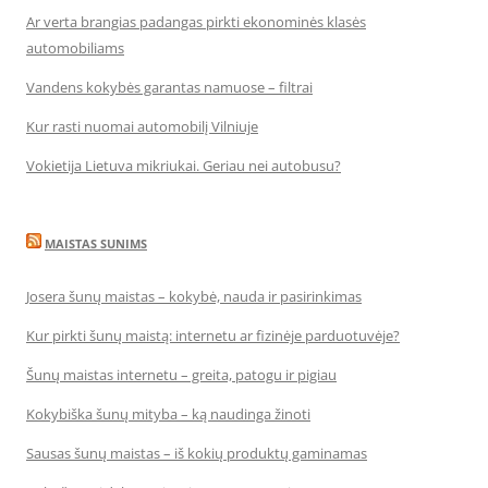
Ar verta brangias padangas pirkti ekonominės klasės
automobiliams
Vandens kokybės garantas namuose – filtrai
Kur rasti nuomai automobilį Vilniuje
Vokietija Lietuva mikriukai. Geriau nei autobusu?
MAISTAS SUNIMS
Josera šunų maistas – kokybė, nauda ir pasirinkimas
Kur pirkti šunų maistą: internetu ar fizinėje parduotuvėje?
Šunų maistas internetu – greita, patogu ir pigiau
Kokybiška šunų mityba – ką naudinga žinoti
Sausas šunų maistas – iš kokių produktų gaminamas