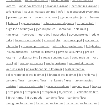
dziovintuvai
|
konservai sunims
|
kaciu tualetas
|
sausas maistas
katems
|
konservai katems
|
silikoninis kraikas
|
bentonitinis kraikas
|
tofu kraikas
|
sausas maistas sunims
|
info
|
kaip sutaupyti gyvunams
|
prekes gyvunams
|
gyvunu prieziura
|
gyvunu augintojams
|
šunims
|
katėms
|
gyvunu prekes
|
tofu kraiko naudojimas
|
ar patiks tofu
|
augalinė alternatyva
|
gyvunu prekes
|
kontaktai
|
apie mus
|
naujienos
|
nuorodos
|
nuorodos
|
nuorodos
|
gyvunu prekes
|
edalo
itaka
|
itaka sunu isvaizdai
|
sunu mityba
|
kaip sutaupyti
|
gyvunams
internetu
|
geriausia parduotuve
|
internetine parduotuve
|
kokybiskas
ir subalansuotas
|
pavadeliai katems
|
pavadeliai sunims
|
prekes
katems
|
prekes sunims
|
sausas sunu maistas
|
sunu maistas
|
kaip
ismokyti
|
ypatingas kraikas
|
akcija prekems
|
geriausi siltnamiai
|
kaip issirinkti
|
polikarbonatiniai šiltnamiai
|
tvirti siltnamiai
|
polikarbonatiniai atsiliepimai
|
šiltnamiai atsiliepimai
|
led reklama
|
vandens filtrai
|
vandens filtrai
|
renkamės filtrus
|
tinkamiausias
maistas
|
maistas internetu
|
geriausias ėdalas
|
augintojams
|
blogas
|
straipsniai
|
straipsniai
|
straipsniai
|
fejerverkai
|
ieskantiems filtru
|
filtrai namui
|
filtru nauda
|
vandens filtrai
|
vandens filtrai
|
biologinės bakterijos
|
kanalizacijos kvapas
|
kanalizacijos bakterijos
|