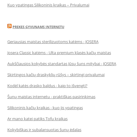
Kuo ypatingas Silikoninis kraikas – Privalumai
PREKES GYVUNAMS INTERNETU
Geriausias maistas sterilizuotoms katėms - JOSERA
Josera Classic katėms - Ulta premium klasės kačių maistas
Aukščiausios kokybės standartas Jūsų šuns mitybai - JOSERA
Skirtingos kačių draskyklių rūšys – skirtingi privalumai
Kodėl katės drasko baldus - kaip to išvengti?
Šunų maistas internetu - praktiškas pasirinkimas
Silikoninis kačių kraikas - kuo jis ypatingas
Ar mano katei patiks Tofu kraikas
Kokybiškas ir subalansuotas šunų ėdalas