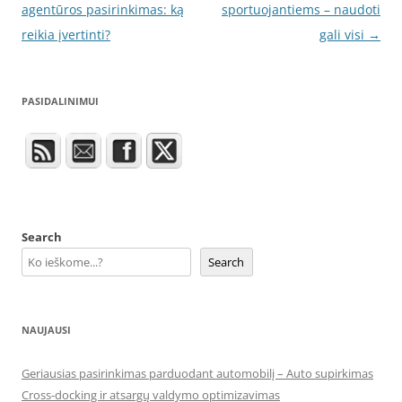
navigation
agentūros pasirinkimas: ką
sportuojantiems – naudoti
reikia įvertinti?
gali visi
→
PASIDALINIMUI
Search
Search
NAUJAUSI
Geriausias pasirinkimas parduodant automobilį – Auto supirkimas
Cross-docking ir atsargų valdymo optimizavimas