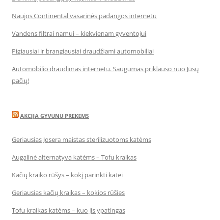
Naujos Continental vasarinės padangos internetu
Vandens filtrai namui – kiekvienam gyventojui
Pigiausiai ir brangiausiai draudžiami automobiliai
Automobilio draudimas internetu. Saugumas priklauso nuo Jūsų
pačių!
AKCIJA GYVUNU PREKEMS
Geriausias Josera maistas sterilizuotoms katėms
Augalinė alternatyva katėms – Tofu kraikas
Kačių kraiko rūšys – kokį parinkti katei
Geriausias kačių kraikas – kokios rūšies
Tofu kraikas katėms – kuo jis ypatingas