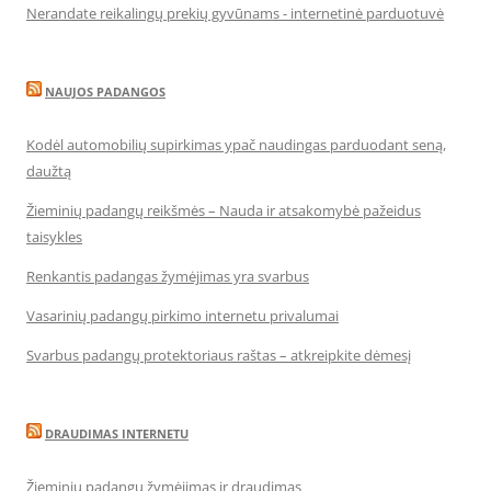
Nerandate reikalingų prekių gyvūnams - internetinė parduotuvė
NAUJOS PADANGOS
Kodėl automobilių supirkimas ypač naudingas parduodant seną,
daužtą
Žieminių padangų reikšmės – Nauda ir atsakomybė pažeidus
taisykles
Renkantis padangas žymėjimas yra svarbus
Vasarinių padangų pirkimo internetu privalumai
Svarbus padangų protektoriaus raštas – atkreipkite dėmesį
DRAUDIMAS INTERNETU
Žieminių padangų žymėjimas ir draudimas