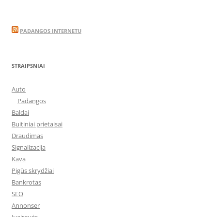
PADANGOS INTERNETU
STRAIPSNIAI
Auto
Padangos
Baldai
Buitiniai prietaisai
Draudimas
Signalizacija
Kava
Pigūs skrydžiai
Bankrotas
SEO
Annonser
Įvairovės