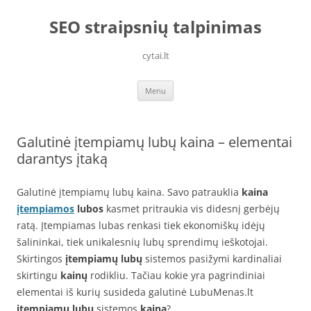
Skip
to
SEO straipsnių talpinimas
content
cytai.lt
Menu
Galutinė įtempiamų lubų kaina – elementai
darantys įtaką
Galutinė įtempiamų lubų kaina. Savo patrauklia
kaina
įtempiamos
lubos
kasmet pritraukia vis didesnį gerbėjų
ratą. Įtempiamas lubas renkasi tiek ekonomiškų idėjų
šalininkai, tiek unikalesnių lubų sprendimų ieškotojai.
Skirtingos
įtempiamų lubų
sistemos pasižymi kardinaliai
skirtingu
kainų
rodikliu. Tačiau kokie yra pagrindiniai
elementai iš kurių susideda galutinė LubuMenas.lt
įtempiamų lubų
sistemos
kaina
?