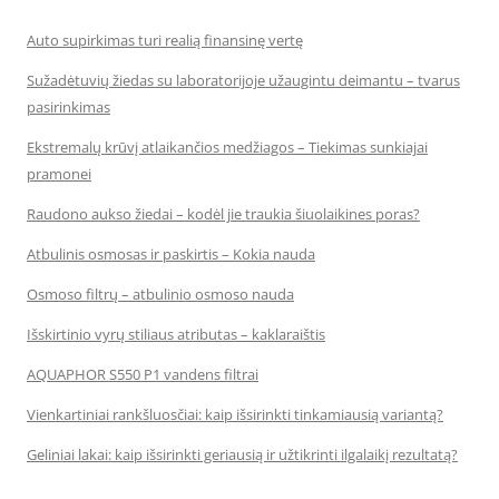
Auto supirkimas turi realią finansinę vertę
Sužadėtuvių žiedas su laboratorijoje užaugintu deimantu – tvarus
pasirinkimas
Ekstremalų krūvį atlaikančios medžiagos – Tiekimas sunkiajai
pramonei
Raudono aukso žiedai – kodėl jie traukia šiuolaikines poras?
Atbulinis osmosas ir paskirtis – Kokia nauda
Osmoso filtrų – atbulinio osmoso nauda
Išskirtinio vyrų stiliaus atributas – kaklaraištis
AQUAPHOR S550 P1 vandens filtrai
Vienkartiniai rankšluosčiai: kaip išsirinkti tinkamiausią variantą?
Geliniai lakai: kaip išsirinkti geriausią ir užtikrinti ilgalaikį rezultatą?