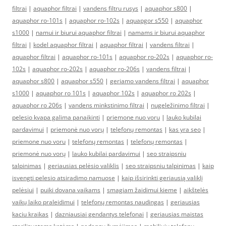
filtrai
|
aquaphor filtrai
|
vandens filtru rusys
|
aquaphor s800
|
aquaphor ro-101s
|
aquaphor ro-102s
|
aquapgor s550
|
aquaphor
s1000
|
namui ir biurui aquaphor filtrai
|
namams ir biurui aquaphor
filtrai
|
kodel aquaphor filtrai
|
aquaphor filtrai
|
vandens filtrai
|
aquaphor filtrai
|
aquaphor ro-101s
|
aquaphor ro-202s
|
aquaphor ro-
102s
|
aquaphor ro-202s
|
aquaphor ro-206s
|
vandens filtrai
|
aquaphor s800
|
aquaphor s550
|
geriamo vandens filtrai
|
aquaphor
s1000
|
aquaphor ro 101s
|
aquaphor 102s
|
aquaphor ro 202s
|
aquaphor ro 206s
|
vandens minkstinimo filtrai
|
nugeležinimo filtrai
|
pelesio kvapa galima panaikinti
|
priemone nuo voru
|
lauko kubilai
pardavimui
|
priemonė nuo vorų
|
telefonų remontas
|
kas yra seo
|
priemone nuo voru
|
telefonų remontas
|
telefonų remontas
|
priemonė nuo vorų
|
lauko kubilai pardavimui
|
seo straipsniu
talpinimas
|
geriausias pelėsio valiklis
|
seo straipsniu talpinimas
|
kaip
isvengti pelesio atsiradimo namuose
|
kaip išsirinkti geriausią valiklį
pelėsiui
|
puiki dovana vaikams
|
smagiam žaidimui kieme
|
aikštelės
vaikų laiko praleidimui
|
telefonų remontas naudingas
|
geriausias
kaciu kraikas
|
dazniausiai gendantys telefonai
|
geriausias maistas