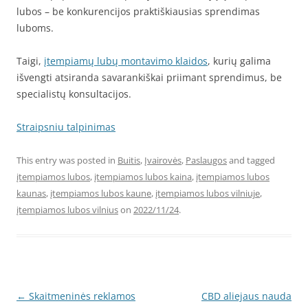
lubos – be konkurencijos praktiškiausias sprendimas
luboms.
Taigi,
įtempiamų lubų montavimo klaidos
, kurių galima
išvengti atsiranda savarankiškai priimant sprendimus, be
specialistų konsultacijos.
Straipsniu talpinimas
This entry was posted in
Buitis
,
Įvairovės
,
Paslaugos
and tagged
įtempiamos lubos
,
įtempiamos lubos kaina
,
įtempiamos lubos
kaunas
,
įtempiamos lubos kaune
,
įtempiamos lubos vilniuje
,
įtempiamos lubos vilnius
on
2022/11/24
.
Post
←
Skaitmeninės reklamos
CBD aliejaus nauda