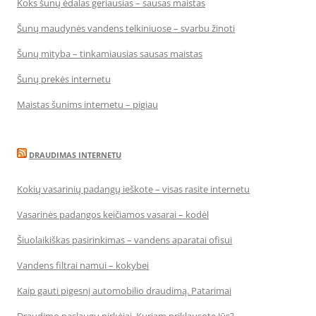
Koks šunų ėdalas geriausias – sausas maistas
Šunų maudynės vandens telkiniuose – svarbu žinoti
Šunų mityba – tinkamiausias sausas maistas
Šunų prekės internetu
Maistas šunims internetu – pigiau
DRAUDIMAS INTERNETU
Kokių vasarinių padangų ieškote – visas rasite internetu
Vasarinės padangos keičiamos vasarai – kodėl
Šiuolaikiškas pasirinkimas – vandens aparatai ofisui
Vandens filtrai namui – kokybei
Kaip gauti pigesnį automobilio draudimą. Patarimai
Draudimo paslaugų pirkėjai. Kuriam priklausote Jūs?