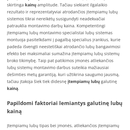
skirtinga
kainų
amplitude. Tačiau siekiant ilgalaikio
rezultato ir reprezentatyviai atrodančios įtempiamų lubų
sistemos tikrai nereikėtų susigundyti neadekvačiai
patrauklia montavimo darbų kaina. Kompetentingi
įtempiamų lubų montavimo specialistai lubų sistemas
montuoja pasitelkdami į pagalbą specialius įrankius, kurie
padeda išvengti neestetiškai atrodančio lubų bangavimosi
efekto bei maksimaliai sumažina įtempiamų lubų sistemų
broko tikimybę. Taip pat patikimos įmonės atliekančios
lubų sistemų montavimo darbus suteikia mažiausiai
dešimties metų garantiją, kuri užtikrina saugumo jausmą,
tačiau įtakoja šiek tiek didesnę
įtempiamų lubų
galutinę
kainą
.
Papildomi faktoriai lemiantys galutinę lubų
kainą
Įtempiamų lubų tipas bei įmonės, atliekančios įtempiamų