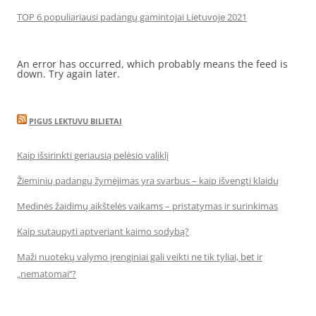
TOP 6 populiariausi padangų gamintojai Lietuvoje 2021
An error has occurred, which probably means the feed is
down. Try again later.
PIGUS LEKTUVU BILIETAI
Kaip išsirinkti geriausią pelėsio valiklį
Žieminių padangų žymėjimas yra svarbus – kaip išvengti klaidų
Medinės žaidimų aikštelės vaikams – pristatymas ir surinkimas
Kaip sutaupyti aptveriant kaimo sodybą?
Maži nuotekų valymo įrenginiai gali veikti ne tik tyliai, bet ir
„nematomai‘‘?