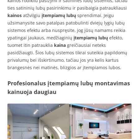
kainos rodikliu pasižymi ir satininės lubų sistemos, tačiau
ties satininių lubų pasirinkimu ir pasibaigia patraukliausi
kainos
atžvilgiu
įtempiamų lubų
sprendimai. Jeigu
užsimanysite savo patalpas patobulinti dviejų lygių lubų
sistemos efektu arba nuspręsite, jog jūsų namams reikia
ypatingai jaukaus, medžiaginių
įtempiamų lubų
efekto,
tuomet itin patrauklia
kaina
greičiausiai neteks
pasidžiaugti. Šios lubų sistemos tikrai suteikia papildomų
privalumų bei išskirtinumo, tačiau jos yra kelis kartus
brangesnės nei matinės, blizgios ar įtempiamos lubos.
Profesionalus įtempiamų lubų montavimas
kainuoja daugiau