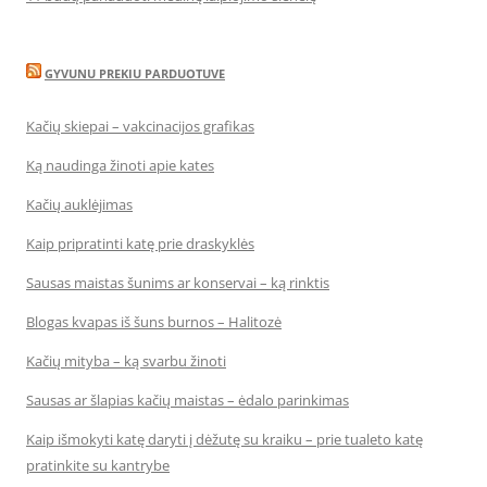
GYVUNU PREKIU PARDUOTUVE
Kačių skiepai – vakcinacijos grafikas
Ką naudinga žinoti apie kates
Kačių auklėjimas
Kaip pripratinti katę prie draskyklės
Sausas maistas šunims ar konservai – ką rinktis
Blogas kvapas iš šuns burnos – Halitozė
Kačių mityba – ką svarbu žinoti
Sausas ar šlapias kačių maistas – ėdalo parinkimas
Kaip išmokyti katę daryti į dėžutę su kraiku – prie tualeto katę
pratinkite su kantrybe