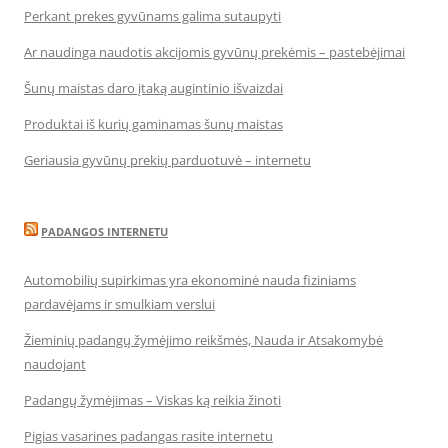
Perkant prekes gyvūnams galima sutaupyti
Ar naudinga naudotis akcijomis gyvūnų prekėmis – pastebėjimai
Šunų maistas daro įtaką augintinio išvaizdai
Produktai iš kurių gaminamas šunų maistas
Geriausia gyvūnų prekių parduotuvė – internetu
PADANGOS INTERNETU
Automobilių supirkimas yra ekonominė nauda fiziniams
pardavėjams ir smulkiam verslui
Žieminių padangų žymėjimo reikšmės, Nauda ir Atsakomybė
naudojant
Padangų žymėjimas – Viskas ką reikia žinoti
Pigias vasarines padangas rasite internetu