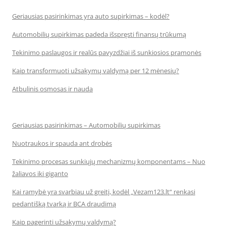
Geriausias pasirinkimas yra auto supirkimas – kodėl?
Automobilių supirkimas padeda išspręsti finansų trūkumą
Tekinimo paslaugos ir realūs pavyzdžiai iš sunkiosios pramonės
Kaip transformuoti užsakymų valdymą per 12 mėnesių?
Atbulinis osmosas ir nauda
Geriausias pasirinkimas – Automobilių supirkimas
Nuotraukos ir spauda ant drobės
Tekinimo procesas sunkiųjų mechanizmų komponentams – Nuo
žaliavos iki giganto
Kai ramybė yra svarbiau už greitį, kodėl „Vezam123.lt“ renkasi
pedantišką tvarką ir BCA draudimą
Kaip pagerinti užsakymų valdymą?