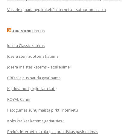
Vasarinių padangų kokybė internetu – sutaupoma laiko
AUGINTINIU PREKES
Josera Classic katėms
Josera sterilizuotoms katėms
Josera maistas katėms – atsiliepimai
CBD aliejaus nauda gyvūnams
Ką dovanoti įsigijusiam katę
ROYAL Canin
Patogumas šunų maistą pirkti internetu
Koks kraikas katėms geriausias?
Prekės internetu su akcija – praktiškas pasirinkimas