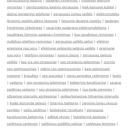
sterilizuotoms katėms
|
padangų žymėjimas
|
mobiliųjų telefonų
remontas
|
sterilizuotoms katėms geriausias
|
kiek kainuoja kubilai
|
dažnai gendantys telefonai
|
geriausias vonios valiklis
|
elektromobiliu
ikrovimo stoteliu pletra lietuvoje
|
lietuvoje daugeja stoteliu
|
padangų
žymėjimas reikalingas
|
vasarinės padangos elektromobiliams
|
naudingas žieminių padangų žymėjimas
|
kuo naudingas remontas
|
mobiliųjų telefonų remontas
|
geriausias valiklis peliui
|
efektyvi
priemone nuo voru
|
efektyviai veikiantis pelėsio valiklis
|
priemonė
nuo vorų
|
telefonų remontas
|
josera classic
|
geriausias pelesio
valiklis
|
kas yra seo straipsniai
|
seo straipsniu talpinimas
|
isorinis
seo optimizavimas
|
vidinis seo optimizavimas
|
kaip optimizuoti
svetaine
|
kriaukles
|
seo apzvalga
|
namu apyvokos reikmenys
|
buitis
|
vaikams
|
seo straipsniu talpinimas
|
bakterijos kanalizacijai
|
saugus
zaidimas vaikams
|
seo straipsniu talpinimas
|
nuo kada ziemines
|
siltnamiai stipruolis atsiliepimai
|
polikarbonatiniai šiltnamiai stipruolis
|
kodel atsiranda pelesis
|
listerijos bakterija
|
zieminio langu skyscio
savybes
|
vaiku zaidimui
|
bioloģiskie risinājumi
|
geriausios
kanalizacijos bakterijos
|
adblue skystis
|
buhalterine apskaita
|
saldytuvu rankenos
|
saldytuvu saldikliu stalciai
|
saldytuvu lentynos
|