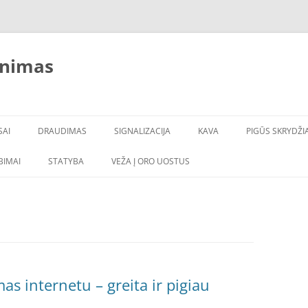
inimas
SAI
DRAUDIMAS
SIGNALIZACIJA
KAVA
PIGŪS SKRYDŽIA
LBIMAI
STATYBA
VEŽA Į ORO UOSTUS
s internetu – greita ir pigiau