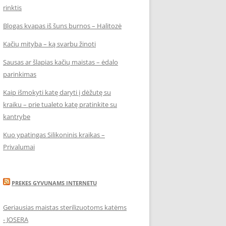
rinktis
Blogas kvapas iš šuns burnos – Halitozė
Kačių mityba – ką svarbu žinoti
Sausas ar šlapias kačių maistas – ėdalo
parinkimas
Kaip išmokyti katę daryti į dėžutę su
kraiku – prie tualeto katę pratinkite su
kantrybe
Kuo ypatingas Silikoninis kraikas –
Privalumai
PREKES GYVUNAMS INTERNETU
Geriausias maistas sterilizuotoms katėms
- JOSERA