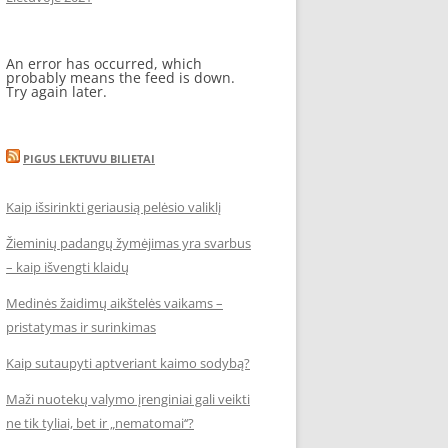
An error has occurred, which
probably means the feed is down.
Try again later.
PIGUS LEKTUVU BILIETAI
Kaip išsirinkti geriausią pelėsio valiklį
Žieminių padangų žymėjimas yra svarbus
– kaip išvengti klaidų
Medinės žaidimų aikštelės vaikams –
pristatymas ir surinkimas
Kaip sutaupyti aptveriant kaimo sodybą?
Maži nuotekų valymo įrenginiai gali veikti
ne tik tyliai, bet ir „nematomai‘‘?