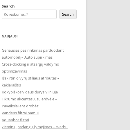
Search
Search
NAUJAUSI
Geriausias pasirinkimas parduodant
automobilį – Auto supirkimas
Cross-docking ir atsargų valdymo
optimizavimas
Išskirtinio vyrų stiliaus atributas –
kaklaraištis
Kokybiškos vidaus durys Vilniuje
Tikrumo akcentas Jūsų erdvėje –
Paveikslai ant drobės:
Vandens filtrai namui
Aquaphor filtrai
Žieminių padangų žymėjimas – svarbu