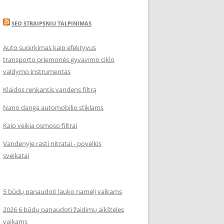
SEO STRAIPSNIU TALPINIMAS
Auto supirkimas kaip efektyvus
transporto priemonės gyvavimo ciklo
valdymo instrumentas
Klaidos renkantis vandens filtrą
Nano danga automobilio stiklams
Kaip veikia osmoso filtrai
Vandenyje rasti nitratai - poveikis
sveikatai
5 būdų panaudoti lauko namelį vaikams
2026 6 būdų panaudoti žaidimų aikšteles
vaikams