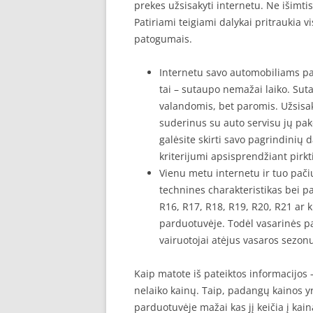
prekes užsisakyti internetu. Ne išimti
Patiriami teigiami dalykai pritraukia v
patogumais.
Internetu savo automobiliams pa
tai – sutaupo nemažai laiko. Sut
valandomis, bet paromis. Užsisak
suderinus su auto servisu jų pak
galėsite skirti savo pagrindinių 
kriterijumi apsisprendžiant pirkt
Vienu metu internetu ir tuo pači
technines charakteristikas bei p
R16, R17, R18, R19, R20, R21 ar 
parduotuvėje. Todėl vasarinės pa
vairuotojai atėjus vasaros sezonu
Kaip matote iš pateiktos informacijos 
nelaiko kainų. Taip, padangų kainos y
parduotuvėje mažai kas jį keičia į kai