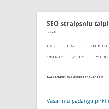
Skip
to
content
SEO straipsnių talp
cytai.lt
AUTO
BALDAI
BUITINIAI PRIETAI
PADANGOS
ANNONSER
ĮVAIROVĖS
VISI SKE
TAG ARCHIVES:
VASARINES PADANGOS R17
Vasarinių padangų pirkima