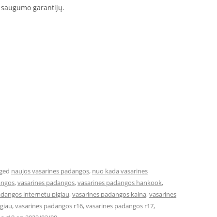
 saugumo garantijų.
gged
naujos vasarines padangos
,
nuo kada vasarines
angos
,
vasarines padangos
,
vasarines padangos hankook
,
adangos internetu pigiau
,
vasarines padangos kaina
,
vasarines
giau
,
vasarines padangos r16
,
vasarines padangos r17
,