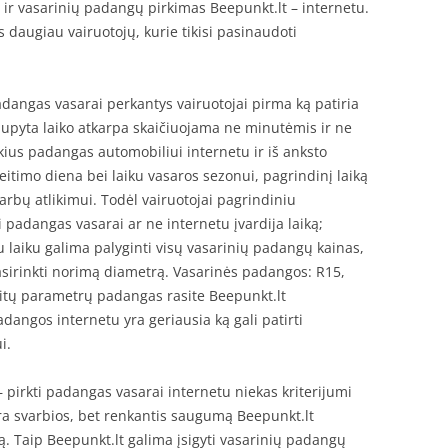
s ir vasarinių padangų pirkimas Beepunkt.lt – internetu.
is daugiau vairuotojų, kurie tikisi pasinaudoti
dangas vasarai perkantys vairuotojai pirma ką patiria
aupyta laiko atkarpa skaičiuojama ne minutėmis ir ne
ius padangas automobiliui internetu ir iš anksto
eitimo diena bei laiku vasaros sezonui, pagrindinį laiką
darbų atlikimui. Todėl vairuotojai pagrindiniu
i padangas vasarai ar ne internetu įvardija laiką;
u laiku galima palyginti visų vasarinių padangų kainas,
asirinkti norimą diametrą. Vasarinės padangos: R15,
kitų parametrų padangas rasite Beepunkt.lt
dangos internetu yra geriausia ką gali patirti
i.
– pirkti padangas vasarai internetu niekas kriterijumi
ra svarbios, bet renkantis saugumą Beepunkt.lt
ną. Taip Beepunkt.lt galima įsigyti vasarinių padangų