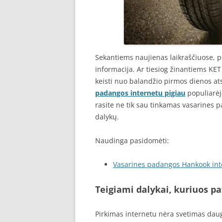
Sekantiems naujienas laikraščiuose, p
informacija. Ar tiesiog žinantiems K
keisti nuo balandžio pirmos dienos at
padangos internetu pigiau
populiarėj
rasite ne tik sau tinkamas vasarines 
dalykų.
Naudinga pasidomėti:
Vasarines padangos Hankook int
Teigiami dalykai, kuriuos p
Pirkimas internetu nėra svetimas dauge