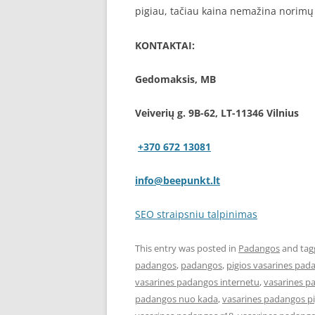
pigiau, tačiau kaina nemažina norimų
KONTAKTAI:
Gedomaksis, MB
Veiverių g. 9B-62, LT-11346 Vilnius
+370 672 13081
info@beepunkt.lt
SEO straipsniu talpinimas
This entry was posted in
Padangos
and ta
padangos
,
padangos
,
pigios vasarines pad
vasarines padangos internetu
,
vasarines p
padangos nuo kada
,
vasarines padangos pi