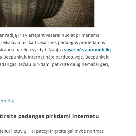
er radiją ir TV artėjant vasarai nuolat primenama
ET reikalavimus, kad vasarinės padangos pradedamos
siranda pareiga vykdyti. Naujos
vasarinės automobilių
a Beepunkt.lt internetinėje parduotuvėje. Beepunkt.lt
padangas, tačiau pirkdami patirsite daug nemažai gerų
ernetu
;
atirsite padangas pirkdami internetu
liui lietuvių. Tai patogi ir greita galimybė norimas