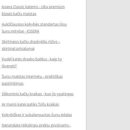
Josera Classic katėms - Ulta premium
klasės kačių maistas
Aukščiausios kokybės standartas Jūsų
šuns mitybai - JOSERA
Skirtingos kačių draskyklių rūšys –
skirtingi privalumai
Kodėl katės drasko baldus - kaip to
išvengti?
Šunų maistas internetu - praktiškas
pasirinkimas
Silikoninis kačių kraikas - kuo jis ypatingas
Ar mano katei patiks Tofu kraikas
Kokybiškas ir subalansuotas šunų ėdalas
Nerandate reikalingų prekių gyvūnams -