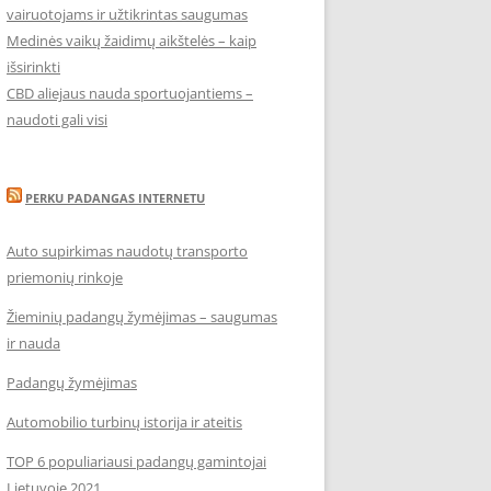
vairuotojams ir užtikrintas saugumas
Medinės vaikų žaidimų aikštelės – kaip
išsirinkti
CBD aliejaus nauda sportuojantiems –
naudoti gali visi
PERKU PADANGAS INTERNETU
Auto supirkimas naudotų transporto
priemonių rinkoje
Žieminių padangų žymėjimas – saugumas
ir nauda
Padangų žymėjimas
Automobilio turbinų istorija ir ateitis
TOP 6 populiariausi padangų gamintojai
Lietuvoje 2021