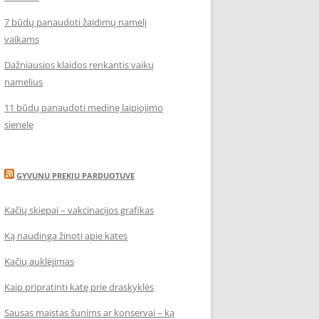
7 būdų panaudoti žaidimų namelį
vaikams
Dažniausios klaidos renkantis vaikų
namelius
11 būdų panaudoti medinę laipiojimo
sienelę
GYVUNU PREKIU PARDUOTUVE
Kačių skiepai – vakcinacijos grafikas
Ką naudinga žinoti apie kates
Kačių auklėjimas
Kaip pripratinti katę prie draskyklės
Sausas maistas šunims ar konservai – ką