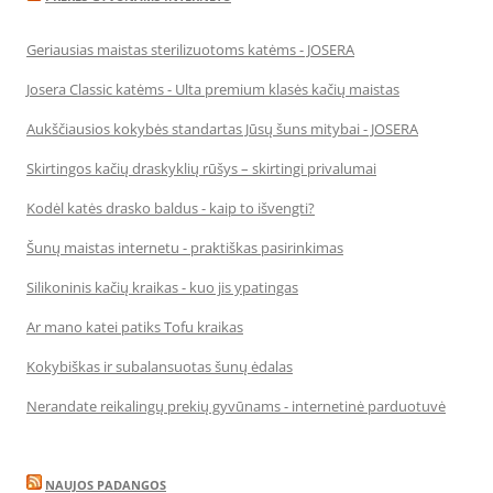
Geriausias maistas sterilizuotoms katėms - JOSERA
Josera Classic katėms - Ulta premium klasės kačių maistas
Aukščiausios kokybės standartas Jūsų šuns mitybai - JOSERA
Skirtingos kačių draskyklių rūšys – skirtingi privalumai
Kodėl katės drasko baldus - kaip to išvengti?
Šunų maistas internetu - praktiškas pasirinkimas
Silikoninis kačių kraikas - kuo jis ypatingas
Ar mano katei patiks Tofu kraikas
Kokybiškas ir subalansuotas šunų ėdalas
Nerandate reikalingų prekių gyvūnams - internetinė parduotuvė
NAUJOS PADANGOS