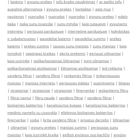
|
katėms
|
gyvunu prekes
|
tofu kraiko naudojimas
|
ar patiks tofu
|
augalinė alternatyva
|
gyvunu prekes
|
kontaktai
|
apie mus
|
naujienos
|
nuorodos
|
nuorodos
|
nuorodos
|
gyvunu prekes
|
edalo
itaka
|
itaka sunu isvaizdai
|
sunu mityba
|
kaip sutaupyti
|
gyvunams
internetu
|
geriausia parduotuve
|
internetine parduotuve
|
kokybiskas
ir subalansuotas
|
pavadeliai katems
|
pavadeliai sunims
|
prekes
katems
|
prekes sunims
|
sausas sunu maistas
|
sunu maistas
|
kaip
ismokyti
|
ypatingas kraikas
|
akcija prekems
|
geriausi siltnamiai
|
kaip issirinkti
|
polikarbonatiniai šiltnamiai
|
tvirti siltnamiai
|
polikarbonatiniai atsiliepimai
|
šiltnamiai atsiliepimai
|
led reklama
|
vandens filtrai
|
vandens filtrai
|
renkamės filtrus
|
tinkamiausias
maistas
|
maistas internetu
|
geriausias ėdalas
|
augintojams
|
blogas
|
straipsniai
|
straipsniai
|
straipsniai
|
fejerverkai
|
ieskantiems filtru
|
filtrai namui
|
filtru nauda
|
vandens filtrai
|
vandens filtrai
|
biologinės bakterijos
|
kanalizacijos kvapas
|
kanalizacijos bakterijos
|
medinis namelis su ciuozykla
|
efektyvio biologinės bakterijos
|
fejerverkai
|
sodui
|
brita vandens filtrai
|
privatus darzelis
|
šiltnamiai
|
siltnamiai
|
gyvunu prekes
|
maistas sunims
|
geriausias sunu
maistas
|
kaip issirinkti kraika
|
gelbsti gyvūnus nuo karščio
|
gyvūnų