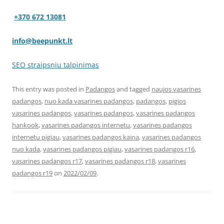
+370 672 13081
info@beepunkt.lt
SEO straipsniu talpinimas
This entry was posted in
Padangos
and tagged
naujos vasarines
padangos
,
nuo kada vasarines padangos
,
padangos
,
pigios
vasarines padangos
,
vasarines padangos
,
vasarines padangos
hankook
,
vasarines padangos internetu
,
vasarines padangos
internetu pigiau
,
vasarines padangos kaina
,
vasarines padangos
nuo kada
,
vasarines padangos pigiau
,
vasarines padangos r16
,
vasarines padangos r17
,
vasarines padangos r18
,
vasarines
padangos r19
on
2022/02/09
.