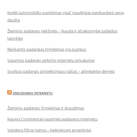
Kodėl automobilių supirkimas ypač naudingas parduodant seną,
daužtą
Žieminių padangų reikšmės – Nauda ir atsakomybė pažeidus
taisykles
Renkantis padangas žymėjimas yra svarbus
Vasarinių padangų pirkimo internetu privalumai
Svarbus padangų protektoriaus raštas – atkreipkite dėmesį
DRAUDIMAS INTERNETU
Žieminių padangų žymėjimas ir draudimas
Naujos Continental vasarinės padangos internetu
Vandens filtrai namui – kiekvienam gyventojui