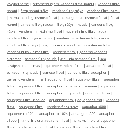
kokybei name
|
rekomenduojami vandens filtrai namui
|
vandens filtrai
namui
|
filtrų namui rūšys
|
vandens filtrų rūšys
|
vandens filtrai namui
|
namui naudingi osmoso filtrai
|
namui geriausi osmoso filtrai
|
filtrai
namui
|
vandens filtrų nauda
|
filtrų rūšys ir nauda
|
vandens filtrų
rūšys
|
vandens minkštinimo filtrai
|
nugeležinimo filtrų nauda
|
vandens filtrai nugeležinimui
|
vandens minkštinimo filtrų nauda
|
vandens filtrų rūšys
|
nugeležinimo ir vandens monkštinimo filtrai
|
vandens nukalkinimo filtrai
|
vandens filtrai
|
geriamo vandens
sistemos
|
osmoso filtrų nauda
|
atbulinio osmoso filtrai
|
seo
straipsniu talpinimas
|
aquaphor vandens filtrai
|
aquaphor filtrai
|
osmoso filtrų nauda
|
osmoso filtrai
|
vandens filtrai aquaphor
|
geriamo vandens filtrai
|
aquaphor filtrai
|
aquaphor filtrai
|
aquaphor
filtrai
|
aquaphor filtrai
|
aquaphor namams ir pramonei
|
aquaphor
filtrai
|
aquaphor filtrai
|
aquaphor filtrų nauda
|
aquaphor filtrai
|
aquapgor filtrai ir nauda
|
aquaphor filtrai
|
aquaphor filtrai
|
vandens
filtrai
|
aquaphor filtrai
|
vandens filtru rusys
|
aquaphor s800
|
aquaphor ro-101s
|
aquaphor ro-102s
|
aquapgor s550
|
aquaphor
s1000
|
namui ir biurui aquaphor filtrai
|
namams ir biurui aquaphor
filtrai
|
kodel aquaphor filtrai
|
aquaphor filtrai
|
vandens filtrai
|