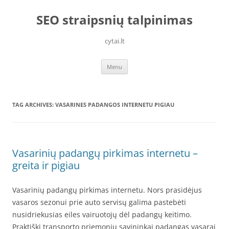
Skip
to
SEO straipsnių talpinimas
content
cytai.lt
Menu
TAG ARCHIVES:
VASARINES PADANGOS INTERNETU PIGIAU
Vasarinių padangų pirkimas internetu –
greita ir pigiau
Vasarinių padangų pirkimas internetu. Nors prasidėjus
vasaros sezonui prie auto servisų galima pastebėti
nusidriekusias eiles vairuotojų dėl padangų keitimo.
Praktiški transporto priemonių savininkai padangas vasarai