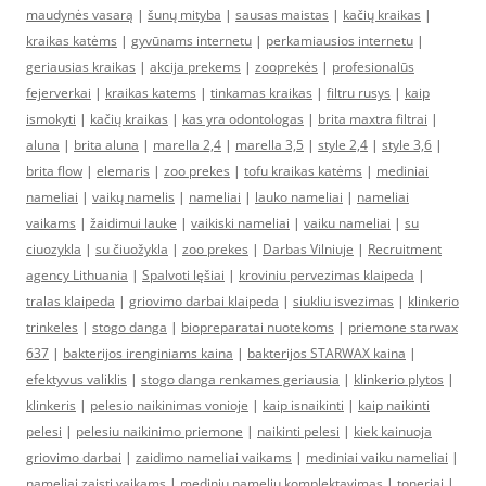
maudynės vasarą
|
šunų mityba
|
sausas maistas
|
kačių kraikas
|
kraikas katėms
|
gyvūnams internetu
|
perkamiausios internetu
|
geriausias kraikas
|
akcija prekems
|
zooprekės
|
profesionalūs
fejerverkai
|
kraikas katems
|
tinkamas kraikas
|
filtru rusys
|
kaip
ismokyti
|
kačių kraikas
|
kas yra odontologas
|
brita maxtra filtrai
|
aluna
|
brita aluna
|
marella 2,4
|
marella 3,5
|
style 2,4
|
style 3,6
|
brita flow
|
elemaris
|
zoo prekes
|
tofu kraikas katėms
|
mediniai
nameliai
|
vaikų namelis
|
nameliai
|
lauko nameliai
|
nameliai
vaikams
|
žaidimui lauke
|
vaikiski nameliai
|
vaiku nameliai
|
su
ciuozykla
|
su čiuožykla
|
zoo prekes
|
Darbas Vilniuje
|
Recruitment
agency Lithuania
|
Spalvoti lęšiai
|
kroviniu pervezimas klaipeda
|
tralas klaipeda
|
griovimo darbai klaipeda
|
siukliu isvezimas
|
klinkerio
trinkeles
|
stogo danga
|
biopreparatai nuotekoms
|
priemone starwax
637
|
bakterijos irenginiams kaina
|
bakterijos STARWAX kaina
|
efektyvus valiklis
|
stogo danga renkames geriausia
|
klinkerio plytos
|
klinkeris
|
pelesio naikinimas vonioje
|
kaip isnaikinti
|
kaip naikinti
pelesi
|
pelesiu naikinimo priemone
|
naikinti pelesi
|
kiek kainuoja
griovimo darbai
|
zaidimo nameliai vaikams
|
mediniai vaiku nameliai
|
nameliai zaisti vaikams
|
mediniu nameliu komplektavimas
|
toneriai
|