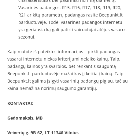
charakteristikas bei pasirinkti norimą diametrą.
Vasarinės padangos: R15, R16, R17, R18, R19, R20,
R21 ar kitų parametrų padangas rasite Beepunkt.lt
parduotuvėje. Todėl vasarinės padangos internetu
yra geriausia ką gali patirti vairuotojai atėjus vasaros
sezonui.
Kaip matote iš pateiktos informacijos – pirkti padangas
vasarai internetu niekas kriterijumi nelaiko kainų. Taip,
padangų kainos yra svarbios, bet renkantis saugumą
Beepunkt.lt parduotuvėje mažai kas jį keičia į kainą. Taip
Beepunkt.lt galima įsigyti vasarinių padangų pigiau, tačiau
kaina nemažina norimų saugumo garantijų.
KONTAKTAI:
Gedomaksis, MB
Veiverių g. 9B-62, LT-11346 Vilnius