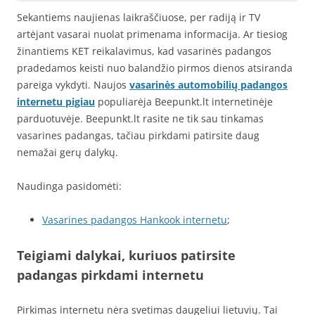
Sekantiems naujienas laikraščiuose, per radiją ir TV
artėjant vasarai nuolat primenama informacija. Ar tiesiog
žinantiems KET reikalavimus, kad vasarinės padangos
pradedamos keisti nuo balandžio pirmos dienos atsiranda
pareiga vykdyti. Naujos
vasarinės automobilių padangos
internetu pigiau
populiarėja Beepunkt.lt internetinėje
parduotuvėje. Beepunkt.lt rasite ne tik sau tinkamas
vasarines padangas, tačiau pirkdami patirsite daug
nemažai gerų dalykų.
Naudinga pasidomėti:
Vasarines padangos Hankook internetu
;
Teigiami dalykai, kuriuos patirsite
padangas pirkdami internetu
Pirkimas internetu nėra svetimas daugeliui lietuvių. Tai