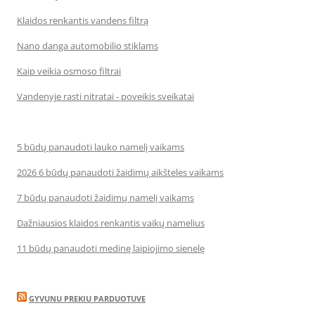
Klaidos renkantis vandens filtrą
Nano danga automobilio stiklams
Kaip veikia osmoso filtrai
Vandenyje rasti nitratai - poveikis sveikatai
5 būdų panaudoti lauko namelį vaikams
2026 6 būdų panaudoti žaidimų aikšteles vaikams
7 būdų panaudoti žaidimų namelį vaikams
Dažniausios klaidos renkantis vaikų namelius
11 būdų panaudoti medinę laipiojimo sienelę
GYVUNU PREKIU PARDUOTUVE