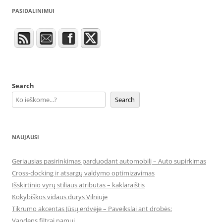
PASIDALINIMUI
Search
Search
NAUJAUSI
Geriausias pasirinkimas parduodant automobilį – Auto supirkimas
Cross-docking ir atsargų valdymo optimizavimas
Išskirtinio vyrų stiliaus atributas – kaklaraištis
Kokybiškos vidaus durys Vilniuje
Tikrumo akcentas Jūsų erdvėje – Paveikslai ant drobės:
Vandens filtrai namui