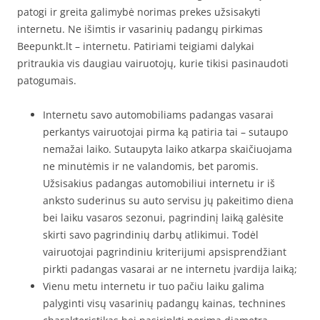
patogi ir greita galimybė norimas prekes užsisakyti
internetu. Ne išimtis ir vasarinių padangų pirkimas
Beepunkt.lt – internetu. Patiriami teigiami dalykai
pritraukia vis daugiau vairuotojų, kurie tikisi pasinaudoti
patogumais.
Internetu savo automobiliams padangas vasarai
perkantys vairuotojai pirma ką patiria tai – sutaupo
nemažai laiko. Sutaupyta laiko atkarpa skaičiuojama
ne minutėmis ir ne valandomis, bet paromis.
Užsisakius padangas automobiliui internetu ir iš
anksto suderinus su auto servisu jų pakeitimo diena
bei laiku vasaros sezonui, pagrindinį laiką galėsite
skirti savo pagrindinių darbų atlikimui. Todėl
vairuotojai pagrindiniu kriterijumi apsisprendžiant
pirkti padangas vasarai ar ne internetu įvardija laiką;
Vienu metu internetu ir tuo pačiu laiku galima
palyginti visų vasarinių padangų kainas, technines