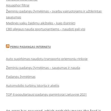
Aquaphor filtrai
Žieminių padangų žymėjimas – svarbu vairuotojams ir užtikrintas
saugumas
Medinės vaikų žaidimų aikštelės – kaip išsirinkti
CBD aliejaus nauda sportuojantiems – naudoti gali visi
PERKU PADANGAS INTERNETU
Auto supirkimas naudotų transporto priemonių rinkoje
Žieminių padangų žymėjimas – saugumas ir nauda
Padangų žymėjimas
Automobilio turbinų istorija ir ateitis
TOP 6 populiariausi padangų gamintojai Lietuvoje 2021
An error has occurred, which probably means the feed is