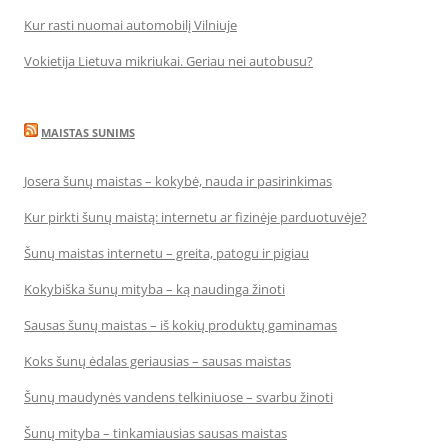
Kur rasti nuomai automobilį Vilniuje
Vokietija Lietuva mikriukai. Geriau nei autobusu?
MAISTAS SUNIMS
Josera šunų maistas – kokybė, nauda ir pasirinkimas
Kur pirkti šunų maistą: internetu ar fizinėje parduotuvėje?
Šunų maistas internetu – greita, patogu ir pigiau
Kokybiška šunų mityba – ką naudinga žinoti
Sausas šunų maistas – iš kokių produktų gaminamas
Koks šunų ėdalas geriausias – sausas maistas
Šunų maudynės vandens telkiniuose – svarbu žinoti
Šunų mityba – tinkamiausias sausas maistas