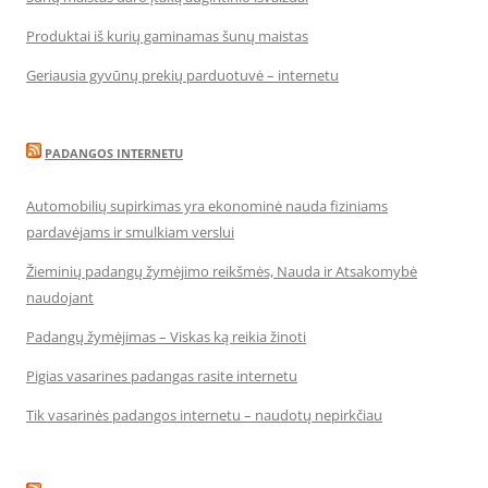
Produktai iš kurių gaminamas šunų maistas
Geriausia gyvūnų prekių parduotuvė – internetu
PADANGOS INTERNETU
Automobilių supirkimas yra ekonominė nauda fiziniams
pardavėjams ir smulkiam verslui
Žieminių padangų žymėjimo reikšmės, Nauda ir Atsakomybė
naudojant
Padangų žymėjimas – Viskas ką reikia žinoti
Pigias vasarines padangas rasite internetu
Tik vasarinės padangos internetu – naudotų nepirkčiau