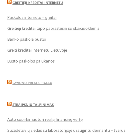
GREITIEJI KREDITAI INTERNETU
Paskolos internetu – greitai
Greitieji kreditai tapo paprastesni su skaičiuoklėmis
Banko paskola būstui
Greiti kreditai internetu Lietuvoje
Būsto paskolos palūkanos
GYVUNU PREKES PIGIAU
STRAIPSNIU TALPINIMAS
Auto supirkimas turi realią finansinę vertę
Sužadėtuvių žiedas su laboratorijoje užaugintu deimantu – tvarus