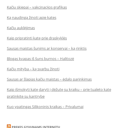
Kačių skiepai – vakcinacijos grafikas
Ką naudinga žinoti apie kates
Kačių auklėjimas
Kaip pripratinti katę prie draskyklės
Sausas maistas šunims ar konservai – ką rinktis
Blogas kvapas iš šuns burnos – Halitozė
Kačių mityba – ką svarbu žinoti
Sausas ar šlapias kačių maistas – ėdalo parinkimas
Kaip išmokyti katę daryti į dėžutę su kraiku – prie tualeto katę
pratinkite su kantrybe
Kuo ypatingas Silikoninis kraikas – Privalumai
PREKES GYVUNAMS INTERNETU