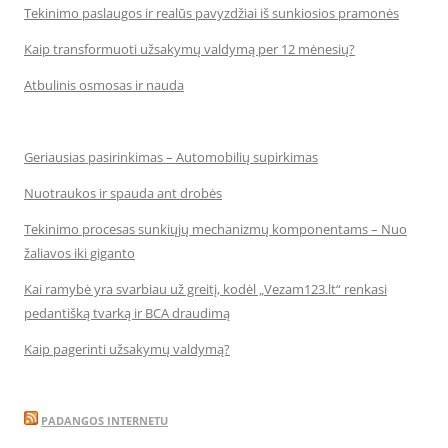
Tekinimo paslaugos ir realūs pavyzdžiai iš sunkiosios pramonės
Kaip transformuoti užsakymų valdymą per 12 mėnesių?
Atbulinis osmosas ir nauda
Geriausias pasirinkimas – Automobilių supirkimas
Nuotraukos ir spauda ant drobės
Tekinimo procesas sunkiųjų mechanizmų komponentams – Nuo
žaliavos iki giganto
Kai ramybė yra svarbiau už greitį, kodėl „Vezam123.lt“ renkasi
pedantišką tvarką ir BCA draudimą
Kaip pagerinti užsakymų valdymą?
PADANGOS INTERNETU