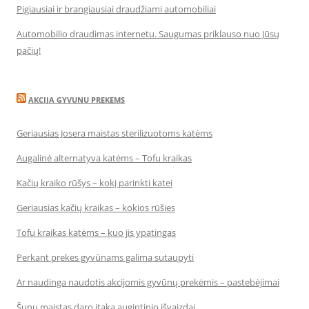
Pigiausiai ir brangiausiai draudžiami automobiliai
Automobilio draudimas internetu. Saugumas priklauso nuo Jūsų
pačių!
AKCIJA GYVUNU PREKEMS
Geriausias Josera maistas sterilizuotoms katėms
Augalinė alternatyva katėms – Tofu kraikas
Kačių kraiko rūšys – kokį parinkti katei
Geriausias kačių kraikas – kokios rūšies
Tofu kraikas katėms – kuo jis ypatingas
Perkant prekes gyvūnams galima sutaupyti
Ar naudinga naudotis akcijomis gyvūnų prekėmis – pastebėjimai
Šunų maistas daro įtaką augintinio išvaizdai