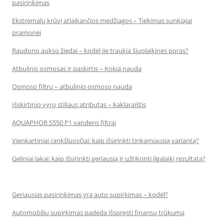
pasirinkimas
Ekstremalų krūvį atlaikančios medžiagos – Tiekimas sunkiajai
pramonei
Raudono aukso žiedai – kodėl jie traukia šiuolaikines poras?
Atbulinis osmosas ir paskirtis – Kokia nauda
Osmoso filtrų – atbulinio osmoso nauda
Išskirtinio vyrų stiliaus atributas – kaklaraištis
AQUAPHOR S550 P1 vandens filtrai
Vienkartiniai rankšluosčiai: kaip išsirinkti tinkamiausią variantą?
Geliniai lakai: kaip išsirinkti geriausią ir užtikrinti ilgalaikį rezultatą?
Geriausias pasirinkimas yra auto supirkimas – kodėl?
Automobilių supirkimas padeda išspręsti finansų trūkumą