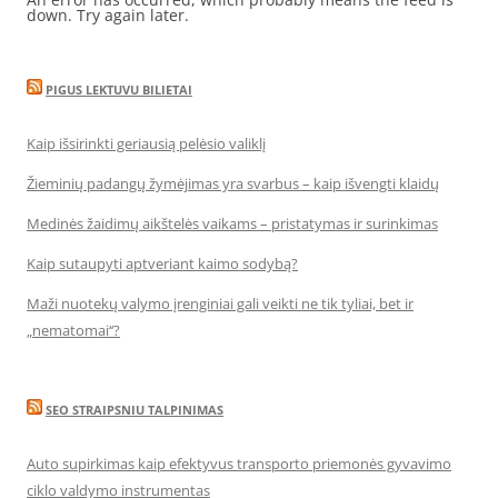
down. Try again later.
PIGUS LEKTUVU BILIETAI
Kaip išsirinkti geriausią pelėsio valiklį
Žieminių padangų žymėjimas yra svarbus – kaip išvengti klaidų
Medinės žaidimų aikštelės vaikams – pristatymas ir surinkimas
Kaip sutaupyti aptveriant kaimo sodybą?
Maži nuotekų valymo įrenginiai gali veikti ne tik tyliai, bet ir
„nematomai‘‘?
SEO STRAIPSNIU TALPINIMAS
Auto supirkimas kaip efektyvus transporto priemonės gyvavimo
ciklo valdymo instrumentas