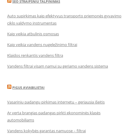
SEO STRAIPSNIU TALPINIMAS
Auto supirkimas kaip efektyvus transporto priemonės gyvavimo
ciklo valdymo instrumentas
Kaip veikia atbulinis osmosas
Kaip veikia vandens nugeležinimo filtrai
Klaidos renkantis vandens filtrą
Vandens filtrai visam namui su geriamo vandens sistema
PIGUS AVIABILIETAI
Vasarinių padangų pirkimas internetu – geriausia išeitis
Ar verta brangias padangas pirkti ekonominės klasės
automobiliams
Vandens kokybės garantas namuose – filtrai