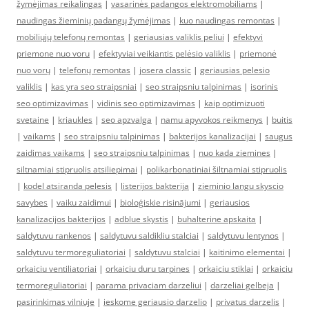
žymėjimas reikalingas
|
vasarinės padangos elektromobiliams
|
naudingas žieminių padangų žymėjimas
|
kuo naudingas remontas
|
mobiliųjų telefonų remontas
|
geriausias valiklis peliui
|
efektyvi
priemone nuo voru
|
efektyviai veikiantis pelėsio valiklis
|
priemonė
nuo vorų
|
telefonų remontas
|
josera classic
|
geriausias pelesio
valiklis
|
kas yra seo straipsniai
|
seo straipsniu talpinimas
|
isorinis
seo optimizavimas
|
vidinis seo optimizavimas
|
kaip optimizuoti
svetaine
|
kriaukles
|
seo apzvalga
|
namu apyvokos reikmenys
|
buitis
|
vaikams
|
seo straipsniu talpinimas
|
bakterijos kanalizacijai
|
saugus
zaidimas vaikams
|
seo straipsniu talpinimas
|
nuo kada ziemines
|
siltnamiai stipruolis atsiliepimai
|
polikarbonatiniai šiltnamiai stipruolis
|
kodel atsiranda pelesis
|
listerijos bakterija
|
zieminio langu skyscio
savybes
|
vaiku zaidimui
|
bioloģiskie risinājumi
|
geriausios
kanalizacijos bakterijos
|
adblue skystis
|
buhalterine apskaita
|
saldytuvu rankenos
|
saldytuvu saldikliu stalciai
|
saldytuvu lentynos
|
saldytuvu termoreguliatoriai
|
saldytuvu stalciai
|
kaitinimo elementai
|
orkaiciu ventiliatoriai
|
orkaiciu duru tarpines
|
orkaiciu stiklai
|
orkaiciu
termoreguliatoriai
|
parama privaciam darzeliui
|
darzeliai gelbeja
|
pasirinkimas vilniuje
|
ieskome geriausio darzelio
|
privatus darzelis
|