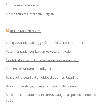
Šunų prekės internetu
Maistas šunims internetu – pigiau
DRAUDIMAS INTERNETU
Kokių vasarinių padangų ieškote – visas rasite internetu
Vasarinės padangos keičiamos vasarai – kodėl
Šiuolaikiškas pasirinkimas – vandens aparatai ofisui
Vandens filtrai namui – kokybei
Kaip gauti pigesnį automobilio draudimą. Patarimai
Draudimo paslaugų pirkėjai. Kuriam priklausote Jūs?
Automobilio draudimas internetu. Saugumas priklauso nuo Jūsų
pačių!