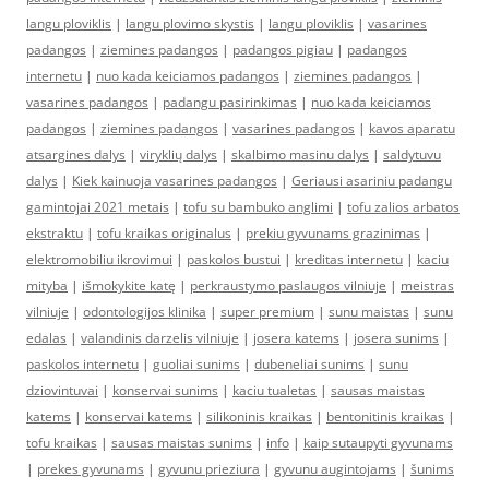
langu ploviklis
|
langu plovimo skystis
|
langu ploviklis
|
vasarines
padangos
|
ziemines padangos
|
padangos pigiau
|
padangos
internetu
|
nuo kada keiciamos padangos
|
ziemines padangos
|
vasarines padangos
|
padangu pasirinkimas
|
nuo kada keiciamos
padangos
|
ziemines padangos
|
vasarines padangos
|
kavos aparatu
atsargines dalys
|
viryklių dalys
|
skalbimo masinu dalys
|
saldytuvu
dalys
|
Kiek kainuoja vasarines padangos
|
Geriausi asariniu padangu
gamintojai 2021 metais
|
tofu su bambuko anglimi
|
tofu zalios arbatos
ekstraktu
|
tofu kraikas originalus
|
prekiu gyvunams grazinimas
|
elektromobiliu ikrovimui
|
paskolos bustui
|
kreditas internetu
|
kaciu
mityba
|
išmokykite katę
|
perkraustymo paslaugos vilniuje
|
meistras
vilniuje
|
odontologijos klinika
|
super premium
|
sunu maistas
|
sunu
edalas
|
valandinis darzelis vilniuje
|
josera katems
|
josera sunims
|
paskolos internetu
|
guoliai sunims
|
dubeneliai sunims
|
sunu
dziovintuvai
|
konservai sunims
|
kaciu tualetas
|
sausas maistas
katems
|
konservai katems
|
silikoninis kraikas
|
bentonitinis kraikas
|
tofu kraikas
|
sausas maistas sunims
|
info
|
kaip sutaupyti gyvunams
|
prekes gyvunams
|
gyvunu prieziura
|
gyvunu augintojams
|
šunims