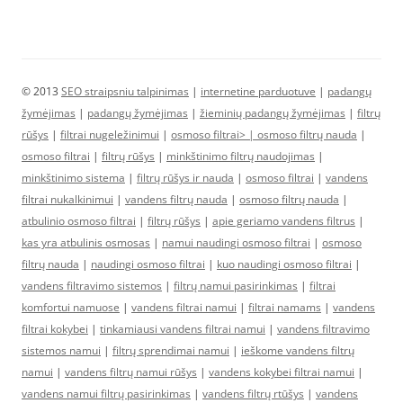
© 2013
SEO straipsniu talpinimas
|
internetine parduotuve
|
padangų
žymėjimas
|
padangų žymėjimas
|
žieminių padangų žymėjimas
|
filtrų
rūšys
|
filtrai nugeležinimui
|
osmoso filtrai> |
osmoso filtrų nauda
|
osmoso filtrai
|
filtrų rūšys
|
minkštinimo filtrų naudojimas
|
minkštinimo sistema
|
filtrų rūšys ir nauda
|
osmoso filtrai
|
vandens
filtrai nukalkinimui
|
vandens filtrų nauda
|
osmoso filtrų nauda
|
atbulinio osmoso filtrai
|
filtrų rūšys
|
apie geriamo vandens filtrus
|
kas yra atbulinis osmosas
|
namui naudingi osmoso filtrai
|
osmoso
filtrų nauda
|
naudingi osmoso filtrai
|
kuo naudingi osmoso filtrai
|
vandens filtravimo sistemos
|
filtrų namui pasirinkimas
|
filtrai
komfortui namuose
|
vandens filtrai namui
|
filtrai namams
|
vandens
filtrai kokybei
|
tinkamiausi vandens filtrai namui
|
vandens filtravimo
sistemos namui
|
filtrų sprendimai namui
|
ieškome vandens filtrų
namui
|
vandens filtrų namui rūšys
|
vandens kokybei filtrai namui
|
vandens namui filtrų pasirinkimas
|
vandens filtrų rtūšys
|
vandens