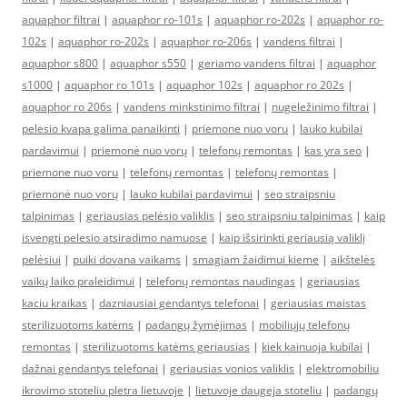
aquaphor filtrai
|
aquaphor ro-101s
|
aquaphor ro-202s
|
aquaphor ro-
102s
|
aquaphor ro-202s
|
aquaphor ro-206s
|
vandens filtrai
|
aquaphor s800
|
aquaphor s550
|
geriamo vandens filtrai
|
aquaphor
s1000
|
aquaphor ro 101s
|
aquaphor 102s
|
aquaphor ro 202s
|
aquaphor ro 206s
|
vandens minkstinimo filtrai
|
nugeležinimo filtrai
|
pelesio kvapa galima panaikinti
|
priemone nuo voru
|
lauko kubilai
pardavimui
|
priemonė nuo vorų
|
telefonų remontas
|
kas yra seo
|
priemone nuo voru
|
telefonų remontas
|
telefonų remontas
|
priemonė nuo vorų
|
lauko kubilai pardavimui
|
seo straipsniu
talpinimas
|
geriausias pelėsio valiklis
|
seo straipsniu talpinimas
|
kaip
isvengti pelesio atsiradimo namuose
|
kaip išsirinkti geriausią valiklį
pelėsiui
|
puiki dovana vaikams
|
smagiam žaidimui kieme
|
aikštelės
vaikų laiko praleidimui
|
telefonų remontas naudingas
|
geriausias
kaciu kraikas
|
dazniausiai gendantys telefonai
|
geriausias maistas
sterilizuotoms katėms
|
padangų žymėjimas
|
mobiliųjų telefonų
remontas
|
sterilizuotoms katėms geriausias
|
kiek kainuoja kubilai
|
dažnai gendantys telefonai
|
geriausias vonios valiklis
|
elektromobiliu
ikrovimo stoteliu pletra lietuvoje
|
lietuvoje daugeja stoteliu
|
padangų