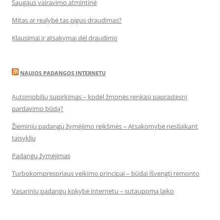
Saugaus vairavimo atmintinė
Mitas ar realybė tas pigus draudimas?
Klausimai ir atsakymai dėl draudimo
NAUJOS PADANGOS INTERNETU
Automobilių supirkimas – kodėl žmonės renkasi paprastesnį
pardavimo būdą?
Žieminių padangų žymėjimo reikšmės – Atsakomybė nesilaikant
taisyklių
Padangų žymėjimas
Turbokompresoriaus veikimo principai – būdai išvengti remonto
Vasarinių padangų kokybė internetu – sutaupoma laiko