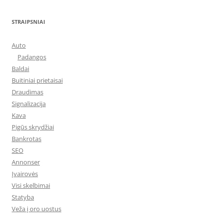
STRAIPSNIAI
Auto
Padangos
Baldai
Buitiniai prietaisai
Draudimas
Signalizacija
Kava
Pigūs skrydžiai
Bankrotas
SEO
Annonser
Įvairovės
Visi skelbimai
Statyba
Veža į oro uostus