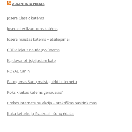
AUGINTINIU PREKES
Josera Classic katėms
Josera sterilizuotoms katėms
Josera maistas katėms – atsiliepimai
CBD aliejaus nauda gyvūnams
Ką dovanoti įsigijusiam katę
ROYAL Canin
Patogumas šunų maistą pirkti internetu
Koks kraikas katėms geriausias?
Prekės internetu su akcija – praktiškas pasirinkimas
Įtaka keturkojų išvaizdai – šunų ėdalas