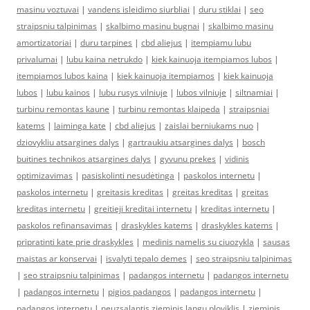
masinu voztuvai
|
vandens isleidimo siurbliai
|
duru stiklai
|
seo
straipsniu talpinimas
|
skalbimo masinu bugnai
|
skalbimo masinu
amortizatoriai
|
duru tarpines
|
cbd aliejus
|
itempiamu lubu
privalumai
|
lubu kaina netrukdo
|
kiek kainuoja itempiamos lubos
|
itempiamos lubos kaina
|
kiek kainuoja itempiamos
|
kiek kainuoja
lubos
|
lubu kainos
|
lubu rusys vilniuje
|
lubos vilniuje
|
siltnamiai
|
turbinu remontas kaune
|
turbinu remontas klaipeda
|
straipsniai
katems
|
laiminga kate
|
cbd aliejus
|
zaislai berniukams nuo
|
dziovykliu atsargines dalys
|
gartraukiu atsargines dalys
|
bosch
buitines technikos atsargines dalys
|
gyvunu prekes
|
vidinis
optimizavimas
|
pasiskolinti nesudėtinga
|
paskolos internetu
|
paskolos internetu
|
greitasis kreditas
|
greitas kreditas
|
greitas
kreditas internetu
|
greitieji kreditai internetu
|
kreditas internetu
|
paskolos refinansavimas
|
draskykles katems
|
draskykles katems
|
pripratinti kate prie draskykles
|
medinis namelis su ciuozykla
|
sausas
maistas ar konservai
|
isvalyti tepalo demes
|
seo straipsniu talpinimas
|
seo straipsniu talpinimas
|
padangos internetu
|
padangos internetu
|
padangos internetu
|
pigios padangos
|
padangos internetu
|
padangos internetu
|
neuzsalantis zieminis langu ploviklis
|
zieminis