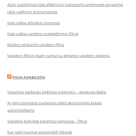
Auto supirkimas kaip efektyvus transporto priemonės gyvavimo
ciklo valdymo instrumentas
Kaip veikia atbulinis osmosas
Kaip veikia vandens nugeležinimo filtrai
Klaidos renkantis vandens filtrą
Vandens filtrai visam namui su geriamo vandens sistema
PIGUS AVIABILIETAI
Vasarinių padangų pirkimas internetu – geriausia išeitis
Ar verta brangias padangas pirkti ekonominės klasės
automobiliams
Vandens kokybės garantas namuose – filtrai
Kur rasti nuomai automobilį Vilniuje