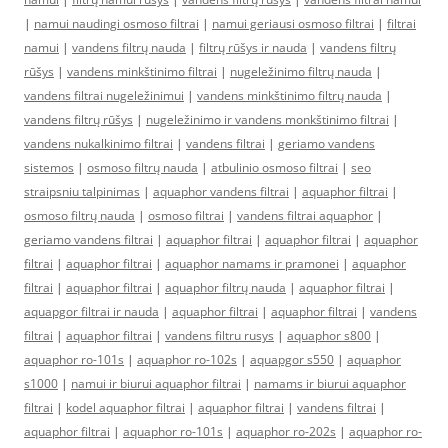
|
namui naudingi osmoso filtrai
|
namui geriausi osmoso filtrai
|
filtrai
namui
|
vandens filtrų nauda
|
filtrų rūšys ir nauda
|
vandens filtrų
rūšys
|
vandens minkštinimo filtrai
|
nugeležinimo filtrų nauda
|
vandens filtrai nugeležinimui
|
vandens minkštinimo filtrų nauda
|
vandens filtrų rūšys
|
nugeležinimo ir vandens monkštinimo filtrai
|
vandens nukalkinimo filtrai
|
vandens filtrai
|
geriamo vandens
sistemos
|
osmoso filtrų nauda
|
atbulinio osmoso filtrai
|
seo
straipsniu talpinimas
|
aquaphor vandens filtrai
|
aquaphor filtrai
|
osmoso filtrų nauda
|
osmoso filtrai
|
vandens filtrai aquaphor
|
geriamo vandens filtrai
|
aquaphor filtrai
|
aquaphor filtrai
|
aquaphor
filtrai
|
aquaphor filtrai
|
aquaphor namams ir pramonei
|
aquaphor
filtrai
|
aquaphor filtrai
|
aquaphor filtrų nauda
|
aquaphor filtrai
|
aquapgor filtrai ir nauda
|
aquaphor filtrai
|
aquaphor filtrai
|
vandens
filtrai
|
aquaphor filtrai
|
vandens filtru rusys
|
aquaphor s800
|
aquaphor ro-101s
|
aquaphor ro-102s
|
aquapgor s550
|
aquaphor
s1000
|
namui ir biurui aquaphor filtrai
|
namams ir biurui aquaphor
filtrai
|
kodel aquaphor filtrai
|
aquaphor filtrai
|
vandens filtrai
|
aquaphor filtrai
|
aquaphor ro-101s
|
aquaphor ro-202s
|
aquaphor ro-