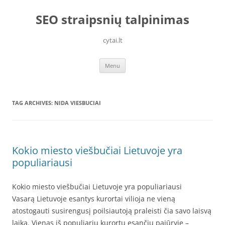
Skip
to
SEO straipsnių talpinimas
content
cytai.lt
Menu
TAG ARCHIVES:
NIDA VIESBUCIAI
Kokio miesto viešbučiai Lietuvoje yra
populiariausi
Kokio miesto viešbučiai Lietuvoje yra populiariausi
Vasarą Lietuvoje esantys kurortai vilioja ne vieną
atostogauti susirengusį poilsiautoją praleisti čia savo laisvą
laiką. Vienas iš populiarių kurortų esančių pajūryje –