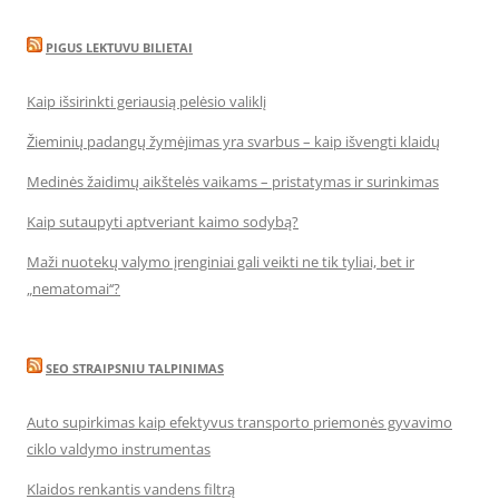
PIGUS LEKTUVU BILIETAI
Kaip išsirinkti geriausią pelėsio valiklį
Žieminių padangų žymėjimas yra svarbus – kaip išvengti klaidų
Medinės žaidimų aikštelės vaikams – pristatymas ir surinkimas
Kaip sutaupyti aptveriant kaimo sodybą?
Maži nuotekų valymo įrenginiai gali veikti ne tik tyliai, bet ir
„nematomai‘‘?
SEO STRAIPSNIU TALPINIMAS
Auto supirkimas kaip efektyvus transporto priemonės gyvavimo
ciklo valdymo instrumentas
Klaidos renkantis vandens filtrą