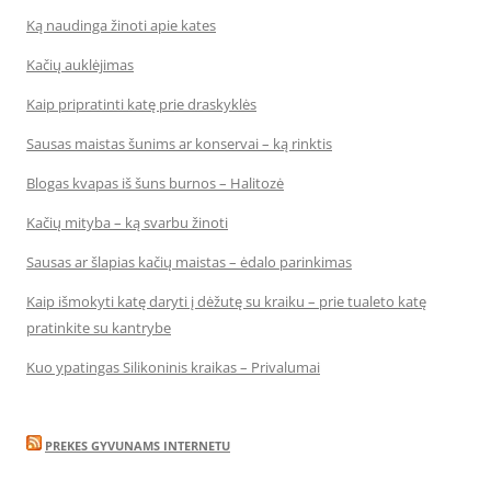
Ką naudinga žinoti apie kates
Kačių auklėjimas
Kaip pripratinti katę prie draskyklės
Sausas maistas šunims ar konservai – ką rinktis
Blogas kvapas iš šuns burnos – Halitozė
Kačių mityba – ką svarbu žinoti
Sausas ar šlapias kačių maistas – ėdalo parinkimas
Kaip išmokyti katę daryti į dėžutę su kraiku – prie tualeto katę
pratinkite su kantrybe
Kuo ypatingas Silikoninis kraikas – Privalumai
PREKES GYVUNAMS INTERNETU