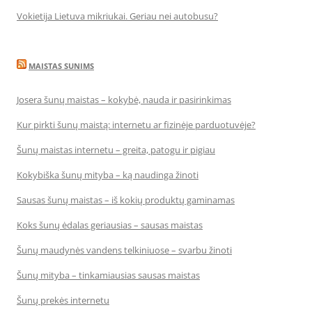
Vokietija Lietuva mikriukai. Geriau nei autobusu?
MAISTAS SUNIMS
Josera šunų maistas – kokybė, nauda ir pasirinkimas
Kur pirkti šunų maistą: internetu ar fizinėje parduotuvėje?
Šunų maistas internetu – greita, patogu ir pigiau
Kokybiška šunų mityba – ką naudinga žinoti
Sausas šunų maistas – iš kokių produktų gaminamas
Koks šunų ėdalas geriausias – sausas maistas
Šunų maudynės vandens telkiniuose – svarbu žinoti
Šunų mityba – tinkamiausias sausas maistas
Šunų prekės internetu