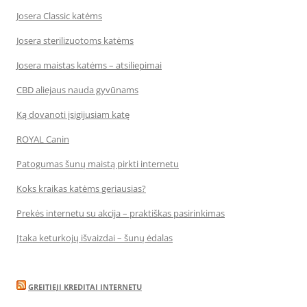
Josera Classic katėms
Josera sterilizuotoms katėms
Josera maistas katėms – atsiliepimai
CBD aliejaus nauda gyvūnams
Ką dovanoti įsigijusiam katę
ROYAL Canin
Patogumas šunų maistą pirkti internetu
Koks kraikas katėms geriausias?
Prekės internetu su akcija – praktiškas pasirinkimas
Įtaka keturkojų išvaizdai – šunų ėdalas
GREITIEJI KREDITAI INTERNETU