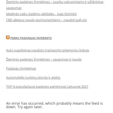
Žieminių padangų žymėjimas – svarbu vairuotojams ir užtikrintas
saugumas
Medinės vaikų žaidimų aikštelės – kaip išsirinkti
CBD aliejaus nauda sportuojantiems – naudoti gali visi
PERKU PADANGAS INTERNETU
Auto supirkimas naudotų transporto priemonių rinkoje
Žieminių padangų žymėjimas – saugumas ir nauda
Padangų žymėjimas
Automobilio turbinų istorija ir ateitis
TOP 6 populiariausi padangų gamintojai Lietuvoje 2021
An error has occurred, which probably means the feed is
down. Try again later.