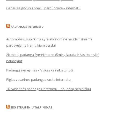
Geriausia gyvūnų prekių parduotuvė – internetu
PADANGOS INTERNETU
Automobilių supirkimas yra ekonominė nauda fiziniams
pardavėjams ir smulkiam verslui
Žieminių padangų žymėjimo reikšmės, Nauda ir Atsakomybė
naudojant
Padangų žymėjimas – Viskas ką reikia žinoti
Pigias vasarines padangas rasite internetu
Tik vasarinės padangos internetu – naudotų nepirkčiau
SEO STRAIPSNIU TALPINIMAS