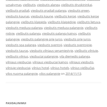
uzsakymas
,
viešbutis
,
viesbutis alanga
,
viešbutis druskininkai
,
viešbutis gradiali
,
viesbutis gradiali palanga
,
viesbutis green
,
viesbutis kaunas
,
viesbutis kaune
,
viešbutis kerpė
,
viesbutis kerpe
palangoje
,
viešbutis klaipėda
,
viešbutis klaipėdoje
,
viešbutis lietuva
,
viesbutis meduza palanga
,
viesbutis meduza palangoje
,
viešbutis
nidoje
,
viešbutis palanga
,
viesbutis palanga kainos
,
viešbutis
palangoje
,
viesbutis palangoje prie juros
,
viesbutis prie juros
,
viesbutis spa palanga
,
viesbutis sventoji
,
viesbutis sventojoje
,
viesbutis tauras
,
viesbutis vilniaus senamiestyje
,
viešbutis vilniuje
,
viešbutis vilnius
,
viezbuciai palangoje
,
vila diemedis palanga
,
vilniaus viesbuciai
,
vilniaus viesbuciai kainos
,
vilniaus viesbutis
,
vilniuje viesbuciai
,
vilnius hotel
,
vilnius hotels
,
vilnius viešbučiai
,
vilos nuoma palangoje
,
vilos palangoje
on
2014/11/13
.
PASIDALINIMUI