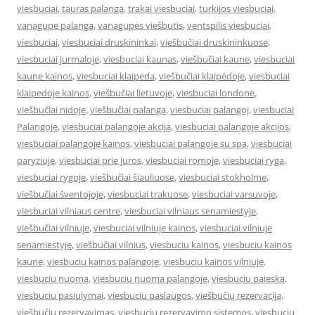
viesbuciai
,
tauras palanga
,
trakai viesbuciai
,
turkijos viesbuciai
,
vanagupe palanga
,
vanagupės viešbutis
,
ventspilis viesbuciai
,
viesbuciai
,
viesbuciai druskininkai
,
viešbučiai druskininkuose
,
viesbuciai jurmaloje
,
viesbuciai kaunas
,
viešbučiai kaune
,
viesbuciai
kaune kainos
,
viesbuciai klaipeda
,
viešbučiai klaipėdoje
,
viesbuciai
klaipedoje kainos
,
viešbučiai lietuvoje
,
viesbuciai londone
,
viešbučiai nidoje
,
viešbučiai palanga
,
viesbuciai palangoj
,
viesbuciai
Palangoje
,
viesbuciai palangoje akcija
,
viesbuciai palangoje akcijos
,
viesbuciai palangoje kainos
,
viesbuciai palangoje su spa
,
viesbuciai
paryziuje
,
viesbuciai prie juros
,
viesbuciai romoje
,
viesbuciai ryga
,
viesbuciai rygoje
,
viešbučiai šiauliuose
,
viesbuciai stokholme
,
viešbučiai šventojoje
,
viesbuciai trakuose
,
viesbuciai varsuvoje
,
viesbuciai vilniaus centre
,
viesbuciai vilniaus senamiestyje
,
viešbučiai vilniuje
,
viesbuciai vilniuje kainos
,
viesbuciai vilniuje
senamiestyje
,
viešbučiai vilnius
,
viesbuciu kainos
,
viesbuciu kainos
kaune
,
viesbuciu kainos palangoje
,
viesbuciu kainos vilniuje
,
viesbuciu nuoma
,
viesbuciu nuoma palangoje
,
viesbuciu paieska
,
viesbuciu pasiulymai
,
viesbuciu paslaugos
,
viešbučių rezervacija
,
viešbučių rezervavimas
,
viesbuciu rezervavimo sistemos
,
viesbuciu