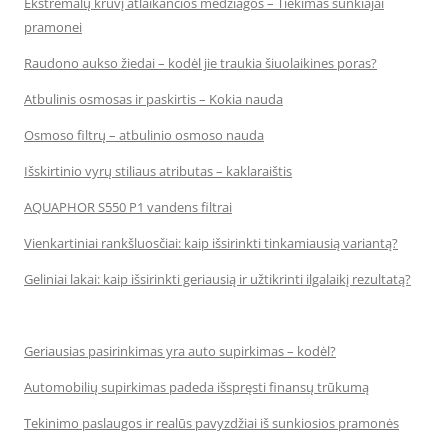
Ekstremalų krūvį atlaikančios medžiagos – Tiekimas sunkiajai
pramonei
Raudono aukso žiedai – kodėl jie traukia šiuolaikines poras?
Atbulinis osmosas ir paskirtis – Kokia nauda
Osmoso filtrų – atbulinio osmoso nauda
Išskirtinio vyrų stiliaus atributas – kaklaraištis
AQUAPHOR S550 P1 vandens filtrai
Vienkartiniai rankšluosčiai: kaip išsirinkti tinkamiausią variantą?
Geliniai lakai: kaip išsirinkti geriausią ir užtikrinti ilgalaikį rezultatą?
Geriausias pasirinkimas yra auto supirkimas – kodėl?
Automobilių supirkimas padeda išspręsti finansų trūkumą
Tekinimo paslaugos ir realūs pavyzdžiai iš sunkiosios pramonės