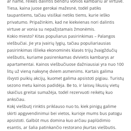
ar name, reikės dalintis bendru vonios kambariu ar virtuve.
Tiesa, kaina juose gerokai mažesnė, todėl patiks
taupantiems, tačiau visiškai netiks tiems, kurie ieško
privatumo. Pripažinkim, kad ne kiekvienas nori dalintis
virtuve ar vonia su nepažįstamais žmonėmis.
Kokio miesto? Kitas populiarus pasirinkimas – Palangos
viešbučiai. Jie yra įvairių lygių, tačiau populiariausias
pasirinkimas išlieka ekonominės klasės trijų žvaigždučių
viešbutis, kuriame pasirenkamas dvivietis kambarys ar
apartamentai. Kainos viešbučiuose dažniausiai yra nuo 100
litų už vieną nakvynę dviem asmenims. Kartais galima
išvysti puikių akcijų, kuomet galima apsistoti pigiau. Turistų
sezono metu kainos padidėja. Be to, ir laisvų likusių vietų
skaičius greitai sumažėja, todėl rezervuoti reikėtų kuo
anksčiau.
Kokį viešbutį rinktis priklauso nuo to, kiek pinigų galime
skirti apgyvendinimui bei vietos, kurioje mums bus patogu
apsistoti. Galbūt mus domina kuo arčiau paplūdimio
esantis, ar šalia patinkančio restorano įkurtas viešbutis.