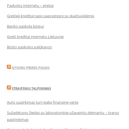
Paskolos internetu – greitai
Greitieji kreditai tapo paprastesni su skaičiuoklėmis
Banko paskola būstui
Greiti kreditai internetu Lietuvoje
Būsto paskolos palūkanos
GYVUNU PREKES PIGIAU
STRAIPSNIU TALPINIMAS
Auto supirkimas turi realią finansinę vertę
Sužadėtuvių žiedas su laboratorijoje užaugintu deimantu – tvarus
pasirinkimas