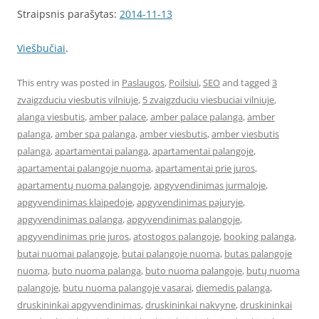
Straipsnis parašytas:
2014-11-13
Viešbučiai
.
This entry was posted in
Paslaugos
,
Poilsiui
,
SEO
and tagged
3
zvaigzduciu viesbutis vilniuje
,
5 zvaigzduciu viesbuciai vilniuje
,
alanga viesbutis
,
amber palace
,
amber palace palanga
,
amber
palanga
,
amber spa palanga
,
amber viesbutis
,
amber viesbutis
palanga
,
apartamentai palanga
,
apartamentai palangoje
,
apartamentai palangoje nuoma
,
apartamentai prie juros
,
apartamentų nuoma palangoje
,
apgyvendinimas jurmaloje
,
apgyvendinimas klaipedoje
,
apgyvendinimas pajuryje
,
apgyvendinimas palanga
,
apgyvendinimas palangoje
,
apgyvendinimas prie juros
,
atostogos palangoje
,
booking palanga
,
butai nuomai palangoje
,
butai palangoje nuoma
,
butas palangoje
nuoma
,
buto nuoma palanga
,
buto nuoma palangoje
,
butų nuoma
palangoje
,
butu nuoma palangoje vasarai
,
diemedis palanga
,
druskininkai apgyvendinimas
,
druskininkai nakvyne
,
druskininkai