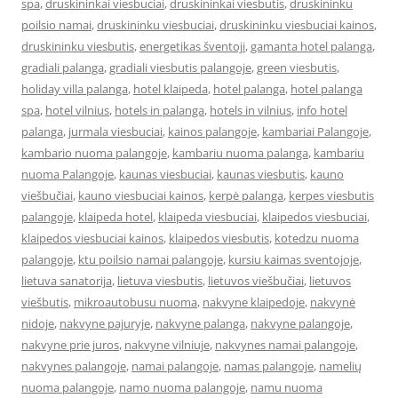
spa
,
druskininkai viesbuciai
,
druskininkai viesbutis
,
druskininku
poilsio namai
,
druskininku viesbuciai
,
druskininku viesbuciai kainos
,
druskininku viesbutis
,
energetikas šventoji
,
gamanta hotel palanga
,
gradiali palanga
,
gradiali viesbutis palangoje
,
green viesbutis
,
holiday villa palanga
,
hotel klaipeda
,
hotel palanga
,
hotel palanga
spa
,
hotel vilnius
,
hotels in palanga
,
hotels in vilnius
,
info hotel
palanga
,
jurmala viesbuciai
,
kainos palangoje
,
kambariai Palangoje
,
kambario nuoma palangoje
,
kambariu nuoma palanga
,
kambariu
nuoma Palangoje
,
kaunas viesbuciai
,
kaunas viesbutis
,
kauno
viešbučiai
,
kauno viesbuciai kainos
,
kerpė palanga
,
kerpes viesbutis
palangoje
,
klaipeda hotel
,
klaipeda viesbuciai
,
klaipedos viesbuciai
,
klaipedos viesbuciai kainos
,
klaipedos viesbutis
,
kotedzu nuoma
palangoje
,
ktu poilsio namai palangoje
,
kursiu kaimas sventojoje
,
lietuva sanatorija
,
lietuva viesbutis
,
lietuvos viešbučiai
,
lietuvos
viešbutis
,
mikroautobusu nuoma
,
nakvyne klaipedoje
,
nakvynė
nidoje
,
nakvyne pajuryje
,
nakvyne palanga
,
nakvyne palangoje
,
nakvyne prie juros
,
nakvyne vilniuje
,
nakvynes namai palangoje
,
nakvynes palangoje
,
namai palangoje
,
namas palangoje
,
namelių
nuoma palangoje
,
namo nuoma palangoje
,
namu nuoma