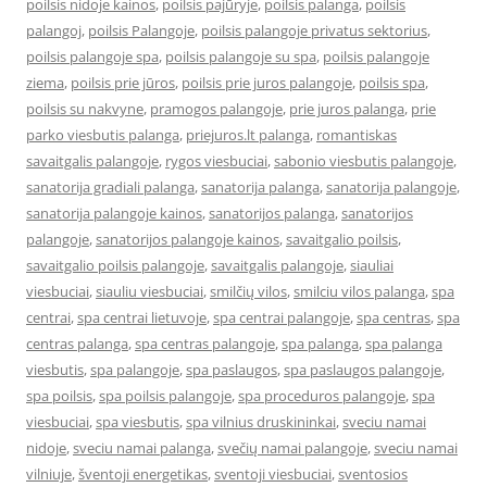
poilsis nidoje kainos
,
poilsis pajūryje
,
poilsis palanga
,
poilsis
palangoj
,
poilsis Palangoje
,
poilsis palangoje privatus sektorius
,
poilsis palangoje spa
,
poilsis palangoje su spa
,
poilsis palangoje
ziema
,
poilsis prie jūros
,
poilsis prie juros palangoje
,
poilsis spa
,
poilsis su nakvyne
,
pramogos palangoje
,
prie juros palanga
,
prie
parko viesbutis palanga
,
priejuros.lt palanga
,
romantiskas
savaitgalis palangoje
,
rygos viesbuciai
,
sabonio viesbutis palangoje
,
sanatorija gradiali palanga
,
sanatorija palanga
,
sanatorija palangoje
,
sanatorija palangoje kainos
,
sanatorijos palanga
,
sanatorijos
palangoje
,
sanatorijos palangoje kainos
,
savaitgalio poilsis
,
savaitgalio poilsis palangoje
,
savaitgalis palangoje
,
siauliai
viesbuciai
,
siauliu viesbuciai
,
smilčių vilos
,
smilciu vilos palanga
,
spa
centrai
,
spa centrai lietuvoje
,
spa centrai palangoje
,
spa centras
,
spa
centras palanga
,
spa centras palangoje
,
spa palanga
,
spa palanga
viesbutis
,
spa palangoje
,
spa paslaugos
,
spa paslaugos palangoje
,
spa poilsis
,
spa poilsis palangoje
,
spa proceduros palangoje
,
spa
viesbuciai
,
spa viesbutis
,
spa vilnius druskininkai
,
sveciu namai
nidoje
,
sveciu namai palanga
,
svečių namai palangoje
,
sveciu namai
vilniuje
,
šventoji energetikas
,
sventoji viesbuciai
,
sventosios