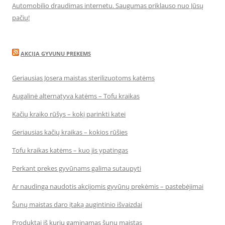
Automobilio draudimas internetu. Saugumas priklauso nuo Jūsų
pačių!
AKCIJA GYVUNU PREKEMS
Geriausias Josera maistas sterilizuotoms katėms
Augalinė alternatyva katėms – Tofu kraikas
Kačių kraiko rūšys – kokį parinkti katei
Geriausias kačių kraikas – kokios rūšies
Tofu kraikas katėms – kuo jis ypatingas
Perkant prekes gyvūnams galima sutaupyti
Ar naudinga naudotis akcijomis gyvūnų prekėmis – pastebėjimai
Šunų maistas daro įtaką augintinio išvaizdai
Produktai iš kurių gaminamas šunų maistas