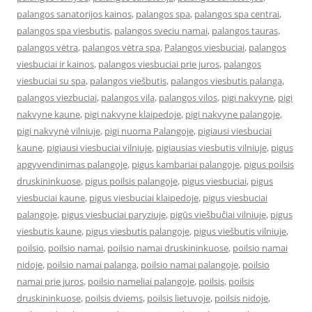
palangos sanatorijos kainos
,
palangos spa
,
palangos spa centrai
,
palangos spa viesbutis
,
palangos sveciu namai
,
palangos tauras
,
palangos vėtra
,
palangos vėtra spa
,
Palangos viesbuciai
,
palangos
viesbuciai ir kainos
,
palangos viesbuciai prie juros
,
palangos
viesbuciai su spa
,
palangos viešbutis
,
palangos viesbutis palanga
,
palangos viezbuciai
,
palangos vila
,
palangos vilos
,
pigi nakvyne
,
pigi
nakvyne kaune
,
pigi nakvyne klaipedoje
,
pigi nakvyne palangoje
,
pigi nakvynė vilniuje
,
pigi nuoma Palangoje
,
pigiausi viesbuciai
kaune
,
pigiausi viesbuciai vilniuje
,
pigiausias viesbutis vilniuje
,
pigus
apgyvendinimas palangoje
,
pigus kambariai palangoje
,
pigus poilsis
druskininkuose
,
pigus poilsis palangoje
,
pigus viesbuciai
,
pigus
viesbuciai kaune
,
pigus viesbuciai klaipedoje
,
pigus viesbuciai
palangoje
,
pigus viesbuciai paryziuje
,
pigūs viešbučiai vilniuje
,
pigus
viesbutis kaune
,
pigus viesbutis palangoje
,
pigus viešbutis vilniuje
,
poilsio
,
poilsio namai
,
poilsio namai druskininkuose
,
poilsio namai
nidoje
,
poilsio namai palanga
,
poilsio namai palangoje
,
poilsio
namai prie juros
,
poilsio nameliai palangoje
,
poilsis
,
poilsis
druskininkuose
,
poilsis dviems
,
poilsis lietuvoje
,
poilsis nidoje
,