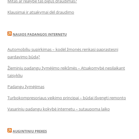
Mitas ar realybė tas pigus draudimas?
Klausimai ir atsakymai dėl draudimo
NAUJOS PADANGOS INTERNETU
Automobilių supirkimas – kodėl žmonės renkasi paprastesnį
pardavimo būdą?
Žieminių padangų žymėjimo reikšmės – Atsakomybė nesilaikant
taisyklių
Padangų žymėjimas
Turbokompresoriaus veikimo principai – būdai išvengti remonto
Vasarinių padangų kokybė internetu – sutaupoma laiko
AUGINTINIU PREKES