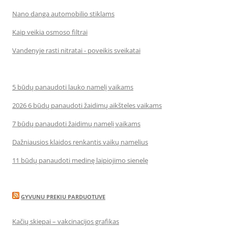
Nano danga automobilio stiklams
Kaip veikia osmoso filtrai
Vandenyje rasti nitratai - poveikis sveikatai
5 būdų panaudoti lauko namelį vaikams
2026 6 būdų panaudoti žaidimų aikšteles vaikams
7 būdų panaudoti žaidimų namelį vaikams
Dažniausios klaidos renkantis vaikų namelius
11 būdų panaudoti medinę laipiojimo sienelę
GYVUNU PREKIU PARDUOTUVE
Kačių skiepai – vakcinacijos grafikas