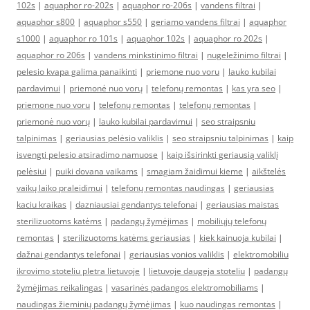
102s
|
aquaphor ro-202s
|
aquaphor ro-206s
|
vandens filtrai
|
aquaphor s800
|
aquaphor s550
|
geriamo vandens filtrai
|
aquaphor
s1000
|
aquaphor ro 101s
|
aquaphor 102s
|
aquaphor ro 202s
|
aquaphor ro 206s
|
vandens minkstinimo filtrai
|
nugeležinimo filtrai
|
pelesio kvapa galima panaikinti
|
priemone nuo voru
|
lauko kubilai
pardavimui
|
priemonė nuo vorų
|
telefonų remontas
|
kas yra seo
|
priemone nuo voru
|
telefonų remontas
|
telefonų remontas
|
priemonė nuo vorų
|
lauko kubilai pardavimui
|
seo straipsniu
talpinimas
|
geriausias pelėsio valiklis
|
seo straipsniu talpinimas
|
kaip
isvengti pelesio atsiradimo namuose
|
kaip išsirinkti geriausią valiklį
pelėsiui
|
puiki dovana vaikams
|
smagiam žaidimui kieme
|
aikštelės
vaikų laiko praleidimui
|
telefonų remontas naudingas
|
geriausias
kaciu kraikas
|
dazniausiai gendantys telefonai
|
geriausias maistas
sterilizuotoms katėms
|
padangų žymėjimas
|
mobiliųjų telefonų
remontas
|
sterilizuotoms katėms geriausias
|
kiek kainuoja kubilai
|
dažnai gendantys telefonai
|
geriausias vonios valiklis
|
elektromobiliu
ikrovimo stoteliu pletra lietuvoje
|
lietuvoje daugeja stoteliu
|
padangų
žymėjimas reikalingas
|
vasarinės padangos elektromobiliams
|
naudingas žieminių padangų žymėjimas
|
kuo naudingas remontas
|