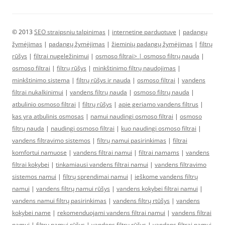
© 2013
SEO straipsniu talpinimas
|
internetine parduotuve
|
padangų
žymėjimas
|
padangų žymėjimas
|
žieminių padangų žymėjimas
|
filtrų
rūšys
|
filtrai nugeležinimui
|
osmoso filtrai> |
osmoso filtrų nauda
|
osmoso filtrai
|
filtrų rūšys
|
minkštinimo filtrų naudojimas
|
minkštinimo sistema
|
filtrų rūšys ir nauda
|
osmoso filtrai
|
vandens
filtrai nukalkinimui
|
vandens filtrų nauda
|
osmoso filtrų nauda
|
atbulinio osmoso filtrai
|
filtrų rūšys
|
apie geriamo vandens filtrus
|
kas yra atbulinis osmosas
|
namui naudingi osmoso filtrai
|
osmoso
filtrų nauda
|
naudingi osmoso filtrai
|
kuo naudingi osmoso filtrai
|
vandens filtravimo sistemos
|
filtrų namui pasirinkimas
|
filtrai
komfortui namuose
|
vandens filtrai namui
|
filtrai namams
|
vandens
filtrai kokybei
|
tinkamiausi vandens filtrai namui
|
vandens filtravimo
sistemos namui
|
filtrų sprendimai namui
|
ieškome vandens filtrų
namui
|
vandens filtrų namui rūšys
|
vandens kokybei filtrai namui
|
vandens namui filtrų pasirinkimas
|
vandens filtrų rtūšys
|
vandens
kokybei name
|
rekomenduojami vandens filtrai namui
|
vandens filtrai
namui
|
filtrų namui rūšys
|
vandens filtrų rūšys
|
vandens filtrai namui