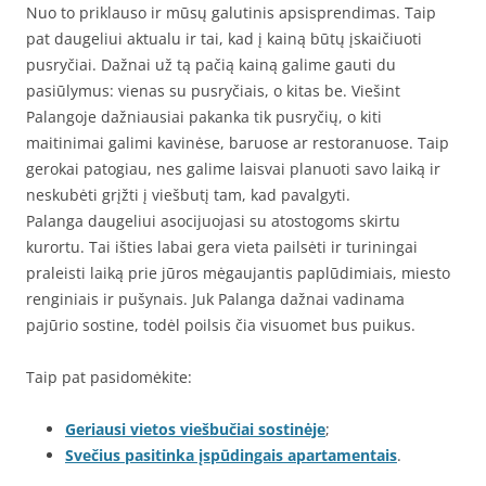
Nuo to priklauso ir mūsų galutinis apsisprendimas. Taip
pat daugeliui aktualu ir tai, kad į kainą būtų įskaičiuoti
pusryčiai. Dažnai už tą pačią kainą galime gauti du
pasiūlymus: vienas su pusryčiais, o kitas be. Viešint
Palangoje dažniausiai pakanka tik pusryčių, o kiti
maitinimai galimi kavinėse, baruose ar restoranuose. Taip
gerokai patogiau, nes galime laisvai planuoti savo laiką ir
neskubėti grįžti į viešbutį tam, kad pavalgyti.
Palanga daugeliui asocijuojasi su atostogoms skirtu
kurortu. Tai išties labai gera vieta pailsėti ir turiningai
praleisti laiką prie jūros mėgaujantis paplūdimiais, miesto
renginiais ir pušynais. Juk Palanga dažnai vadinama
pajūrio sostine, todėl poilsis čia visuomet bus puikus.
Taip pat pasidomėkite:
Geriausi vietos viešbučiai sostinėje
;
Svečius pasitinka įspūdingais apartamentais
.