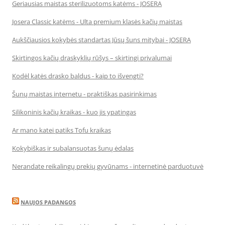
Geriausias maistas sterilizuotoms katėms - JOSERA
Josera Classic katėms - Ulta premium klasės kačių maistas
Aukščiausios kokybės standartas Jūsų šuns mitybai - JOSERA
Skirtingos kačių draskyklių rūšys – skirtingi privalumai
Kodėl katės drasko baldus - kaip to išvengti?
Šunų maistas internetu - praktiškas pasirinkimas
Silikoninis kačių kraikas - kuo jis ypatingas
Ar mano katei patiks Tofu kraikas
Kokybiškas ir subalansuotas šunų ėdalas
Nerandate reikalingų prekių gyvūnams - internetinė parduotuvė
NAUJOS PADANGOS