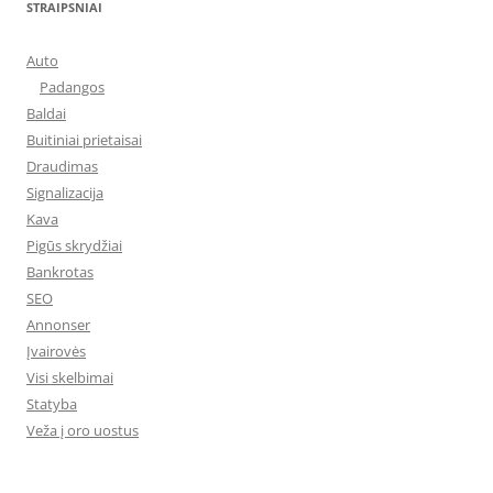
STRAIPSNIAI
Auto
Padangos
Baldai
Buitiniai prietaisai
Draudimas
Signalizacija
Kava
Pigūs skrydžiai
Bankrotas
SEO
Annonser
Įvairovės
Visi skelbimai
Statyba
Veža į oro uostus