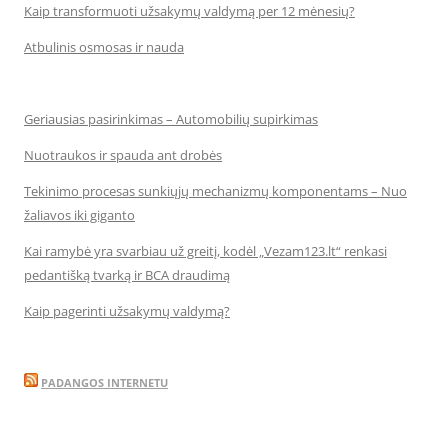
Kaip transformuoti užsakymų valdymą per 12 mėnesių?
Atbulinis osmosas ir nauda
Geriausias pasirinkimas – Automobilių supirkimas
Nuotraukos ir spauda ant drobės
Tekinimo procesas sunkiųjų mechanizmų komponentams – Nuo
žaliavos iki giganto
Kai ramybė yra svarbiau už greitį, kodėl „Vezam123.lt“ renkasi
pedantišką tvarką ir BCA draudimą
Kaip pagerinti užsakymų valdymą?
PADANGOS INTERNETU