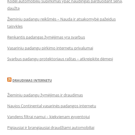
Kodėl automobilių supirkimas ypač naudingas parduodant seną,
daužtą
Žieminių padangų reikšmės – Nauda ir atsakomybė pažeidus
taisykles
Renkantis padangas žymėjimas yra svarbus
Vasarinių padangų pirkimo internetu privalumai
Svarbus padangų protektoriaus raštas – atkreipkite dėmesį
DRAUDIMAS INTERNETU
Žieminių padangų žymėjimas ir draudimas
Naujos Continental vasarinės padangos internetu
Vandens filtrai namui – kiekvienam gyventojui
Pigiausiai ir brangiausiai draudžiami automobiliai