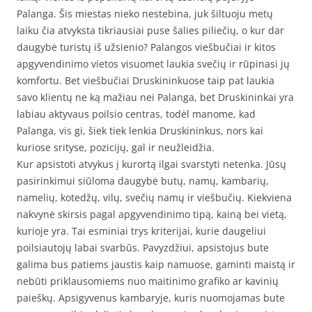
Palanga. Šis miestas nieko nestebina, juk šiltuoju metų
laiku čia atvyksta tikriausiai puse šalies piliečių, o kur dar
daugybė turistų iš užsienio? Palangos viešbučiai ir kitos
apgyvendinimo vietos visuomet laukia svečių ir rūpinasi jų
komfortu. Bet viešbučiai Druskininkuose taip pat laukia
savo klientų ne ką mažiau nei Palanga, bet Druskininkai yra
labiau aktyvaus poilsio centras, todėl manome, kad
Palanga, vis gi, šiek tiek lenkia Druskininkus, nors kai
kuriose srityse, pozicijų, gal ir neužleidžia.
Kur apsistoti atvykus į kurortą ilgai svarstyti netenka. Jūsų
pasirinkimui siūloma daugybė butų, namų, kambarių,
namelių, kotedžų, vilų, svečių namų ir viešbučių. Kiekviena
nakvynė skirsis pagal apgyvendinimo tipą, kainą bei vietą,
kurioje yra. Tai esminiai trys kriterijai, kurie daugeliui
poilsiautojų labai svarbūs. Pavyzdžiui, apsistojus bute
galima bus patiems jaustis kaip namuose, gaminti maistą ir
nebūti priklausomiems nuo maitinimo grafiko ar kavinių
paieškų. Apsigyvenus kambaryje, kuris nuomojamas bute