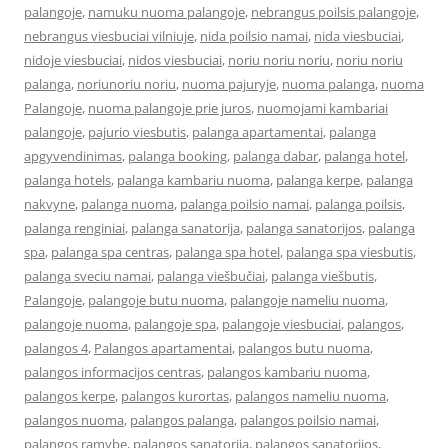
palangoje
,
namuku nuoma palangoje
,
nebrangus poilsis palangoje
,
nebrangus viesbuciai vilniuje
,
nida poilsio namai
,
nida viesbuciai
,
nidoje viesbuciai
,
nidos viesbuciai
,
noriu noriu noriu
,
noriu noriu
palanga
,
noriunoriu noriu
,
nuoma pajuryje
,
nuoma palanga
,
nuoma
Palangoje
,
nuoma palangoje prie juros
,
nuomojami kambariai
palangoje
,
pajurio viesbutis
,
palanga apartamentai
,
palanga
apgyvendinimas
,
palanga booking
,
palanga dabar
,
palanga hotel
,
palanga hotels
,
palanga kambariu nuoma
,
palanga kerpe
,
palanga
nakvyne
,
palanga nuoma
,
palanga poilsio namai
,
palanga poilsis
,
palanga renginiai
,
palanga sanatorija
,
palanga sanatorijos
,
palanga
spa
,
palanga spa centras
,
palanga spa hotel
,
palanga spa viesbutis
,
palanga sveciu namai
,
palanga viešbučiai
,
palanga viešbutis
,
Palangoje
,
palangoje butu nuoma
,
palangoje nameliu nuoma
,
palangoje nuoma
,
palangoje spa
,
palangoje viesbuciai
,
palangos
,
palangos 4
,
Palangos apartamentai
,
palangos butu nuoma
,
palangos informacijos centras
,
palangos kambariu nuoma
,
palangos kerpe
,
palangos kurortas
,
palangos nameliu nuoma
,
palangos nuoma
,
palangos palanga
,
palangos poilsio namai
,
palangos ramybe
,
palangos sanatorija
,
palangos sanatorijos
,