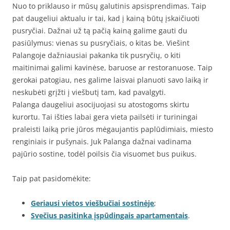
Nuo to priklauso ir mūsų galutinis apsisprendimas. Taip
pat daugeliui aktualu ir tai, kad į kainą būtų įskaičiuoti
pusryčiai. Dažnai už tą pačią kainą galime gauti du
pasiūlymus: vienas su pusryčiais, o kitas be. Viešint
Palangoje dažniausiai pakanka tik pusryčių, o kiti
maitinimai galimi kavinėse, baruose ar restoranuose. Taip
gerokai patogiau, nes galime laisvai planuoti savo laiką ir
neskubėti grįžti į viešbutį tam, kad pavalgyti.
Palanga daugeliui asocijuojasi su atostogoms skirtu
kurortu. Tai išties labai gera vieta pailsėti ir turiningai
praleisti laiką prie jūros mėgaujantis paplūdimiais, miesto
renginiais ir pušynais. Juk Palanga dažnai vadinama
pajūrio sostine, todėl poilsis čia visuomet bus puikus.
Taip pat pasidomėkite:
Geriausi vietos viešbučiai sostinėje
;
Svečius pasitinka įspūdingais apartamentais
.