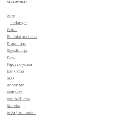
STRAIPSNIAI
Auto
Padangos
Baldai
Buitiniai prietaisai
Draudimas
Signalizacija
Kava
Pigūs skrydžiai
Bankrotas
SEO
Annonser
Įvairovės
Visi skelbimai
Statyba
Veža į oro uostus