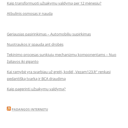
Kaip transformuoti užsakymų valdymą per 12 mėnesių?
Atbulinis osmosas ir nauda
Geriausias pasirinkimas – Automobilių supirkimas
Nuotraukos ir spauda ant drobės
Tekinimo procesas sunkiųjų mechanizmų komponentams – Nuo
žaliavos iki giganto
Kai ramybė yra svarbiau už greitį, kodėl „Vezam123.lt“ renkasi
pedantišką tvarką ir BCA draudimą
Kaip pagerinti užsakymų valdymą?
PADANGOS INTERNETU