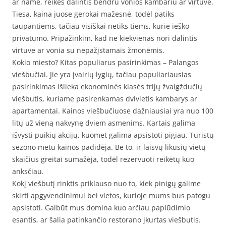
ar name, reikės dalintis bendru vonios kambariu ar virtuve.
Tiesa, kaina juose gerokai mažesnė, todėl patiks
taupantiems, tačiau visiškai netiks tiems, kurie ieško
privatumo. Pripažinkim, kad ne kiekvienas nori dalintis
virtuve ar vonia su nepažįstamais žmonėmis.
Kokio miesto? Kitas populiarus pasirinkimas – Palangos
viešbučiai. Jie yra įvairių lygių, tačiau populiariausias
pasirinkimas išlieka ekonominės klasės trijų žvaigždučių
viešbutis, kuriame pasirenkamas dvivietis kambarys ar
apartamentai. Kainos viešbučiuose dažniausiai yra nuo 100
litų už vieną nakvynę dviem asmenims. Kartais galima
išvysti puikių akcijų, kuomet galima apsistoti pigiau. Turistų
sezono metu kainos padidėja. Be to, ir laisvų likusių vietų
skaičius greitai sumažėja, todėl rezervuoti reikėtų kuo
anksčiau.
Kokį viešbutį rinktis priklauso nuo to, kiek pinigų galime
skirti apgyvendinimui bei vietos, kurioje mums bus patogu
apsistoti. Galbūt mus domina kuo arčiau paplūdimio
esantis, ar šalia patinkančio restorano įkurtas viešbutis.