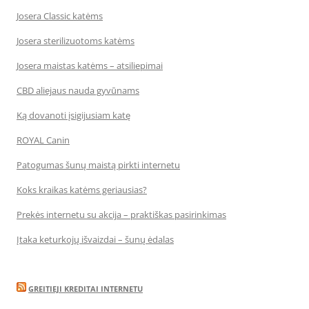
Josera Classic katėms
Josera sterilizuotoms katėms
Josera maistas katėms – atsiliepimai
CBD aliejaus nauda gyvūnams
Ką dovanoti įsigijusiam katę
ROYAL Canin
Patogumas šunų maistą pirkti internetu
Koks kraikas katėms geriausias?
Prekės internetu su akcija – praktiškas pasirinkimas
Įtaka keturkojų išvaizdai – šunų ėdalas
GREITIEJI KREDITAI INTERNETU