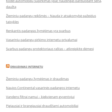
Kodėl automobilių supirkimas ypač naudingas parduodant seną,
daužtą
Žieminių padangų reikšmės – Nauda ir atsakomybė pažeidus
taisykles
Renkantis padangas žymėjimas yra svarbus
Vasarinių padangų pirkimo internetu privalumai
Svarbus padangų protektoriaus raštas – atkreipkite dėmesį
DRAUDIMAS INTERNETU
Žieminių padangų žymėjimas ir draudimas
Naujos Continental vasarinės padangos internetu
Vandens filtrai namui – kiekvienam gyventojui
Pigiausiai ir brangiausiai draudžiami automobiliai