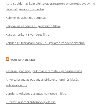
Auto supirkimas kaip efektyvus transporto priemonės gyvavimo
ciklo valdymo instrumentas
Kaip veikia atbulinis osmosas
Kaip veikia vandens nugeležinimo filtrai
Klaidos renkantis vandens filtrą
Vandens filtrai visam namui su geriamo vandens sistema
PIGUS AVIABILIETAI
Vasarinių padangų pirkimas internetu – geriausia išeitis
Ar verta brangias padangas pirkti ekonominės klasės
automobiliams
Vandens kokybės garantas namuose – filtrai
Kur rasti nuomai automobilį Vilniuje