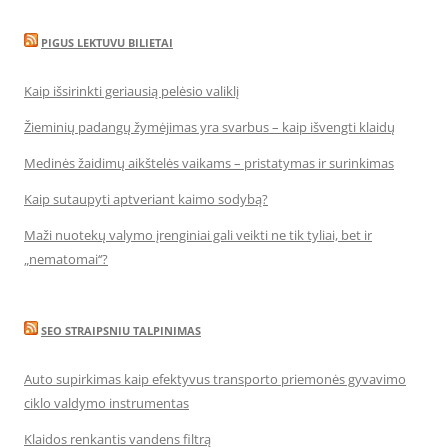
PIGUS LEKTUVU BILIETAI
Kaip išsirinkti geriausią pelėsio valiklį
Žieminių padangų žymėjimas yra svarbus – kaip išvengti klaidų
Medinės žaidimų aikštelės vaikams – pristatymas ir surinkimas
Kaip sutaupyti aptveriant kaimo sodybą?
Maži nuotekų valymo įrenginiai gali veikti ne tik tyliai, bet ir
„nematomai‘‘?
SEO STRAIPSNIU TALPINIMAS
Auto supirkimas kaip efektyvus transporto priemonės gyvavimo
ciklo valdymo instrumentas
Klaidos renkantis vandens filtrą