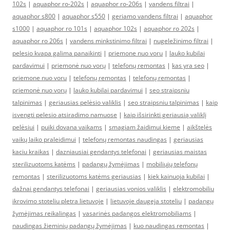
102s
|
aquaphor ro-202s
|
aquaphor ro-206s
|
vandens filtrai
|
aquaphor s800
|
aquaphor s550
|
geriamo vandens filtrai
|
aquaphor
s1000
|
aquaphor ro 101s
|
aquaphor 102s
|
aquaphor ro 202s
|
aquaphor ro 206s
|
vandens minkstinimo filtrai
|
nugeležinimo filtrai
|
pelesio kvapa galima panaikinti
|
priemone nuo voru
|
lauko kubilai
pardavimui
|
priemonė nuo vorų
|
telefonų remontas
|
kas yra seo
|
priemone nuo voru
|
telefonų remontas
|
telefonų remontas
|
priemonė nuo vorų
|
lauko kubilai pardavimui
|
seo straipsniu
talpinimas
|
geriausias pelėsio valiklis
|
seo straipsniu talpinimas
|
kaip
isvengti pelesio atsiradimo namuose
|
kaip išsirinkti geriausią valiklį
pelėsiui
|
puiki dovana vaikams
|
smagiam žaidimui kieme
|
aikštelės
vaikų laiko praleidimui
|
telefonų remontas naudingas
|
geriausias
kaciu kraikas
|
dazniausiai gendantys telefonai
|
geriausias maistas
sterilizuotoms katėms
|
padangų žymėjimas
|
mobiliųjų telefonų
remontas
|
sterilizuotoms katėms geriausias
|
kiek kainuoja kubilai
|
dažnai gendantys telefonai
|
geriausias vonios valiklis
|
elektromobiliu
ikrovimo stoteliu pletra lietuvoje
|
lietuvoje daugeja stoteliu
|
padangų
žymėjimas reikalingas
|
vasarinės padangos elektromobiliams
|
naudingas žieminių padangų žymėjimas
|
kuo naudingas remontas
|