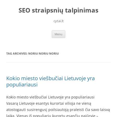
Skip
to
SEO straipsnių talpinimas
content
cytai.lt
Menu
TAG ARCHIVES:
NORIU NORIU NORIU
Kokio miesto viešbučiai Lietuvoje yra
populiariausi
Kokio miesto viešbučiai Lietuvoje yra populiariausi
Vasarą Lietuvoje esantys kurortai vilioja ne vieną
atostogauti susirengusį poilsiautoją praleisti čia savo laisvą
laiką. Vienas iš populiarių kurortų esančių pajūryje –