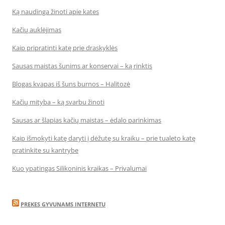
Ką naudinga žinoti apie kates
Kačių auklėjimas
Kaip pripratinti katę prie draskyklės
Sausas maistas šunims ar konservai – ką rinktis
Blogas kvapas iš šuns burnos – Halitozė
Kačių mityba – ką svarbu žinoti
Sausas ar šlapias kačių maistas – ėdalo parinkimas
Kaip išmokyti katę daryti į dėžutę su kraiku – prie tualeto katę
pratinkite su kantrybe
Kuo ypatingas Silikoninis kraikas – Privalumai
PREKES GYVUNAMS INTERNETU