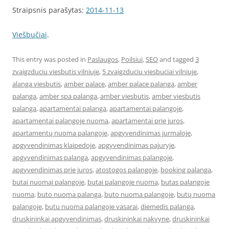
Straipsnis parašytas:
2014-11-13
Viešbučiai
.
This entry was posted in
Paslaugos
,
Poilsiui
,
SEO
and tagged
3
zvaigzduciu viesbutis vilniuje
,
5 zvaigzduciu viesbuciai vilniuje
,
alanga viesbutis
,
amber palace
,
amber palace palanga
,
amber
palanga
,
amber spa palanga
,
amber viesbutis
,
amber viesbutis
palanga
,
apartamentai palanga
,
apartamentai palangoje
,
apartamentai palangoje nuoma
,
apartamentai prie juros
,
apartamentų nuoma palangoje
,
apgyvendinimas jurmaloje
,
apgyvendinimas klaipedoje
,
apgyvendinimas pajuryje
,
apgyvendinimas palanga
,
apgyvendinimas palangoje
,
apgyvendinimas prie juros
,
atostogos palangoje
,
booking palanga
,
butai nuomai palangoje
,
butai palangoje nuoma
,
butas palangoje
nuoma
,
buto nuoma palanga
,
buto nuoma palangoje
,
butų nuoma
palangoje
,
butu nuoma palangoje vasarai
,
diemedis palanga
,
druskininkai apgyvendinimas
,
druskininkai nakvyne
,
druskininkai