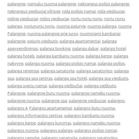
palangoje
,
namuku nuoma palangoje
,
nebrangus poilsis palangoje
,
nebrangus viesbuciai vilniuje
,
nida poilsio namai
,
nida viesbuciai
,
nidoje viesbuciai
,
nidos viesbuciai
,
noriu noriu noriu
,
noriu noriu
palanga
,
noriunoriu noriu
,
nuoma pajuryje
,
nuoma palanga
,
nuoma
Palangoje
,
nuoma palangoje prie juros
,
nuomojami kambariai
palangoje
,
pajurio viesbutis
,
palanga apartamentai
,
palanga
apgyvendinimas
,
palanga booking
,
palanga dabar
,
palanga hotel
,
palanga hotels
,
palanga kambariu nuoma
,
palanga kerpe
,
palanga
nakvyne
,
palanga nuoma
,
palanga poilsio namai
,
palanga poilsis
,
palanga renginiai
,
palanga sanatorija
,
palanga sanatorijos
,
palanga
spa
,
palanga spa centras
,
palanga spa hotel
,
palanga spa viesbutis
,
palanga sveciu namai
,
palanga viešbučiai
,
palanga viešbutis
,
Palangoje
,
palangoje butu nuoma
,
palangoje nameliu nuoma
,
palangoje nuoma
,
palangoje spa
,
palangoje viesbuciai
,
palangos
,
palangos 4
,
Palangos apartamentai
,
palangos butu nuoma
,
palangos informacijos centras
,
palangos kambariu nuoma
,
palangos kerpe
,
palangos kurortas
,
palangos nameliu nuoma
,
palangos nuoma
,
palangos palanga
,
palangos poilsio namai
,
palangos ramybe
,
palangos sanatorija
,
palangos sanatorijos
,