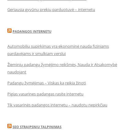
Geriausia gyvūnų prekių parduotuvė – internetu
PADANGOS INTERNETU
Automobilių supirkimas yra ekonominė nauda fiziniams
pardavėjams ir smulkiam verslui
Žieminių padangų žymėjimo reikšmės, Nauda ir Atsakomybė
naudojant
Padangų žymėjimas – Viskas ką reikia žinoti
Pigias vasarines padangas rasite internetu
Tik vasarinės padangos internetu – naudotų nepirkčiau
SEO STRAIPSNIU TALPINIMAS