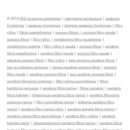
© 2013
SEO straipsniu talpinimas
|
internetine parduotuve
|
padangų
žymėjimas
|
padangų žymėjimas
|
žieminių padangų žymėjimas
|
filtrų
rūšys
|
filtrai nugeležinimui
|
osmoso filtrai> |
osmoso filtrų nauda
|
osmoso filtrai
|
filtrų rūšys
|
minkštinimo filtrų naudojimas
|
minkštinimo sistema
|
filtrų rūšys ir nauda
|
osmoso filtrai
|
vandens
filtrai nukalkinimui
|
vandens filtrų nauda
|
osmoso filtrų nauda
|
atbulinio osmoso filtrai
|
filtrų rūšys
|
apie geriamo vandens filtrus
|
kas yra atbulinis osmosas
|
namui naudingi osmoso filtrai
|
osmoso
filtrų nauda
|
naudingi osmoso filtrai
|
kuo naudingi osmoso filtrai
|
vandens filtravimo sistemos
|
filtrų namui pasirinkimas
|
filtrai
komfortui namuose
|
vandens filtrai namui
|
filtrai namams
|
vandens
filtrai kokybei
|
tinkamiausi vandens filtrai namui
|
vandens filtravimo
sistemos namui
|
filtrų sprendimai namui
|
ieškome vandens filtrų
namui
|
vandens filtrų namui rūšys
|
vandens kokybei filtrai namui
|
vandens namui filtrų pasirinkimas
|
vandens filtrų rtūšys
|
vandens
kokybei name
|
rekomenduojami vandens filtrai namui
|
vandens filtrai
namui
|
filtrų namui rūšys
|
vandens filtrų rūšys
|
vandens filtrai namui