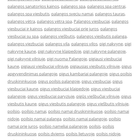
palangos sanatorijos kainos
,
palangos spa
,
palangos spa centrai
,
palangos spa viesbutis
,
palangos sveciu namai
,
palangos tauras
,
palangos vėtra
,
palangos vėtra spa
,
Palangos viesbuciai
,
palangos
viesbuciai ir kainos
,
palangos viesbuciai prie juros
,
palangos
viesbuciai su spa
,
palangos viešbutis
,
palangos viesbutis palanga
,
palangos viezbuciai
,
palangos vila
,
palangos vilos
,
pigi nakvyne
,
pigi
nakvyne kaune
,
pigi nakvyne klaipedoje
,
pigi nakvyne palangoje
,
pigi nakvynė vilniuje
,
pigi nuoma Palangoje
,
pigiausi viesbuciai
kaune
,
pigiausi viesbuciai vilniuje
,
pigiausias viesbutis vilniuje
,
pigus
apgyvendinimas palangoje
,
pigus kambariai palangoje
,
pigus poilsis
druskininkuose
,
pigus poilsis palangoje
,
pigus viesbuciai
,
pigus
viesbuciai kaune
,
pigus viesbuciai klaipedoje
,
pigus viesbuciai
palangoje
,
pigus viesbuciai paryziuje
,
pigūs viešbučiai vilniuje
,
pigus
viesbutis kaune
,
pigus viesbutis palangoje
,
pigus viešbutis vilniuje
,
poilsio
,
poilsio namai
,
poilsio namai druskininkuose
,
poilsio namai
nidoje
,
poilsio namai palanga
,
poilsio namai palangoje
,
poilsio
namai prie juros
,
poilsio nameliai palangoje
,
poilsis
,
poilsis
druskininkuose
,
poilsis dviems
,
poilsis lietuvoje
,
poilsis nidoje
,