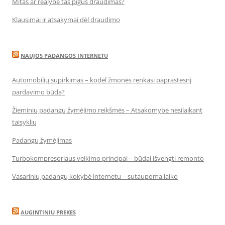
Mitas ar realybė tas pigus draudimas?
Klausimai ir atsakymai dėl draudimo
NAUJOS PADANGOS INTERNETU
Automobilių supirkimas – kodėl žmonės renkasi paprastesnį
pardavimo būdą?
Žieminių padangų žymėjimo reikšmės – Atsakomybė nesilaikant
taisyklių
Padangų žymėjimas
Turbokompresoriaus veikimo principai – būdai išvengti remonto
Vasarinių padangų kokybė internetu – sutaupoma laiko
AUGINTINIU PREKES