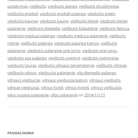
uzsakymas
,
viešbutis
,
viesbutis alanga
,
viešbutis druskininkai
,
viešbutis gradiali
,
viesbutis gradiali palanga
,
viesbutis green
,
viesbutis kaunas
,
viesbutis kaune
,
viešbutis kerpė
,
viesbutis kerpe
palangoje
,
viešbutis klaipėda
,
viešbutis klaipėdoje
,
viešbutis lietuva
,
viesbutis meduza palanga
,
viesbutis meduza palangoje
,
viešbutis
nidoje
,
viešbutis palanga
,
viesbutis palanga kainos
,
viešbutis
palangoje
,
viesbutis palangoje prie juros
,
viesbutis prie juros
,
viesbutis spa palanga
,
viesbutis sventoji
,
viesbutis sventojoje
,
viesbutis tauras
,
viesbutis vilniaus senamiestyje
,
viešbutis vilniuje
,
viešbutis vilnius
,
viezbuciai palangoje
,
vila diemedis palanga
,
vilniaus viesbuciai
,
vilniaus viesbuciai kainos
,
vilniaus viesbutis
,
vilniuje viesbuciai
,
vilnius hotel
,
vilnius hotels
,
vilnius viešbučiai
,
vilos nuoma palangoje
,
vilos palangoje
on
2014/11/13
.
PASIDALINIMUI