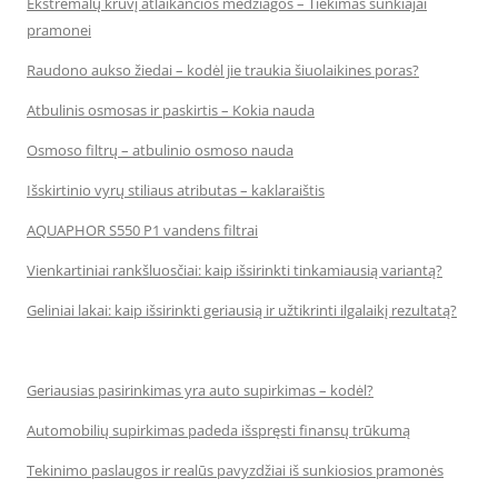
Ekstremalų krūvį atlaikančios medžiagos – Tiekimas sunkiajai
pramonei
Raudono aukso žiedai – kodėl jie traukia šiuolaikines poras?
Atbulinis osmosas ir paskirtis – Kokia nauda
Osmoso filtrų – atbulinio osmoso nauda
Išskirtinio vyrų stiliaus atributas – kaklaraištis
AQUAPHOR S550 P1 vandens filtrai
Vienkartiniai rankšluosčiai: kaip išsirinkti tinkamiausią variantą?
Geliniai lakai: kaip išsirinkti geriausią ir užtikrinti ilgalaikį rezultatą?
Geriausias pasirinkimas yra auto supirkimas – kodėl?
Automobilių supirkimas padeda išspręsti finansų trūkumą
Tekinimo paslaugos ir realūs pavyzdžiai iš sunkiosios pramonės