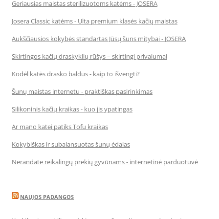
Geriausias maistas sterilizuotoms katėms - JOSERA
Josera Classic katėms - Ulta premium klasės kačių maistas
Aukščiausios kokybės standartas Jūsų šuns mitybai - JOSERA
Skirtingos kačių draskyklių rūšys – skirtingi privalumai
Kodėl katės drasko baldus - kaip to išvengti?
Šunų maistas internetu - praktiškas pasirinkimas
Silikoninis kačių kraikas - kuo jis ypatingas
Ar mano katei patiks Tofu kraikas
Kokybiškas ir subalansuotas šunų ėdalas
Nerandate reikalingų prekių gyvūnams - internetinė parduotuvė
NAUJOS PADANGOS