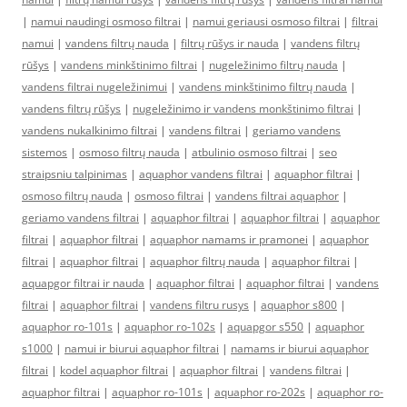
|
namui naudingi osmoso filtrai
|
namui geriausi osmoso filtrai
|
filtrai
namui
|
vandens filtrų nauda
|
filtrų rūšys ir nauda
|
vandens filtrų
rūšys
|
vandens minkštinimo filtrai
|
nugeležinimo filtrų nauda
|
vandens filtrai nugeležinimui
|
vandens minkštinimo filtrų nauda
|
vandens filtrų rūšys
|
nugeležinimo ir vandens monkštinimo filtrai
|
vandens nukalkinimo filtrai
|
vandens filtrai
|
geriamo vandens
sistemos
|
osmoso filtrų nauda
|
atbulinio osmoso filtrai
|
seo
straipsniu talpinimas
|
aquaphor vandens filtrai
|
aquaphor filtrai
|
osmoso filtrų nauda
|
osmoso filtrai
|
vandens filtrai aquaphor
|
geriamo vandens filtrai
|
aquaphor filtrai
|
aquaphor filtrai
|
aquaphor
filtrai
|
aquaphor filtrai
|
aquaphor namams ir pramonei
|
aquaphor
filtrai
|
aquaphor filtrai
|
aquaphor filtrų nauda
|
aquaphor filtrai
|
aquapgor filtrai ir nauda
|
aquaphor filtrai
|
aquaphor filtrai
|
vandens
filtrai
|
aquaphor filtrai
|
vandens filtru rusys
|
aquaphor s800
|
aquaphor ro-101s
|
aquaphor ro-102s
|
aquapgor s550
|
aquaphor
s1000
|
namui ir biurui aquaphor filtrai
|
namams ir biurui aquaphor
filtrai
|
kodel aquaphor filtrai
|
aquaphor filtrai
|
vandens filtrai
|
aquaphor filtrai
|
aquaphor ro-101s
|
aquaphor ro-202s
|
aquaphor ro-