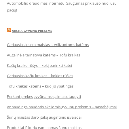
Automobilio draudimas internetu. Saugumas priklauso nuo Jūsų
pačių!
AKCIJA GYVUNU PREKEMS
Geriausias Josera maistas sterilizuotoms katėms
Augalinė alternatyva katėms – Tofu kraikas
Kačių kraiko rūšys – kokį parinkti katei
Geriausias kačių kraikas – kokios rūšies
Tofu kraikas katėms – kuo jis ypatingas
Perkant prekes gyvūnams galima sutaupyti
Ar naudinga naudotis akcijomis gyvūnų prekėmis – pastebėjimai
Šunų maistas daro įtaką augintinio išvaizdai
Produktai iš kurių gaminamas šunų maistas