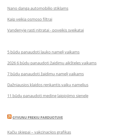
Nano danga automobilio stiklams
Kaip veikia osmoso filtrai
Vandenyje rasti nitratai - poveikis sveikatai
5 būdų panaudoti lauko namelį vaikams
2026 6 būdų panaudoti žaidimų aikšteles vaikams
7 būdų panaudoti žaidimų namelį vaikams
Dažniausios klaidos renkantis vaikų namelius
11 būdų panaudoti medinę laipiojimo sienelę
GYVUNU PREKIU PARDUOTUVE
Kačių skiepai – vakcinacijos grafikas