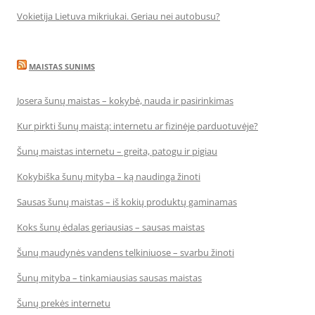
Vokietija Lietuva mikriukai. Geriau nei autobusu?
MAISTAS SUNIMS
Josera šunų maistas – kokybė, nauda ir pasirinkimas
Kur pirkti šunų maistą: internetu ar fizinėje parduotuvėje?
Šunų maistas internetu – greita, patogu ir pigiau
Kokybiška šunų mityba – ką naudinga žinoti
Sausas šunų maistas – iš kokių produktų gaminamas
Koks šunų ėdalas geriausias – sausas maistas
Šunų maudynės vandens telkiniuose – svarbu žinoti
Šunų mityba – tinkamiausias sausas maistas
Šunų prekės internetu