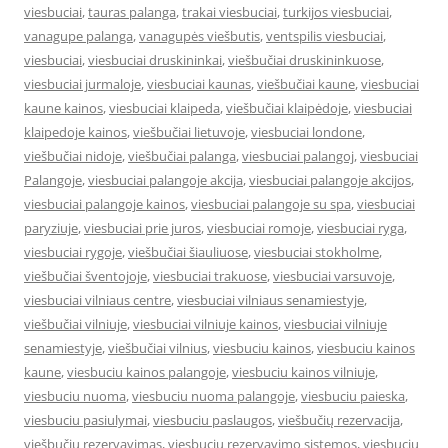
viesbuciai
,
tauras palanga
,
trakai viesbuciai
,
turkijos viesbuciai
,
vanagupe palanga
,
vanagupės viešbutis
,
ventspilis viesbuciai
,
viesbuciai
,
viesbuciai druskininkai
,
viešbučiai druskininkuose
,
viesbuciai jurmaloje
,
viesbuciai kaunas
,
viešbučiai kaune
,
viesbuciai
kaune kainos
,
viesbuciai klaipeda
,
viešbučiai klaipėdoje
,
viesbuciai
klaipedoje kainos
,
viešbučiai lietuvoje
,
viesbuciai londone
,
viešbučiai nidoje
,
viešbučiai palanga
,
viesbuciai palangoj
,
viesbuciai
Palangoje
,
viesbuciai palangoje akcija
,
viesbuciai palangoje akcijos
,
viesbuciai palangoje kainos
,
viesbuciai palangoje su spa
,
viesbuciai
paryziuje
,
viesbuciai prie juros
,
viesbuciai romoje
,
viesbuciai ryga
,
viesbuciai rygoje
,
viešbučiai šiauliuose
,
viesbuciai stokholme
,
viešbučiai šventojoje
,
viesbuciai trakuose
,
viesbuciai varsuvoje
,
viesbuciai vilniaus centre
,
viesbuciai vilniaus senamiestyje
,
viešbučiai vilniuje
,
viesbuciai vilniuje kainos
,
viesbuciai vilniuje
senamiestyje
,
viešbučiai vilnius
,
viesbuciu kainos
,
viesbuciu kainos
kaune
,
viesbuciu kainos palangoje
,
viesbuciu kainos vilniuje
,
viesbuciu nuoma
,
viesbuciu nuoma palangoje
,
viesbuciu paieska
,
viesbuciu pasiulymai
,
viesbuciu paslaugos
,
viešbučių rezervacija
,
viešbučių rezervavimas
,
viesbuciu rezervavimo sistemos
,
viesbuciu