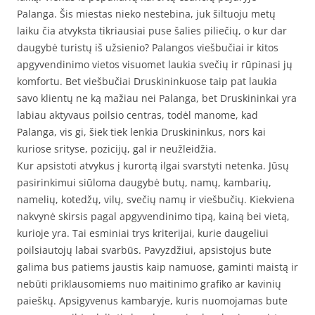
Palanga. Šis miestas nieko nestebina, juk šiltuoju metų
laiku čia atvyksta tikriausiai puse šalies piliečių, o kur dar
daugybė turistų iš užsienio? Palangos viešbučiai ir kitos
apgyvendinimo vietos visuomet laukia svečių ir rūpinasi jų
komfortu. Bet viešbučiai Druskininkuose taip pat laukia
savo klientų ne ką mažiau nei Palanga, bet Druskininkai yra
labiau aktyvaus poilsio centras, todėl manome, kad
Palanga, vis gi, šiek tiek lenkia Druskininkus, nors kai
kuriose srityse, pozicijų, gal ir neužleidžia.
Kur apsistoti atvykus į kurortą ilgai svarstyti netenka. Jūsų
pasirinkimui siūloma daugybė butų, namų, kambarių,
namelių, kotedžų, vilų, svečių namų ir viešbučių. Kiekviena
nakvynė skirsis pagal apgyvendinimo tipą, kainą bei vietą,
kurioje yra. Tai esminiai trys kriterijai, kurie daugeliui
poilsiautojų labai svarbūs. Pavyzdžiui, apsistojus bute
galima bus patiems jaustis kaip namuose, gaminti maistą ir
nebūti priklausomiems nuo maitinimo grafiko ar kavinių
paieškų. Apsigyvenus kambaryje, kuris nuomojamas bute