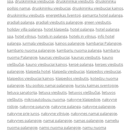
spa
,
druskininkai viesbuciai
,
druskininkai viesbutis
,
druskininku
poilsio namai
,
druskininku viesbuciai
,
druskininku viesbuciai kainos
,
druskininku viesbutis
,
energetikas šventoji
,
gamanta hotel palanga
,
gradiali palanga
,
gradiali viesbutis palangoje
,
green viesbutis
,
holiday villa palanga
,
hotel klaipeda
,
hotel palanga
,
hotel palanga
spa
,
hotel vilnius
,
hotels in palanga
,
hotels in vilnius
,
info hotel
palanga
,
jurmala viesbuciai
,
kainos palangoje
,
kambariai Palangoje
,
kambario nuoma palangoje
,
kambariu nuoma palanga
,
kambariu
nuoma Palangoje
,
kaunas viesbuciai
,
kaunas viesbutis
,
kauno
viešbučiai
,
kauno viesbuciai kainos
,
kerpė palanga
,
kerpes viesbutis
palangoje
,
klaipeda hotel
,
klaipeda viesbuciai
,
klaipedos viesbuciai
,
klaipedos viesbuciai kainos
,
klaipedos viesbutis
,
kotedzu nuoma
palangoje
,
ktu poilsio namai palangoje
,
kursiu kaimas sventojoje
,
lietuva sanatorija
,
lietuva viesbutis
,
lietuvos viešbučiai
,
lietuvos
viešbutis
,
mikroautobusu nuoma
,
nakvyne klaipedoje
,
nakvynė
nidoje
,
nakvyne pajuryje
,
nakvyne palanga
,
nakvyne palangoje
,
nakvyne prie juros
,
nakvyne vilniuje
,
nakvynes namai palangoje
,
nakvynes palangoje
,
namai palangoje
,
namas palangoje
,
namelių
nuoma palangoje
,
namo nuoma palangoje
,
namu nuoma