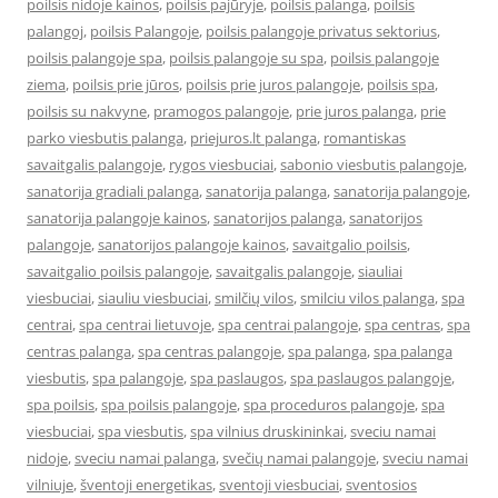
poilsis nidoje kainos
,
poilsis pajūryje
,
poilsis palanga
,
poilsis
palangoj
,
poilsis Palangoje
,
poilsis palangoje privatus sektorius
,
poilsis palangoje spa
,
poilsis palangoje su spa
,
poilsis palangoje
ziema
,
poilsis prie jūros
,
poilsis prie juros palangoje
,
poilsis spa
,
poilsis su nakvyne
,
pramogos palangoje
,
prie juros palanga
,
prie
parko viesbutis palanga
,
priejuros.lt palanga
,
romantiskas
savaitgalis palangoje
,
rygos viesbuciai
,
sabonio viesbutis palangoje
,
sanatorija gradiali palanga
,
sanatorija palanga
,
sanatorija palangoje
,
sanatorija palangoje kainos
,
sanatorijos palanga
,
sanatorijos
palangoje
,
sanatorijos palangoje kainos
,
savaitgalio poilsis
,
savaitgalio poilsis palangoje
,
savaitgalis palangoje
,
siauliai
viesbuciai
,
siauliu viesbuciai
,
smilčių vilos
,
smilciu vilos palanga
,
spa
centrai
,
spa centrai lietuvoje
,
spa centrai palangoje
,
spa centras
,
spa
centras palanga
,
spa centras palangoje
,
spa palanga
,
spa palanga
viesbutis
,
spa palangoje
,
spa paslaugos
,
spa paslaugos palangoje
,
spa poilsis
,
spa poilsis palangoje
,
spa proceduros palangoje
,
spa
viesbuciai
,
spa viesbutis
,
spa vilnius druskininkai
,
sveciu namai
nidoje
,
sveciu namai palanga
,
svečių namai palangoje
,
sveciu namai
vilniuje
,
šventoji energetikas
,
sventoji viesbuciai
,
sventosios