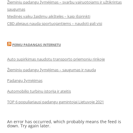
Žieminių padangų žymėjimas – svarbu vairuotojams ir užtikrintas
saugumas
Medinės vaikų žaidimų aikštelės – kaip išsirinkti
CBD aliejaus nauda sportuojantiems – naudoti gali visi
PERKU PADANGAS INTERNETU
Auto supirkimas naudotų transporto priemonių rinkoje
Žieminių padangų žymėjimas – saugumas ir nauda
Padangų žymėjimas
Automobilio turbinų istorija ir ateitis
TOP 6 populiariausi padangų gamintojai Lietuvoje 2021
An error has occurred, which probably means the feed is
down. Try again later.