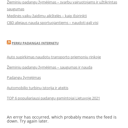
Žieminių padangų žymėjimas – svarbu vairuotojams ir užtikrintas
saugumas
Medinės vaikų žaidimų aikštelės – kaip išsirinkti
CBD aliejaus nauda sportuojantiems – naudoti gali visi
PERKU PADANGAS INTERNETU
Auto supirkimas naudotų transporto priemonių rinkoje
Žieminių padangų žymėjimas – saugumas ir nauda
Padangų žymėjimas
Automobilio turbinų istorija ir ateitis
TOP 6 populiariausi padangų gamintojai Lietuvoje 2021
An error has occurred, which probably means the feed is
down. Try again later.