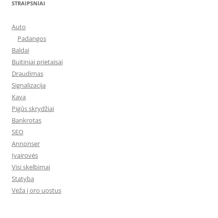
STRAIPSNIAI
Auto
Padangos
Baldai
Buitiniai prietaisai
Draudimas
Signalizacija
Kava
Pigūs skrydžiai
Bankrotas
SEO
Annonser
Įvairovės
Visi skelbimai
Statyba
Veža į oro uostus