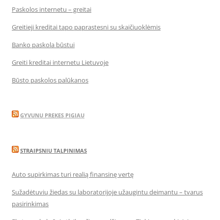
Paskolos internetu – greitai
Greitieji kreditai tapo paprastesni su skaičiuoklėmis
Banko paskola būstui
Greiti kreditai internetu Lietuvoje
Būsto paskolos palūkanos
GYVUNU PREKES PIGIAU
STRAIPSNIU TALPINIMAS
Auto supirkimas turi realią finansinę vertę
Sužadėtuvių žiedas su laboratorijoje užaugintu deimantu – tvarus
pasirinkimas