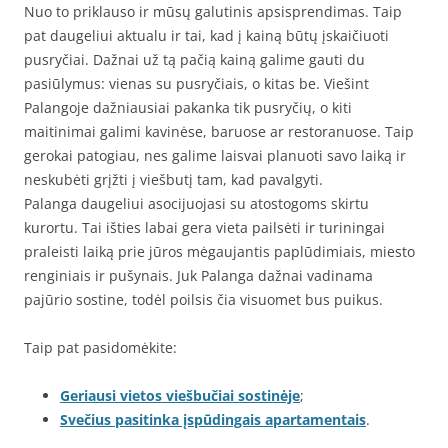
Nuo to priklauso ir mūsų galutinis apsisprendimas. Taip
pat daugeliui aktualu ir tai, kad į kainą būtų įskaičiuoti
pusryčiai. Dažnai už tą pačią kainą galime gauti du
pasiūlymus: vienas su pusryčiais, o kitas be. Viešint
Palangoje dažniausiai pakanka tik pusryčių, o kiti
maitinimai galimi kavinėse, baruose ar restoranuose. Taip
gerokai patogiau, nes galime laisvai planuoti savo laiką ir
neskubėti grįžti į viešbutį tam, kad pavalgyti.
Palanga daugeliui asocijuojasi su atostogoms skirtu
kurortu. Tai išties labai gera vieta pailsėti ir turiningai
praleisti laiką prie jūros mėgaujantis paplūdimiais, miesto
renginiais ir pušynais. Juk Palanga dažnai vadinama
pajūrio sostine, todėl poilsis čia visuomet bus puikus.
Taip pat pasidomėkite:
Geriausi vietos viešbučiai sostinėje
;
Svečius pasitinka įspūdingais apartamentais
.