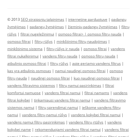
© 2013
SEO straipsniu talpinimas
|
internetine parduotuve
|
padangų
žymėjimas
|
padangų žymėjimas
|
žieminių padangų žymėjimas
|
filtrų
rūšys
|
filtrai nugeležinimui
|
osmoso filtrai> |
osmoso filtrų nauda
|
osmoso filtrai
|
filtrų rūšys
|
minkštinimo filtrų naudojimas
|
minkštinimo sistema
|
filtrų rūšys ir nauda
|
osmoso filtrai
|
vandens
filtrai nukalkinimui
|
vandens filtrų nauda
|
osmoso filtrų nauda
|
atbulinio osmoso filtrai
|
filtrų rūšys
|
apie geriamo vandens filtrus
|
kas yra atbulinis osmosas
|
namui naudingi osmoso filtrai
|
osmoso
filtrų nauda
|
naudingi osmoso filtrai
|
kuo naudingi osmoso filtrai
|
vandens filtravimo sistemos
|
filtrų namui pasirinkimas
|
filtrai
komfortui namuose
|
vandens filtrai namui
|
filtrai namams
|
vandens
filtrai kokybei
|
tinkamiausi vandens filtrai namui
|
vandens filtravimo
sistemos namui
|
filtrų sprendimai namui
|
ieškome vandens filtrų
namui
|
vandens filtrų namui rūšys
|
vandens kokybei filtrai namui
|
vandens namui filtrų pasirinkimas
|
vandens filtrų rtūšys
|
vandens
kokybei name
|
rekomenduojami vandens filtrai namui
|
vandens filtrai
namui
|
filtrų namui rūšys
|
vandens filtrų rūšys
|
vandens filtrai namui