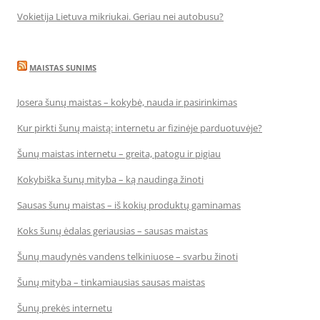
Vokietija Lietuva mikriukai. Geriau nei autobusu?
MAISTAS SUNIMS
Josera šunų maistas – kokybė, nauda ir pasirinkimas
Kur pirkti šunų maistą: internetu ar fizinėje parduotuvėje?
Šunų maistas internetu – greita, patogu ir pigiau
Kokybiška šunų mityba – ką naudinga žinoti
Sausas šunų maistas – iš kokių produktų gaminamas
Koks šunų ėdalas geriausias – sausas maistas
Šunų maudynės vandens telkiniuose – svarbu žinoti
Šunų mityba – tinkamiausias sausas maistas
Šunų prekės internetu