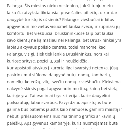
Palanga. Šis miestas nieko nestebina, juk šiltuoju metų
laiku čia atvyksta tikriausiai puse šalies piliečių, o kur dar
daugybė turistų iš užsienio? Palangos viešbučiai ir kitos
apgyvendinimo vietos visuomet laukia svečių ir rūpinasi jų
komfortu. Bet viešbučiai Druskininkuose taip pat laukia
savo klientų ne ką mažiau nei Palanga, bet Druskininkai yra
labiau aktyvaus poilsio centras, todėl manome, kad
Palanga, vis gi, šiek tiek lenkia Druskininkus, nors kai
kuriose srityse, pozicijų, gal ir neužleidžia.
Kur apsistoti atvykus į kurortą ilgai svarstyti netenka. Jūsų
pasirinkimui siūloma daugybė butų, namų, kambarių,
namelių, kotedžų, vilų, svečių namų ir viešbučių. Kiekviena
nakvynė skirsis pagal apgyvendinimo tipą, kainą bei vietą,
kurioje yra. Tai esminiai trys kriterijai, kurie daugeliui
poilsiautojų labai svarbūs. Pavyzdžiui, apsistojus bute
galima bus patiems jaustis kaip namuose, gaminti maistą ir
nebūti priklausomiems nuo maitinimo grafiko ar kavinių
paieškų. Apsigyvenus kambaryje, kuris nuomojamas bute