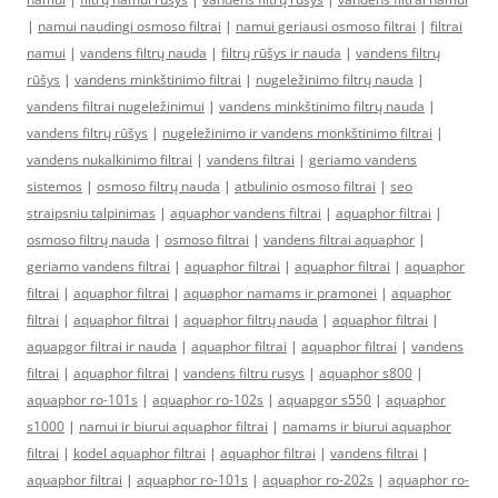
|
namui naudingi osmoso filtrai
|
namui geriausi osmoso filtrai
|
filtrai
namui
|
vandens filtrų nauda
|
filtrų rūšys ir nauda
|
vandens filtrų
rūšys
|
vandens minkštinimo filtrai
|
nugeležinimo filtrų nauda
|
vandens filtrai nugeležinimui
|
vandens minkštinimo filtrų nauda
|
vandens filtrų rūšys
|
nugeležinimo ir vandens monkštinimo filtrai
|
vandens nukalkinimo filtrai
|
vandens filtrai
|
geriamo vandens
sistemos
|
osmoso filtrų nauda
|
atbulinio osmoso filtrai
|
seo
straipsniu talpinimas
|
aquaphor vandens filtrai
|
aquaphor filtrai
|
osmoso filtrų nauda
|
osmoso filtrai
|
vandens filtrai aquaphor
|
geriamo vandens filtrai
|
aquaphor filtrai
|
aquaphor filtrai
|
aquaphor
filtrai
|
aquaphor filtrai
|
aquaphor namams ir pramonei
|
aquaphor
filtrai
|
aquaphor filtrai
|
aquaphor filtrų nauda
|
aquaphor filtrai
|
aquapgor filtrai ir nauda
|
aquaphor filtrai
|
aquaphor filtrai
|
vandens
filtrai
|
aquaphor filtrai
|
vandens filtru rusys
|
aquaphor s800
|
aquaphor ro-101s
|
aquaphor ro-102s
|
aquapgor s550
|
aquaphor
s1000
|
namui ir biurui aquaphor filtrai
|
namams ir biurui aquaphor
filtrai
|
kodel aquaphor filtrai
|
aquaphor filtrai
|
vandens filtrai
|
aquaphor filtrai
|
aquaphor ro-101s
|
aquaphor ro-202s
|
aquaphor ro-