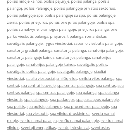
poilsis nidoje kainos
,
poilsis pajūryje
,
poilsis palanga
,
poilsis
palangoj
,
poilsis Palangoje
,
poilsis palangoje privatus sektorius
,
poilsis palangoje spa
,
poilsis palangoje su spa
,
poilsis palangoje
ziema
,
poilsis prie jūros
,
poilsis prie juros palangoje
,
poilsis spa
,
poilsis su nakvyne
,
pramogos palangoje
,
prie juros palanga
,
prie
parko viesbutis palanga
,
priejuros.lt palanga
,
romantiskas
savaitgalis palangoje
,
rygos viesbuciai
,
sabonio viesbutis palangoje
,
sanatorija gradiali palanga
,
sanatorija palanga
,
sanatorija palangoje
,
sanatorija palangoje kainos
,
sanatorijos palanga
,
sanatorijos
palangoje
,
sanatorijos palangoje kainos
,
savaitgalio poilsis
,
savaitgalio poilsis palangoje
,
savaitgalis palangoje
,
siauliai
viesbuciai
,
siauliu viesbuciai
,
smilčių vilos
,
smilciu vilos palanga
,
spa
centrai
,
spa centrai lietuvoje
,
spa centrai palangoje
,
spa centras
,
spa
centras palanga
,
spa centras palangoje
,
spa palanga
,
spa palanga
viesbutis
,
spa palangoje
,
spa paslaugos
,
spa paslaugos palangoje
,
spa poilsis
,
spa poilsis palangoje
,
spa proceduros palangoje
,
spa
viesbuciai
,
spa viesbutis
,
spa vilnius druskininkai
,
sveciu namai
nidoje
,
sveciu namai palanga
,
svečių namai palangoje
,
sveciu namai
vilniuje
,
šventoji energetikas
,
sventoji viesbuciai
,
sventosios