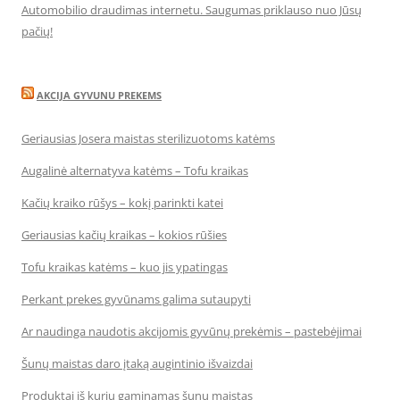
Automobilio draudimas internetu. Saugumas priklauso nuo Jūsų
pačių!
AKCIJA GYVUNU PREKEMS
Geriausias Josera maistas sterilizuotoms katėms
Augalinė alternatyva katėms – Tofu kraikas
Kačių kraiko rūšys – kokį parinkti katei
Geriausias kačių kraikas – kokios rūšies
Tofu kraikas katėms – kuo jis ypatingas
Perkant prekes gyvūnams galima sutaupyti
Ar naudinga naudotis akcijomis gyvūnų prekėmis – pastebėjimai
Šunų maistas daro įtaką augintinio išvaizdai
Produktai iš kurių gaminamas šunų maistas