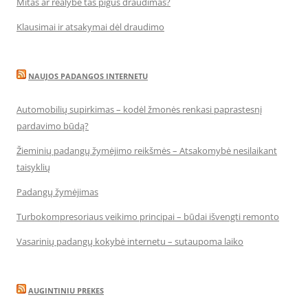
Mitas ar realybė tas pigus draudimas?
Klausimai ir atsakymai dėl draudimo
NAUJOS PADANGOS INTERNETU
Automobilių supirkimas – kodėl žmonės renkasi paprastesnį
pardavimo būdą?
Žieminių padangų žymėjimo reikšmės – Atsakomybė nesilaikant
taisyklių
Padangų žymėjimas
Turbokompresoriaus veikimo principai – būdai išvengti remonto
Vasarinių padangų kokybė internetu – sutaupoma laiko
AUGINTINIU PREKES