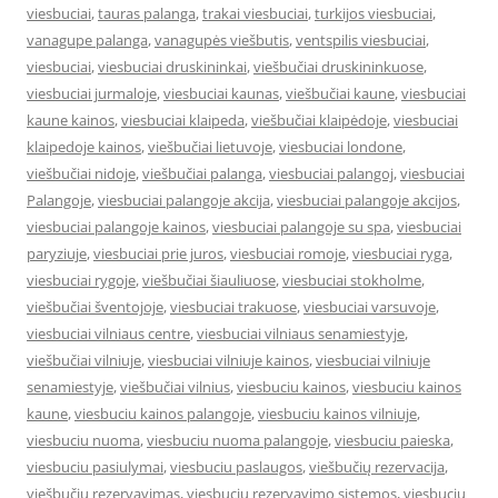
viesbuciai
,
tauras palanga
,
trakai viesbuciai
,
turkijos viesbuciai
,
vanagupe palanga
,
vanagupės viešbutis
,
ventspilis viesbuciai
,
viesbuciai
,
viesbuciai druskininkai
,
viešbučiai druskininkuose
,
viesbuciai jurmaloje
,
viesbuciai kaunas
,
viešbučiai kaune
,
viesbuciai
kaune kainos
,
viesbuciai klaipeda
,
viešbučiai klaipėdoje
,
viesbuciai
klaipedoje kainos
,
viešbučiai lietuvoje
,
viesbuciai londone
,
viešbučiai nidoje
,
viešbučiai palanga
,
viesbuciai palangoj
,
viesbuciai
Palangoje
,
viesbuciai palangoje akcija
,
viesbuciai palangoje akcijos
,
viesbuciai palangoje kainos
,
viesbuciai palangoje su spa
,
viesbuciai
paryziuje
,
viesbuciai prie juros
,
viesbuciai romoje
,
viesbuciai ryga
,
viesbuciai rygoje
,
viešbučiai šiauliuose
,
viesbuciai stokholme
,
viešbučiai šventojoje
,
viesbuciai trakuose
,
viesbuciai varsuvoje
,
viesbuciai vilniaus centre
,
viesbuciai vilniaus senamiestyje
,
viešbučiai vilniuje
,
viesbuciai vilniuje kainos
,
viesbuciai vilniuje
senamiestyje
,
viešbučiai vilnius
,
viesbuciu kainos
,
viesbuciu kainos
kaune
,
viesbuciu kainos palangoje
,
viesbuciu kainos vilniuje
,
viesbuciu nuoma
,
viesbuciu nuoma palangoje
,
viesbuciu paieska
,
viesbuciu pasiulymai
,
viesbuciu paslaugos
,
viešbučių rezervacija
,
viešbučių rezervavimas
,
viesbuciu rezervavimo sistemos
,
viesbuciu