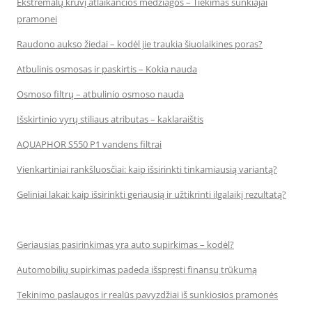
Ekstremalų krūvį atlaikančios medžiagos – Tiekimas sunkiajai
pramonei
Raudono aukso žiedai – kodėl jie traukia šiuolaikines poras?
Atbulinis osmosas ir paskirtis – Kokia nauda
Osmoso filtrų – atbulinio osmoso nauda
Išskirtinio vyrų stiliaus atributas – kaklaraištis
AQUAPHOR S550 P1 vandens filtrai
Vienkartiniai rankšluosčiai: kaip išsirinkti tinkamiausią variantą?
Geliniai lakai: kaip išsirinkti geriausią ir užtikrinti ilgalaikį rezultatą?
Geriausias pasirinkimas yra auto supirkimas – kodėl?
Automobilių supirkimas padeda išspręsti finansų trūkumą
Tekinimo paslaugos ir realūs pavyzdžiai iš sunkiosios pramonės