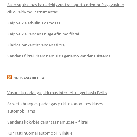
Auto supirkimas kaip efektyvus transporto priemonės gyvavimo
ciklo valdymo instrumentas
Kaip veikia atbulinis osmosas
Kaip veikia vandens nugeležinimo filtrai
Klaidos renkantis vandens filtrą
Vandens filtrai visam namui su geriamo vandens sistema
PIGUS AVIABILIETAI
Vasarinių padangų pirkimas internetu – geriausia išeitis
Ar verta brangias padangas pirkti ekonominės klasės
automobiliams
Vandens kokybės garantas namuose – filtrai
Kur rasti nuomai automobilį Vilniuje