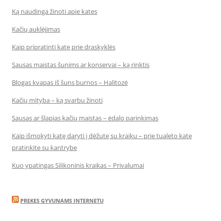
Ką naudinga žinoti apie kates
Kačių auklėjimas
Kaip pripratinti katę prie draskyklės
Sausas maistas šunims ar konservai – ką rinktis
Blogas kvapas iš šuns burnos – Halitozė
Kačių mityba – ką svarbu žinoti
Sausas ar šlapias kačių maistas – ėdalo parinkimas
Kaip išmokyti katę daryti į dėžutę su kraiku – prie tualeto katę
pratinkite su kantrybe
Kuo ypatingas Silikoninis kraikas – Privalumai
PREKES GYVUNAMS INTERNETU