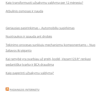
Kaip transformuoti užsakymų valdymą per 12 mėnesių?
Atbulinis osmosas ir nauda
Geriausias pasirinkimas – Automobilių supirkimas
Nuotraukos ir spauda ant drobės
Tekinimo procesas sunkiųjų mechanizmų komponentams – Nuo
žaliavos iki giganto
Kai ramybė yra svarbiau už greitį, kodėl „Vezam123.lt“ renkasi
pedantišką tvarką ir BCA draudimą
Kaip pagerinti užsakymų valdymą?
PADANGOS INTERNETU