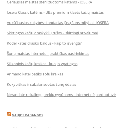
Geriausias maistas sterilizuotoms katėms - JOSERA
Josera Classic katėms - Ulta premium klasės kačių maistas
Aukščiausios kokybės standartas Jūsų šuns mitybai - JOSERA
Skirtingos kačių draskyklių rūšys – skirtingi privalumai
Kodėl katės drasko baldus - kaip to išvengti?
Šunų maistas internetu - praktiškas pasirinkimas
Silikoninis kačių kraikas - kuo jis ypatingas
Ar mano katei patiks Tofu kraikas
Kokybiškas ir subalansuotas šunų ėdalas
Nerandate reikalingų prekių gyvūnams - internetinė parduotuvė
NAUJOS PADANGOS