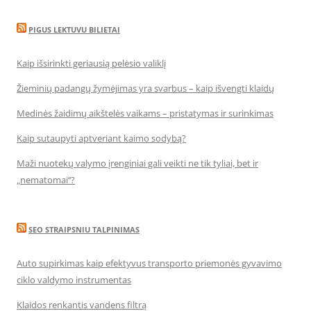
PIGUS LEKTUVU BILIETAI
Kaip išsirinkti geriausią pelėsio valiklį
Žieminių padangų žymėjimas yra svarbus – kaip išvengti klaidų
Medinės žaidimų aikštelės vaikams – pristatymas ir surinkimas
Kaip sutaupyti aptveriant kaimo sodybą?
Maži nuotekų valymo įrenginiai gali veikti ne tik tyliai, bet ir
„nematomai‘‘?
SEO STRAIPSNIU TALPINIMAS
Auto supirkimas kaip efektyvus transporto priemonės gyvavimo
ciklo valdymo instrumentas
Klaidos renkantis vandens filtrą