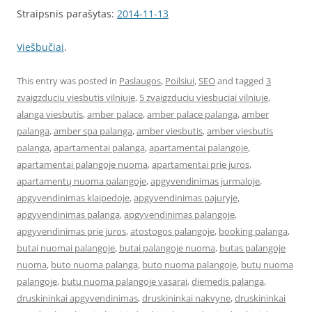
Straipsnis parašytas:
2014-11-13
Viešbučiai
.
This entry was posted in
Paslaugos
,
Poilsiui
,
SEO
and tagged
3
zvaigzduciu viesbutis vilniuje
,
5 zvaigzduciu viesbuciai vilniuje
,
alanga viesbutis
,
amber palace
,
amber palace palanga
,
amber
palanga
,
amber spa palanga
,
amber viesbutis
,
amber viesbutis
palanga
,
apartamentai palanga
,
apartamentai palangoje
,
apartamentai palangoje nuoma
,
apartamentai prie juros
,
apartamentų nuoma palangoje
,
apgyvendinimas jurmaloje
,
apgyvendinimas klaipedoje
,
apgyvendinimas pajuryje
,
apgyvendinimas palanga
,
apgyvendinimas palangoje
,
apgyvendinimas prie juros
,
atostogos palangoje
,
booking palanga
,
butai nuomai palangoje
,
butai palangoje nuoma
,
butas palangoje
nuoma
,
buto nuoma palanga
,
buto nuoma palangoje
,
butų nuoma
palangoje
,
butu nuoma palangoje vasarai
,
diemedis palanga
,
druskininkai apgyvendinimas
,
druskininkai nakvyne
,
druskininkai