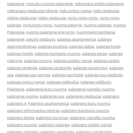
palangoje
,
namuku nuoma palangoje
,
nebrangus poilsis palangoje
,
nebrangus viesbuciai vilniuje
,
nida poilsio namai
,
nida viesbuciai
,
nidoje viesbuciai
,
nidos viesbuciai
,
noriu noriu noriu
,
noriu noriu
palanga
,
noriunoriu noriu
,
nuoma pajuryje
,
nuoma palanga
,
nuoma
Palangoje
,
nuoma palangoje prie juros
,
nuomojami kambariai
palangoje
,
pajurio viesbutis
,
palanga apartamentai
,
palanga
apgyvendinimas
,
palanga booking
,
palanga dabar
,
palanga hotel
,
palanga hotels
,
palanga kambariu nuoma
,
palanga kerpe
,
palanga
nakvyne
,
palanga nuoma
,
palanga poilsio namai
,
palanga poilsis
,
palanga renginiai
,
palanga sanatorija
,
palanga sanatorijos
,
palanga
spa
,
palanga spa centras
,
palanga spa hotel
,
palanga spa viesbutis
,
palanga sveciu namai
,
palanga viešbučiai
,
palanga viešbutis
,
Palangoje
,
palangoje butu nuoma
,
palangoje nameliu nuoma
,
palangoje nuoma
,
palangoje spa
,
palangoje viesbuciai
,
palangos
,
palangos 4
,
Palangos apartamentai
,
palangos butu nuoma
,
palangos informacijos centras
,
palangos kambariu nuoma
,
palangos kerpe
,
palangos kurortas
,
palangos nameliu nuoma
,
palangos nuoma
,
palangos palanga
,
palangos poilsio namai
,
palangos ramybe
,
palangos sanatorija
,
palangos sanatorijos
,