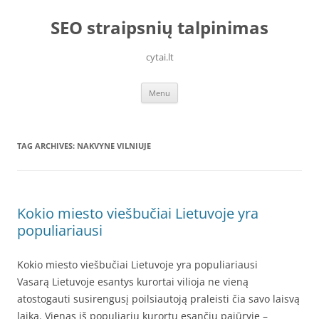
Skip
to
SEO straipsnių talpinimas
content
cytai.lt
Menu
TAG ARCHIVES:
NAKVYNE VILNIUJE
Kokio miesto viešbučiai Lietuvoje yra
populiariausi
Kokio miesto viešbučiai Lietuvoje yra populiariausi
Vasarą Lietuvoje esantys kurortai vilioja ne vieną
atostogauti susirengusį poilsiautoją praleisti čia savo laisvą
laiką. Vienas iš populiarių kurortų esančių pajūryje –