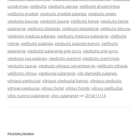
uzsakymas
,
viešbutis
,
viesbutis alanga
,
viešbutis druskininkai
,
viešbutis gradiali
,
viesbutis gradiali palanga
,
viesbutis green
,
viesbutis kaunas
,
viesbutis kaune
,
viešbutis kerpė
,
viesbutis kerpe
palangoje
,
viešbutis klaipėda
,
viešbutis klaipėdoje
,
viešbutis lietuva
,
viesbutis meduza palanga
,
viesbutis meduza palangoje
,
viešbutis
nidoje
,
viešbutis palanga
,
viesbutis palanga kainos
,
viešbutis
palangoje
,
viesbutis palangoje prie juros
,
viesbutis prie juros
,
viesbutis spa palanga
,
viesbutis sventoji
,
viesbutis sventojoje
,
viesbutis tauras
,
viesbutis vilniaus senamiestyje
,
viešbutis vilniuje
,
viešbutis vilnius
,
viezbuciai palangoje
,
vila diemedis palanga
,
vilniaus viesbuciai
,
vilniaus viesbuciai kainos
,
vilniaus viesbutis
,
vilniuje viesbuciai
,
vilnius hotel
,
vilnius hotels
,
vilnius viešbučiai
,
vilos nuoma palangoje
,
vilos palangoje
on
2014/11/13
.
PASIDALINIMUI