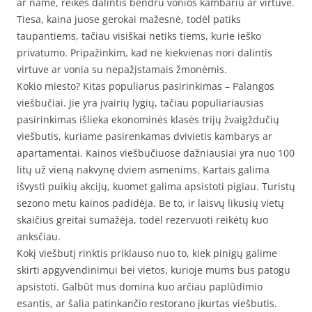
ar name, reikės dalintis bendru vonios kambariu ar virtuve.
Tiesa, kaina juose gerokai mažesnė, todėl patiks
taupantiems, tačiau visiškai netiks tiems, kurie ieško
privatumo. Pripažinkim, kad ne kiekvienas nori dalintis
virtuve ar vonia su nepažįstamais žmonėmis.
Kokio miesto? Kitas populiarus pasirinkimas – Palangos
viešbučiai. Jie yra įvairių lygių, tačiau populiariausias
pasirinkimas išlieka ekonominės klasės trijų žvaigždučių
viešbutis, kuriame pasirenkamas dvivietis kambarys ar
apartamentai. Kainos viešbučiuose dažniausiai yra nuo 100
litų už vieną nakvynę dviem asmenims. Kartais galima
išvysti puikių akcijų, kuomet galima apsistoti pigiau. Turistų
sezono metu kainos padidėja. Be to, ir laisvų likusių vietų
skaičius greitai sumažėja, todėl rezervuoti reikėtų kuo
anksčiau.
Kokį viešbutį rinktis priklauso nuo to, kiek pinigų galime
skirti apgyvendinimui bei vietos, kurioje mums bus patogu
apsistoti. Galbūt mus domina kuo arčiau paplūdimio
esantis, ar šalia patinkančio restorano įkurtas viešbutis.