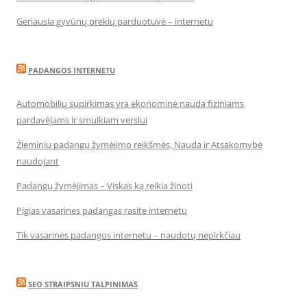
Geriausia gyvūnų prekių parduotuvė – internetu
PADANGOS INTERNETU
Automobilių supirkimas yra ekonominė nauda fiziniams
pardavėjams ir smulkiam verslui
Žieminių padangų žymėjimo reikšmės, Nauda ir Atsakomybė
naudojant
Padangų žymėjimas – Viskas ką reikia žinoti
Pigias vasarines padangas rasite internetu
Tik vasarinės padangos internetu – naudotų nepirkčiau
SEO STRAIPSNIU TALPINIMAS