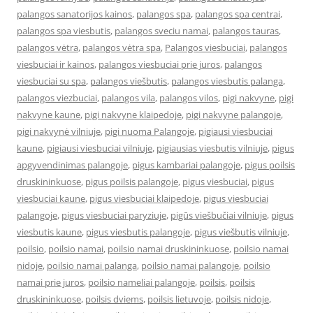
palangos sanatorijos kainos
,
palangos spa
,
palangos spa centrai
,
palangos spa viesbutis
,
palangos sveciu namai
,
palangos tauras
,
palangos vėtra
,
palangos vėtra spa
,
Palangos viesbuciai
,
palangos
viesbuciai ir kainos
,
palangos viesbuciai prie juros
,
palangos
viesbuciai su spa
,
palangos viešbutis
,
palangos viesbutis palanga
,
palangos viezbuciai
,
palangos vila
,
palangos vilos
,
pigi nakvyne
,
pigi
nakvyne kaune
,
pigi nakvyne klaipedoje
,
pigi nakvyne palangoje
,
pigi nakvynė vilniuje
,
pigi nuoma Palangoje
,
pigiausi viesbuciai
kaune
,
pigiausi viesbuciai vilniuje
,
pigiausias viesbutis vilniuje
,
pigus
apgyvendinimas palangoje
,
pigus kambariai palangoje
,
pigus poilsis
druskininkuose
,
pigus poilsis palangoje
,
pigus viesbuciai
,
pigus
viesbuciai kaune
,
pigus viesbuciai klaipedoje
,
pigus viesbuciai
palangoje
,
pigus viesbuciai paryziuje
,
pigūs viešbučiai vilniuje
,
pigus
viesbutis kaune
,
pigus viesbutis palangoje
,
pigus viešbutis vilniuje
,
poilsio
,
poilsio namai
,
poilsio namai druskininkuose
,
poilsio namai
nidoje
,
poilsio namai palanga
,
poilsio namai palangoje
,
poilsio
namai prie juros
,
poilsio nameliai palangoje
,
poilsis
,
poilsis
druskininkuose
,
poilsis dviems
,
poilsis lietuvoje
,
poilsis nidoje
,