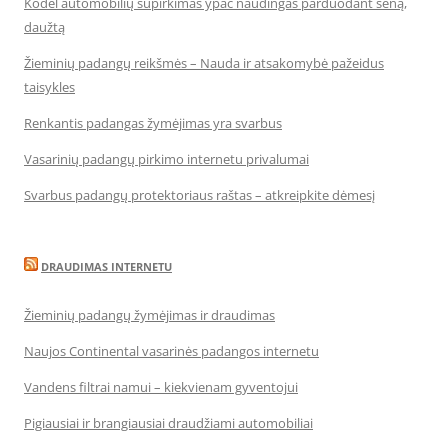
Kodėl automobilių supirkimas ypač naudingas parduodant seną,
daužtą
Žieminių padangų reikšmės – Nauda ir atsakomybė pažeidus
taisykles
Renkantis padangas žymėjimas yra svarbus
Vasarinių padangų pirkimo internetu privalumai
Svarbus padangų protektoriaus raštas – atkreipkite dėmesį
DRAUDIMAS INTERNETU
Žieminių padangų žymėjimas ir draudimas
Naujos Continental vasarinės padangos internetu
Vandens filtrai namui – kiekvienam gyventojui
Pigiausiai ir brangiausiai draudžiami automobiliai