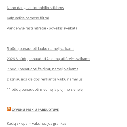
Nano danga automobilio stiklams
Kaip veikia osmoso filtrai
Vandenyje rasti nitratai - poveikis sveikatai
5 būdų panaudoti lauko namelį vaikams
2026 6 būdų panaudoti žaidimų aikšteles vaikams
7 būdų panaudoti žaidimų namelį vaikams
Dažniausios klaidos renkantis vaikų namelius
11 būdų panaudoti medinę laipiojimo sienelę
GYVUNU PREKIU PARDUOTUVE
Kačių skiepai – vakcinacijos grafikas