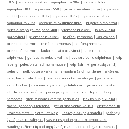
102s
|
aquaphor ro-202s
|
aquaphor ro-206s
|
vandens filtrai
|
aquaphor s800
|
aquaphor s550
|
geriamo vandens filtrai
|
aquaphor
s1000
|
aquaphor ro 101s
|
aquaphor 102s
|
aquaphor ro 202s
|
aquaphor ro 206s
|
vandens minkstinimo filtrai
|
nugeležinimo filtrai
|
pelesio kvapa galima panaikinti
|
priemone nuo voru
|
lauko kubilai
pardavimui
|
priemonė nuo vorų
|
telefonų remontas
|
kas yra seo
|
priemone nuo voru
|
telefonų remontas
|
telefonų remontas
|
priemonė nuo vorų
|
lauko kubilai pardavimui
|
seo straipsniu
talpinimas
|
geriausias pelėsio valiklis
|
seo straipsniu talpinimas
|
kaip
isvengti pelesio atsiradimo namuose
|
kaip išsirinkti geriausią valiklį
pelėsiui
|
puiki dovana vaikams
|
smagiam žaidimui kieme
|
aikštelės
vaikų laiko praleidimui
|
telefonų remontas naudingas
|
geriausias
kaciu kraikas
|
dazniausiai gendantys telefonai
|
geriausias maistas
sterilizuotoms katėms
|
padangų žymėjimas
|
mobiliųjų telefonų
remontas
|
sterilizuotoms katėms geriausias
|
kiek kainuoja kubilai
|
dažnai gendantys telefonai
|
geriausias vonios valiklis
|
elektromobiliu
ikrovimo stoteliu pletra lietuvoje
|
lietuvoje daugeja stoteliu
|
padangų
žymėjimas reikalingas
|
vasarinės padangos elektromobiliams
|
naudingas žieminių padangų žymėjimas
|
kuo naudingas remontas
|