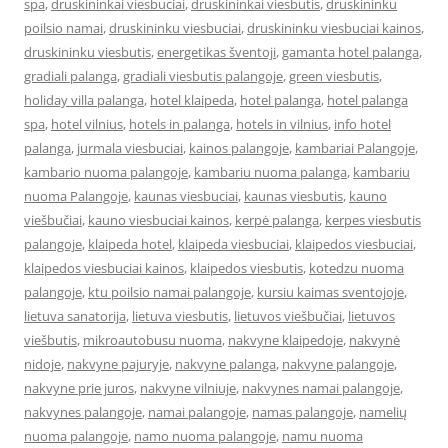
spa
,
druskininkai viesbuciai
,
druskininkai viesbutis
,
druskininku
poilsio namai
,
druskininku viesbuciai
,
druskininku viesbuciai kainos
,
druskininku viesbutis
,
energetikas šventoji
,
gamanta hotel palanga
,
gradiali palanga
,
gradiali viesbutis palangoje
,
green viesbutis
,
holiday villa palanga
,
hotel klaipeda
,
hotel palanga
,
hotel palanga
spa
,
hotel vilnius
,
hotels in palanga
,
hotels in vilnius
,
info hotel
palanga
,
jurmala viesbuciai
,
kainos palangoje
,
kambariai Palangoje
,
kambario nuoma palangoje
,
kambariu nuoma palanga
,
kambariu
nuoma Palangoje
,
kaunas viesbuciai
,
kaunas viesbutis
,
kauno
viešbučiai
,
kauno viesbuciai kainos
,
kerpė palanga
,
kerpes viesbutis
palangoje
,
klaipeda hotel
,
klaipeda viesbuciai
,
klaipedos viesbuciai
,
klaipedos viesbuciai kainos
,
klaipedos viesbutis
,
kotedzu nuoma
palangoje
,
ktu poilsio namai palangoje
,
kursiu kaimas sventojoje
,
lietuva sanatorija
,
lietuva viesbutis
,
lietuvos viešbučiai
,
lietuvos
viešbutis
,
mikroautobusu nuoma
,
nakvyne klaipedoje
,
nakvynė
nidoje
,
nakvyne pajuryje
,
nakvyne palanga
,
nakvyne palangoje
,
nakvyne prie juros
,
nakvyne vilniuje
,
nakvynes namai palangoje
,
nakvynes palangoje
,
namai palangoje
,
namas palangoje
,
namelių
nuoma palangoje
,
namo nuoma palangoje
,
namu nuoma