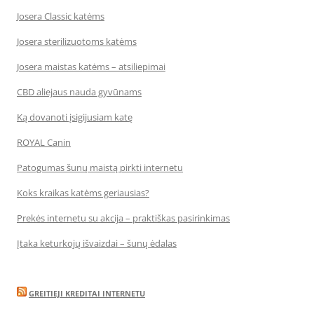
Josera Classic katėms
Josera sterilizuotoms katėms
Josera maistas katėms – atsiliepimai
CBD aliejaus nauda gyvūnams
Ką dovanoti įsigijusiam katę
ROYAL Canin
Patogumas šunų maistą pirkti internetu
Koks kraikas katėms geriausias?
Prekės internetu su akcija – praktiškas pasirinkimas
Įtaka keturkojų išvaizdai – šunų ėdalas
GREITIEJI KREDITAI INTERNETU