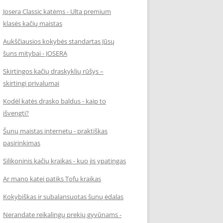
Josera Classic katėms - Ulta premium
klasės kačių maistas
Aukščiausios kokybės standartas Jūsų
šuns mitybai - JOSERA
Skirtingos kačių draskyklių rūšys –
skirtingi privalumai
Kodėl katės drasko baldus - kaip to
išvengti?
Šunų maistas internetu - praktiškas
pasirinkimas
Silikoninis kačių kraikas - kuo jis ypatingas
Ar mano katei patiks Tofu kraikas
Kokybiškas ir subalansuotas šunų ėdalas
Nerandate reikalingų prekių gyvūnams -