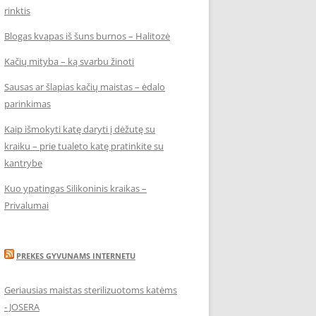
rinktis
Blogas kvapas iš šuns burnos – Halitozė
Kačių mityba – ką svarbu žinoti
Sausas ar šlapias kačių maistas – ėdalo
parinkimas
Kaip išmokyti katę daryti į dėžutę su
kraiku – prie tualeto katę pratinkite su
kantrybe
Kuo ypatingas Silikoninis kraikas –
Privalumai
PREKES GYVUNAMS INTERNETU
Geriausias maistas sterilizuotoms katėms
- JOSERA