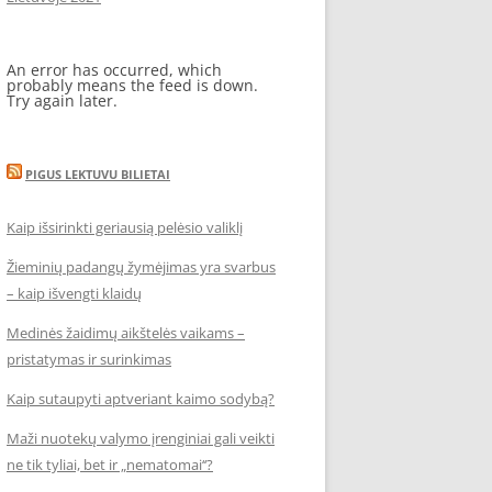
An error has occurred, which
probably means the feed is down.
Try again later.
PIGUS LEKTUVU BILIETAI
Kaip išsirinkti geriausią pelėsio valiklį
Žieminių padangų žymėjimas yra svarbus
– kaip išvengti klaidų
Medinės žaidimų aikštelės vaikams –
pristatymas ir surinkimas
Kaip sutaupyti aptveriant kaimo sodybą?
Maži nuotekų valymo įrenginiai gali veikti
ne tik tyliai, bet ir „nematomai‘‘?