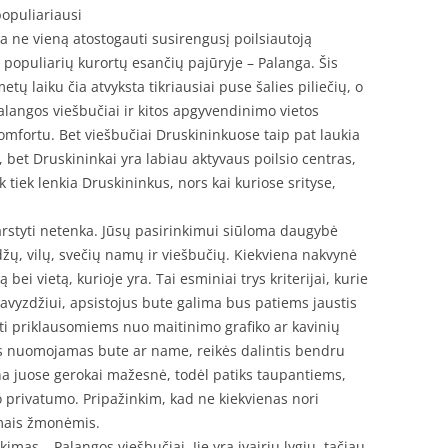
populiariausi
ja ne vieną atostogauti susirengusį poilsiautoją
iš populiarių kurortų esančių pajūryje – Palanga. Šis
tų laiku čia atvyksta tikriausiai puse šalies piliečių, o
alangos viešbučiai ir kitos apgyvendinimo vietos
komfortu. Bet viešbučiai Druskininkuose taip pat laukia
 bet Druskininkai yra labiau aktyvaus poilsio centras,
 tiek lenkia Druskininkus, nors kai kuriose srityse,
svarstyti netenka. Jūsų pasirinkimui siūloma daugybė
ų, vilų, svečių namų ir viešbučių. Kiekviena nakvynė
bei vietą, kurioje yra. Tai esminiai trys kriterijai, kurie
Pavyzdžiui, apsistojus bute galima bus patiems jaustis
ti priklausomiems nuo maitinimo grafiko ar kavinių
s nuomojamas bute ar name, reikės dalintis bendru
ina juose gerokai mažesnė, todėl patiks taupantiems,
ko privatumo. Pripažinkim, kad ne kiekvienas nori
amais žmonėmis.
imas – Palangos viešbučiai. Jie yra įvairių lygių, tačiau