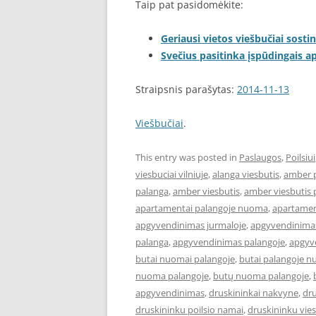
Taip pat pasidomėkite:
Geriausi vietos viešbučiai sostin
Svečius pasitinka įspūdingais 
Straipsnis parašytas:
2014-11-13
Viešbučiai
.
This entry was posted in
Paslaugos
,
Poilsiui
viesbuciai vilniuje
,
alanga viesbutis
,
amber 
palanga
,
amber viesbutis
,
amber viesbutis 
apartamentai palangoje nuoma
,
apartament
apgyvendinimas jurmaloje
,
apgyvendinimas
palanga
,
apgyvendinimas palangoje
,
apgyve
butai nuomai palangoje
,
butai palangoje 
nuoma palangoje
,
butų nuoma palangoje
,
apgyvendinimas
,
druskininkai nakvyne
,
dru
druskininku poilsio namai
,
druskininku vies