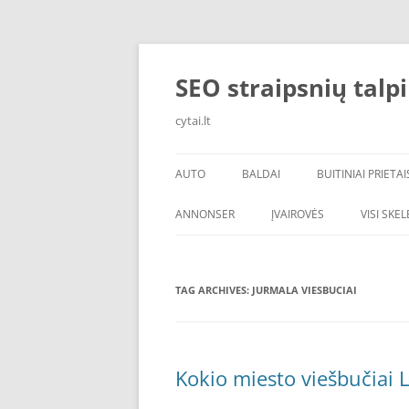
Skip
to
content
SEO straipsnių talp
cytai.lt
AUTO
BALDAI
BUITINIAI PRIETAI
PADANGOS
ANNONSER
ĮVAIROVĖS
VISI SKE
TAG ARCHIVES:
JURMALA VIESBUCIAI
Kokio miesto viešbučiai L