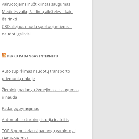
vairuotojams ir užtikrintas saugumas
Medinės vaikų žaidimų aikštelės – kaip
išsirinkti
CBD aliejaus nauda sportuojantiems –
naudoti gali visi
PERKU PADANGAS INTERNETU
Auto supirkimas naudotų transporto
priemonių rinkoje
Žieminių padangų žymėjimas – saugumas
ir nauda
Padangų žymėjimas
Automobilio turbinų istorija ir ateitis
TOP 6 populiariausi padangų gamintojai
Lietuvoje 2021