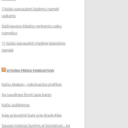
7 būdų panaudoti žaidimų namelį
vaikams
Dažniausios klaidos renkantis vaikų
namelius
11 būdų panaudoti medinę laipiojimo
sienelę
GYVUNU PREKIU PARDUOTUVE
Kačių skiepai – vakcinacijos grafikas
Ką naudinga žinoti apie kates
Kačių auklėjimas
Kaip pripratinti katę prie draskyklės
Sausas maistas šunims ar konservai – ką