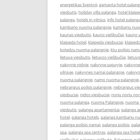
energetikas šventoji
,
gamanta hotel palang
viesbutis
,
holiday villa palanga
,
hotel klaip
palanga
,
hotels in vilnius
,
info hotel palang
kambario nuoma palangoje
,
kambariu nuo
kaunas viesbutis
,
kauno viešbučiai
,
kauno v
klaipeda hotel
,
klaipeda viesbuciai
,
klaipedo
kotedzu nuoma palangoje
,
ktu poilsio nam
lietuva viesbutis
,
lietuvos viešbučiai
,
lietuv
nakvynė nidoje
,
nakvyne pajuryje
,
nakvyne
vilniuje
,
nakvynes namai palangoje
,
nakvyn
nuoma palangoje
,
namo nuoma palangoje
nebrangus poilsis palangoje
,
nebrangus vies
viesbuciai
,
nidos viesbuciai
,
noriu noriu nor
nuoma palanga
,
nuoma Palangoje
,
nuoma p
viesbutis
,
palanga apartamentai
,
palanga 
hotel
,
palanga hotels
,
palanga kambariu n
palanga poilsio namai
,
palanga poilsis
,
pala
spa
,
palanga spa centras
,
palanga spa hotel
viešbučiai
,
palanga viešbutis
,
Palangoje
,
pa