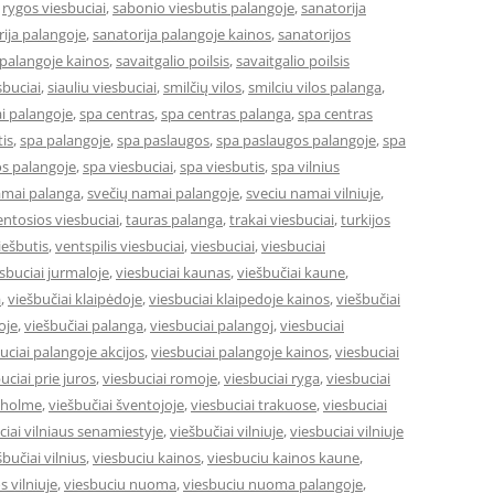
,
rygos viesbuciai
,
sabonio viesbutis palangoje
,
sanatorija
ija palangoje
,
sanatorija palangoje kainos
,
sanatorijos
 palangoje kainos
,
savaitgalio poilsis
,
savaitgalio poilsis
sbuciai
,
siauliu viesbuciai
,
smilčių vilos
,
smilciu vilos palanga
,
i palangoje
,
spa centras
,
spa centras palanga
,
spa centras
is
,
spa palangoje
,
spa paslaugos
,
spa paslaugos palangoje
,
spa
s palangoje
,
spa viesbuciai
,
spa viesbutis
,
spa vilnius
amai palanga
,
svečių namai palangoje
,
sveciu namai vilniuje
,
entosios viesbuciai
,
tauras palanga
,
trakai viesbuciai
,
turkijos
ešbutis
,
ventspilis viesbuciai
,
viesbuciai
,
viesbuciai
sbuciai jurmaloje
,
viesbuciai kaunas
,
viešbučiai kaune
,
a
,
viešbučiai klaipėdoje
,
viesbuciai klaipedoje kainos
,
viešbučiai
oje
,
viešbučiai palanga
,
viesbuciai palangoj
,
viesbuciai
uciai palangoje akcijos
,
viesbuciai palangoje kainos
,
viesbuciai
uciai prie juros
,
viesbuciai romoje
,
viesbuciai ryga
,
viesbuciai
okholme
,
viešbučiai šventojoje
,
viesbuciai trakuose
,
viesbuciai
ciai vilniaus senamiestyje
,
viešbučiai vilniuje
,
viesbuciai vilniuje
šbučiai vilnius
,
viesbuciu kainos
,
viesbuciu kainos kaune
,
s vilniuje
,
viesbuciu nuoma
,
viesbuciu nuoma palangoje
,