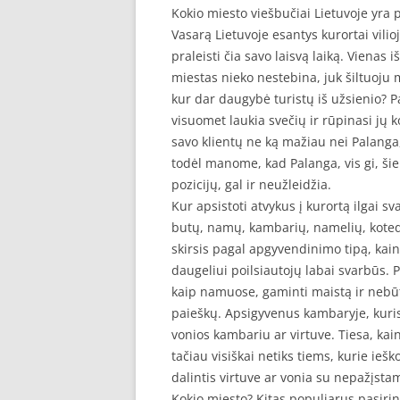
Kokio miesto viešbučiai Lietuvoje yra 
Vasarą Lietuvoje esantys kurortai vilio
praleisti čia savo laisvą laiką. Vienas 
miestas nieko nestebina, juk šiltuoju me
kur dar daugybė turistų iš užsienio? P
visuomet laukia svečių ir rūpinasi jų 
savo klientų ne ką mažiau nei Palanga,
todėl manome, kad Palanga, vis gi, šiek
pozicijų, gal ir neužleidžia.
Kur apsistoti atvykus į kurortą ilgai 
butų, namų, kambarių, namelių, kotedž
skirsis pagal apgyvendinimo tipą, kainą 
daugeliui poilsiautojų labai svarbūs. 
kaip namuose, gaminti maistą ir nebū
paieškų. Apsigyvenus kambaryje, kuri
vonios kambariu ar virtuve. Tiesa, ka
tačiau visiškai netiks tiems, kurie ieš
dalintis virtuve ar vonia su nepažįst
Kokio miesto? Kitas populiarus pasirink