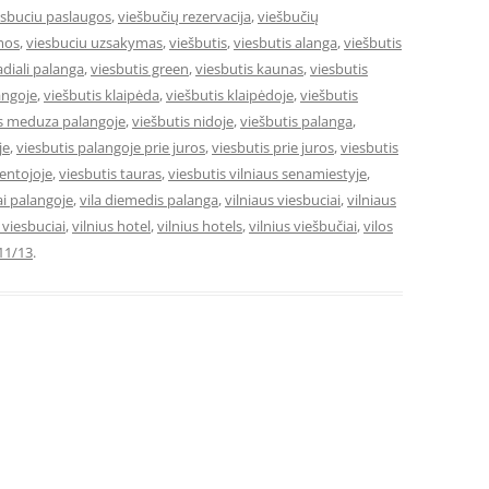
esbuciu paslaugos
,
viešbučių rezervacija
,
viešbučių
mos
,
viesbuciu uzsakymas
,
viešbutis
,
viesbutis alanga
,
viešbutis
adiali palanga
,
viesbutis green
,
viesbutis kaunas
,
viesbutis
angoje
,
viešbutis klaipėda
,
viešbutis klaipėdoje
,
viešbutis
is meduza palangoje
,
viešbutis nidoje
,
viešbutis palanga
,
je
,
viesbutis palangoje prie juros
,
viesbutis prie juros
,
viesbutis
ventojoje
,
viesbutis tauras
,
viesbutis vilniaus senamiestyje
,
ai palangoje
,
vila diemedis palanga
,
vilniaus viesbuciai
,
vilniaus
e viesbuciai
,
vilnius hotel
,
vilnius hotels
,
vilnius viešbučiai
,
vilos
11/13
.