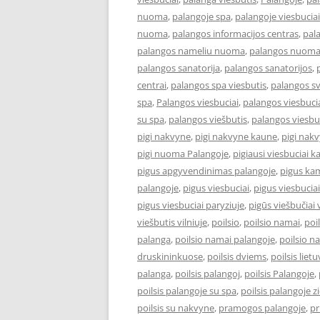
nuoma
,
palangoje spa
,
palangoje viesbuciai
nuoma
,
palangos informacijos centras
,
pal
palangos nameliu nuoma
,
palangos nuom
palangos sanatorija
,
palangos sanatorijos
,
centrai
,
palangos spa viesbutis
,
palangos s
spa
,
Palangos viesbuciai
,
palangos viesbucia
su spa
,
palangos viešbutis
,
palangos viesbu
pigi nakvyne
,
pigi nakvyne kaune
,
pigi nak
pigi nuoma Palangoje
,
pigiausi viesbuciai 
pigus apgyvendinimas palangoje
,
pigus kam
palangoje
,
pigus viesbuciai
,
pigus viesbucia
pigus viesbuciai paryziuje
,
pigūs viešbučiai v
viešbutis vilniuje
,
poilsio
,
poilsio namai
,
poi
palanga
,
poilsio namai palangoje
,
poilsio n
druskininkuose
,
poilsis dviems
,
poilsis liet
palanga
,
poilsis palangoj
,
poilsis Palangoje
,
poilsis palangoje su spa
,
poilsis palangoje 
poilsis su nakvyne
,
pramogos palangoje
,
pr