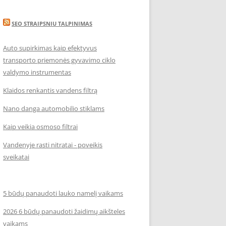
SEO STRAIPSNIU TALPINIMAS
Auto supirkimas kaip efektyvus
transporto priemonės gyvavimo ciklo
valdymo instrumentas
Klaidos renkantis vandens filtrą
Nano danga automobilio stiklams
Kaip veikia osmoso filtrai
Vandenyje rasti nitratai - poveikis
sveikatai
5 būdų panaudoti lauko namelį vaikams
2026 6 būdų panaudoti žaidimų aikšteles
vaikams