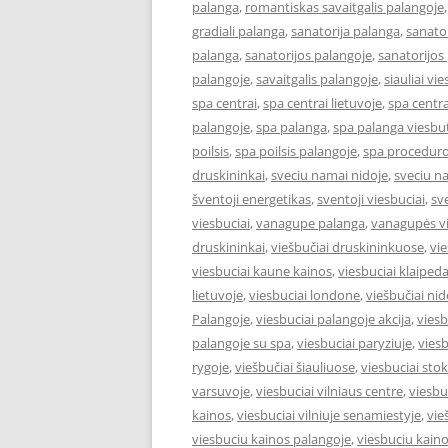
palanga
,
romantiskas savaitgalis palangoje
gradiali palanga
,
sanatorija palanga
,
sanator
palanga
,
sanatorijos palangoje
,
sanatorijos
palangoje
,
savaitgalis palangoje
,
siauliai vie
spa centrai
,
spa centrai lietuvoje
,
spa centra
palangoje
,
spa palanga
,
spa palanga viesbut
poilsis
,
spa poilsis palangoje
,
spa proceduro
druskininkai
,
sveciu namai nidoje
,
sveciu n
šventoji energetikas
,
sventoji viesbuciai
,
sv
viesbuciai
,
vanagupe palanga
,
vanagupės vi
druskininkai
,
viešbučiai druskininkuose
,
vie
viesbuciai kaune kainos
,
viesbuciai klaiped
lietuvoje
,
viesbuciai londone
,
viešbučiai nid
Palangoje
,
viesbuciai palangoje akcija
,
viesb
palangoje su spa
,
viesbuciai paryziuje
,
viesb
rygoje
,
viešbučiai šiauliuose
,
viesbuciai st
varsuvoje
,
viesbuciai vilniaus centre
,
viesbu
kainos
,
viesbuciai vilniuje senamiestyje
,
vie
viesbuciu kainos palangoje
,
viesbuciu kaino