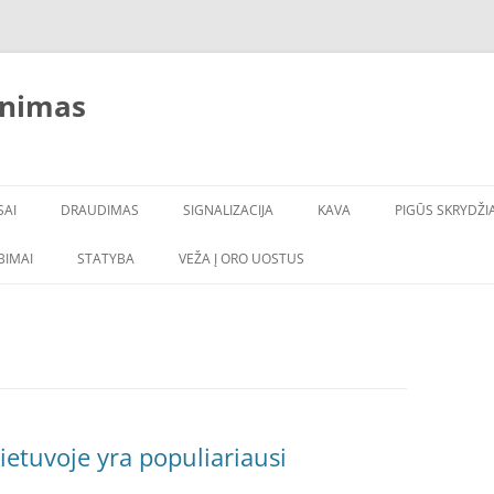
inimas
SAI
DRAUDIMAS
SIGNALIZACIJA
KAVA
PIGŪS SKRYDŽIA
LBIMAI
STATYBA
VEŽA Į ORO UOSTUS
ietuvoje yra populiariausi