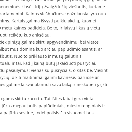
konominės klasės trijų žvaigždučių viešbutis, kuriame
partamentai. Kainos viešbučiuose dažniausiai yra nuo
ims. Kartais galima išvysti puikių akcijų, kuomet
 metu kainos padidėja. Be to, ir laisvų likusių vietų
vuoti reikėtų kuo anksčiau.
 kiek pinigų galime skirti apgyvendinimui bei vietos,
albūt mus domina kuo arčiau paplūdimio esantis, ar
ešbutis. Nuo to priklauso ir mūsų galutinis
alu ir tai, kad į kainą būtų įskaičiuoti pusryčiai.
du pasiūlymus: vienas su pusryčiais, o kitas be. Viešint
yčių, o kiti maitinimai galimi kavinėse, baruose ar
s galime laisvai planuoti savo laiką ir neskubėti grįžti
ogoms skirtu kurortu. Tai išties labai gera vieta
rie jūros mėgaujantis paplūdimiais, miesto renginiais ir
 pajūrio sostine, todėl poilsis čia visuomet bus