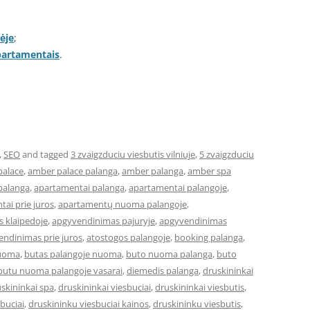
ėje
;
apartamentais
.
,
SEO
and tagged
3 zvaigzduciu viesbutis vilniuje
,
5 zvaigzduciu
palace
,
amber palace palanga
,
amber palanga
,
amber spa
palanga
,
apartamentai palanga
,
apartamentai palangoje
,
ai prie juros
,
apartamentų nuoma palangoje
,
 klaipedoje
,
apgyvendinimas pajuryje
,
apgyvendinimas
ndinimas prie juros
,
atostogos palangoje
,
booking palanga
,
nuoma
,
butas palangoje nuoma
,
buto nuoma palanga
,
buto
butu nuoma palangoje vasarai
,
diemedis palanga
,
druskininkai
skininkai spa
,
druskininkai viesbuciai
,
druskininkai viesbutis
,
buciai
,
druskininku viesbuciai kainos
,
druskininku viesbutis
,