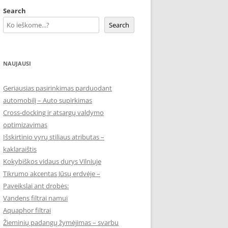
Search
Search
NAUJAUSI
Geriausias pasirinkimas parduodant
automobilį – Auto supirkimas
Cross-docking ir atsargų valdymo
optimizavimas
Išskirtinio vyrų stiliaus atributas –
kaklaraištis
Kokybiškos vidaus durys Vilniuje
Tikrumo akcentas Jūsų erdvėje –
Paveikslai ant drobės:
Vandens filtrai namui
Aquaphor filtrai
Žieminių padangų žymėjimas – svarbu