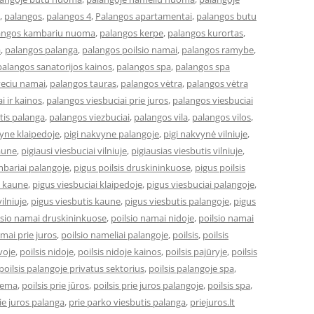
,
palangos
,
palangos 4
,
Palangos apartamentai
,
palangos butu
angos kambariu nuoma
,
palangos kerpe
,
palangos kurortas
,
a
,
palangos palanga
,
palangos poilsio namai
,
palangos ramybe
,
palangos sanatorijos kainos
,
palangos spa
,
palangos spa
veciu namai
,
palangos tauras
,
palangos vėtra
,
palangos vėtra
i ir kainos
,
palangos viesbuciai prie juros
,
palangos viesbuciai
tis palanga
,
palangos viezbuciai
,
palangos vila
,
palangos vilos
,
vyne klaipedoje
,
pigi nakvyne palangoje
,
pigi nakvynė vilniuje
,
kaune
,
pigiausi viesbuciai vilniuje
,
pigiausias viesbutis vilniuje
,
bariai palangoje
,
pigus poilsis druskininkuose
,
pigus poilsis
i kaune
,
pigus viesbuciai klaipedoje
,
pigus viesbuciai palangoje
,
ilniuje
,
pigus viesbutis kaune
,
pigus viesbutis palangoje
,
pigus
lsio namai druskininkuose
,
poilsio namai nidoje
,
poilsio namai
amai prie juros
,
poilsio nameliai palangoje
,
poilsis
,
poilsis
uvoje
,
poilsis nidoje
,
poilsis nidoje kainos
,
poilsis pajūryje
,
poilsis
poilsis palangoje privatus sektorius
,
poilsis palangoje spa
,
ziema
,
poilsis prie jūros
,
poilsis prie juros palangoje
,
poilsis spa
,
ie juros palanga
,
prie parko viesbutis palanga
,
priejuros.lt