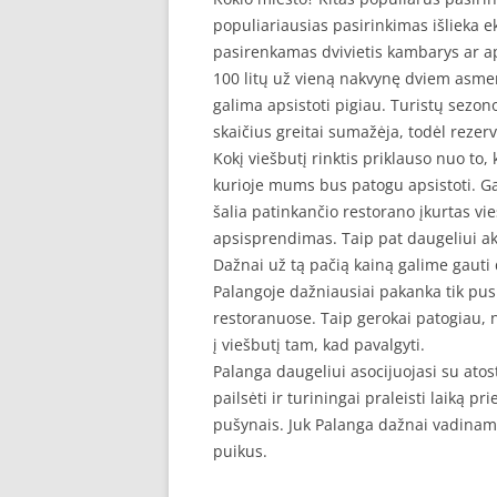
populiariausias pasirinkimas išlieka e
pasirenkamas dvivietis kambarys ar a
100 litų už vieną nakvynę dviem asmen
galima apsistoti pigiau. Turistų sezono
skaičius greitai sumažėja, todėl rezer
Kokį viešbutį rinktis priklauso nuo to,
kurioje mums bus patogu apsistoti. G
šalia patinkančio restorano įkurtas vi
apsisprendimas. Taip pat daugeliui aktu
Dažnai už tą pačią kainą galime gauti 
Palangoje dažniausiai pakanka tik pusr
restoranuose. Taip gerokai patogiau, ne
į viešbutį tam, kad pavalgyti.
Palanga daugeliui asocijuojasi su atost
pailsėti ir turiningai praleisti laiką p
pušynais. Juk Palanga dažnai vadinama
puikus.