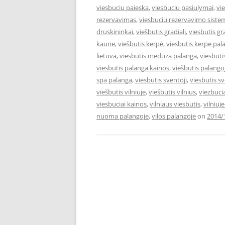
viesbuciu paieska
,
viesbuciu pasiulymai
,
vi
rezervavimas
,
viesbuciu rezervavimo siste
druskininkai
,
viešbutis gradiali
,
viesbutis gr
kaune
,
viešbutis kerpė
,
viesbutis kerpe pal
lietuva
,
viesbutis meduza palanga
,
viesbut
viesbutis palanga kainos
,
viešbutis palango
spa palanga
,
viesbutis sventoji
,
viesbutis s
viešbutis vilniuje
,
viešbutis vilnius
,
viezbuci
viesbuciai kainos
,
vilniaus viesbutis
,
vilniuj
nuoma palangoje
,
vilos palangoje
on
2014/