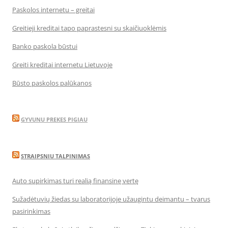
Paskolos internetu – greitai
Greitieji kreditai tapo paprastesni su skaičiuoklėmis
Banko paskola būstui
Greiti kreditai internetu Lietuvoje
Būsto paskolos palūkanos
GYVUNU PREKES PIGIAU
STRAIPSNIU TALPINIMAS
Auto supirkimas turi realią finansinę vertę
Sužadėtuvių žiedas su laboratorijoje užaugintu deimantu – tvarus
pasirinkimas