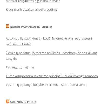
Mitas ar realybė tas pigus draudimas?
Klausimai ir atsakymai dėl draudimo
NAUJOS PADANGOS INTERNETU
Automobilių supirkimas – kodėl žmonės renkasi paprastesnį
pardavimo būdą?
Žieminių padangų žymėjimo reikšmės – Atsakomybė nesilaikant
taisyklių
Padangų žymėjimas
Turbokompresoriaus veikimo principai – būdai išvengti remonto
Vasarinių padangų kokybė internetu – sutaupoma laiko
AUGINTINIU PREKES