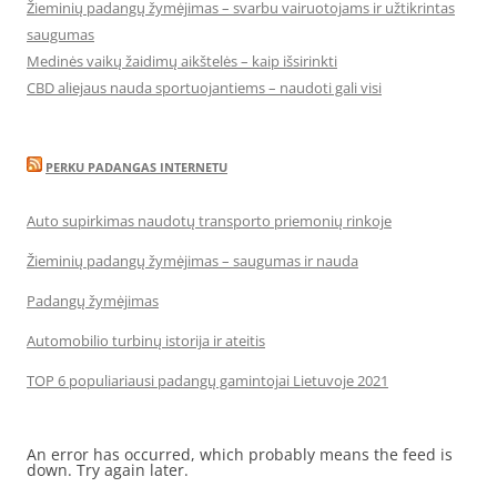
Žieminių padangų žymėjimas – svarbu vairuotojams ir užtikrintas
saugumas
Medinės vaikų žaidimų aikštelės – kaip išsirinkti
CBD aliejaus nauda sportuojantiems – naudoti gali visi
PERKU PADANGAS INTERNETU
Auto supirkimas naudotų transporto priemonių rinkoje
Žieminių padangų žymėjimas – saugumas ir nauda
Padangų žymėjimas
Automobilio turbinų istorija ir ateitis
TOP 6 populiariausi padangų gamintojai Lietuvoje 2021
An error has occurred, which probably means the feed is
down. Try again later.