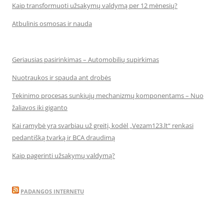
Kaip transformuoti užsakymų valdymą per 12 mėnesių?
Atbulinis osmosas ir nauda
Geriausias pasirinkimas – Automobilių supirkimas
Nuotraukos ir spauda ant drobės
Tekinimo procesas sunkiųjų mechanizmų komponentams – Nuo
žaliavos iki giganto
Kai ramybė yra svarbiau už greitį, kodėl „Vezam123.lt“ renkasi
pedantišką tvarką ir BCA draudimą
Kaip pagerinti užsakymų valdymą?
PADANGOS INTERNETU