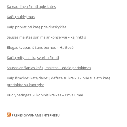
Ką naudinga žinoti apie kates
Kačių auklėjimas
Kaip pripratinti katę prie draskyklės
Sausas maistas šunims ar konservai – ką rinktis
Blogas kvapas iš šuns burnos – Halitozė
Kačių mityba – ką svarbu žinoti
Sausas ar šlapias kačių maistas – ėdalo parinkimas
Kaip išmokyti katę daryti į dėžutę su kraiku – prie tualeto katę
pratinkite su kantrybe
Kuo ypatingas Silikoninis kraikas – Privalumai
PREKES GYVUNAMS INTERNETU