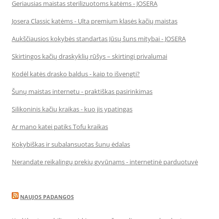
Geriausias maistas sterilizuotoms katėms - JOSERA
Josera Classic katėms - Ulta premium klasės kačių maistas
Aukščiausios kokybės standartas Jūsų šuns mitybai - JOSERA
Skirtingos kačių draskyklių rūšys – skirtingi privalumai
Kodėl katės drasko baldus - kaip to išvengti?
Šunų maistas internetu - praktiškas pasirinkimas
Silikoninis kačių kraikas - kuo jis ypatingas
Ar mano katei patiks Tofu kraikas
Kokybiškas ir subalansuotas šunų ėdalas
Nerandate reikalingų prekių gyvūnams - internetinė parduotuvė
NAUJOS PADANGOS