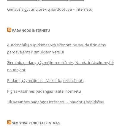
Geriausia gyvūnų prekių parduotuvė – internetu
PADANGOS INTERNETU
Automobilių supirkimas yra ekonominė nauda fiziniams
pardavėjams ir smulkiam verslui
Žieminių padangų žymėjimo reikšmės, Nauda ir Atsakomybė
naudojant
Padangų žymėjimas – Viskas ką reikia žinoti
Pigias vasarines padangas rasite internetu
Tik vasarinės padangos internetu – naudotų nepirkčiau
SEO STRAIPSNIU TALPINIMAS