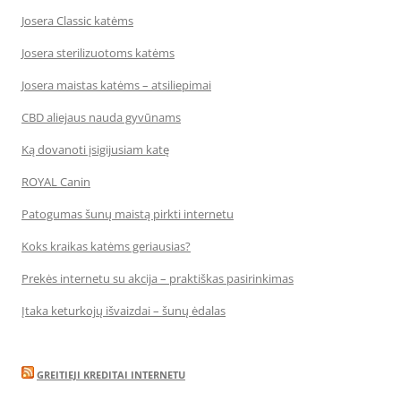
Josera Classic katėms
Josera sterilizuotoms katėms
Josera maistas katėms – atsiliepimai
CBD aliejaus nauda gyvūnams
Ką dovanoti įsigijusiam katę
ROYAL Canin
Patogumas šunų maistą pirkti internetu
Koks kraikas katėms geriausias?
Prekės internetu su akcija – praktiškas pasirinkimas
Įtaka keturkojų išvaizdai – šunų ėdalas
GREITIEJI KREDITAI INTERNETU