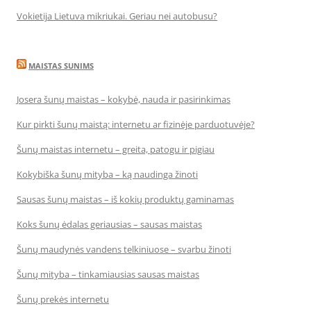
Vokietija Lietuva mikriukai. Geriau nei autobusu?
MAISTAS SUNIMS
Josera šunų maistas – kokybė, nauda ir pasirinkimas
Kur pirkti šunų maistą: internetu ar fizinėje parduotuvėje?
Šunų maistas internetu – greita, patogu ir pigiau
Kokybiška šunų mityba – ką naudinga žinoti
Sausas šunų maistas – iš kokių produktų gaminamas
Koks šunų ėdalas geriausias – sausas maistas
Šunų maudynės vandens telkiniuose – svarbu žinoti
Šunų mityba – tinkamiausias sausas maistas
Šunų prekės internetu