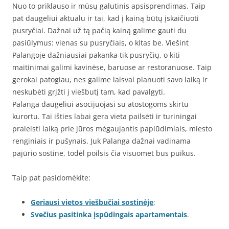
Nuo to priklauso ir mūsų galutinis apsisprendimas. Taip
pat daugeliui aktualu ir tai, kad į kainą būtų įskaičiuoti
pusryčiai. Dažnai už tą pačią kainą galime gauti du
pasiūlymus: vienas su pusryčiais, o kitas be. Viešint
Palangoje dažniausiai pakanka tik pusryčių, o kiti
maitinimai galimi kavinėse, baruose ar restoranuose. Taip
gerokai patogiau, nes galime laisvai planuoti savo laiką ir
neskubėti grįžti į viešbutį tam, kad pavalgyti.
Palanga daugeliui asocijuojasi su atostogoms skirtu
kurortu. Tai išties labai gera vieta pailsėti ir turiningai
praleisti laiką prie jūros mėgaujantis paplūdimiais, miesto
renginiais ir pušynais. Juk Palanga dažnai vadinama
pajūrio sostine, todėl poilsis čia visuomet bus puikus.
Taip pat pasidomėkite:
Geriausi vietos viešbučiai sostinėje
;
Svečius pasitinka įspūdingais apartamentais
.