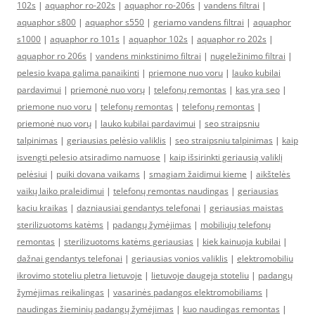
102s
|
aquaphor ro-202s
|
aquaphor ro-206s
|
vandens filtrai
|
aquaphor s800
|
aquaphor s550
|
geriamo vandens filtrai
|
aquaphor
s1000
|
aquaphor ro 101s
|
aquaphor 102s
|
aquaphor ro 202s
|
aquaphor ro 206s
|
vandens minkstinimo filtrai
|
nugeležinimo filtrai
|
pelesio kvapa galima panaikinti
|
priemone nuo voru
|
lauko kubilai
pardavimui
|
priemonė nuo vorų
|
telefonų remontas
|
kas yra seo
|
priemone nuo voru
|
telefonų remontas
|
telefonų remontas
|
priemonė nuo vorų
|
lauko kubilai pardavimui
|
seo straipsniu
talpinimas
|
geriausias pelėsio valiklis
|
seo straipsniu talpinimas
|
kaip
isvengti pelesio atsiradimo namuose
|
kaip išsirinkti geriausią valiklį
pelėsiui
|
puiki dovana vaikams
|
smagiam žaidimui kieme
|
aikštelės
vaikų laiko praleidimui
|
telefonų remontas naudingas
|
geriausias
kaciu kraikas
|
dazniausiai gendantys telefonai
|
geriausias maistas
sterilizuotoms katėms
|
padangų žymėjimas
|
mobiliųjų telefonų
remontas
|
sterilizuotoms katėms geriausias
|
kiek kainuoja kubilai
|
dažnai gendantys telefonai
|
geriausias vonios valiklis
|
elektromobiliu
ikrovimo stoteliu pletra lietuvoje
|
lietuvoje daugeja stoteliu
|
padangų
žymėjimas reikalingas
|
vasarinės padangos elektromobiliams
|
naudingas žieminių padangų žymėjimas
|
kuo naudingas remontas
|