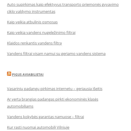
Auto supirkimas kaip efektyvus transporto priemonės gyvavimo
ciklo valdymo instrumentas
Kaip veikia atbulinis osmosas
Kaip veikia vandens nugeležinimo filtrai
Klaidos renkantis vandens filtrą
Vandens filtrai visam namui su geriamo vandens sistema
PIGUS AVIABILIETAI
Vasarinių padangų pirkimas internetu – geriausia išeitis
Ar verta brangias padangas pirkti ekonominės klasės
automobiliams
Vandens kokybės garantas namuose – filtrai
Kur rasti nuomai automobilį Vilniuje