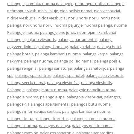
palangoje
,
namuku nuoma palangoje
,
nebrangus poilsis palangoje
,
nebrangus viesbuciai vilniuje
,
nida poilsio namai
,
nida viesbuciai
,
nidoje viesbuciai
,
nidos viesbuciai
,
noriu noriu noriu
,
noriu noriu
palanga
,
noriunoriu noriu
,
nuoma pajuryje
,
nuoma palanga
,
nuoma
Palangoje
,
nuoma palangoje prie juros
,
nuomojami kambariai
palangoje
,
pajurio viesbutis
,
palanga apartamentai
,
palanga
apgyvendinimas
,
palanga booking
,
palanga dabar
,
palanga hotel
,
palanga hotels
,
palanga kambariu nuoma
,
palanga kerpe
,
palanga
nakvyne
,
palanga nuoma
,
palanga poilsio namai
,
palanga poilsis
,
palanga renginiai
,
palanga sanatorija
,
palanga sanatorijos
,
palanga
spa
,
palanga spa centras
,
palanga spa hotel
,
palanga spa viesbutis
,
palanga sveciu namai
,
palanga viešbučiai
,
palanga viešbutis
,
Palangoje
,
palangoje butu nuoma
,
palangoje nameliu nuoma
,
palangoje nuoma
,
palangoje spa
,
palangoje viesbuciai
,
palangos
,
palangos 4
,
Palangos apartamentai
,
palangos butu nuoma
,
palangos informacijos centras
,
palangos kambariu nuoma
,
palangos kerpe
,
palangos kurortas
,
palangos nameliu nuoma
,
palangos nuoma
,
palangos palanga
,
palangos poilsio namai
,
palangos ramybe
,
palangos sanatorija
,
palangos sanatorijos
,