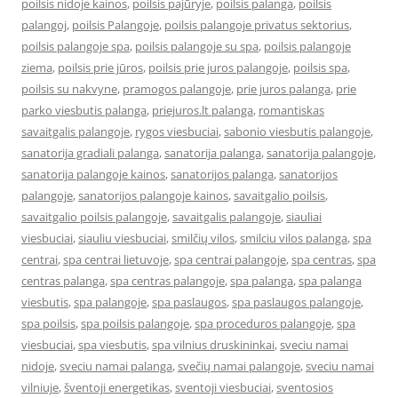
poilsis nidoje kainos
,
poilsis pajūryje
,
poilsis palanga
,
poilsis
palangoj
,
poilsis Palangoje
,
poilsis palangoje privatus sektorius
,
poilsis palangoje spa
,
poilsis palangoje su spa
,
poilsis palangoje
ziema
,
poilsis prie jūros
,
poilsis prie juros palangoje
,
poilsis spa
,
poilsis su nakvyne
,
pramogos palangoje
,
prie juros palanga
,
prie
parko viesbutis palanga
,
priejuros.lt palanga
,
romantiskas
savaitgalis palangoje
,
rygos viesbuciai
,
sabonio viesbutis palangoje
,
sanatorija gradiali palanga
,
sanatorija palanga
,
sanatorija palangoje
,
sanatorija palangoje kainos
,
sanatorijos palanga
,
sanatorijos
palangoje
,
sanatorijos palangoje kainos
,
savaitgalio poilsis
,
savaitgalio poilsis palangoje
,
savaitgalis palangoje
,
siauliai
viesbuciai
,
siauliu viesbuciai
,
smilčių vilos
,
smilciu vilos palanga
,
spa
centrai
,
spa centrai lietuvoje
,
spa centrai palangoje
,
spa centras
,
spa
centras palanga
,
spa centras palangoje
,
spa palanga
,
spa palanga
viesbutis
,
spa palangoje
,
spa paslaugos
,
spa paslaugos palangoje
,
spa poilsis
,
spa poilsis palangoje
,
spa proceduros palangoje
,
spa
viesbuciai
,
spa viesbutis
,
spa vilnius druskininkai
,
sveciu namai
nidoje
,
sveciu namai palanga
,
svečių namai palangoje
,
sveciu namai
vilniuje
,
šventoji energetikas
,
sventoji viesbuciai
,
sventosios