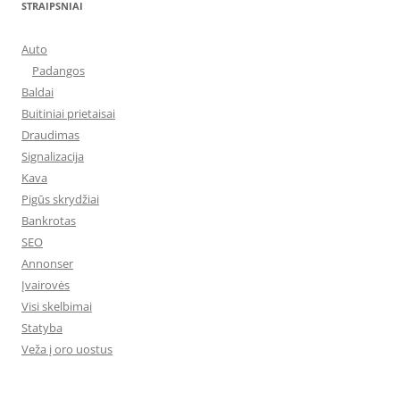
STRAIPSNIAI
Auto
Padangos
Baldai
Buitiniai prietaisai
Draudimas
Signalizacija
Kava
Pigūs skrydžiai
Bankrotas
SEO
Annonser
Įvairovės
Visi skelbimai
Statyba
Veža į oro uostus