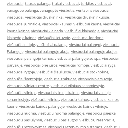
viesbuciai
,
tauras palanga
,
trakai viesbuciai
,
turkijos viesbuciai
,
vanagupe palanga
,
vanagupės viešbutis
,
ventspilis viesbuciai
,
viesbuciai
,
viesbuciai druskininkai
,
viešbučiai druskininkuose
,
viesbuciai jurmaloje
,
viesbuciai kaunas
,
viešbučiai kaune
,
viesbuciai
kaune kainos
,
viesbuciai klaipeda
,
viešbučiai klaipėdoje
,
viesbuciai
klaipedoje kainos
,
viešbučiai lietuvoje
,
viesbuciai londone
,
viešbučiai nidoje
,
viešbučiai palanga
,
viesbuciai palangoj
,
viesbuciai
Palangoje
,
viesbuciai palangoje akcija
,
viesbuciai palangoje akcijos
,
viesbuciai palangoje kainos
,
viesbuciai palangoje su spa
,
viesbuciai
paryziuje
,
viesbuciai prie juros
,
viesbuciai romoje
,
viesbuciai ryga
,
viesbuciai rygoje
,
viešbučiai šiauliuose
,
viesbuciai stokholme
,
viešbučiai šventojoje
,
viesbuciai trakuose
,
viesbuciai varsuvoje
,
viesbuciai vilniaus centre
,
viesbuciai vilniaus senamiestyje
,
viešbučiai vilniuje
,
viesbuciai vilniuje kainos
,
viesbuciai vilniuje
senamiestyje
,
viešbučiai vilnius
,
viesbuciu kainos
,
viesbuciu kainos
kaune
,
viesbuciu kainos palangoje
,
viesbuciu kainos vilniuje
,
viesbuciu nuoma
,
viesbuciu nuoma palangoje
,
viesbuciu paieska
,
viesbuciu pasiulymai
,
viesbuciu paslaugos
,
viešbučių rezervacija
,
viešbučių rezervavimas
,
viesbuciu rezervavimo sistemos
,
viesbuciu