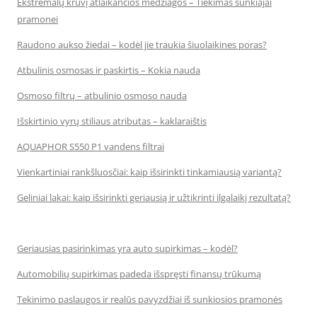
Ekstremalų krūvį atlaikančios medžiagos – Tiekimas sunkiajai
pramonei
Raudono aukso žiedai – kodėl jie traukia šiuolaikines poras?
Atbulinis osmosas ir paskirtis – Kokia nauda
Osmoso filtrų – atbulinio osmoso nauda
Išskirtinio vyrų stiliaus atributas – kaklaraištis
AQUAPHOR S550 P1 vandens filtrai
Vienkartiniai rankšluosčiai: kaip išsirinkti tinkamiausią variantą?
Geliniai lakai: kaip išsirinkti geriausią ir užtikrinti ilgalaikį rezultatą?
Geriausias pasirinkimas yra auto supirkimas – kodėl?
Automobilių supirkimas padeda išspręsti finansų trūkumą
Tekinimo paslaugos ir realūs pavyzdžiai iš sunkiosios pramonės