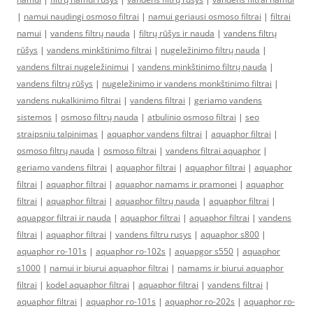
|
namui naudingi osmoso filtrai
|
namui geriausi osmoso filtrai
|
filtrai
namui
|
vandens filtrų nauda
|
filtrų rūšys ir nauda
|
vandens filtrų
rūšys
|
vandens minkštinimo filtrai
|
nugeležinimo filtrų nauda
|
vandens filtrai nugeležinimui
|
vandens minkštinimo filtrų nauda
|
vandens filtrų rūšys
|
nugeležinimo ir vandens monkštinimo filtrai
|
vandens nukalkinimo filtrai
|
vandens filtrai
|
geriamo vandens
sistemos
|
osmoso filtrų nauda
|
atbulinio osmoso filtrai
|
seo
straipsniu talpinimas
|
aquaphor vandens filtrai
|
aquaphor filtrai
|
osmoso filtrų nauda
|
osmoso filtrai
|
vandens filtrai aquaphor
|
geriamo vandens filtrai
|
aquaphor filtrai
|
aquaphor filtrai
|
aquaphor
filtrai
|
aquaphor filtrai
|
aquaphor namams ir pramonei
|
aquaphor
filtrai
|
aquaphor filtrai
|
aquaphor filtrų nauda
|
aquaphor filtrai
|
aquapgor filtrai ir nauda
|
aquaphor filtrai
|
aquaphor filtrai
|
vandens
filtrai
|
aquaphor filtrai
|
vandens filtru rusys
|
aquaphor s800
|
aquaphor ro-101s
|
aquaphor ro-102s
|
aquapgor s550
|
aquaphor
s1000
|
namui ir biurui aquaphor filtrai
|
namams ir biurui aquaphor
filtrai
|
kodel aquaphor filtrai
|
aquaphor filtrai
|
vandens filtrai
|
aquaphor filtrai
|
aquaphor ro-101s
|
aquaphor ro-202s
|
aquaphor ro-