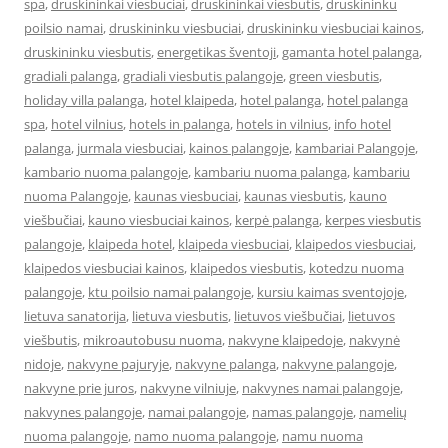
spa
,
druskininkai viesbuciai
,
druskininkai viesbutis
,
druskininku
poilsio namai
,
druskininku viesbuciai
,
druskininku viesbuciai kainos
,
druskininku viesbutis
,
energetikas šventoji
,
gamanta hotel palanga
,
gradiali palanga
,
gradiali viesbutis palangoje
,
green viesbutis
,
holiday villa palanga
,
hotel klaipeda
,
hotel palanga
,
hotel palanga
spa
,
hotel vilnius
,
hotels in palanga
,
hotels in vilnius
,
info hotel
palanga
,
jurmala viesbuciai
,
kainos palangoje
,
kambariai Palangoje
,
kambario nuoma palangoje
,
kambariu nuoma palanga
,
kambariu
nuoma Palangoje
,
kaunas viesbuciai
,
kaunas viesbutis
,
kauno
viešbučiai
,
kauno viesbuciai kainos
,
kerpė palanga
,
kerpes viesbutis
palangoje
,
klaipeda hotel
,
klaipeda viesbuciai
,
klaipedos viesbuciai
,
klaipedos viesbuciai kainos
,
klaipedos viesbutis
,
kotedzu nuoma
palangoje
,
ktu poilsio namai palangoje
,
kursiu kaimas sventojoje
,
lietuva sanatorija
,
lietuva viesbutis
,
lietuvos viešbučiai
,
lietuvos
viešbutis
,
mikroautobusu nuoma
,
nakvyne klaipedoje
,
nakvynė
nidoje
,
nakvyne pajuryje
,
nakvyne palanga
,
nakvyne palangoje
,
nakvyne prie juros
,
nakvyne vilniuje
,
nakvynes namai palangoje
,
nakvynes palangoje
,
namai palangoje
,
namas palangoje
,
namelių
nuoma palangoje
,
namo nuoma palangoje
,
namu nuoma