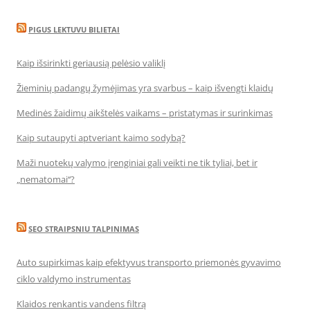
PIGUS LEKTUVU BILIETAI
Kaip išsirinkti geriausią pelėsio valiklį
Žieminių padangų žymėjimas yra svarbus – kaip išvengti klaidų
Medinės žaidimų aikštelės vaikams – pristatymas ir surinkimas
Kaip sutaupyti aptveriant kaimo sodybą?
Maži nuotekų valymo įrenginiai gali veikti ne tik tyliai, bet ir
„nematomai‘‘?
SEO STRAIPSNIU TALPINIMAS
Auto supirkimas kaip efektyvus transporto priemonės gyvavimo
ciklo valdymo instrumentas
Klaidos renkantis vandens filtrą