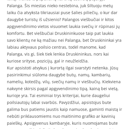
Palanga. Šis miestas nieko nestebina, juk šiltuoju metų
laiku čia atvyksta tikriausiai puse šalies piliečių, o kur dar
daugybė turistų iš užsienio? Palangos viešbučiai ir kitos
apgyvendinimo vietos visuomet laukia svečių ir rūpinasi jų
komfortu. Bet viešbučiai Druskininkuose taip pat laukia
savo klientų ne ką mažiau nei Palanga, bet Druskininkai yra
labiau aktyvaus poilsio centras, todėl manome, kad
Palanga, vis gi, šiek tiek lenkia Druskininkus, nors kai
kuriose srityse, pozicijų, gal ir neužleidžia.
Kur apsistoti atvykus į kurortą ilgai svarstyti netenka. Jūsų
pasirinkimui siūloma daugybė butų, namų, kambarių,
namelių, kotedžų, vilų, svečių namų ir viešbučių. Kiekviena
nakvynė skirsis pagal apgyvendinimo tipą, kainą bei vietą,
kurioje yra. Tai esminiai trys kriterijai, kurie daugeliui
poilsiautojų labai svarbūs. Pavyzdžiui, apsistojus bute
galima bus patiems jaustis kaip namuose, gaminti maistą ir
nebūti priklausomiems nuo maitinimo grafiko ar kavinių
paieškų. Apsigyvenus kambaryje, kuris nuomojamas bute