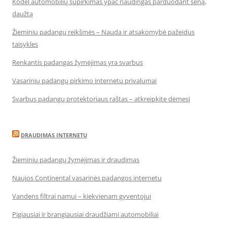
Kodėl automobilių supirkimas ypač naudingas parduodant seną,
daužtą
Žieminių padangų reikšmės – Nauda ir atsakomybė pažeidus
taisykles
Renkantis padangas žymėjimas yra svarbus
Vasarinių padangų pirkimo internetu privalumai
Svarbus padangų protektoriaus raštas – atkreipkite dėmesį
DRAUDIMAS INTERNETU
Žieminių padangų žymėjimas ir draudimas
Naujos Continental vasarinės padangos internetu
Vandens filtrai namui – kiekvienam gyventojui
Pigiausiai ir brangiausiai draudžiami automobiliai