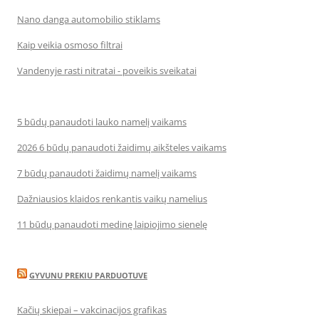
Nano danga automobilio stiklams
Kaip veikia osmoso filtrai
Vandenyje rasti nitratai - poveikis sveikatai
5 būdų panaudoti lauko namelį vaikams
2026 6 būdų panaudoti žaidimų aikšteles vaikams
7 būdų panaudoti žaidimų namelį vaikams
Dažniausios klaidos renkantis vaikų namelius
11 būdų panaudoti medinę laipiojimo sienelę
GYVUNU PREKIU PARDUOTUVE
Kačių skiepai – vakcinacijos grafikas