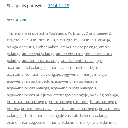
Straipsnis parašytas:
2014-11-13
Viešbučiai
.
This entry was posted in
Paslaugos
,
Poilsiui
,
SEO
and tagged
3
zvaigzduciu viesbutis vilniuje
,
5 zvaigzduciu viesbuciai vilniuje
,
alanga viesbutis
,
amber palace
,
amber palace palanga
,
amber
palanga
,
amber spa palanga
,
amber viesbutis
,
amber viesbutis
palanga
,
apartamentai palanga
,
apartamentai palangoje
,
apartamentai palangoje nuoma
,
apartamentai prie juros
,
apartamentų nuoma palangoje
,
apgyvendinimas jurmaloje
,
apgyvendinimas klaipedoje
,
apgyvendinimas pajuryje
,
apgyvendinimas palanga
,
apgyvendinimas palangoje
,
apgyvendinimas prie juros
,
atostogos palangoje
,
booking palanga
,
butai nuomai palangoje
,
butai palangoje nuoma
,
butas palangoje
nuoma
,
buto nuoma palanga
,
buto nuoma palangoje
,
butų nuoma
palangoje
,
butu nuoma palangoje vasarai
,
diemedis palanga
,
druskininkai apgyvendinimas
,
druskininkai nakvyne
,
druskininkai