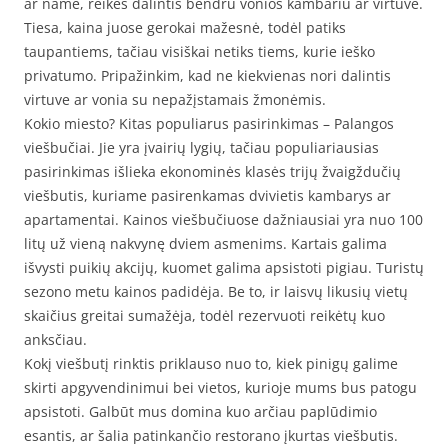
ar name, reikės dalintis bendru vonios kambariu ar virtuve.
Tiesa, kaina juose gerokai mažesnė, todėl patiks
taupantiems, tačiau visiškai netiks tiems, kurie ieško
privatumo. Pripažinkim, kad ne kiekvienas nori dalintis
virtuve ar vonia su nepažįstamais žmonėmis.
Kokio miesto? Kitas populiarus pasirinkimas – Palangos
viešbučiai. Jie yra įvairių lygių, tačiau populiariausias
pasirinkimas išlieka ekonominės klasės trijų žvaigždučių
viešbutis, kuriame pasirenkamas dvivietis kambarys ar
apartamentai. Kainos viešbučiuose dažniausiai yra nuo 100
litų už vieną nakvynę dviem asmenims. Kartais galima
išvysti puikių akcijų, kuomet galima apsistoti pigiau. Turistų
sezono metu kainos padidėja. Be to, ir laisvų likusių vietų
skaičius greitai sumažėja, todėl rezervuoti reikėtų kuo
anksčiau.
Kokį viešbutį rinktis priklauso nuo to, kiek pinigų galime
skirti apgyvendinimui bei vietos, kurioje mums bus patogu
apsistoti. Galbūt mus domina kuo arčiau paplūdimio
esantis, ar šalia patinkančio restorano įkurtas viešbutis.