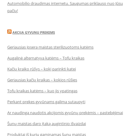
Automobilio draudimas internetu. Saugumas priklauso nuo Jūsų
pačių!
AKCIJA GYVUNU PREKEMS
Geriausias Josera maistas sterilizuotoms katėms
Augalinė alternatyva katėms – Tofu kraikas
Kačių kraiko rūšys – kokį parinkti katei
Geriausias kačių kraikas – kokios rūšies
Tofu kraikas katėms – kuo jis ypatingas
Perkant prekes gyvūnams galima sutaupyti
Ar naudinga naudotis akcijomis gyvūnų prekėmis – pastebėjimai
Šunų maistas daro įtaką augintinio išvaizdai
Produktai iš kurių gaminamas šunų maistas