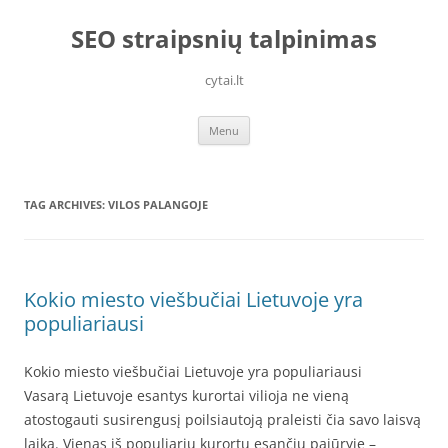
Skip
to
SEO straipsnių talpinimas
content
cytai.lt
Menu
TAG ARCHIVES:
VILOS PALANGOJE
Kokio miesto viešbučiai Lietuvoje yra
populiariausi
Kokio miesto viešbučiai Lietuvoje yra populiariausi
Vasarą Lietuvoje esantys kurortai vilioja ne vieną
atostogauti susirengusį poilsiautoją praleisti čia savo laisvą
laiką. Vienas iš populiarių kurortų esančių pajūryje –