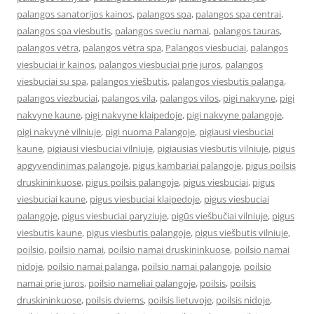
palangos sanatorijos kainos
,
palangos spa
,
palangos spa centrai
,
palangos spa viesbutis
,
palangos sveciu namai
,
palangos tauras
,
palangos vėtra
,
palangos vėtra spa
,
Palangos viesbuciai
,
palangos
viesbuciai ir kainos
,
palangos viesbuciai prie juros
,
palangos
viesbuciai su spa
,
palangos viešbutis
,
palangos viesbutis palanga
,
palangos viezbuciai
,
palangos vila
,
palangos vilos
,
pigi nakvyne
,
pigi
nakvyne kaune
,
pigi nakvyne klaipedoje
,
pigi nakvyne palangoje
,
pigi nakvynė vilniuje
,
pigi nuoma Palangoje
,
pigiausi viesbuciai
kaune
,
pigiausi viesbuciai vilniuje
,
pigiausias viesbutis vilniuje
,
pigus
apgyvendinimas palangoje
,
pigus kambariai palangoje
,
pigus poilsis
druskininkuose
,
pigus poilsis palangoje
,
pigus viesbuciai
,
pigus
viesbuciai kaune
,
pigus viesbuciai klaipedoje
,
pigus viesbuciai
palangoje
,
pigus viesbuciai paryziuje
,
pigūs viešbučiai vilniuje
,
pigus
viesbutis kaune
,
pigus viesbutis palangoje
,
pigus viešbutis vilniuje
,
poilsio
,
poilsio namai
,
poilsio namai druskininkuose
,
poilsio namai
nidoje
,
poilsio namai palanga
,
poilsio namai palangoje
,
poilsio
namai prie juros
,
poilsio nameliai palangoje
,
poilsis
,
poilsis
druskininkuose
,
poilsis dviems
,
poilsis lietuvoje
,
poilsis nidoje
,