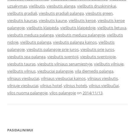
uzsakymas
,
viešbutis
,
viesbutis alanga
,
viešbutis druskininkai
,
viešbutis gradiali
,
viesbutis gradiali palanga
,
viesbutis green
,
viesbutis kaunas
,
viesbutis kaune
,
viešbutis kerpė
,
viesbutis kerpe
palangoje
,
viešbutis klaipėda
,
viešbutis klaipėdoje
,
viešbutis lietuva
,
viesbutis meduza palanga
,
viesbutis meduza palangoje
,
viešbutis
nidoje
,
viešbutis palanga
,
viesbutis palanga kainos
,
viešbutis
palangoje
,
viesbutis palangoje prie juros
,
viesbutis prie juros
,
viesbutis spa palanga
,
viesbutis sventoji
,
viesbutis sventojoje
,
viesbutis tauras
,
viesbutis vilniaus senamiestyje
,
viešbutis vilniuje
,
viešbutis vilnius
,
viezbuciai palangoje
,
vila diemedis palanga
,
vilniaus viesbuciai
,
vilniaus viesbuciai kainos
,
vilniaus viesbutis
,
vilniuje viesbuciai
,
vilnius hotel
,
vilnius hotels
,
vilnius viešbučiai
,
vilos nuoma palangoje
,
vilos palangoje
on
2014/11/13
.
PASIDALINIMUI