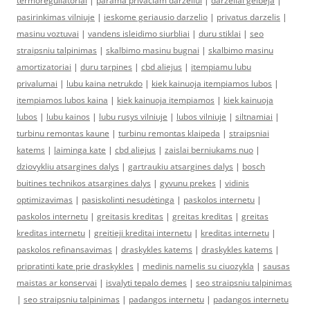
termoreguliatoriai
|
parama privaciam darzeliui
|
darzeliai gelbeja
|
pasirinkimas vilniuje
|
ieskome geriausio darzelio
|
privatus darzelis
|
masinu voztuvai
|
vandens isleidimo siurbliai
|
duru stiklai
|
seo
straipsniu talpinimas
|
skalbimo masinu bugnai
|
skalbimo masinu
amortizatoriai
|
duru tarpines
|
cbd aliejus
|
itempiamu lubu
privalumai
|
lubu kaina netrukdo
|
kiek kainuoja itempiamos lubos
|
itempiamos lubos kaina
|
kiek kainuoja itempiamos
|
kiek kainuoja
lubos
|
lubu kainos
|
lubu rusys vilniuje
|
lubos vilniuje
|
siltnamiai
|
turbinu remontas kaune
|
turbinu remontas klaipeda
|
straipsniai
katems
|
laiminga kate
|
cbd aliejus
|
zaislai berniukams nuo
|
dziovykliu atsargines dalys
|
gartraukiu atsargines dalys
|
bosch
buitines technikos atsargines dalys
|
gyvunu prekes
|
vidinis
optimizavimas
|
pasiskolinti nesudėtinga
|
paskolos internetu
|
paskolos internetu
|
greitasis kreditas
|
greitas kreditas
|
greitas
kreditas internetu
|
greitieji kreditai internetu
|
kreditas internetu
|
paskolos refinansavimas
|
draskykles katems
|
draskykles katems
|
pripratinti kate prie draskykles
|
medinis namelis su ciuozykla
|
sausas
maistas ar konservai
|
isvalyti tepalo demes
|
seo straipsniu talpinimas
|
seo straipsniu talpinimas
|
padangos internetu
|
padangos internetu