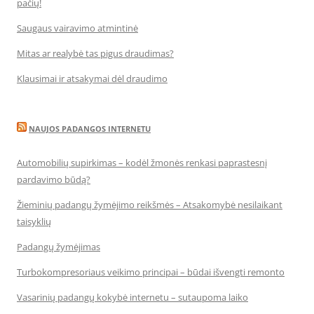
pačių!
Saugaus vairavimo atmintinė
Mitas ar realybė tas pigus draudimas?
Klausimai ir atsakymai dėl draudimo
NAUJOS PADANGOS INTERNETU
Automobilių supirkimas – kodėl žmonės renkasi paprastesnį
pardavimo būdą?
Žieminių padangų žymėjimo reikšmės – Atsakomybė nesilaikant
taisyklių
Padangų žymėjimas
Turbokompresoriaus veikimo principai – būdai išvengti remonto
Vasarinių padangų kokybė internetu – sutaupoma laiko