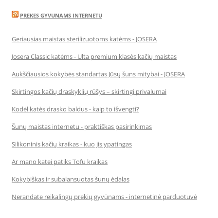
PREKES GYVUNAMS INTERNETU
Geriausias maistas sterilizuotoms katėms - JOSERA
Josera Classic katėms - Ulta premium klasės kačių maistas
Aukščiausios kokybės standartas Jūsų šuns mitybai - JOSERA
Skirtingos kačių draskyklių rūšys – skirtingi privalumai
Kodėl katės drasko baldus - kaip to išvengti?
Šunų maistas internetu - praktiškas pasirinkimas
Silikoninis kačių kraikas - kuo jis ypatingas
Ar mano katei patiks Tofu kraikas
Kokybiškas ir subalansuotas šunų ėdalas
Nerandate reikalingų prekių gyvūnams - internetinė parduotuvė