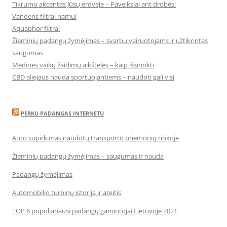
Tikrumo akcentas Jūsų erdvėje – Paveikslai ant drobės:
Vandens filtrai namui
Aquaphor filtrai
Žieminių padangų žymėjimas – svarbu vairuotojams ir užtikrintas
saugumas
Medinės vaikų žaidimų aikštelės – kaip išsirinkti
CBD aliejaus nauda sportuojantiems – naudoti gali visi
PERKU PADANGAS INTERNETU
Auto supirkimas naudotų transporto priemonių rinkoje
Žieminių padangų žymėjimas – saugumas ir nauda
Padangų žymėjimas
Automobilio turbinų istorija ir ateitis
TOP 6 populiariausi padangų gamintojai Lietuvoje 2021