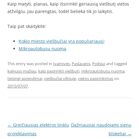
Kaip matyti, planas, kaip išsirinkti geriausią viešbutį vietos
atžvilgiu, jau parengtas, todėl belieka tik jo laikytis.
Taip pat skaitykite:
Kokio miesto viešbučiai yra populiariausi
;
Mikroautobusu nuoma
.
This entry was posted in
Įvairovės
,
Paslaugos
,
Poilsiui
and tagged
kainuos mažiau
,
kaip pasirinkti viešbutį
,
mikroautobusu nuoma
,
teisingi sprendimai
,
viešbučiai vilniuje
,
vietos pasirinkimas
on
2015/07/07
.
Post
←
Greičiausias elektros tinklų
Dažniausiai naudojami sienų
navigation
projektavimas
blokeliai
→