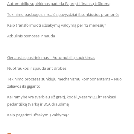
Automobilių supirkimas padeda išspręsti finansų trūkumą
Tekinimo paslaugos ir realūs pavyzdžiai iš sunkiosios pramonės
Kaip transformuoti užsakymų valdymą per 12 mėnesių?
Atbulinis osmosas ir nauda
Geriausias pasirinkimas – Automobilių supirkimas
Nuotraukos ir spauda ant drobės
Tekinimo procesas sunkiųjų mechanizmų komponentams – Nuo
žaliavos iki giganto
Kai ramybė yra svarbiau už greitį, kodėl „Vezam123.lt“ renkasi
pedantišką tvarką ir BCA draudimą
Kaip pagerinti užsakymų valdymą?