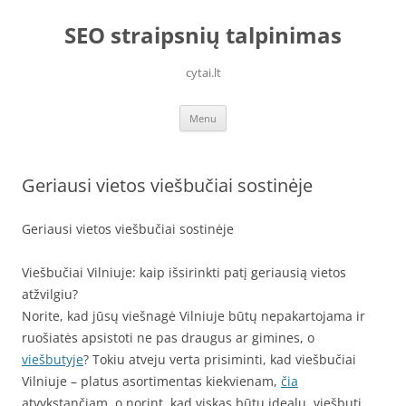
Skip
to
SEO straipsnių talpinimas
content
cytai.lt
Menu
Geriausi vietos viešbučiai sostinėje
Geriausi vietos viešbučiai sostinėje
Viešbučiai Vilniuje: kaip išsirinkti patį geriausią vietos
atžvilgiu?
Norite, kad jūsų viešnagė Vilniuje būtų nepakartojama ir
ruošiatės apsistoti ne pas draugus ar gimines, o
viešbutyje
? Tokiu atveju verta prisiminti, kad viešbučiai
Vilniuje – platus asortimentas kiekvienam,
čia
atvykstančiam, o norint, kad viskas būtų idealu, viešbutį