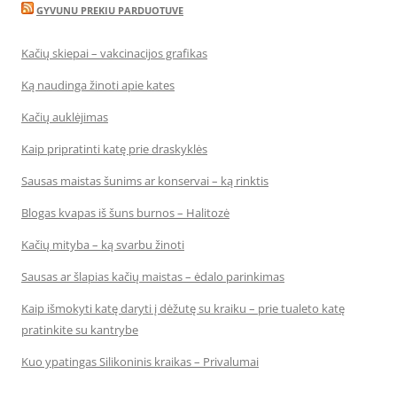
GYVUNU PREKIU PARDUOTUVE
Kačių skiepai – vakcinacijos grafikas
Ką naudinga žinoti apie kates
Kačių auklėjimas
Kaip pripratinti katę prie draskyklės
Sausas maistas šunims ar konservai – ką rinktis
Blogas kvapas iš šuns burnos – Halitozė
Kačių mityba – ką svarbu žinoti
Sausas ar šlapias kačių maistas – ėdalo parinkimas
Kaip išmokyti katę daryti į dėžutę su kraiku – prie tualeto katę
pratinkite su kantrybe
Kuo ypatingas Silikoninis kraikas – Privalumai