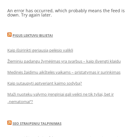
An error has occurred, which probably means the feed is
down. Try again later.
PIGUS LEKTUVU BILIETAI
Kaip išsirinkti geriausią pelėsio valiklį
Žieminių padangų žymėjimas yra svarbus – kaip išvengti klaidų
Medinės žaidimų aikštelės vaikams – pristatymas ir surinkimas
Kaip sutaupyti aptveriant kaimo sodybą?
Maži nuotekų valymo įrenginiai gali veikti ne tik tyliai, bet ir
„nematomai‘‘?
SEO STRAIPSNIU TALPINIMAS