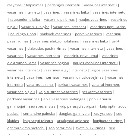
rasymas ir talpinimas
|
padangos internetu
|
vasarines internetu
|
vasarines internetu
|
vasarines
|
vasarines laiku
|
vasarines internetu
|
taupantiems laika
|
vasariniu pirkimas
|
naujos vasarines
|
vasarines
pigiau
|
vasariniu kokybe
|
vasarines internetu
|
vasarines populiarios
|
naudinga zinoti
|
hankook vasarines
|
perka vasarines
|
vasariniu
pasirinkimas
|
vasarines elektromobiliams
|
vasarines laiku
|
pirkti
vasarines
|
diziausias pasirinkimas
|
vasarines internetu
|
vasarines
|
vasarines
|
vasarines internetu
|
vasariniu privalumai
|
vasarines
elektromobiliams
|
vasarines pagiau
|
naujos vasarines internetu
|
vasarines internetu
|
vasarines isigyti internetu
|
pigios vasarines
internetu
|
vasarines internetu
|
vasariniu nusidevejimas
|
vasarines
internetu
|
vasaros sezonui
|
perkant vasarines
|
vasarai internetu
|
vasarines pigiau
|
kaip susirasti vasarines
|
perkant vasarines
|
perkame vasarines
|
apie vasarines padangas
|
populiariausi
gamintojai
|
seo specialistas
|
kaip parasyti straipsni
|
kaip optimizuoti
puslapi
|
semantine paieska
|
daugiau galimybiu
|
kas yra seo
|
seo
klaidos
|
kaip rasyti tekstus
|
atsakymai apie seo
|
kopijuotas turinys
|
optimizavimo metodai
|
seo patarimai
|
svetainiu kurimas
|
seo