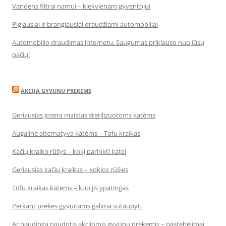
Vandens filtrai namui – kiekvienam gyventojui
Pigiausiai ir brangiausiai draudžiami automobiliai
Automobilio draudimas internetu. Saugumas priklauso nuo Jūsų
pačių!
AKCIJA GYVUNU PREKEMS
Geriausias Josera maistas sterilizuotoms katėms
Augalinė alternatyva katėms – Tofu kraikas
Kačių kraiko rūšys – kokį parinkti katei
Geriausias kačių kraikas – kokios rūšies
Tofu kraikas katėms – kuo jis ypatingas
Perkant prekes gyvūnams galima sutaupyti
Ar naudinga naudotis akcijomis gyvūnų prekėmis – pastebėjimai