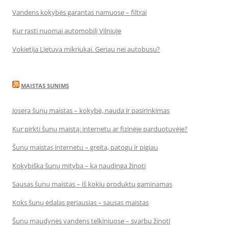
Vandens kokybės garantas namuose – filtrai
Kur rasti nuomai automobilį Vilniuje
Vokietija Lietuva mikriukai. Geriau nei autobusu?
MAISTAS SUNIMS
Josera šunų maistas – kokybė, nauda ir pasirinkimas
Kur pirkti šunų maistą: internetu ar fizinėje parduotuvėje?
Šunų maistas internetu – greita, patogu ir pigiau
Kokybiška šunų mityba – ką naudinga žinoti
Sausas šunų maistas – iš kokių produktų gaminamas
Koks šunų ėdalas geriausias – sausas maistas
Šunų maudynės vandens telkiniuose – svarbu žinoti