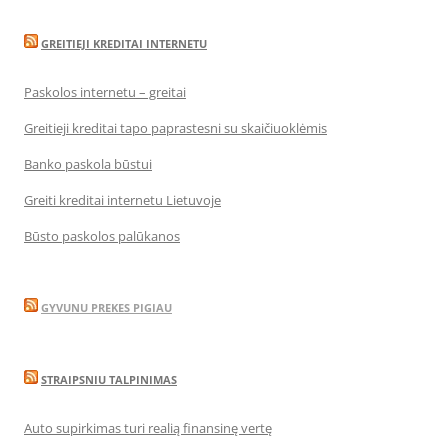
GREITIEJI KREDITAI INTERNETU
Paskolos internetu – greitai
Greitieji kreditai tapo paprastesni su skaičiuoklėmis
Banko paskola būstui
Greiti kreditai internetu Lietuvoje
Būsto paskolos palūkanos
GYVUNU PREKES PIGIAU
STRAIPSNIU TALPINIMAS
Auto supirkimas turi realią finansinę vertę