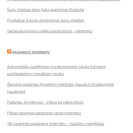
Šunų maistas daro įtaką augintinio išvaizdai
Produktai iš kurių gaminamas šunų maistas
Geriausia gyvūnų prekių parduotuvė – internetu
PADANGOS INTERNETU
Automobilių supirkimas yra ekonominė nauda fiziniams
pardavėjams ir smulkiam verslui
Žieminių padangų žymėjimo reikšmės, Nauda ir Atsakomybė
naudojant
Padangų žymėjimas – Viskas ką reikia žinoti
Pigias vasarines padangas rasite internetu
Tik vasarinės padangos internetu – naudotų nepirkčiau