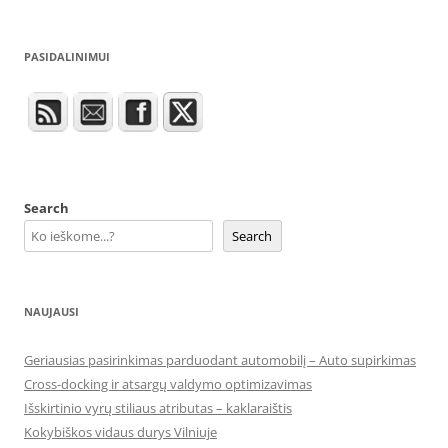
PASIDALINIMUI
Search
Search
NAUJAUSI
Geriausias pasirinkimas parduodant automobilį – Auto supirkimas
Cross-docking ir atsargų valdymo optimizavimas
Išskirtinio vyrų stiliaus atributas – kaklaraištis
Kokybiškos vidaus durys Vilniuje