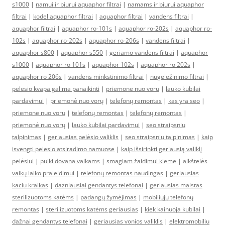
s1000
|
namui ir biurui aquaphor filtrai
|
namams ir biurui aquaphor
filtrai
|
kodel aquaphor filtrai
|
aquaphor filtrai
|
vandens filtrai
|
aquaphor filtrai
|
aquaphor ro-101s
|
aquaphor ro-202s
|
aquaphor ro-
102s
|
aquaphor ro-202s
|
aquaphor ro-206s
|
vandens filtrai
|
aquaphor s800
|
aquaphor s550
|
geriamo vandens filtrai
|
aquaphor
s1000
|
aquaphor ro 101s
|
aquaphor 102s
|
aquaphor ro 202s
|
aquaphor ro 206s
|
vandens minkstinimo filtrai
|
nugeležinimo filtrai
|
pelesio kvapa galima panaikinti
|
priemone nuo voru
|
lauko kubilai
pardavimui
|
priemonė nuo vorų
|
telefonų remontas
|
kas yra seo
|
priemone nuo voru
|
telefonų remontas
|
telefonų remontas
|
priemonė nuo vorų
|
lauko kubilai pardavimui
|
seo straipsniu
talpinimas
|
geriausias pelėsio valiklis
|
seo straipsniu talpinimas
|
kaip
isvengti pelesio atsiradimo namuose
|
kaip išsirinkti geriausią valiklį
pelėsiui
|
puiki dovana vaikams
|
smagiam žaidimui kieme
|
aikštelės
vaikų laiko praleidimui
|
telefonų remontas naudingas
|
geriausias
kaciu kraikas
|
dazniausiai gendantys telefonai
|
geriausias maistas
sterilizuotoms katėms
|
padangų žymėjimas
|
mobiliųjų telefonų
remontas
|
sterilizuotoms katėms geriausias
|
kiek kainuoja kubilai
|
dažnai gendantys telefonai
|
geriausias vonios valiklis
|
elektromobiliu