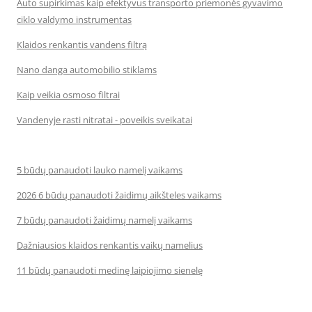
Auto supirkimas kaip efektyvus transporto priemonės gyvavimo
ciklo valdymo instrumentas
Klaidos renkantis vandens filtrą
Nano danga automobilio stiklams
Kaip veikia osmoso filtrai
Vandenyje rasti nitratai - poveikis sveikatai
5 būdų panaudoti lauko namelį vaikams
2026 6 būdų panaudoti žaidimų aikšteles vaikams
7 būdų panaudoti žaidimų namelį vaikams
Dažniausios klaidos renkantis vaikų namelius
11 būdų panaudoti medinę laipiojimo sienelę