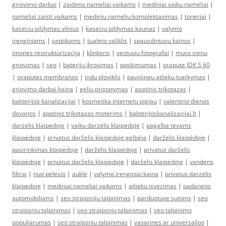
griovimo darbai
|
zaidimo nameliai vaikams
|
mediniai vaiku nameliai
|
nameliai zaisti vaikams
|
mediniu nameliu komplektavimas
|
toneriai
|
kaseciu pildymas vilnius
|
kaseciu pildymas kaunas
|
valymo
įrenginiams
|
septikams
|
tualeto valiklis
|
spausdintuvu kainos
|
imones restrukturizacija
|
klinkeris
|
vestuviu fotografai
|
muro sienu
griovimas
|
seo
|
bateriju ikrovimas
|
patikimumas
|
orapute JDK S 60
|
oraputes membranos
|
indu ploviklis
|
pavojingu atlieku tvarkymas
|
griovimo darbai kaina
|
geliu pristatymas
|
apatinis trikotazas
|
bakterijos kanalizacijai
|
kosmetika internetu pigiau
|
valentino dienos
dovanos
|
apatinis trikotazas moterims
|
bakterijoskanalizacijai.lt
|
darzelis klaipedoje
|
vaiku darzelis klaipedoje
|
pagalba tėvams
klaipėdoje
|
privatus darželis klaipėdoje gelbėja
|
darželis klaipėdoje
|
pasirinkimas klaipėdoje
|
darželis klaipėdoje
|
privatus darželis
klaipėdoje
|
privatus darželis klaipėdoje
|
darželis klaipėdoje
|
vandens
filtrai
|
nuo pelesio
|
aukle
|
valymo irenginiai kaina
|
privatus darzelis
klaipedoje
|
mediniai nameliai vaikams
|
atlieku isvezimas
|
padangos
automobiliams
|
seo straipsniu talpinimas
|
parduotuve sunims
|
seo
straipsniu talpinimas
|
seo straipsniu talpinimas
|
seo talpinimo
populiarumas
|
seo straipsniu talpinimas
|
vasarines ar universalios
|