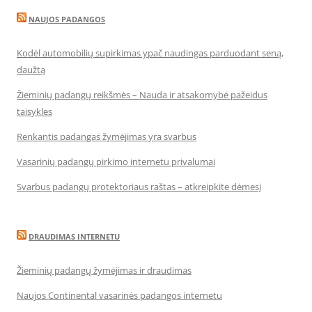
NAUJOS PADANGOS
Kodėl automobilių supirkimas ypač naudingas parduodant seną,
daužtą
Žieminių padangų reikšmės – Nauda ir atsakomybė pažeidus
taisykles
Renkantis padangas žymėjimas yra svarbus
Vasarinių padangų pirkimo internetu privalumai
Svarbus padangų protektoriaus raštas – atkreipkite dėmesį
DRAUDIMAS INTERNETU
Žieminių padangų žymėjimas ir draudimas
Naujos Continental vasarinės padangos internetu