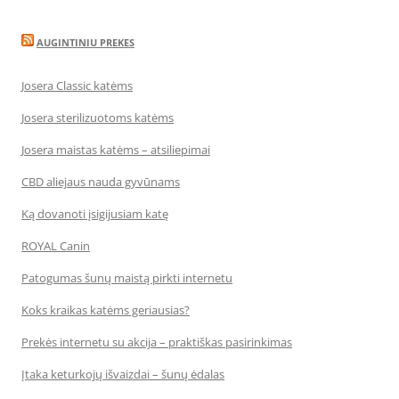
AUGINTINIU PREKES
Josera Classic katėms
Josera sterilizuotoms katėms
Josera maistas katėms – atsiliepimai
CBD aliejaus nauda gyvūnams
Ką dovanoti įsigijusiam katę
ROYAL Canin
Patogumas šunų maistą pirkti internetu
Koks kraikas katėms geriausias?
Prekės internetu su akcija – praktiškas pasirinkimas
Įtaka keturkojų išvaizdai – šunų ėdalas