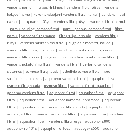
namui
|
vandens filtrų namui rūšys
|
vandens kokybei filtrai namui
|
vandens namui filtrų pasirinkimas
|
vandens filtrų rtūšys
|
vandens
kokybei name
|
rekomenduojami vandens filtrai namui
|
vandens filtrai
namui
|
filtrų namui rūšys
|
vandens filtrų rūšys
|
vandens filtrai namui
|
namui naudingi osmoso filtrai
|
namui geriausi osmoso filtrai
|
filtrai
namui
|
vandens filtrų nauda
|
filtrų rūšys ir nauda
|
vandens filtrų
rūšys
|
vandens minkštinimo filtrai
|
nugeležinimo filtrų nauda
|
vandens filtrai nugeležinimui
|
vandens minkštinimo filtrų nauda
|
vandens filtrų rūšys
|
nugeležinimo ir vandens monkštinimo filtrai
|
vandens nukalkinimo filtrai
|
vandens filtrai
|
geriamo vandens
sistemos
|
osmoso filtrų nauda
|
atbulinio osmoso filtrai
|
seo
straipsniu talpinimas
|
aquaphor vandens filtrai
|
aquaphor filtrai
|
osmoso filtrų nauda
|
osmoso filtrai
|
vandens filtrai aquaphor
|
geriamo vandens filtrai
|
aquaphor filtrai
|
aquaphor filtrai
|
aquaphor
filtrai
|
aquaphor filtrai
|
aquaphor namams ir pramonei
|
aquaphor
filtrai
|
aquaphor filtrai
|
aquaphor filtrų nauda
|
aquaphor filtrai
|
aquapgor filtrai ir nauda
|
aquaphor filtrai
|
aquaphor filtrai
|
vandens
filtrai
|
aquaphor filtrai
|
vandens filtru rusys
|
aquaphor s800
|
aquaphor ro-101s
|
aquaphor ro-102s
|
aquapgor s550
|
aquaphor