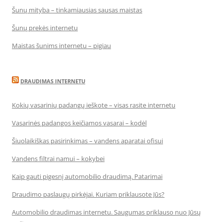
Šunų mityba – tinkamiausias sausas maistas
Šunų prekės internetu
Maistas šunims internetu – pigiau
DRAUDIMAS INTERNETU
Kokių vasarinių padangų ieškote – visas rasite internetu
Vasarinės padangos keičiamos vasarai – kodėl
Šiuolaikiškas pasirinkimas – vandens aparatai ofisui
Vandens filtrai namui – kokybei
Kaip gauti pigesnį automobilio draudimą. Patarimai
Draudimo paslaugų pirkėjai. Kuriam priklausote Jūs?
Automobilio draudimas internetu. Saugumas priklauso nuo Jūsų