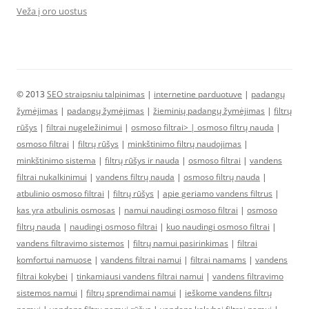
Veža į oro uostus
© 2013
SEO straipsniu talpinimas
|
internetine parduotuve
|
padangų
žymėjimas
|
padangų žymėjimas
|
žieminių padangų žymėjimas
|
filtrų
rūšys
|
filtrai nugeležinimui
|
osmoso filtrai> |
osmoso filtrų nauda
|
osmoso filtrai
|
filtrų rūšys
|
minkštinimo filtrų naudojimas
|
minkštinimo sistema
|
filtrų rūšys ir nauda
|
osmoso filtrai
|
vandens
filtrai nukalkinimui
|
vandens filtrų nauda
|
osmoso filtrų nauda
|
atbulinio osmoso filtrai
|
filtrų rūšys
|
apie geriamo vandens filtrus
|
kas yra atbulinis osmosas
|
namui naudingi osmoso filtrai
|
osmoso
filtrų nauda
|
naudingi osmoso filtrai
|
kuo naudingi osmoso filtrai
|
vandens filtravimo sistemos
|
filtrų namui pasirinkimas
|
filtrai
komfortui namuose
|
vandens filtrai namui
|
filtrai namams
|
vandens
filtrai kokybei
|
tinkamiausi vandens filtrai namui
|
vandens filtravimo
sistemos namui
|
filtrų sprendimai namui
|
ieškome vandens filtrų