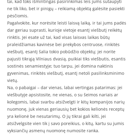
tai, kad toks išmintingas pasirinkimas leis jums sutaupyti
ne tik liko, bet ir pinigų – reikiamą objektą galėsite pasiekti
pėsčiomis.
Pagalvokite, kur norėsite leisti laisvą laiką, ir tai jums padės
dar geriau suprasti, kurioje vietoje esantį viešbutį reikėtų
rinktis. Jei esate už tai, kad visas laisvas laikas būtų
praleidžiamas kavinėse bei prekybos centruose, rinkitės
viešbutį, esantį šalia tokio pobūdžio objektų; jei norite
pajusti tikrąją Vilniaus dvasią, puikiai tiks viešbutis, esantis
sostinės senamiestyje; tuo tarpu, jei domina naktinis
gyvenimas, rinkitės viešbutį, esantį netoli pasilinksminimo
vietų.
Na, o pabaigai – dar vienas, labai vertingas patarimas: jei
viešbutyje apsistosite, ne vienas, o su šeimos nariais ar
kolegomis, labai svarbu atsižvelgti ir kitų kompanijos narių
nuomonę, juk vienas geriausių bet kokios kelionės receptų
yra kelionė be nesutarimų. O jų tikrai gali kilti, jei
atsižvelgsite vien tik į savo poreikius, o kitų, kartu su jumis
vyksiančių asmenų nuomonę numosite ranka.