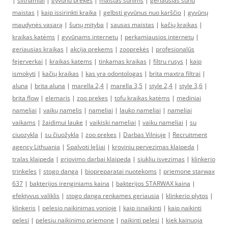
|
siltnamiai
|
gyvunu prekes
|
maistas sunims
|
geriausias sunu
maistas
|
kaip issirinkti kraika
|
gelbsti gyvūnus nuo karščio
|
gyvūnų
maudynės vasarą
|
šunų mityba
|
sausas maistas
|
kačių kraikas
|
kraikas katėms
|
gyvūnams internetu
|
perkamiausios internetu
|
geriausias kraikas
|
akcija prekems
|
zooprekės
|
profesionalūs
fejerverkai
|
kraikas katems
|
tinkamas kraikas
|
filtru rusys
|
kaip
ismokyti
|
kačių kraikas
|
kas yra odontologas
|
brita maxtra filtrai
|
aluna
|
brita aluna
|
marella 2,4
|
marella 3,5
|
style 2,4
|
style 3,6
|
brita flow
|
elemaris
|
zoo prekes
|
tofu kraikas katėms
|
mediniai
nameliai
|
vaikų namelis
|
nameliai
|
lauko nameliai
|
nameliai
vaikams
|
žaidimui lauke
|
vaikiski nameliai
|
vaiku nameliai
|
su
ciuozykla
|
su čiuožykla
|
zoo prekes
|
Darbas Vilniuje
|
Recruitment
agency Lithuania
|
Spalvoti lęšiai
|
kroviniu pervezimas klaipeda
|
tralas klaipeda
|
griovimo darbai klaipeda
|
siukliu isvezimas
|
klinkerio
trinkeles
|
stogo danga
|
biopreparatai nuotekoms
|
priemone starwax
637
|
bakterijos irenginiams kaina
|
bakterijos STARWAX kaina
|
efektyvus valiklis
|
stogo danga renkames geriausia
|
klinkerio plytos
|
klinkeris
|
pelesio naikinimas vonioje
|
kaip isnaikinti
|
kaip naikinti
pelesi
|
pelesiu naikinimo priemone
|
naikinti pelesi
|
kiek kainuoja