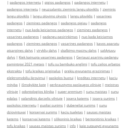
|
padangos internetu
|
pigios padangos
|
padangos internetu
|
padangos internetu
|
neuzsalantis zieminis langu ploviklis
|
zieminis
langu ploviklis
|
langu plovimo skystis
|
langu ploviklis
|
vasarines
padangos
|
ziemines padangos
|
padangos pigiau
|
padangos
internetu
|
nuo kada keiciamos padangos
|
ziemines padangos
|
vasarines padangos
|
padangu pasirinkimas
|
nuo kada keiciamos
padangos
|
ziemines padangos
|
vasarines padangos
|
kavos aparatu
atsargines dalys
|
viryklių dalys
|
skalbimo masinu dalys
|
saldytuvu
dalys
|
Kiek kainuoja vasarines padangos
|
Geriausi asariniu padangu
gamintojai 2021 metais
|
tofu su bambuko anglimi
|
tofu zalios arbatos
ekstraktu
|
tofu kraikas originalus
|
prekiu gyvunams grazinimas
|
elektromobiliu ikrovimui
|
paskolos bustui
|
kreditas internetu
|
kaciu
mityba
|
išmokykite katę
|
perkraustymo paslaugos vilniuje
|
meistras
vilniuje
|
odontologijos klinika
|
super premium
|
sunu maistas
|
sunu
edalas
|
valandinis darzelis vilniuje
|
josera katems
|
josera sunims
|
paskolos internetu
|
guoliai sunims
|
dubeneliai sunims
|
sunu
dziovintuvai
|
konservai sunims
|
kaciu tualetas
|
sausas maistas
katems
|
konservai katems
|
silikoninis kraikas
|
bentonitinis kraikas
|
tofu kraikas
|
sausas maistas sunims
|
info
|
kaip sutaupyti gyvunams