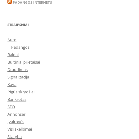
PADANGOS INTERNETU
STRAIPSNIAI
Auto
Padangos
Baldai
Buitiniai prietaisai
Draudimas
Signalizacija
Kava
Pigūs skrydžiai
Bankrotas
SEO
Annonser
Įvairovės
Visi skelbimai
Statyba