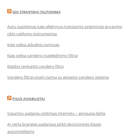
SEO STRAIPSNIU TALPINIMAS
Auto supirkimas kaip efektyvus transporto priemonės gyvavimo
ciklo valdymo instrumentas
Kaip veikia atbulinis osmosas
Kaip veikia vandens nugeležinimo filtrai
Klaidos renkantis vandens filtrą
Vandens filtrai visam namui su geriamo vandens sistema
PIGUS AVIABILIETAI
Vasarinių padangų pirkimas internetu – geriausia išeitis
Ar verta brangias padangas pirkti ekonominės klasės
automobiliams