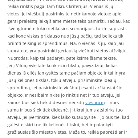
reikia rinktis pagal tam tikrus kriterijus. Vienas iš jų –
vietos. Jei viešbutį pasirinksite netinkamoje vietoje apie
gerai praleistą laiką šiame mieste teks pamiršti. Tačiau, kad
išvengtumėte tokio netikusios scenarijaus, turite suprasti,
kad kone viskas priklauso nuo jūsų pačių, tad belieka tik
priimti teisingus sprendimus. Na, o vienas iš jų, kaip jau
supratote, yra pasirinkti geriausią viešbutį vietos atžvilgiu.
Nuorodas, kaip tai padaryti, pateiksime šiame tekste.
Jei į Vilnių vykstate konkrečiu tikslu, pavyzdžiui, kelias
dienas iš eilės lankysitės tame pačiam objekte ir tai ir yra
jūsų kelionės tikslas, tokiu atveju, prisiminsite idealų
sprendimą, jei pasirinksite viešbutį esantį arčiausiai šio
objekto. Ir nesibaiminkite jo rinktis net ir tuo atveju, jei
kainos bus šiek tiek didesnės nei kitų
viešbučių
– nors
suma ir bus šiek tiek didesnė, ji tikrai jums atsipirks tuo
atveju, jei įvertinsite, kiek laiko sutaupysite – jo bus tie, kad
galėsite skirti ne tik kelionės tikslui, bet ir palankyti
gražiausias šio miesto vietas. Maža to, reikia pabrėžti ar ir