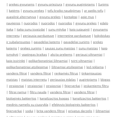
|
prekes gyvunams
|
gyvunu prieziura
|
gyvunu augintojams
|
šunims
|
katėms
|
gyvunu prekes
|
tofu kraiko naudojimas
|
ar patiks tofu
|
augalinė alternatyva
|
gyvunu prekes
|
kontaktai
|
apie mus
|
naujienos
|
nuorodos
|
nuorodos
|
nuorodos
|
gyvunu prekes
|
edalo
itaka
|
itaka sunu isvaizdai
|
sunu mityba
|
kaip sutaupyti
|
gyvunams
internetu
|
geriausia parduotuve
|
internetine parduotuve
|
kokybiskas
ir subalansuotas
|
pavadeliai katems
|
pavadeliai sunims
|
prekes
katems
|
prekes sunims
|
sausas sunu maistas
|
sunu maistas
|
kaip
ismokyti
|
ypatingas kraikas
|
akcija prekems
|
geriausi siltnamiai
|
kaip issirinkti
|
polikarbonatiniai šiltnamiai
|
tvirti siltnamiai
|
polikarbonatiniai atsiliepimai
|
šiltnamiai atsiliepimai
|
led reklama
|
vandens filtrai
|
vandens filtrai
|
renkamės filtrus
|
tinkamiausias
maistas
|
maistas internetu
|
geriausias ėdalas
|
augintojams
|
blogas
|
straipsniai
|
straipsniai
|
straipsniai
|
fejerverkai
|
ieskantiems filtru
|
filtrai namui
|
filtru nauda
|
vandens filtrai
|
vandens filtrai
|
biologinės bakterijos
|
kanalizacijos kvapas
|
kanalizacijos bakterijos
|
medinis namelis su ciuozykla
|
efektyvio biologinės bakterijos
|
fejerverkai
|
sodui
|
brita vandens filtrai
|
privatus darzelis
|
šiltnamiai