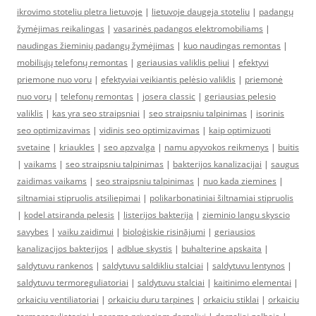
ikrovimo stoteliu pletra lietuvoje
|
lietuvoje daugeja stoteliu
|
padangų
žymėjimas reikalingas
|
vasarinės padangos elektromobiliams
|
naudingas žieminių padangų žymėjimas
|
kuo naudingas remontas
|
mobiliųjų telefonų remontas
|
geriausias valiklis peliui
|
efektyvi
priemone nuo voru
|
efektyviai veikiantis pelėsio valiklis
|
priemonė
nuo vorų
|
telefonų remontas
|
josera classic
|
geriausias pelesio
valiklis
|
kas yra seo straipsniai
|
seo straipsniu talpinimas
|
isorinis
seo optimizavimas
|
vidinis seo optimizavimas
|
kaip optimizuoti
svetaine
|
kriaukles
|
seo apzvalga
|
namu apyvokos reikmenys
|
buitis
|
vaikams
|
seo straipsniu talpinimas
|
bakterijos kanalizacijai
|
saugus
zaidimas vaikams
|
seo straipsniu talpinimas
|
nuo kada ziemines
|
siltnamiai stipruolis atsiliepimai
|
polikarbonatiniai šiltnamiai stipruolis
|
kodel atsiranda pelesis
|
listerijos bakterija
|
zieminio langu skyscio
savybes
|
vaiku zaidimui
|
bioloģiskie risinājumi
|
geriausios
kanalizacijos bakterijos
|
adblue skystis
|
buhalterine apskaita
|
saldytuvu rankenos
|
saldytuvu saldikliu stalciai
|
saldytuvu lentynos
|
saldytuvu termoreguliatoriai
|
saldytuvu stalciai
|
kaitinimo elementai
|
orkaiciu ventiliatoriai
|
orkaiciu duru tarpines
|
orkaiciu stiklai
|
orkaiciu