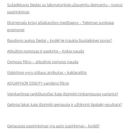
Sužadėtuvių žiedas su laboratorijoje užaugintu deimantu – tvarus
pasirinkimas
Ekstremalų krūvį atlaikančios medžiagos – Tiekimas sunkiajai
pramonei
Raudono aukso žiedai – kodėl jie traukia šiuolaikines poras?
Atbulinis osmosas ir paskirtis – Kokia nauda
Osmoso filtrų – atbulinio osmoso nauda
Išskirtinio vyrų stiliaus atributas – kaklaraištis
AQUAPHOR S550 P1 vandens filtrai
Vienkartiniai rankšluosčiai: kaip išsirinkti tinkamiausią variantą?
Geliniai lakai: kaip išsirinkti geriausią ir užtikrinti ilgalaikį rezultatą?
Geriausias pasirinkimas yra auto supirkimas – kodėl?