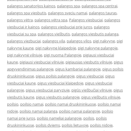
palangos sanatorijos kainos
,
palangos spa
,
palangos spa centrai
,
palangos spa viesbutis
,
palangos sveciu namai
,
palangos tauras
,
palangos vėtra
,
palangos vėtra spa
,
Palangos viesbuciai
,
palangos
viesbuciai ir kainos
,
palangos viesbuciai prie juros
,
palangos
viesbuciai su spa
,
palangos viešbutis
,
palangos viesbutis palanga
,
palangos viezbuciai
,
palangos vila
,
palangos vilos
,
pigi nakvyne
,
pigi
nakvyne kaune
,
pigi nakvyne klaipedoje
,
pigi nakvyne palangoje
,
pigi nakvynė vilniuje
,
pigi nuoma Palangoje
,
pigiausi viesbuciai
kaune
,
pigiausi viesbuciai vilniuje
,
pigiausias viesbutis vilniuje
,
pigus
apgyvendinimas palangoje
,
pigus kambariai palangoje
,
pigus poilsis
druskininkuose
,
pigus poilsis palangoje
,
pigus viesbuciai
,
pigus
viesbuciai kaune
,
pigus viesbuciai klaipedoje
,
pigus viesbuciai
palangoje
,
pigus viesbuciai paryziuje
,
pigūs viešbučiai vilniuje
,
pigus
viesbutis kaune
,
pigus viesbutis palangoje
,
pigus viešbutis vilniuje
,
poilsio
,
poilsio namai
,
poilsio namai druskininkuose
,
poilsio namai
nidoje
,
poilsio namai palanga
,
poilsio namai palangoje
,
poilsio
namai prie juros
,
poilsio nameliai palangoje
,
poilsis
,
poilsis
druskininkuose
,
poilsis dviems
,
poilsis lietuvoje
,
poilsis nidoje
,