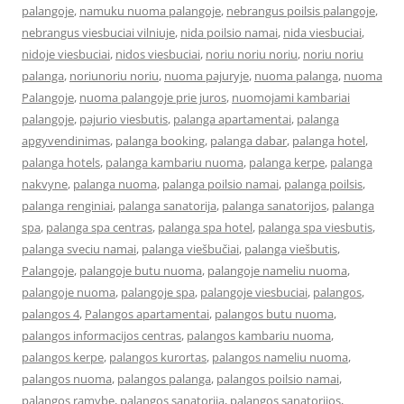
palangoje
,
namuku nuoma palangoje
,
nebrangus poilsis palangoje
,
nebrangus viesbuciai vilniuje
,
nida poilsio namai
,
nida viesbuciai
,
nidoje viesbuciai
,
nidos viesbuciai
,
noriu noriu noriu
,
noriu noriu
palanga
,
noriunoriu noriu
,
nuoma pajuryje
,
nuoma palanga
,
nuoma
Palangoje
,
nuoma palangoje prie juros
,
nuomojami kambariai
palangoje
,
pajurio viesbutis
,
palanga apartamentai
,
palanga
apgyvendinimas
,
palanga booking
,
palanga dabar
,
palanga hotel
,
palanga hotels
,
palanga kambariu nuoma
,
palanga kerpe
,
palanga
nakvyne
,
palanga nuoma
,
palanga poilsio namai
,
palanga poilsis
,
palanga renginiai
,
palanga sanatorija
,
palanga sanatorijos
,
palanga
spa
,
palanga spa centras
,
palanga spa hotel
,
palanga spa viesbutis
,
palanga sveciu namai
,
palanga viešbučiai
,
palanga viešbutis
,
Palangoje
,
palangoje butu nuoma
,
palangoje nameliu nuoma
,
palangoje nuoma
,
palangoje spa
,
palangoje viesbuciai
,
palangos
,
palangos 4
,
Palangos apartamentai
,
palangos butu nuoma
,
palangos informacijos centras
,
palangos kambariu nuoma
,
palangos kerpe
,
palangos kurortas
,
palangos nameliu nuoma
,
palangos nuoma
,
palangos palanga
,
palangos poilsio namai
,
palangos ramybe
,
palangos sanatorija
,
palangos sanatorijos
,