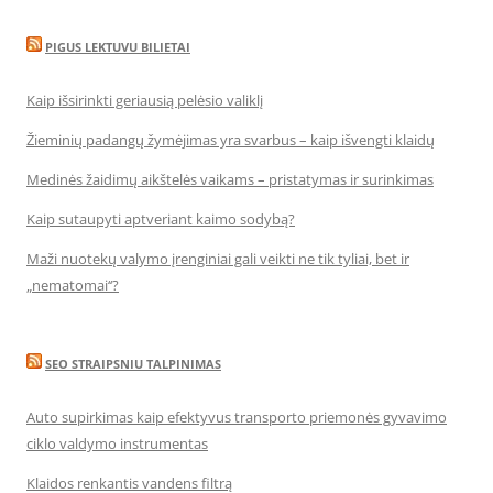
PIGUS LEKTUVU BILIETAI
Kaip išsirinkti geriausią pelėsio valiklį
Žieminių padangų žymėjimas yra svarbus – kaip išvengti klaidų
Medinės žaidimų aikštelės vaikams – pristatymas ir surinkimas
Kaip sutaupyti aptveriant kaimo sodybą?
Maži nuotekų valymo įrenginiai gali veikti ne tik tyliai, bet ir
„nematomai‘‘?
SEO STRAIPSNIU TALPINIMAS
Auto supirkimas kaip efektyvus transporto priemonės gyvavimo
ciklo valdymo instrumentas
Klaidos renkantis vandens filtrą