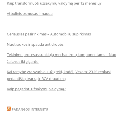
Kaip transformuoti užsakymų valdymą per 12 mėnesių?
Atbulinis osmosas ir nauda
Geriausias pasirinkimas – Automobilių supirkimas
Nuotraukos ir spauda ant drobės
Tekinimo procesas sunkiųjų mechanizmų komponentams – Nuo
žaliavos iki giganto
Kai ramybė yra svarbiau už greitį, kodėl „Vezam123.lt“ renkasi
pedantišką tvarką ir BCA draudimą
Kaip pagerinti užsakymų valdymą?
PADANGOS INTERNETU