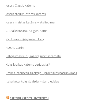
Josera Classic katėms
Josera sterilizuotoms katėms
Josera maistas katėms – atsiliepimai
CBD aliejaus nauda gyvūnams
Ką dovanoti įsigijusiam katę
ROYAL Canin
Patogumas šunų maistą pirkti internetu
Koks kraikas katėms geriausias?
Prekės internetu su akcija – praktiškas pasirinkimas
Įtaka keturkojų išvaizdai – šunų ėdalas
GREITIEJI KREDITAI INTERNETU