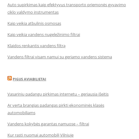
Auto supirkimas kaip efektyvus transporto priemonės gyvavimo
ciklo valdymo instrumentas
Kaip veikia atbulinis osmosas
Kaip veikia vandens nugeležinimo filtrai
Klaidos renkantis vandens filtrą
Vandens filtrai visam namui su geriamo vandens sistema
PIGUS AVIABILIETAI
Vasarinių padangų pirkimas internetu – geriausia išeitis
Ar verta brangias padangas pirkti ekonominės klasės
automobiliams
Vandens kokybės garantas namuose – filtrai
Kur rasti nuomai automobilį Vilniuje