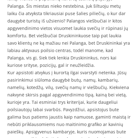
Palanga. Šis miestas nieko nestebina, juk šiltuoju metų
laiku čia atvyksta tikriausiai puse šalies piliečių, o kur dar
daugybė turistų iš užsienio? Palangos viešbučiai ir kitos
apgyvendinimo vietos visuomet laukia svečių ir rūpinasi jų
komfortu. Bet viešbučiai Druskininkuose taip pat laukia
savo klientų ne ką mažiau nei Palanga, bet Druskininkai yra
labiau aktyvaus poilsio centras, todėl manome, kad
Palanga, vis gi, šiek tiek lenkia Druskininkus, nors kai
kuriose srityse, pozicijų, gal ir neužleidžia.
Kur apsistoti atvykus į kurortą ilgai svarstyti netenka. Jūsų
pasirinkimui siūloma daugybė butų, namų, kambarių,
namelių, kotedžų, vilų, svečių namų ir viešbučių. Kiekviena
nakvynė skirsis pagal apgyvendinimo tipą, kainą bei vietą,
kurioje yra. Tai esminiai trys kriterijai, kurie daugeliui
poilsiautojų labai svarbūs. Pavyzdžiui, apsistojus bute
galima bus patiems jaustis kaip namuose, gaminti maistą ir
nebūti priklausomiems nuo maitinimo grafiko ar kavinių
paieškų. Apsigyvenus kambaryje, kuris nuomojamas bute