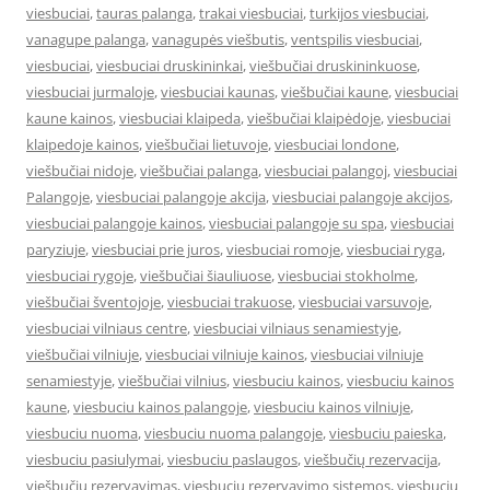
viesbuciai
,
tauras palanga
,
trakai viesbuciai
,
turkijos viesbuciai
,
vanagupe palanga
,
vanagupės viešbutis
,
ventspilis viesbuciai
,
viesbuciai
,
viesbuciai druskininkai
,
viešbučiai druskininkuose
,
viesbuciai jurmaloje
,
viesbuciai kaunas
,
viešbučiai kaune
,
viesbuciai
kaune kainos
,
viesbuciai klaipeda
,
viešbučiai klaipėdoje
,
viesbuciai
klaipedoje kainos
,
viešbučiai lietuvoje
,
viesbuciai londone
,
viešbučiai nidoje
,
viešbučiai palanga
,
viesbuciai palangoj
,
viesbuciai
Palangoje
,
viesbuciai palangoje akcija
,
viesbuciai palangoje akcijos
,
viesbuciai palangoje kainos
,
viesbuciai palangoje su spa
,
viesbuciai
paryziuje
,
viesbuciai prie juros
,
viesbuciai romoje
,
viesbuciai ryga
,
viesbuciai rygoje
,
viešbučiai šiauliuose
,
viesbuciai stokholme
,
viešbučiai šventojoje
,
viesbuciai trakuose
,
viesbuciai varsuvoje
,
viesbuciai vilniaus centre
,
viesbuciai vilniaus senamiestyje
,
viešbučiai vilniuje
,
viesbuciai vilniuje kainos
,
viesbuciai vilniuje
senamiestyje
,
viešbučiai vilnius
,
viesbuciu kainos
,
viesbuciu kainos
kaune
,
viesbuciu kainos palangoje
,
viesbuciu kainos vilniuje
,
viesbuciu nuoma
,
viesbuciu nuoma palangoje
,
viesbuciu paieska
,
viesbuciu pasiulymai
,
viesbuciu paslaugos
,
viešbučių rezervacija
,
viešbučių rezervavimas
,
viesbuciu rezervavimo sistemos
,
viesbuciu