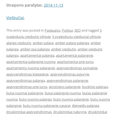
Straipsnis parašytas:
2014-11-13
Viešbučiai
.
This entry was posted in
Paslaugos
,
Poilsiui
,
SEO
and tagged
3
zvaigzduciu viesbutis vilniuje
,
5 zvaigzduciu viesbuciai vilniuje
,
alanga viesbutis
,
amber palace
,
amber palace palanga
,
amber
palanga
,
amber spa palanga
,
amber viesbutis
,
amber viesbutis
palanga
,
apartamentai palanga
,
apartamentai palangoje
,
apartamentai palangoje nuoma
,
apartamentai prie juros
,
apartamentų nuoma palangoje
,
apgyvendinimas jurmaloje
,
apgyvendinimas klaipedoje
,
apgyvendinimas pajuryje
,
apgyvendinimas palanga
,
apgyvendinimas palangoje
,
apgyvendinimas prie juros
,
atostogos palangoje
,
booking palanga
,
butai nuomai palangoje
,
butai palangoje nuoma
,
butas palangoje
nuoma
,
buto nuoma palanga
,
buto nuoma palangoje
,
butų nuoma
palangoje
,
butu nuoma palangoje vasarai
,
diemedis palanga
,
druskininkai apgyvendinimas
,
druskininkai nakvyne
,
druskininkai