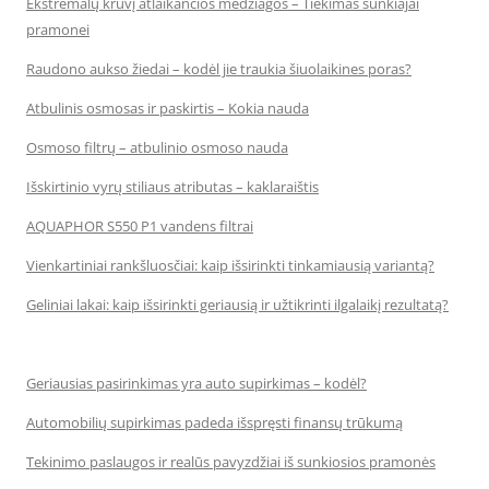
Ekstremalų krūvį atlaikančios medžiagos – Tiekimas sunkiajai
pramonei
Raudono aukso žiedai – kodėl jie traukia šiuolaikines poras?
Atbulinis osmosas ir paskirtis – Kokia nauda
Osmoso filtrų – atbulinio osmoso nauda
Išskirtinio vyrų stiliaus atributas – kaklaraištis
AQUAPHOR S550 P1 vandens filtrai
Vienkartiniai rankšluosčiai: kaip išsirinkti tinkamiausią variantą?
Geliniai lakai: kaip išsirinkti geriausią ir užtikrinti ilgalaikį rezultatą?
Geriausias pasirinkimas yra auto supirkimas – kodėl?
Automobilių supirkimas padeda išspręsti finansų trūkumą
Tekinimo paslaugos ir realūs pavyzdžiai iš sunkiosios pramonės