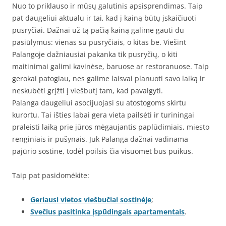
Nuo to priklauso ir mūsų galutinis apsisprendimas. Taip
pat daugeliui aktualu ir tai, kad į kainą būtų įskaičiuoti
pusryčiai. Dažnai už tą pačią kainą galime gauti du
pasiūlymus: vienas su pusryčiais, o kitas be. Viešint
Palangoje dažniausiai pakanka tik pusryčių, o kiti
maitinimai galimi kavinėse, baruose ar restoranuose. Taip
gerokai patogiau, nes galime laisvai planuoti savo laiką ir
neskubėti grįžti į viešbutį tam, kad pavalgyti.
Palanga daugeliui asocijuojasi su atostogoms skirtu
kurortu. Tai išties labai gera vieta pailsėti ir turiningai
praleisti laiką prie jūros mėgaujantis paplūdimiais, miesto
renginiais ir pušynais. Juk Palanga dažnai vadinama
pajūrio sostine, todėl poilsis čia visuomet bus puikus.
Taip pat pasidomėkite:
Geriausi vietos viešbučiai sostinėje
;
Svečius pasitinka įspūdingais apartamentais
.