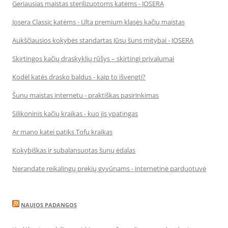
Geriausias maistas sterilizuotoms katėms - JOSERA
Josera Classic katėms - Ulta premium klasės kačių maistas
Aukščiausios kokybės standartas Jūsų šuns mitybai - JOSERA
Skirtingos kačių draskyklių rūšys – skirtingi privalumai
Kodėl katės drasko baldus - kaip to išvengti?
Šunų maistas internetu - praktiškas pasirinkimas
Silikoninis kačių kraikas - kuo jis ypatingas
Ar mano katei patiks Tofu kraikas
Kokybiškas ir subalansuotas šunų ėdalas
Nerandate reikalingų prekių gyvūnams - internetinė parduotuvė
NAUJOS PADANGOS