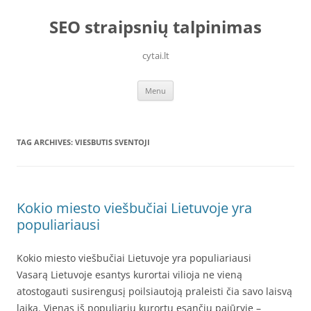
Skip
to
SEO straipsnių talpinimas
content
cytai.lt
Menu
TAG ARCHIVES:
VIESBUTIS SVENTOJI
Kokio miesto viešbučiai Lietuvoje yra
populiariausi
Kokio miesto viešbučiai Lietuvoje yra populiariausi
Vasarą Lietuvoje esantys kurortai vilioja ne vieną
atostogauti susirengusį poilsiautoją praleisti čia savo laisvą
laiką. Vienas iš populiarių kurortų esančių pajūryje –