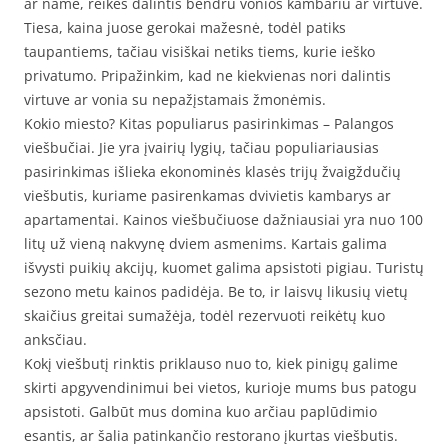
ar name, reikės dalintis bendru vonios kambariu ar virtuve.
Tiesa, kaina juose gerokai mažesnė, todėl patiks
taupantiems, tačiau visiškai netiks tiems, kurie ieško
privatumo. Pripažinkim, kad ne kiekvienas nori dalintis
virtuve ar vonia su nepažįstamais žmonėmis.
Kokio miesto? Kitas populiarus pasirinkimas – Palangos
viešbučiai. Jie yra įvairių lygių, tačiau populiariausias
pasirinkimas išlieka ekonominės klasės trijų žvaigždučių
viešbutis, kuriame pasirenkamas dvivietis kambarys ar
apartamentai. Kainos viešbučiuose dažniausiai yra nuo 100
litų už vieną nakvynę dviem asmenims. Kartais galima
išvysti puikių akcijų, kuomet galima apsistoti pigiau. Turistų
sezono metu kainos padidėja. Be to, ir laisvų likusių vietų
skaičius greitai sumažėja, todėl rezervuoti reikėtų kuo
anksčiau.
Kokį viešbutį rinktis priklauso nuo to, kiek pinigų galime
skirti apgyvendinimui bei vietos, kurioje mums bus patogu
apsistoti. Galbūt mus domina kuo arčiau paplūdimio
esantis, ar šalia patinkančio restorano įkurtas viešbutis.