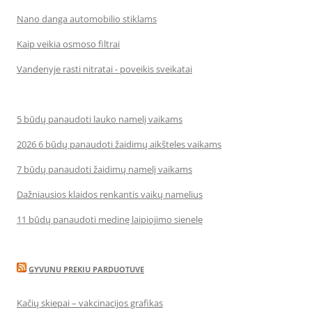
Nano danga automobilio stiklams
Kaip veikia osmoso filtrai
Vandenyje rasti nitratai - poveikis sveikatai
5 būdų panaudoti lauko namelį vaikams
2026 6 būdų panaudoti žaidimų aikšteles vaikams
7 būdų panaudoti žaidimų namelį vaikams
Dažniausios klaidos renkantis vaikų namelius
11 būdų panaudoti medinę laipiojimo sienelę
GYVUNU PREKIU PARDUOTUVE
Kačių skiepai – vakcinacijos grafikas