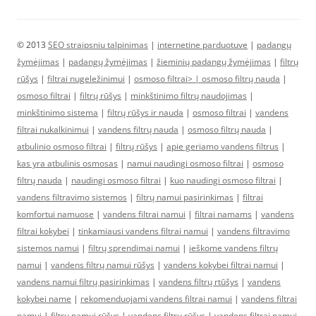
© 2013
SEO straipsniu talpinimas
|
internetine parduotuve
|
padangų
žymėjimas
|
padangų žymėjimas
|
žieminių padangų žymėjimas
|
filtrų
rūšys
|
filtrai nugeležinimui
|
osmoso filtrai> |
osmoso filtrų nauda
|
osmoso filtrai
|
filtrų rūšys
|
minkštinimo filtrų naudojimas
|
minkštinimo sistema
|
filtrų rūšys ir nauda
|
osmoso filtrai
|
vandens
filtrai nukalkinimui
|
vandens filtrų nauda
|
osmoso filtrų nauda
|
atbulinio osmoso filtrai
|
filtrų rūšys
|
apie geriamo vandens filtrus
|
kas yra atbulinis osmosas
|
namui naudingi osmoso filtrai
|
osmoso
filtrų nauda
|
naudingi osmoso filtrai
|
kuo naudingi osmoso filtrai
|
vandens filtravimo sistemos
|
filtrų namui pasirinkimas
|
filtrai
komfortui namuose
|
vandens filtrai namui
|
filtrai namams
|
vandens
filtrai kokybei
|
tinkamiausi vandens filtrai namui
|
vandens filtravimo
sistemos namui
|
filtrų sprendimai namui
|
ieškome vandens filtrų
namui
|
vandens filtrų namui rūšys
|
vandens kokybei filtrai namui
|
vandens namui filtrų pasirinkimas
|
vandens filtrų rtūšys
|
vandens
kokybei name
|
rekomenduojami vandens filtrai namui
|
vandens filtrai
namui
|
filtrų namui rūšys
|
vandens filtrų rūšys
|
vandens filtrai namui