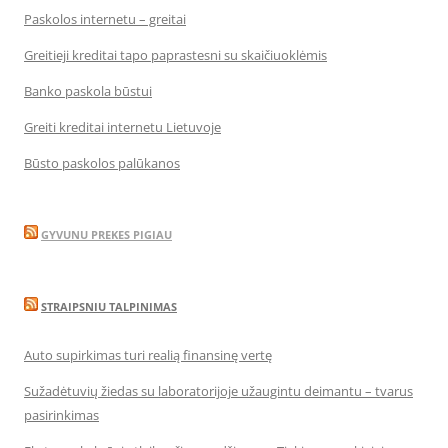
Paskolos internetu – greitai
Greitieji kreditai tapo paprastesni su skaičiuoklėmis
Banko paskola būstui
Greiti kreditai internetu Lietuvoje
Būsto paskolos palūkanos
GYVUNU PREKES PIGIAU
STRAIPSNIU TALPINIMAS
Auto supirkimas turi realią finansinę vertę
Sužadėtuvių žiedas su laboratorijoje užaugintu deimantu – tvarus
pasirinkimas