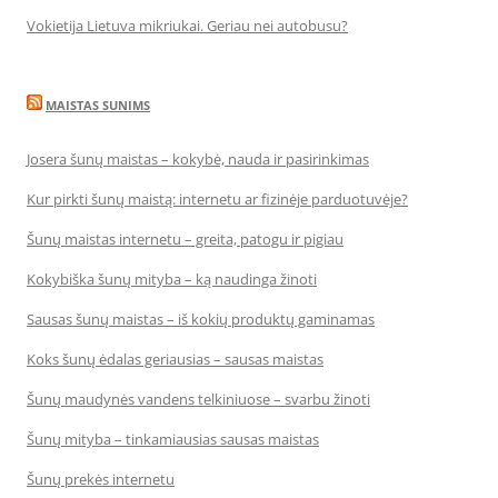
Vokietija Lietuva mikriukai. Geriau nei autobusu?
MAISTAS SUNIMS
Josera šunų maistas – kokybė, nauda ir pasirinkimas
Kur pirkti šunų maistą: internetu ar fizinėje parduotuvėje?
Šunų maistas internetu – greita, patogu ir pigiau
Kokybiška šunų mityba – ką naudinga žinoti
Sausas šunų maistas – iš kokių produktų gaminamas
Koks šunų ėdalas geriausias – sausas maistas
Šunų maudynės vandens telkiniuose – svarbu žinoti
Šunų mityba – tinkamiausias sausas maistas
Šunų prekės internetu