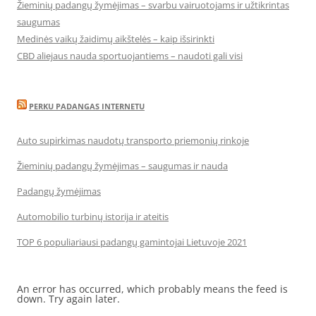
Žieminių padangų žymėjimas – svarbu vairuotojams ir užtikrintas
saugumas
Medinės vaikų žaidimų aikštelės – kaip išsirinkti
CBD aliejaus nauda sportuojantiems – naudoti gali visi
PERKU PADANGAS INTERNETU
Auto supirkimas naudotų transporto priemonių rinkoje
Žieminių padangų žymėjimas – saugumas ir nauda
Padangų žymėjimas
Automobilio turbinų istorija ir ateitis
TOP 6 populiariausi padangų gamintojai Lietuvoje 2021
An error has occurred, which probably means the feed is
down. Try again later.