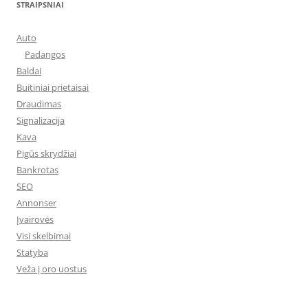
STRAIPSNIAI
Auto
Padangos
Baldai
Buitiniai prietaisai
Draudimas
Signalizacija
Kava
Pigūs skrydžiai
Bankrotas
SEO
Annonser
Įvairovės
Visi skelbimai
Statyba
Veža į oro uostus