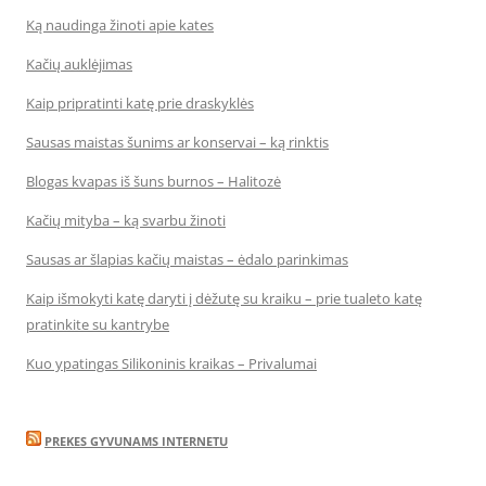
Ką naudinga žinoti apie kates
Kačių auklėjimas
Kaip pripratinti katę prie draskyklės
Sausas maistas šunims ar konservai – ką rinktis
Blogas kvapas iš šuns burnos – Halitozė
Kačių mityba – ką svarbu žinoti
Sausas ar šlapias kačių maistas – ėdalo parinkimas
Kaip išmokyti katę daryti į dėžutę su kraiku – prie tualeto katę
pratinkite su kantrybe
Kuo ypatingas Silikoninis kraikas – Privalumai
PREKES GYVUNAMS INTERNETU