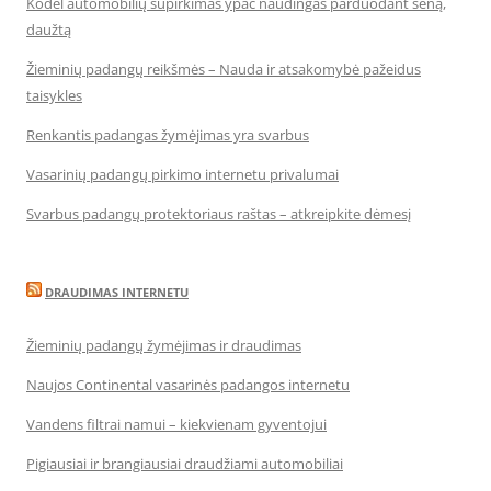
Kodėl automobilių supirkimas ypač naudingas parduodant seną,
daužtą
Žieminių padangų reikšmės – Nauda ir atsakomybė pažeidus
taisykles
Renkantis padangas žymėjimas yra svarbus
Vasarinių padangų pirkimo internetu privalumai
Svarbus padangų protektoriaus raštas – atkreipkite dėmesį
DRAUDIMAS INTERNETU
Žieminių padangų žymėjimas ir draudimas
Naujos Continental vasarinės padangos internetu
Vandens filtrai namui – kiekvienam gyventojui
Pigiausiai ir brangiausiai draudžiami automobiliai