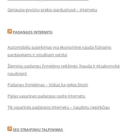
Geriausia gyvūnų prekių parduotuvė – internetu
PADANGOS INTERNETU
Automobilių supirkimas yra ekonominė nauda fiziniams
pardavėjams ir smulkiam verslui
Žieminių padangų žymėjimo reikšmės, Nauda ir Atsakomybė
naudojant
Padangų žymėjimas – Viskas ką reikia žinoti
Pigias vasarines padangas rasite internetu
Tik vasarinės padangos internetu – naudotų nepirkčiau
SEO STRAIPSNIU TALPINIMAS