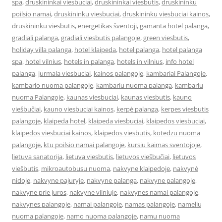
spa
,
druskininkai viesbuciai
,
druskininkai viesbutis
,
druskininku
poilsio namai
,
druskininku viesbuciai
,
druskininku viesbuciai kainos
,
druskininku viesbutis
,
energetikas šventoji
,
gamanta hotel palanga
,
gradiali palanga
,
gradiali viesbutis palangoje
,
green viesbutis
,
holiday villa palanga
,
hotel klaipeda
,
hotel palanga
,
hotel palanga
spa
,
hotel vilnius
,
hotels in palanga
,
hotels in vilnius
,
info hotel
palanga
,
jurmala viesbuciai
,
kainos palangoje
,
kambariai Palangoje
,
kambario nuoma palangoje
,
kambariu nuoma palanga
,
kambariu
nuoma Palangoje
,
kaunas viesbuciai
,
kaunas viesbutis
,
kauno
viešbučiai
,
kauno viesbuciai kainos
,
kerpė palanga
,
kerpes viesbutis
palangoje
,
klaipeda hotel
,
klaipeda viesbuciai
,
klaipedos viesbuciai
,
klaipedos viesbuciai kainos
,
klaipedos viesbutis
,
kotedzu nuoma
palangoje
,
ktu poilsio namai palangoje
,
kursiu kaimas sventojoje
,
lietuva sanatorija
,
lietuva viesbutis
,
lietuvos viešbučiai
,
lietuvos
viešbutis
,
mikroautobusu nuoma
,
nakvyne klaipedoje
,
nakvynė
nidoje
,
nakvyne pajuryje
,
nakvyne palanga
,
nakvyne palangoje
,
nakvyne prie juros
,
nakvyne vilniuje
,
nakvynes namai palangoje
,
nakvynes palangoje
,
namai palangoje
,
namas palangoje
,
namelių
nuoma palangoje
,
namo nuoma palangoje
,
namu nuoma