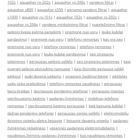
102s
|
aquaphor ro-202s
|
aquaphor ro-206s
|
vandens filtrai
|
aquaphor s800
|
aquaphor s550
|
geriamo vandens filtrai
|
aquaphor
s1000
|
aquaphor ro 101s
|
aquaphor 102s
|
aquaphor ro 202s
|
aquaphor ro 206s
|
vandens minkstinimo filtrai
|
nugeležinimo filtrai
|
pelesio kvapa galima panaikinti
|
priemone nuo voru
|
lauko kubilai
pardavimui
|
priemonė nuo vorų
|
telefonų remontas
|
kas yra seo
|
priemone nuo voru
|
telefonų remontas
|
telefonų remontas
|
priemonė nuo vorų
|
lauko kubilai pardavimui
|
seo straipsniu
talpinimas
|
geriausias pelėsio valiklis
|
seo straipsniu talpinimas
|
kaip
isvengti pelesio atsiradimo namuose
|
kaip išsirinkti geriausią valiklį
pelėsiui
|
puiki dovana vaikams
|
smagiam žaidimui kieme
|
aikštelės
vaikų laiko praleidimui
|
telefonų remontas naudingas
|
geriausias
kaciu kraikas
|
dazniausiai gendantys telefonai
|
geriausias maistas
sterilizuotoms katėms
|
padangų žymėjimas
|
mobiliųjų telefonų
remontas
|
sterilizuotoms katėms geriausias
|
kiek kainuoja kubilai
|
dažnai gendantys telefonai
|
geriausias vonios valiklis
|
elektromobiliu
ikrovimo stoteliu pletra lietuvoje
|
lietuvoje daugeja stoteliu
|
padangų
žymėjimas reikalingas
|
vasarinės padangos elektromobiliams
|
naudingas žieminių padangų žymėjimas
|
kuo naudingas remontas
|