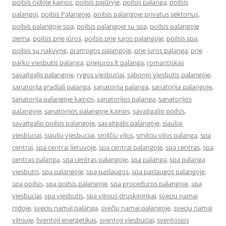
poilsis nidoje kainos
,
poilsis pajūryje
,
poilsis palanga
,
poilsis
palangoj
,
poilsis Palangoje
,
poilsis palangoje privatus sektorius
,
poilsis palangoje spa
,
poilsis palangoje su spa
,
poilsis palangoje
ziema
,
poilsis prie jūros
,
poilsis prie juros palangoje
,
poilsis spa
,
poilsis su nakvyne
,
pramogos palangoje
,
prie juros palanga
,
prie
parko viesbutis palanga
,
priejuros.lt palanga
,
romantiskas
savaitgalis palangoje
,
rygos viesbuciai
,
sabonio viesbutis palangoje
,
sanatorija gradiali palanga
,
sanatorija palanga
,
sanatorija palangoje
,
sanatorija palangoje kainos
,
sanatorijos palanga
,
sanatorijos
palangoje
,
sanatorijos palangoje kainos
,
savaitgalio poilsis
,
savaitgalio poilsis palangoje
,
savaitgalis palangoje
,
siauliai
viesbuciai
,
siauliu viesbuciai
,
smilčių vilos
,
smilciu vilos palanga
,
spa
centrai
,
spa centrai lietuvoje
,
spa centrai palangoje
,
spa centras
,
spa
centras palanga
,
spa centras palangoje
,
spa palanga
,
spa palanga
viesbutis
,
spa palangoje
,
spa paslaugos
,
spa paslaugos palangoje
,
spa poilsis
,
spa poilsis palangoje
,
spa proceduros palangoje
,
spa
viesbuciai
,
spa viesbutis
,
spa vilnius druskininkai
,
sveciu namai
nidoje
,
sveciu namai palanga
,
svečių namai palangoje
,
sveciu namai
vilniuje
,
šventoji energetikas
,
sventoji viesbuciai
,
sventosios