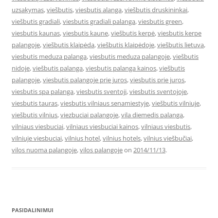
uzsakymas
,
viešbutis
,
viesbutis alanga
,
viešbutis druskininkai
,
viešbutis gradiali
,
viesbutis gradiali palanga
,
viesbutis green
,
viesbutis kaunas
,
viesbutis kaune
,
viešbutis kerpė
,
viesbutis kerpe
palangoje
,
viešbutis klaipėda
,
viešbutis klaipėdoje
,
viešbutis lietuva
,
viesbutis meduza palanga
,
viesbutis meduza palangoje
,
viešbutis
nidoje
,
viešbutis palanga
,
viesbutis palanga kainos
,
viešbutis
palangoje
,
viesbutis palangoje prie juros
,
viesbutis prie juros
,
viesbutis spa palanga
,
viesbutis sventoji
,
viesbutis sventojoje
,
viesbutis tauras
,
viesbutis vilniaus senamiestyje
,
viešbutis vilniuje
,
viešbutis vilnius
,
viezbuciai palangoje
,
vila diemedis palanga
,
vilniaus viesbuciai
,
vilniaus viesbuciai kainos
,
vilniaus viesbutis
,
vilniuje viesbuciai
,
vilnius hotel
,
vilnius hotels
,
vilnius viešbučiai
,
vilos nuoma palangoje
,
vilos palangoje
on
2014/11/13
.
PASIDALINIMUI