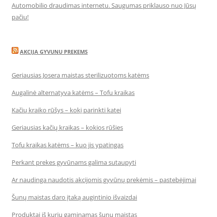
Automobilio draudimas internetu. Saugumas priklauso nuo Jūsų
pačių!
AKCIJA GYVUNU PREKEMS
Geriausias Josera maistas sterilizuotoms katėms
Augalinė alternatyva katėms – Tofu kraikas
Kačių kraiko rūšys – kokį parinkti katei
Geriausias kačių kraikas – kokios rūšies
Tofu kraikas katėms – kuo jis ypatingas
Perkant prekes gyvūnams galima sutaupyti
Ar naudinga naudotis akcijomis gyvūnų prekėmis – pastebėjimai
Šunų maistas daro įtaką augintinio išvaizdai
Produktai iš kurių gaminamas šunų maistas