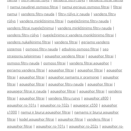
|
namui naudingi osmoso filtrai
|
namui geriausi osmoso filtrai
|
filtrai
namui
|
vandens filtrų nauda
|
filtrų rūšys ir nauda
|
vandens filtrų
rūšys
|
vandens minkštinimo filtrai
|
nugeležinimo filtrų nauda
|
vandens filtrai nugeležinimui
|
vandens minkštinimo filtrų nauda
|
vandens filtrų rūšys
|
nugeležinimo ir vandens monkštinimo filtrai
|
vandens nukalkinimo filtrai
|
vandens filtrai
|
geriamo vandens
sistemos
|
osmoso filtrų nauda
|
atbulinio osmoso filtrai
|
seo
straipsniu talpinimas
|
aquaphor vandens filtrai
|
aquaphor filtrai
|
osmoso filtrų nauda
|
osmoso filtrai
|
vandens filtrai aquaphor
|
geriamo vandens filtrai
|
aquaphor filtrai
|
aquaphor filtrai
|
aquaphor
filtrai
|
aquaphor filtrai
|
aquaphor namams ir pramonei
|
aquaphor
filtrai
|
aquaphor filtrai
|
aquaphor filtrų nauda
|
aquaphor filtrai
|
aquapgor filtrai ir nauda
|
aquaphor filtrai
|
aquaphor filtrai
|
vandens
filtrai
|
aquaphor filtrai
|
vandens filtru rusys
|
aquaphor s800
|
aquaphor ro-101s
|
aquaphor ro-102s
|
aquapgor s550
|
aquaphor
s1000
|
namui ir biurui aquaphor filtrai
|
namams ir biurui aquaphor
filtrai
|
kodel aquaphor filtrai
|
aquaphor filtrai
|
vandens filtrai
|
aquaphor filtrai
|
aquaphor ro-101s
|
aquaphor ro-202s
|
aquaphor ro-