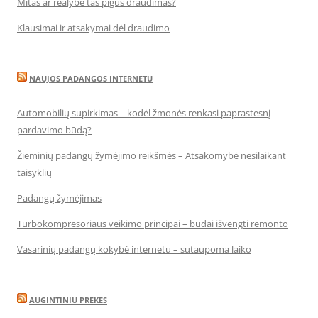
Mitas ar realybė tas pigus draudimas?
Klausimai ir atsakymai dėl draudimo
NAUJOS PADANGOS INTERNETU
Automobilių supirkimas – kodėl žmonės renkasi paprastesnį
pardavimo būdą?
Žieminių padangų žymėjimo reikšmės – Atsakomybė nesilaikant
taisyklių
Padangų žymėjimas
Turbokompresoriaus veikimo principai – būdai išvengti remonto
Vasarinių padangų kokybė internetu – sutaupoma laiko
AUGINTINIU PREKES