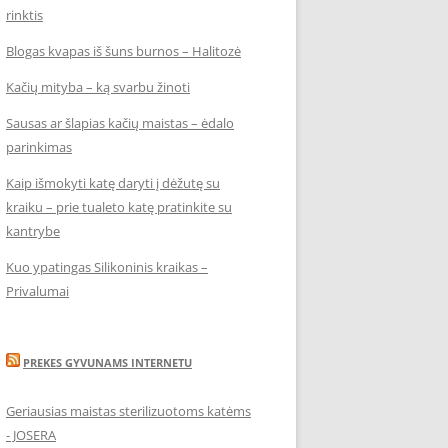
rinktis
Blogas kvapas iš šuns burnos – Halitozė
Kačių mityba – ką svarbu žinoti
Sausas ar šlapias kačių maistas – ėdalo
parinkimas
Kaip išmokyti katę daryti į dėžutę su
kraiku – prie tualeto katę pratinkite su
kantrybe
Kuo ypatingas Silikoninis kraikas –
Privalumai
PREKES GYVUNAMS INTERNETU
Geriausias maistas sterilizuotoms katėms
- JOSERA