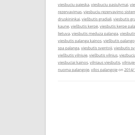
viesbuciu paieska
,
viesbuciu pasiulymai
,
vi
rezervavimas
,
viesbuciu rezervavimo siste
druskininkai
,
viešbutis gradiali
,
viesbutis gr
kaune
,
viešbutis kerpė
,
viesbutis kerpe pal
lietuva
,
viesbutis meduza palanga
,
viesbut
viesbutis palanga kainos
,
viešbutis palango
spa palanga
,
viesbutis sventoji
,
viesbutis s
viešbutis vilniuje
,
viešbutis vilnius
,
viezbuci
viesbuciai kainos
,
vilniaus viesbutis
,
vilniuj
nuoma palangoje
,
vilos palangoje
on
2014/