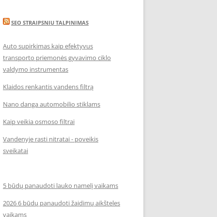
SEO STRAIPSNIU TALPINIMAS
Auto supirkimas kaip efektyvus
transporto priemonės gyvavimo ciklo
valdymo instrumentas
Klaidos renkantis vandens filtrą
Nano danga automobilio stiklams
Kaip veikia osmoso filtrai
Vandenyje rasti nitratai - poveikis
sveikatai
5 būdų panaudoti lauko namelį vaikams
2026 6 būdų panaudoti žaidimų aikšteles
vaikams