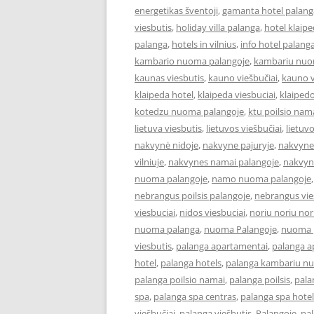
energetikas šventoji
,
gamanta hotel palang
viesbutis
,
holiday villa palanga
,
hotel klaip
palanga
,
hotels in vilnius
,
info hotel palang
kambario nuoma palangoje
,
kambariu nuo
kaunas viesbutis
,
kauno viešbučiai
,
kauno v
klaipeda hotel
,
klaipeda viesbuciai
,
klaipedo
kotedzu nuoma palangoje
,
ktu poilsio nam
lietuva viesbutis
,
lietuvos viešbučiai
,
lietuv
nakvynė nidoje
,
nakvyne pajuryje
,
nakvyne
vilniuje
,
nakvynes namai palangoje
,
nakvyn
nuoma palangoje
,
namo nuoma palangoje
nebrangus poilsis palangoje
,
nebrangus vies
viesbuciai
,
nidos viesbuciai
,
noriu noriu nor
nuoma palanga
,
nuoma Palangoje
,
nuoma p
viesbutis
,
palanga apartamentai
,
palanga 
hotel
,
palanga hotels
,
palanga kambariu n
palanga poilsio namai
,
palanga poilsis
,
pala
spa
,
palanga spa centras
,
palanga spa hotel
viešbučiai
,
palanga viešbutis
,
Palangoje
,
pa