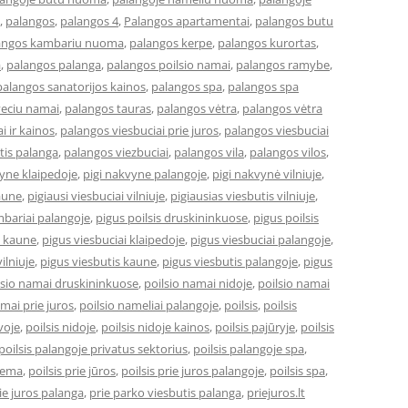
,
palangos
,
palangos 4
,
Palangos apartamentai
,
palangos butu
angos kambariu nuoma
,
palangos kerpe
,
palangos kurortas
,
a
,
palangos palanga
,
palangos poilsio namai
,
palangos ramybe
,
palangos sanatorijos kainos
,
palangos spa
,
palangos spa
veciu namai
,
palangos tauras
,
palangos vėtra
,
palangos vėtra
i ir kainos
,
palangos viesbuciai prie juros
,
palangos viesbuciai
tis palanga
,
palangos viezbuciai
,
palangos vila
,
palangos vilos
,
vyne klaipedoje
,
pigi nakvyne palangoje
,
pigi nakvynė vilniuje
,
kaune
,
pigiausi viesbuciai vilniuje
,
pigiausias viesbutis vilniuje
,
bariai palangoje
,
pigus poilsis druskininkuose
,
pigus poilsis
i kaune
,
pigus viesbuciai klaipedoje
,
pigus viesbuciai palangoje
,
ilniuje
,
pigus viesbutis kaune
,
pigus viesbutis palangoje
,
pigus
lsio namai druskininkuose
,
poilsio namai nidoje
,
poilsio namai
amai prie juros
,
poilsio nameliai palangoje
,
poilsis
,
poilsis
uvoje
,
poilsis nidoje
,
poilsis nidoje kainos
,
poilsis pajūryje
,
poilsis
poilsis palangoje privatus sektorius
,
poilsis palangoje spa
,
ziema
,
poilsis prie jūros
,
poilsis prie juros palangoje
,
poilsis spa
,
ie juros palanga
,
prie parko viesbutis palanga
,
priejuros.lt