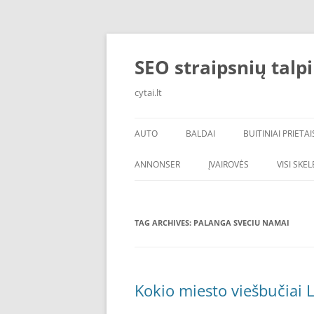
Skip
to
content
SEO straipsnių talp
cytai.lt
AUTO
BALDAI
BUITINIAI PRIETAI
PADANGOS
ANNONSER
ĮVAIROVĖS
VISI SKE
TAG ARCHIVES:
PALANGA SVECIU NAMAI
Kokio miesto viešbučiai L