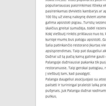
populiariausias pasirinkimas išlieka e
pasirenkamas dvivietis kambarys ar a
100 litų už vieną nakvynę dviem asmen
galima apsistoti pigiau. Turistų sezono
skaičius greitai sumažėja, todėl rezer
Kokį viešbutį rinktis priklauso nuo to,
kurioje mums bus patogu apsistoti. G
šalia patinkančio restorano įkurtas vi
apsisprendimas. Taip pat daugeliui aktu
Dažnai už tą pačią kainą galime gauti 
Palangoje dažniausiai pakanka tik pusr
restoranuose. Taip gerokai patogiau, ne
į viešbutį tam, kad pavalgyti.
Palanga daugeliui asocijuojasi su atost
pailsėti ir turiningai praleisti laiką p
pušynais. Juk Palanga dažnai vadinama
puikus.