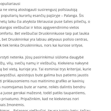
populiariausi
ja ne vieną atostogauti susirengusį poilsiautoją
iš populiarių kurortų esančių pajūryje – Palanga. Šis
tų laiku čia atvyksta tikriausiai puse šalies piliečių, o
alangos viešbučiai ir kitos apgyvendinimo vietos
komfortu. Bet viešbučiai Druskininkuose taip pat laukia
 bet Druskininkai yra labiau aktyvaus poilsio centras,
 tiek lenkia Druskininkus, nors kai kuriose srityse,
svarstyti netenka. Jūsų pasirinkimui siūloma daugybė
ų, vilų, svečių namų ir viešbučių. Kiekviena nakvynė
bei vietą, kurioje yra. Tai esminiai trys kriterijai, kurie
Pavyzdžiui, apsistojus bute galima bus patiems jaustis
ti priklausomiems nuo maitinimo grafiko ar kavinių
s nuomojamas bute ar name, reikės dalintis bendru
ina juose gerokai mažesnė, todėl patiks taupantiems,
ko privatumo. Pripažinkim, kad ne kiekvienas nori
amais žmonėmis.
imas – Palangos viešbučiai. Jie yra įvairių lygių, tačiau