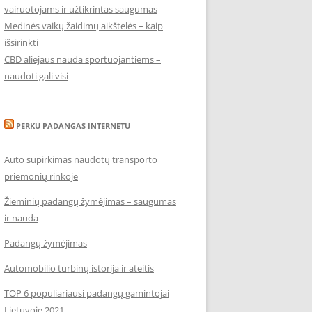
vairuotojams ir užtikrintas saugumas
Medinės vaikų žaidimų aikštelės – kaip
išsirinkti
CBD aliejaus nauda sportuojantiems –
naudoti gali visi
PERKU PADANGAS INTERNETU
Auto supirkimas naudotų transporto
priemonių rinkoje
Žieminių padangų žymėjimas – saugumas
ir nauda
Padangų žymėjimas
Automobilio turbinų istorija ir ateitis
TOP 6 populiariausi padangų gamintojai
Lietuvoje 2021