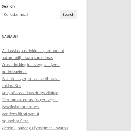
Search
Search
NAUJAUSI
Geriausias pasirinkimas parduodant
automobilį – Auto supirkimas
Cross-docking ir atsargų valdymo
optimizavimas
Išskirtinio vyrų stiliaus atributas –
kaklaraištis
Kokybiškos vidaus durys Vilniuje
Tikrumo akcentas Jūsų erdvėje –
Paveikslai ant drobės:
Vandens filtrai namui
Aquaphor filtrai
Žieminių padangų žymėjimas – svarbu