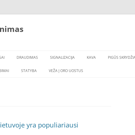
inimas
SAI
DRAUDIMAS
SIGNALIZACIJA
KAVA
PIGŪS SKRYDŽIA
LBIMAI
STATYBA
VEŽA Į ORO UOSTUS
ietuvoje yra populiariausi