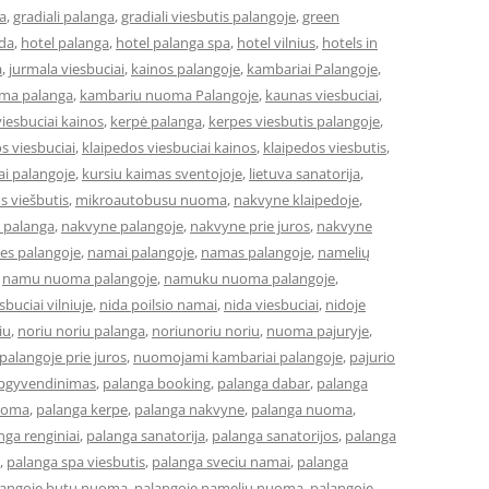
a
,
gradiali palanga
,
gradiali viesbutis palangoje
,
green
eda
,
hotel palanga
,
hotel palanga spa
,
hotel vilnius
,
hotels in
a
,
jurmala viesbuciai
,
kainos palangoje
,
kambariai Palangoje
,
ma palanga
,
kambariu nuoma Palangoje
,
kaunas viesbuciai
,
iesbuciai kainos
,
kerpė palanga
,
kerpes viesbutis palangoje
,
s viesbuciai
,
klaipedos viesbuciai kainos
,
klaipedos viesbutis
,
ai palangoje
,
kursiu kaimas sventojoje
,
lietuva sanatorija
,
os viešbutis
,
mikroautobusu nuoma
,
nakvyne klaipedoje
,
 palanga
,
nakvyne palangoje
,
nakvyne prie juros
,
nakvyne
es palangoje
,
namai palangoje
,
namas palangoje
,
namelių
,
namu nuoma palangoje
,
namuku nuoma palangoje
,
buciai vilniuje
,
nida poilsio namai
,
nida viesbuciai
,
nidoje
iu
,
noriu noriu palanga
,
noriunoriu noriu
,
nuoma pajuryje
,
alangoje prie juros
,
nuomojami kambariai palangoje
,
pajurio
apgyvendinimas
,
palanga booking
,
palanga dabar
,
palanga
uoma
,
palanga kerpe
,
palanga nakvyne
,
palanga nuoma
,
nga renginiai
,
palanga sanatorija
,
palanga sanatorijos
,
palanga
,
palanga spa viesbutis
,
palanga sveciu namai
,
palanga
langoje butu nuoma
,
palangoje nameliu nuoma
,
palangoje