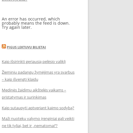
An error has occurred, which
probably means the feed is down.
Try again later.
PIGUS LEKTUVU BILIETAI
Kaip išsirinkti geriausią pelėsio valiklį
Žieminių padangų žymėjimas yra svarbus
– kaip išvengti klaidų
Medinės žaidimų aikštelės vaikams –
pristatymas ir surinkimas
Kaip sutaupyti aptveriant kaimo sodybą?
Maži nuotekų valymo įrenginiai gali veikti
ne tik tyliai, bet ir „nematomai‘‘?