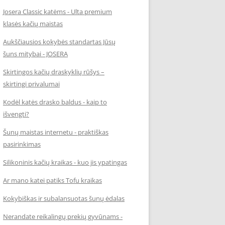
Josera Classic katėms - Ulta premium
klasės kačių maistas
Aukščiausios kokybės standartas Jūsų
šuns mitybai - JOSERA
Skirtingos kačių draskyklių rūšys –
skirtingi privalumai
Kodėl katės drasko baldus - kaip to
išvengti?
Šunų maistas internetu - praktiškas
pasirinkimas
Silikoninis kačių kraikas - kuo jis ypatingas
Ar mano katei patiks Tofu kraikas
Kokybiškas ir subalansuotas šunų ėdalas
Nerandate reikalingų prekių gyvūnams -