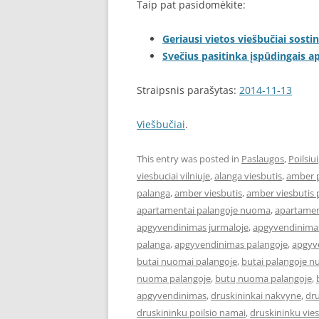
Taip pat pasidomėkite:
Geriausi vietos viešbučiai sostin
Svečius pasitinka įspūdingais 
Straipsnis parašytas:
2014-11-13
Viešbučiai
.
This entry was posted in
Paslaugos
,
Poilsiui
viesbuciai vilniuje
,
alanga viesbutis
,
amber 
palanga
,
amber viesbutis
,
amber viesbutis 
apartamentai palangoje nuoma
,
apartament
apgyvendinimas jurmaloje
,
apgyvendinimas
palanga
,
apgyvendinimas palangoje
,
apgyve
butai nuomai palangoje
,
butai palangoje 
nuoma palangoje
,
butų nuoma palangoje
,
apgyvendinimas
,
druskininkai nakvyne
,
dru
druskininku poilsio namai
,
druskininku vies