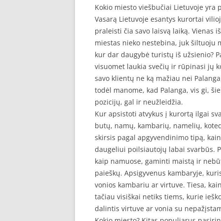
Kokio miesto viešbučiai Lietuvoje yra 
Vasarą Lietuvoje esantys kurortai vilio
praleisti čia savo laisvą laiką. Vienas 
miestas nieko nestebina, juk šiltuoju me
kur dar daugybė turistų iš užsienio? P
visuomet laukia svečių ir rūpinasi jų 
savo klientų ne ką mažiau nei Palanga,
todėl manome, kad Palanga, vis gi, šiek
pozicijų, gal ir neužleidžia.
Kur apsistoti atvykus į kurortą ilgai 
butų, namų, kambarių, namelių, kotedž
skirsis pagal apgyvendinimo tipą, kainą 
daugeliui poilsiautojų labai svarbūs. 
kaip namuose, gaminti maistą ir nebū
paieškų. Apsigyvenus kambaryje, kuri
vonios kambariu ar virtuve. Tiesa, ka
tačiau visiškai netiks tiems, kurie ieš
dalintis virtuve ar vonia su nepažįst
Kokio miesto? Kitas populiarus pasirink