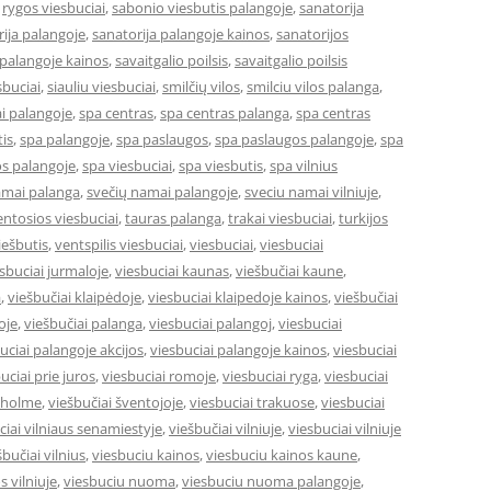
,
rygos viesbuciai
,
sabonio viesbutis palangoje
,
sanatorija
ija palangoje
,
sanatorija palangoje kainos
,
sanatorijos
 palangoje kainos
,
savaitgalio poilsis
,
savaitgalio poilsis
sbuciai
,
siauliu viesbuciai
,
smilčių vilos
,
smilciu vilos palanga
,
i palangoje
,
spa centras
,
spa centras palanga
,
spa centras
is
,
spa palangoje
,
spa paslaugos
,
spa paslaugos palangoje
,
spa
s palangoje
,
spa viesbuciai
,
spa viesbutis
,
spa vilnius
amai palanga
,
svečių namai palangoje
,
sveciu namai vilniuje
,
entosios viesbuciai
,
tauras palanga
,
trakai viesbuciai
,
turkijos
ešbutis
,
ventspilis viesbuciai
,
viesbuciai
,
viesbuciai
sbuciai jurmaloje
,
viesbuciai kaunas
,
viešbučiai kaune
,
a
,
viešbučiai klaipėdoje
,
viesbuciai klaipedoje kainos
,
viešbučiai
oje
,
viešbučiai palanga
,
viesbuciai palangoj
,
viesbuciai
uciai palangoje akcijos
,
viesbuciai palangoje kainos
,
viesbuciai
uciai prie juros
,
viesbuciai romoje
,
viesbuciai ryga
,
viesbuciai
okholme
,
viešbučiai šventojoje
,
viesbuciai trakuose
,
viesbuciai
ciai vilniaus senamiestyje
,
viešbučiai vilniuje
,
viesbuciai vilniuje
šbučiai vilnius
,
viesbuciu kainos
,
viesbuciu kainos kaune
,
s vilniuje
,
viesbuciu nuoma
,
viesbuciu nuoma palangoje
,