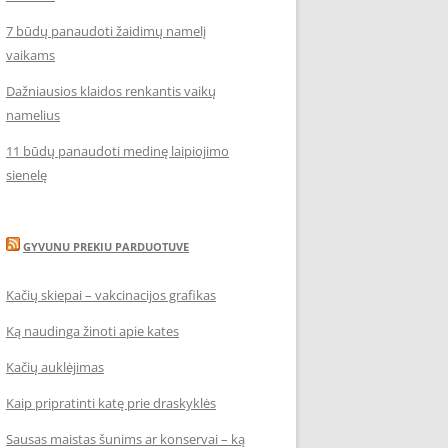
7 būdų panaudoti žaidimų namelį
vaikams
Dažniausios klaidos renkantis vaikų
namelius
11 būdų panaudoti medinę laipiojimo
sienelę
GYVUNU PREKIU PARDUOTUVE
Kačių skiepai – vakcinacijos grafikas
Ką naudinga žinoti apie kates
Kačių auklėjimas
Kaip pripratinti katę prie draskyklės
Sausas maistas šunims ar konservai – ką