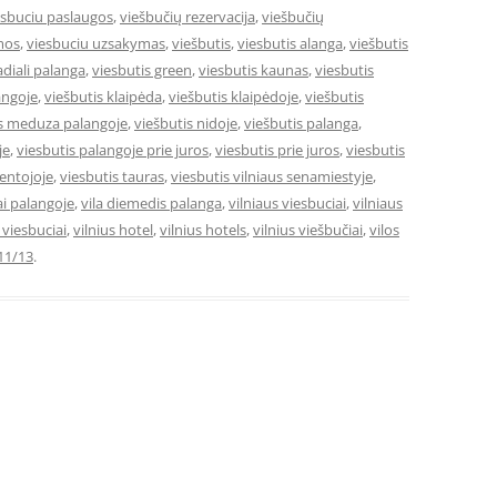
esbuciu paslaugos
,
viešbučių rezervacija
,
viešbučių
mos
,
viesbuciu uzsakymas
,
viešbutis
,
viesbutis alanga
,
viešbutis
adiali palanga
,
viesbutis green
,
viesbutis kaunas
,
viesbutis
angoje
,
viešbutis klaipėda
,
viešbutis klaipėdoje
,
viešbutis
is meduza palangoje
,
viešbutis nidoje
,
viešbutis palanga
,
je
,
viesbutis palangoje prie juros
,
viesbutis prie juros
,
viesbutis
ventojoje
,
viesbutis tauras
,
viesbutis vilniaus senamiestyje
,
ai palangoje
,
vila diemedis palanga
,
vilniaus viesbuciai
,
vilniaus
e viesbuciai
,
vilnius hotel
,
vilnius hotels
,
vilnius viešbučiai
,
vilos
11/13
.