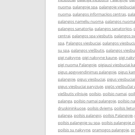
nuoma
,
palangoje spa
,
palangoje viesbuciai
nuoma
,
palangos informacijos centras
,
pal
palangos nameliu nuoma
,
palangos nuom
palangos sanatorija
,
palangos sanatorijos
,
centrai
,
palangos spa viesbutis
,
palangos s
spa
,
Palangos viesbuciai
,
palangos viesbucia
su spa
,
palangos viešbutis
,
palangos viesbu
pigi nakvyne
,
pigi nakvyne kaune
,
pigi nak
pigi nuoma Palangoje
,
pigiausi viesbuciai 
pigus apgyvendinimas palangoje
,
pigus kam
palangoje
,
pigus viesbuciai
,
pigus viesbucia
pigus viesbuciai paryziuje
,
pigūs viešbučiai v
viešbutis vilniuje
,
poilsio
,
poilsio namai
,
poi
palanga
,
poilsio namai palangoje
,
poilsio n
druskininkuose
,
poilsis dviems
,
poilsis liet
palanga
,
poilsis palangoj
,
poilsis Palangoje
,
poilsis palangoje su spa
,
poilsis palangoje 
poilsis su nakvyne
,
pramogos palangoje
,
pr