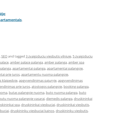
ėje
;
apartamentais
.
,
SEO
and tagged
3 zvaigzduciu viesbutis vilniuje
,
5 zvaigzduciu
palace
,
amber palace palanga
,
amber palanga
,
amber spa
palanga
,
apartamentai palanga
,
apartamentai palangoje
,
ai prie juros
,
apartamentų nuoma palangoje
,
 klaipedoje
,
apgyvendinimas pajuryje
,
apgyvendinimas
ndinimas prie juros
,
atostogos palangoje
,
booking palanga
,
nuoma
,
butas palangoje nuoma
,
buto nuoma palanga
,
buto
butu nuoma palangoje vasarai
,
diemedis palanga
,
druskininkai
skininkai spa
,
druskininkai viesbuciai
,
druskininkai viesbutis
,
buciai
,
druskininku viesbuciai kainos
,
druskininku viesbutis
,