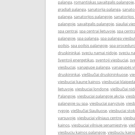
palanga
,
romantiskas savaitgalis palangoje
gradiali palanga
,
sanatorija palanga
,
sanator
palanga
,
sanatorijos palangoje
,
sanatorijos
palangoje
,
savaitgalis palangoje
,
siauliai vie
spa centrai
,
spa centrai lietuvoje
,
spa centra
palangoje
,
spa palanga
,
spa palanga viesbut
poilsis
,
spa poilsis palangoje
,
spa proceduro
druskininkai
,
sveciu namai nidoje
,
sveciu n
šventoji energetikas
,
sventoji viesbuciai
,
sv
viesbuciai
,
vanagupe palanga
,
vanagupės vi
druskininkai
,
viešbučiai druskininkuose
,
vie
viesbuciai kaune kainos
,
viesbuciai klaiped
lietuvoje
,
viesbuciai londone
,
viešbučiai nid
Palangoje
,
viesbuciai palangoje akcija
,
viesb
palangoje su spa
,
viesbuciai paryziuje
,
viesb
rygoje
,
viešbučiai šiauliuose
,
viesbuciai st
varsuvoje
,
viesbuciai vilniaus centre
,
viesbu
kainos
,
viesbuciai vilniuje senamiestyje
,
vie
viesbuciu kainos palangoje
,
viesbuciu kaino