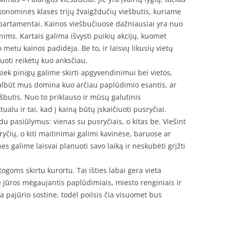
konominės klasės trijų žvaigždučių viešbutis, kuriame
partamentai. Kainos viešbučiuose dažniausiai yra nuo
ims. Kartais galima išvysti puikių akcijų, kuomet
 metu kainos padidėja. Be to, ir laisvų likusių vietų
vuoti reikėtų kuo anksčiau.
 kiek pinigų galime skirti apgyvendinimui bei vietos,
albūt mus domina kuo arčiau paplūdimio esantis, ar
ešbutis. Nuo to priklauso ir mūsų galutinis
alu ir tai, kad į kainą būtų įskaičiuoti pusryčiai.
du pasiūlymus: vienas su pusryčiais, o kitas be. Viešint
yčių, o kiti maitinimai galimi kavinėse, baruose ar
s galime laisvai planuoti savo laiką ir neskubėti grįžti
ogoms skirtu kurortu. Tai išties labai gera vieta
rie jūros mėgaujantis paplūdimiais, miesto renginiais ir
 pajūrio sostine, todėl poilsis čia visuomet bus