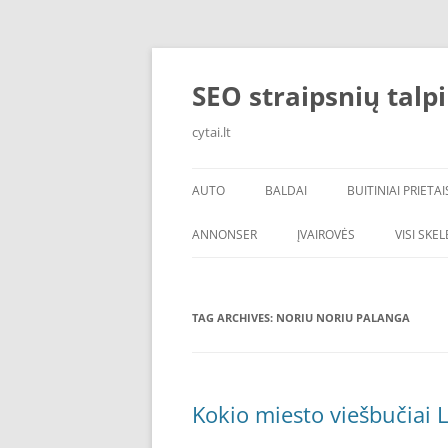
Skip
to
content
SEO straipsnių talp
cytai.lt
AUTO
BALDAI
BUITINIAI PRIETAI
PADANGOS
ANNONSER
ĮVAIROVĖS
VISI SKE
TAG ARCHIVES:
NORIU NORIU PALANGA
Kokio miesto viešbučiai L