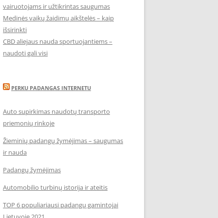
vairuotojams ir užtikrintas saugumas
Medinės vaikų žaidimų aikštelės – kaip
išsirinkti
CBD aliejaus nauda sportuojantiems –
naudoti gali visi
PERKU PADANGAS INTERNETU
Auto supirkimas naudotų transporto
priemonių rinkoje
Žieminių padangų žymėjimas – saugumas
ir nauda
Padangų žymėjimas
Automobilio turbinų istorija ir ateitis
TOP 6 populiariausi padangų gamintojai
Lietuvoje 2021