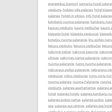
energetikas šventoji
,
gamanta hotel palang
viesbutis
,
holiday villa palanga
,
hotel klaip
palanga
,
hotels in vilnius
,
info hotel palang
kambario nuoma palangoje
,
kambariu nuo
kaunas viesbutis
,
kauno viešbučiai
,
kauno v
klaipeda hotel
,
klaipeda viesbuciai
,
klaipedo
kotedzu nuoma palangoje
,
ktu poilsio nam
lietuva viesbutis
,
lietuvos viešbučiai
,
lietuv
nakvynė nidoje
,
nakvyne pajuryje
,
nakvyne
vilniuje
,
nakvynes namai palangoje
,
nakvyn
nuoma palangoje
,
namo nuoma palangoje
nebrangus poilsis palangoje
,
nebrangus vies
viesbuciai
,
nidos viesbuciai
,
noriu noriu nor
nuoma palanga
,
nuoma Palangoje
,
nuoma p
viesbutis
,
palanga apartamentai
,
palanga 
hotel
,
palanga hotels
,
palanga kambariu n
palanga poilsio namai
,
palanga poilsis
,
pala
spa
,
palanga spa centras
,
palanga spa hotel
viešbučiai
,
palanga viešbutis
,
Palangoje
,
pa