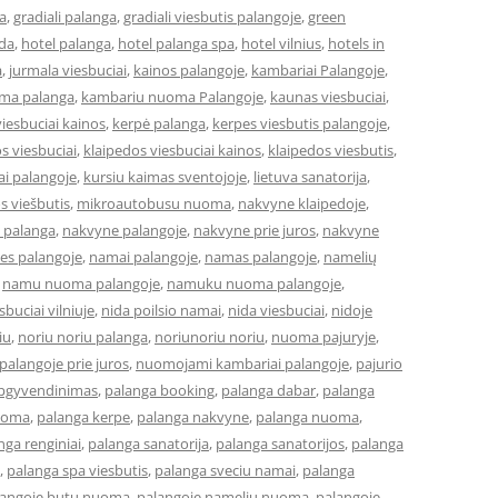
a
,
gradiali palanga
,
gradiali viesbutis palangoje
,
green
eda
,
hotel palanga
,
hotel palanga spa
,
hotel vilnius
,
hotels in
a
,
jurmala viesbuciai
,
kainos palangoje
,
kambariai Palangoje
,
ma palanga
,
kambariu nuoma Palangoje
,
kaunas viesbuciai
,
iesbuciai kainos
,
kerpė palanga
,
kerpes viesbutis palangoje
,
s viesbuciai
,
klaipedos viesbuciai kainos
,
klaipedos viesbutis
,
ai palangoje
,
kursiu kaimas sventojoje
,
lietuva sanatorija
,
os viešbutis
,
mikroautobusu nuoma
,
nakvyne klaipedoje
,
 palanga
,
nakvyne palangoje
,
nakvyne prie juros
,
nakvyne
es palangoje
,
namai palangoje
,
namas palangoje
,
namelių
,
namu nuoma palangoje
,
namuku nuoma palangoje
,
buciai vilniuje
,
nida poilsio namai
,
nida viesbuciai
,
nidoje
iu
,
noriu noriu palanga
,
noriunoriu noriu
,
nuoma pajuryje
,
alangoje prie juros
,
nuomojami kambariai palangoje
,
pajurio
apgyvendinimas
,
palanga booking
,
palanga dabar
,
palanga
uoma
,
palanga kerpe
,
palanga nakvyne
,
palanga nuoma
,
nga renginiai
,
palanga sanatorija
,
palanga sanatorijos
,
palanga
,
palanga spa viesbutis
,
palanga sveciu namai
,
palanga
langoje butu nuoma
,
palangoje nameliu nuoma
,
palangoje