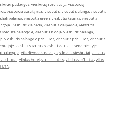
esbuciu paslaugos
,
viešbučių rezervacija
,
viešbučių
mos
,
viesbuciu uzsakymas
,
viešbutis
,
viesbutis alanga
,
viešbutis
adiali palanga
,
viesbutis green
,
viesbutis kaunas
,
viesbutis
angoje
,
viešbutis klaipėda
,
viešbutis klaipėdoje
,
viešbutis
is meduza palangoje
,
viešbutis nidoje
,
viešbutis palanga
,
je
,
viesbutis palangoje prie juros
,
viesbutis prie juros
,
viesbutis
ventojoje
,
viesbutis tauras
,
viesbutis vilniaus senamiestyje
,
ai palangoje
,
vila diemedis palanga
,
vilniaus viesbuciai
,
vilniaus
e viesbuciai
,
vilnius hotel
,
vilnius hotels
,
vilnius viešbučiai
,
vilos
11/13
.