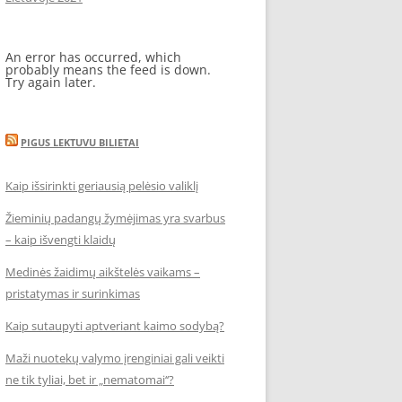
An error has occurred, which
probably means the feed is down.
Try again later.
PIGUS LEKTUVU BILIETAI
Kaip išsirinkti geriausią pelėsio valiklį
Žieminių padangų žymėjimas yra svarbus
– kaip išvengti klaidų
Medinės žaidimų aikštelės vaikams –
pristatymas ir surinkimas
Kaip sutaupyti aptveriant kaimo sodybą?
Maži nuotekų valymo įrenginiai gali veikti
ne tik tyliai, bet ir „nematomai‘‘?