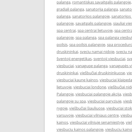
palanga
,
romantiskas savaitgalis palangoje
gradiali palanga
,
sanatorija palanga
,
sanator
palanga
,
sanatorijos palangoje
,
sanatorijos
palangoje
,
savaitgalis palangoje
,
siauliai vie
spa centrai
,
spa centrai lietuvoje
,
spa centra
palangoje
,
spa palanga
,
spa palanga viesbut
poilsis
,
spa poilsis palangoje
,
spa proceduro
druskininkai
,
sveciu namai nidoje
,
sveciu n
šventoji energetikas
,
sventoji viesbuciai
,
sv
viesbuciai
,
vanagupe palanga
,
vanagupės vi
druskininkai
,
viešbučiai druskininkuose
,
vie
viesbuciai kaune kainos
,
viesbuciai klaiped
lietuvoje
,
viesbuciai londone
,
viešbučiai nid
Palangoje
,
viesbuciai palangoje akcija
,
viesb
palangoje su spa
,
viesbuciai paryziuje
,
viesb
rygoje
,
viešbučiai šiauliuose
,
viesbuciai st
varsuvoje
,
viesbuciai vilniaus centre
,
viesbu
kainos
,
viesbuciai vilniuje senamiestyje
,
vie
viesbuciu kainos palangoje
,
viesbuciu kaino