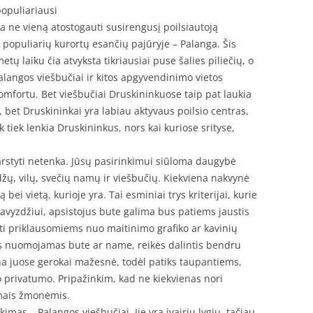
populiariausi
ja ne vieną atostogauti susirengusį poilsiautoją
iš populiarių kurortų esančių pajūryje – Palanga. Šis
tų laiku čia atvyksta tikriausiai puse šalies piliečių, o
alangos viešbučiai ir kitos apgyvendinimo vietos
komfortu. Bet viešbučiai Druskininkuose taip pat laukia
 bet Druskininkai yra labiau aktyvaus poilsio centras,
 tiek lenkia Druskininkus, nors kai kuriose srityse,
svarstyti netenka. Jūsų pasirinkimui siūloma daugybė
ų, vilų, svečių namų ir viešbučių. Kiekviena nakvynė
bei vietą, kurioje yra. Tai esminiai trys kriterijai, kurie
Pavyzdžiui, apsistojus bute galima bus patiems jaustis
ti priklausomiems nuo maitinimo grafiko ar kavinių
s nuomojamas bute ar name, reikės dalintis bendru
ina juose gerokai mažesnė, todėl patiks taupantiems,
ko privatumo. Pripažinkim, kad ne kiekvienas nori
amais žmonėmis.
imas – Palangos viešbučiai. Jie yra įvairių lygių, tačiau