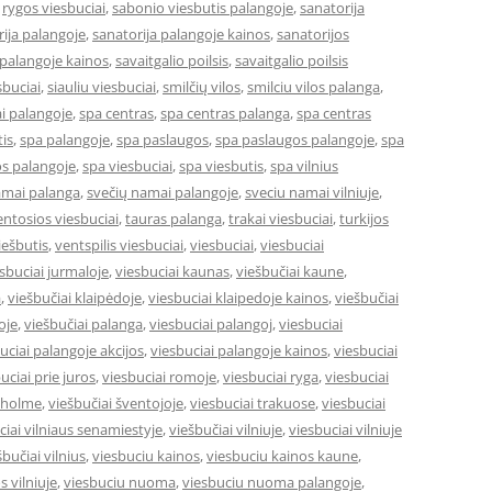
,
rygos viesbuciai
,
sabonio viesbutis palangoje
,
sanatorija
ija palangoje
,
sanatorija palangoje kainos
,
sanatorijos
 palangoje kainos
,
savaitgalio poilsis
,
savaitgalio poilsis
sbuciai
,
siauliu viesbuciai
,
smilčių vilos
,
smilciu vilos palanga
,
i palangoje
,
spa centras
,
spa centras palanga
,
spa centras
is
,
spa palangoje
,
spa paslaugos
,
spa paslaugos palangoje
,
spa
s palangoje
,
spa viesbuciai
,
spa viesbutis
,
spa vilnius
amai palanga
,
svečių namai palangoje
,
sveciu namai vilniuje
,
entosios viesbuciai
,
tauras palanga
,
trakai viesbuciai
,
turkijos
ešbutis
,
ventspilis viesbuciai
,
viesbuciai
,
viesbuciai
sbuciai jurmaloje
,
viesbuciai kaunas
,
viešbučiai kaune
,
a
,
viešbučiai klaipėdoje
,
viesbuciai klaipedoje kainos
,
viešbučiai
oje
,
viešbučiai palanga
,
viesbuciai palangoj
,
viesbuciai
uciai palangoje akcijos
,
viesbuciai palangoje kainos
,
viesbuciai
uciai prie juros
,
viesbuciai romoje
,
viesbuciai ryga
,
viesbuciai
okholme
,
viešbučiai šventojoje
,
viesbuciai trakuose
,
viesbuciai
ciai vilniaus senamiestyje
,
viešbučiai vilniuje
,
viesbuciai vilniuje
šbučiai vilnius
,
viesbuciu kainos
,
viesbuciu kainos kaune
,
s vilniuje
,
viesbuciu nuoma
,
viesbuciu nuoma palangoje
,