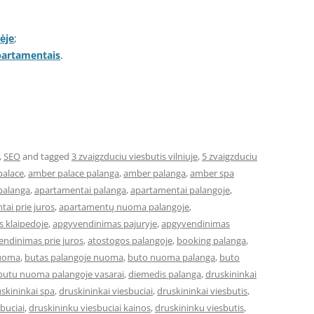
ėje
;
apartamentais
.
,
SEO
and tagged
3 zvaigzduciu viesbutis vilniuje
,
5 zvaigzduciu
palace
,
amber palace palanga
,
amber palanga
,
amber spa
palanga
,
apartamentai palanga
,
apartamentai palangoje
,
ai prie juros
,
apartamentų nuoma palangoje
,
 klaipedoje
,
apgyvendinimas pajuryje
,
apgyvendinimas
ndinimas prie juros
,
atostogos palangoje
,
booking palanga
,
nuoma
,
butas palangoje nuoma
,
buto nuoma palanga
,
buto
butu nuoma palangoje vasarai
,
diemedis palanga
,
druskininkai
skininkai spa
,
druskininkai viesbuciai
,
druskininkai viesbutis
,
buciai
,
druskininku viesbuciai kainos
,
druskininku viesbutis
,