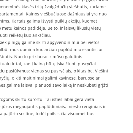
konominės klasės trijų žvaigždučių viešbutis, kuriame
partamentai. Kainos viešbučiuose dažniausiai yra nuo
ims. Kartais galima išvysti puikių akcijų, kuomet
 metu kainos padidėja. Be to, ir laisvų likusių vietų
vuoti reikėtų kuo anksčiau.
 kiek pinigų galime skirti apgyvendinimui bei vietos,
albūt mus domina kuo arčiau paplūdimio esantis, ar
ešbutis. Nuo to priklauso ir mūsų galutinis
alu ir tai, kad į kainą būtų įskaičiuoti pusryčiai.
du pasiūlymus: vienas su pusryčiais, o kitas be. Viešint
yčių, o kiti maitinimai galimi kavinėse, baruose ar
s galime laisvai planuoti savo laiką ir neskubėti grįžti
ogoms skirtu kurortu. Tai išties labai gera vieta
rie jūros mėgaujantis paplūdimiais, miesto renginiais ir
 pajūrio sostine, todėl poilsis čia visuomet bus