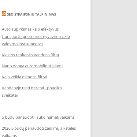
SEO STRAIPSNIU TALPINIMAS
Auto supirkimas kaip efektyvus
transporto priemonės gyvavimo ciklo
valdymo instrumentas
Klaidos renkantis vandens filtrą
Nano danga automobilio stiklams
Kaip veikia osmoso filtrai
Vandenyje rasti nitratai - poveikis
sveikatai
5 būdų panaudoti lauko namelį vaikams
2026 6 būdų panaudoti žaidimų aikšteles
vaikams