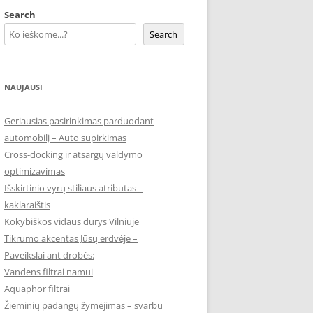
Search
Search
NAUJAUSI
Geriausias pasirinkimas parduodant
automobilį – Auto supirkimas
Cross-docking ir atsargų valdymo
optimizavimas
Išskirtinio vyrų stiliaus atributas –
kaklaraištis
Kokybiškos vidaus durys Vilniuje
Tikrumo akcentas Jūsų erdvėje –
Paveikslai ant drobės:
Vandens filtrai namui
Aquaphor filtrai
Žieminių padangų žymėjimas – svarbu