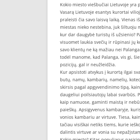
Kokio miesto viešbučiai Lietuvoje yra 
Vasarą Lietuvoje esantys kurortai vilio
praleisti čia savo laisvą laiką. Vienas 
miestas nieko nestebina, juk šiltuoju me
kur dar daugybė turistų iš užsienio? P
visuomet laukia svečių ir rūpinasi jų 
savo klientų ne ką mažiau nei Palanga,
todėl manome, kad Palanga, vis gi, šiek
pozicijų, gal ir neužleidžia.
Kur apsistoti atvykus į kurortą ilgai 
butų, namų, kambarių, namelių, kotedž
skirsis pagal apgyvendinimo tipą, kainą 
daugeliui poilsiautojų labai svarbūs. 
kaip namuose, gaminti maistą ir nebū
paieškų. Apsigyvenus kambaryje, kuri
vonios kambariu ar virtuve. Tiesa, ka
tačiau visiškai netiks tiems, kurie ieš
dalintis virtuve ar vonia su nepažįst
Kokio miesto? Kitas populiarus pasirink