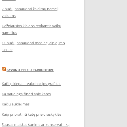
7 būdų panaudoti žaidimų namelį
vaikams
Dažniausios klaidos renkantis vaikų
namelius
11 būdų panaudoti medinę laipiojimo
sienelę
GYVUNU PREKIU PARDUOTUVE
Kačių skiepai – vakcinacijos grafikas
Ką naudinga žinoti apie kates
Kačių auklėjimas
Kaip pripratinti katę prie draskyklės
Sausas maistas šunims ar konservai – ką