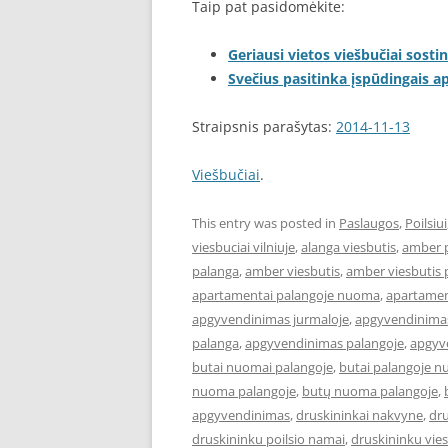
Taip pat pasidomėkite:
Geriausi vietos viešbučiai sostin
Svečius pasitinka įspūdingais 
Straipsnis parašytas:
2014-11-13
Viešbučiai
.
This entry was posted in
Paslaugos
,
Poilsiui
viesbuciai vilniuje
,
alanga viesbutis
,
amber 
palanga
,
amber viesbutis
,
amber viesbutis 
apartamentai palangoje nuoma
,
apartament
apgyvendinimas jurmaloje
,
apgyvendinimas
palanga
,
apgyvendinimas palangoje
,
apgyve
butai nuomai palangoje
,
butai palangoje 
nuoma palangoje
,
butų nuoma palangoje
,
apgyvendinimas
,
druskininkai nakvyne
,
dru
druskininku poilsio namai
,
druskininku vies