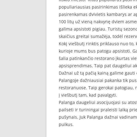
populiariausias pasirinkimas išlieka e
pasirenkamas dvivietis kambarys ar a
100 litų už vieną nakvynę dviem asmen
galima apsistoti pigiau. Turistų sezono
skaičius greitai sumažėja, todėl rezer
Kokį viešbutį rinktis priklauso nuo to,
kurioje mums bus patogu apsistoti. G
šalia patinkančio restorano įkurtas vi
apsisprendimas. Taip pat daugeliui aktu
Dažnai už tą pačią kainą galime gauti 
Palangoje dažniausiai pakanka tik pusr
restoranuose. Taip gerokai patogiau, ne
į viešbutį tam, kad pavalgyti.
Palanga daugeliui asocijuojasi su atost
pailsėti ir turiningai praleisti laiką p
pušynais. Juk Palanga dažnai vadinama
puikus.