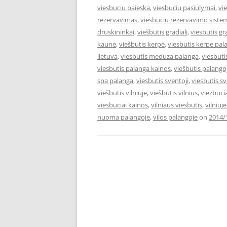
viesbuciu paieska
,
viesbuciu pasiulymai
,
vi
rezervavimas
,
viesbuciu rezervavimo siste
druskininkai
,
viešbutis gradiali
,
viesbutis gr
kaune
,
viešbutis kerpė
,
viesbutis kerpe pal
lietuva
,
viesbutis meduza palanga
,
viesbut
viesbutis palanga kainos
,
viešbutis palango
spa palanga
,
viesbutis sventoji
,
viesbutis s
viešbutis vilniuje
,
viešbutis vilnius
,
viezbuci
viesbuciai kainos
,
vilniaus viesbutis
,
vilniuj
nuoma palangoje
,
vilos palangoje
on
2014/