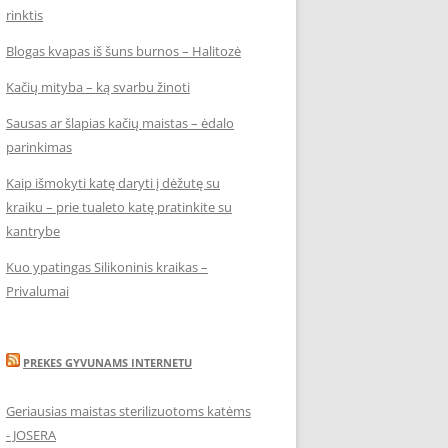
rinktis
Blogas kvapas iš šuns burnos – Halitozė
Kačių mityba – ką svarbu žinoti
Sausas ar šlapias kačių maistas – ėdalo
parinkimas
Kaip išmokyti katę daryti į dėžutę su
kraiku – prie tualeto katę pratinkite su
kantrybe
Kuo ypatingas Silikoninis kraikas –
Privalumai
PREKES GYVUNAMS INTERNETU
Geriausias maistas sterilizuotoms katėms
- JOSERA