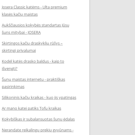
Josera Classic katėms - Ulta premium
klasės kačių maistas
Aukščiausios kokybės standartas Jūsų
šuns mitybai - JOSERA
Skirtingos kačių draskyklių rūšys –
skirtingi privalumai
Kodėl katės drasko baldus - kaip to
išvengti?
Šunų maistas internetu - praktiškas
pasirinkimas
Silikoninis kačių kraikas - kuo jis ypatingas
Ar mano katei patiks Tofu kraikas
Kokybiškas ir subalansuotas šunų ėdalas
Nerandate reikalingų prekių gyvūnams -