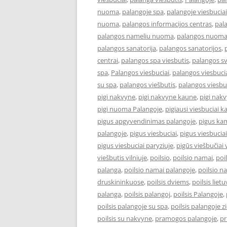
nuoma
,
palangoje spa
,
palangoje viesbuciai
nuoma
,
palangos informacijos centras
,
pal
palangos nameliu nuoma
,
palangos nuom
palangos sanatorija
,
palangos sanatorijos
,
centrai
,
palangos spa viesbutis
,
palangos s
spa
,
Palangos viesbuciai
,
palangos viesbucia
su spa
,
palangos viešbutis
,
palangos viesbu
pigi nakvyne
,
pigi nakvyne kaune
,
pigi nak
pigi nuoma Palangoje
,
pigiausi viesbuciai 
pigus apgyvendinimas palangoje
,
pigus kam
palangoje
,
pigus viesbuciai
,
pigus viesbucia
pigus viesbuciai paryziuje
,
pigūs viešbučiai v
viešbutis vilniuje
,
poilsio
,
poilsio namai
,
poi
palanga
,
poilsio namai palangoje
,
poilsio n
druskininkuose
,
poilsis dviems
,
poilsis liet
palanga
,
poilsis palangoj
,
poilsis Palangoje
,
poilsis palangoje su spa
,
poilsis palangoje 
poilsis su nakvyne
,
pramogos palangoje
,
pr