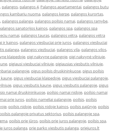
,
palangos
,
palangos 4
,
Palangos apartamentai
,
palangos butu
angos kambariu nuoma
,
palangos kerpe
,
palangos kurortas
,
a
,
palangos palanga
,
palangos poilsio namai
,
palangos ramybe
,
palangos sanatorijos kainos
,
palangos spa
,
palangos spa
veciu namai
,
palangos tauras
,
palangos vėtra
,
palangos vėtra
i ir kainos
,
palangos viesbuciai prie juros
,
palangos viesbuciai
tis palanga
,
palangos viezbuciai
,
palangos vila
,
palangos vilos
,
vyne klaipedoje
,
pigi nakvyne palangoje
,
pigi nakvynė vilniuje
,
kaune
,
pigiausi viesbuciai vilniuje
,
pigiausias viesbutis vilniuje
,
bariai palangoje
,
pigus poilsis druskininkuose
,
pigus poilsis
i kaune
,
pigus viesbuciai klaipedoje
,
pigus viesbuciai palangoje
,
ilniuje
,
pigus viesbutis kaune
,
pigus viesbutis palangoje
,
pigus
lsio namai druskininkuose
,
poilsio namai nidoje
,
poilsio namai
amai prie juros
,
poilsio nameliai palangoje
,
poilsis
,
poilsis
uvoje
,
poilsis nidoje
,
poilsis nidoje kainos
,
poilsis pajūryje
,
poilsis
poilsis palangoje privatus sektorius
,
poilsis palangoje spa
,
ziema
,
poilsis prie jūros
,
poilsis prie juros palangoje
,
poilsis spa
,
ie juros palanga
,
prie parko viesbutis palanga
,
priejuros.lt