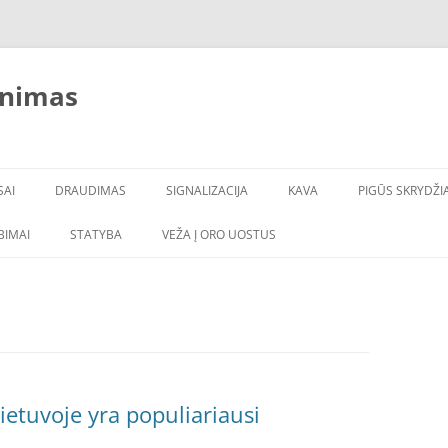
inimas
SAI
DRAUDIMAS
SIGNALIZACIJA
KAVA
PIGŪS SKRYDŽIA
LBIMAI
STATYBA
VEŽA Į ORO UOSTUS
ietuvoje yra populiariausi