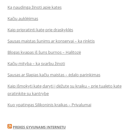
Ką naudinga žinoti apie kates
Kačių auklėjimas
Kaip pripratinti katę prie draskyklės
Sausas maistas šunims ar konservai – ką rinktis
Blogas kvapas iš šuns burnos – Halitozė
Kačių mityba – ką svarbu žinoti
Sausas ar šlapias kačių maistas – ėdalo parinkimas
Kaip išmokyti katę daryti į dėžutę su kraiku – prie tualeto katę
pratinkite su kantrybe
Kuo ypatingas Silikoninis kraikas – Privalumai
PREKES GYVUNAMS INTERNETU