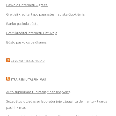
Paskolos internetu – greitai
Greitieji kreditai tapo paprastesni su skaičiuoklėmis
Banko paskola būstui
Greiti kreditai internetu Lietuvoje
Būsto paskolos palūkanos
GYVUNU PREKES PIGIAU
STRAIPSNIU TALPINIMAS
Auto supirkimas turi realią finansinę vertę
Sužadėtuvių žiedas su laboratorijoje užaugintu deimantu – tvarus
pasirinkimas