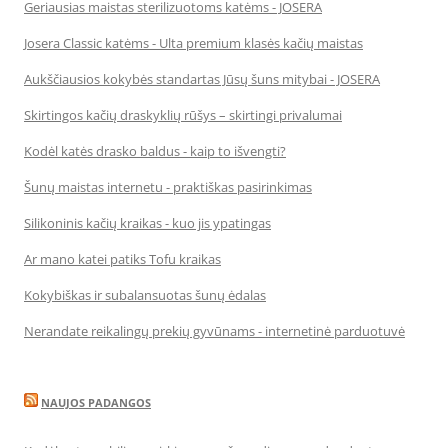
Geriausias maistas sterilizuotoms katėms - JOSERA
Josera Classic katėms - Ulta premium klasės kačių maistas
Aukščiausios kokybės standartas Jūsų šuns mitybai - JOSERA
Skirtingos kačių draskyklių rūšys – skirtingi privalumai
Kodėl katės drasko baldus - kaip to išvengti?
Šunų maistas internetu - praktiškas pasirinkimas
Silikoninis kačių kraikas - kuo jis ypatingas
Ar mano katei patiks Tofu kraikas
Kokybiškas ir subalansuotas šunų ėdalas
Nerandate reikalingų prekių gyvūnams - internetinė parduotuvė
NAUJOS PADANGOS