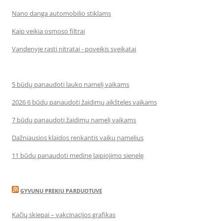
Nano danga automobilio stiklams
Kaip veikia osmoso filtrai
Vandenyje rasti nitratai - poveikis sveikatai
5 būdų panaudoti lauko namelį vaikams
2026 6 būdų panaudoti žaidimų aikšteles vaikams
7 būdų panaudoti žaidimų namelį vaikams
Dažniausios klaidos renkantis vaikų namelius
11 būdų panaudoti medinę laipiojimo sienelę
GYVUNU PREKIU PARDUOTUVE
Kačių skiepai – vakcinacijos grafikas