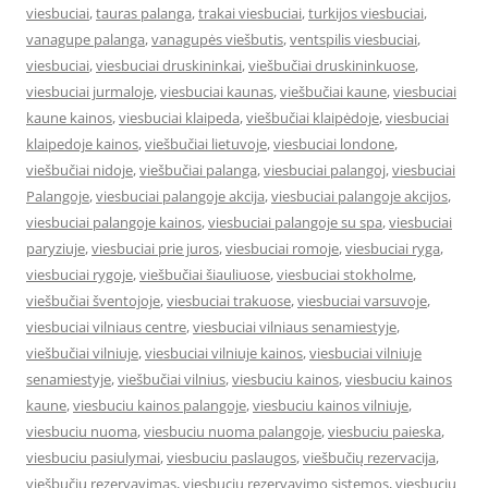
viesbuciai
,
tauras palanga
,
trakai viesbuciai
,
turkijos viesbuciai
,
vanagupe palanga
,
vanagupės viešbutis
,
ventspilis viesbuciai
,
viesbuciai
,
viesbuciai druskininkai
,
viešbučiai druskininkuose
,
viesbuciai jurmaloje
,
viesbuciai kaunas
,
viešbučiai kaune
,
viesbuciai
kaune kainos
,
viesbuciai klaipeda
,
viešbučiai klaipėdoje
,
viesbuciai
klaipedoje kainos
,
viešbučiai lietuvoje
,
viesbuciai londone
,
viešbučiai nidoje
,
viešbučiai palanga
,
viesbuciai palangoj
,
viesbuciai
Palangoje
,
viesbuciai palangoje akcija
,
viesbuciai palangoje akcijos
,
viesbuciai palangoje kainos
,
viesbuciai palangoje su spa
,
viesbuciai
paryziuje
,
viesbuciai prie juros
,
viesbuciai romoje
,
viesbuciai ryga
,
viesbuciai rygoje
,
viešbučiai šiauliuose
,
viesbuciai stokholme
,
viešbučiai šventojoje
,
viesbuciai trakuose
,
viesbuciai varsuvoje
,
viesbuciai vilniaus centre
,
viesbuciai vilniaus senamiestyje
,
viešbučiai vilniuje
,
viesbuciai vilniuje kainos
,
viesbuciai vilniuje
senamiestyje
,
viešbučiai vilnius
,
viesbuciu kainos
,
viesbuciu kainos
kaune
,
viesbuciu kainos palangoje
,
viesbuciu kainos vilniuje
,
viesbuciu nuoma
,
viesbuciu nuoma palangoje
,
viesbuciu paieska
,
viesbuciu pasiulymai
,
viesbuciu paslaugos
,
viešbučių rezervacija
,
viešbučių rezervavimas
,
viesbuciu rezervavimo sistemos
,
viesbuciu