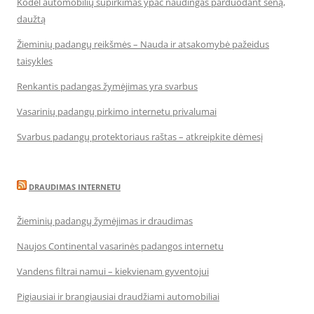
Kodėl automobilių supirkimas ypač naudingas parduodant seną,
daužtą
Žieminių padangų reikšmės – Nauda ir atsakomybė pažeidus
taisykles
Renkantis padangas žymėjimas yra svarbus
Vasarinių padangų pirkimo internetu privalumai
Svarbus padangų protektoriaus raštas – atkreipkite dėmesį
DRAUDIMAS INTERNETU
Žieminių padangų žymėjimas ir draudimas
Naujos Continental vasarinės padangos internetu
Vandens filtrai namui – kiekvienam gyventojui
Pigiausiai ir brangiausiai draudžiami automobiliai