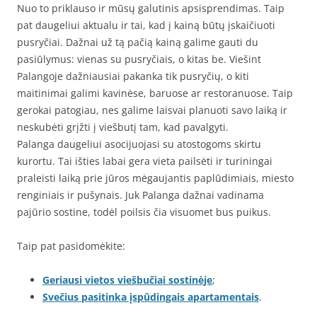
Nuo to priklauso ir mūsų galutinis apsisprendimas. Taip
pat daugeliui aktualu ir tai, kad į kainą būtų įskaičiuoti
pusryčiai. Dažnai už tą pačią kainą galime gauti du
pasiūlymus: vienas su pusryčiais, o kitas be. Viešint
Palangoje dažniausiai pakanka tik pusryčių, o kiti
maitinimai galimi kavinėse, baruose ar restoranuose. Taip
gerokai patogiau, nes galime laisvai planuoti savo laiką ir
neskubėti grįžti į viešbutį tam, kad pavalgyti.
Palanga daugeliui asocijuojasi su atostogoms skirtu
kurortu. Tai išties labai gera vieta pailsėti ir turiningai
praleisti laiką prie jūros mėgaujantis paplūdimiais, miesto
renginiais ir pušynais. Juk Palanga dažnai vadinama
pajūrio sostine, todėl poilsis čia visuomet bus puikus.
Taip pat pasidomėkite:
Geriausi vietos viešbučiai sostinėje
;
Svečius pasitinka įspūdingais apartamentais
.