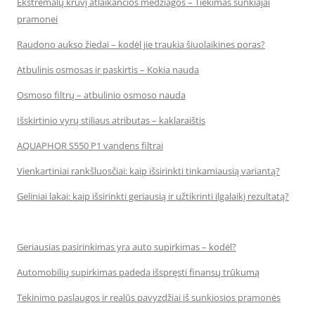
Ekstremalų krūvį atlaikančios medžiagos – Tiekimas sunkiajai
pramonei
Raudono aukso žiedai – kodėl jie traukia šiuolaikines poras?
Atbulinis osmosas ir paskirtis – Kokia nauda
Osmoso filtrų – atbulinio osmoso nauda
Išskirtinio vyrų stiliaus atributas – kaklaraištis
AQUAPHOR S550 P1 vandens filtrai
Vienkartiniai rankšluosčiai: kaip išsirinkti tinkamiausią variantą?
Geliniai lakai: kaip išsirinkti geriausią ir užtikrinti ilgalaikį rezultatą?
Geriausias pasirinkimas yra auto supirkimas – kodėl?
Automobilių supirkimas padeda išspręsti finansų trūkumą
Tekinimo paslaugos ir realūs pavyzdžiai iš sunkiosios pramonės