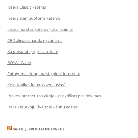
Josera Classic katėms
Josera sterilizuotoms katėms
Josera maistas katėms – atsiliepimai
CBD aliejaus nauda gyvūnams
Ką dovanoti įsigijusiam katę
ROYAL Canin
Patogumas šunų maistą pirkti internetu
Koks kraikas katėms geriausias?
Prekės internetu su akcija – praktiškas pasirinkimas
Įtaka keturkojų išvaizdai – šunų ėdalas
GREITIEJI KREDITAI INTERNETU