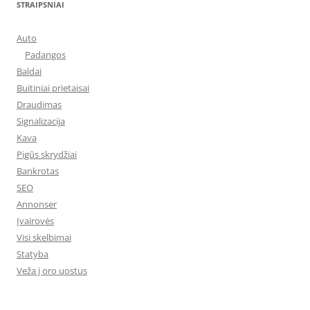
STRAIPSNIAI
Auto
Padangos
Baldai
Buitiniai prietaisai
Draudimas
Signalizacija
Kava
Pigūs skrydžiai
Bankrotas
SEO
Annonser
Įvairovės
Visi skelbimai
Statyba
Veža į oro uostus