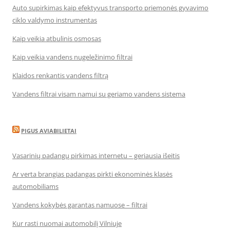
Auto supirkimas kaip efektyvus transporto priemonės gyvavimo
ciklo valdymo instrumentas
Kaip veikia atbulinis osmosas
Kaip veikia vandens nugeležinimo filtrai
Klaidos renkantis vandens filtrą
Vandens filtrai visam namui su geriamo vandens sistema
PIGUS AVIABILIETAI
Vasarinių padangų pirkimas internetu – geriausia išeitis
Ar verta brangias padangas pirkti ekonominės klasės
automobiliams
Vandens kokybės garantas namuose – filtrai
Kur rasti nuomai automobilį Vilniuje