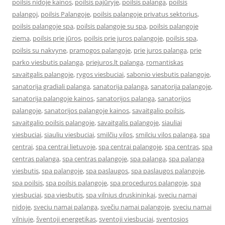
poilsis nidoje kainos
,
poilsis pajūryje
,
poilsis palanga
,
poilsis
palangoj
,
poilsis Palangoje
,
poilsis palangoje privatus sektorius
,
poilsis palangoje spa
,
poilsis palangoje su spa
,
poilsis palangoje
ziema
,
poilsis prie jūros
,
poilsis prie juros palangoje
,
poilsis spa
,
poilsis su nakvyne
,
pramogos palangoje
,
prie juros palanga
,
prie
parko viesbutis palanga
,
priejuros.lt palanga
,
romantiskas
savaitgalis palangoje
,
rygos viesbuciai
,
sabonio viesbutis palangoje
,
sanatorija gradiali palanga
,
sanatorija palanga
,
sanatorija palangoje
,
sanatorija palangoje kainos
,
sanatorijos palanga
,
sanatorijos
palangoje
,
sanatorijos palangoje kainos
,
savaitgalio poilsis
,
savaitgalio poilsis palangoje
,
savaitgalis palangoje
,
siauliai
viesbuciai
,
siauliu viesbuciai
,
smilčių vilos
,
smilciu vilos palanga
,
spa
centrai
,
spa centrai lietuvoje
,
spa centrai palangoje
,
spa centras
,
spa
centras palanga
,
spa centras palangoje
,
spa palanga
,
spa palanga
viesbutis
,
spa palangoje
,
spa paslaugos
,
spa paslaugos palangoje
,
spa poilsis
,
spa poilsis palangoje
,
spa proceduros palangoje
,
spa
viesbuciai
,
spa viesbutis
,
spa vilnius druskininkai
,
sveciu namai
nidoje
,
sveciu namai palanga
,
svečių namai palangoje
,
sveciu namai
vilniuje
,
šventoji energetikas
,
sventoji viesbuciai
,
sventosios