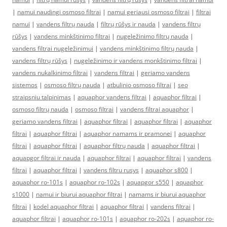
|
namui naudingi osmoso filtrai
|
namui geriausi osmoso filtrai
|
filtrai
namui
|
vandens filtrų nauda
|
filtrų rūšys ir nauda
|
vandens filtrų
rūšys
|
vandens minkštinimo filtrai
|
nugeležinimo filtrų nauda
|
vandens filtrai nugeležinimui
|
vandens minkštinimo filtrų nauda
|
vandens filtrų rūšys
|
nugeležinimo ir vandens monkštinimo filtrai
|
vandens nukalkinimo filtrai
|
vandens filtrai
|
geriamo vandens
sistemos
|
osmoso filtrų nauda
|
atbulinio osmoso filtrai
|
seo
straipsniu talpinimas
|
aquaphor vandens filtrai
|
aquaphor filtrai
|
osmoso filtrų nauda
|
osmoso filtrai
|
vandens filtrai aquaphor
|
geriamo vandens filtrai
|
aquaphor filtrai
|
aquaphor filtrai
|
aquaphor
filtrai
|
aquaphor filtrai
|
aquaphor namams ir pramonei
|
aquaphor
filtrai
|
aquaphor filtrai
|
aquaphor filtrų nauda
|
aquaphor filtrai
|
aquapgor filtrai ir nauda
|
aquaphor filtrai
|
aquaphor filtrai
|
vandens
filtrai
|
aquaphor filtrai
|
vandens filtru rusys
|
aquaphor s800
|
aquaphor ro-101s
|
aquaphor ro-102s
|
aquapgor s550
|
aquaphor
s1000
|
namui ir biurui aquaphor filtrai
|
namams ir biurui aquaphor
filtrai
|
kodel aquaphor filtrai
|
aquaphor filtrai
|
vandens filtrai
|
aquaphor filtrai
|
aquaphor ro-101s
|
aquaphor ro-202s
|
aquaphor ro-