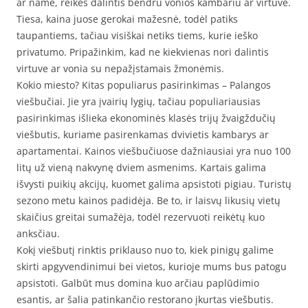
ar name, reikės dalintis bendru vonios kambariu ar virtuve.
Tiesa, kaina juose gerokai mažesnė, todėl patiks
taupantiems, tačiau visiškai netiks tiems, kurie ieško
privatumo. Pripažinkim, kad ne kiekvienas nori dalintis
virtuve ar vonia su nepažįstamais žmonėmis.
Kokio miesto? Kitas populiarus pasirinkimas – Palangos
viešbučiai. Jie yra įvairių lygių, tačiau populiariausias
pasirinkimas išlieka ekonominės klasės trijų žvaigždučių
viešbutis, kuriame pasirenkamas dvivietis kambarys ar
apartamentai. Kainos viešbučiuose dažniausiai yra nuo 100
litų už vieną nakvynę dviem asmenims. Kartais galima
išvysti puikių akcijų, kuomet galima apsistoti pigiau. Turistų
sezono metu kainos padidėja. Be to, ir laisvų likusių vietų
skaičius greitai sumažėja, todėl rezervuoti reikėtų kuo
anksčiau.
Kokį viešbutį rinktis priklauso nuo to, kiek pinigų galime
skirti apgyvendinimui bei vietos, kurioje mums bus patogu
apsistoti. Galbūt mus domina kuo arčiau paplūdimio
esantis, ar šalia patinkančio restorano įkurtas viešbutis.