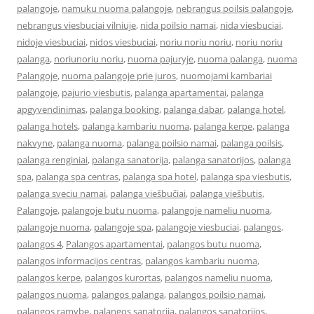
palangoje
,
namuku nuoma palangoje
,
nebrangus poilsis palangoje
,
nebrangus viesbuciai vilniuje
,
nida poilsio namai
,
nida viesbuciai
,
nidoje viesbuciai
,
nidos viesbuciai
,
noriu noriu noriu
,
noriu noriu
palanga
,
noriunoriu noriu
,
nuoma pajuryje
,
nuoma palanga
,
nuoma
Palangoje
,
nuoma palangoje prie juros
,
nuomojami kambariai
palangoje
,
pajurio viesbutis
,
palanga apartamentai
,
palanga
apgyvendinimas
,
palanga booking
,
palanga dabar
,
palanga hotel
,
palanga hotels
,
palanga kambariu nuoma
,
palanga kerpe
,
palanga
nakvyne
,
palanga nuoma
,
palanga poilsio namai
,
palanga poilsis
,
palanga renginiai
,
palanga sanatorija
,
palanga sanatorijos
,
palanga
spa
,
palanga spa centras
,
palanga spa hotel
,
palanga spa viesbutis
,
palanga sveciu namai
,
palanga viešbučiai
,
palanga viešbutis
,
Palangoje
,
palangoje butu nuoma
,
palangoje nameliu nuoma
,
palangoje nuoma
,
palangoje spa
,
palangoje viesbuciai
,
palangos
,
palangos 4
,
Palangos apartamentai
,
palangos butu nuoma
,
palangos informacijos centras
,
palangos kambariu nuoma
,
palangos kerpe
,
palangos kurortas
,
palangos nameliu nuoma
,
palangos nuoma
,
palangos palanga
,
palangos poilsio namai
,
palangos ramybe
,
palangos sanatorija
,
palangos sanatorijos
,