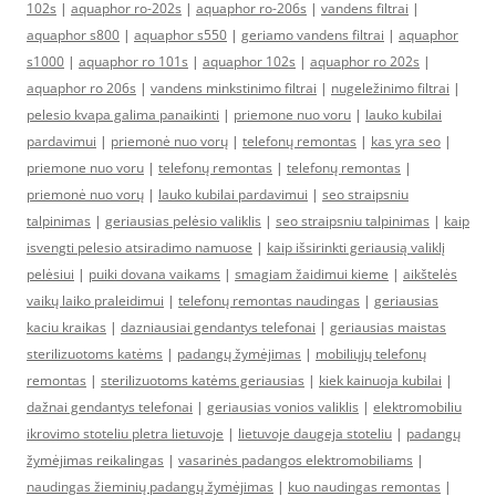
102s
|
aquaphor ro-202s
|
aquaphor ro-206s
|
vandens filtrai
|
aquaphor s800
|
aquaphor s550
|
geriamo vandens filtrai
|
aquaphor
s1000
|
aquaphor ro 101s
|
aquaphor 102s
|
aquaphor ro 202s
|
aquaphor ro 206s
|
vandens minkstinimo filtrai
|
nugeležinimo filtrai
|
pelesio kvapa galima panaikinti
|
priemone nuo voru
|
lauko kubilai
pardavimui
|
priemonė nuo vorų
|
telefonų remontas
|
kas yra seo
|
priemone nuo voru
|
telefonų remontas
|
telefonų remontas
|
priemonė nuo vorų
|
lauko kubilai pardavimui
|
seo straipsniu
talpinimas
|
geriausias pelėsio valiklis
|
seo straipsniu talpinimas
|
kaip
isvengti pelesio atsiradimo namuose
|
kaip išsirinkti geriausią valiklį
pelėsiui
|
puiki dovana vaikams
|
smagiam žaidimui kieme
|
aikštelės
vaikų laiko praleidimui
|
telefonų remontas naudingas
|
geriausias
kaciu kraikas
|
dazniausiai gendantys telefonai
|
geriausias maistas
sterilizuotoms katėms
|
padangų žymėjimas
|
mobiliųjų telefonų
remontas
|
sterilizuotoms katėms geriausias
|
kiek kainuoja kubilai
|
dažnai gendantys telefonai
|
geriausias vonios valiklis
|
elektromobiliu
ikrovimo stoteliu pletra lietuvoje
|
lietuvoje daugeja stoteliu
|
padangų
žymėjimas reikalingas
|
vasarinės padangos elektromobiliams
|
naudingas žieminių padangų žymėjimas
|
kuo naudingas remontas
|