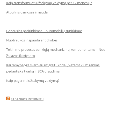
Kaip transformuoti užsakymų valdymą per 12 mėnesių?
Atbulinis osmosas ir nauda
Geriausias pasirinkimas – Automobilių supirkimas
Nuotraukos ir spauda ant drobės
Tekinimo procesas sunkiųjų mechanizmų komponentams – Nuo
žaliavos iki giganto
Kai ramybė yra svarbiau už greitį, kodėl „Vezam123.lt“ renkasi
pedantišką tvarką ir BCA draudimą
Kaip pagerinti užsakymų valdymą?
PADANGOS INTERNETU