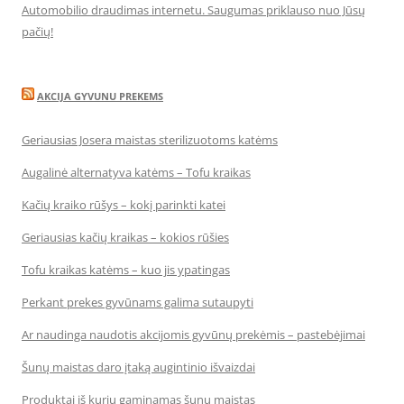
Automobilio draudimas internetu. Saugumas priklauso nuo Jūsų
pačių!
AKCIJA GYVUNU PREKEMS
Geriausias Josera maistas sterilizuotoms katėms
Augalinė alternatyva katėms – Tofu kraikas
Kačių kraiko rūšys – kokį parinkti katei
Geriausias kačių kraikas – kokios rūšies
Tofu kraikas katėms – kuo jis ypatingas
Perkant prekes gyvūnams galima sutaupyti
Ar naudinga naudotis akcijomis gyvūnų prekėmis – pastebėjimai
Šunų maistas daro įtaką augintinio išvaizdai
Produktai iš kurių gaminamas šunų maistas