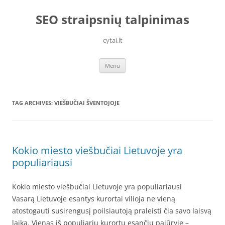
Skip
to
SEO straipsnių talpinimas
content
cytai.lt
Menu
TAG ARCHIVES:
VIEŠBUČIAI ŠVENTOJOJE
Kokio miesto viešbučiai Lietuvoje yra
populiariausi
Kokio miesto viešbučiai Lietuvoje yra populiariausi
Vasarą Lietuvoje esantys kurortai vilioja ne vieną
atostogauti susirengusį poilsiautoją praleisti čia savo laisvą
laiką. Vienas iš populiarių kurortų esančių pajūryje –