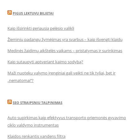
PIGUS LEKTUVU BILIETAI
Kaip išsirinkti geriausią pelėsio valiklį
Žieminių padangų žymėjimas yra svarbus – kaip išvengti klaidų
Medinės žaidimų aikštelės vaikams – pristatymas ir surinkimas
Kaip sutaupyti aptveriant kaimo sodybą?
Maži nuotekų valymo įrenginiai gali veikti ne tik tyliai, bet ir
„nematomai‘‘?
SEO STRAIPSNIU TALPINIMAS
Auto supirkimas kaip efektyvus transporto priemonės gyvavimo
ciklo valdymo instrumentas
Klaidos renkantis vandens filtrą