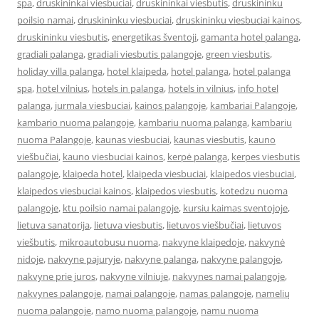
spa
,
druskininkai viesbuciai
,
druskininkai viesbutis
,
druskininku
poilsio namai
,
druskininku viesbuciai
,
druskininku viesbuciai kainos
,
druskininku viesbutis
,
energetikas šventoji
,
gamanta hotel palanga
,
gradiali palanga
,
gradiali viesbutis palangoje
,
green viesbutis
,
holiday villa palanga
,
hotel klaipeda
,
hotel palanga
,
hotel palanga
spa
,
hotel vilnius
,
hotels in palanga
,
hotels in vilnius
,
info hotel
palanga
,
jurmala viesbuciai
,
kainos palangoje
,
kambariai Palangoje
,
kambario nuoma palangoje
,
kambariu nuoma palanga
,
kambariu
nuoma Palangoje
,
kaunas viesbuciai
,
kaunas viesbutis
,
kauno
viešbučiai
,
kauno viesbuciai kainos
,
kerpė palanga
,
kerpes viesbutis
palangoje
,
klaipeda hotel
,
klaipeda viesbuciai
,
klaipedos viesbuciai
,
klaipedos viesbuciai kainos
,
klaipedos viesbutis
,
kotedzu nuoma
palangoje
,
ktu poilsio namai palangoje
,
kursiu kaimas sventojoje
,
lietuva sanatorija
,
lietuva viesbutis
,
lietuvos viešbučiai
,
lietuvos
viešbutis
,
mikroautobusu nuoma
,
nakvyne klaipedoje
,
nakvynė
nidoje
,
nakvyne pajuryje
,
nakvyne palanga
,
nakvyne palangoje
,
nakvyne prie juros
,
nakvyne vilniuje
,
nakvynes namai palangoje
,
nakvynes palangoje
,
namai palangoje
,
namas palangoje
,
namelių
nuoma palangoje
,
namo nuoma palangoje
,
namu nuoma