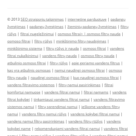
© 2013
SEO straipsniu talpinimas
|
internetine parduotuve
|
padangų
žymėjimas
|
padangų žymėjimas
|
žieminių padangų žymėjimas
|
filtrų
rūšys
|
filtrai nugeležinimui
|
osmoso filtrai> |
osmoso filtrų nauda
|
osmoso filtrai
|
filtrų rūšys
|
minkštinimo filtrų naudojimas
|
minkštinimo sistema
|
filtrų rūšys ir nauda
|
osmoso filtrai
|
vandens
filtrai nukalkinimui
|
vandens filtrų nauda
|
osmoso filtrų nauda
|
atbulinio osmoso filtrai
|
filtrų rūšys
|
apie geriamo vandens filtrus
|
kas yra atbulinis osmosas
|
namui naudingi osmoso filtrai
|
osmoso
filtrų nauda
|
naudingi osmoso filtrai
|
kuo naudingi osmoso filtrai
|
vandens filtravimo sistemos
|
filtrų namui pasirinkimas
|
filtrai
komfortui namuose
|
vandens filtrai namui
|
filtrai namams
|
vandens
filtrai kokybei
|
tinkamiausi vandens filtrai namui
|
vandens filtravimo
sistemos namui
|
filtrų sprendimai namui
|
ieškome vandens filtrų
namui
|
vandens filtrų namui rūšys
|
vandens kokybei filtrai namui
|
vandens namui filtrų pasirinkimas
|
vandens filtrų rtūšys
|
vandens
kokybei name
|
rekomenduojami vandens filtrai namui
|
vandens filtrai
namui
|
filtrų namui rūšys
|
vandens filtrų rūšys
|
vandens filtrai namui