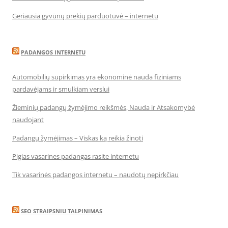
Geriausia gyvūnų prekių parduotuvė – internetu
PADANGOS INTERNETU
Automobilių supirkimas yra ekonominė nauda fiziniams
pardavėjams ir smulkiam verslui
Žieminių padangų žymėjimo reikšmės, Nauda ir Atsakomybė
naudojant
Padangų žymėjimas – Viskas ką reikia žinoti
Pigias vasarines padangas rasite internetu
Tik vasarinės padangos internetu – naudotų nepirkčiau
SEO STRAIPSNIU TALPINIMAS