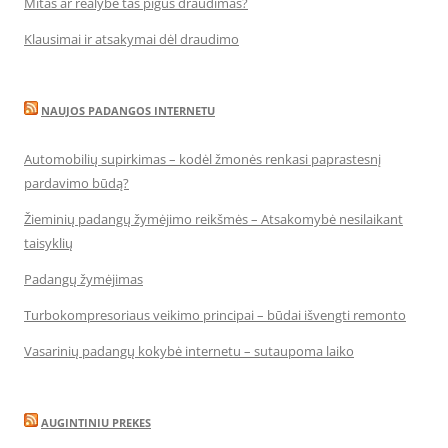
Mitas ar realybė tas pigus draudimas?
Klausimai ir atsakymai dėl draudimo
NAUJOS PADANGOS INTERNETU
Automobilių supirkimas – kodėl žmonės renkasi paprastesnį
pardavimo būdą?
Žieminių padangų žymėjimo reikšmės – Atsakomybė nesilaikant
taisyklių
Padangų žymėjimas
Turbokompresoriaus veikimo principai – būdai išvengti remonto
Vasarinių padangų kokybė internetu – sutaupoma laiko
AUGINTINIU PREKES