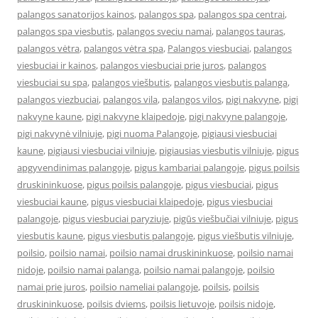
palangos sanatorijos kainos
,
palangos spa
,
palangos spa centrai
,
palangos spa viesbutis
,
palangos sveciu namai
,
palangos tauras
,
palangos vėtra
,
palangos vėtra spa
,
Palangos viesbuciai
,
palangos
viesbuciai ir kainos
,
palangos viesbuciai prie juros
,
palangos
viesbuciai su spa
,
palangos viešbutis
,
palangos viesbutis palanga
,
palangos viezbuciai
,
palangos vila
,
palangos vilos
,
pigi nakvyne
,
pigi
nakvyne kaune
,
pigi nakvyne klaipedoje
,
pigi nakvyne palangoje
,
pigi nakvynė vilniuje
,
pigi nuoma Palangoje
,
pigiausi viesbuciai
kaune
,
pigiausi viesbuciai vilniuje
,
pigiausias viesbutis vilniuje
,
pigus
apgyvendinimas palangoje
,
pigus kambariai palangoje
,
pigus poilsis
druskininkuose
,
pigus poilsis palangoje
,
pigus viesbuciai
,
pigus
viesbuciai kaune
,
pigus viesbuciai klaipedoje
,
pigus viesbuciai
palangoje
,
pigus viesbuciai paryziuje
,
pigūs viešbučiai vilniuje
,
pigus
viesbutis kaune
,
pigus viesbutis palangoje
,
pigus viešbutis vilniuje
,
poilsio
,
poilsio namai
,
poilsio namai druskininkuose
,
poilsio namai
nidoje
,
poilsio namai palanga
,
poilsio namai palangoje
,
poilsio
namai prie juros
,
poilsio nameliai palangoje
,
poilsis
,
poilsis
druskininkuose
,
poilsis dviems
,
poilsis lietuvoje
,
poilsis nidoje
,