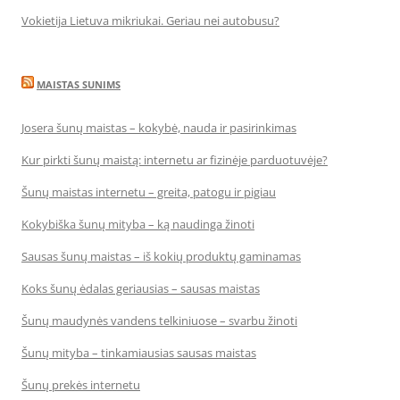
Vokietija Lietuva mikriukai. Geriau nei autobusu?
MAISTAS SUNIMS
Josera šunų maistas – kokybė, nauda ir pasirinkimas
Kur pirkti šunų maistą: internetu ar fizinėje parduotuvėje?
Šunų maistas internetu – greita, patogu ir pigiau
Kokybiška šunų mityba – ką naudinga žinoti
Sausas šunų maistas – iš kokių produktų gaminamas
Koks šunų ėdalas geriausias – sausas maistas
Šunų maudynės vandens telkiniuose – svarbu žinoti
Šunų mityba – tinkamiausias sausas maistas
Šunų prekės internetu