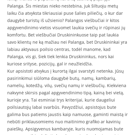
Palanga. Šis miestas nieko nestebina, juk šiltuoju metų
laiku čia atvyksta tikriausiai puse šalies piliečių, o kur dar
daugybė turistų iš užsienio? Palangos viešbučiai ir kitos
apgyvendinimo vietos visuomet laukia svečių ir rūpinasi jų
komfortu. Bet viešbučiai Druskininkuose taip pat laukia
savo klientų ne ką mažiau nei Palanga, bet Druskininkai yra
labiau aktyvaus poilsio centras, todėl manome, kad
Palanga, vis gi, šiek tiek lenkia Druskininkus, nors kai
kuriose srityse, pozicijų, gal ir neužleidžia.
Kur apsistoti atvykus į kurortą ilgai svarstyti netenka. Jūsų
pasirinkimui siūloma daugybė butų, namų, kambarių,
namelių, kotedžų, vilų, svečių namų ir viešbučių. Kiekviena
nakvynė skirsis pagal apgyvendinimo tipą, kainą bei vietą,
kurioje yra. Tai esminiai trys kriterijai, kurie daugeliui
poilsiautojų labai svarbūs. Pavyzdžiui, apsistojus bute
galima bus patiems jaustis kaip namuose, gaminti maistą ir
nebūti priklausomiems nuo maitinimo grafiko ar kavinių
paieškų. Apsigyvenus kambaryje, kuris nuomojamas bute