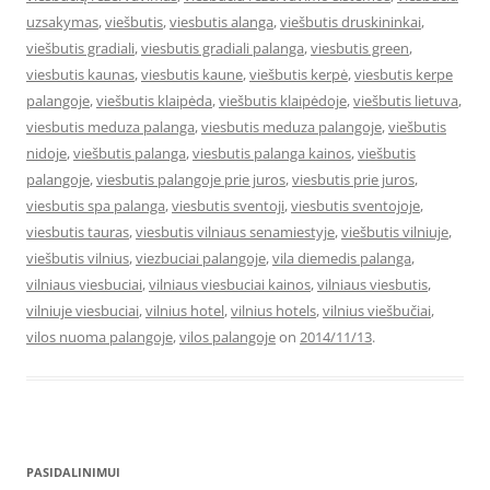
uzsakymas
,
viešbutis
,
viesbutis alanga
,
viešbutis druskininkai
,
viešbutis gradiali
,
viesbutis gradiali palanga
,
viesbutis green
,
viesbutis kaunas
,
viesbutis kaune
,
viešbutis kerpė
,
viesbutis kerpe
palangoje
,
viešbutis klaipėda
,
viešbutis klaipėdoje
,
viešbutis lietuva
,
viesbutis meduza palanga
,
viesbutis meduza palangoje
,
viešbutis
nidoje
,
viešbutis palanga
,
viesbutis palanga kainos
,
viešbutis
palangoje
,
viesbutis palangoje prie juros
,
viesbutis prie juros
,
viesbutis spa palanga
,
viesbutis sventoji
,
viesbutis sventojoje
,
viesbutis tauras
,
viesbutis vilniaus senamiestyje
,
viešbutis vilniuje
,
viešbutis vilnius
,
viezbuciai palangoje
,
vila diemedis palanga
,
vilniaus viesbuciai
,
vilniaus viesbuciai kainos
,
vilniaus viesbutis
,
vilniuje viesbuciai
,
vilnius hotel
,
vilnius hotels
,
vilnius viešbučiai
,
vilos nuoma palangoje
,
vilos palangoje
on
2014/11/13
.
PASIDALINIMUI