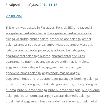
Straipsnis parašytas:
2014-11-13
Viešbučiai
.
This entry was posted in
Paslaugos
,
Poilsiui
,
SEO
and tagged
3
zvaigzduciu viesbutis vilniuje
,
5 zvaigzduciu viesbuciai vilniuje
,
alanga viesbutis
,
amber palace
,
amber palace palanga
,
amber
palanga
,
amber spa palanga
,
amber viesbutis
,
amber viesbutis
palanga
,
apartamentai palanga
,
apartamentai palangoje
,
apartamentai palangoje nuoma
,
apartamentai prie juros
,
apartamentų nuoma palangoje
,
apgyvendinimas jurmaloje
,
apgyvendinimas klaipedoje
,
apgyvendinimas pajuryje
,
apgyvendinimas palanga
,
apgyvendinimas palangoje
,
apgyvendinimas prie juros
,
atostogos palangoje
,
booking palanga
,
butai nuomai palangoje
,
butai palangoje nuoma
,
butas palangoje
nuoma
,
buto nuoma palanga
,
buto nuoma palangoje
,
butų nuoma
palangoje
,
butu nuoma palangoje vasarai
,
diemedis palanga
,
druskininkai apgyvendinimas
,
druskininkai nakvyne
,
druskininkai